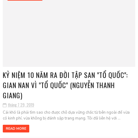
KỶ NIỆM 10 NĂM RA ĐỜI TẬP SAN "TỔ QUỐC":
GIAN NAN VÌ "TỔ QUỐC" (NGUYỄN THANH
GIANG)
tháng 7 29, 2019
Cái khó là phải tìm sao cho được chỗ dựa vững chắc từ bên ngoài để vừa
có kinh phí, vừa không bị đánh sập trang mạng. Tôi đã liên hệ với ...
READ MORE