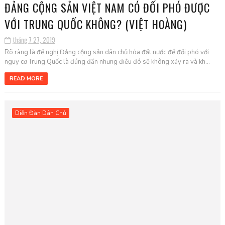
ĐẢNG CỘNG SẢN VIỆT NAM CÓ ĐỐI PHÓ ĐƯỢC
VỚI TRUNG QUỐC KHÔNG? (VIỆT HOÀNG)
tháng 7 27, 2019
Rõ ràng là đề nghị Đảng cộng sản dân chủ hóa đất nước để đối phó với
nguy cơ Trung Quốc là đúng đắn nhưng điều đó sẽ không xảy ra và kh...
READ MORE
Diễn Đàn Dân Chủ