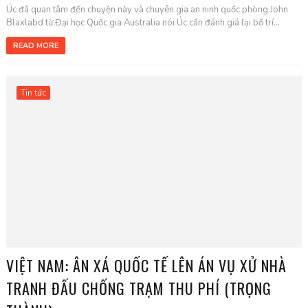
Úc đã quan tâm đến chuyện này và chuyên gia an ninh quốc phòng John
Blaxlabd từ Đại học Quốc gia Australia nói Úc cần đánh giá lại bố trí...
READ MORE
Tin tức
VIỆT NAM: ÂN XÁ QUỐC TẾ LÊN ÁN VỤ XỬ NHÀ
TRANH ĐẤU CHỐNG TRẠM THU PHÍ (TRỌNG