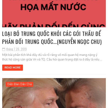
LOẠI BỎ TRUNG QUỐC KHỎI CÁC GÓI THẦU ĐỂ
PHẢN ĐỐI TRUNG QUỐC...(NGUYỄN NGỌC CHU)
tháng 7 26, 2019
Một bài phân tích khá đầy đủ và rõ ràng về mối quan hệ mang nặng ý
thức hệ cộng sản giữa Vn và TQ. Câu hỏi quan trọng đặt ra ở đây là nếu ...
READ MORE
Diễn Đàn Dân Chủ