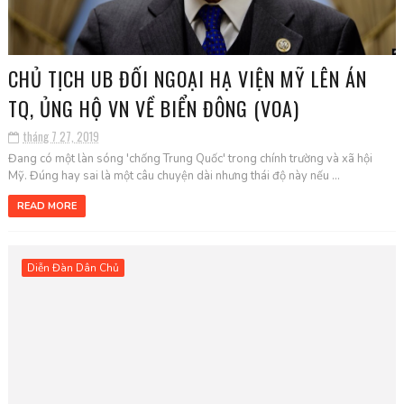
CHỦ TỊCH UB ĐỐI NGOẠI HẠ VIỆN MỸ LÊN ÁN
TQ, ỦNG HỘ VN VỀ BIỂN ĐÔNG (VOA)
tháng 7 27, 2019
Đang có một làn sóng 'chống Trung Quốc' trong chính trường và xã hội
Mỹ. Đúng hay sai là một câu chuyện dài nhưng thái độ này nếu ...
READ MORE
Diễn Đàn Dân Chủ