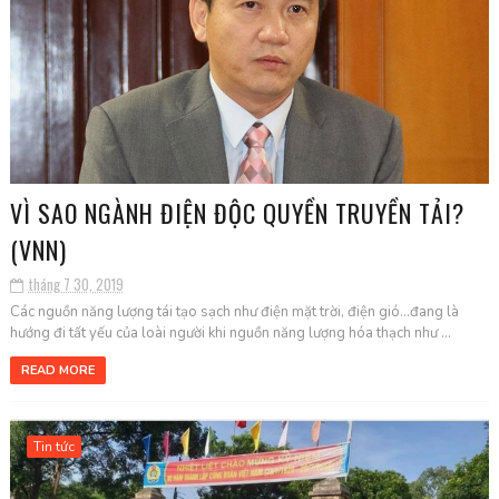
VÌ SAO NGÀNH ĐIỆN ĐỘC QUYỀN TRUYỀN TẢI?
(VNN)
tháng 7 30, 2019
Các nguồn năng lượng tái tạo sạch như điện mặt trời, điện gió...đang là
hướng đi tất yếu của loài người khi nguồn năng lượng hóa thạch như ...
READ MORE
Tin tức