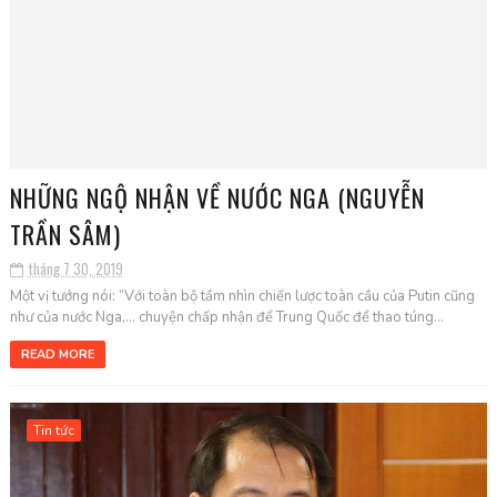
NHỮNG NGỘ NHẬN VỀ NƯỚC NGA (NGUYỄN
TRẦN SÂM)
tháng 7 30, 2019
Một vị tướng nói: “Với toàn bộ tầm nhìn chiến lược toàn cầu của Putin cũng
như của nước Nga,… chuyện chấp nhận để Trung Quốc để thao túng...
READ MORE
Tin tức