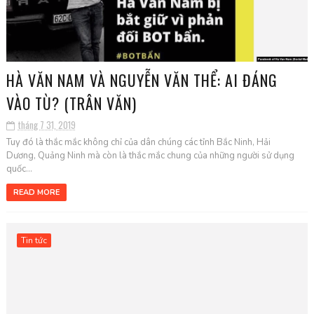
HÀ VĂN NAM VÀ NGUYỄN VĂN THỂ: AI ĐÁNG
VÀO TÙ? (TRÂN VĂN)
tháng 7 31, 2019
Tuy đó là thắc mắc không chỉ của dân chúng các tỉnh Bắc Ninh, Hải
Dương, Quảng Ninh mà còn là thắc mắc chung của những người sử dụng
quốc...
READ MORE
Tin tức