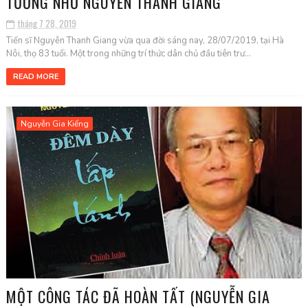
TƯỞNG NHỚ NGUYỄN THANH GIANG
tháng 7 28, 2019
Tiến sĩ Nguyễn Thanh Giang vừa qua đời sáng nay, 28/07/2019, tại Hà
Nôi, thọ 83 tuổi. Một trong những trí thức dân chủ đầu tiên trư...
READ MORE
Nguyễn Gia Kiểng
MỘT CÔNG TÁC ĐÃ HOÀN TẤT (NGUYỄN GIA