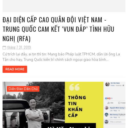
ĐẠI DIỆN CẤP CAO QUÂN ĐỘI VIỆT NAM -
TRUNG QUỐC CAM KẾT ‘VUN ĐẮP’ TÌNH HỮU
NGHỊ (RFA)
tháng 7 31, 2019
Cứ trích lại đây, ai tin thì tin: Mạng báo Pháp luật TPHCM, dẫn lời ông La
Tân cho hay, Trung Quốc kiên trì chính sách ngoại giao hòa bình...
READ MORE
Diễn Đàn Dân Chủ