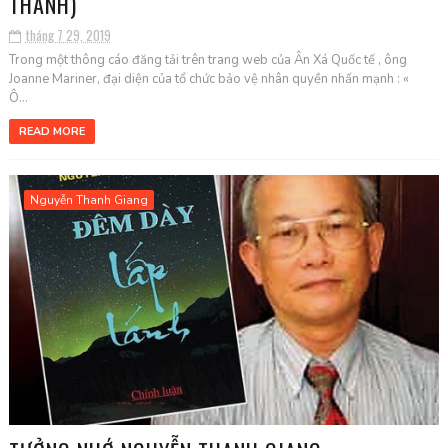
THÀNH)
tháng 7 29, 2019
Trong một thông cáo đăng tải trên trang web của Ân Xá Quốc tế , ông
Joanne Mariner, đại diện của tổ chức bảo vệ nhân quyền nhấn mạnh : «
Ô...
READ MORE
Nguyễn Thanh Giang