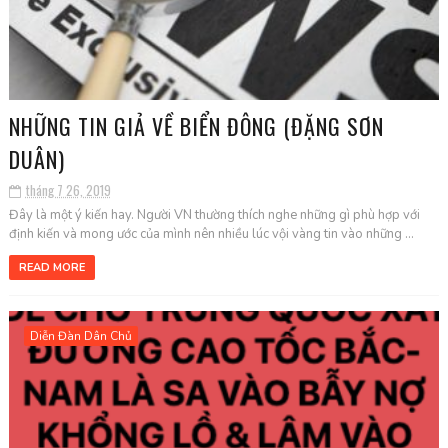
NHỮNG TIN GIẢ VỀ BIỂN ĐÔNG (ĐẶNG SƠN
DUÂN)
tháng 7 26, 2019
Đây là một ý kiến hay. Người VN thường thích nghe những gì phù hợp với
định kiến và mong ước của mình nên nhiều lúc vội vàng tin vào những ...
READ MORE
Diễn Đàn Dân Chủ