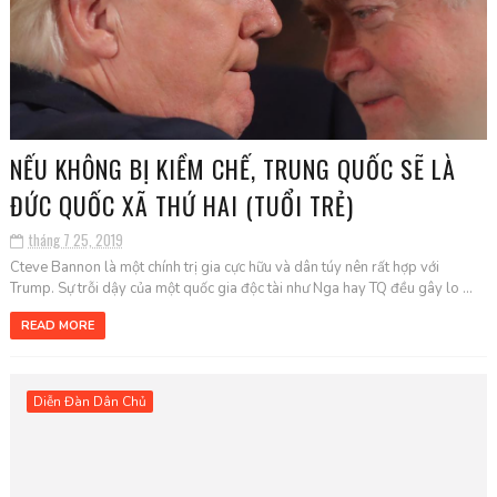
NẾU KHÔNG BỊ KIỀM CHẾ, TRUNG QUỐC SẼ LÀ
ĐỨC QUỐC XÃ THỨ HAI (TUỔI TRẺ)
tháng 7 25, 2019
Cteve Bannon là một chính trị gia cực hữu và dân túy nên rất hợp với
Trump. Sự trỗi dậy của một quốc gia độc tài như Nga hay TQ đều gây lo ...
READ MORE
Diễn Đàn Dân Chủ