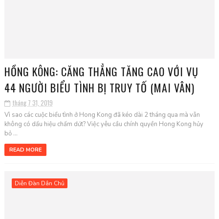
HỒNG KÔNG: CĂNG THẲNG TĂNG CAO VỚI VỤ
44 NGƯỜI BIỂU TÌNH BỊ TRUY TỐ (MAI VÂN)
tháng 7 31, 2019
Vì sao các cuộc biểu tình ở Hong Kong đã kéo dài 2 tháng qua mà vẫn
không có dấu hiệu chấm dứt? Việc yêu cầu chính quyền Hong Kong hủy
bỏ ...
READ MORE
Diễn Đàn Dân Chủ