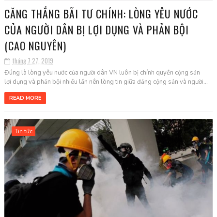
CĂNG THẲNG BÃI TƯ CHÍNH: LÒNG YÊU NƯỚC
CỦA NGƯỜI DÂN BỊ LỢI DỤNG VÀ PHẢN BỘI
(CAO NGUYÊN)
tháng 7 27, 2019
Đúng là lòng yêu nước của người dân VN luôn bị chính quyền cộng sản
lợi dụng và phản bội nhiều lần nên lòng tin giữa đảng cộng sản và người...
READ MORE
Tin tức