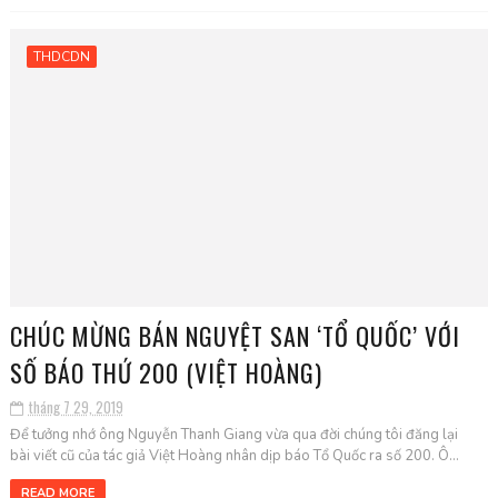
THDCDN
CHÚC MỪNG BÁN NGUYỆT SAN ‘TỔ QUỐC’ VỚI
SỐ BÁO THỨ 200 (VIỆT HOÀNG)
tháng 7 29, 2019
Để tưởng nhớ ông Nguyễn Thanh Giang vừa qua đời chúng tôi đăng lại
bài viết cũ của tác giả Việt Hoàng nhân dịp báo Tổ Quốc ra số 200. Ô...
READ MORE