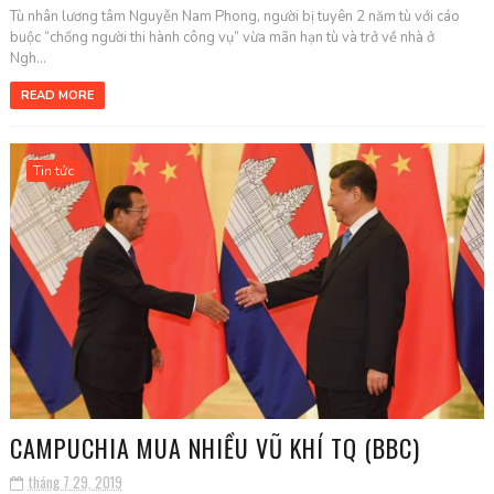
Tù nhân lương tâm Nguyễn Nam Phong, người bị tuyên 2 năm tù với cáo
buộc “chống người thi hành công vụ” vừa mãn hạn tù và trở về nhà ở
Ngh...
READ MORE
Tin tức
CAMPUCHIA MUA NHIỀU VŨ KHÍ TQ (BBC)
tháng 7 29, 2019