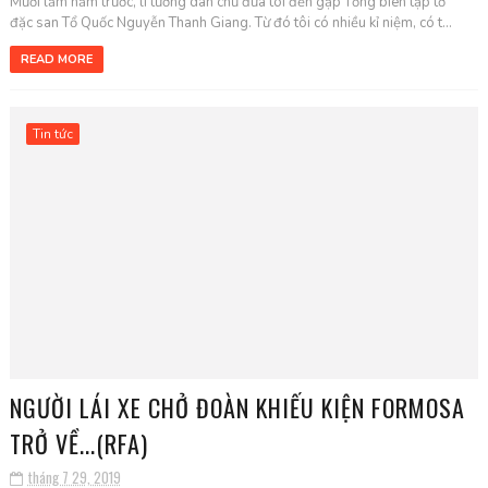
Mười lăm năm trước, lí tưởng dân chủ đưa tôi đến gặp Tổng biên tập tờ
đặc san Tổ Quốc Nguyễn Thanh Giang. Từ đó tôi có nhiều kỉ niệm, có t...
READ MORE
Tin tức
NGƯỜI LÁI XE CHỞ ĐOÀN KHIẾU KIỆN FORMOSA
TRỞ VỀ...(RFA)
tháng 7 29, 2019