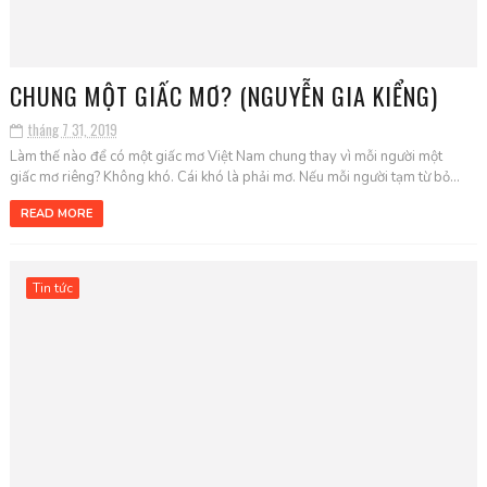
CHUNG MỘT GIẤC MƠ? (NGUYỄN GIA KIỂNG)
tháng 7 31, 2019
Làm thế nào để có một giấc mơ Việt Nam chung thay vì mỗi người một
giấc mơ riêng? Không khó. Cái khó là phải mơ. Nếu mỗi người tạm từ bỏ...
READ MORE
Tin tức