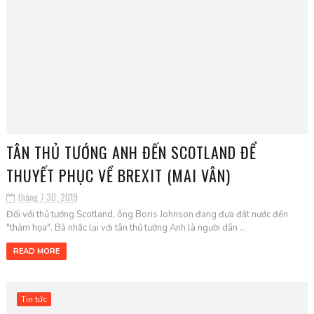
TÂN THỦ TƯỚNG ANH ĐẾN SCOTLAND ĐỂ
THUYẾT PHỤC VỀ BREXIT (MAI VÂN)
tháng 7 30, 2019
Đối với thủ tướng Scotland, ông Boris Johnson đang đưa đất nước đến
"thảm họa". Bà nhắc lại với tân thủ tướng Anh là người dân ...
READ MORE
Tin tức