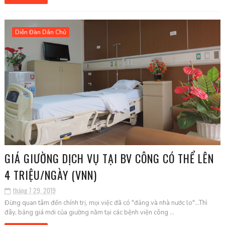
Diễn Đàn Dân Chủ
GIÁ GIƯỜNG DỊCH VỤ TẠI BV CÔNG CÓ THỂ LÊN
4 TRIỆU/NGÀY (VNN)
tháng 7 29, 2019
Đừng quan tâm đến chính trị, mọi việc đã có "đảng và nhà nước lo"...Thì
đây, bảng giá mới của giường nằm tại các bệnh viện công ...