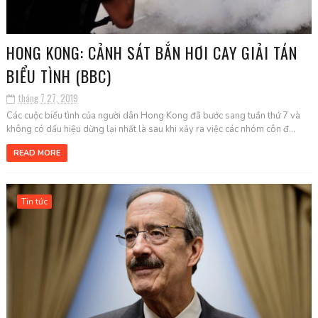
HONG KONG: CẢNH SÁT BẮN HƠI CAY GIẢI TÁN
BIỂU TÌNH (BBC)
tháng 7 27, 2019
Các cuộc biểu tình của người dân Hong Kong đã bước sang tuần thứ 7 và
không có dấu hiệu dừng lại nhất là sau khi xảy ra việc các nhóm côn đ...
READ MORE
Tin tức