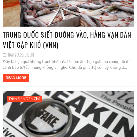
TRUNG QUỐC SIẾT ĐƯỜNG VÀO, HÀNG VẠN DÂN
VIỆT GẶP KHÓ (VNN)
tháng 7 26, 2019
Đây là hậu quả không tránh khỏi của lối làm ăn chụp giật mà chúng tôi đã
cảnh báo từ lâu nhưng không ai nghe. Cho dù phía TQ có hay không d...
READ MORE
Diễn Đàn Dân Chủ