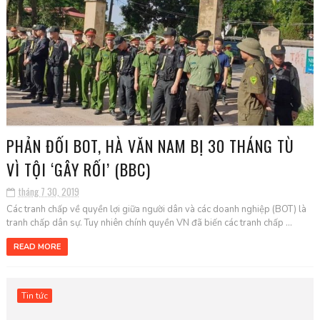
PHẢN ĐỐI BOT, HÀ VĂN NAM BỊ 30 THÁNG TÙ
VÌ TỘI ‘GÂY RỐI’ (BBC)
tháng 7 30, 2019
Các tranh chấp về quyền lợi giữa người dân và các doanh nghiệp (BOT) là
tranh chấp dân sự. Tuy nhiên chính quyền VN đã biến các tranh chấp ...
READ MORE
Tin tức