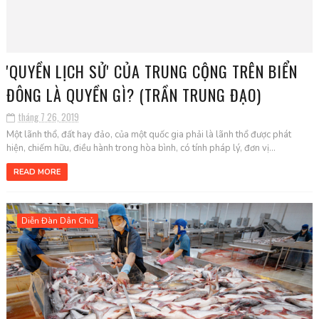
'QUYỀN LỊCH SỬ' CỦA TRUNG CỘNG TRÊN BIỂN
ĐÔNG LÀ QUYỀN GÌ? (TRẦN TRUNG ĐẠO)
tháng 7 26, 2019
Một lãnh thổ, đất hay đảo, của một quốc gia phải là lãnh thổ được phát
hiện, chiếm hữu, điều hành trong hòa bình, có tính pháp lý, đơn vị...
READ MORE
Diễn Đàn Dân Chủ