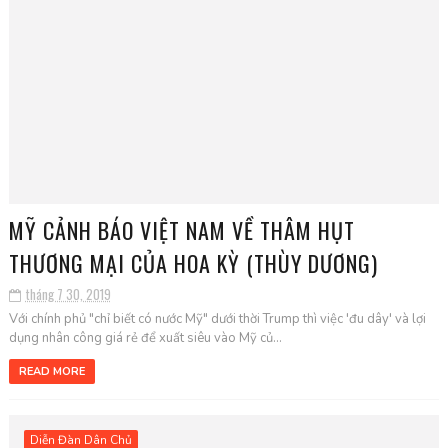
MỸ CẢNH BÁO VIỆT NAM VỀ THÂM HỤT
THƯƠNG MẠI CỦA HOA KỲ (THÙY DƯƠNG)
tháng 7 30, 2019
Với chính phủ "chỉ biết có nước Mỹ" dưới thời Trump thì việc 'đu dây' và lợi
dụng nhân công giá rẻ để xuất siêu vào Mỹ củ...
READ MORE
Diễn Đàn Dân Chủ