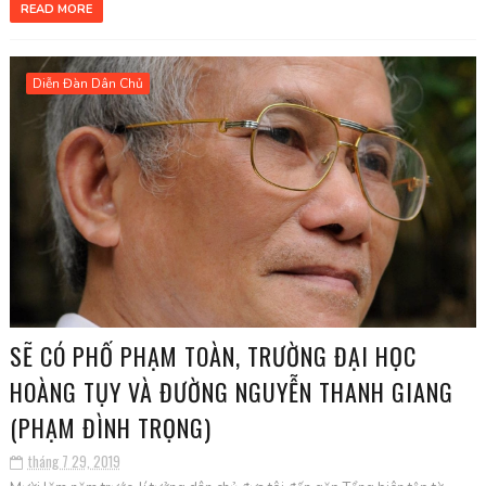
READ MORE
Diễn Đàn Dân Chủ
SẼ CÓ PHỐ PHẠM TOÀN, TRƯỜNG ĐẠI HỌC
HOÀNG TỤY VÀ ĐƯỜNG NGUYỄN THANH GIANG
(PHẠM ĐÌNH TRỌNG)
tháng 7 29, 2019