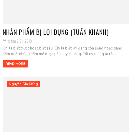
NHÂN PHẨM BỊ LỢI DỤNG (TUẤN KHANH)
tháng 7 31, 2019
Chỉ là biết trước hoặc biết sau. Chỉ là biết khi đang còn sống hoặc đang
nằm dưới những nấm mồ được gắn huy chương. Tất cả chúng ta rồi...
READ MORE
Nguyễn Gia Kiểng