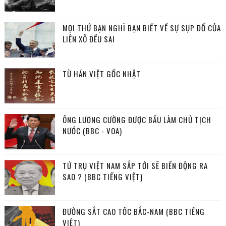
MỌI THỨ BẠN NGHĨ BẠN BIẾT VỀ SỰ SỤP ĐỔ CỦA
LIÊN XÔ ĐỀU SAI
TỪ HÁN VIỆT GỐC NHẬT
ÔNG LƯƠNG CƯỜNG ĐƯỢC BẦU LÀM CHỦ TỊCH
NƯỚC (BBC - VOA)
TỨ TRỤ VIỆT NAM SẮP TỚI SẼ BIẾN ĐỘNG RA
SAO ? (BBC TIẾNG VIỆT)
ĐƯỜNG SẮT CAO TỐC BẮC-NAM (BBC TIẾNG
VIỆT)