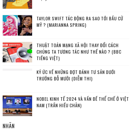
TAYLOR SWIFT TÁC ĐỘNG RA SAO TỚI BẦU CỬ
MỸ ? (MARIANNA SPRING)
THUẬT TOÁN MẠNG XÃ HỘI THAY ĐỔI CÁCH
CHÚNG TA TƯƠNG TÁC NHƯ THẾ NÀO ? (BBC
TIẾNG VIỆT)
KÝ ỨC VỀ NHỮNG ĐỢT ĐÁNH TƯ SẢN DƯỚI
TRƯỚNG ĐỖ MƯỜI (DIỄM THI)
NOBEL KINH TẾ 2024 VÀ VẤN ĐỀ THỂ CHẾ Ở VIỆT
NAM (TRẦN HIẾU CHÂN)
NHÃN