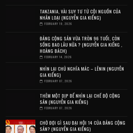
TANZANIA, VÀI SUY TƯ TỪ CỘI NGUỒN CỦA
NHÂN LOẠI (NGUYỄN GIA KIỂNG)
FEBRUARY 19, 2026
ĐẢNG CỘNG SẢN VỪA TRÒN 96 TUỔI, CÒN
SỐNG BAO LÂU NỮA ? (NGUYỄN GIA KIỂNG ,
HOÀNG BÁCH)
FEBRUARY 14, 2026
NHÌN LẠI CHỦ NGHĨA MÁC – LÊNIN (NGUYỄN
GIA KIỂNG)
FEBRUARY 07, 2026
THÊM MỘT DỊP ĐỂ NHÌN LẠI CHẾ ĐỘ CỘNG
SẢN (NGUYỄN GIA KIỂNG)
FEBRUARY 07, 2026
CHỜ ĐỢI GÌ SAU ĐẠI HỘI 14 CỦA ĐẢNG CỘNG
SẢN? (NGUYỄN GIA KIỂNG)