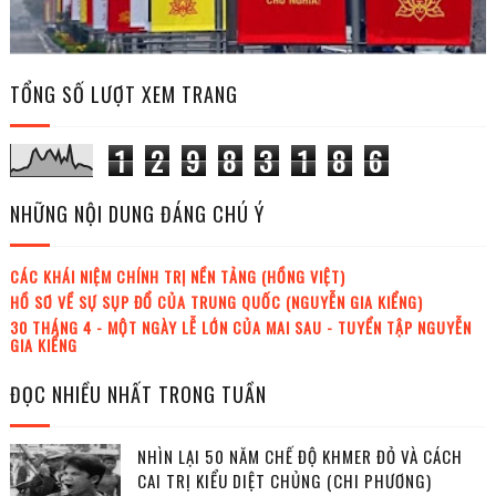
TỔNG SỐ LƯỢT XEM TRANG
1
2
9
8
3
1
8
6
NHỮNG NỘI DUNG ĐÁNG CHÚ Ý
CÁC KHÁI NIỆM CHÍNH TRỊ NỀN TẢNG (HỒNG VIỆT)
HỒ SƠ VỀ SỰ SỤP ĐỔ CỦA TRUNG QUỐC (NGUYỄN GIA KIỂNG)
30 THÁNG 4 - MỘT NGÀY LỄ LỚN CỦA MAI SAU - TUYỂN TẬP NGUYỄN
GIA KIỂNG
ĐỌC NHIỀU NHẤT TRONG TUẦN
NHÌN LẠI 50 NĂM CHẾ ĐỘ KHMER ĐỎ VÀ CÁCH
CAI TRỊ KIỂU DIỆT CHỦNG (CHI PHƯƠNG)