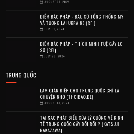
AUGUST 07, 2024
ĐIỂM BÁO PHÁP - BẦU CỬ TỔNG THỐNG MỸ
VÀ TƯƠNG LAI UKRAINE (RFI)
JULY 31, 2024
ĐIỂM BÁO PHÁP - THÍCH MINH TUỆ GÂY LO
SỢ (RFI)
JULY 28, 2024
TRUNG QUỐC
LÀM GIÁN ĐIỆP CHO TRUNG QUỐC CHỈ LÀ
CHUYỆN NHỎ (THOIBAO.DE)
AUGUST 13, 2024
TẠI SAO PHÁT BIỂU CỦA LÝ CƯỜNG VỀ KINH
TẾ TRUNG QUỐC GÂY BỐI RỐI ? (KATSUJI
NAKAZAWA)