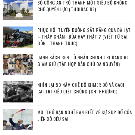
BỘ CÔNG AN TRỞ THÀNH MỘT SIÊU BỘ KHỐNG
CHẾ QUYỀN LỰC (THOIBAO.DE)
PHỤC HỒI TUYẾN ĐƯỜNG SẮT RĂNG CƯA ĐÀ LẠT
– THÁP CHÀM : ĐÙA HAY THẬT ? (VIẾT TỪ SÀI
GÒN - THANH TRÚC)
DANH SÁCH 364 TÙ NHÂN CHÍNH TRỊ ĐANG BỊ
GIAM GIỮ (TẬP HỢP DÂN CHỦ ĐA NGUYÊN)
NHÌN LẠI 50 NĂM CHẾ ĐỘ KHMER ĐỎ VÀ CÁCH
CAI TRỊ KIỂU DIỆT CHỦNG (CHI PHƯƠNG)
MỌI THỨ BẠN NGHĨ BẠN BIẾT VỀ SỰ SỤP ĐỔ CỦA
LIÊN XÔ ĐỀU SAI