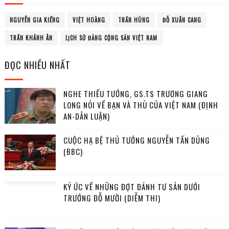
NGUYỄN GIA KIỂNG
VIỆT HOÀNG
TRẦN HÙNG
ĐỖ XUÂN CANG
TRẦN KHÁNH ÂN
LỊCH SỬ ĐẢNG CỘNG SẢN VIỆT NAM
ĐỌC NHIỀU NHẤT
NGHE THIẾU TƯỚNG, GS.TS TRƯƠNG GIANG
LONG NÓI VỀ BẠN VÀ THÙ CỦA VIỆT NAM (ĐỊNH
AN-DÂN LUẬN)
CUỘC HẠ BỆ THỦ TƯỚNG NGUYỄN TẤN DŨNG
(BBC)
KÝ ỨC VỀ NHỮNG ĐỢT ĐÁNH TƯ SẢN DƯỚI
TRƯỚNG ĐỖ MƯỜI (DIỄM THI)