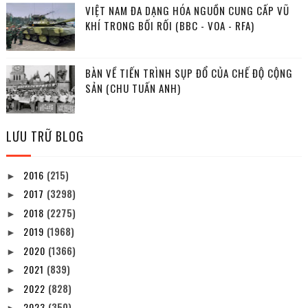
VIỆT NAM ĐA DẠNG HÓA NGUỒN CUNG CẤP VŨ
KHÍ TRONG BỐI RỐI (BBC - VOA - RFA)
BÀN VỀ TIẾN TRÌNH SỤP ĐỔ CỦA CHẾ ĐỘ CỘNG
SẢN (CHU TUẤN ANH)
LƯU TRỮ BLOG
2016
(215)
►
2017
(3298)
►
2018
(2275)
►
2019
(1968)
►
2020
(1366)
►
2021
(839)
►
2022
(828)
►
2023
(350)