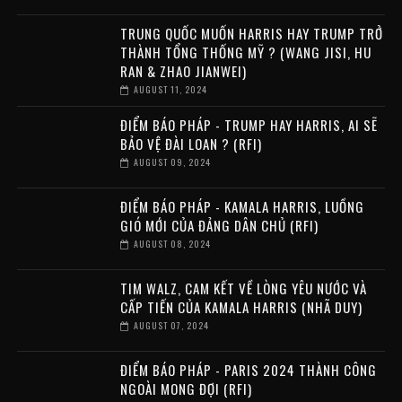
TRUNG QUỐC MUỐN HARRIS HAY TRUMP TRỞ
THÀNH TỔNG THỐNG MỸ ? (WANG JISI, HU
RAN & ZHAO JIANWEI)
AUGUST 11, 2024
ĐIỂM BÁO PHÁP - TRUMP HAY HARRIS, AI SẼ
BẢO VỆ ĐÀI LOAN ? (RFI)
AUGUST 09, 2024
ĐIỂM BÁO PHÁP - KAMALA HARRIS, LUỒNG
GIÓ MỚI CỦA ĐẢNG DÂN CHỦ (RFI)
AUGUST 08, 2024
TIM WALZ, CAM KẾT VỀ LÒNG YÊU NƯỚC VÀ
CẤP TIẾN CỦA KAMALA HARRIS (NHÃ DUY)
AUGUST 07, 2024
ĐIỂM BÁO PHÁP - PARIS 2024 THÀNH CÔNG
NGOÀI MONG ĐỢI (RFI)