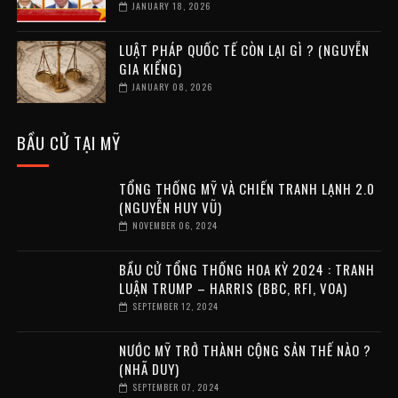
JANUARY 18, 2026
LUẬT PHÁP QUỐC TẾ CÒN LẠI GÌ ? (NGUYỄN
GIA KIỂNG)
JANUARY 08, 2026
BẦU CỬ TẠI MỸ
TỔNG THỐNG MỸ VÀ CHIẾN TRANH LẠNH 2.0
(NGUYỄN HUY VŨ)
NOVEMBER 06, 2024
BẦU CỬ TỔNG THỐNG HOA KỲ 2024 : TRANH
LUẬN TRUMP – HARRIS (BBC, RFI, VOA)
SEPTEMBER 12, 2024
NƯỚC MỸ TRỞ THÀNH CỘNG SẢN THẾ NÀO ?
(NHÃ DUY)
SEPTEMBER 07, 2024