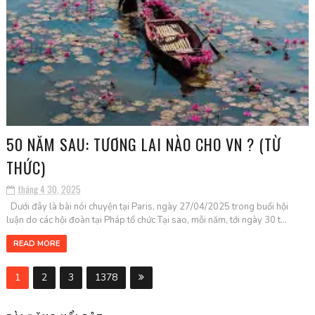
50 NĂM SAU: TƯƠNG LAI NÀO CHO VN ? (TỪ
THỨC)
tháng 4 30, 2025
Dưới đây là bài nói chuyện tại Paris, ngày 27/04/2025 trong buổi hội
luận do các hội đoàn tại Pháp tổ chức Tại sao, mỗi năm, tới ngày 30 t...
READ MORE
1
2
3
1378