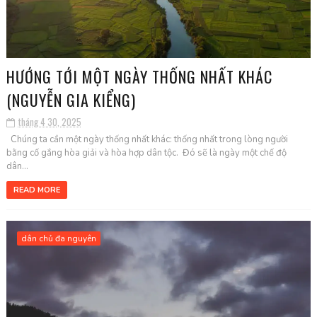
HƯỚNG TỚI MỘT NGÀY THỐNG NHẤT KHÁC
(NGUYỄN GIA KIỂNG)
tháng 4 30, 2025
Chúng ta cần một ngày thống nhất khác: thống nhất trong lòng người
bằng cố gắng hòa giải và hòa hợp dân tộc. Đó sẽ là ngày một chế độ
dân...
READ MORE
dân chủ đa nguyên