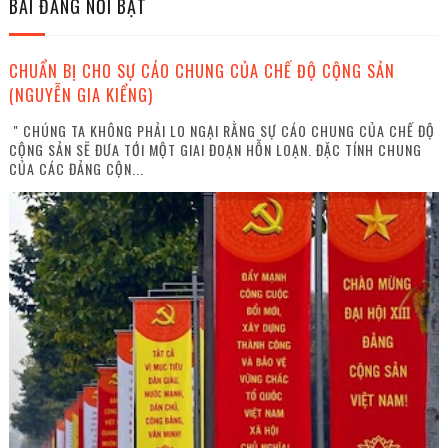
BÀI ĐĂNG NỔI BẬT
CHUẨN BỊ CHO SỰ CÁO CHUNG CỦA CHẾ ĐỘ CỘNG SẢN
(NGUYỄN GIA KIỂNG)
" CHÚNG TA KHÔNG PHẢI LO NGẠI RẰNG SỰ CÁO CHUNG CỦA CHẾ ĐỘ
CỘNG SẢN SẼ ĐƯA TỚI MỘT GIAI ĐOẠN HỖN LOẠN. ĐẶC TÍNH CHUNG
CỦA CÁC ĐẢNG CỘN...