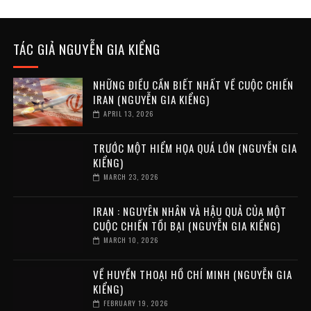
TÁC GIẢ NGUYỄN GIA KIỂNG
NHỮNG ĐIỀU CẦN BIẾT NHẤT VỀ CUỘC CHIẾN
IRAN (NGUYỄN GIA KIỂNG)
APRIL 13, 2026
TRƯỚC MỘT HIỂM HỌA QUÁ LỚN (NGUYỄN GIA
KIỂNG)
MARCH 23, 2026
IRAN : NGUYÊN NHÂN VÀ HẬU QUẢ CỦA MỘT
CUỘC CHIẾN TỒI BẠI (NGUYỄN GIA KIỂNG)
MARCH 10, 2026
VỀ HUYỀN THOẠI HỒ CHÍ MINH (NGUYỄN GIA
KIỂNG)
FEBRUARY 19, 2026