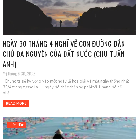
NGÀY 30 THÁNG 4 NGHĨ VỀ CON ĐƯỜNG DÂN
CHỦ ĐA NGUYÊN CỦA ĐẤT NƯỚC (CHU TUẤN
ANH)
tháng 4 30, 2025
Chúng ta sẽ hy vọng vào một ngày lễ hòa giải và một ngày thống nhất
30/4 trong tương lai — ngày đó chắc chắn sẽ phải tới. Nhưng đó sẽ
phải...
READ MORE
diễn đàn