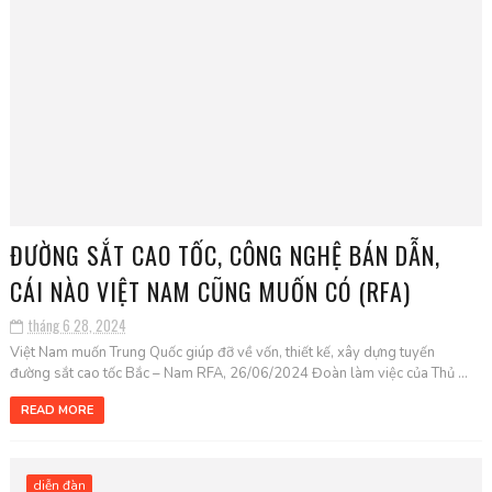
ĐƯỜNG SẮT CAO TỐC, CÔNG NGHỆ BÁN DẪN,
CÁI NÀO VIỆT NAM CŨNG MUỐN CÓ (RFA)
tháng 6 28, 2024
Việt Nam muốn Trung Quốc giúp đỡ về vốn, thiết kế, xây dựng tuyến
đường sắt cao tốc Bắc – Nam RFA, 26/06/2024 Đoàn làm việc của Thủ ...
READ MORE
diễn đàn