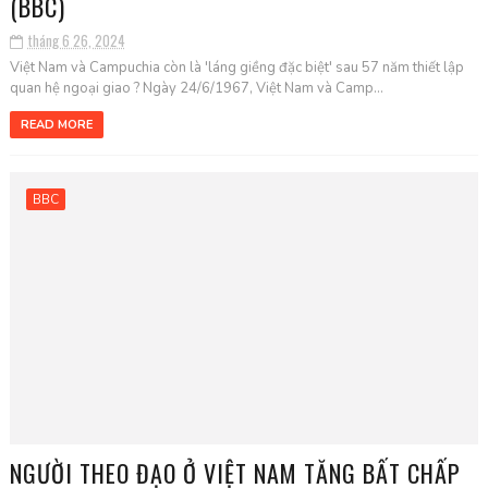
(BBC)
tháng 6 26, 2024
Việt Nam và Campuchia còn là 'láng giềng đặc biệt' sau 57 năm thiết lập
quan hệ ngoại giao ? Ngày 24/6/1967, Việt Nam và Camp...
READ MORE
BBC
NGƯỜI THEO ĐẠO Ở VIỆT NAM TĂNG BẤT CHẤP