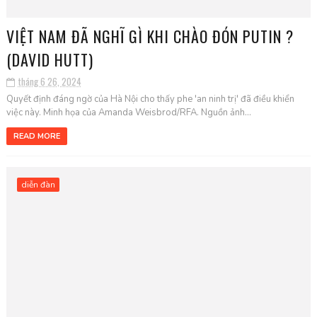
VIỆT NAM ĐÃ NGHĨ GÌ KHI CHÀO ĐÓN PUTIN ?
(DAVID HUTT)
tháng 6 26, 2024
Quyết định đáng ngờ của Hà Nội cho thấy phe 'an ninh trị' đã điều khiển
việc này. Minh họa của Amanda Weisbrod/RFA. Nguồn ảnh...
READ MORE
diễn đàn