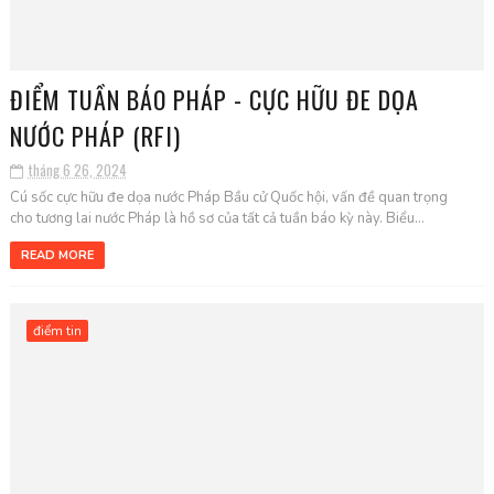
ĐIỂM TUẦN BÁO PHÁP - CỰC HỮU ĐE DỌA
NƯỚC PHÁP (RFI)
tháng 6 26, 2024
Cú sốc cực hữu đe dọa nước Pháp Bầu cử Quốc hội, vấn đề quan trọng
cho tương lai nước Pháp là hồ sơ của tất cả tuần báo kỳ này. Biểu...
READ MORE
điểm tin