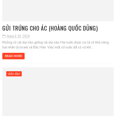
GỬI TRỨNG CHO ÁC (HOÀNG QUỐC DŨNG)
tháng 6 30, 2024
Không có cái dại nào giống cái dại nào Hai nước được coi là có khả năng
hạt nhân là Israel và Bắc Hàn. Việc một số nước đã có vũ khí...
READ MORE
diễn đàn