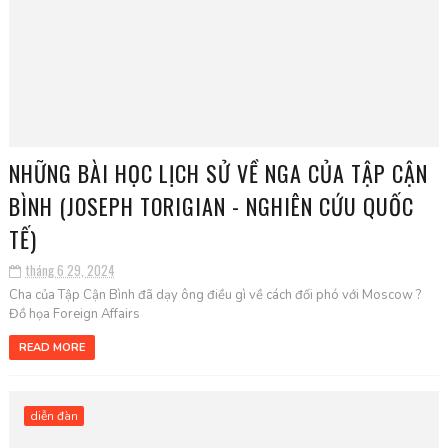
NHỮNG BÀI HỌC LỊCH SỬ VỀ NGA CỦA TẬP CẬN
BÌNH (JOSEPH TORIGIAN - NGHIÊN CỨU QUỐC
TẾ)
tháng 6 29, 2024
Cha của Tập Cận Bình đã dạy ông điều gì về cách đối phó với Moscow ?
Đồ họa Foreign Affairs
READ MORE
diễn đàn