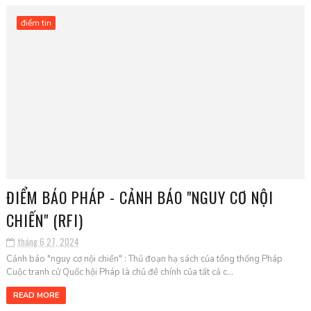
điểm tin
ĐIỂM BÁO PHÁP - CẢNH BÁO "NGUY CƠ NỘI
CHIẾN" (RFI)
tháng 6 27, 2024
Cảnh báo "nguy cơ nội chiến" : Thủ đoạn hạ sách của tổng thống Pháp
Cuộc tranh cử Quốc hội Pháp là chủ đề chính của tất cả c...
READ MORE