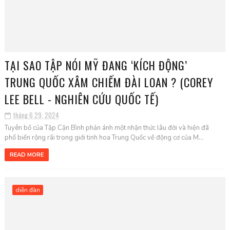
TẠI SAO TẬP NÓI MỸ ĐANG ‘KÍCH ĐỘNG’
TRUNG QUỐC XÂM CHIẾM ĐÀI LOAN ? (COREY
LEE BELL - NGHIÊN CỨU QUỐC TẾ)
tháng 6 29, 2024
Tuyên bố của Tập Cận Bình phản ánh một nhận thức lâu đời và hiện đã
phổ biến rộng rãi trong giới tinh hoa Trung Quốc về động cơ của M...
READ MORE
diễn đàn