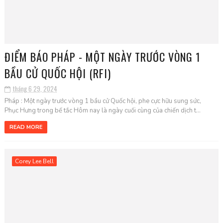
ĐIỂM BÁO PHÁP - MỘT NGÀY TRƯỚC VÒNG 1
BẦU CỬ QUỐC HỘI (RFI)
tháng 6 29, 2024
Pháp : Một ngày trước vòng 1 bầu cử Quốc hội, phe cực hữu sung sức,
Phục Hưng trong bế tắc Hôm nay là ngày cuối cùng của chiến dịch t...
READ MORE
Corey Lee Bell