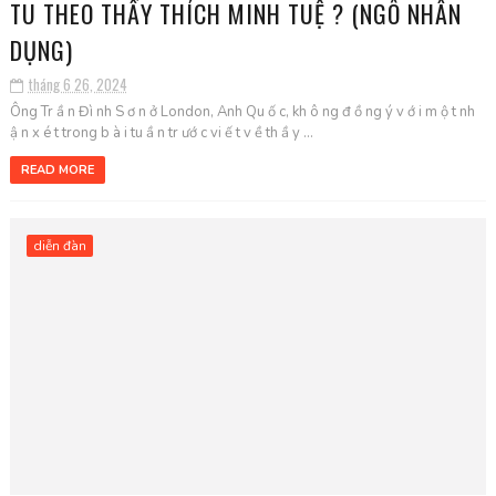
TU THEO THẦY THÍCH MINH TUỆ ? (NGÔ NHÂN
DỤNG)
tháng 6 26, 2024
Ông Tr ầ n Đì nh S ơ n ở London, Anh Qu ố c, kh ô ng đ ồ ng ý v ớ i m ộ t nh
ậ n x é t trong b à i tu ầ n tr ướ c vi ế t v ề th ầ y ...
READ MORE
diễn đàn