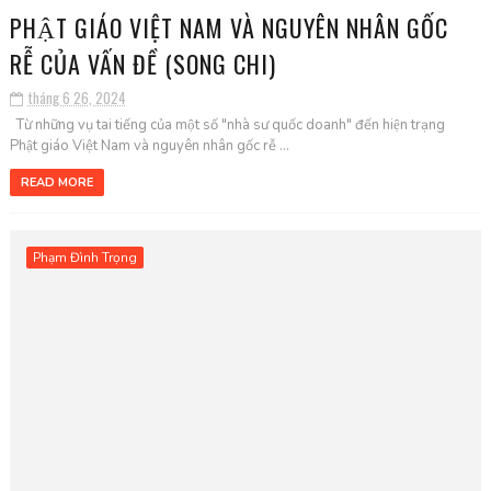
PHẬT GIÁO VIỆT NAM VÀ NGUYÊN NHÂN GỐC
RỄ CỦA VẤN ĐỀ (SONG CHI)
tháng 6 26, 2024
Từ những vụ tai tiếng của một số "nhà sư quốc doanh" đến hiện trạng
Phật giáo Việt Nam và nguyên nhân gốc rễ ...
READ MORE
Phạm Đình Trọng