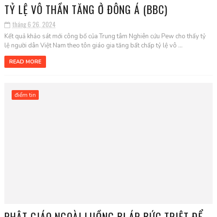
TỶ LỆ VÔ THẦN TĂNG Ở ĐÔNG Á (BBC)
tháng 6 26, 2024
Kết quả khảo sát mới công bố của Trung tâm Nghiên cứu Pew cho thấy tỷ
lệ người dân Việt Nam theo tôn giáo gia tăng bất chấp tỷ lệ vô ...
READ MORE
điểm tin
PHẬT GIÁO NGOÀI LUỒNG BỊ ÁP BỨC TRIỆT ĐỂ