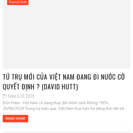
David Hutt
TỨ TRỤ MỚI CỦA VIỆT NAM ĐANG ĐI NƯỚC CỜ
QUYẾT ĐỊNH ? (DAVID HUTT)
tháng 6 28, 2024
Đón Putin : Việt Nam có đang thay đổi chính sách không ? RFA,
25/06/2024 Trong ba tuần qua, Việt Nam thực hiện ba động thái liên tiế...
READ MORE