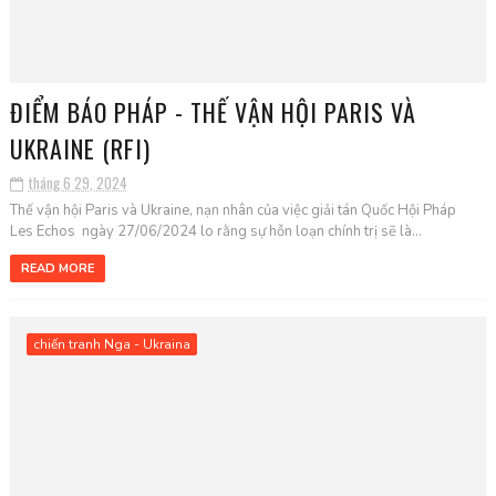
ĐIỂM BÁO PHÁP - THẾ VẬN HỘI PARIS VÀ
UKRAINE (RFI)
tháng 6 29, 2024
Thế vận hội Paris và Ukraine, nạn nhân của việc giải tán Quốc Hội Pháp
Les Echos ngày 27/06/2024 lo rằng sự hỗn loạn chính trị sẽ là...
READ MORE
chiến tranh Nga - Ukraina