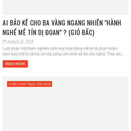
AI BẢO KÊ CHO BA VÀNG NGANG NHIÊN "HÀNH
NGHỀ MÊ TÍN DỊ ĐOAN" ? (GIÓ BẤC)
tháng 6 26, 2024
Luật pháp Việt Nam nghiêm cấm mọi hoạt động mê tín dị đoan nhằm
đảm bảo trật tự xã hội và nếp sống văn minh xã hội chủ nghĩa. Theo đó...
READ MORE
chiến tranh Nga - Ukraina