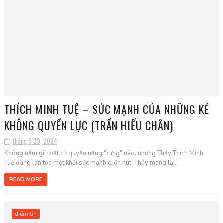
THÍCH MINH TUỆ – SỨC MẠNH CỦA NHỮNG KẺ
KHÔNG QUYỀN LỰC (TRẦN HIẾU CHÂN)
tháng 6 29, 2024
Không nắm giữ bất cứ quyền năng "cứng" nào, nhưng Thầy Thích Minh
Tuệ đang lan tỏa một khối sức mạnh cuốn hút. Thầy mang lạ...
READ MORE
điểm tin