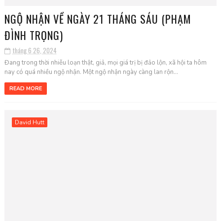
NGỘ NHẬN VỀ NGÀY 21 THÁNG SÁU (PHẠM
ĐÌNH TRỌNG)
tháng 6 26, 2024
Đang trong thời nhiễu loạn thật, giả, mọi giá trị bị đảo lộn, xã hội ta hôm
nay có quá nhiều ngộ nhận. Một ngộ nhận ngày càng lan rộn...
READ MORE
David Hutt