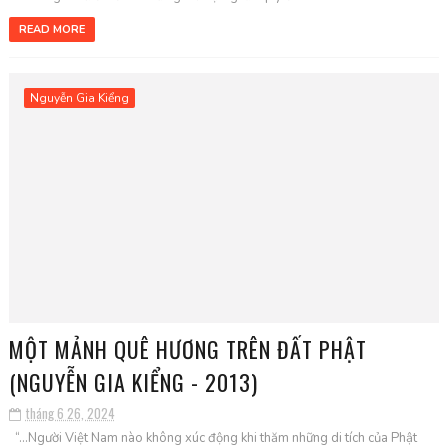
READ MORE
Nguyễn Gia Kiểng
MỘT MẢNH QUÊ HƯƠNG TRÊN ĐẤT PHẬT
(NGUYỄN GIA KIỂNG - 2013)
tháng 6 26, 2024
“…Người Việt Nam nào không xúc động khi thăm những di tích của Phật