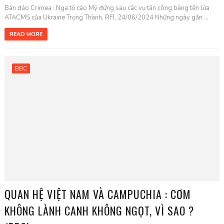
Bán đảo Crimea : Nga tố cáo Mỹ đứng sau các vụ tấn công bằng tên lửa
ATACMS của Ukraine Trọng Thành, RFI, 24/06/2024 Những ngày gần ...
READ MORE
BBC
QUAN HỆ VIỆT NAM VÀ CAMPUCHIA : CƠM
KHÔNG LÀNH CANH KHÔNG NGỌT, VÌ SAO ?