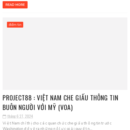
READ MORE
điểm tin
PROJECT88 : VIỆT NAM CHE GIẤU THÔNG TIN
BUÔN NGƯỜI VỚI MỸ (VOA)
tháng 6 27, 2024
Vi ệ t Nam ch ỉ th ị cho c á c quan ch ứ c che gi ấ u th ô ng tin tr ướ c
Washington đ ể v ẽ ra nh ữ ng n ỗ l ự c gi ả i quy ế t n...