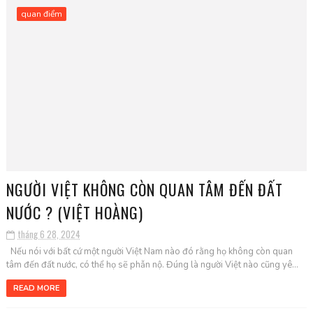
quan điểm
NGƯỜI VIỆT KHÔNG CÒN QUAN TÂM ĐẾN ĐẤT
NƯỚC ? (VIỆT HOÀNG)
tháng 6 28, 2024
Nếu nói với bất cứ một người Việt Nam nào đó rằng họ không còn quan
tâm đến đất nước, có thể họ sẽ phẫn nộ. Đúng là người Việt nào cũng yê...
READ MORE