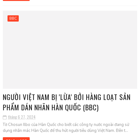
BBC
NGƯỜI VIỆT NAM BỊ 'LỪA' BỞI HÀNG LOẠT SẢN
PHẨM DÁN NHÃN HÀN QUỐC (BBC)
tháng 6 27, 2024
Tờ Chosun Ilbo của Hàn Quốc cho biết các công ty nước ngoài đang sử
dụng nhãn mác Hàn Quốc để thu hút người tiêu dùng Việt Nam. Bên t...