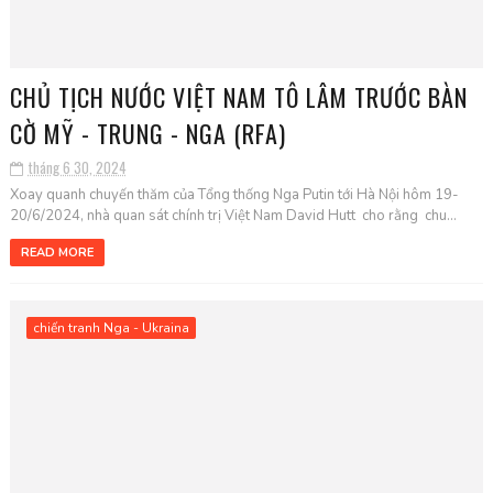
CHỦ TỊCH NƯỚC VIỆT NAM TÔ LÂM TRƯỚC BÀN
CỜ MỸ - TRUNG - NGA (RFA)
tháng 6 30, 2024
Xoay quanh chuyến thăm của Tổng thống Nga Putin tới Hà Nội hôm 19-
20/6/2024, nhà quan sát chính trị Việt Nam David Hutt cho rằng chu...
READ MORE
chiến tranh Nga - Ukraina