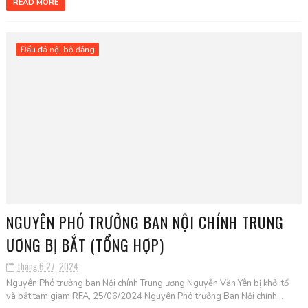
READ MORE
Đấu đá nội bộ đảng
NGUYÊN PHÓ TRƯỞNG BAN NỘI CHÍNH TRUNG
ƯƠNG BỊ BẮT (TỔNG HỢP)
tháng 6 27, 2024
Nguyên Phó trưởng ban Nội chính Trung ương Nguyễn Văn Yên bị khởi tố
và bắt tạm giam RFA, 25/06/2024 Nguyên Phó trưởng Ban Nội chính...