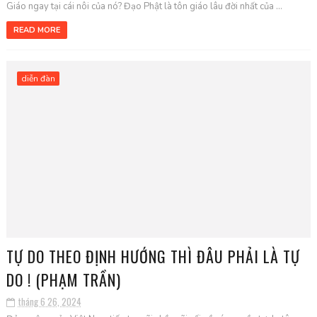
Giáo ngay tại cái nôi của nó? Đạo Phật là tôn giáo lâu đời nhất của ...
READ MORE
diễn đàn
TỰ DO THEO ĐỊNH HƯỚNG THÌ ĐÂU PHẢI LÀ TỰ
DO ! (PHẠM TRẦN)
tháng 6 26, 2024