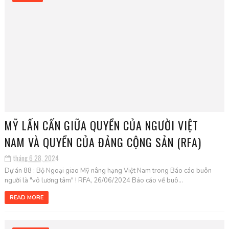
MỸ LẤN CẤN GIỮA QUYỀN CỦA NGƯỜI VIỆT
NAM VÀ QUYỀN CỦA ĐẢNG CỘNG SẢN (RFA)
tháng 6 28, 2024
Dự án 88 : Bộ Ngoại giao Mỹ nâng hạng Việt Nam trong Báo cáo buôn
người là "vô lương tâm" ! RFA, 26/06/2024 Báo cáo về buô...
READ MORE