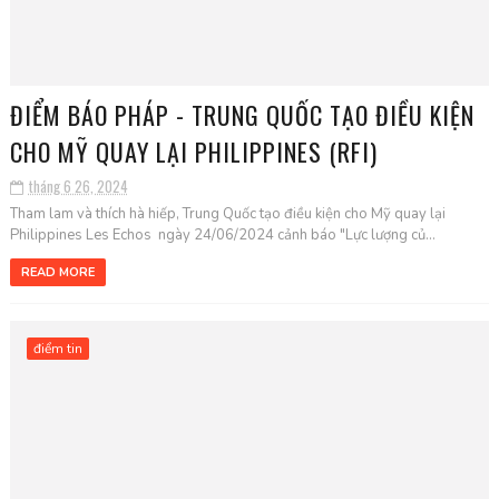
ĐIỂM BÁO PHÁP - TRUNG QUỐC TẠO ĐIỀU KIỆN
CHO MỸ QUAY LẠI PHILIPPINES (RFI)
tháng 6 26, 2024
Tham lam và thích hà hiếp, Trung Quốc tạo điều kiện cho Mỹ quay lại
Philippines Les Echos ngày 24/06/2024 cảnh báo "Lực lượng củ...
READ MORE
điểm tin