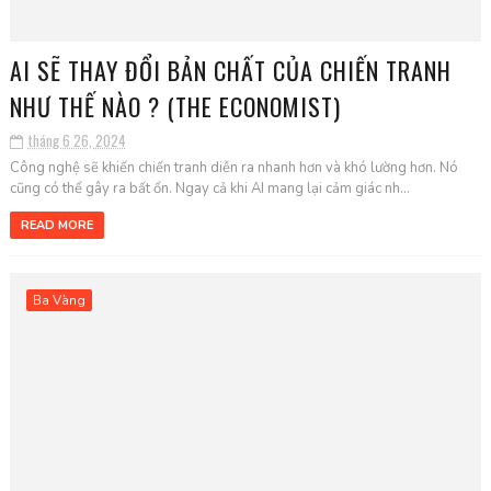
AI SẼ THAY ĐỔI BẢN CHẤT CỦA CHIẾN TRANH
NHƯ THẾ NÀO ? (THE ECONOMIST)
tháng 6 26, 2024
Công nghệ sẽ khiến chiến tranh diễn ra nhanh hơn và khó lường hơn. Nó
cũng có thể gây ra bất ổn. Ngay cả khi AI mang lại cảm giác nh...
READ MORE
Ba Vàng