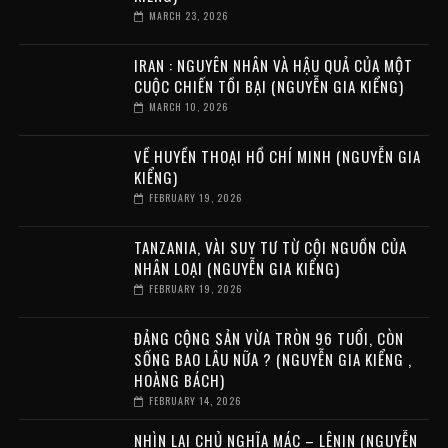
MARCH 23, 2026
IRAN : NGUYÊN NHÂN VÀ HẬU QUẢ CỦA MỘT
CUỘC CHIẾN TỒI BẠI (NGUYỄN GIA KIỂNG)
MARCH 10, 2026
VỀ HUYỀN THOẠI HỒ CHÍ MINH (NGUYỄN GIA
KIỂNG)
FEBRUARY 19, 2026
TANZANIA, VÀI SUY TƯ TỪ CỘI NGUỒN CỦA
NHÂN LOẠI (NGUYỄN GIA KIỂNG)
FEBRUARY 19, 2026
ĐẢNG CỘNG SẢN VỪA TRÒN 96 TUỔI, CÒN
SỐNG BAO LÂU NỮA ? (NGUYỄN GIA KIỂNG ,
HOÀNG BÁCH)
FEBRUARY 14, 2026
NHÌN LẠI CHỦ NGHĨA MÁC – LÊNIN (NGUYỄN