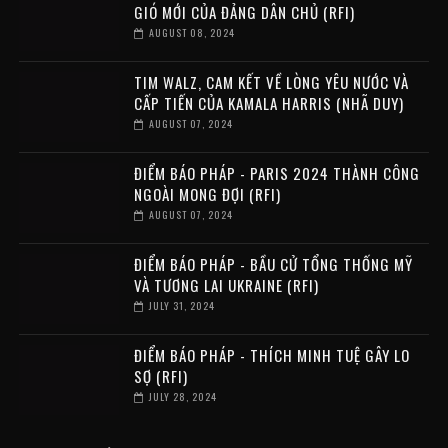
GIÓ MỚI CỦA ĐẢNG DÂN CHỦ (RFI)
AUGUST 08, 2024
TIM WALZ, CAM KẾT VỀ LÒNG YÊU NƯỚC VÀ
CẤP TIẾN CỦA KAMALA HARRIS (NHÃ DUY)
AUGUST 07, 2024
ĐIỂM BÁO PHÁP - PARIS 2024 THÀNH CÔNG
NGOÀI MONG ĐỢI (RFI)
AUGUST 07, 2024
ĐIỂM BÁO PHÁP - BẦU CỬ TỔNG THỐNG MỸ
VÀ TƯƠNG LAI UKRAINE (RFI)
JULY 31, 2024
ĐIỂM BÁO PHÁP - THÍCH MINH TUỆ GÂY LO
SỢ (RFI)
JULY 28, 2024