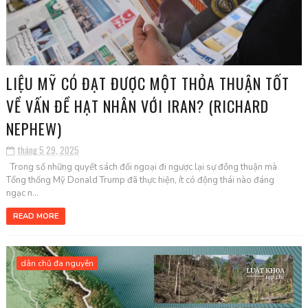
LIỆU MỸ CÓ ĐẠT ĐƯỢC MỘT THỎA THUẬN TỐT
VỀ VẤN ĐỀ HẠT NHÂN VỚI IRAN? (RICHARD
NEPHEW)
tháng 5 29, 2025
Trong số những quyết sách đối ngoại đi ngược lại sự đồng thuận mà
Tổng thống Mỹ Donald Trump đã thực hiện, ít có động thái nào đáng
ngạc n...
READ MORE
dân chủ đa nguyên