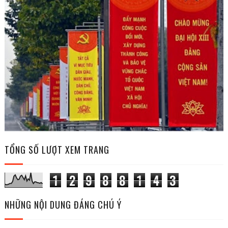
TỔNG SỐ LƯỢT XEM TRANG
1
2
9
8
8
1
4
3
NHỮNG NỘI DUNG ĐÁNG CHÚ Ý