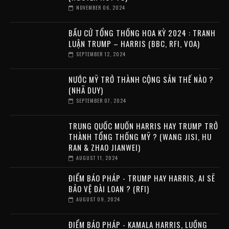
NOVEMBER 06, 2024
BẦU CỬ TỔNG THỐNG HOA KỲ 2024 : TRANH
LUẬN TRUMP – HARRIS (BBC, RFI, VOA)
SEPTEMBER 12, 2024
NƯỚC MỸ TRỞ THÀNH CỘNG SẢN THẾ NÀO ?
(NHÃ DUY)
SEPTEMBER 07, 2024
TRUNG QUỐC MUỐN HARRIS HAY TRUMP TRỞ
THÀNH TỔNG THỐNG MỸ ? (WANG JISI, HU
RAN & ZHAO JIANWEI)
AUGUST 11, 2024
ĐIỂM BÁO PHÁP - TRUMP HAY HARRIS, AI SẼ
BẢO VỆ ĐÀI LOAN ? (RFI)
AUGUST 09, 2024
ĐIỂM BÁO PHÁP - KAMALA HARRIS, LUỒNG