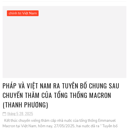
chính trị Việt Nam
PHÁP VÀ VIỆT NAM RA TUYÊN BỐ CHUNG SAU
CHUYẾN THĂM CỦA TỔNG THỐNG MACRON
(THANH PHƯƠNG)
tháng 5 28, 2025
Kết thúc chuyến viếng thăm cấp nhà nước của tổng thống Emmanuel
Macron tại Việt Nam, hôm nay, 27/05/2025, hai nước đã ra “ Tuyên bố