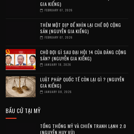
GIA KIỂNG)
FEBRUARY 07, 2026
THÊM MỘT DỊP ĐỂ NHÌN LẠI CHẾ ĐỘ CỘNG
SẢN (NGUYỄN GIA KIỂNG)
FEBRUARY 07, 2026
CHỜ ĐỢI GÌ SAU ĐẠI HỘI 14 CỦA ĐẢNG CỘNG
SẢN? (NGUYỄN GIA KIỂNG)
JANUARY 18, 2026
LUẬT PHÁP QUỐC TẾ CÒN LẠI GÌ ? (NGUYỄN
GIA KIỂNG)
JANUARY 08, 2026
BẦU CỬ TẠI MỸ
TỔNG THỐNG MỸ VÀ CHIẾN TRANH LẠNH 2.0
(NGUYỄN HUY VŨ)