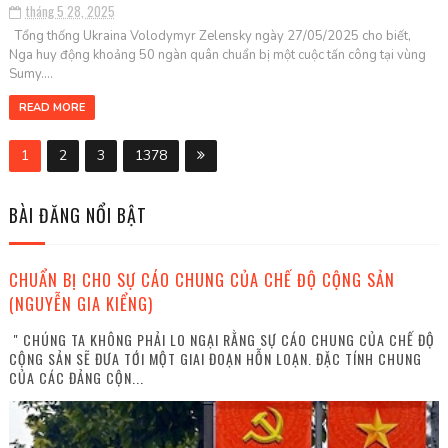
tháng 5 28, 2025
Tổng thống Ukraina Volodymyr Zelensky ngày 27/05/2025 cho biết,
Nga huy động khoảng 50 ngàn quân chuẩn bị một cuộc tấn công tại vùng
Sumy....
READ MORE
1
2
3
1378
BÀI ĐĂNG NỔI BẬT
CHUẨN BỊ CHO SỰ CÁO CHUNG CỦA CHẾ ĐỘ CỘNG SẢN
(NGUYỄN GIA KIỂNG)
" CHÚNG TA KHÔNG PHẢI LO NGẠI RẰNG SỰ CÁO CHUNG CỦA CHẾ ĐỘ
CỘNG SẢN SẼ ĐƯA TỚI MỘT GIAI ĐOẠN HỖN LOẠN. ĐẶC TÍNH CHUNG
CỦA CÁC ĐẢNG CỘN...