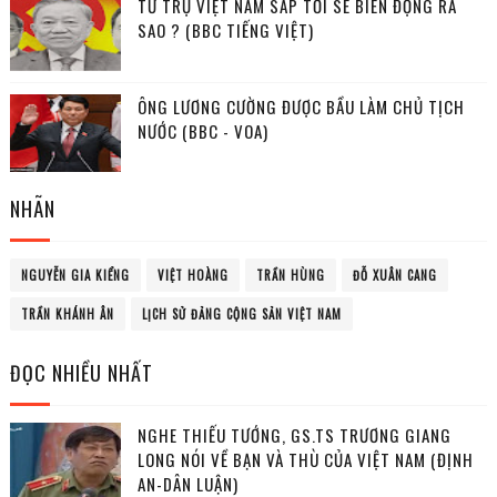
TỨ TRỤ VIỆT NAM SẮP TỚI SẼ BIẾN ĐỘNG RA
SAO ? (BBC TIẾNG VIỆT)
ÔNG LƯƠNG CƯỜNG ĐƯỢC BẦU LÀM CHỦ TỊCH
NƯỚC (BBC - VOA)
NHÃN
NGUYỄN GIA KIỂNG
VIỆT HOÀNG
TRẦN HÙNG
ĐỖ XUÂN CANG
TRẦN KHÁNH ÂN
LỊCH SỬ ĐẢNG CỘNG SẢN VIỆT NAM
ĐỌC NHIỀU NHẤT
NGHE THIẾU TƯỚNG, GS.TS TRƯƠNG GIANG
LONG NÓI VỀ BẠN VÀ THÙ CỦA VIỆT NAM (ĐỊNH
AN-DÂN LUẬN)