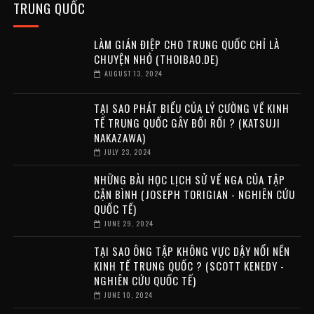
TRUNG QUỐC
LÀM GIÁN ĐIỆP CHO TRUNG QUỐC CHỈ LÀ
CHUYỆN NHỎ (THOIBAO.DE)
AUGUST 13, 2024
TẠI SAO PHÁT BIỂU CỦA LÝ CƯỜNG VỀ KINH
TẾ TRUNG QUỐC GÂY BỐI RỐI ? (KATSUJI
NAKAZAWA)
JULY 23, 2024
NHỮNG BÀI HỌC LỊCH SỬ VỀ NGA CỦA TẬP
CẬN BÌNH (JOSEPH TORIGIAN - NGHIÊN CỨU
QUỐC TẾ)
JUNE 29, 2024
TẠI SAO ÔNG TẬP KHÔNG VỰC DẬY NỔI NỀN
KINH TẾ TRUNG QUỐC ? (SCOTT KENEDY -
NGHIÊN CỨU QUỐC TẾ)
JUNE 10, 2024