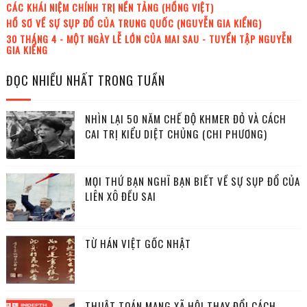
CÁC KHÁI NIỆM CHÍNH TRỊ NỀN TẢNG (HỒNG VIỆT)
HỒ SƠ VỀ SỰ SỤP ĐỔ CỦA TRUNG QUỐC (NGUYỄN GIA KIỂNG)
30 THÁNG 4 - MỘT NGÀY LỄ LỚN CỦA MAI SAU - TUYỂN TẬP NGUYỄN
GIA KIỂNG
ĐỌC NHIỀU NHẤT TRONG TUẦN
NHÌN LẠI 50 NĂM CHẾ ĐỘ KHMER ĐỎ VÀ CÁCH
CAI TRỊ KIỂU DIỆT CHỦNG (CHI PHƯƠNG)
MỌI THỨ BẠN NGHĨ BẠN BIẾT VỀ SỰ SỤP ĐỔ CỦA
LIÊN XÔ ĐỀU SAI
TỪ HÁN VIỆT GỐC NHẬT
THUẬT TOÁN MẠNG XÃ HỘI THAY ĐỔI CÁCH