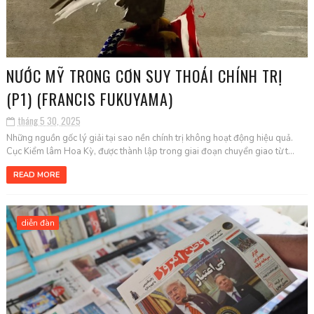
NƯỚC MỸ TRONG CƠN SUY THOÁI CHÍNH TRỊ
(P1) (FRANCIS FUKUYAMA)
tháng 5 30, 2025
Những nguồn gốc lý giải tại sao nền chính trị không hoạt động hiệu quả.
Cục Kiểm lâm Hoa Kỳ, được thành lập trong giai đoạn chuyển giao từ t...
READ MORE
diễn đàn