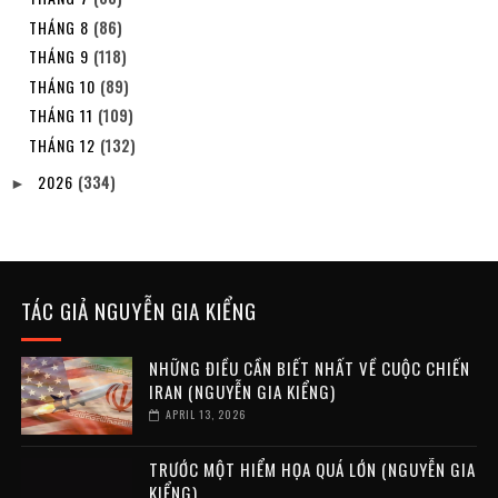
THÁNG 8
(86)
THÁNG 9
(118)
THÁNG 10
(89)
THÁNG 11
(109)
THÁNG 12
(132)
2026
(334)
►
TÁC GIẢ NGUYỄN GIA KIỂNG
NHỮNG ĐIỀU CẦN BIẾT NHẤT VỀ CUỘC CHIẾN
IRAN (NGUYỄN GIA KIỂNG)
APRIL 13, 2026
TRƯỚC MỘT HIỂM HỌA QUÁ LỚN (NGUYỄN GIA
KIỂNG)