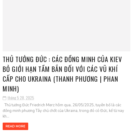
THỦ TƯỚNG ĐỨC : CÁC ĐỒNG MINH CỦA KIEV
BỎ GIỚI HẠN TẦM BẮN ĐỐI VỚI CÁC VŨ KHÍ
CẤP CHO UKRAINA (THANH PHƯƠNG | PHAN
MINH)
tháng 5 28, 2025
Thủ tướng Đức Friedrich Merz hôm qua, 26/05/2025, tuyên bố là các
đồng minh phương Tây chủ chốt của Ukraina, trong đó có Đức, kể từ nay
kh...
READ MORE