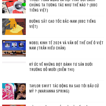
CHÚNG TA TƯƠNG TÁC NHƯ THẾ NÀO ? (BBC
TIẾNG VIỆT)
ĐƯỜNG SẮT CAO TỐC BẮC-NAM (BBC TIẾNG
VIỆT)
NOBEL KINH TẾ 2024 VÀ VẤN ĐỀ THỂ CHẾ Ở VIỆT
NAM (TRẦN HIẾU CHÂN)
KÝ ỨC VỀ NHỮNG ĐỢT ĐÁNH TƯ SẢN DƯỚI
TRƯỚNG ĐỖ MƯỜI (DIỄM THI)
TAYLOR SWIFT TÁC ĐỘNG RA SAO TỚI BẦU CỬ
MỸ ? (MARIANNA SPRING)