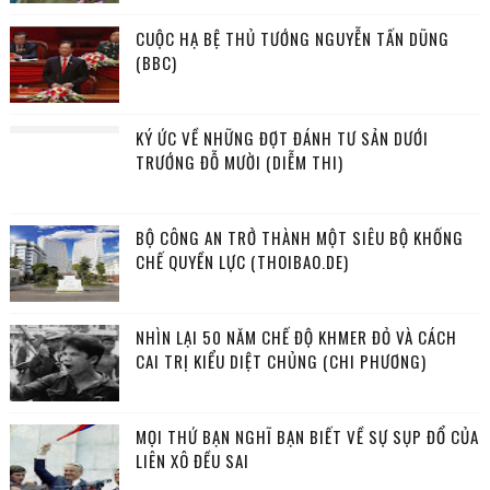
CUỘC HẠ BỆ THỦ TƯỚNG NGUYỄN TẤN DŨNG
(BBC)
KÝ ỨC VỀ NHỮNG ĐỢT ĐÁNH TƯ SẢN DƯỚI
TRƯỚNG ĐỖ MƯỜI (DIỄM THI)
BỘ CÔNG AN TRỞ THÀNH MỘT SIÊU BỘ KHỐNG
CHẾ QUYỀN LỰC (THOIBAO.DE)
NHÌN LẠI 50 NĂM CHẾ ĐỘ KHMER ĐỎ VÀ CÁCH
CAI TRỊ KIỂU DIỆT CHỦNG (CHI PHƯƠNG)
MỌI THỨ BẠN NGHĨ BẠN BIẾT VỀ SỰ SỤP ĐỔ CỦA
LIÊN XÔ ĐỀU SAI