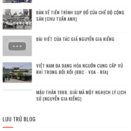
BÀN VỀ TIẾN TRÌNH SỤP ĐỔ CỦA CHẾ ĐỘ CỘNG
SẢN (CHU TUẤN ANH)
BÀI VIẾT CỦA TÁC GIẢ NGUYỄN GIA KIỂNG
VIỆT NAM ĐA DẠNG HÓA NGUỒN CUNG CẤP VŨ
KHÍ TRONG BỐI RỐI (BBC - VOA - RFA)
MẬU THÂN 1968, GIẢI MÃ MỘT NGHỊCH LÝ LỊCH
SỬ (NGUYỄN GIA KIỂNG)
LƯU TRỮ BLOG