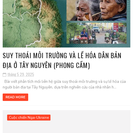
SUY THOÁI MÔI TRƯỜNG VÀ LỀ HÓA DÂN BẢN
ĐỊA Ở TÂY NGUYÊN (PHONG CẦM)
tháng 5 29, 2025
Bài viết phân tích mối liên hệ giữa suy thoái môi trường và sự lề hóa của
người bản địa tại Tây Nguyên, dựa trên nghiên cứu của nhà nhân h...
READ MORE
Cuộc chiến Nga-Ukraine