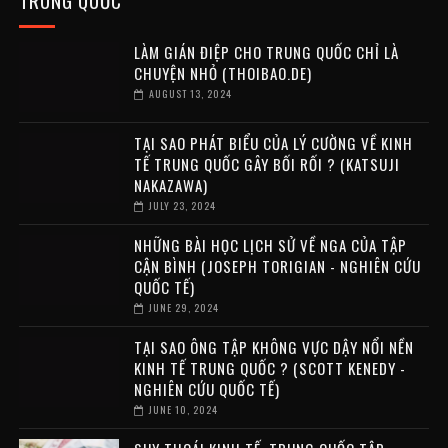
TRUNG QUỐC
LÀM GIÁN ĐIỆP CHO TRUNG QUỐC CHỈ LÀ
CHUYỆN NHỎ (THOIBAO.DE)
AUGUST 13, 2024
TẠI SAO PHÁT BIỂU CỦA LÝ CƯỜNG VỀ KINH
TẾ TRUNG QUỐC GÂY BỐI RỐI ? (KATSUJI
NAKAZAWA)
JULY 23, 2024
NHỮNG BÀI HỌC LỊCH SỬ VỀ NGA CỦA TẬP
CẬN BÌNH (JOSEPH TORIGIAN - NGHIÊN CỨU
QUỐC TẾ)
JUNE 29, 2024
TẠI SAO ÔNG TẬP KHÔNG VỰC DẬY NỔI NỀN
KINH TẾ TRUNG QUỐC ? (SCOTT KENEDY -
NGHIÊN CỨU QUỐC TẾ)
JUNE 10, 2024