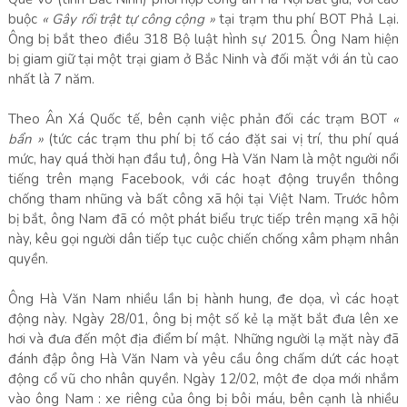
buộc
«
Gây rối trật tự công cộng »
tại trạm thu phí BOT Phả Lại.
Ông bị bắt theo điều 318 Bộ luật hình sự 2015. Ông Nam hiện
bị giam giữ tại một trại giam ở Bắc Ninh và đối mặt với án tù cao
nhất là 7 năm.
Theo Ân Xá Quốc tế, bên cạnh việc phản đối các trạm BOT
«
bẩn »
(tức các trạm thu phí bị tố cáo đặt sai vị trí, thu phí quá
mức, hay quá thời hạn đầu tư)
,
ông Hà Văn Nam là một người nổi
tiếng trên mạng Facebook, với các hoạt động truyền thông
chống tham nhũng và bất công xã hội tại Việt Nam. Trước hôm
bị bắt, ông Nam đã có một phát biểu trực tiếp trên mạng xã hội
này, kêu gọi người dân tiếp tục cuộc chiến chống xâm phạm nhân
quyền.
Ông Hà Văn Nam nhiều lần bị hành hung, đe dọa, vì các hoạt
động này. Ngày 28/01, ông bị một số kẻ lạ mặt bắt đưa lên xe
hơi và đưa đến một địa điểm bí mật. Những người lạ mặt này đã
đánh đập ông Hà Văn Nam và yêu cầu ông chấm dứt các hoạt
động cổ vũ cho nhân quyền. Ngày 12/02, một đe dọa mới nhắm
vào ông Nam : xe riêng của ông bị bôi máu, bên cạnh là nhiều