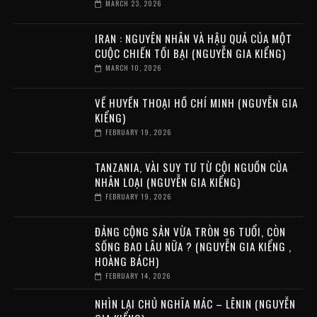
MARCH 23, 2026
IRAN : NGUYÊN NHÂN VÀ HẬU QUẢ CỦA MỘT
CUỘC CHIẾN TỒI BẠI (NGUYỄN GIA KIỂNG)
MARCH 10, 2026
VỀ HUYỀN THOẠI HỒ CHÍ MINH (NGUYỄN GIA
KIỂNG)
FEBRUARY 19, 2026
TANZANIA, VÀI SUY TƯ TỪ CỘI NGUỒN CỦA
NHÂN LOẠI (NGUYỄN GIA KIỂNG)
FEBRUARY 19, 2026
ĐẢNG CỘNG SẢN VỪA TRÒN 96 TUỔI, CÒN
SỐNG BAO LÂU NỮA ? (NGUYỄN GIA KIỂNG ,
HOÀNG BÁCH)
FEBRUARY 14, 2026
NHÌN LẠI CHỦ NGHĨA MÁC – LÊNIN (NGUYỄN