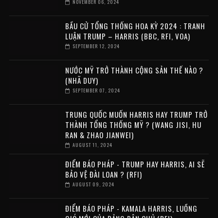
NOVEMBER 06, 2024
BẦU CỬ TỔNG THỐNG HOA KỲ 2024 : TRANH
LUẬN TRUMP – HARRIS (BBC, RFI, VOA)
SEPTEMBER 12, 2024
NƯỚC MỸ TRỞ THÀNH CỘNG SẢN THẾ NÀO ?
(NHÃ DUY)
SEPTEMBER 07, 2024
TRUNG QUỐC MUỐN HARRIS HAY TRUMP TRỞ
THÀNH TỔNG THỐNG MỸ ? (WANG JISI, HU
RAN & ZHAO JIANWEI)
AUGUST 11, 2024
ĐIỂM BÁO PHÁP - TRUMP HAY HARRIS, AI SẼ
BẢO VỆ ĐÀI LOAN ? (RFI)
AUGUST 09, 2024
ĐIỂM BÁO PHÁP - KAMALA HARRIS, LUỒNG