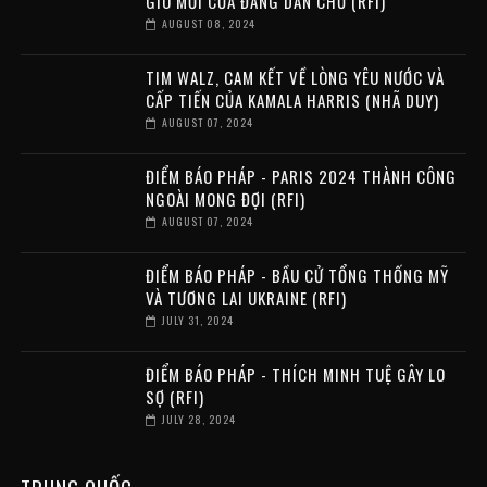
GIÓ MỚI CỦA ĐẢNG DÂN CHỦ (RFI)
AUGUST 08, 2024
TIM WALZ, CAM KẾT VỀ LÒNG YÊU NƯỚC VÀ
CẤP TIẾN CỦA KAMALA HARRIS (NHÃ DUY)
AUGUST 07, 2024
ĐIỂM BÁO PHÁP - PARIS 2024 THÀNH CÔNG
NGOÀI MONG ĐỢI (RFI)
AUGUST 07, 2024
ĐIỂM BÁO PHÁP - BẦU CỬ TỔNG THỐNG MỸ
VÀ TƯƠNG LAI UKRAINE (RFI)
JULY 31, 2024
ĐIỂM BÁO PHÁP - THÍCH MINH TUỆ GÂY LO
SỢ (RFI)
JULY 28, 2024