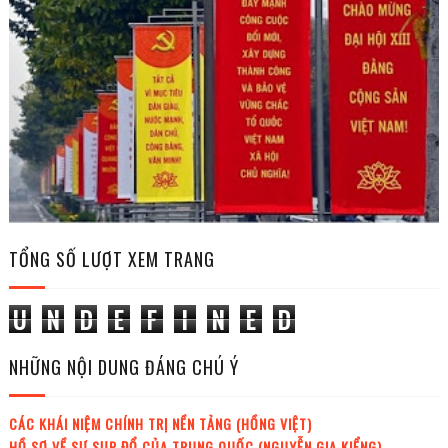
TỔNG SỐ LƯỢT XEM TRANG
U
N
D
E
F
I
N
E
D
NHỮNG NỘI DUNG ĐÁNG CHÚ Ý
CÁC KHÁI NIỆM CHÍNH TRỊ NỀN TẢNG (HỒNG VIỆT)
HỒ SƠ VỀ SỰ SỤP ĐỔ CỦA TRUNG QUỐC (NGUYỄN GIA KIỂNG)