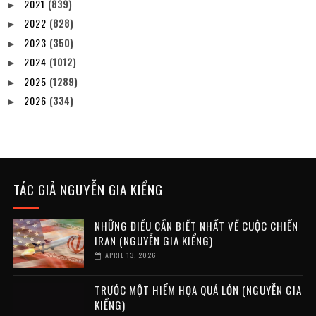
2021
(839)
►
2022
(828)
►
2023
(350)
►
2024
(1012)
►
2025
(1289)
►
2026
(334)
►
TÁC GIẢ NGUYỄN GIA KIỂNG
NHỮNG ĐIỀU CẦN BIẾT NHẤT VỀ CUỘC CHIẾN
IRAN (NGUYỄN GIA KIỂNG)
APRIL 13, 2026
TRƯỚC MỘT HIỂM HỌA QUÁ LỚN (NGUYỄN GIA
KIỂNG)