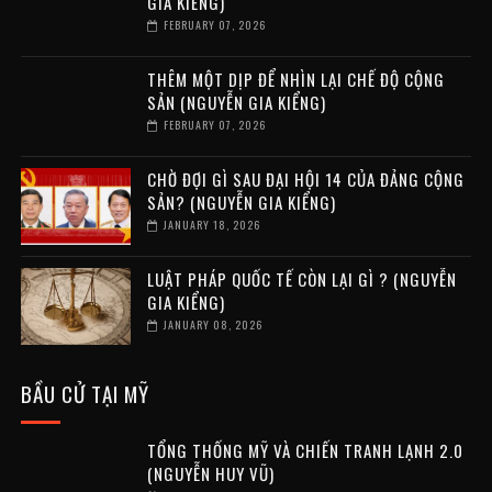
GIA KIỂNG)
FEBRUARY 07, 2026
THÊM MỘT DỊP ĐỂ NHÌN LẠI CHẾ ĐỘ CỘNG
SẢN (NGUYỄN GIA KIỂNG)
FEBRUARY 07, 2026
CHỜ ĐỢI GÌ SAU ĐẠI HỘI 14 CỦA ĐẢNG CỘNG
SẢN? (NGUYỄN GIA KIỂNG)
JANUARY 18, 2026
LUẬT PHÁP QUỐC TẾ CÒN LẠI GÌ ? (NGUYỄN
GIA KIỂNG)
JANUARY 08, 2026
BẦU CỬ TẠI MỸ
TỔNG THỐNG MỸ VÀ CHIẾN TRANH LẠNH 2.0
(NGUYỄN HUY VŨ)