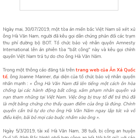
Ngày mai, 30/07/2019, một tòa án miền bắc Việt Nam sẽ xét xử
ông Hà Văn Nam, người đã kêu gọi dân chúng phản đối các trạm
thu phí đường bộ BOT. Tổ chức bảo vệ nhân quyền Amnesty
International lên án phiên tòa "bất công" này và kêu gọi chính
quyền Việt Nam trả tự do cho ông Hà Văn Năm.
Trong một thông cáo đăng tải trên
trang web của Ân Xá Quốc
tế
, ông Joanne Mariner, đại diện của tổ chức bảo vệ nhân quyền
nhấn mạnh :
« Ông Hà Văn Nam đã lên tiếng một cách ôn hòa
chống lại các hành động bất công, xâm phạm nhân quyền và
nạn tham nhũng tại Việt Nam. Việc ông bị truy tố để trả thù đã
là một bằng chứng cho thấy quan điểm của ông là đúng. Chính
quyền cần trả tự do cho ông Hà Văn Năm ngay lập tức và vô
điều kiện, bãi bỏ mọi cáo buộc nhắm vào ông ».
Ngày 5/3/2019, tài xế Hà Văn Nam, 38 tuổi, bị công an huyện
Quế Võ (tỉnh Bắc Ninh) phối hợp công an Hà Nội bắt giữ, với cáo