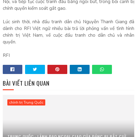
Nội, và tiếp tục cuộc tranh đấu bằng ngòi bút, trong bối cảnh bị
chính quyền kiểm soát gắt gao.
Lúc sinh thời, nhà đấu tranh dân chủ Nguyễn Thanh Giang đã
dành cho RFI Việt ngữ nhiều bài trả lời phỏng vấn về tình hình
chính trị Việt Nam, về cuộc đấu tranh cho dân chủ và nhân
quyền.
RFI
BÀI VIẾT LIÊN QUAN
chính trị Trung Quốc
TRUNG QUỐC : LÃNH ĐẠO NGOẠI GIAO CỦA ĐẢNG BỊ BẮT GIỮ