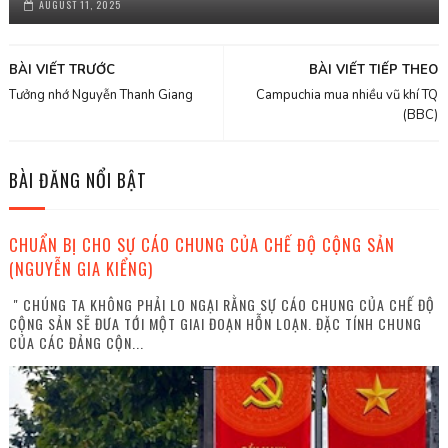
AUGUST 11, 2025
BÀI VIẾT TRƯỚC
BÀI VIẾT TIẾP THEO
Tưởng nhớ Nguyễn Thanh Giang
Campuchia mua nhiều vũ khí TQ
(BBC)
BÀI ĐĂNG NỔI BẬT
CHUẨN BỊ CHO SỰ CÁO CHUNG CỦA CHẾ ĐỘ CỘNG SẢN
(NGUYỄN GIA KIỂNG)
" CHÚNG TA KHÔNG PHẢI LO NGẠI RẰNG SỰ CÁO CHUNG CỦA CHẾ ĐỘ
CỘNG SẢN SẼ ĐƯA TỚI MỘT GIAI ĐOẠN HỖN LOẠN. ĐẶC TÍNH CHUNG
CỦA CÁC ĐẢNG CỘN...