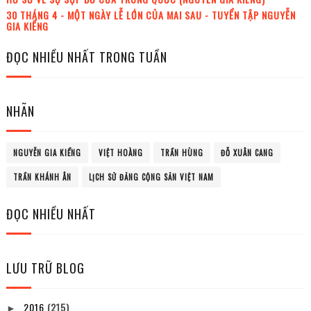
30 THÁNG 4 - MỘT NGÀY LỄ LỚN CỦA MAI SAU - TUYỂN TẬP NGUYỄN
GIA KIỂNG
ĐỌC NHIỀU NHẤT TRONG TUẦN
NHÃN
NGUYỄN GIA KIỂNG
VIỆT HOÀNG
TRẦN HÙNG
ĐỖ XUÂN CANG
TRẦN KHÁNH ÂN
LỊCH SỬ ĐẢNG CỘNG SẢN VIỆT NAM
ĐỌC NHIỀU NHẤT
LƯU TRỮ BLOG
2016
(215)
►