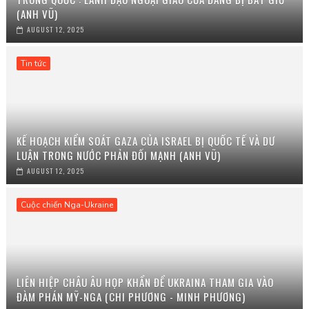
(ANH VŨ)
AUGUST 12, 2025
Tin tức
KẾ HOẠCH KIỂM SOÁT GAZA CỦA ISRAEL BỊ QUỐC TẾ VÀ DƯ
LUẬN TRONG NƯỚC PHẢN ĐỐI MẠNH (ANH VŨ)
AUGUST 12, 2025
Cuộc chiến Nga-Ukraine
LIÊN HIỆP CHÂU ÂU HỌP KHẨN ĐỂ UKRAINA THAM GIA VÀO
ĐÀM PHÁN MỸ-NGA (CHI PHƯƠNG - MINH PHƯƠNG)