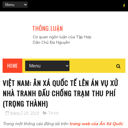
THÔNG LUẬN
Cơ quan ngôn luận của Tập Hợp
Dân Chủ Đa Nguyên
HOME
VIỆT NAM: ÂN XÁ QUỐC TẾ LÊN ÁN VỤ XỬ
NHÀ TRANH ĐẤU CHỐNG TRẠM THU PHÍ
(TRỌNG THÀNH)
tháng 7 29, 2019
Tin tức
Trong một thông cáo đăng tải trên
trang web của Ân Xá Quốc