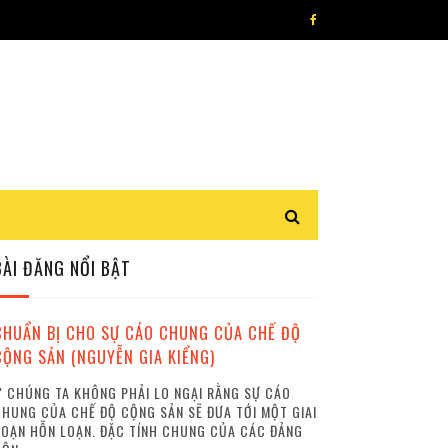
BÀI ĐĂNG NỔI BẬT
CHUẨN BỊ CHO SỰ CÁO CHUNG CỦA CHẾ ĐỘ
CỘNG SẢN (NGUYỄN GIA KIỂNG)
 CHÚNG TA KHÔNG PHẢI LO NGẠI RẰNG SỰ CÁO
HUNG CỦA CHẾ ĐỘ CỘNG SẢN SẼ ĐƯA TỚI MỘT GIAI
OẠN HỖN LOẠN. ĐẶC TÍNH CHUNG CỦA CÁC ĐẢNG