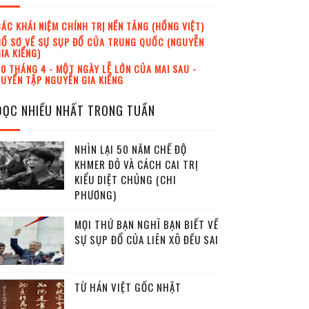
ÁC KHÁI NIỆM CHÍNH TRỊ NỀN TẢNG (HỒNG VIỆT)
Ồ SƠ VỀ SỰ SỤP ĐỔ CỦA TRUNG QUỐC (NGUYỄN
IA KIỂNG)
0 THÁNG 4 - MỘT NGÀY LỄ LỚN CỦA MAI SAU -
UYỂN TẬP NGUYỄN GIA KIỂNG
ĐỌC NHIỀU NHẤT TRONG TUẦN
NHÌN LẠI 50 NĂM CHẾ ĐỘ
KHMER ĐỎ VÀ CÁCH CAI TRỊ
KIỂU DIỆT CHỦNG (CHI
PHƯƠNG)
MỌI THỨ BẠN NGHĨ BẠN BIẾT VỀ
SỰ SỤP ĐỔ CỦA LIÊN XÔ ĐỀU SAI
TỪ HÁN VIỆT GỐC NHẬT