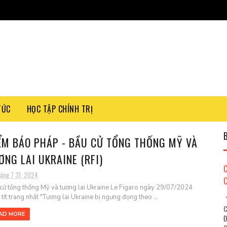
TỨC
HỌC TẬP CHÍNH TRỊ
ỂM BÁO PHÁP - BẦU CỬ TỔNG THỐNG MỸ VÀ
ƠNG LAI UKRAINE (RFI)
háng 7 31, 2024
cử tổng thống Mỹ và tương lai Ukraine Le Figaro ngày 29/07/2024
 tít trang nhất "Tương lai Ukraine bị ngưng đọng theo ...
"
C
AD MORE
Đ