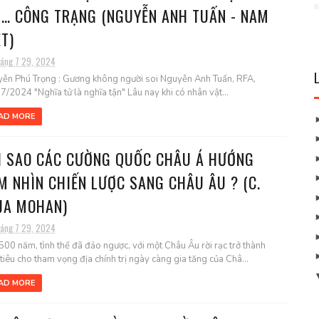
I… CÔNG TRẠNG (NGUYỄN ANH TUẤN - NAM
ỆT)
háng 7 29, 2024
ễn Phú Trọng : Gương không người soi Nguyễn Anh Tuấn, RFA,
7/2024 "Nghĩa tử là nghĩa tận" Lâu nay khi có nhân vật...
AD MORE
I SAO CÁC CƯỜNG QUỐC CHÂU Á HƯỚNG
M NHÌN CHIẾN LƯỢC SANG CHÂU ÂU ? (C.
JA MOHAN)
háng 7 29, 2024
500 năm, tình thế đã đảo ngược, với một Châu Âu rời rạc trở thành
tiêu cho tham vọng địa chính trị ngày càng gia tăng của Châ...
AD MORE