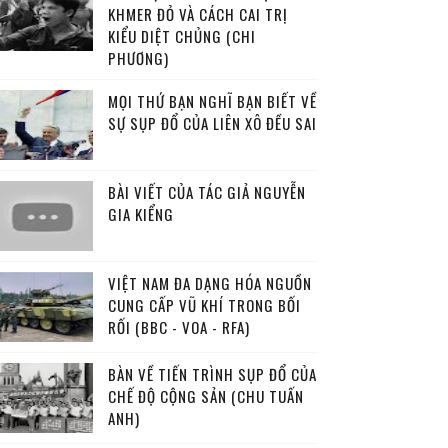
KHMER ĐỎ VÀ CÁCH CAI TRỊ
KIỂU DIỆT CHỦNG (CHI
PHƯƠNG)
MỌI THỨ BẠN NGHĨ BẠN BIẾT VỀ
SỰ SỤP ĐỔ CỦA LIÊN XÔ ĐỀU SAI
BÀI VIẾT CỦA TÁC GIẢ NGUYỄN
GIA KIỂNG
VIỆT NAM ĐA DẠNG HÓA NGUỒN
CUNG CẤP VŨ KHÍ TRONG BỐI
RỐI (BBC - VOA - RFA)
BÀN VỀ TIẾN TRÌNH SỤP ĐỔ CỦA
CHẾ ĐỘ CỘNG SẢN (CHU TUẤN
ANH)