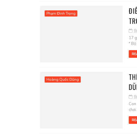
ĐI
Phạm Đình Trọng
TR
t
17 g
" Bộ
RE
TH
Hoàng Quốc Dũng
DŨ
t
Con 
chơi
RE