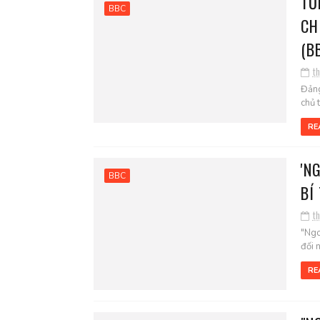
TỔ
BBC
CH
(B
t
Đảng
chủ 
RE
'N
BBC
BÍ
t
"Ngo
đối 
RE