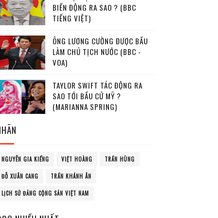
BIẾN ĐỘNG RA SAO ? (BBC
TIẾNG VIỆT)
ÔNG LƯƠNG CƯỜNG ĐƯỢC BẦU
LÀM CHỦ TỊCH NƯỚC (BBC -
VOA)
TAYLOR SWIFT TÁC ĐỘNG RA
SAO TỚI BẦU CỬ MỸ ?
(MARIANNA SPRING)
NHÃN
NGUYỄN GIA KIỂNG
VIỆT HOÀNG
TRẦN HÙNG
ĐỖ XUÂN CANG
TRẦN KHÁNH ÂN
LỊCH SỬ ĐẢNG CỘNG SẢN VIỆT NAM