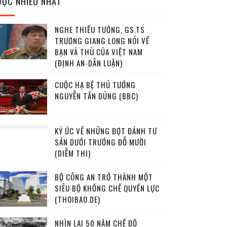
ĐỌC NHIỀU NHẤT
NGHE THIẾU TƯỚNG, GS.TS
TRƯƠNG GIANG LONG NÓI VỀ
BẠN VÀ THÙ CỦA VIỆT NAM
(ĐỊNH AN-DÂN LUẬN)
CUỘC HẠ BỆ THỦ TƯỚNG
NGUYỄN TẤN DŨNG (BBC)
KÝ ỨC VỀ NHỮNG ĐỢT ĐÁNH TƯ
SẢN DƯỚI TRƯỚNG ĐỖ MƯỜI
(DIỄM THI)
BỘ CÔNG AN TRỞ THÀNH MỘT
SIÊU BỘ KHỐNG CHẾ QUYỀN LỰC
(THOIBAO.DE)
NHÌN LẠI 50 NĂM CHẾ ĐỘ