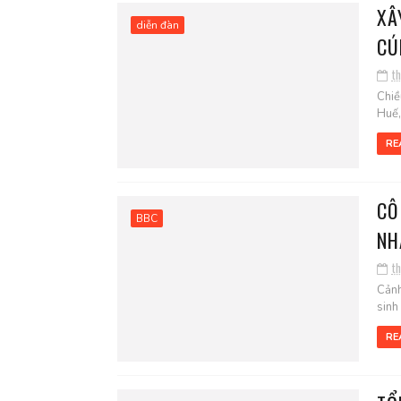
XÂ
diễn đàn
CÚ
t
Chiề
Huế,
RE
CÔ
BBC
NH
t
Cảnh
sinh
RE