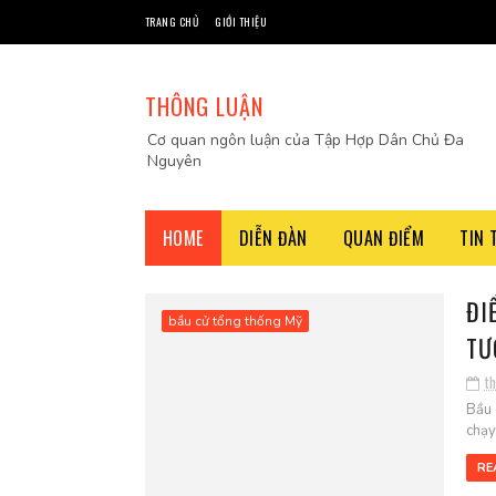
TRANG CHỦ
GIỚI THIỆU
THÔNG LUẬN
Cơ quan ngôn luận của Tập Hợp Dân Chủ Đa
Nguyên
HOME
DIỄN ĐÀN
QUAN ĐIỂM
TIN 
ĐI
bầu cử tổng thống Mỹ
TƯ
t
Bầu 
chạy
RE