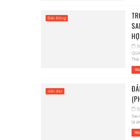
TR
Biển Đông
SA
HỢ
t
QUAD
Thái
RE
ĐẢ
diễn đàn
(P
t
Sau 
là ứ
RE