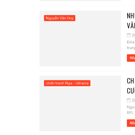
NH
Nguyễn Văn Huy
VĂ
t
Đóa 
trun
RE
CH
chiến tranh Nga - Ukraina
CƯ
t
Ngoạ
RFI,
RE