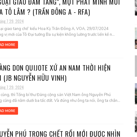
GOẠI GIAO ĐÁM TANG", MỘT PHÁT MINH MỚI
A TÔ LÂM ? (TRẦN ĐÔNG A - RFA)
háng 7 29, 2024
ại giao tang chế’ kiểu Hoa Kỳ Trần Đông A, VOA, 29/07/2024
g vị mới của Tô Đại tướng Ba sự kiện không lường trước liền kề n...
AD MORE
ÀNG DON QUIJOTE XỨ AN NAM THỜI HIỆN
I (JB NGUYỄN HỮU VINH)
háng 7 29, 2024
 cùng, thì Tổng bí thư Đảng cộng sản Việt Nam ông Nguyễn Phú
g cũng đã nằm dưới ba tấc đất. Và đúng như ông ta nói, ông ta chẳn...
AD MORE
UYỄN PHÚ TRỌNG CHẾT RỒI MỚI ĐƯỢC NHÌN