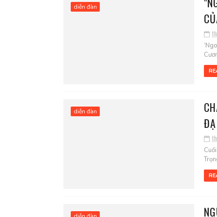
"N
diễn đàn
CỦ
t
‘Ngo
Cươn
RE
CH
diễn đàn
ĐẠ
t
Cuối
Trọn
RE
NG
diễn đàn