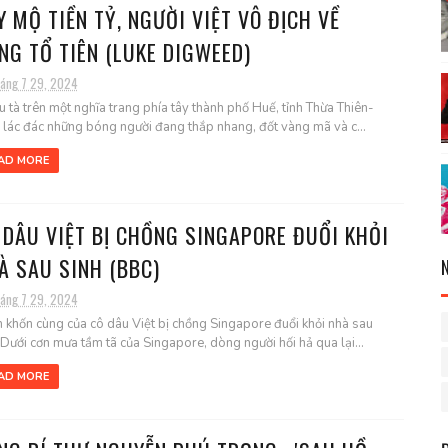
Y MỘ TIỀN TỶ, NGƯỜI VIỆT VÔ ĐỊCH VỀ
NG TỔ TIÊN (LUKE DIGWEED)
háng 7 29, 2024
u tà trên một nghĩa trang phía tây thành phố Huế, tỉnh Thừa Thiên-
 lác đác những bóng người đang thắp nhang, đốt vàng mã và c...
AD MORE
 DÂU VIỆT BỊ CHỒNG SINGAPORE ĐUỔI KHỎI
À SAU SINH (BBC)
háng 7 29, 2024
 khốn cùng của cô dâu Việt bị chồng Singapore đuổi khỏi nhà sau
 Dưới cơn mưa tầm tã của Singapore, dòng người hối hả qua lại...
AD MORE