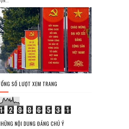
ỘN...
TỔNG SỐ LƯỢT XEM TRANG
1
2
9
8
6
5
3
1
NHỮNG NỘI DUNG ĐÁNG CHÚ Ý