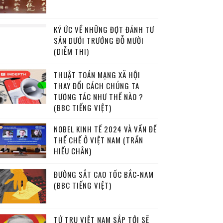
KÝ ỨC VỀ NHỮNG ĐỢT ĐÁNH TƯ
SẢN DƯỚI TRƯỚNG ĐỖ MƯỜI
(DIỄM THI)
THUẬT TOÁN MẠNG XÃ HỘI
THAY ĐỔI CÁCH CHÚNG TA
TƯƠNG TÁC NHƯ THẾ NÀO ?
(BBC TIẾNG VIỆT)
NOBEL KINH TẾ 2024 VÀ VẤN ĐỀ
THỂ CHẾ Ở VIỆT NAM (TRẦN
HIẾU CHÂN)
ĐƯỜNG SẮT CAO TỐC BẮC-NAM
(BBC TIẾNG VIỆT)
TỨ TRỤ VIỆT NAM SẮP TỚI SẼ