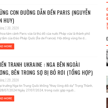
C
ỮNG CON ĐƯỜNG DẪN ĐẾN PARIS (NGUYỄN
H
G
N HUY)
3
T
háng 7 30, 2024
hoa tám cánh Paris vừa là thủ đô của nước Pháp vừa là thành phố
g tâm của Đảo Pháp Quốc (Île de France). Hội đồng vùng Ile d...
AD MORE
IẾN TRANH UKRAINE : NGA BÊN NGOÀI
ƠNG, BÊN TRONG SỢ BỊ BỎ RƠI (TỔNG HỢP)
háng 7 29, 2024
i trưởng Nga tin Trung Quốc không "thay lòng đổi dạ" Trọng Thành,
 28/07/2024 Ngày 27/07/2024, trong cuộc gặp ngườ...
AD MORE