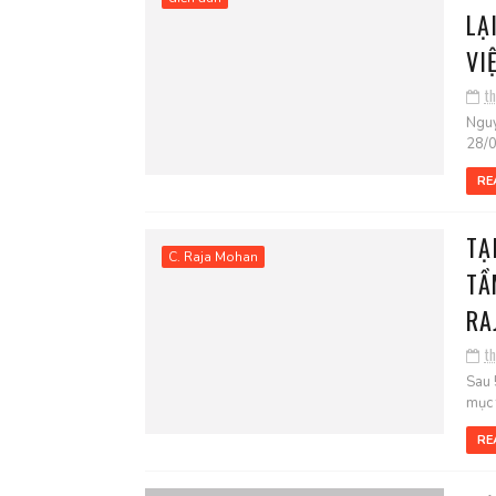
LẠ
VI
t
Nguy
28/0
RE
TẠ
C. Raja Mohan
TẦ
RA
t
Sau 
mục 
RE