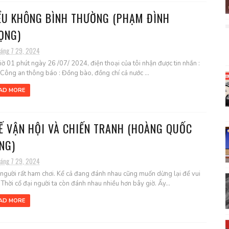
ỀU KHÔNG BÌNH THƯỜNG (PHẠM ĐÌNH
ỌNG)
háng 7 29, 2024
iờ 01 phút ngày 26 /07/ 2024, điện thoại của tôi nhận được tin nhắn :
 Công an thông báo : Đồng bào, đồng chí cả nước ...
AD MORE
Ế VẬN HỘI VÀ CHIẾN TRANH (HOÀNG QUỐC
NG)
háng 7 29, 2024
người rất ham chơi. Kể cả đang đánh nhau cũng muốn dừng lại để vui
. Thời cổ đại người ta còn đánh nhau nhiều hơn bây giờ. Ấy...
AD MORE