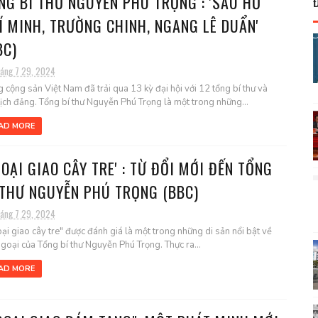
NG BÍ THƯ NGUYỄN PHÚ TRỌNG : 'SAU HỒ
Í MINH, TRƯỜNG CHINH, NGANG LÊ DUẨN'
BC)
háng 7 29, 2024
 cộng sản Việt Nam đã trải qua 13 kỳ đại hội với 12 tổng bí thư và
tịch đảng. Tổng bí thư Nguyễn Phú Trọng là một trong những...
AD MORE
GOẠI GIAO CÂY TRE' : TỪ ĐỔI MỚI ĐẾN TỔNG
 THƯ NGUYỄN PHÚ TRỌNG (BBC)
háng 7 29, 2024
ại giao cây tre" được đánh giá là một trong những di sản nổi bật về
ngoại của Tổng bí thư Nguyễn Phú Trọng. Thực ra...
AD MORE