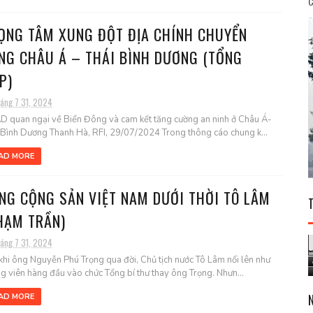
C
ỌNG TÂM XUNG ĐỘT ĐỊA CHÍNH CHUYỂN
NG CHÂU Á – THÁI BÌNH DƯƠNG (TỔNG
P)
háng 7 31, 2024
 quan ngại về Biển Đông và cam kết tăng cường an ninh ở Châu Á-
 Bình Dương Thanh Hà, RFI, 29/07/2024 Trong thông cáo chung k...
AD MORE
NG CỘNG SẢN VIỆT NAM DƯỚI THỜI TÔ LÂM
HẠM TRẦN)
háng 7 31, 2024
khi ông Nguyễn Phú Trọng qua đời, Chủ tịch nước Tô Lâm nổi lên như
ng viên hàng đầu vào chức Tổng bí thư thay ông Trọng. Nhưn...
AD MORE