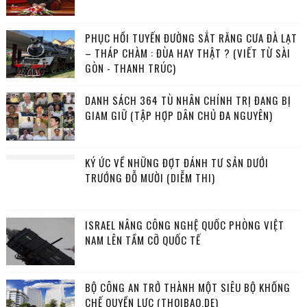
PHỤC HỒI TUYẾN ĐƯỜNG SẮT RĂNG CƯA ĐÀ LẠT
– THÁP CHÀM : ĐÙA HAY THẬT ? (VIẾT TỪ SÀI
GÒN - THANH TRÚC)
DANH SÁCH 364 TÙ NHÂN CHÍNH TRỊ ĐANG BỊ
GIAM GIỮ (TẬP HỢP DÂN CHỦ ĐA NGUYÊN)
KÝ ỨC VỀ NHỮNG ĐỢT ĐÁNH TƯ SẢN DƯỚI
TRƯỚNG ĐỖ MƯỜI (DIỄM THI)
ISRAEL NÂNG CÔNG NGHỆ QUỐC PHÒNG VIỆT
NAM LÊN TẦM CỠ QUỐC TẾ
BỘ CÔNG AN TRỞ THÀNH MỘT SIÊU BỘ KHỐNG
CHẾ QUYỀN LỰC (THOIBAO.DE)