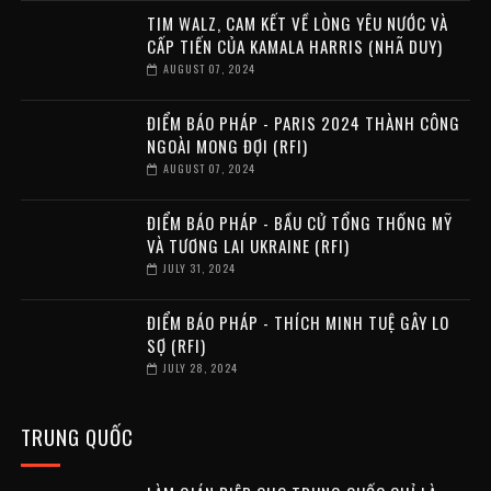
TIM WALZ, CAM KẾT VỀ LÒNG YÊU NƯỚC VÀ
CẤP TIẾN CỦA KAMALA HARRIS (NHÃ DUY)
AUGUST 07, 2024
ĐIỂM BÁO PHÁP - PARIS 2024 THÀNH CÔNG
NGOÀI MONG ĐỢI (RFI)
AUGUST 07, 2024
ĐIỂM BÁO PHÁP - BẦU CỬ TỔNG THỐNG MỸ
VÀ TƯƠNG LAI UKRAINE (RFI)
JULY 31, 2024
ĐIỂM BÁO PHÁP - THÍCH MINH TUỆ GÂY LO
SỢ (RFI)
JULY 28, 2024
TRUNG QUỐC