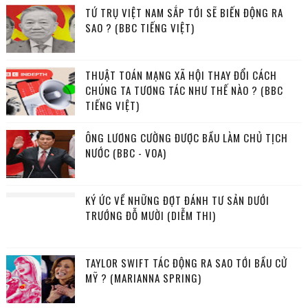
TỨ TRỤ VIỆT NAM SẮP TỚI SẼ BIẾN ĐỘNG RA
SAO ? (BBC TIẾNG VIỆT)
THUẬT TOÁN MẠNG XÃ HỘI THAY ĐỔI CÁCH
CHÚNG TA TƯƠNG TÁC NHƯ THẾ NÀO ? (BBC
TIẾNG VIỆT)
ÔNG LƯƠNG CƯỜNG ĐƯỢC BẦU LÀM CHỦ TỊCH
NƯỚC (BBC - VOA)
KÝ ỨC VỀ NHỮNG ĐỢT ĐÁNH TƯ SẢN DƯỚI
TRƯỚNG ĐỖ MƯỜI (DIỄM THI)
TAYLOR SWIFT TÁC ĐỘNG RA SAO TỚI BẦU CỬ
MỸ ? (MARIANNA SPRING)