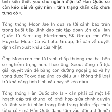
linh kiện thiết yếu cho ngành điện tử Hàn Quốc sẽ
còn kéo dài và gây nên « tình trạng khẩn cấp chưa
từng có ».
Tổng thống Moon Jae In đưa ra lời cảnh báo trên
trong buổi tiếp lãnh đạo các tập đoàn lớn của Hàn
Quốc, từ Samsung Electronics, SK Group cho đến
Huyndai Motor Co và Lotte Group, để bàn về quyết
định cấm xuất khẩu của Nhật.
Ông Moon còn cho là tranh chấp thương mại hai bên
sẽ nghiêm trọng hơn. Theo ông, Seoul đang nỗ lực
giải quyết vấn đề bằng con đường ngoại giao và hy
vọng được Tokyo đáp ứng, có điều là « không thể loại
trừ khả năng tình hình xấu này sẽ kéo dài ».
Tổng thống Hàn Quốc cho là « cần phải có một kế
hoạch đáp trả chung, có phối hợp giữa chính quyền
và lãnh vực tư nhân trong tình trạng khẩn cấp chưa
từng có » mà Hàn Quốc đang lâm vào, đồng thời hứa