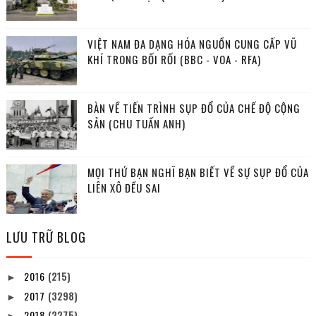
VIỆT NAM ĐA DẠNG HÓA NGUỒN CUNG CẤP VŨ
KHÍ TRONG BỐI RỐI (BBC - VOA - RFA)
BÀN VỀ TIẾN TRÌNH SỤP ĐỔ CỦA CHẾ ĐỘ CỘNG
SẢN (CHU TUẤN ANH)
MỌI THỨ BẠN NGHĨ BẠN BIẾT VỀ SỰ SỤP ĐỔ CỦA
LIÊN XÔ ĐỀU SAI
LƯU TRỮ BLOG
2016
(215)
►
2017
(3298)
►
2018
(2275)