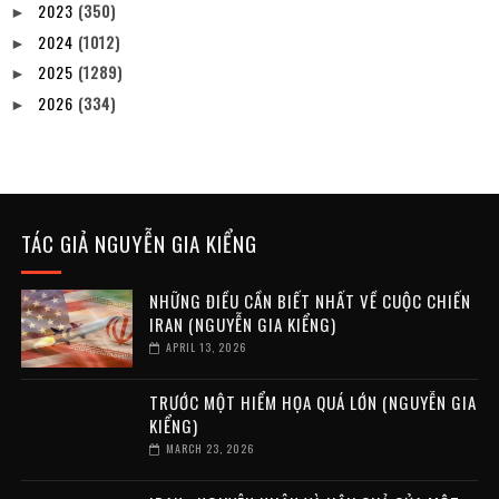
2023
(350)
►
2024
(1012)
►
2025
(1289)
►
2026
(334)
►
TÁC GIẢ NGUYỄN GIA KIỂNG
NHỮNG ĐIỀU CẦN BIẾT NHẤT VỀ CUỘC CHIẾN
IRAN (NGUYỄN GIA KIỂNG)
APRIL 13, 2026
TRƯỚC MỘT HIỂM HỌA QUÁ LỚN (NGUYỄN GIA
KIỂNG)
MARCH 23, 2026