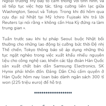
Ngoại trưởng Mỹ bày tỏ cảm thông với tình hình, và
sẽ tiếp tục việc hợp tác, tăng cường liên lạc giữa
Washington, Seoul và Tokyo. Trong khi đó hôm qua
cựu đại sứ Nhật tại Mỹ Ichiro Fujisaki khi trả lời
Reuters lại nói rằng « không cần Hoa Kỳ đứng ra làm
trung gian ».
Tuần trước sau khi tư pháp Seoul buộc Nhật bồi
thường cho những lao động bị cưỡng bức thời Đệ nhị
Thế chiến, Tokyo thông báo sẽ áp dụng những thủ
tục ngặt nghèo trong việc xuất khẩu nhiều nguyên
liệu cho công nghệ cao, khiến các tập đoàn Hàn Quốc
sản xuất chất bán dẫn Samsung Electronics, SK
Hynix phải khốn đốn. Đảng Dân Chủ cầm quyền ở
Hàn Quốc hôm nay loan báo dành ngân sách 300 tỉ
won (225 triệu euro) để hỗ trợ.
********************