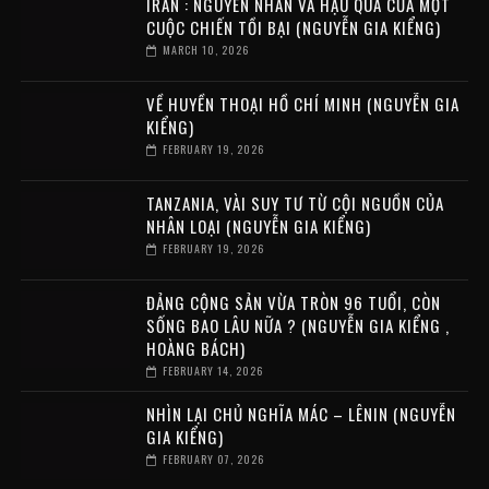
IRAN : NGUYÊN NHÂN VÀ HẬU QUẢ CỦA MỘT
CUỘC CHIẾN TỒI BẠI (NGUYỄN GIA KIỂNG)
MARCH 10, 2026
VỀ HUYỀN THOẠI HỒ CHÍ MINH (NGUYỄN GIA
KIỂNG)
FEBRUARY 19, 2026
TANZANIA, VÀI SUY TƯ TỪ CỘI NGUỒN CỦA
NHÂN LOẠI (NGUYỄN GIA KIỂNG)
FEBRUARY 19, 2026
ĐẢNG CỘNG SẢN VỪA TRÒN 96 TUỔI, CÒN
SỐNG BAO LÂU NỮA ? (NGUYỄN GIA KIỂNG ,
HOÀNG BÁCH)
FEBRUARY 14, 2026
NHÌN LẠI CHỦ NGHĨA MÁC – LÊNIN (NGUYỄN
GIA KIỂNG)
FEBRUARY 07, 2026