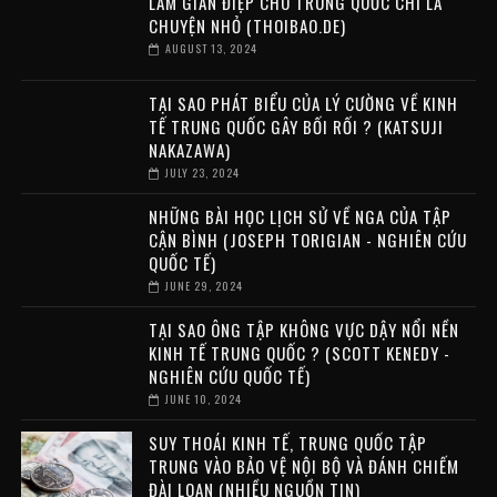
LÀM GIÁN ĐIỆP CHO TRUNG QUỐC CHỈ LÀ
CHUYỆN NHỎ (THOIBAO.DE)
AUGUST 13, 2024
TẠI SAO PHÁT BIỂU CỦA LÝ CƯỜNG VỀ KINH
TẾ TRUNG QUỐC GÂY BỐI RỐI ? (KATSUJI
NAKAZAWA)
JULY 23, 2024
NHỮNG BÀI HỌC LỊCH SỬ VỀ NGA CỦA TẬP
CẬN BÌNH (JOSEPH TORIGIAN - NGHIÊN CỨU
QUỐC TẾ)
JUNE 29, 2024
TẠI SAO ÔNG TẬP KHÔNG VỰC DẬY NỔI NỀN
KINH TẾ TRUNG QUỐC ? (SCOTT KENEDY -
NGHIÊN CỨU QUỐC TẾ)
JUNE 10, 2024
SUY THOÁI KINH TẾ, TRUNG QUỐC TẬP
TRUNG VÀO BẢO VỆ NỘI BỘ VÀ ĐÁNH CHIẾM
ĐÀI LOAN (NHIỀU NGUỒN TIN)