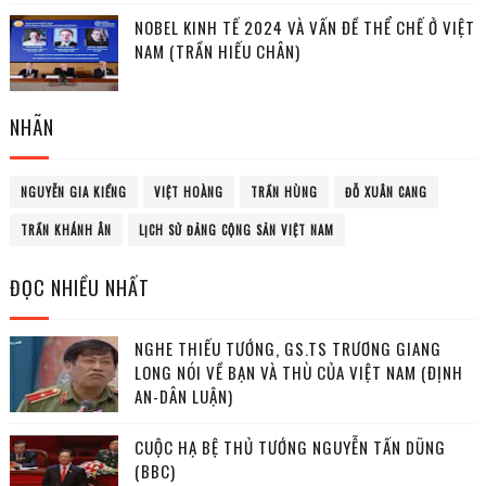
NOBEL KINH TẾ 2024 VÀ VẤN ĐỀ THỂ CHẾ Ở VIỆT
NAM (TRẦN HIẾU CHÂN)
NHÃN
NGUYỄN GIA KIỂNG
VIỆT HOÀNG
TRẦN HÙNG
ĐỖ XUÂN CANG
TRẦN KHÁNH ÂN
LỊCH SỬ ĐẢNG CỘNG SẢN VIỆT NAM
ĐỌC NHIỀU NHẤT
NGHE THIẾU TƯỚNG, GS.TS TRƯƠNG GIANG
LONG NÓI VỀ BẠN VÀ THÙ CỦA VIỆT NAM (ĐỊNH
AN-DÂN LUẬN)
CUỘC HẠ BỆ THỦ TƯỚNG NGUYỄN TẤN DŨNG
(BBC)