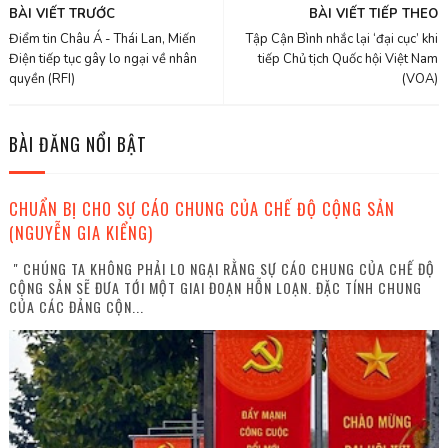
BÀI VIẾT TRƯỚC
BÀI VIẾT TIẾP THEO
Điểm tin Châu Á - Thái Lan, Miến
Tập Cận Bình nhắc lại ‘đại cục’ khi
Điện tiếp tục gây lo ngại về nhân
tiếp Chủ tịch Quốc hội Việt Nam
quyền (RFI)
(VOA)
BÀI ĐĂNG NỔI BẬT
CHUẨN BỊ CHO SỰ CÁO CHUNG CỦA CHẾ ĐỘ CỘNG SẢN
(NGUYỄN GIA KIỂNG)
" CHÚNG TA KHÔNG PHẢI LO NGẠI RẰNG SỰ CÁO CHUNG CỦA CHẾ ĐỘ
CỘNG SẢN SẼ ĐƯA TỚI MỘT GIAI ĐOẠN HỖN LOẠN. ĐẶC TÍNH CHUNG
CỦA CÁC ĐẢNG CỘN...