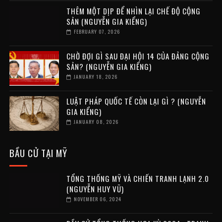
THÊM MỘT DỊP ĐỂ NHÌN LẠI CHẾ ĐỘ CỘNG
SẢN (NGUYỄN GIA KIỂNG)
FEBRUARY 07, 2026
CHỜ ĐỢI GÌ SAU ĐẠI HỘI 14 CỦA ĐẢNG CỘNG
SẢN? (NGUYỄN GIA KIỂNG)
JANUARY 18, 2026
LUẬT PHÁP QUỐC TẾ CÒN LẠI GÌ ? (NGUYỄN
GIA KIỂNG)
JANUARY 08, 2026
BẦU CỬ TẠI MỸ
TỔNG THỐNG MỸ VÀ CHIẾN TRANH LẠNH 2.0
(NGUYỄN HUY VŨ)
NOVEMBER 06, 2024