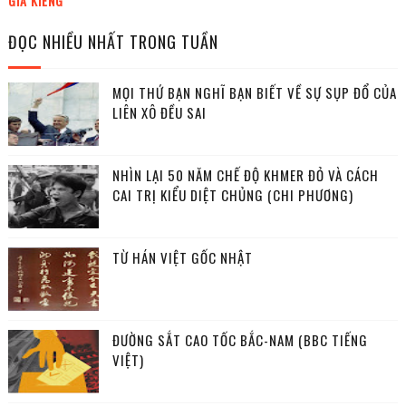
GIA KIỂNG
ĐỌC NHIỀU NHẤT TRONG TUẦN
MỌI THỨ BẠN NGHĨ BẠN BIẾT VỀ SỰ SỤP ĐỔ CỦA
LIÊN XÔ ĐỀU SAI
NHÌN LẠI 50 NĂM CHẾ ĐỘ KHMER ĐỎ VÀ CÁCH
CAI TRỊ KIỂU DIỆT CHỦNG (CHI PHƯƠNG)
TỪ HÁN VIỆT GỐC NHẬT
ĐƯỜNG SẮT CAO TỐC BẮC-NAM (BBC TIẾNG
VIỆT)