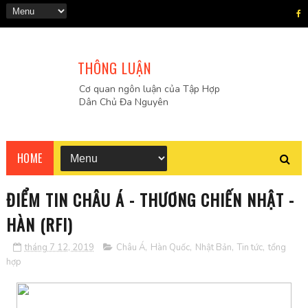
THÔNG LUẬN
Cơ quan ngôn luận của Tập Hợp
Dân Chủ Đa Nguyên
HOME
ĐIỂM TIN CHÂU Á - THƯƠNG CHIẾN NHẬT -
HÀN (RFI)
tháng 7 12, 2019
Châu Á
,
Hàn Quốc
,
Nhật Bản
,
Tin tức
,
tổng
hợp