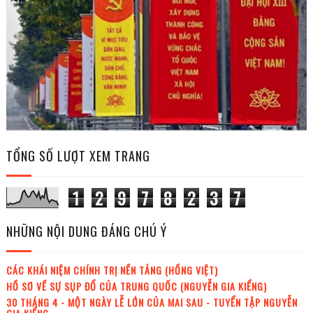
TỔNG SỐ LƯỢT XEM TRANG
1
2
9
7
8
2
3
7
NHỮNG NỘI DUNG ĐÁNG CHÚ Ý
CÁC KHÁI NIỆM CHÍNH TRỊ NỀN TẢNG (HỒNG VIỆT)
HỒ SƠ VỀ SỰ SỤP ĐỔ CỦA TRUNG QUỐC (NGUYỄN GIA KIỂNG)
30 THÁNG 4 - MỘT NGÀY LỄ LỚN CỦA MAI SAU - TUYỂN TẬP NGUYỄN