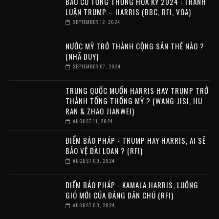
BẦU CỬ TỔNG THỐNG HOA KỲ 2024 : TRANH
LUẬN TRUMP – HARRIS (BBC, RFI, VOA)
SEPTEMBER 12, 2024
NƯỚC MỸ TRỞ THÀNH CỘNG SẢN THẾ NÀO ?
(NHÃ DUY)
SEPTEMBER 07, 2024
TRUNG QUỐC MUỐN HARRIS HAY TRUMP TRỞ
THÀNH TỔNG THỐNG MỸ ? (WANG JISI, HU
RAN & ZHAO JIANWEI)
AUGUST 11, 2024
ĐIỂM BÁO PHÁP - TRUMP HAY HARRIS, AI SẼ
BẢO VỆ ĐÀI LOAN ? (RFI)
AUGUST 09, 2024
ĐIỂM BÁO PHÁP - KAMALA HARRIS, LUỒNG
GIÓ MỚI CỦA ĐẢNG DÂN CHỦ (RFI)
AUGUST 08, 2024