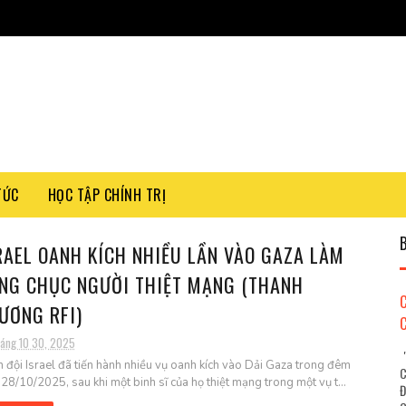
TỨC
HỌC TẬP CHÍNH TRỊ
RAEL OANH KÍCH NHIỀU LẦN VÀO GAZA LÀM
NG CHỤC NGƯỜI THIỆT MẠNG (THANH
ƯƠNG RFI)
háng 10 30, 2025
"
 đội Israel đã tiến hành nhiều vụ oanh kích vào Dải Gaza trong đêm
C
 28/10/2025, sau khi một binh sĩ của họ thiệt mạng trong một vụ t...
Đ