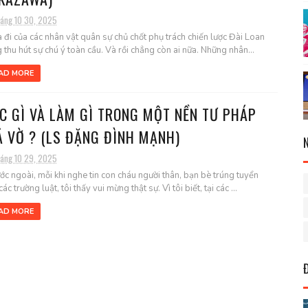
háng 10 30, 2025
a đi của các nhân vật quân sự chủ chốt phụ trách chiến lược Đài Loan
 thu hút sự chú ý toàn cầu. Và rồi chẳng còn ai nữa. Những nhân...
AD MORE
C GÌ VÀ LÀM GÌ TRONG MỘT NỀN TƯ PHÁP
Ả VỜ ? (LS ĐẶNG ĐÌNH MẠNH)
háng 10 29, 2025
ớc ngoài, mỗi khi nghe tin con cháu người thân, bạn bè trúng tuyển
ác trường luật, tôi thấy vui mừng thật sự. Vì tôi biết, tại các ...
AD MORE