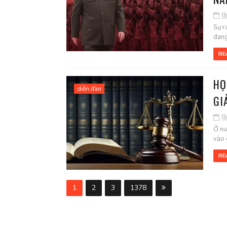
t
Sự r
đang
RE
HỌ
diễn đàn
GI
t
Ở nư
vào c
RE
1
2
3
1378