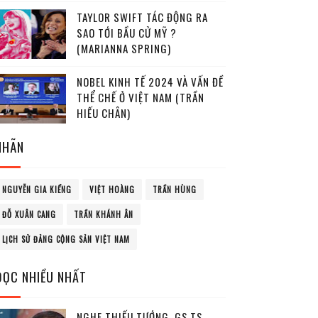
TAYLOR SWIFT TÁC ĐỘNG RA
SAO TỚI BẦU CỬ MỸ ?
(MARIANNA SPRING)
NOBEL KINH TẾ 2024 VÀ VẤN ĐỀ
THỂ CHẾ Ở VIỆT NAM (TRẦN
HIẾU CHÂN)
NHÃN
NGUYỄN GIA KIỂNG
VIỆT HOÀNG
TRẦN HÙNG
ĐỖ XUÂN CANG
TRẦN KHÁNH ÂN
LỊCH SỬ ĐẢNG CỘNG SẢN VIỆT NAM
ĐỌC NHIỀU NHẤT
NGHE THIẾU TƯỚNG, GS.TS