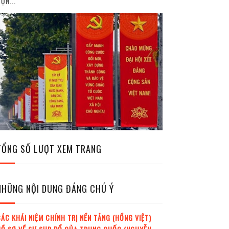
ỘN...
TỔNG SỐ LƯỢT XEM TRANG
NHỮNG NỘI DUNG ĐÁNG CHÚ Ý
ÁC KHÁI NIỆM CHÍNH TRỊ NỀN TẢNG (HỒNG VIỆT)