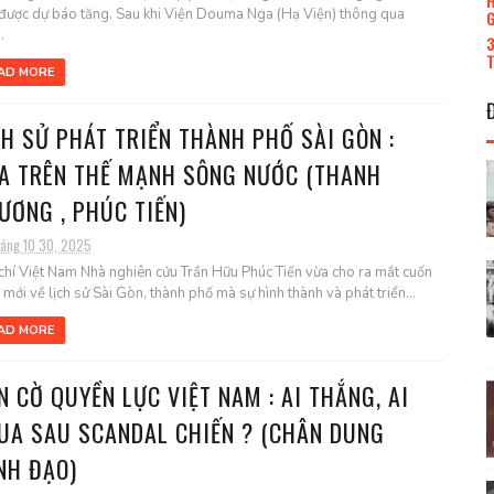
H
được dự báo tăng. Sau khi Viện Douma Nga (Hạ Viện) thông qua
G
.
3
T
AD MORE
CH SỬ PHÁT TRIỂN THÀNH PHỐ SÀI GÒN :
A TRÊN THẾ MẠNH SÔNG NƯỚC (THANH
ƯƠNG , PHÚC TIẾN)
háng 10 30, 2025
chí Việt Nam Nhà nghiên cứu Trần Hữu Phúc Tiến vừa cho ra mắt cuốn
 mới về lịch sử Sài Gòn, thành phố mà sự hình thành và phát triển...
AD MORE
N CỜ QUYỀN LỰC VIỆT NAM : AI THẮNG, AI
UA SAU SCANDAL CHIẾN ? (CHÂN DUNG
NH ĐẠO)