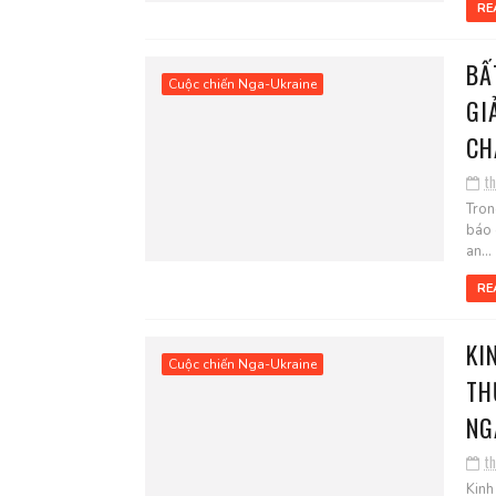
RE
BẤ
Cuộc chiến Nga-Ukraine
GI
CH
t
Tron
báo 
an...
RE
KI
Cuộc chiến Nga-Ukraine
TH
NG
t
Kinh