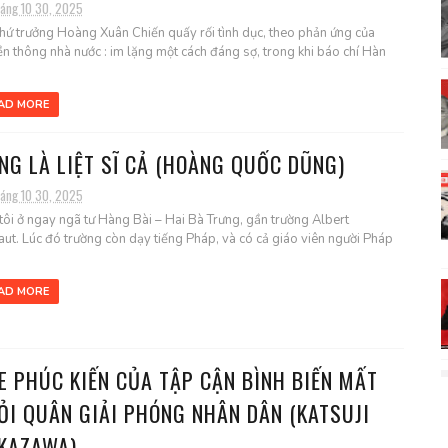
háng 10 30, 2025
hứ trưởng Hoàng Xuân Chiến quấy rối tình dục, theo phản ứng của
ền thông nhà nước : im lặng một cách đáng sợ, trong khi báo chí Hàn
AD MORE
NG LÀ LIỆT SĨ CẢ (HOÀNG QUỐC DŨNG)
háng 10 30, 2025
tôi ở ngay ngã tư Hàng Bài – Hai Bà Trưng, gần trường Albert
aut. Lúc đó trường còn dạy tiếng Pháp, và có cả giáo viên người Pháp
AD MORE
E PHÚC KIẾN CỦA TẬP CẬN BÌNH BIẾN MẤT
ỎI QUÂN GIẢI PHÓNG NHÂN DÂN (KATSUJI
KAZAWA)