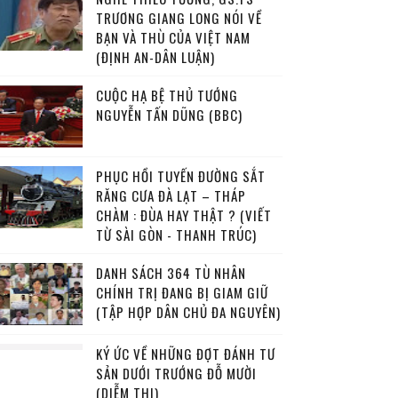
TRƯƠNG GIANG LONG NÓI VỀ
BẠN VÀ THÙ CỦA VIỆT NAM
(ĐỊNH AN-DÂN LUẬN)
CUỘC HẠ BỆ THỦ TƯỚNG
NGUYỄN TẤN DŨNG (BBC)
PHỤC HỒI TUYẾN ĐƯỜNG SẮT
RĂNG CƯA ĐÀ LẠT – THÁP
CHÀM : ĐÙA HAY THẬT ? (VIẾT
TỪ SÀI GÒN - THANH TRÚC)
DANH SÁCH 364 TÙ NHÂN
CHÍNH TRỊ ĐANG BỊ GIAM GIỮ
(TẬP HỢP DÂN CHỦ ĐA NGUYÊN)
KÝ ỨC VỀ NHỮNG ĐỢT ĐÁNH TƯ
SẢN DƯỚI TRƯỚNG ĐỖ MƯỜI
(DIỄM THI)