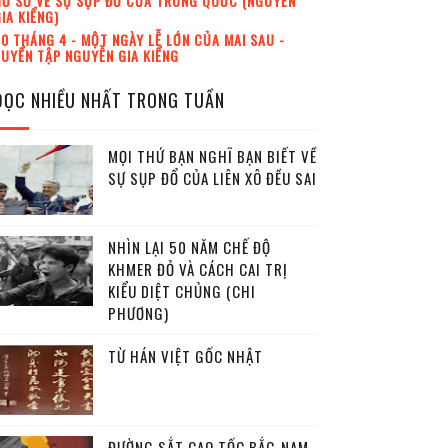
Ồ SƠ VỀ SỰ SỤP ĐỔ CỦA TRUNG QUỐC (NGUYỄN
IA KIỂNG)
0 THÁNG 4 - MỘT NGÀY LỄ LỚN CỦA MAI SAU -
UYỂN TẬP NGUYỄN GIA KIỂNG
ĐỌC NHIỀU NHẤT TRONG TUẦN
MỌI THỨ BẠN NGHĨ BẠN BIẾT VỀ
SỰ SỤP ĐỔ CỦA LIÊN XÔ ĐỀU SAI
NHÌN LẠI 50 NĂM CHẾ ĐỘ
KHMER ĐỎ VÀ CÁCH CAI TRỊ
KIỂU DIỆT CHỦNG (CHI
PHƯƠNG)
TỪ HÁN VIỆT GỐC NHẬT
ĐƯỜNG SẮT CAO TỐC BẮC-NAM