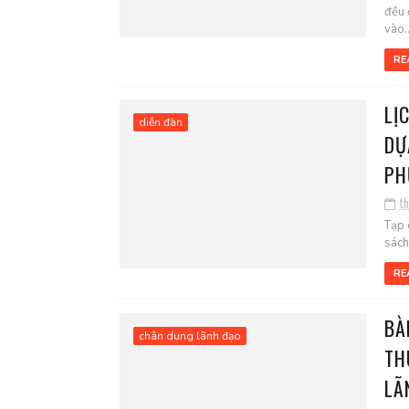
đều 
vào..
RE
LỊ
diễn đàn
DỰ
PH
t
Tạp 
sách
RE
BÀ
chân dung lãnh đạo
TH
LÃ