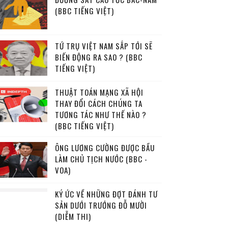
(BBC TIẾNG VIỆT)
TỨ TRỤ VIỆT NAM SẮP TỚI SẼ
BIẾN ĐỘNG RA SAO ? (BBC
TIẾNG VIỆT)
THUẬT TOÁN MẠNG XÃ HỘI
THAY ĐỔI CÁCH CHÚNG TA
TƯƠNG TÁC NHƯ THẾ NÀO ?
(BBC TIẾNG VIỆT)
ÔNG LƯƠNG CƯỜNG ĐƯỢC BẦU
LÀM CHỦ TỊCH NƯỚC (BBC -
VOA)
KÝ ỨC VỀ NHỮNG ĐỢT ĐÁNH TƯ
SẢN DƯỚI TRƯỚNG ĐỖ MƯỜI
(DIỄM THI)