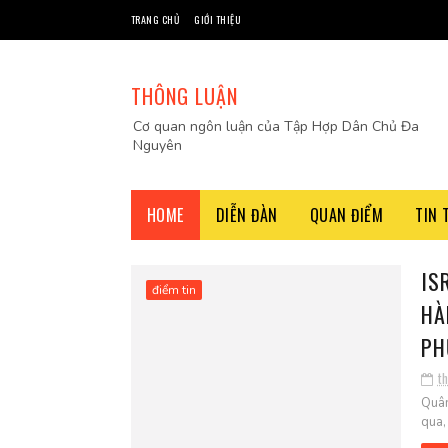
TRANG CHỦ
GIỚI THIỆU
THÔNG LUẬN
Cơ quan ngôn luận của Tập Hợp Dân Chủ Đa
Nguyên
HOME
DIỄN ĐÀN
QUAN ĐIỂM
TIN 
IS
điểm tin
HÀ
PH
t
Quân
qua,