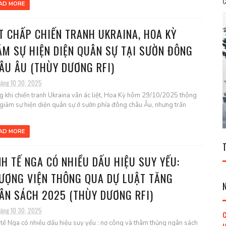
C
AD MORE
T CHẤP CHIẾN TRANH UKRAINA, HOA KỲ
ẢM SỰ HIỆN DIỆN QUÂN SỰ TẠI SƯỜN ĐÔNG
ÂU ÂU (THÙY DƯƠNG RFI)
háng 10 30, 2025
g khi chiến tranh Ukraina vẫn ác liệt, Hoa Kỳ hôm 29/10/2025 thông
giảm sự hiện diện quân sự ở sườn phía đông châu Âu, nhưng trấn
AD MORE
NH TẾ NGA CÓ NHIỀU DẤU HIỆU SUY YẾU:
ƯỢNG VIỆN THÔNG QUA DỰ LUẬT TĂNG
ÂN SÁCH 2025 (THÙY DƯƠNG RFI)
háng 10 30, 2025
C
 tế Nga có nhiều dấu hiệu suy yếu : nợ công và thâm thủng ngân sách