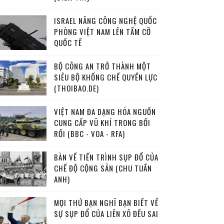
ISRAEL NÂNG CÔNG NGHỆ QUỐC
PHÒNG VIỆT NAM LÊN TẦM CỠ
QUỐC TẾ
BỘ CÔNG AN TRỞ THÀNH MỘT
SIÊU BỘ KHỐNG CHẾ QUYỀN LỰC
(THOIBAO.DE)
VIỆT NAM ĐA DẠNG HÓA NGUỒN
CUNG CẤP VŨ KHÍ TRONG BỐI
RỐI (BBC - VOA - RFA)
BÀN VỀ TIẾN TRÌNH SỤP ĐỔ CỦA
CHẾ ĐỘ CỘNG SẢN (CHU TUẤN
ANH)
MỌI THỨ BẠN NGHĨ BẠN BIẾT VỀ
SỰ SỤP ĐỔ CỦA LIÊN XÔ ĐỀU SAI