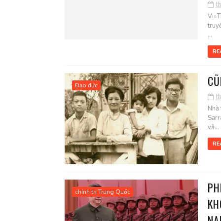
t
Vụ T
truy
...
RE
CŨ
Đạo đức
t
Nhà 
Sarr
vẫ...
RE
PH
chính trị Trung Quốc
KH
NA