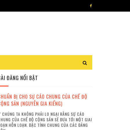
BÀI ĐĂNG NỔI BẬT
CHUẨN BỊ CHO SỰ CÁO CHUNG CỦA CHẾ ĐỘ
CỘNG SẢN (NGUYỄN GIA KIỂNG)
 CHÚNG TA KHÔNG PHẢI LO NGẠI RẰNG SỰ CÁO
HUNG CỦA CHẾ ĐỘ CỘNG SẢN SẼ ĐƯA TỚI MỘT GIAI
OẠN HỖN LOẠN. ĐẶC TÍNH CHUNG CỦA CÁC ĐẢNG