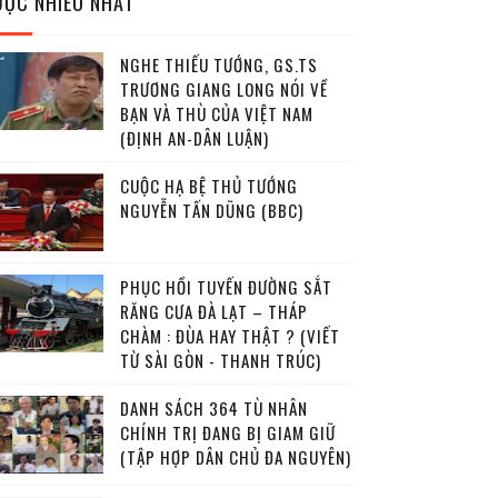
ĐỌC NHIỀU NHẤT
NGHE THIẾU TƯỚNG, GS.TS
TRƯƠNG GIANG LONG NÓI VỀ
BẠN VÀ THÙ CỦA VIỆT NAM
(ĐỊNH AN-DÂN LUẬN)
CUỘC HẠ BỆ THỦ TƯỚNG
NGUYỄN TẤN DŨNG (BBC)
PHỤC HỒI TUYẾN ĐƯỜNG SẮT
RĂNG CƯA ĐÀ LẠT – THÁP
CHÀM : ĐÙA HAY THẬT ? (VIẾT
TỪ SÀI GÒN - THANH TRÚC)
DANH SÁCH 364 TÙ NHÂN
CHÍNH TRỊ ĐANG BỊ GIAM GIỮ
(TẬP HỢP DÂN CHỦ ĐA NGUYÊN)