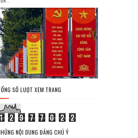
ỘN...
TỔNG SỐ LƯỢT XEM TRANG
1
2
9
7
7
0
2
2
NHỮNG NỘI DUNG ĐÁNG CHÚ Ý