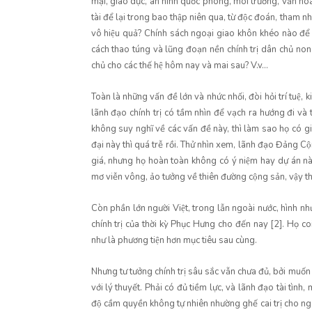
mại, giáo dục, an ninh quốc phòng, môi trường, văn hóa 
tài để lại trong bao thập niên qua, từ độc đoán, tham nhũn
vô hiệu quả? Chính sách ngoại giao khôn khéo nào để đ
cách thao túng và lũng đoạn nền chính trị dân chủ non
chủ cho các thế hệ hôm nay và mai sau? V.v...
Toàn là những vấn đề lớn và nhức nhối, đòi hỏi trí t
lãnh đạo chính trị có tầm nhìn để vạch ra hướng đi và
không suy nghĩ về các vấn đề này, thì làm sao họ có
đại này thì quá trễ rồi. Thử nhìn xem, lãnh đạo Đảng Cộn
giá, nhưng họ hoàn toàn không có ý niệm hay dự án n
mơ viễn vông, ảo tưởng về thiên đường cộng sản, vậy th
Còn phần lớn người Việt, trong lẫn ngoài nước, hình nh
chính trị của thời kỳ Phục Hưng cho đến nay [2]. Họ coi 
như là phương tiện hơn mục tiêu sau cùng.
Nhưng tư tưởng chính trị sâu sắc vẫn chưa đủ, bởi muốn tha
với lý thuyết. Phải có đủ tiềm lực, và lãnh đạo tài tình, 
độ cầm quyền không tự nhiên nhường ghế cai trị cho người 