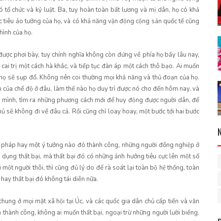
ó tổ chức và kỷ luật. Ba, tuy hoàn toàn bất lương và mị dân, họ có khả
êu ảo tưởng của họ, và có khả năng vận động cộng sản quốc tế cũng
ình của họ.
được phơi bày, tuy chính nghĩa không còn đứng về phía họ bấy lâu nay,
 cai trị một cách hà khắc, và tiếp tục đàn áp một cách thô bạo. Ai muốn
mà họ sẽ sụp đổ. Không nên coi thường mọi khả năng và thủ đoạn của họ.
của chế độ ở đâu, làm thế nào họ duy trì được nó cho đến hôm nay, và
̉a mình, tìm ra những phương cách mới để huy động được người dân, để
chủ sẽ không đi về đâu cả. Rồi cũng chỉ loay hoay, một bước tới hai bước
g pháp hay một ý tưởng nào đó thành công, những người đồng nghiệp ở
́p dụng thất bại, mà thất bại đó có những ảnh hưởng tiêu cực lên một số
ột người thôi, thì cũng đủ lý do để rà soát lại toàn bộ hệ thống, toàn
y thất bại đó không tái diễn nữa.
ung ở mọi mặt xã hội tại Úc, và các quốc gia dân chủ cấp tiến và văn
hành công, không ai muốn thất bại, ngoại trừ những người lười biếng.