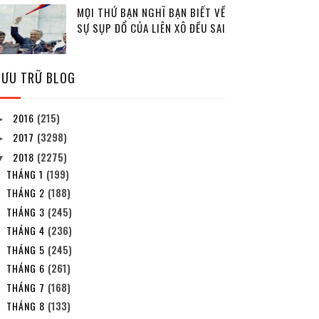
MỌI THỨ BẠN NGHĨ BẠN BIẾT VỀ
SỰ SỤP ĐỔ CỦA LIÊN XÔ ĐỀU SAI
LƯU TRỮ BLOG
2016
(215)
►
2017
(3298)
►
2018
(2275)
▼
THÁNG 1
(199)
THÁNG 2
(188)
THÁNG 3
(245)
THÁNG 4
(236)
THÁNG 5
(245)
THÁNG 6
(261)
THÁNG 7
(168)
THÁNG 8
(133)