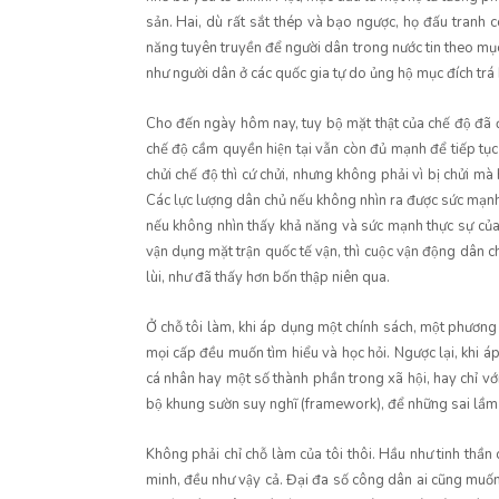
sản. Hai, dù rất sắt thép và bạo ngược, họ đấu tranh c
năng tuyên truyền để người dân trong nước tin theo mục ti
như người dân ở các quốc gia tự do ủng hộ mục đích trá h
Cho đến ngày hôm nay, tuy bộ mặt thật của chế độ đã 
chế độ cầm quyền hiện tại vẫn còn đủ mạnh để tiếp tục
chửi chế độ thì cứ chửi, nhưng không phải vì bị chửi 
Các lực lượng dân chủ nếu không nhìn ra được sức mạnh 
nếu không nhìn thấy khả năng và sức mạnh thực sự cu
vận dụng mặt trận quốc tế vận, thì cuộc vận động dân 
lùi, như đã thấy hơn bốn thập niên qua.
Ở chỗ tôi làm, khi áp dụng một chính sách, một phươn
mọi cấp đều muốn tìm hiểu và học hỏi. Ngược lại, khi a
cá nhân hay một số thành phần trong xã hội, hay chỉ với m
bộ khung sườn suy nghĩ (framework), để những sai lầm ha
Không phải chỉ chỗ làm của tôi thôi. Hầu như tinh thần ch
minh, đều như vậy cả. Đại đa số công dân ai cũng muốn t