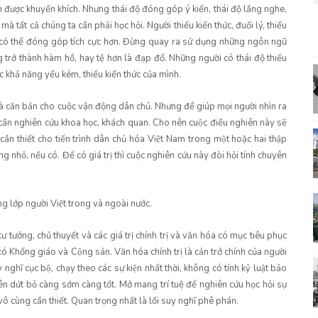
 được khuyến khích. Nhưng thái độ đóng góp ý kiến, thái độ lắng nghe,
 mà tất cả chúng ta cần phải học hỏi. Người thiếu kiến thức, đuối lý, thiếu
ể có thể đóng góp tích cực hơn. Đừng quay ra sử dụng những ngôn ngữ
 trở thành hàm hồ, hay tệ hơn là đạp đổ. Những người có thái độ thiếu
c khả năng yếu kém, thiếu kiến thức của mình.
t và căn bản cho cuộc vận động dân chủ. Nhưng để giúp mọi người nhìn ra
ần nghiên cứu khoa học, khách quan. Cho nên cuộc điều nghiên này sẽ
cần thiết cho tiến trình dân chủ hóa Việt Nam trong một hoặc hai thập
ng nhỏ, nếu có. Để có giá trị thì cuộc nghiên cứu này đòi hỏi tính chuyên
 lớp người Việt trong và ngoài nước.
tưởng, chủ thuyết và các giá trị chính trị và văn hóa có mục tiêu phục
 Khổng giáo và Cộng sản. Văn hóa chính trị là cản trở chính của người
ĩ cục bộ, chạy theo các sự kiện nhất thời, không có tính kỷ luật bảo
u nên dứt bỏ càng sớm càng tốt. Mở mang trí tuệ để nghiên cứu học hỏi sự
vô cùng cần thiết. Quan trọng nhất là lối suy nghĩ phê phán.