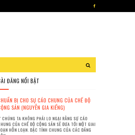
BÀI ĐĂNG NỔI BẬT
CHUẨN BỊ CHO SỰ CÁO CHUNG CỦA CHẾ ĐỘ
CỘNG SẢN (NGUYỄN GIA KIỂNG)
 CHÚNG TA KHÔNG PHẢI LO NGẠI RẰNG SỰ CÁO
HUNG CỦA CHẾ ĐỘ CỘNG SẢN SẼ ĐƯA TỚI MỘT GIAI
OẠN HỖN LOẠN. ĐẶC TÍNH CHUNG CỦA CÁC ĐẢNG