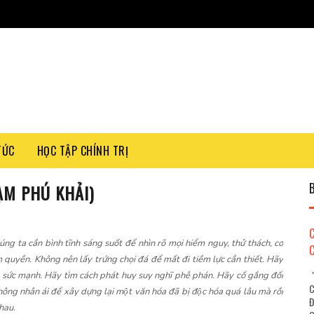
TỨC
HỌC TẬP CHÍNH TRỊ
ẠM PHÚ KHẢI)
g ta cần bình tĩnh sáng suốt để nhìn rõ mọi hiểm nguy, thử thách, cơ
m quyền. Không nên lấy trứng chọi đá để mất đi tiềm lực cần thiết. Hãy
"
 sức mạnh. Hãy tìm cách phát huy suy nghĩ phê phán. Hãy cố gắng đối
C
g nhân ái để xây dựng lại một văn hóa đã bị độc hóa quá lâu mà rồi
Đ
nhau.