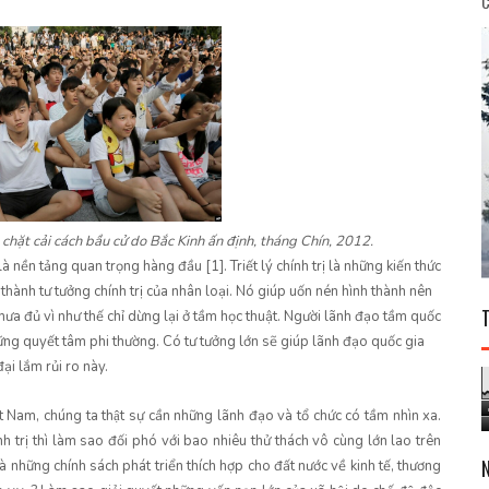
C
 chặt cải cách bầu cử do Bắc Kinh ấn định, tháng Chín, 2012.
trị là nền tảng quan trọng hàng đầu [1]. Triết lý chính trị là những kiến thức
thành tư tưởng chính trị của nhân loại. Nó giúp uốn nén hình thành nên
ưa đủ vì như thế chỉ dừng lại ở tầm học thuật. Người lãnh đạo tầm quốc
quyết tâm phi thường. Có tư tưởng lớn sẽ giúp lãnh đạo quốc gia
̣i lắm rủi ro này.
ệt Nam, chúng ta thật sự cần những lãnh đạo và tổ chức có tầm nhìn xa.
nh trị thì làm sao đối phó với bao nhiêu thử thách vô cùng lớn lao trên
là những chính sách phát triển thích hợp cho đất nước về kinh tế, thương