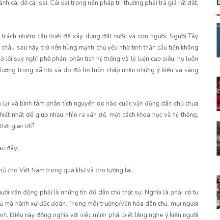
h cái dở cái sai. Cái sai trong nền pháp trị thường phải trả giá rất đắt,
và trách nhiệm cần thiết để xây dựng đất nước và con người. Người Tây
châu sau này, trở nên hùng mạnh chủ yếu nhờ tinh thần cầu tiến không
ờ lối suy nghĩ phê phán, phân tích hệ thống và lý luận cao siêu, họ luôn
 lương trong xã hội và do đó họ luôn chấp nhận những ý kiến và sáng
ìn lại và bình tâm phân tích nguyên do nào cuộc vận động dân chủ chưa
iết nhất để giúp nhau nhìn ra vấn đề, một cách khoa học và hệ thống,
ời gian tới?
au đây.
n chủ cho Việt Nam trong quá khứ và cho tương lai.
ời vận động phải là những tín đồ dân chủ thật sự. Nghĩa là phải có tư
ủ mà hành xử độc đoán. Trong môi trường/văn hóa dân chủ, mọi người
h. Điều này đồng nghĩa với việc mình phải biết lắng nghe ý kiến người