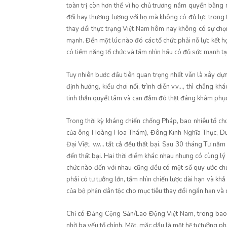
toàn trị còn hơn thế vì họ chủ trương nắm quyền bằng 
đổi hay thương lượng với họ mà không có đủ lực tro
thay đổi thực trạng Việt Nam hôm nay không có sự chọn l
mạnh. Đến một lúc nào đó các tổ chức phải nỗ lực kết 
có tiềm năng tổ chức và tầm nhìn hầu có đủ sức mạnh ta
Tuy nhiên bước đầu tiên quan trọng nhất vẫn là xây dựng 
định hướng, kiểu chơi nổi, trình diễn v.v..., thì chẳng k
tinh thần quyết tâm và can đảm đó thật đáng khâm phục
Trong thời kỳ kháng chiến chống Pháp, bao nhiêu tổ ch
của ông Hoàng Hoa Thám), Đông Kinh Nghĩa Thục, Duy
Đại Việt, v.v... tất cả đều thất bại. Sau 30 tháng Tư n
đến thất bại. Hai thời điểm khác nhau nhưng có cùng lý
chức nào đến với nhau cũng đều có một số quy ước ch
phải có tư tưởng lớn, tầm nhìn chiến lược dài hạn và k
của bộ phận dân tộc cho mục tiêu thay đổi ngắn hạn và d
Chỉ có Đảng Cộng Sản/Lao Động Việt Nam, trong bao n
nhờ ba yếu tố chính. Một, mặc dầu là một hệ tư tưởng pha