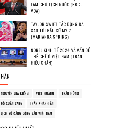
LÀM CHỦ TỊCH NƯỚC (BBC -
VOA)
TAYLOR SWIFT TÁC ĐỘNG RA
SAO TỚI BẦU CỬ MỸ ?
(MARIANNA SPRING)
NOBEL KINH TẾ 2024 VÀ VẤN ĐỀ
THỂ CHẾ Ở VIỆT NAM (TRẦN
HIẾU CHÂN)
NHÃN
NGUYỄN GIA KIỂNG
VIỆT HOÀNG
TRẦN HÙNG
ĐỖ XUÂN CANG
TRẦN KHÁNH ÂN
LỊCH SỬ ĐẢNG CỘNG SẢN VIỆT NAM