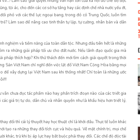
v.v...? Làm sao giải quyết những vấn nạn lớn của xã hội do chế độ độc
g, tội ác, cho đến các cơ sở hạ tầng hay các định chế nhà nước yếu ớt,
C
ối phó với các thế lực ngoại bang, trong đó có Trung Quốc, luôn tìm
H
 trẻ? Làm sao để nâng cao tinh thần tự lập, tự cường, nhân bản và dân
G
3
T
uệ, kinh nghiệm và tiềm năng của toàn dân tộc. Nhưng đầu tiên hết là những
 tìm ra những giải pháp tối ưu cho đất nước. Nếu lãnh đạo quốc gia mà
 giải pháp thích hợp? Khi thử thách đến mới tìm cách giải quyết trong thời
g Sản Việt Nam chỉ nghĩ đến việc lật đổ Việt Nam Cộng Hòa bằng mọi
ào để xây dựng lại Việt Nam sau khi thống nhất! Chỉ toàn là những ước
ôi!!!
ư vẫn chưa đọc tác phẩm nào hay phần trích đoạn nào của các triết gia
các giá trị tự do, dân chủ và nhân quyền như là khẩu hiệu hơn triết lý,
y đổi thì cái lý thuyết hay học thuật chỉ là khởi đầu. Thực tế luôn khác
mới tạo ra những thay đổi tích cực và hiệu quả. Về mặt chính trị, mọi chế
khác, trừ khi bị áp lực hay bắt buộc phải thay đổi. Các chế độ độc tài