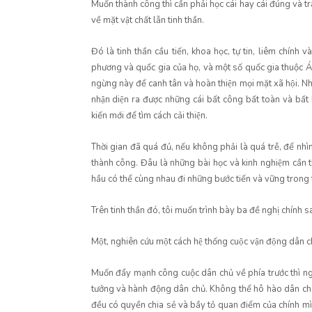
Muốn thành công thì cần phải học cái hay cái đúng và trán
về mặt vật chất lẫn tinh thần.
Đó là tinh thần cầu tiến, khoa học, tự tin, liêm chính 
phương và quốc gia của họ, và một số quốc gia thuộc Á 
ngừng này để canh tân và hoàn thiện mọi mặt xã hội. Nh
nhận diện ra được những cái bất công bất toàn và bất
kiến mới để tìm cách cải thiện.
Thời gian đã quá đủ, nếu không phải là quá trễ, để nh
thành công. Đâu là những bài học và kinh nghiệm cần th
hầu có thể cùng nhau đi những bước tiến và vững trong th
Trên tinh thần đó, tôi muốn trình bày ba đề nghị chính s
Một, nghiên cứu một cách hệ thống cuộc vận động dâ
Muốn đẩy mạnh công cuộc dân chủ về phía trước thì ngư
tưởng và hành động dân chủ. Không thể hô hào dân ch
đều có quyền chia sẻ và bầy tỏ quan điểm của chính mìn