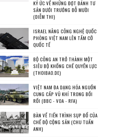
KÝ ỨC VỀ NHỮNG ĐỢT ĐÁNH TƯ
SẢN DƯỚI TRƯỚNG ĐỖ MƯỜI
(DIỄM THI)
ISRAEL NÂNG CÔNG NGHỆ QUỐC
PHÒNG VIỆT NAM LÊN TẦM CỠ
QUỐC TẾ
BỘ CÔNG AN TRỞ THÀNH MỘT
SIÊU BỘ KHỐNG CHẾ QUYỀN LỰC
(THOIBAO.DE)
VIỆT NAM ĐA DẠNG HÓA NGUỒN
CUNG CẤP VŨ KHÍ TRONG BỐI
RỐI (BBC - VOA - RFA)
BÀN VỀ TIẾN TRÌNH SỤP ĐỔ CỦA
CHẾ ĐỘ CỘNG SẢN (CHU TUẤN
ANH)