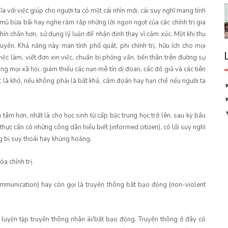
 với việc giúp cho người ta có một cái nhìn mới, cái suy nghĩ mang tính
p mũ bừa bãi hay nghe răm rắp những lời ngon ngọt của các chính trị gia
hín chắn hơn, sử dụng lý luận để nhận định thay vì cảm xúc. Một khi thu
uyền. Khả năng này man tính phổ quát, phi chính trị, hữu ích cho mọi
việc làm, viết đơn xin việc, chuẩn bị phỏng vấn, tiến thân trên đường sự
 mọi xã hội, giảm thiểu các nạn mê tín dị đoan, các đồ giả và các tiên
t là khó, nếu không phải là bất khả, cấm đoán hay hạn chế nếu người ta
 tâm hơn, nhất là cho học sinh từ cấp bậc trung học trở lên, sau kỳ bầu
hực cần có những công dân hiểu biết (informed citizen), có lối suy nghĩ
g bị suy thoái hay khủng hoảng.
a chính trị.
munication) hay còn gọi là truyền thông bất bạo động (non-violent
uyện tập truyền thông nhân ái/bất bạo động. Truyền thông ở đây có