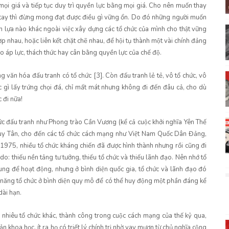
mọi giá và tiếp tục duy trì quyền lực bằng mọi giá. Cho nên muốn thay
ng tay thì đừng mong đạt được điều gì vững ổn. Do đó những người muốn
ựa nào khác ngoài việc xây dựng các tổ chức của mình cho thật vững
hợp nhau, hoặc liên kết chặt chẽ nhau, để hội tụ thành một vài chính đảng
̣o áp lực, thách thức hay cân bằng quyền lực của chế độ.
văn hóa đấu tranh có tổ chức [3]. Còn đấu tranh lẻ tẻ, vô tổ chức, vô
hác gì lấy trứng chọi đá, chỉ mất mát nhưng không đi đến đâu cả, cho dù
 đi nữa!
ức đấu tranh như Phong trào Cần Vương (kể cả cuộc khởi nghĩa Yên Thế
 Tân, cho đến các tổ chức cách mạng như Việt Nam Quốc Dân Đảng,
ăm 1975, nhiều tổ chức kháng chiến đã được hình thành nhưng rồi cũng đi
 do: thiếu nền tảng tư tưởng, thiếu tổ chức và thiếu lãnh đạo. Nên nhớ tổ
ung để hoạt động, nhưng ở bình diện quốc gia, tổ chức và lãnh đạo đó
hả năng tổ chức ở bình diện quy mô để có thể huy động một phần đáng kể
ài hạn.
hiêu tổ chức khác, thành công trong cuộc cách mạng của thế kỷ qua,
̉n khoa học, ít ra họ có triết lý chính trị nhờ vay mượn từ chủ nghĩa cộng