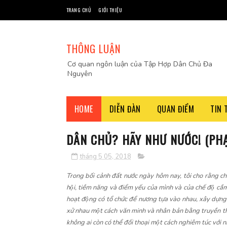
TRANG CHỦ
GIỚI THIỆU
THÔNG LUẬN
Cơ quan ngôn luận của Tập Hợp Dân Chủ Đa
Nguyên
HOME
DIỄN ĐÀN
QUAN ĐIỂM
TIN 
DÂN CHỦ? HÃY NHƯ NƯỚC! (PH
tháng 5 05, 2018
T
rong bối cảnh đất nước ngày hôm nay, tôi cho rằng chún
hội, tiềm năng và điểm yếu của mình và của chế độ cầ
hoạt động có tổ chức để nương tựa vào nhau, xây dựng
xử nhau một cách văn minh và nhân bản bằng truyền thôn
không ai còn có thể đối thoại một cách nghiêm túc với 