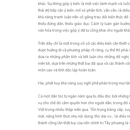
khác. Sự đóng góp ý kiến là một việc lành mạnh và luôn
thái độ tiếp cận ý kiến, mổ sẻ phân tích, vân vân, là điều
khả năng tranh luận nên cố gắng trau dồi kiến thức đ
thiếu đứng đắn, thiếu giáo dục. Cách lý luận gàn bướng
văn hóa trong việc góp ý đã tự công khai cho người khá
Trên đây chỉ là một trong vô số các điều kiện cần thiế
được hướng đi và phương pháp rõ ràng, cụ thể thì phải c
đưa ra những phân tích và kết luận cho những đề nghị 
niên tới, dựa trên những thất bại đã qua và các thành cô
môn cao và tính độc lập hoàn toàn.
Hai, phát huy khả năng suy nghĩ phê phán trong mọi tầng
Cả một dân tộc từ ngàn năm qua bị đầu độc bởi những tư 
vụ cho chế độ cầm quyền hơn cho người dân, trong đó có
Việt trong nhiều thập niên qua. Tôn trọng bằng cấp, suy ngh
mật, nặng hình thức nhẹ nội dung, thù dai v.v... là điề
thành công lẫn thất bại của nền chính trị Tây phương là 