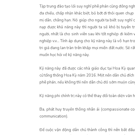
Tập trung đào tạo lối suy nghĩ phê phán cũng đồng nghĩa
đa chiều, chấp nhận khác biệt, bỏ bớt đi thói quen chụ
mị dân, chẳng hạn. Nó giúp cho người ta biết suy nghĩ c
nạp được khả năng này thì người ta sẽ khó bị tuyên tr
người, nhất là cho sinh viên sau khi tốt nghiệp đi kiếm 
nghiệp v.v... Tính áp dụng cho kỹ năng này là vô hạn trong
tri giả đang lan tràn trên khắp mọi miền đất nước. Sẽ rấ
muốn học hỏi về kỹ năng này.
Kỹ năng này đã được các nhà giáo dục tại Hoa Kỳ quan
cử tổng thống Hoa Kỳ năm 2016. Một nền dân chủ đích t
phê phán, nếu không thì nền dân chủ đó sớm muộn cũn
Kỹ năng phi chính trị này có thể thay đổi toàn diện văn hó
Ba, phát huy truyền thông nhân ái (compassionate com
communication).
Để cuộc vận động dân chủ thành công thì nên bắt đầu l