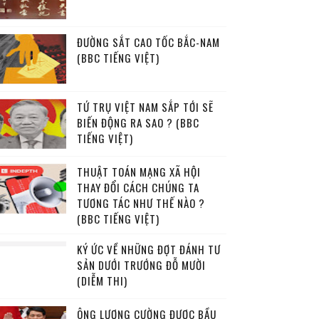
ĐƯỜNG SẮT CAO TỐC BẮC-NAM
(BBC TIẾNG VIỆT)
TỨ TRỤ VIỆT NAM SẮP TỚI SẼ
BIẾN ĐỘNG RA SAO ? (BBC
TIẾNG VIỆT)
THUẬT TOÁN MẠNG XÃ HỘI
THAY ĐỔI CÁCH CHÚNG TA
TƯƠNG TÁC NHƯ THẾ NÀO ?
(BBC TIẾNG VIỆT)
KÝ ỨC VỀ NHỮNG ĐỢT ĐÁNH TƯ
SẢN DƯỚI TRƯỚNG ĐỖ MƯỜI
(DIỄM THI)
ÔNG LƯƠNG CƯỜNG ĐƯỢC BẦU