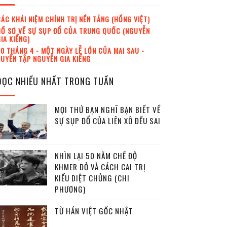
ÁC KHÁI NIỆM CHÍNH TRỊ NỀN TẢNG (HỒNG VIỆT)
Ồ SƠ VỀ SỰ SỤP ĐỔ CỦA TRUNG QUỐC (NGUYỄN
IA KIỂNG)
0 THÁNG 4 - MỘT NGÀY LỄ LỚN CỦA MAI SAU -
UYỂN TẬP NGUYỄN GIA KIỂNG
ĐỌC NHIỀU NHẤT TRONG TUẦN
MỌI THỨ BẠN NGHĨ BẠN BIẾT VỀ
SỰ SỤP ĐỔ CỦA LIÊN XÔ ĐỀU SAI
NHÌN LẠI 50 NĂM CHẾ ĐỘ
KHMER ĐỎ VÀ CÁCH CAI TRỊ
KIỂU DIỆT CHỦNG (CHI
PHƯƠNG)
TỪ HÁN VIỆT GỐC NHẬT