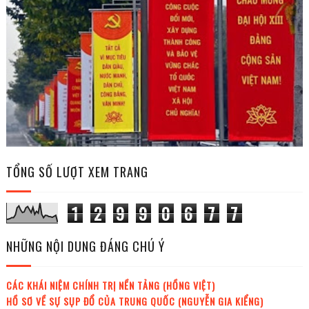
TỔNG SỐ LƯỢT XEM TRANG
1
2
9
9
0
6
7
7
NHỮNG NỘI DUNG ĐÁNG CHÚ Ý
CÁC KHÁI NIỆM CHÍNH TRỊ NỀN TẢNG (HỒNG VIỆT)
HỒ SƠ VỀ SỰ SỤP ĐỔ CỦA TRUNG QUỐC (NGUYỄN GIA KIỂNG)