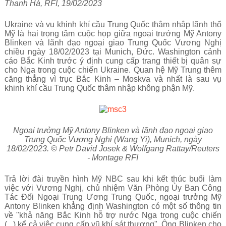
Thanh Hà, RFI, 19/02/2023
Ukraine và vụ khinh khí cầu Trung Quốc thâm nhập lãnh thổ
Mỹ là hai trọng tâm cuộc họp giữa ngoại trưởng Mỹ Antony
Blinken và lãnh đạo ngoại giao Trung Quốc Vương Nghị
chiều ngày 18/02/2023 tại Munich, Đức. Washington cảnh
cáo Bắc Kinh trước ý định cung cấp trang thiết bị quân sự
cho Nga trong cuộc chiến Ukraine. Quan hệ Mỹ Trung thêm
căng thẳng vì trục Bắc Kinh – Moskva và nhất là sau vụ
khinh khí cầu Trung Quốc thâm nhập không phận Mỹ.
Ngoại trưởng Mỹ Antony Blinken và lãnh đạo ngoại giao
Trung Quốc Vương Nghị (Wang Yi), Munich, ngày
18/02/2023.
© Petr David Josek & Wolfgang Rattay/Reuters
- Montage RFI
Trả lời đài truyền hình Mỹ NBC sau khi kết thúc buổi làm
việc với Vương Nghị, chủ nhiệm Văn Phòng Ủy Ban Công
Tác Đối Ngoại Trung Ương Trung Quốc, ngoại trưởng Mỹ
Antony Blinken khẳng định Washington có một số thông tin
về "khả năng Bắc Kinh hỗ trợ nước Nga trong cuộc chiến
(...) kể cả việc cung cấp vũ khí sát thương".
Ông Blinken cho