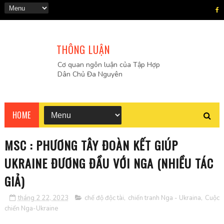
THÔNG LUẬN
Cơ quan ngôn luận của Tập Hợp
Dân Chủ Đa Nguyên
HOME
MSC : PHƯƠNG TÂY ĐOÀN KẾT GIÚP
UKRAINE ĐƯƠNG ĐẦU VỚI NGA (NHIỀU TÁC
GIẢ)
tháng 2 22, 2023
chế độ độc tài
,
chiến tranh Nga - Ukraina
,
Cuộc
chiến Nga-Ukraine