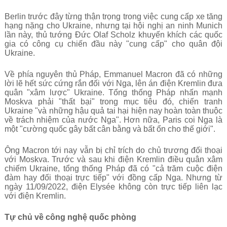
Berlin trước đây từng thận trọng trong việc cung cấp xe tăng
hạng nặng cho Ukraine, nhưng tại hội nghị an ninh Munich
lần này, thủ tướng Đức Olaf Scholz khuyến khích các quốc
gia có công cụ chiến đầu này "cung cấp" cho quân đội
Ukraine.
Về phía nguyên thủ Pháp, Emmanuel Macron đã có những
lời lẽ hết sức cứng rắn đối với Nga, lên án điện Kremlin đưa
quân "xâm lược" Ukraine. Tổng thống Pháp nhấn mạnh
Moskva phải "thất bại" trong mục tiêu đó, chiến tranh
Ukraine "và những hậu quả tai hại hiện nay hoàn toàn thuộc
về trách nhiệm của nước Nga". Hơn nữa, Paris coi Nga là
một "cường quốc gây bất cân bằng và bất ổn cho thế giới".
Ông Macron tới nay vẫn bị chỉ trích do chủ trương đối thoại
với Moskva. Trước và sau khi điện Kremlin điều quân xâm
chiếm Ukraine, tổng thống Pháp đã có "cả trăm cuộc điện
đàm hay đối thoại trực tiếp" với đồng cấp Nga.
Nhưng từ
ngày 11/09/2022, điện Elysée không còn trực tiếp liên lạc
với điện Kremlin.
Tự chủ về công nghệ quốc phòng