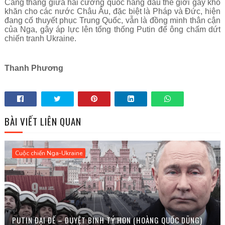
Căng thẳng giữa hai cường quốc hàng đầu thế giới gây khó
khăn cho các nước Châu Âu, đặc biệt là Pháp và Đức, hiện
đang cố thuyết phục Trung Quốc, vẫn là đồng minh thân cận
của Nga, gây áp lực lên tổng thống Putin để ông chấm dứt
chiến tranh Ukraine.
Thanh Phương
BÀI VIẾT LIÊN QUAN
Cuộc chiến Nga-Ukraine
PUTIN ĐẠI ĐẾ – DUYỆT BINH TÝ HON (HOÀNG QUỐC DŨNG)