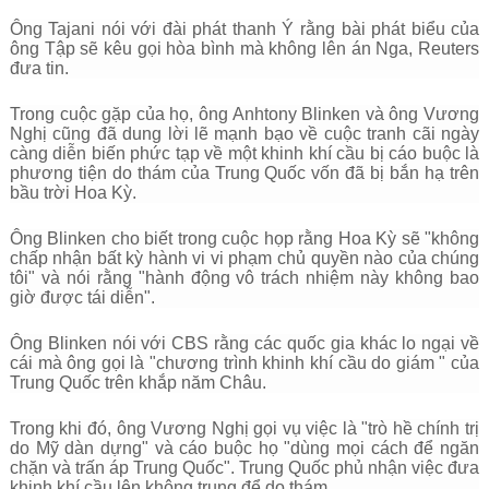
Ông Tajani nói với đài phát thanh Ý rằng bài phát biểu của
ông Tập sẽ kêu gọi hòa bình mà không lên án Nga, Reuters
đưa tin.
Trong cuộc gặp của họ, ông Anhtony Blinken và ông Vương
Nghị cũng đã dung lời lẽ mạnh bạo về cuộc tranh cãi ngày
càng diễn biến phức tạp về một khinh khí cầu bị cáo buộc là
phương tiện do thám của Trung Quốc vốn đã bị bắn hạ trên
bầu trời Hoa Kỳ.
Ông Blinken cho biết trong cuộc họp rằng Hoa Kỳ sẽ "không
chấp nhận bất kỳ hành vi vi phạm chủ quyền nào của chúng
tôi" và nói rằng "hành động vô trách nhiệm này không bao
giờ được tái diễn".
Ông Blinken nói với CBS rằng các quốc gia khác lo ngại về
cái mà ông gọi là "chương trình khinh khí cầu do giám " của
Trung Quốc trên khắp năm Châu.
Trong khi đó, ông Vương Nghị gọi vụ việc là "trò hề chính trị
do Mỹ dàn dựng" và cáo buộc họ "dùng mọi cách để ngăn
chặn và trấn áp Trung Quốc". Trung Quốc phủ nhận việc đưa
khinh khí cầu lên không trung để do thám.