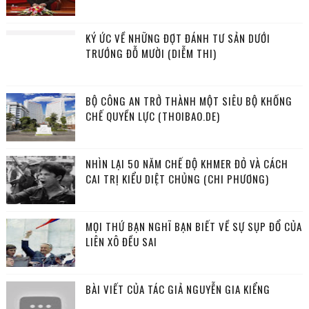
KÝ ỨC VỀ NHỮNG ĐỢT ĐÁNH TƯ SẢN DƯỚI
TRƯỚNG ĐỖ MƯỜI (DIỄM THI)
BỘ CÔNG AN TRỞ THÀNH MỘT SIÊU BỘ KHỐNG
CHẾ QUYỀN LỰC (THOIBAO.DE)
NHÌN LẠI 50 NĂM CHẾ ĐỘ KHMER ĐỎ VÀ CÁCH
CAI TRỊ KIỂU DIỆT CHỦNG (CHI PHƯƠNG)
MỌI THỨ BẠN NGHĨ BẠN BIẾT VỀ SỰ SỤP ĐỔ CỦA
LIÊN XÔ ĐỀU SAI
BÀI VIẾT CỦA TÁC GIẢ NGUYỄN GIA KIỂNG