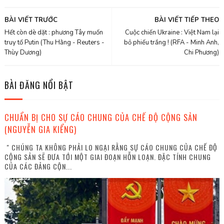
BÀI VIẾT TRƯỚC
BÀI VIẾT TIẾP THEO
Hết còn dè dặt : phương Tây muốn
Cuộc chiến Ukraine : Việt Nam lại
truy tố Putin (Thu Hằng - Reuters -
bỏ phiếu trắng ! (RFA - Minh Anh,
Thùy Dương)
Chi Phương)
BÀI ĐĂNG NỔI BẬT
CHUẨN BỊ CHO SỰ CÁO CHUNG CỦA CHẾ ĐỘ CỘNG SẢN
(NGUYỄN GIA KIỂNG)
" CHÚNG TA KHÔNG PHẢI LO NGẠI RẰNG SỰ CÁO CHUNG CỦA CHẾ ĐỘ
CỘNG SẢN SẼ ĐƯA TỚI MỘT GIAI ĐOẠN HỖN LOẠN. ĐẶC TÍNH CHUNG
CỦA CÁC ĐẢNG CỘN...