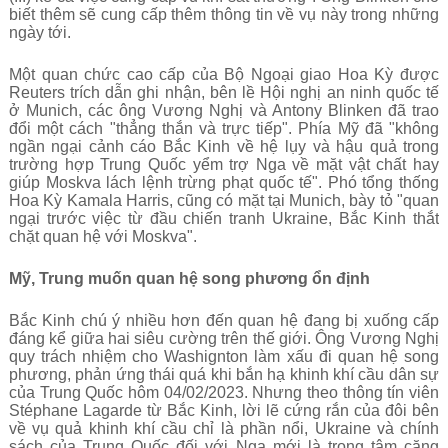
biết thêm sẽ cung cấp thêm thông tin về vụ này trong những
ngày tới.
Một quan chức cao cấp của Bộ Ngoại giao Hoa Kỳ được
Reuters trích dẫn ghi nhận, bên lề Hội nghị an ninh quốc tế
ở Munich, các ông Vương Nghị và Antony Blinken đã trao
đổi một cách "thẳng thắn và trực tiếp". Phía Mỹ đã "không
ngần ngại cảnh cáo Bắc Kinh về hệ lụy và hậu quả trong
trường hợp Trung Quốc yểm trợ Nga về mặt vật chất hay
giúp Moskva lách lệnh trừng phạt quốc tế". Phó tổng thống
Hoa Kỳ Kamala Harris, cũng có mặt tại Munich, bày tỏ "quan
ngại trước việc từ đầu chiến tranh Ukraine, Bắc Kinh thắt
chặt quan hệ với Moskva".
Mỹ, Trung muốn quan hệ song phương ổn định
Bắc Kinh chú ý nhiều hơn đến quan hệ đang bị xuống cấp
đáng kể giữa hai siêu cường trên thế giới. Ông Vương Nghị
quy trách nhiệm cho Washignton làm xấu đi quan hệ song
phương, phản ứng thái quá khi bắn hạ khinh khí cầu dân sự
của Trung Quốc hôm 04/02/2023. Nhưng theo thông tín viên
Stéphane Lagarde từ Bắc Kinh, lời lẽ cứng rắn của đôi bên
về vụ quả khinh khí cầu chỉ là phần nổi, Ukraine và chính
sách của Trung Quốc đối với Nga mới là trọng tâm căng