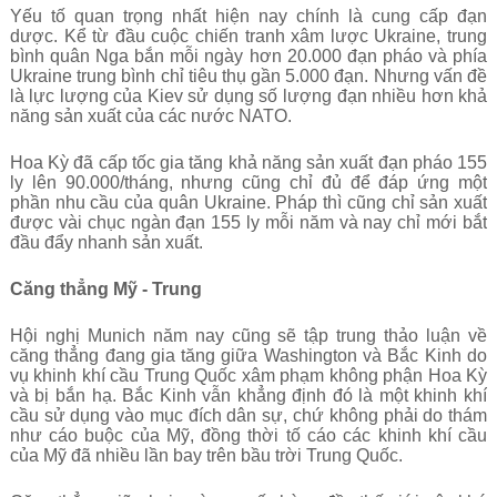
Yếu tố quan trọng nhất hiện nay chính là cung cấp đạn
dược. Kể từ đầu cuộc chiến tranh xâm lược Ukraine, trung
bình quân Nga bắn mỗi ngày hơn 20.000 đạn pháo và phía
Ukraine trung bình chỉ tiêu thụ gần 5.000 đạn. Nhưng vấn đề
là lực lượng của Kiev sử dụng số lượng đạn nhiều hơn khả
năng sản xuất của các nước NATO.
Hoa Kỳ đã cấp tốc gia tăng khả năng sản xuất đạn pháo 155
ly lên 90.000/tháng, nhưng cũng chỉ đủ để đáp ứng một
phần nhu cầu của quân Ukraine. Pháp thì cũng chỉ sản xuất
được vài chục ngàn đạn 155 ly mỗi năm và nay chỉ mới bắt
đầu đẩy nhanh sản xuất.
Căng thẳng Mỹ - Trung
Hội nghị Munich năm nay cũng sẽ tập trung thảo luận về
căng thẳng đang gia tăng giữa Washington và Bắc Kinh do
vụ khinh khí cầu Trung Quốc xâm phạm không phận Hoa Kỳ
và bị bắn hạ. Bắc Kinh vẫn khẳng định đó là một khinh khí
cầu sử dụng vào mục đích dân sự, chứ không phải do thám
như cáo buộc của Mỹ, đồng thời tố cáo các khinh khí cầu
của Mỹ đã nhiều lần bay trên bầu trời Trung Quốc.