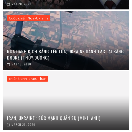
MAY 20, 2026
Cuộc chiến Nga-Ukraine
NGA OANH KÍCH BẰNG TÊN LỬA, UKRAINE OANH TẠC LẠI BẰNG
DRONE (THÙY DƯƠNG)
MAY 18, 2026
chiến tranh Israel - Iran
IRAN, UKRAINE : SỨC MẠNH QUÂN SỰ (MINH ANH)
MARCH 29, 2026