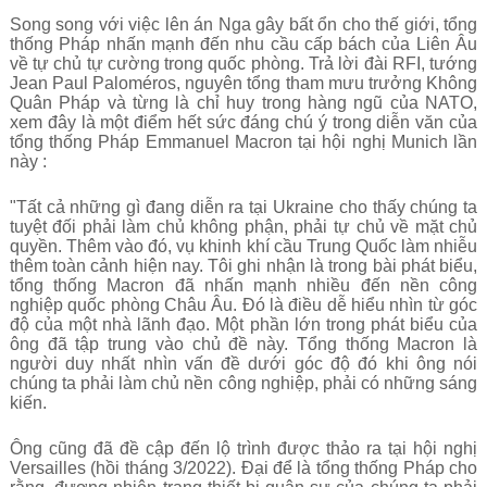
Song song với việc lên án Nga gây bất ổn cho thế giới, tổng
thống Pháp nhấn mạnh đến nhu cầu cấp bách của Liên Âu
về tự chủ tự cường trong quốc phòng. Trả lời đài RFI, tướng
Jean Paul Paloméros, nguyên tổng tham mưu trưởng Không
Quân Pháp và từng là chỉ huy trong hàng ngũ của NATO,
xem đây là một điểm hết sức đáng chú ý trong diễn văn của
tổng thống Pháp Emmanuel Macron tại hội nghị Munich lần
này :
"Tất cả những gì đang diễn ra tại Ukraine cho thấy chúng ta
tuyệt đối phải làm chủ không phận, phải tự chủ về mặt chủ
quyền. Thêm vào đó, vụ khinh khí cầu Trung Quốc làm nhiễu
thêm toàn cảnh hiện nay. Tôi ghi nhận là trong bài phát biểu,
tổng thống Macron đã nhấn mạnh nhiều đến nền công
nghiệp quốc phòng Châu Âu. Đó là điều dễ hiểu nhìn từ góc
độ của một nhà lãnh đạo. Một phần lớn trong phát biểu của
ông đã tập trung vào chủ đề này. Tổng thống Macron là
người duy nhất nhìn vấn đề dưới góc độ đó khi ông nói
chúng ta phải làm chủ nền công nghiệp, phải có những sáng
kiến.
Ông cũng đã đề cập đến lộ trình được thảo ra tại hội nghị
Versailles (hồi tháng 3/2022). Đại để là tổng thống Pháp cho