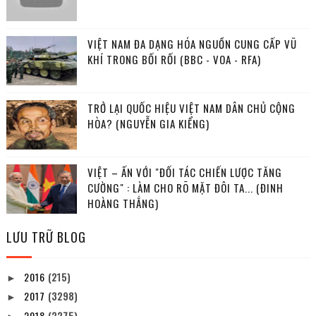
VIỆT NAM ĐA DẠNG HÓA NGUỒN CUNG CẤP VŨ
KHÍ TRONG BỐI RỐI (BBC - VOA - RFA)
TRỞ LẠI QUỐC HIỆU VIỆT NAM DÂN CHỦ CỘNG
HÒA? (NGUYỄN GIA KIỂNG)
VIỆT – ẤN VỚI "ĐỐI TÁC CHIẾN LƯỢC TĂNG
CƯỜNG" : LÀM CHO RÕ MẶT ĐÔI TA... (ĐINH
HOÀNG THẮNG)
LƯU TRỮ BLOG
2016
(215)
►
2017
(3298)
►
2018
(2275)