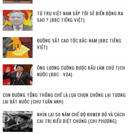
TỨ TRỤ VIỆT NAM SẮP TỚI SẼ BIẾN ĐỘNG RA
SAO ? (BBC TIẾNG VIỆT)
ĐƯỜNG SẮT CAO TỐC BẮC-NAM (BBC TIẾNG
VIỆT)
ÔNG LƯƠNG CƯỜNG ĐƯỢC BẦU LÀM CHỦ TỊCH
NƯỚC (BBC - VOA)
CON ĐƯỜNG TỔNG THỐNG CHẾ LÀ LỰA CHỌN CHỐNG LẠI TƯƠNG
LAI ĐẤT NƯỚC (CHU TUẤN ANH)
NHÌN LẠI 50 NĂM CHẾ ĐỘ KHMER ĐỎ VÀ CÁCH
CAI TRỊ KIỂU DIỆT CHỦNG (CHI PHƯƠNG)