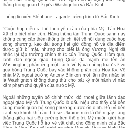
thẳng trong quan hệ giữa Washignton và Bắc Kinh.
Thông tín viên Stéphane Lagarde tường trình từ Bắc Kinh :
"Cuộc họp diễn ra thể theo yêu cầu của phía Mỹ.
Tân Hoa
Xã cho biết như trên. Hãng thông tấn Trung Quốc sáng nay
không cung cấp thêm thông tin chi tiết về nội dung cuộc họp
song phương, kéo dài trong hai giờ đồng hồ và địa điểm
được giữ bí mật, nhưng cho biết là ông Vương Nghị đã
nhắc lại lập trường chính thức của Trung Quốc. Hôm qua,
lãnh đạo ngoại giao Trung Quốc đã mạnh mẽ lên án
Washington, phản ứng một cách ‘vô lý và cuồng loạn’ về vụ
quả bóng Trung Quốc bay vào không phận của Hoa Kỳ. Về
phía Mỹ, ngoại trưởng Antony Blinken một lần nữa nhắc lại
là Washignton không dung thứ cho bất kỳ một hành vi nào
xâm phạm chủ quyền của nước Mỹ.
Ngoài những tuyên bố chính thức, đối thoại giữa lãnh đạo
ngoại giao Mỹ và Trung Quốc là dấu hiệu cho thấy đôi bên
cùng muốn quan hệ song phương được ổn định. Bởi vì bên
cạnh vụ khinh khí cầu, hồ sơ Ukraine mới là điểm gây căng
thẳng giữa hai siêu cường trên thế giới. Mỹ muốn giới hạn
việc Trung Quốc hỗ trợ về vật chất cho đồng minh của Bắc