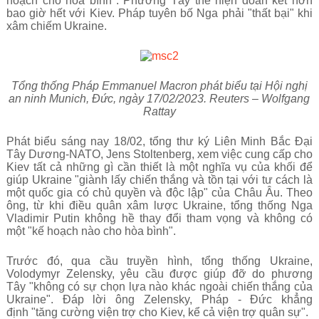
hoạch cho hòa bình". Phương Tây thể hiện đoàn kết hơn
bao giờ hết với Kiev. Pháp tuyên bố Nga phải "thất bại" khi
xâm chiếm Ukraine.
Tổng thống Pháp Emmanuel Macron phát biểu tại Hội nghị
an ninh Munich, Đức, ngày 17/02/2023. Reuters – Wolfgang
Rattay
Phát biểu sáng nay 18/02, tổng thư ký Liên Minh Bắc Đại
Tây Dương-NATO, Jens Stoltenberg, xem việc cung cấp cho
Kiev tất cả những gì cần thiết là một nghĩa vụ của khối để
giúp Ukraine "giành lấy chiến thắng và tồn tại với tư cách là
một quốc gia có chủ quyền và độc lập" của Châu Âu. Theo
ông, từ khi điều quân xâm lược Ukraine, tổng thống Nga
Vladimir Putin không hề thay đổi tham vọng và không có
một "kế hoạch nào cho hòa bình".
Trước đó, qua cầu truyền hình, tổng thống Ukraine,
Volodymyr Zelensky, yêu cầu được giúp đỡ do phương
Tây "không có sự chọn lựa nào khác ngoài chiến thắng của
Ukraine". Đáp lời ông Zelensky, Pháp - Đức khẳng
định "tăng cường viện trợ cho Kiev, kể cả viện trợ quân sự".