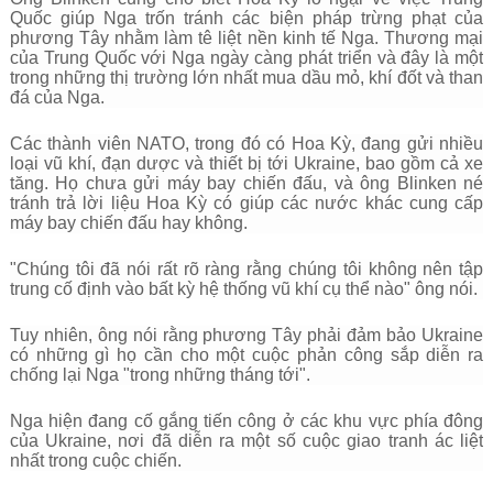
Quốc giúp Nga trốn tránh các biện pháp trừng phạt của
phương Tây nhằm làm tê liệt nền kinh tế Nga. Thương mại
của Trung Quốc với Nga ngày càng phát triển và đây là một
trong những thị trường lớn nhất mua dầu mỏ, khí đốt và than
đá của Nga.
Các thành viên NATO, trong đó có Hoa Kỳ, đang gửi nhiều
loại vũ khí, đạn dược và thiết bị tới Ukraine, bao gồm cả xe
tăng. Họ chưa gửi máy bay chiến đấu, và ông Blinken né
tránh trả lời liệu Hoa Kỳ có giúp các nước khác cung cấp
máy bay chiến đấu hay không.
"Chúng tôi đã nói rất rõ ràng rằng chúng tôi không nên tập
trung cố định vào bất kỳ hệ thống vũ khí cụ thể nào" ông nói.
Tuy nhiên, ông nói rằng phương Tây phải đảm bảo Ukraine
có những gì họ cần cho một cuộc phản công sắp diễn ra
chống lại Nga "trong những tháng tới".
Nga hiện đang cố gắng tiến công ở các khu vực phía đông
của Ukraine, nơi đã diễn ra một số cuộc giao tranh ác liệt
nhất trong cuộc chiến.