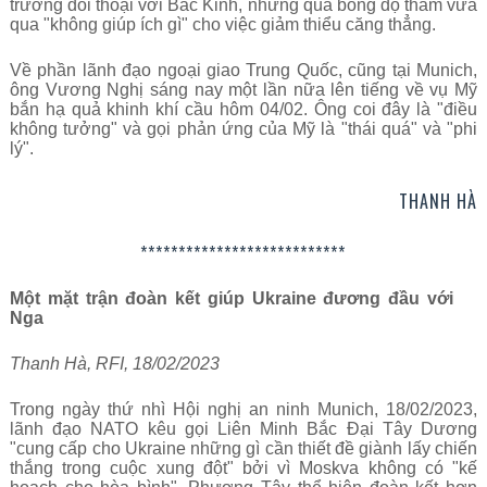
trương đối thoại với Bắc Kinh, nhưng quả bóng dọ thám vừa
qua "không giúp ích gì" cho việc giảm thiểu căng thẳng.
Về phần lãnh đạo ngoại giao Trung Quốc, cũng tại Munich,
ông Vương Nghị sáng nay một lần nữa lên tiếng về vụ Mỹ
bắn hạ quả khinh khí cầu hôm 04/02. Ông coi đây là "điều
không tưởng" và gọi phản ứng của Mỹ là "thái quá" và "phi
lý".
THANH HÀ
***************************
Một mặt trận đoàn kết giúp Ukraine đương đầu với
Nga
Thanh Hà, RFI, 18/02/2023
Trong ngày thứ nhì Hội nghị an ninh Munich, 18/02/2023,
lãnh đạo NATO kêu gọi Liên Minh Bắc Đại Tây Dương
"cung cấp cho Ukraine những gì cần thiết đề giành lấy chiến
thắng trong cuộc xung đột" bởi vì Moskva không có "kế