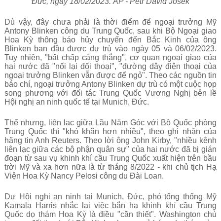
Đức, ngày 18/02/2023. AP - Petr David Josek
Dù vậy, đây chưa phải là thời điểm để ngoại trưởng Mỹ
Antony Blinken công du Trung Quốc, sau khi Bộ Ngoại giao
Hoa Kỳ thông báo hủy chuyến đến Bắc Kinh của ông
Blinken ban đầu được dự trù vào ngày 05 và 06/02/2023.
Tuy nhiên, "bất chấp căng thẳng", cơ quan ngoại giao của
hai nước đã "nối lại đối thoại", "đường dây điện thoại của
ngoại trưởng Blinken vẫn được để ngỏ". Theo các nguồn tin
báo chí, ngoại trưởng Antony Blinken dự trù có một cuộc họp
song phương với đối tác Trung Quốc Vương Nghị bên lề
Hội nghị an ninh quốc tế tại Munich, Đức.
Thế nhưng, liên lạc giữa Lầu Năm Góc với Bộ Quốc phòng
Trung Quốc thì "khó khăn hơn nhiều", theo ghi nhận của
hãng tin Anh Reuters. Theo lời ông John Kirby, "nhiều kênh
liên lạc giữa các bộ phận quân sự" của hai nước đã bị gián
đoạn từ sau vụ khinh khí cầu Trung Quốc xuất hiện trên bầu
trời Mỹ và xa hơn nữa là từ tháng 8/2022 - khi chủ tịch Hạ
Viện Hoa Kỳ Nancy Pelosi công du Đài Loan.
Dự Hội nghị an ninh tại Munich, Đức, phó tổng thống Mỹ
Kamala Harris nhắc lại việc bắn hạ khinh khí cầu Trung
Quốc dọ thám Hoa Kỳ là điều "cần thiết". Washington chủ