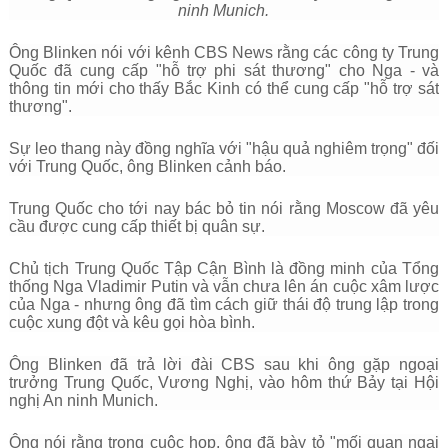
ninh Munich.
Ông Blinken nói với kênh CBS News rằng các công ty Trung
Quốc đã cung cấp "hỗ trợ phi sát thương" cho Nga - và
thông tin mới cho thấy Bắc Kinh có thể cung cấp "hỗ trợ sát
thương".
Sự leo thang này đồng nghĩa với "hậu quả nghiêm trọng" đối
với Trung Quốc, ông Blinken cảnh báo.
Trung Quốc cho tới nay bác bỏ tin nói rằng Moscow đã yêu
cầu được cung cấp thiết bị quân sự.
Chủ tịch Trung Quốc Tập Cận Bình là đồng minh của Tổng
thống Nga Vladimir Putin và vẫn chưa lên án cuộc xâm lược
của Nga - nhưng ông đã tìm cách giữ thái độ trung lập trong
cuộc xung đột và kêu gọi hòa bình.
Ông Blinken đã trả lời đài CBS sau khi ông gặp ngoại
trưởng Trung Quốc, Vương Nghị, vào hôm thứ Bảy tại Hội
nghị An ninh Munich.
Ông nói rằng trong cuộc họp, ông đã bày tỏ "mối quan ngại