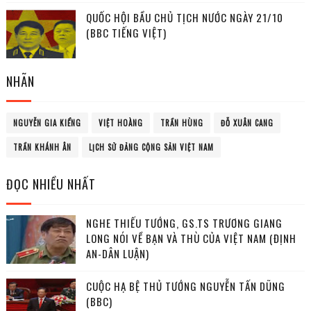
QUỐC HỘI BẦU CHỦ TỊCH NƯỚC NGÀY 21/10
(BBC TIẾNG VIỆT)
NHÃN
NGUYỄN GIA KIỂNG
VIỆT HOÀNG
TRẦN HÙNG
ĐỖ XUÂN CANG
TRẦN KHÁNH ÂN
LỊCH SỬ ĐẢNG CỘNG SẢN VIỆT NAM
ĐỌC NHIỀU NHẤT
NGHE THIẾU TƯỚNG, GS.TS TRƯƠNG GIANG
LONG NÓI VỀ BẠN VÀ THÙ CỦA VIỆT NAM (ĐỊNH
AN-DÂN LUẬN)
CUỘC HẠ BỆ THỦ TƯỚNG NGUYỄN TẤN DŨNG
(BBC)