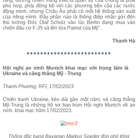
rằng, đương nhiên trang thiết bị quân sự của chúng ta phải
phù hợp, phải đồng bộ với các phương tiện của các nước
đồng minh, nhưng Châu Âu phải có một hệ thống sản xuất
của riêng mình. Đây phần nào là thông điệp nhắn gửi đến
thủ tướng Đức Olaf Scholz vào lúc Berlin đang mua vào
chiến đấu cơ F-35 và tên lửa Patriot của Mỹ".
Thanh Hà
*************************
Hội nghị an ninh Munich khai mạc với trọng tâm là
Ukraine và căng thẳng Mỹ - Trung
Thanh Phương, RFI, 17/02/2023
Chiến tranh Ukraine, kéo dài gần một năm, và căng thẳng
Mỹ-Trung là những hồ sơ bao trùm Hội nghị Munich về an
ninh, khai mạc hôm 17/02/2023.
Thống đốc bang Bavarian Markus Soeder đón phó tổng