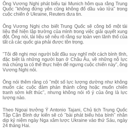
Ông Vương Nghị phát biểu tại Munich hôm qua rằng Trung
Quốc "không đứng yên cũng không đổ dầu vào lửa" trong
cuộc chiến ở Ukraine, Reuters đưa tin.
Ông Vương Nghị cho biết Trung Quốc sẽ công bố một tài
liệu thể hiện lập trường của mình trong việc giải quyết xung
đột. Ông nói, tài liệu sẽ nêu rõ rằng sự toàn vẹn lãnh thổ của
tất cả các quốc gia phải được tôn trọng.
"Tôi đề nghị mọi người bắt đầu suy nghĩ một cách bình tĩnh,
đặc biệt là những người bạn ở Châu Âu, về những nỗ lực
mà chúng ta có thể thực hiện để ngưng cuộc chiến này", ông
Vương Nghị nói.
Ông nói thêm rằng có "một số lực lượng dường như không
muốn các cuộc đàm phán thành công hoặc muốn chiến
tranh sớm kết thúc", nhưng không nói rõ ý của ông là lực
lượng nào.
Theo Ngoại trưởng Ý Antonio Tajani, Chủ tịch Trung Quốc
Tập Cận Bình dự kiến sẽ có "bài phát biểu hòa bình" nhân
dịp kỷ niệm ngày Nga xâm lược Ukraine vào thứ Sáu, ngày
24 tháng Hai.