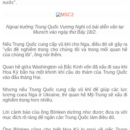
nước".
Ngoại trưởng Trung Quốc Vương Nghị có bài diễn văn tại
Munich vào ngày thứ Bảy 18/2.
Nếu Trung Quốc cung cấp vũ khí cho Nga, điều đó sẽ gây ra
"vấn đề nghiêm trọng cho chúng tôi và trong mối quan hệ
của chúng tôi", ông nói thêm.
Quan hệ giữa Washington và Bắc Kinh vốn đã xấu đi sau khi
Hoa Kỳ bắn hạ một khinh khí cầu do thám của Trung Quốc
vào đầu tháng Hai.
Nhưng nếu Trung Quốc cung cấp vũ khí để giúp các lực
lượng cuea Nga ở Ukraine, thì quan hệ Mỹ-Trung sẽ xấu đi
nghiêm trọng hơn nhiều.
Lời cảnh báo của ông Blinken dường như được đưa ra với
mục đích rõ ràng để ngăn cản Trung Quốc làm điều đó.
Ông Blinken cũng cho biết Hoa Kỳ lo ngại về việc Trung