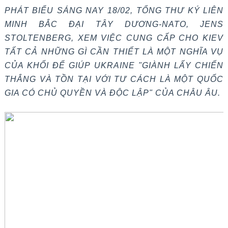
PHÁT BIỂU SÁNG NAY 18/02, TỔNG THƯ KÝ LIÊN
MINH BẮC ĐẠI TÂY DƯƠNG-NATO, JENS
STOLTENBERG, XEM VIỆC CUNG CẤP CHO KIEV
TẤT CẢ NHỮNG GÌ CẦN THIẾT LÀ MỘT NGHĨA VỤ
CỦA KHỐI ĐỂ GIÚP UKRAINE "GIÀNH LẤY CHIẾN
THẮNG VÀ TỒN TẠI VỚI TƯ CÁCH LÀ MỘT QUỐC
GIA CÓ CHỦ QUYỀN VÀ ĐỘC LẬP" CỦA CHÂU ÂU.