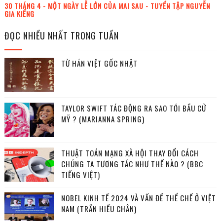
30 THÁNG 4 - MỘT NGÀY LỄ LỚN CỦA MAI SAU - TUYỂN TẬP NGUYỄN
GIA KIỂNG
ĐỌC NHIỀU NHẤT TRONG TUẦN
TỪ HÁN VIỆT GỐC NHẬT
TAYLOR SWIFT TÁC ĐỘNG RA SAO TỚI BẦU CỬ
MỸ ? (MARIANNA SPRING)
THUẬT TOÁN MẠNG XÃ HỘI THAY ĐỔI CÁCH
CHÚNG TA TƯƠNG TÁC NHƯ THẾ NÀO ? (BBC
TIẾNG VIỆT)
NOBEL KINH TẾ 2024 VÀ VẤN ĐỀ THỂ CHẾ Ở VIỆT
NAM (TRẦN HIẾU CHÂN)