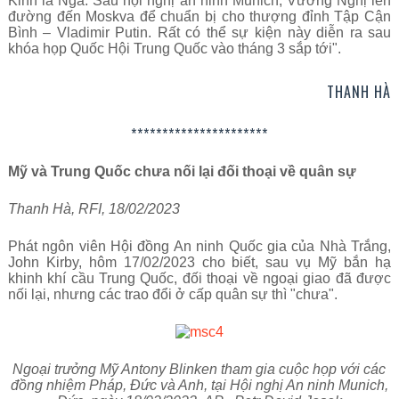
Kinh là Nga. Sau hội nghị an ninh Munich, Vương Nghị lên
đường đến Moskva để chuẩn bị cho thượng đỉnh Tập Cận
Bình – Vladimir Putin. Rất có thể sự kiện này diễn ra sau
khóa họp Quốc Hội Trung Quốc vào tháng 3 sắp tới".
THANH HÀ
**********************
Mỹ và Trung Quốc chưa nối lại đối thoại về quân sự
Thanh Hà, RFI, 18/02/2023
Phát ngôn viên Hội đồng An ninh Quốc gia của Nhà Trắng,
John Kirby, hôm 17/02/2023 cho biết, sau vụ Mỹ bắn hạ
khinh khí cầu Trung Quốc, đối thoại về ngoại giao đã được
nối lại, nhưng các trao đổi ở cấp quân sự thì "chưa".
Ngoại trưởng Mỹ Antony Blinken tham gia cuộc họp với các
đồng nhiệm Pháp, Đức và Anh, tại Hội nghị An ninh Munich,