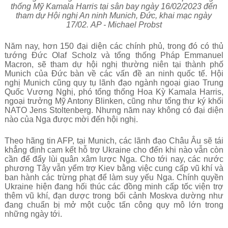
thống Mỹ Kamala Harris tại sân bay ngày 16/02/2023 đến
tham dự Hội nghị An ninh Munich, Đức, khai mạc ngày
17/02. AP - Michael Probst
Năm nay, hơn 150 đại diện các chính phủ, trong đó có thủ
tướng Đức Olaf Scholz và tổng thống Pháp Emmanuel
Macron, sẽ tham dự hội nghị thường niên tại thành phố
Munich của Đức bàn về các vấn đề an ninh quốc tế. Hội
nghị Munich cũng quy tụ lãnh đạo ngành ngoại giao Trung
Quốc Vương Nghị, phó tổng thống Hoa Kỳ Kamala Harris,
ngoại trưởng Mỹ Antony Blinken, cũng như tổng thư ký khối
NATO Jens Stoltenberg. Nhưng năm nay không có đại diện
nào của Nga được mời đến hội nghị.
Theo hãng tin AFP, tại Munich, các lãnh đạo Châu Âu sẽ tái
khẳng định cam kết hỗ trợ Ukraine cho đến khi nào vẫn còn
cần để đẩy lùi quân xâm lược Nga. Cho tới nay, các nước
phương Tây vẫn yểm trợ Kiev bằng việc cung cấp vũ khí và
ban hành các trừng phạt để làm suy yếu Nga. Chính quyền
Ukraine hiện đang hối thúc các đồng minh cấp tốc viện trợ
thêm vũ khí, đạn dược trong bối cảnh Moskva dường như
đang chuẩn bị mở một cuộc tấn công quy mô lớn trong
những ngày tới.