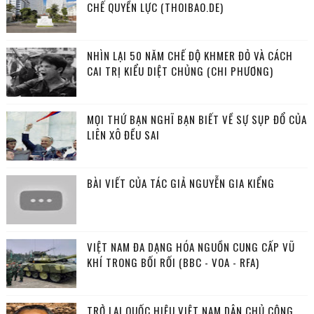
CHẾ QUYỀN LỰC (THOIBAO.DE)
NHÌN LẠI 50 NĂM CHẾ ĐỘ KHMER ĐỎ VÀ CÁCH
CAI TRỊ KIỂU DIỆT CHỦNG (CHI PHƯƠNG)
MỌI THỨ BẠN NGHĨ BẠN BIẾT VỀ SỰ SỤP ĐỔ CỦA
LIÊN XÔ ĐỀU SAI
BÀI VIẾT CỦA TÁC GIẢ NGUYỄN GIA KIỂNG
VIỆT NAM ĐA DẠNG HÓA NGUỒN CUNG CẤP VŨ
KHÍ TRONG BỐI RỐI (BBC - VOA - RFA)
TRỞ LẠI QUỐC HIỆU VIỆT NAM DÂN CHỦ CỘNG