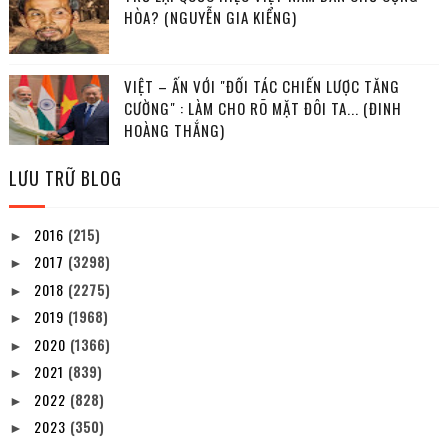
HÒA? (NGUYỄN GIA KIỂNG)
VIỆT – ẤN VỚI "ĐỐI TÁC CHIẾN LƯỢC TĂNG
CƯỜNG" : LÀM CHO RÕ MẶT ĐÔI TA... (ĐINH
HOÀNG THẮNG)
LƯU TRỮ BLOG
2016
(215)
►
2017
(3298)
►
2018
(2275)
►
2019
(1968)
►
2020
(1366)
►
2021
(839)
►
2022
(828)
►
2023
(350)
►