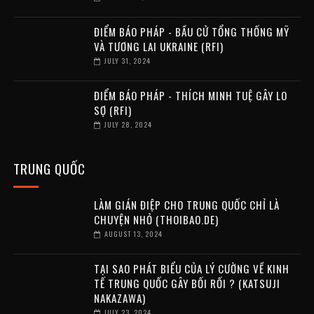
ĐIỂM BÁO PHÁP - BẦU CỬ TỔNG THỐNG MỸ
VÀ TƯƠNG LAI UKRAINE (RFI)
JULY 31, 2024
ĐIỂM BÁO PHÁP - THÍCH MINH TUỆ GÂY LO
SỢ (RFI)
JULY 28, 2024
TRUNG QUỐC
LÀM GIÁN ĐIỆP CHO TRUNG QUỐC CHỈ LÀ
CHUYỆN NHỎ (THOIBAO.DE)
AUGUST 13, 2024
TẠI SAO PHÁT BIỂU CỦA LÝ CƯỜNG VỀ KINH
TẾ TRUNG QUỐC GÂY BỐI RỐI ? (KATSUJI
NAKAZAWA)
JULY 23, 2024