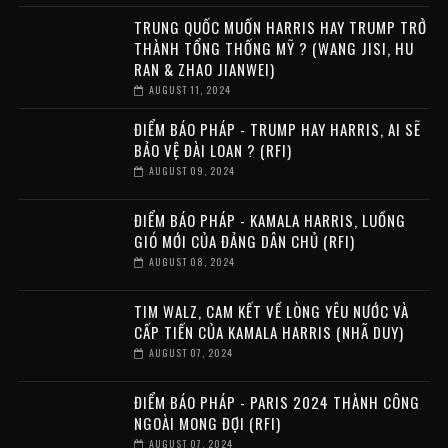
TRUNG QUỐC MUỐN HARRIS HAY TRUMP TRỞ
THÀNH TỔNG THỐNG MỸ ? (WANG JISI, HU
RAN & ZHAO JIANWEI)
AUGUST 11, 2024
ĐIỂM BÁO PHÁP - TRUMP HAY HARRIS, AI SẼ
BẢO VỆ ĐÀI LOAN ? (RFI)
AUGUST 09, 2024
ĐIỂM BÁO PHÁP - KAMALA HARRIS, LUỒNG
GIÓ MỚI CỦA ĐẢNG DÂN CHỦ (RFI)
AUGUST 08, 2024
TIM WALZ, CAM KẾT VỀ LÒNG YÊU NƯỚC VÀ
CẤP TIẾN CỦA KAMALA HARRIS (NHÃ DUY)
AUGUST 07, 2024
ĐIỂM BÁO PHÁP - PARIS 2024 THÀNH CÔNG
NGOÀI MONG ĐỢI (RFI)
AUGUST 07, 2024