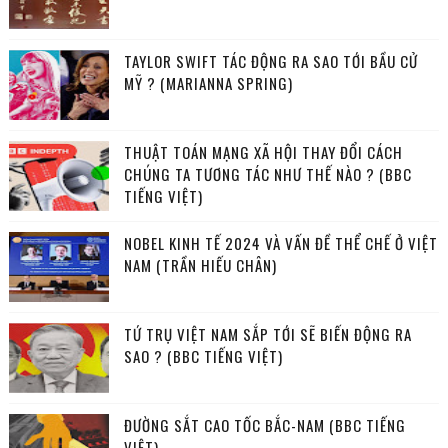
TAYLOR SWIFT TÁC ĐỘNG RA SAO TỚI BẦU CỬ
MỸ ? (MARIANNA SPRING)
THUẬT TOÁN MẠNG XÃ HỘI THAY ĐỔI CÁCH
CHÚNG TA TƯƠNG TÁC NHƯ THẾ NÀO ? (BBC
TIẾNG VIỆT)
NOBEL KINH TẾ 2024 VÀ VẤN ĐỀ THỂ CHẾ Ở VIỆT
NAM (TRẦN HIẾU CHÂN)
TỨ TRỤ VIỆT NAM SẮP TỚI SẼ BIẾN ĐỘNG RA
SAO ? (BBC TIẾNG VIỆT)
ĐƯỜNG SẮT CAO TỐC BẮC-NAM (BBC TIẾNG
VIỆT)