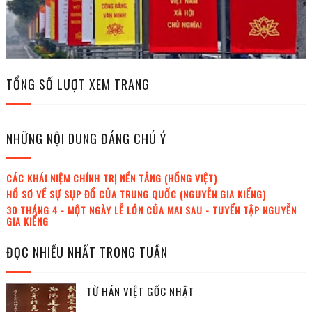
TỔNG SỐ LƯỢT XEM TRANG
NHỮNG NỘI DUNG ĐÁNG CHÚ Ý
CÁC KHÁI NIỆM CHÍNH TRỊ NỀN TẢNG (HỒNG VIỆT)
HỒ SƠ VỀ SỰ SỤP ĐỔ CỦA TRUNG QUỐC (NGUYỄN GIA KIỂNG)
30 THÁNG 4 - MỘT NGÀY LỄ LỚN CỦA MAI SAU - TUYỂN TẬP NGUYỄN
GIA KIỂNG
ĐỌC NHIỀU NHẤT TRONG TUẦN
TỪ HÁN VIỆT GỐC NHẬT