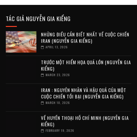
TÁC GIẢ NGUYỄN GIA KIỂNG
NHỮNG ĐIỀU CẦN BIẾT NHẤT VỀ CUỘC CHIẾN
IRAN (NGUYỄN GIA KIỂNG)
APRIL 13, 2026
TRƯỚC MỘT HIỂM HỌA QUÁ LỚN (NGUYỄN GIA
KIỂNG)
MARCH 23, 2026
IRAN : NGUYÊN NHÂN VÀ HẬU QUẢ CỦA MỘT
CUỘC CHIẾN TỒI BẠI (NGUYỄN GIA KIỂNG)
MARCH 10, 2026
VỀ HUYỀN THOẠI HỒ CHÍ MINH (NGUYỄN GIA
KIỂNG)
FEBRUARY 19, 2026