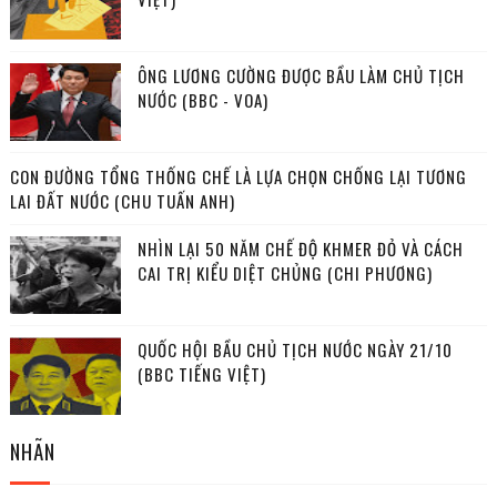
ÔNG LƯƠNG CƯỜNG ĐƯỢC BẦU LÀM CHỦ TỊCH
NƯỚC (BBC - VOA)
CON ĐƯỜNG TỔNG THỐNG CHẾ LÀ LỰA CHỌN CHỐNG LẠI TƯƠNG
LAI ĐẤT NƯỚC (CHU TUẤN ANH)
NHÌN LẠI 50 NĂM CHẾ ĐỘ KHMER ĐỎ VÀ CÁCH
CAI TRỊ KIỂU DIỆT CHỦNG (CHI PHƯƠNG)
QUỐC HỘI BẦU CHỦ TỊCH NƯỚC NGÀY 21/10
(BBC TIẾNG VIỆT)
NHÃN