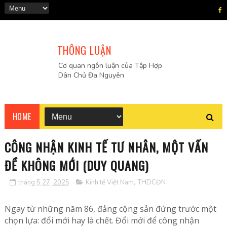
THÔNG LUẬN
Cơ quan ngôn luận của Tập Hợp
Dân Chủ Đa Nguyên
HOME
CÔNG NHẬN KINH TẾ TƯ NHÂN, MỘT VẤN
ĐỀ KHÔNG MỚI (DUY QUANG)
tháng 5 27, 2025
Kinh tế Việt Nam
,
THDCĐN
Ngay từ những năm 86, đảng cộng sản đứng trước một
chọn lựa: đổi mới hay là chết. Đổi mới để công nhận