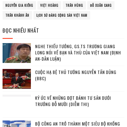
NGUYỄN GIA KIỂNG
VIỆT HOÀNG
TRẦN HÙNG
ĐỖ XUÂN CANG
TRẦN KHÁNH ÂN
LỊCH SỬ ĐẢNG CỘNG SẢN VIỆT NAM
ĐỌC NHIỀU NHẤT
NGHE THIẾU TƯỚNG, GS.TS TRƯƠNG GIANG
LONG NÓI VỀ BẠN VÀ THÙ CỦA VIỆT NAM (ĐỊNH
AN-DÂN LUẬN)
CUỘC HẠ BỆ THỦ TƯỚNG NGUYỄN TẤN DŨNG
(BBC)
KÝ ỨC VỀ NHỮNG ĐỢT ĐÁNH TƯ SẢN DƯỚI
TRƯỚNG ĐỖ MƯỜI (DIỄM THI)
BỘ CÔNG AN TRỞ THÀNH MỘT SIÊU BỘ KHỐNG