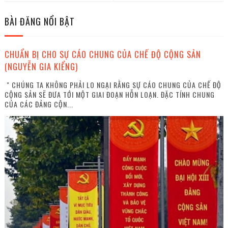
BÀI ĐĂNG NỔI BẬT
CHUẨN BỊ CHO SỰ CÁO CHUNG CỦA CHẾ ĐỘ CỘNG SẢN
(NGUYỄN GIA KIỂNG)
" CHÚNG TA KHÔNG PHẢI LO NGẠI RẰNG SỰ CÁO CHUNG CỦA CHẾ ĐỘ
CỘNG SẢN SẼ ĐƯA TỚI MỘT GIAI ĐOẠN HỖN LOẠN. ĐẶC TÍNH CHUNG
CỦA CÁC ĐẢNG CỘN...