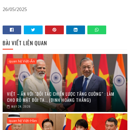
26/05/2025
BÀI VIẾT LIÊN QUAN
quan hệ Việt-Ấn
VIỆT – ẤN VỚI "ĐỐI TÁC CHIẾN LƯỢC TĂNG CƯỜNG" : LÀM
CHO RÕ MẶT ĐÔI TA... (ĐINH HOÀNG THẮNG)
MAY 24, 2026
quan hệ Việt-Hàn