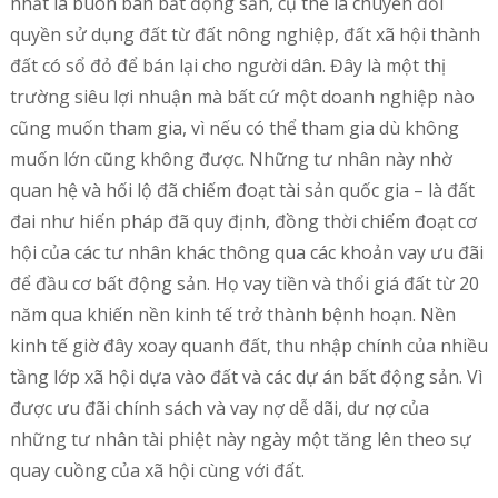
nhất là buôn bán bất động sản, cụ thể là chuyển đổi
quyền sử dụng đất từ đất nông nghiệp, đất xã hội thành
đất có sổ đỏ để bán lại cho người dân. Đây là một thị
trường siêu lợi nhuận mà bất cứ một doanh nghiệp nào
cũng muốn tham gia, vì nếu có thể tham gia dù không
muốn lớn cũng không được. Những tư nhân này nhờ
quan hệ và hối lộ đã chiếm đoạt tài sản quốc gia – là đất
đai như hiến pháp đã quy định, đồng thời chiếm đoạt cơ
hội của các tư nhân khác thông qua các khoản vay ưu đãi
để đầu cơ bất động sản. Họ vay tiền và thổi giá đất từ 20
năm qua khiến nền kinh tế trở thành bệnh hoạn. Nền
kinh tế giờ đây xoay quanh đất, thu nhập chính của nhiều
tầng lớp xã hội dựa vào đất và các dự án bất động sản. Vì
được ưu đãi chính sách và vay nợ dễ dãi, dư nợ của
những tư nhân tài phiệt này ngày một tăng lên theo sự
quay cuồng của xã hội cùng với đất.