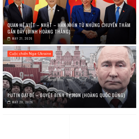
QUAN HỆ VIỆT – NHẬT – HÀN NHÌN TỪ NHỮNG CHUYẾN THĂM
GẦN ĐÂY (ĐINH HOÀNG THẮNG)
MAY 21, 2026
Cuộc chiến Nga-Ukraine
PUTIN ĐẠI ĐẾ – DUYỆT BINH TÝ HON (HOÀNG QUỐC DŨNG)
MAY 20, 2026