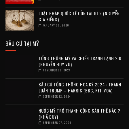
LUẬT PHÁP QUỐC TẾ CÒN LẠI GÌ ? (NGUYỄN
GIA KIỂNG)
JANUARY 08, 2026
BẦU CỬ TẠI MỸ
TỔNG THỐNG MỸ VÀ CHIẾN TRANH LẠNH 2.0
(NGUYỄN HUY VŨ)
NOVEMBER 06, 2024
BẦU CỬ TỔNG THỐNG HOA KỲ 2024 : TRANH
LUẬN TRUMP – HARRIS (BBC, RFI, VOA)
SEPTEMBER 12, 2024
NƯỚC MỸ TRỞ THÀNH CỘNG SẢN THẾ NÀO ?
(NHÃ DUY)
SEPTEMBER 07, 2024