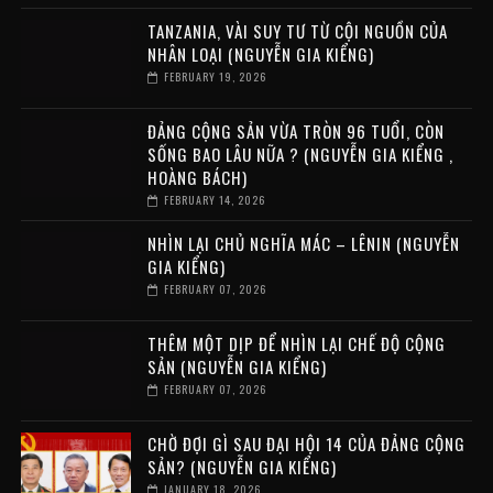
TANZANIA, VÀI SUY TƯ TỪ CỘI NGUỒN CỦA
NHÂN LOẠI (NGUYỄN GIA KIỂNG)
FEBRUARY 19, 2026
ĐẢNG CỘNG SẢN VỪA TRÒN 96 TUỔI, CÒN
SỐNG BAO LÂU NỮA ? (NGUYỄN GIA KIỂNG ,
HOÀNG BÁCH)
FEBRUARY 14, 2026
NHÌN LẠI CHỦ NGHĨA MÁC – LÊNIN (NGUYỄN
GIA KIỂNG)
FEBRUARY 07, 2026
THÊM MỘT DỊP ĐỂ NHÌN LẠI CHẾ ĐỘ CỘNG
SẢN (NGUYỄN GIA KIỂNG)
FEBRUARY 07, 2026
CHỜ ĐỢI GÌ SAU ĐẠI HỘI 14 CỦA ĐẢNG CỘNG
SẢN? (NGUYỄN GIA KIỂNG)
JANUARY 18, 2026