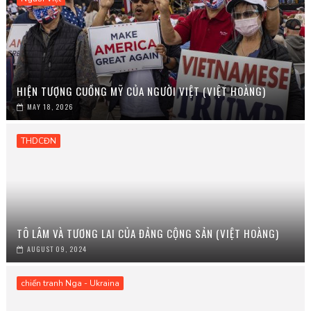
HIỆN TƯỢNG CUỒNG MỸ CỦA NGƯỜI VIỆT (VIỆT HOÀNG)
MAY 18, 2026
THDCĐN
TÔ LÂM VÀ TƯƠNG LAI CỦA ĐẢNG CỘNG SẢN (VIỆT HOÀNG)
AUGUST 09, 2024
chiến tranh Nga - Ukraina