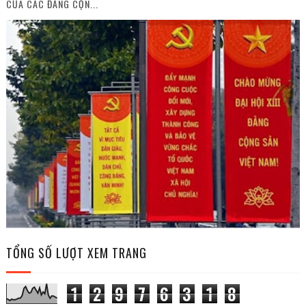
CỦA CÁC ĐẢNG CỘN...
TỔNG SỐ LƯỢT XEM TRANG
1
2
9
7
6
3
1
8