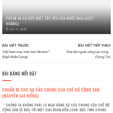
PUTIN VÀ SỰ HỦY DIỆT TẤT YẾU CỦA NƯỚC NGA (VIỆT
HOÀNG)
JULY 12, 2024
BÀI VIẾT TRƯỚC
BÀI VIẾT TIẾP THEO
Việt Nam may mắn hơn Ukraine ?
Nửa đời người sống lưu vong...
(Ngô Nhân Dụng)
(Song Chi)
BÀI ĐĂNG NỔI BẬT
CHUẨN BỊ CHO SỰ CÁO CHUNG CỦA CHẾ ĐỘ CỘNG SẢN
(NGUYỄN GIA KIỂNG)
" CHÚNG TA KHÔNG PHẢI LO NGẠI RẰNG SỰ CÁO CHUNG CỦA CHẾ ĐỘ
CỘNG SẢN SẼ ĐƯA TỚI MỘT GIAI ĐOẠN HỖN LOẠN. ĐẶC TÍNH CHUNG