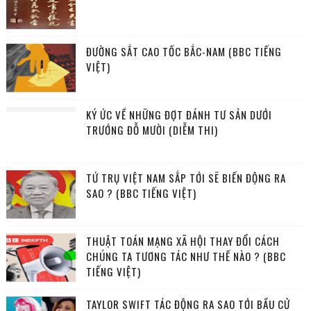
ĐƯỜNG SẮT CAO TỐC BẮC-NAM (BBC TIẾNG
VIỆT)
KÝ ỨC VỀ NHỮNG ĐỢT ĐÁNH TƯ SẢN DƯỚI
TRƯỚNG ĐỖ MƯỜI (DIỄM THI)
TỨ TRỤ VIỆT NAM SẮP TỚI SẼ BIẾN ĐỘNG RA
SAO ? (BBC TIẾNG VIỆT)
THUẬT TOÁN MẠNG XÃ HỘI THAY ĐỔI CÁCH
CHÚNG TA TƯƠNG TÁC NHƯ THẾ NÀO ? (BBC
TIẾNG VIỆT)
TAYLOR SWIFT TÁC ĐỘNG RA SAO TỚI BẦU CỬ