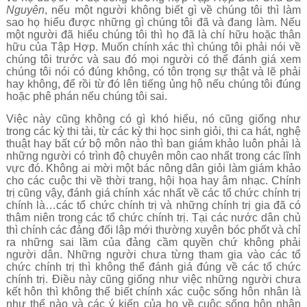
Nguyên
, nếu một người không biết gì về chúng tôi thì làm
sao họ hiểu được những gì chúng tôi đã và đang làm. Nếu
một người đã hiểu chúng tôi thì họ đã là chí hữu hoặc thân
hữu của Tập Hợp. Muốn chính xác thì chúng tôi phải nói về
chúng tôi trước và sau đó mọi người có thể đánh giá xem
chúng tôi nói có đúng không, có tôn trọng sự thật và lẽ phải
hay không, để rồi từ đó lên tiếng ủng hộ nếu chúng tôi đúng
hoặc phê phán nếu chúng tôi sai.
Việc này cũng không có gì khó hiểu, nó cũng giống như
trong các kỳ thi tài, từ các kỳ thi học sinh giỏi, thi ca hát, nghệ
thuật hay bất cứ bộ môn nào thì ban giám khảo luôn phải là
những người có trình độ chuyên môn cao nhất trong các lĩnh
vực đó. Không ai mời một bác nông dân giỏi làm giám khảo
cho các cuộc thi về thời trang, hội họa hay âm nhạc. Chính
trị cũng vậy, đánh giá chính xác nhất về các tổ chức chính trị
chính là…các tổ chức chính trị và những chính trị gia đã có
thâm niên trong các tổ chức chính trị. Tại các nước dân chủ
thì chính các đảng đối lập mới thường xuyên bóc phốt và chỉ
ra những sai lầm của đảng cầm quyền chứ không phải
người dân. Những người chưa từng tham gia vào các tổ
chức chính trị thì không thể đánh giá đúng về các tổ chức
chính trị. Điều này cũng giống như việc những người chưa
kết hôn thì không thể biết chính xác cuộc sống hôn nhân là
như thế nào và các ý kiến của họ về cuộc sống hôn nhân