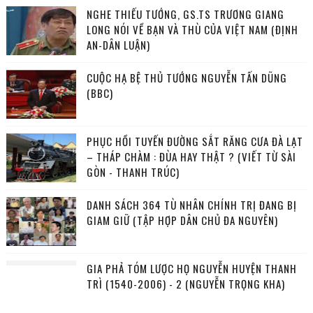
NGHE THIẾU TƯỚNG, GS.TS TRƯƠNG GIANG
LONG NÓI VỀ BẠN VÀ THÙ CỦA VIỆT NAM (ĐỊNH
AN-DÂN LUẬN)
CUỘC HẠ BỆ THỦ TƯỚNG NGUYỄN TẤN DŨNG
(BBC)
PHỤC HỒI TUYẾN ĐƯỜNG SẮT RĂNG CƯA ĐÀ LẠT
– THÁP CHÀM : ĐÙA HAY THẬT ? (VIẾT TỪ SÀI
GÒN - THANH TRÚC)
DANH SÁCH 364 TÙ NHÂN CHÍNH TRỊ ĐANG BỊ
GIAM GIỮ (TẬP HỢP DÂN CHỦ ĐA NGUYÊN)
GIA PHẢ TÓM LƯỢC HỌ NGUYỄN HUYỆN THANH
TRÌ (1540-2006) - 2 (NGUYỄN TRỌNG KHA)