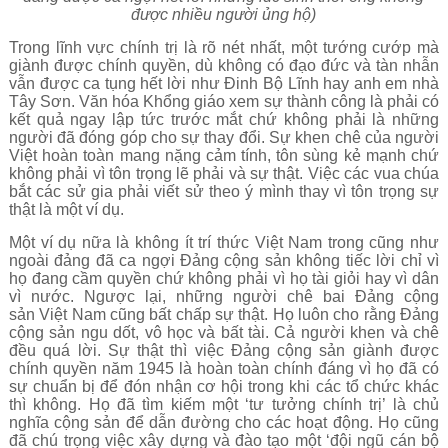
được nhiều người ủng hộ)
Trong lĩnh vực chính trị là rõ nét nhất, một tướng cướp mà
giành được chính quyền, dù không có đạo đức và tàn nhẫn
vẫn được ca tụng hết lời như Đinh Bộ Lĩnh hay anh em nhà
Tây Sơn. Văn hóa Khổng giáo xem sự thành công là phải có
kết quả ngay lập tức trước mắt chứ không phải là những
người đã đóng góp cho sự thay đổi. Sự khen chê của người
Việt hoàn toàn mang nặng cảm tính, tôn sùng kẻ mạnh chứ
không phải vì tôn trọng lẽ phải và sự thật. Việc các vua chúa
bắt các sử gia phải viết sử theo ý mình thay vì tôn trọng sự
thật là một ví dụ.
Một ví dụ nữa là không ít trí thức Việt Nam trong cũng như
ngoài đảng đã ca ngợi Đảng cộng sản không tiếc lời chỉ vì
họ đang cầm quyền chứ không phải vì họ tài giỏi hay vì dân
vì nước. Ngược lại, những người chê bai Đảng cộng
sản
Việt Nam cũng bất chấp sự thật. Họ luôn cho rằng Đảng
cộng sản ngu dốt, vô học và bất tài. Cả người khen và chê
đều quá lời. Sự thật thì việc Đảng cộng sản giành được
chính quyền năm 1945 là hoàn toàn chính đáng vì họ đã có
sự chuẩn bị để đón nhận cơ hội trong khi các tổ chức khác
thì không. Họ đã tìm kiếm một ‘tư tưởng chính trị’ là chủ
nghĩa cộng sản để dẫn đường cho các hoạt động. Họ cũng
đã chú trọng việc xây dựng và đào tạo một ‘đội ngũ cán bộ