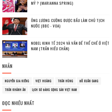
MỸ ? (MARIANNA SPRING)
ÔNG LƯƠNG CƯỜNG ĐƯỢC BẦU LÀM CHỦ TỊCH
NƯỚC (BBC - VOA)
NOBEL KINH TẾ 2024 VÀ VẤN ĐỀ THỂ CHẾ Ở VIỆT
NAM (TRẦN HIẾU CHÂN)
NHÃN
NGUYỄN GIA KIỂNG
VIỆT HOÀNG
TRẦN HÙNG
ĐỖ XUÂN CANG
TRẦN KHÁNH ÂN
LỊCH SỬ ĐẢNG CỘNG SẢN VIỆT NAM
ĐỌC NHIỀU NHẤT