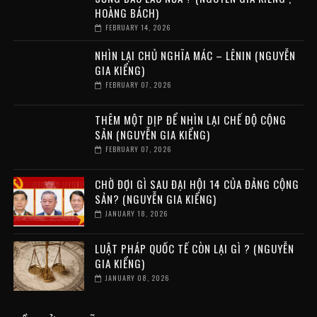
HOÀNG BÁCH)
FEBRUARY 14, 2026
NHÌN LẠI CHỦ NGHĨA MÁC – LÊNIN (NGUYỄN
GIA KIỂNG)
FEBRUARY 07, 2026
THÊM MỘT DỊP ĐỂ NHÌN LẠI CHẾ ĐỘ CỘNG
SẢN (NGUYỄN GIA KIỂNG)
FEBRUARY 07, 2026
CHỜ ĐỢI GÌ SAU ĐẠI HỘI 14 CỦA ĐẢNG CỘNG
SẢN? (NGUYỄN GIA KIỂNG)
JANUARY 18, 2026
LUẬT PHÁP QUỐC TẾ CÒN LẠI GÌ ? (NGUYỄN
GIA KIỂNG)
JANUARY 08, 2026