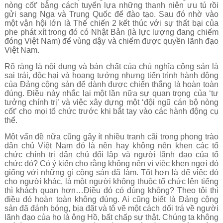
nòng cốt’ bằng cách tuyển lựa những thanh niên ưu tú rồi
gửi sang Nga và Trung Quốc để đào tạo. Sau đó nhờ vào
một vận hội lớn là Thế chiến 2 kết thúc với sự thất bại của
phe phát xít trong đó có Nhật Bản (là lực lượng đang chiếm
đóng Việt Nam) để vùng dậy và chiếm được quyền lãnh đạo
Việt Nam.
Rõ ràng là nội dung và bản chất của chủ nghĩa cộng sản là
sai trái, độc hại và hoang tưởng nhưng tiến trình hành động
của Đảng cộng sản để dành được chiến thắng là hoàn toàn
đúng. Điều này nhắc lại một lần nữa sự quan trọng của ‘tư
tưởng chính trị’ và việc xây dựng một ‘đội ngũ cán bộ nòng
cốt’ cho mọi tổ chức trước khi bắt tay vào các hành động cụ
thể.
Một vấn đề nữa cũng gây ít nhiều tranh cãi trong phong trào
dân chủ Việt Nam đó là nên hay không nên khen các tổ
chức chính trị dân chủ đối lập và người lãnh đạo của tổ
chức đó? Có ý kiến cho rằng không nên vì việc khen ngợi đó
giống với những gì cộng sản đã làm. Tốt hơn là để việc đó
cho người khác, là một người không thuộc tổ chức lên tiếng
thì khách quan hơn…Điều đó có đúng không? Theo tôi thì
điều đó hoàn toàn không đúng. Ai cũng biết là Đảng cộng
sản đã đánh bóng, bịa đặt và tô vẽ một cách dối trá về người
lãnh đạo của họ là ông Hồ, bất chấp sự thật. Chúng ta không