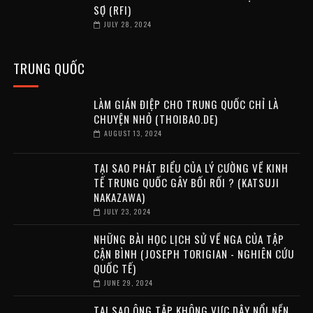
SỢ (RFI)
JULY 28, 2024
TRUNG QUỐC
LÀM GIÁN ĐIỆP CHO TRUNG QUỐC CHỈ LÀ
CHUYỆN NHỎ (THOIBAO.DE)
AUGUST 13, 2024
TẠI SAO PHÁT BIỂU CỦA LÝ CƯỜNG VỀ KINH
TẾ TRUNG QUỐC GÂY BỐI RỐI ? (KATSUJI
NAKAZAWA)
JULY 23, 2024
NHỮNG BÀI HỌC LỊCH SỬ VỀ NGA CỦA TẬP
CẬN BÌNH (JOSEPH TORIGIAN - NGHIÊN CỨU
QUỐC TẾ)
JUNE 29, 2024
TẠI SAO ÔNG TẬP KHÔNG VỰC DẬY NỔI NỀN