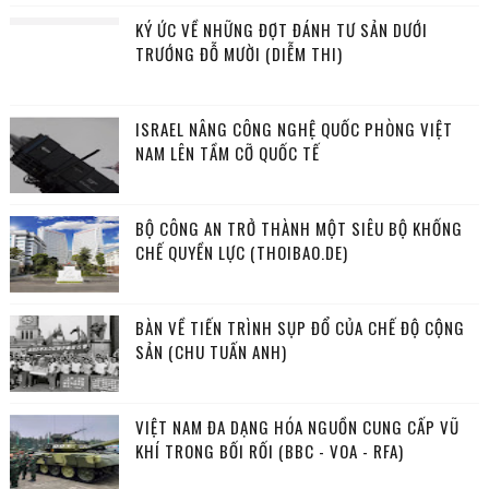
KÝ ỨC VỀ NHỮNG ĐỢT ĐÁNH TƯ SẢN DƯỚI
TRƯỚNG ĐỖ MƯỜI (DIỄM THI)
ISRAEL NÂNG CÔNG NGHỆ QUỐC PHÒNG VIỆT
NAM LÊN TẦM CỠ QUỐC TẾ
BỘ CÔNG AN TRỞ THÀNH MỘT SIÊU BỘ KHỐNG
CHẾ QUYỀN LỰC (THOIBAO.DE)
BÀN VỀ TIẾN TRÌNH SỤP ĐỔ CỦA CHẾ ĐỘ CỘNG
SẢN (CHU TUẤN ANH)
VIỆT NAM ĐA DẠNG HÓA NGUỒN CUNG CẤP VŨ
KHÍ TRONG BỐI RỐI (BBC - VOA - RFA)