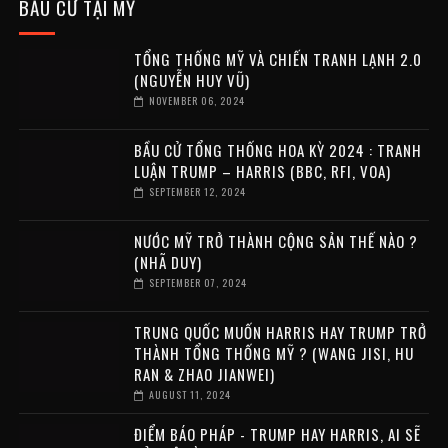
BẦU CỬ TẠI MỸ
TỔNG THỐNG MỸ VÀ CHIẾN TRANH LẠNH 2.0
(NGUYỄN HUY VŨ)
NOVEMBER 06, 2024
BẦU CỬ TỔNG THỐNG HOA KỲ 2024 : TRANH
LUẬN TRUMP – HARRIS (BBC, RFI, VOA)
SEPTEMBER 12, 2024
NƯỚC MỸ TRỞ THÀNH CỘNG SẢN THẾ NÀO ?
(NHÃ DUY)
SEPTEMBER 07, 2024
TRUNG QUỐC MUỐN HARRIS HAY TRUMP TRỞ
THÀNH TỔNG THỐNG MỸ ? (WANG JISI, HU
RAN & ZHAO JIANWEI)
AUGUST 11, 2024
ĐIỂM BÁO PHÁP - TRUMP HAY HARRIS, AI SẼ