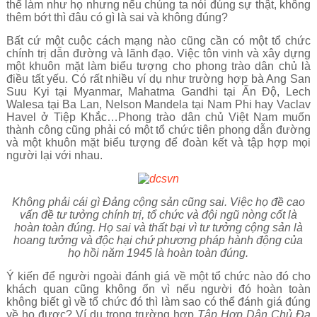
thể làm như họ nhưng nếu chúng ta nói đúng sự thật, không
thêm bớt thì đâu có gì là sai và không đúng?
Bất cứ một cuộc cách mạng nào cũng cần có một tổ chức
chính trị dẫn đường và lãnh đạo. Việc tôn vinh và xây dựng
một khuôn mặt làm biểu tượng cho phong trào dân chủ là
điều tất yếu. Có rất nhiều ví dụ như trường hợp bà Ang San
Suu Kyi tại Myanmar, Mahatma Gandhi tại Ấn Độ, Lech
Walesa tại Ba Lan, Nelson Mandela tại Nam Phi hay Vaclav
Havel ở Tiệp Khắc…Phong trào dân chủ Việt Nam muốn
thành công cũng phải có một tổ chức tiên phong dẫn đường
và một khuôn mặt biểu tượng để đoàn kết và tập hợp mọi
người lại với nhau.
Không phải cái gì Đảng cộng sản cũng sai. Việc họ đề cao
vấn đề tư tưởng chính trị, tổ chức và đội ngũ nòng cốt là
hoàn toàn đúng. Họ sai và thất bại vì tư tưởng cộng sản là
hoang tưởng và độc hại chứ phương pháp hành động của
họ hồi năm 1945 là hoàn toàn đúng.
Ý kiến để người ngoài đánh giá về một tổ chức nào đó cho
khách quan cũng không ổn vì nếu người đó hoàn toàn
không biết gì về tổ chức đó thì làm sao có thể đánh giá đúng
về họ được? Ví dụ trong trường hợp
Tập Hợp Dân Chủ Đa