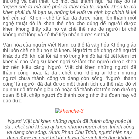
thường và cần thiết. Có một câu thành ngữ rất hay đó là
‘
người chê ta mà chê phải là thầy của ta, người khen ta mà
khen phải thì là bạn ta, những kẻ vuốt ve nịnh bợ chính là kẻ
thù của ta
’. Khen - chê từ lâu đã được nâng lên thành một
nghệ thuật đó là khen thế nào cho đúng để người được
khen không thấy xấu hổ và chê thế nào để người bị chê
không mất lòng và có thể tiếp nhận được sự thật.
Văn hóa của người Việt Nam, cụ thể là văn hóa Khổng giáo
thì luôn chê nhiều hơn là khen. Người ta dễ dàng chê người
khác dù đôi khi cái lỗi rất nhỏ trong khi đó lại rất tiết kiệm lời
khen vì cho rằng sự khen ngợi sẽ làm cho người được khen
trở nên kiêu căng. Người Việt chỉ khen những người đã
thành công hoặc là đã…chết chứ không ai khen những
người chưa thành công và đang còn sống. ‘Người thành
công’ là người đã đạt được một thành tích cụ thể nào đó ví
dụ như đã trở nên giàu có hoặc đã thành đạt trên con đường
quan lộ bất chấp người đó thành công nhờ thủ đoạn hay vô
đạo đức.
Người Việt chỉ khen những người đã thành công hoặc là
đã…chết chứ không ai khen những người chưa thành công
và đang còn sống. (Ảnh: Phan Chu Trinh, người hiện nay
đang được ca ngợi hết lời nhưng lúc sinh thời ông không