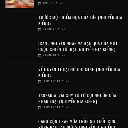
APRIL 13, 2026
TRƯỚC MỘT HIỂM HỌA QUÁ LỚN (NGUYỄN GIA
KIỂNG)
MARCH 23, 2026
IRAN : NGUYÊN NHÂN VÀ HẬU QUẢ CỦA MỘT
CUỘC CHIẾN TỒI BẠI (NGUYỄN GIA KIỂNG)
MARCH 10, 2026
VỀ HUYỀN THOẠI HỒ CHÍ MINH (NGUYỄN GIA
KIỂNG)
FEBRUARY 19, 2026
TANZANIA, VÀI SUY TƯ TỪ CỘI NGUỒN CỦA
NHÂN LOẠI (NGUYỄN GIA KIỂNG)
FEBRUARY 19, 2026
ĐẢNG CỘNG SẢN VỪA TRÒN 96 TUỔI, CÒN
SỐNG BAO LÂU NỮA ? (NGUYỄN GIA KIỂNG ,