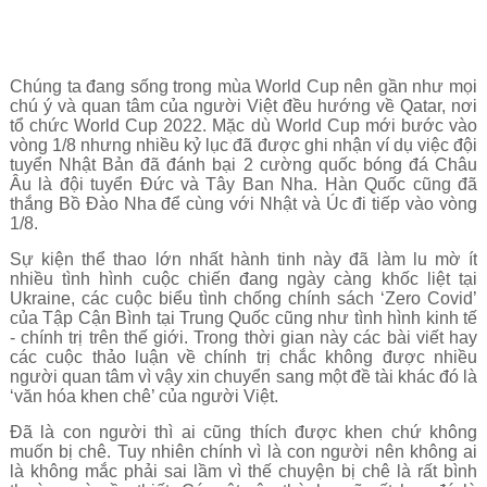
Chúng ta đang sống trong mùa World Cup nên gần như mọi
chú ý và quan tâm của người Việt đều hướng về Qatar, nơi
tổ chức World Cup 2022. Mặc dù World Cup mới bước vào
vòng 1/8 nhưng nhiều kỷ lục đã được ghi nhận ví dụ việc đội
tuyển Nhật Bản đã đánh bại 2 cường quốc bóng đá Châu
Âu là đội tuyển Đức và Tây Ban Nha. Hàn Quốc cũng đã
thắng Bồ Đào Nha để cùng với Nhật và Úc đi tiếp vào vòng
1/8.
Sự kiện thể thao lớn nhất hành tinh này đã làm lu mờ ít
nhiều tình hình cuộc chiến đang ngày càng khốc liệt tại
Ukraine, các cuộc biểu tình chống chính sách ‘Zero Covid’
của Tập Cận Bình tại Trung Quốc cũng như tình hình kinh tế
- chính trị trên thế giới. Trong thời gian này các bài viết hay
các cuộc thảo luận về chính trị chắc không được nhiều
người quan tâm vì vậy xin chuyển sang một đề tài khác đó là
‘văn hóa khen chê’ của người Việt.
Đã là con người thì ai cũng thích được khen chứ không
muốn bị chê. Tuy nhiên chính vì là con người nên không ai
là không mắc phải sai lầm vì thế chuyện bị chê là rất bình