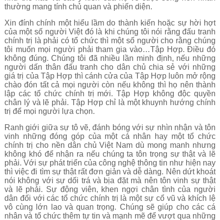
thường mang tính chủ quan và phiến diện.
Xin đính chính một hiểu lầm do thành kiến hoặc sự hời hợt
của một số người Việt đó là khi chúng tôi nói rằng đấu tranh
chính trị là phải có tổ chức thì một số người cho rằng chúng
tôi muốn mọi người phải tham gia vào…Tập Hợp. Điều đó
không đúng. Chúng tôi đã nhiều lần minh định, nếu những
người dấn thân đấu tranh cho dân chủ chia sẻ với những
giá trị của Tập Hợp thì cánh cửa của Tập Hợp luôn mở rộng
chào đón tất cả mọi người còn nếu không thì họ nên thành
lập các tổ chức chính trị mới. Tập Hợp không độc quyền
chân lý và lẽ phải. Tập Hợp chỉ là một khuynh hướng chính
trị để mọi người lựa chọn.
Ranh giới giữa sự tô vẽ, đánh bóng với sự nhìn nhận và tôn
vinh những đóng góp của một cá nhân hay một tổ chức
chính trị cho nền dân chủ Việt Nam dù mong manh nhưng
không khó để nhận ra nếu chúng ta tôn trọng sự thật và lẽ
phải. Với sự phát triển của công nghệ thông tin như hiện nay
thì việc đi tìm sự thật rất đơn giản và dễ dàng. Nên dứt khoát
nói không với sự dối trá và bịa đặt mà nên tôn vinh sự thật
và lẽ phải. Sự động viên, khen ngợi chân tình của người
dân đối với các tổ chức chính trị là một sự cổ vũ và khích lệ
vô cùng lớn lao và quan trọng. Chúng sẽ giúp cho các cá
nhân và tổ chức thêm tự tin và mạnh mẽ để vượt qua những