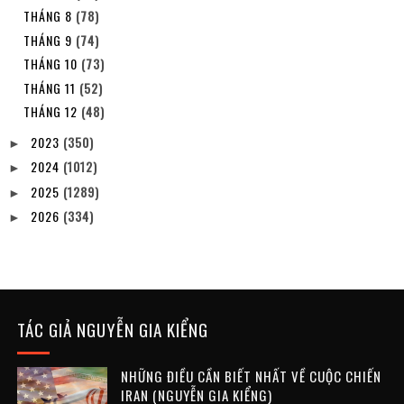
THÁNG 8
(78)
THÁNG 9
(74)
THÁNG 10
(73)
THÁNG 11
(52)
THÁNG 12
(48)
2023
(350)
►
2024
(1012)
►
2025
(1289)
►
2026
(334)
►
TÁC GIẢ NGUYỄN GIA KIỂNG
NHỮNG ĐIỀU CẦN BIẾT NHẤT VỀ CUỘC CHIẾN
IRAN (NGUYỄN GIA KIỂNG)