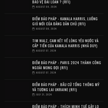
BẢO VỆ ĐÀI LOAN ? (RFI)
AUGUST 09, 2024
ĐIỂM BÁO PHÁP - KAMALA HARRIS, LUỒNG
GIÓ MỚI CỦA ĐẢNG DÂN CHỦ (RFI)
AUGUST 08, 2024
TIM WALZ, CAM KẾT VỀ LÒNG YÊU NƯỚC VÀ
CẤP TIẾN CỦA KAMALA HARRIS (NHÃ DUY)
AUGUST 07, 2024
ĐIỂM BÁO PHÁP - PARIS 2024 THÀNH CÔNG
NGOÀI MONG ĐỢI (RFI)
AUGUST 07, 2024
ĐIỂM BÁO PHÁP - BẦU CỬ TỔNG THỐNG MỸ
VÀ TƯƠNG LAI UKRAINE (RFI)
JULY 31, 2024
ĐIỂM BÁO PHÁP - THÍCH MINH TUỆ GÂY LO