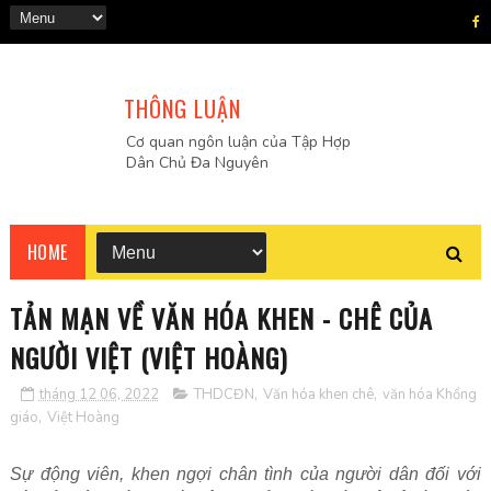
THÔNG LUẬN
Cơ quan ngôn luận của Tập Hợp
Dân Chủ Đa Nguyên
HOME
TẢN MẠN VỀ VĂN HÓA KHEN - CHÊ CỦA
NGƯỜI VIỆT (VIỆT HOÀNG)
tháng 12 06, 2022
THDCĐN
,
Văn hóa khen chê
,
văn hóa Khổng
giáo
,
Việt Hoàng
Sự động viên, khen ngợi chân tình của người dân đối với