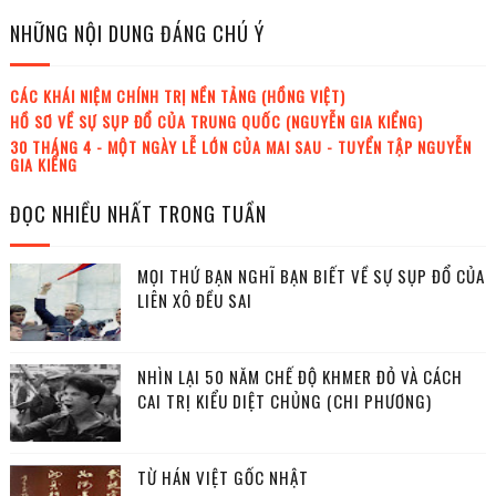
NHỮNG NỘI DUNG ĐÁNG CHÚ Ý
CÁC KHÁI NIỆM CHÍNH TRỊ NỀN TẢNG (HỒNG VIỆT)
HỒ SƠ VỀ SỰ SỤP ĐỔ CỦA TRUNG QUỐC (NGUYỄN GIA KIỂNG)
30 THÁNG 4 - MỘT NGÀY LỄ LỚN CỦA MAI SAU - TUYỂN TẬP NGUYỄN
GIA KIỂNG
ĐỌC NHIỀU NHẤT TRONG TUẦN
MỌI THỨ BẠN NGHĨ BẠN BIẾT VỀ SỰ SỤP ĐỔ CỦA
LIÊN XÔ ĐỀU SAI
NHÌN LẠI 50 NĂM CHẾ ĐỘ KHMER ĐỎ VÀ CÁCH
CAI TRỊ KIỂU DIỆT CHỦNG (CHI PHƯƠNG)
TỪ HÁN VIỆT GỐC NHẬT