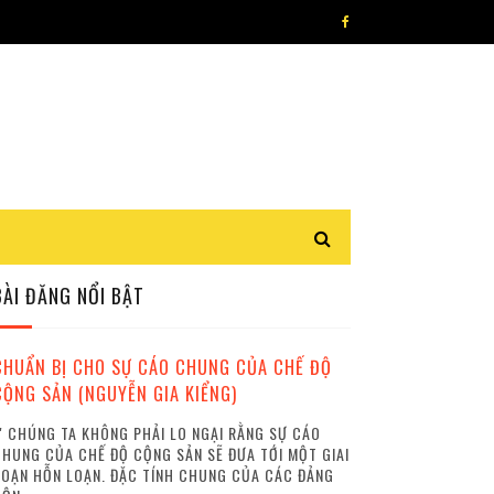
BÀI ĐĂNG NỔI BẬT
CHUẨN BỊ CHO SỰ CÁO CHUNG CỦA CHẾ ĐỘ
CỘNG SẢN (NGUYỄN GIA KIỂNG)
 CHÚNG TA KHÔNG PHẢI LO NGẠI RẰNG SỰ CÁO
HUNG CỦA CHẾ ĐỘ CỘNG SẢN SẼ ĐƯA TỚI MỘT GIAI
OẠN HỖN LOẠN. ĐẶC TÍNH CHUNG CỦA CÁC ĐẢNG