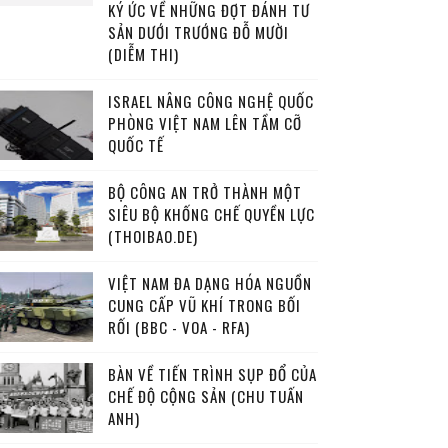
KÝ ỨC VỀ NHỮNG ĐỢT ĐÁNH TƯ
SẢN DƯỚI TRƯỚNG ĐỖ MƯỜI
(DIỄM THI)
ISRAEL NÂNG CÔNG NGHỆ QUỐC
PHÒNG VIỆT NAM LÊN TẦM CỠ
QUỐC TẾ
BỘ CÔNG AN TRỞ THÀNH MỘT
SIÊU BỘ KHỐNG CHẾ QUYỀN LỰC
(THOIBAO.DE)
VIỆT NAM ĐA DẠNG HÓA NGUỒN
CUNG CẤP VŨ KHÍ TRONG BỐI
RỐI (BBC - VOA - RFA)
BÀN VỀ TIẾN TRÌNH SỤP ĐỔ CỦA
CHẾ ĐỘ CỘNG SẢN (CHU TUẤN
ANH)