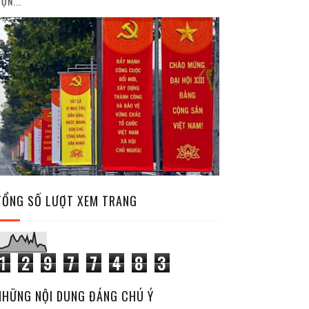
ỘN...
TỔNG SỐ LƯỢT XEM TRANG
1
2
9
7
7
4
8
3
NHỮNG NỘI DUNG ĐÁNG CHÚ Ý