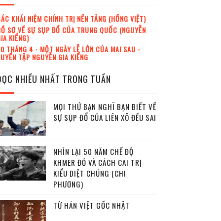
ÁC KHÁI NIỆM CHÍNH TRỊ NỀN TẢNG (HỒNG VIỆT)
Ồ SƠ VỀ SỰ SỤP ĐỔ CỦA TRUNG QUỐC (NGUYỄN
IA KIỂNG)
0 THÁNG 4 - MỘT NGÀY LỄ LỚN CỦA MAI SAU -
UYỂN TẬP NGUYỄN GIA KIỂNG
ĐỌC NHIỀU NHẤT TRONG TUẦN
MỌI THỨ BẠN NGHĨ BẠN BIẾT VỀ
SỰ SỤP ĐỔ CỦA LIÊN XÔ ĐỀU SAI
NHÌN LẠI 50 NĂM CHẾ ĐỘ
KHMER ĐỎ VÀ CÁCH CAI TRỊ
KIỂU DIỆT CHỦNG (CHI
PHƯƠNG)
TỪ HÁN VIỆT GỐC NHẬT