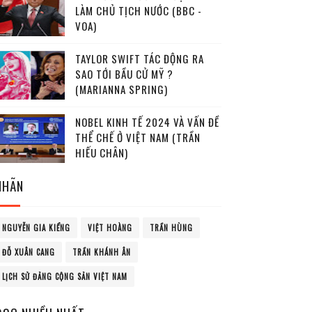
LÀM CHỦ TỊCH NƯỚC (BBC -
VOA)
TAYLOR SWIFT TÁC ĐỘNG RA
SAO TỚI BẦU CỬ MỸ ?
(MARIANNA SPRING)
NOBEL KINH TẾ 2024 VÀ VẤN ĐỀ
THỂ CHẾ Ở VIỆT NAM (TRẦN
HIẾU CHÂN)
NHÃN
NGUYỄN GIA KIỂNG
VIỆT HOÀNG
TRẦN HÙNG
ĐỖ XUÂN CANG
TRẦN KHÁNH ÂN
LỊCH SỬ ĐẢNG CỘNG SẢN VIỆT NAM