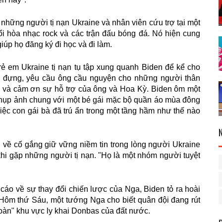
 những người tị nạn Ukraine và nhân viên cứu trợ tại một
ổi hòa nhạc rock và các trận đấu bóng đá. Nó hiện cung
iúp họ đăng ký đi học và đi làm.
ẻ em Ukraine tị nạn tụ tập xung quanh Biden để kể cho
hịu đựng, yêu cầu ông cầu nguyện cho những người thân
e, và cảm ơn sự hỗ trợ của ông và Hoa Kỳ. Biden ôm một
ụp ảnh chung với một bé gái mặc bộ quần áo mùa đông
iệc con gái bà đã trú ẩn trong một tầng hầm như thế nào
ề cố gắng giữ vững niềm tin trong lòng người Ukraine
u khi gặp những người tị nạn. "Họ là một nhóm người tuyệt
áo về sự thay đổi chiến lược của Nga, Biden tỏ ra hoài
 Hôm thứ Sáu, một tướng Nga cho biết quân đội đang rút
 toàn" khu vực ly khai Donbas của đất nước.