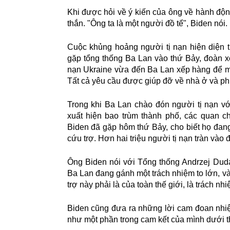
Khi được hỏi về ý kiến
c
ủ
a
ô
ng v
ề
h
à
nh
độ
n
th
ắ
n.
"
Ông ta l
à
m
ộ
t ng
ườ
i đồ tể", Biden n
ó
i.
Cuộc khủng hoảng người tị nạn hiện diện t
gặp tổng thống Ba Lan vào thứ Bảy, đoàn x
nạn Ukraine vừa đến Ba Lan xếp hàng để m
Tất cả yêu cầu được giúp đỡ về nhà ở và ph
Trong khi Ba Lan chào đón người tị nạn v
xuất hiện bao trùm thành phố, các quan 
Biden đã gặp hôm thứ Bảy, cho biết họ đang
cứu trợ. Hơn hai triệu người tị nạn tràn vào 
Ông Biden nói với Tổng thống Andrzej Duda
Ba Lan đang gánh một trách nhiệm to lớn, và t
trợ này phải là của toàn thế giới, là trách n
Biden cũng đưa ra những lời cam đoan nhiệ
như một phần trong cam kết của mình dưới 