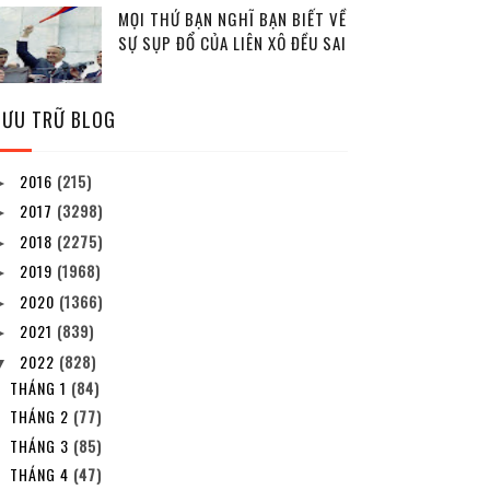
MỌI THỨ BẠN NGHĨ BẠN BIẾT VỀ
SỰ SỤP ĐỔ CỦA LIÊN XÔ ĐỀU SAI
LƯU TRỮ BLOG
2016
(215)
►
2017
(3298)
►
2018
(2275)
►
2019
(1968)
►
2020
(1366)
►
2021
(839)
►
2022
(828)
▼
THÁNG 1
(84)
THÁNG 2
(77)
THÁNG 3
(85)
THÁNG 4
(47)