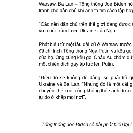
Warsaw, Ba Lan – Tổng thống Joe Biden nói
tranh cho dân chủ khi anh ta tìm cách tập hợ
"Các nền dân chủ trên thế giới đang được t
với cuộc xâm lược Ukraine của Nga.
Phát biểu từ một lâu đài cũ ở Warsaw trư
đã chỉ trích Tổng thống Nga Putin và kêu 
của họ. Ông cũng kêu gọi Châu Âu chấm dứt
một chiến dịch gây áp lực lên Putin.
"Điều đó sẽ không dễ dàng, sẽ phải trả g
Ukraine và Ba Lan. "Nhưng đó là một cái gi
chuyên chế cuối cùng không thể sánh được
tự do ở khắp mọi nơi".
Tổng thống Joe Biden có bài phát biểu tại