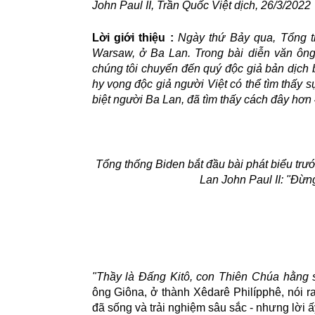
John Paul II, Trần Quốc Việt dịch, 26/3/2022
Lời giới thiệu :
Ngày thứ Bảy qua, Tổng t
Warsaw, ở Ba Lan. Trong bài diễn văn ông 
chúng tôi chuyển đến quý độc giả bản d
hy vọng độc giả người Việt có thể tìm thấy 
biệt người Ba Lan, đã tìm thấy cách đây hơ
Tổng thống Biden bắt đầu bài phát biểu trư
Lan John Paul II: "Đừn
"Thầy là Đấng Kitô, con Thiên Chúa hằng 
ông Giôna, ở thành Xêdarê Philípphê, nói ra
đã sống và trải nghiệm sâu sắc - nhưng lời 