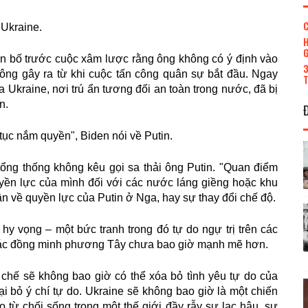
C
 Ukraine.
H
G
yên bố trước cuộc xâm lược rằng ông không có ý định vào
3
o ông gây ra từ khi cuộc tấn công quân sự bắt đầu. Ngay
T
a Ukraine, nơi trú ẩn tương đối an toàn trong nước, đã bị
n.
tục nắm quyền", Biden nói về Putin.
ổng thống không kêu gọi sa thải ông Putin. "Quan điểm
quyền lực của mình đối với các nước láng giềng hoặc khu
n về quyền lực của Putin ở Nga, hay sự thay đổi chế độ.
y vọng – một bức tranh trong đó tự do ngự trị trên các
 các đồng minh phương Tây chưa bao giờ mạnh mẽ hơn.
 chế sẽ không bao giờ có thể xóa bỏ tình yêu tự do của
i bỏ ý chí tự do. Ukraine sẽ không bao giờ là một chiến
 từ chối sống trong một thế giới đầy rẫy sự lạc hậu, sự