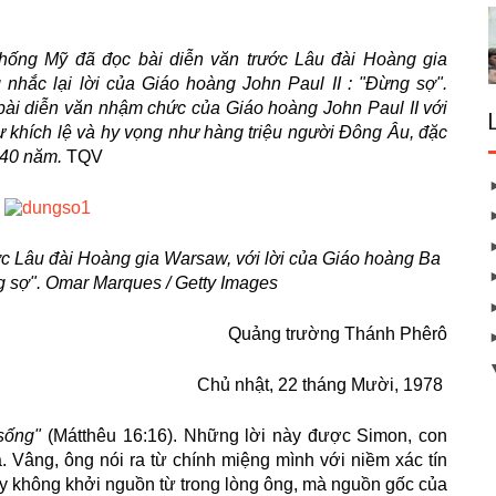
hống Mỹ đã đọc bài diễn văn trước Lâu đài Hoàng gia
nhắc lại lời của Giáo hoàng John Paul II : "Đừng sợ".
ịch bài diễn văn nhậm chức của Giáo hoàng John Paul II với
sự khích lệ và hy vọng như hàng triệu người Đông Âu, đặc
n 40 năm.
TQV
ớc Lâu đài Hoàng gia Warsaw, với lời của Giáo hoàng Ba
g sợ". Omar Marques / Getty Images
Quảng trường Thánh Phêrô
Chủ nhật, 22 tháng Mười, 1978
sống"
(Mátthêu 16:16). Những lời này được Simon, con
. Vâng, ông nói ra từ chính miệng mình với niềm xác tín
ấy không khởi nguồn từ trong lòng ông, mà nguồn gốc của