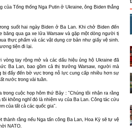
g c
ủ
a T
ổ
ng th
ố
ng Nga Putin
ở
Ukraine,
ô
ng Biden th
ẳ
ng
rong suốt hai ngày Biden ở Ba Lan. Khi chở Biden đến
e băng qua ga xe lửa Warsaw và gặp một dòng người tị
ua thực phẩm và các vật dụng cơ bản như giấy vệ sinh.
ương tiện đi lại.
ới vòng tay rộng mở và các dấu hiệu ủng hộ Ukraine đã
chức Ba Lan, bao gồm cả thị trưởng Warsaw, người mà
 bị đẩy đến bờ vực trong nỗ lực cung cấp nhiều hơn sự
đất nước trong vài tuần.
 trong cuộc họp hôm thứ Bảy : "Chúng tôi nhận ra rằng
ôi không nghĩ đó là nhiệm vụ của Ba Lan. Công tác cứu
hiệm của tất cả các quốc gia".
t thành rằng nếu Nga tấn công Ba Lan, Hoa Kỳ sẽ tự vệ
thời NATO.