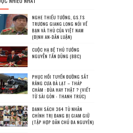
ĐỌC NHIỀU NHẤT
NGHE THIẾU TƯỚNG, GS.TS
TRƯƠNG GIANG LONG NÓI VỀ
BẠN VÀ THÙ CỦA VIỆT NAM
(ĐỊNH AN-DÂN LUẬN)
CUỘC HẠ BỆ THỦ TƯỚNG
NGUYỄN TẤN DŨNG (BBC)
PHỤC HỒI TUYẾN ĐƯỜNG SẮT
RĂNG CƯA ĐÀ LẠT – THÁP
CHÀM : ĐÙA HAY THẬT ? (VIẾT
TỪ SÀI GÒN - THANH TRÚC)
DANH SÁCH 364 TÙ NHÂN
CHÍNH TRỊ ĐANG BỊ GIAM GIỮ
(TẬP HỢP DÂN CHỦ ĐA NGUYÊN)