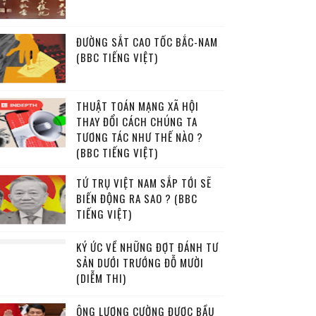
ĐƯỜNG SẮT CAO TỐC BẮC-NAM
(BBC TIẾNG VIỆT)
THUẬT TOÁN MẠNG XÃ HỘI
THAY ĐỔI CÁCH CHÚNG TA
TƯƠNG TÁC NHƯ THẾ NÀO ?
(BBC TIẾNG VIỆT)
TỨ TRỤ VIỆT NAM SẮP TỚI SẼ
BIẾN ĐỘNG RA SAO ? (BBC
TIẾNG VIỆT)
KÝ ỨC VỀ NHỮNG ĐỢT ĐÁNH TƯ
SẢN DƯỚI TRƯỚNG ĐỖ MƯỜI
(DIỄM THI)
ÔNG LƯƠNG CƯỜNG ĐƯỢC BẦU