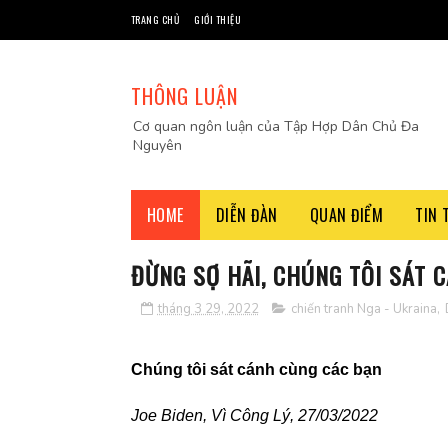
TRANG CHỦ
GIỚI THIỆU
THÔNG LUẬN
Cơ quan ngôn luận của Tập Hợp Dân Chủ Đa
Nguyên
HOME
DIỄN ĐÀN
QUAN ĐIỂM
TIN 
ĐỪNG SỢ HÃI, CHÚNG TÔI SÁT C
tháng 3 29, 2022
chiến tranh Nga - Ukraina
,
Chúng tôi sát cánh cùng các bạn
Joe Biden,
Vì Công Lý, 27/03/2022