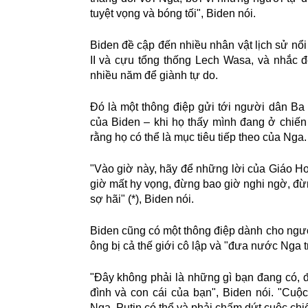
tuyệt vọng và bóng tối", Biden nói.
Biden đề cập đến nhiều nhân vật lịch sử nổ
II và cựu tổng thống Lech Wasa, và nhắc 
nhiều năm để giành tự do.
Đó là một thông điệp gửi tới người dân B
của Biden – khi họ thấy mình đang ở chiến
rằng họ có thể là mục tiêu tiếp theo của Nga.
"Vào giờ này, hãy để những lời của Giáo 
giờ mất hy vọng, đừng bao giờ nghi ngờ, đừ
sợ hãi" (*), Biden nói.
Biden cũng có một thông điệp dành cho ngư
ông bị cả thế giới cô lập và "đưa nước Nga tr
"Đây không phải là những gì bạn đang có, 
đình và con cái của bạn", Biden nói. "Cu
Nga. Putin có thể và phải chấm dứt cuộc chi