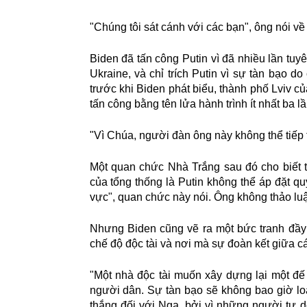
"Chúng tôi sát cánh với các bạn", ông nói về
Biden đã tấn công Putin vì đã nhiều lần tu
Ukraine, và chỉ trích Putin vì sự tàn bạo d
trước khi Biden phát biểu, thành phố Lviv củ
tấn công bằng tên lửa hành trình ít nhất ba lầ
"Vì Chúa, người đàn ông này không thể tiếp 
Một quan chức Nhà Trắng sau đó cho biết t
của tổng thống là Putin không thể áp đặt 
vực", quan chức này nói. Ông không thảo luậ
Nhưng Biden cũng vẽ ra một bức tranh đầy h
chế độ độc tài và nơi mà sự đoàn kết giữa
"Một nhà độc tài muốn xây dựng lại một đế
người dân. Sự tàn bạo sẽ không bao giờ loạ
thắng đối với Nga, bởi vì những người tự do