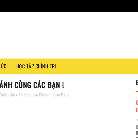
TỨC
HỌC TẬP CHÍNH TRỊ
ÁNH CÙNG CÁC BẠN !
Diễn đàn dân chủ
,
Joe Biden
,
John Paul
"
C
Đ