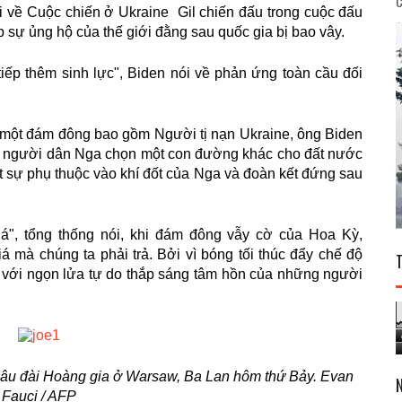
C
 về
Cuộc chiến ở Ukraine
Gil chiến đấu trong cuộc đấu
p sự ủng hộ của thế giới đằng sau quốc gia bị bao vây.
iếp thêm sinh lực", Biden nói về phản ứng toàn cầu đối
ớc một đám đông bao gồm
Người tị nạn Ukraine
, ông Biden
gọi người dân Nga chọn một con đường khác cho đất nước
 sự phụ thuộc vào khí đốt của Nga và đoàn kết đứng sau
iá", tổng thống nói, khi đám đông vẫy cờ của Hoa Kỳ,
á mà chúng ta phải trả. Bởi vì bóng tối thúc đẩy chế độ
 với ngọn lửa tự do thắp sáng tâm hồn của những người
 Lâu đài Hoàng gia ở Warsaw, Ba Lan hôm thứ Bảy. Evan
Fauci / AFP