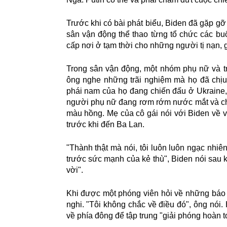
Trước khi có bài phát biểu, Biden đã gặp gỡ
sân vận động thể thao từng tổ chức các bu
cấp nơi ở tạm thời cho những người tị nạn, g
Trong sân vận động, một nhóm phụ nữ và tr
ông nghe những trãi nghiệm mà họ đã c
phái nam của họ đang chiến đấu ở Ukrain
người phụ nữ đang rơm rớm nước mắt và ch
màu hồng. Mẹ của cô gái nói với Biden về v
trước khi đến Ba Lan.
"Thành thật mà nói, tôi luôn luôn ngạc nhiên v
trước sức mạnh của kẻ thù", Biden nói sa
vời".
Khi được một phóng viên hỏi về những báo c
nghi. "Tôi không chắc về điều đó", ông nói.
về phía đông để tập trung "giải phóng hoàn