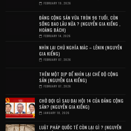
FEBRUARY 19, 2026
ĐẢNG CỘNG SẢN VỪA TRÒN 96 TUỔI, CÒN
SỐNG BAO LÂU NỮA ? (NGUYỄN GIA KIỂNG ,
HOÀNG BÁCH)
FEBRUARY 14, 2026
NHÌN LẠI CHỦ NGHĨA MÁC – LÊNIN (NGUYỄN
GIA KIỂNG)
FEBRUARY 07, 2026
THÊM MỘT DỊP ĐỂ NHÌN LẠI CHẾ ĐỘ CỘNG
SẢN (NGUYỄN GIA KIỂNG)
FEBRUARY 07, 2026
CHỜ ĐỢI GÌ SAU ĐẠI HỘI 14 CỦA ĐẢNG CỘNG
SẢN? (NGUYỄN GIA KIỂNG)
JANUARY 18, 2026
LUẬT PHÁP QUỐC TẾ CÒN LẠI GÌ ? (NGUYỄN