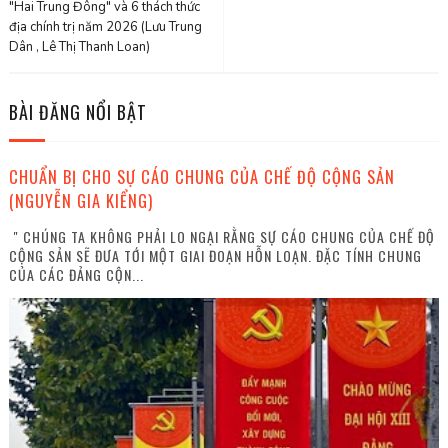
"Hai Trung Đông" và 6 thách thức
địa chính trị năm 2026 (Lưu Trung
Dân , Lê Thị Thanh Loan)
BÀI ĐĂNG NỔI BẬT
CHUẨN BỊ CHO SỰ CÁO CHUNG CỦA CHẾ ĐỘ CỘNG SẢN
(NGUYỄN GIA KIỂNG)
" CHÚNG TA KHÔNG PHẢI LO NGẠI RẰNG SỰ CÁO CHUNG CỦA CHẾ ĐỘ
CỘNG SẢN SẼ ĐƯA TỚI MỘT GIAI ĐOẠN HỖN LOẠN. ĐẶC TÍNH CHUNG
CỦA CÁC ĐẢNG CỘN...