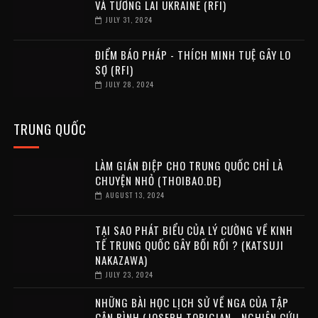
VÀ TƯƠNG LAI UKRAINE (RFI)
JULY 31, 2024
ĐIỂM BÁO PHÁP - THÍCH MINH TUỆ GÂY LO
SỢ (RFI)
JULY 28, 2024
TRUNG QUỐC
LÀM GIÁN ĐIỆP CHO TRUNG QUỐC CHỈ LÀ
CHUYỆN NHỎ (THOIBAO.DE)
AUGUST 13, 2024
TẠI SAO PHÁT BIỂU CỦA LÝ CƯỜNG VỀ KINH
TẾ TRUNG QUỐC GÂY BỐI RỐI ? (KATSUJI
NAKAZAWA)
JULY 23, 2024
NHỮNG BÀI HỌC LỊCH SỬ VỀ NGA CỦA TẬP
CẬN BÌNH (JOSEPH TORIGIAN - NGHIÊN CỨU