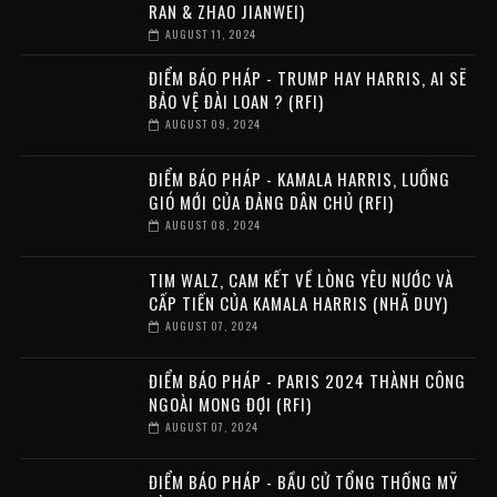
RAN & ZHAO JIANWEI)
AUGUST 11, 2024
ĐIỂM BÁO PHÁP - TRUMP HAY HARRIS, AI SẼ
BẢO VỆ ĐÀI LOAN ? (RFI)
AUGUST 09, 2024
ĐIỂM BÁO PHÁP - KAMALA HARRIS, LUỒNG
GIÓ MỚI CỦA ĐẢNG DÂN CHỦ (RFI)
AUGUST 08, 2024
TIM WALZ, CAM KẾT VỀ LÒNG YÊU NƯỚC VÀ
CẤP TIẾN CỦA KAMALA HARRIS (NHÃ DUY)
AUGUST 07, 2024
ĐIỂM BÁO PHÁP - PARIS 2024 THÀNH CÔNG
NGOÀI MONG ĐỢI (RFI)
AUGUST 07, 2024
ĐIỂM BÁO PHÁP - BẦU CỬ TỔNG THỐNG MỸ