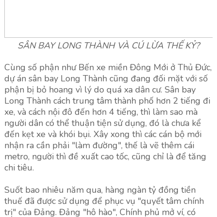
SÂN BAY LONG THÀNH VÀ CÚ LỪA THẾ KỶ?
Cùng số phận như Bến xe miền Đông Mới ở Thủ Đức,
dự án sân bay Long Thành cũng đang đối mặt với số
phận bị bỏ hoang vì lý do quá xa dân cư. Sân bay
Long Thành cách trung tâm thành phố hơn 2 tiếng đi
xe, và cách nội đô đến hơn 4 tiếng, thì làm sao mà
người dân có thể thuận tiện sử dụng, đó là chưa kể
đến kẹt xe và khói bụi. Xây xong thì các cán bộ mới
nhận ra cần phải "làm đường", thế là vẽ thêm cái
metro, người thì đề xuất cao tốc, cũng chỉ là để tăng
chi tiêu.
Suốt bao nhiêu năm qua, hàng ngàn tỷ đồng tiền
thuế đã được sử dụng để phục vụ "quyết tâm chính
trị" của Đảng. Đảng "hô hào", Chính phủ mở ví, có