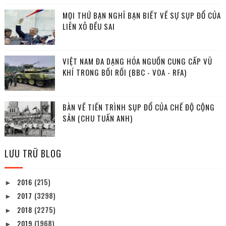
MỌI THỨ BẠN NGHĨ BẠN BIẾT VỀ SỰ SỤP ĐỔ CỦA
LIÊN XÔ ĐỀU SAI
VIỆT NAM ĐA DẠNG HÓA NGUỒN CUNG CẤP VŨ
KHÍ TRONG BỐI RỐI (BBC - VOA - RFA)
BÀN VỀ TIẾN TRÌNH SỤP ĐỔ CỦA CHẾ ĐỘ CỘNG
SẢN (CHU TUẤN ANH)
LƯU TRỮ BLOG
2016
(215)
►
2017
(3298)
►
2018
(2275)
►
2019
(1968)
►