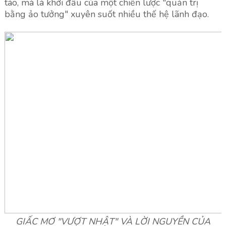
táo, mà là khởi đầu của một chiến lược "quản trị
bằng ảo tưởng" xuyên suốt nhiều thế hệ lãnh đạo.
GIẤC MƠ "VƯỢT NHẬT" VÀ LỜI NGUYỀN CỦA