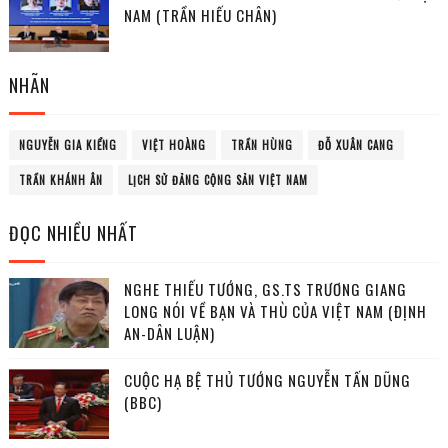
NAM (TRẦN HIẾU CHÂN)
NHÃN
NGUYỄN GIA KIỂNG
VIỆT HOÀNG
TRẦN HÙNG
ĐỖ XUÂN CANG
TRẦN KHÁNH ÂN
LỊCH SỬ ĐẢNG CỘNG SẢN VIỆT NAM
ĐỌC NHIỀU NHẤT
NGHE THIẾU TƯỚNG, GS.TS TRƯƠNG GIANG
LONG NÓI VỀ BẠN VÀ THÙ CỦA VIỆT NAM (ĐỊNH
AN-DÂN LUẬN)
CUỘC HẠ BỆ THỦ TƯỚNG NGUYỄN TẤN DŨNG
(BBC)