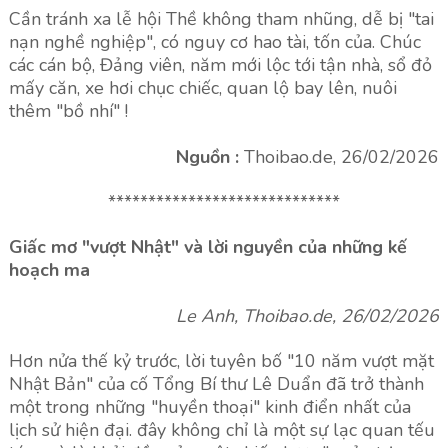
Cần tránh xa lễ hội Thề không tham nhũng, dễ bị "tai
nạn nghề nghiệp", có nguy cơ hao tài, tốn của. Chúc
các cán bộ, Đảng viên, năm mới lộc tới tận nhà, sổ đỏ
mấy căn, xe hơi chục chiếc, quan lộ bay lên, nuôi
thêm "bồ nhí" !
Nguồn :
Thoibao.de, 26/02/2026
*****************************
Giấc mơ "vượt Nhật" và lời nguyền của những kế
hoạch ma
Le Anh, Thoibao.de, 26/02/2026
Hơn nửa thế kỷ trước, lời tuyên bố "10 năm vượt mặt
Nhật Bản" của cố Tổng Bí thư Lê Duẩn đã trở thành
một trong những "huyền thoại" kinh điển nhất của
lịch sử hiện đại. đây không chỉ là một sự lạc quan tếu