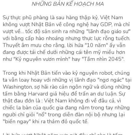
NHỮNG BẢN KẾ HOẠCH MA
Sự thực phũ phàng là sau hàng thập kỷ, Việt Nam
không vượt Nhật Bản về công nghệ hay GDP, mà chỉ
vượt về… tốc độ sản sinh ra những "lãnh đạo giáo sư"
với bằng cấp hào nhoáng nhưng thực lực rỗng tuếch.
Thuyết âm mưu cho rằng, lời hứa "10 năm" ấy vẫn
đang được tái chế dưới những cái tên mỹ miều hơn
như "Kỷ nguyên vươn mình" hay "Tầm nhìn 2045".
Trong khi Nhật Bản tiến vào kỷ nguyên robot, chúng
ta vẫn loay hoay với những vị lãnh đạo "ngơ ngác" tại
Washington, sợ hãi rào cản ngôn ngữ và dùng những
tấm bằng Harvard giả hiệu để trấn an dư luận. Sự
thật đau đớn là : Việt Nam không đi về đâu cả, vì
chiếc la bàn của quốc gia đang nằm trong tay những
người chỉ giỏi "nổ" trong diễn đàn nội bộ nhưng lại
"biến ngay" khi ra thảm đỏ quốc tế.