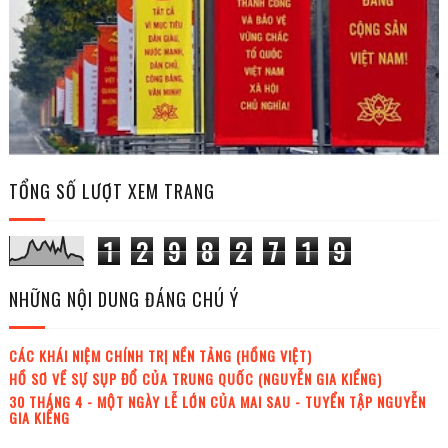
TỔNG SỐ LƯỢT XEM TRANG
1
2
9
8
2
7
1
9
NHỮNG NỘI DUNG ĐÁNG CHÚ Ý
CÁC KHÁI NIỆM CHÍNH TRỊ NỀN TẢNG (HỒNG VIỆT)
HỒ SƠ VỀ SỰ SỤP ĐỔ CỦA TRUNG QUỐC (NGUYỄN GIA KIỂNG)
30 THÁNG 4 - MỘT NGÀY LỄ LỚN CỦA MAI SAU - TUYỂN TẬP NGUYỄN
GIA KIỂNG