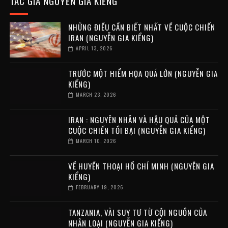
TÁC GIẢ NGUYỄN GIA KIỂNG
NHỮNG ĐIỀU CẦN BIẾT NHẤT VỀ CUỘC CHIẾN
IRAN (NGUYỄN GIA KIỂNG)
APRIL 13, 2026
TRƯỚC MỘT HIỂM HỌA QUÁ LỚN (NGUYỄN GIA
KIỂNG)
MARCH 23, 2026
IRAN : NGUYÊN NHÂN VÀ HẬU QUẢ CỦA MỘT
CUỘC CHIẾN TỒI BẠI (NGUYỄN GIA KIỂNG)
MARCH 10, 2026
VỀ HUYỀN THOẠI HỒ CHÍ MINH (NGUYỄN GIA
KIỂNG)
FEBRUARY 19, 2026
TANZANIA, VÀI SUY TƯ TỪ CỘI NGUỒN CỦA
NHÂN LOẠI (NGUYỄN GIA KIỂNG)