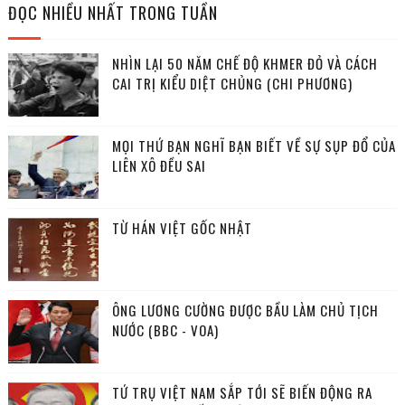
ĐỌC NHIỀU NHẤT TRONG TUẦN
NHÌN LẠI 50 NĂM CHẾ ĐỘ KHMER ĐỎ VÀ CÁCH
CAI TRỊ KIỂU DIỆT CHỦNG (CHI PHƯƠNG)
MỌI THỨ BẠN NGHĨ BẠN BIẾT VỀ SỰ SỤP ĐỔ CỦA
LIÊN XÔ ĐỀU SAI
TỪ HÁN VIỆT GỐC NHẬT
ÔNG LƯƠNG CƯỜNG ĐƯỢC BẦU LÀM CHỦ TỊCH
NƯỚC (BBC - VOA)
TỨ TRỤ VIỆT NAM SẮP TỚI SẼ BIẾN ĐỘNG RA