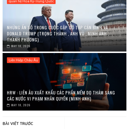
quan hệ Hoa Kỳ-Trung Quốc
NHỮNG ẨN SỐ TRONG CUỘC GẶP GỠ TẬP CẬN BÌNH VÀ
DONALD TRUMP (TRỌNG THÀNH , ANH VŨ , MINH ANH ,
THANH PHƯƠNG)
MAY 18, 2026
Liên Hiệp Châu Âu
HRW : LIÊN ÂU XUẤT KHẨU CÁC PHẦN MỀM DỌ THÁM SANG
CÁC NƯỚC VI PHẠM NHÂN QUYỀN (MINH ANH)
MAY 18, 2026
BÀI VIẾT TRƯỚC