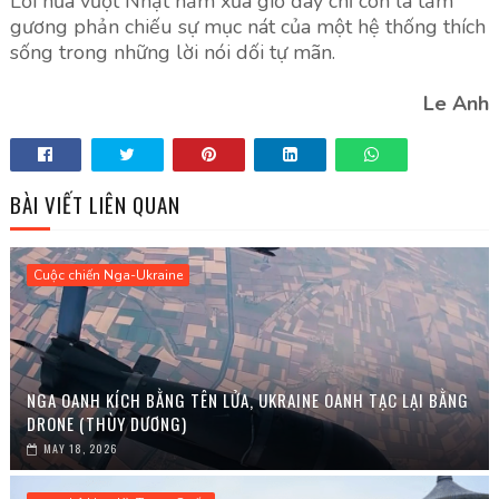
Lời hứa vượt Nhật năm xưa giờ đây chỉ còn là tấm
gương phản chiếu sự mục nát của một hệ thống thích
sống trong những lời nói dối tự mãn.
Le Anh
BÀI VIẾT LIÊN QUAN
Cuộc chiến Nga-Ukraine
NGA OANH KÍCH BẰNG TÊN LỬA, UKRAINE OANH TẠC LẠI BẰNG
DRONE (THÙY DƯƠNG)
MAY 18, 2026