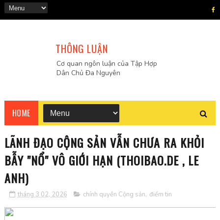
THÔNG LUẬN
Cơ quan ngôn luận của Tập Hợp
Dân Chủ Đa Nguyên
HOME
LÃNH ĐẠO CỘNG SẢN VẪN CHƯA RA KHỎI
BẪY "NỔ" VÔ GIỚI HẠN (THOIBAO.DE , LE
ANH)
tháng 3 02, 2026
chính quyền Cộng sản
,
điểm tin