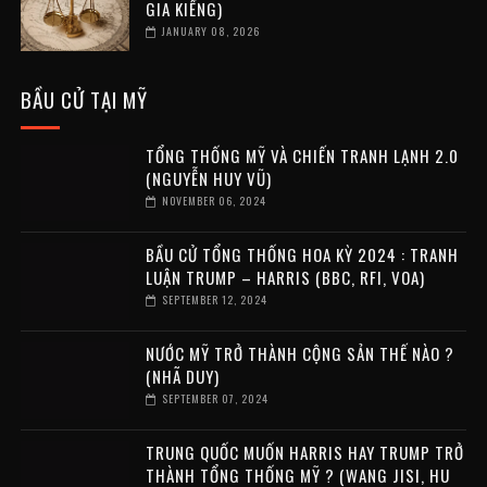
GIA KIỂNG)
JANUARY 08, 2026
BẦU CỬ TẠI MỸ
TỔNG THỐNG MỸ VÀ CHIẾN TRANH LẠNH 2.0
(NGUYỄN HUY VŨ)
NOVEMBER 06, 2024
BẦU CỬ TỔNG THỐNG HOA KỲ 2024 : TRANH
LUẬN TRUMP – HARRIS (BBC, RFI, VOA)
SEPTEMBER 12, 2024
NƯỚC MỸ TRỞ THÀNH CỘNG SẢN THẾ NÀO ?
(NHÃ DUY)
SEPTEMBER 07, 2024
TRUNG QUỐC MUỐN HARRIS HAY TRUMP TRỞ
THÀNH TỔNG THỐNG MỸ ? (WANG JISI, HU