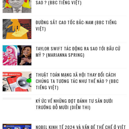
SAO ? (BBC TIẾNG VIỆT)
ĐƯỜNG SẮT CAO TỐC BẮC-NAM (BBC TIẾNG
VIỆT)
TAYLOR SWIFT TÁC ĐỘNG RA SAO TỚI BẦU CỬ
MỸ ? (MARIANNA SPRING)
THUẬT TOÁN MẠNG XÃ HỘI THAY ĐỔI CÁCH
CHÚNG TA TƯƠNG TÁC NHƯ THẾ NÀO ? (BBC
TIẾNG VIỆT)
KÝ ỨC VỀ NHỮNG ĐỢT ĐÁNH TƯ SẢN DƯỚI
TRƯỚNG ĐỖ MƯỜI (DIỄM THI)
NOBEL KINH TẾ 2024 VÀ VẤN ĐỀ THỂ CHẾ Ở VIỆT