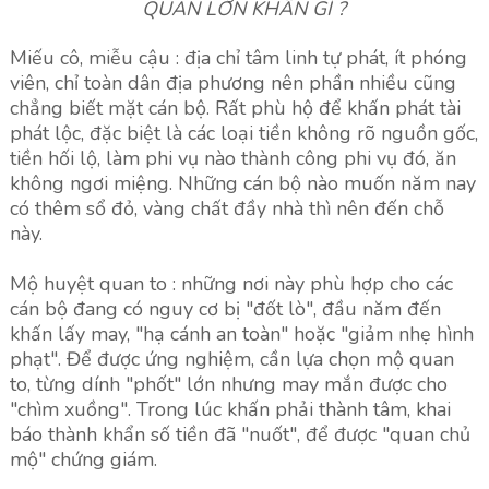
QUAN LỚN KHẤN GÌ ?
Miếu cô, miễu cậu : địa chỉ tâm linh tự phát, ít phóng
viên, chỉ toàn dân địa phương nên phần nhiều cũng
chẳng biết mặt cán bộ. Rất phù hộ để khấn phát tài
phát lộc, đặc biệt là các loại tiền không rõ nguồn gốc,
tiền hối lộ, làm phi vụ nào thành công phi vụ đó, ăn
không ngơi miệng. Những cán bộ nào muốn năm nay
có thêm sổ đỏ, vàng chất đầy nhà thì nên đến chỗ
này.
Mộ huyệt quan to : những nơi này phù hợp cho các
cán bộ đang có nguy cơ bị "đốt lò", đầu năm đến
khấn lấy may, "hạ cánh an toàn" hoặc "giảm nhẹ hình
phạt". Để được ứng nghiệm, cần lựa chọn mộ quan
to, từng dính "phốt" lớn nhưng may mắn được cho
"chìm xuồng". Trong lúc khấn phải thành tâm, khai
báo thành khẩn số tiền đã "nuốt", để được "quan chủ
mộ" chứng giám.