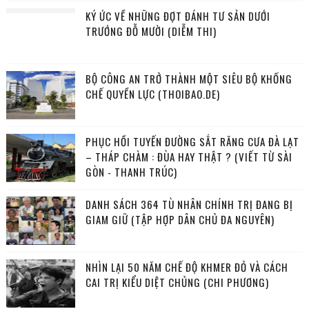
KÝ ỨC VỀ NHỮNG ĐỢT ĐÁNH TƯ SẢN DƯỚI
TRƯỚNG ĐỖ MƯỜI (DIỄM THI)
BỘ CÔNG AN TRỞ THÀNH MỘT SIÊU BỘ KHỐNG
CHẾ QUYỀN LỰC (THOIBAO.DE)
PHỤC HỒI TUYẾN ĐƯỜNG SẮT RĂNG CƯA ĐÀ LẠT
– THÁP CHÀM : ĐÙA HAY THẬT ? (VIẾT TỪ SÀI
GÒN - THANH TRÚC)
DANH SÁCH 364 TÙ NHÂN CHÍNH TRỊ ĐANG BỊ
GIAM GIỮ (TẬP HỢP DÂN CHỦ ĐA NGUYÊN)
NHÌN LẠI 50 NĂM CHẾ ĐỘ KHMER ĐỎ VÀ CÁCH
CAI TRỊ KIỂU DIỆT CHỦNG (CHI PHƯƠNG)