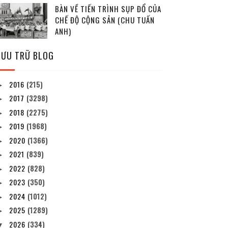
BÀN VỀ TIẾN TRÌNH SỤP ĐỔ CỦA
CHẾ ĐỘ CỘNG SẢN (CHU TUẤN
ANH)
LƯU TRỮ BLOG
2016
(215)
►
2017
(3298)
►
2018
(2275)
►
2019
(1968)
►
2020
(1366)
►
2021
(839)
►
2022
(828)
►
2023
(350)
►
2024
(1012)
►
2025
(1289)
►
2026
(334)
▼