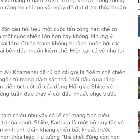
a vào tháng 6 năm 2025. Trong khi đó, Tổng thống
n rằng họ chỉ còn vài ngày để đạt được thỏa thuận
đặt câu hỏi liệu một cuộc tấn công hạn chế có
 một cuộc chiến lớn hơn hay không. Nhưng ý
sai lầm. Chiến tranh không bị ràng buộc bởi các
hai bên đều muốn kiềm chế. Hiện tại, có vẻ như lợi
h Ali Khamenei đã rũ bỏ cái gọi là "kiềm chế chiến
ngôn từ mang đậm sắc thái "đối đầu qua lăng
 điển tích cốt lõi của dòng Hồi giáo Shiite về
ng tuẫn đạo thay vì cúi đầu khuất phục trước
tham chiếu như vậy có lẽ chỉ mang tính biểu
trị của người Shiite, Karbala là một bộ quy tắc về
ôn vinh tinh thần kháng chiến bất khuất trước
chọn thỏa hiệp. Tư tưởng "thà chết đứng còn hơn