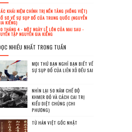
ÁC KHÁI NIỆM CHÍNH TRỊ NỀN TẢNG (HỒNG VIỆT)
Ồ SƠ VỀ SỰ SỤP ĐỔ CỦA TRUNG QUỐC (NGUYỄN
IA KIỂNG)
0 THÁNG 4 - MỘT NGÀY LỄ LỚN CỦA MAI SAU -
UYỂN TẬP NGUYỄN GIA KIỂNG
ĐỌC NHIỀU NHẤT TRONG TUẦN
MỌI THỨ BẠN NGHĨ BẠN BIẾT VỀ
SỰ SỤP ĐỔ CỦA LIÊN XÔ ĐỀU SAI
NHÌN LẠI 50 NĂM CHẾ ĐỘ
KHMER ĐỎ VÀ CÁCH CAI TRỊ
KIỂU DIỆT CHỦNG (CHI
PHƯƠNG)
TỪ HÁN VIỆT GỐC NHẬT