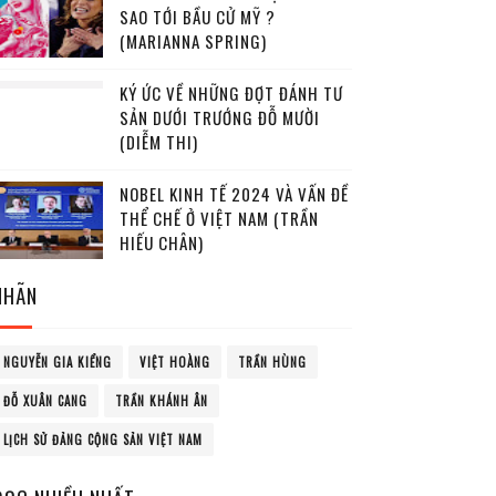
SAO TỚI BẦU CỬ MỸ ?
(MARIANNA SPRING)
KÝ ỨC VỀ NHỮNG ĐỢT ĐÁNH TƯ
SẢN DƯỚI TRƯỚNG ĐỖ MƯỜI
(DIỄM THI)
NOBEL KINH TẾ 2024 VÀ VẤN ĐỀ
THỂ CHẾ Ở VIỆT NAM (TRẦN
HIẾU CHÂN)
NHÃN
NGUYỄN GIA KIỂNG
VIỆT HOÀNG
TRẦN HÙNG
ĐỖ XUÂN CANG
TRẦN KHÁNH ÂN
LỊCH SỬ ĐẢNG CỘNG SẢN VIỆT NAM