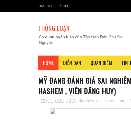
TRANG CHỦ
GIỚI THIỆU
THÔNG LUẬN
Cơ quan ngôn luận của Tập Hợp Dân Chủ Đa
Nguyên
HOME
DIỄN ĐÀN
QUAN ĐIỂM
TIN 
MỸ ĐANG ĐÁNH GIÁ SAI NGHIÊM
HASHEM , VIÊN ĐĂNG HUY)
tháng 3 02, 2026
chiến tranh Israel - Iran
,
di