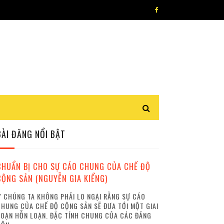
BÀI ĐĂNG NỔI BẬT
CHUẨN BỊ CHO SỰ CÁO CHUNG CỦA CHẾ ĐỘ
CỘNG SẢN (NGUYỄN GIA KIỂNG)
 CHÚNG TA KHÔNG PHẢI LO NGẠI RẰNG SỰ CÁO
HUNG CỦA CHẾ ĐỘ CỘNG SẢN SẼ ĐƯA TỚI MỘT GIAI
OẠN HỖN LOẠN. ĐẶC TÍNH CHUNG CỦA CÁC ĐẢNG