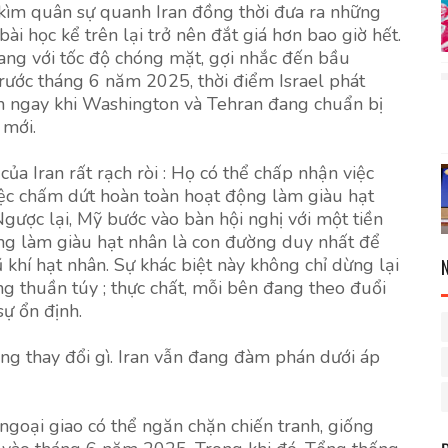
 kìm quân sự quanh Iran đồng thời đưa ra những
ài học kể trên lại trở nên đắt giá hơn bao giờ hết.
ang với tốc độ chóng mặt, gợi nhắc đến bầu
rước tháng 6 năm 2025, thời điểm Israel phát
an ngay khi Washington và Tehran đang chuẩn bị
 mới.
ủa Iran rất rạch ròi : Họ có thể chấp nhận việc
iệc chấm dứt hoàn toàn hoạt động làm giàu hạt
gược lại, Mỹ bước vào bàn hội nghị với một tiền
năng làm giàu hạt nhân là con đường duy nhất để
khí hạt nhân. Sự khác biệt này không chỉ dừng lại
ng thuần túy ; thực chất, mỗi bên đang theo đuổi
ự ổn định.
ẳng thay đổi gì. Iran vẫn đang đàm phán dưới áp
 ngoại giao có thể ngăn chặn chiến tranh, giống