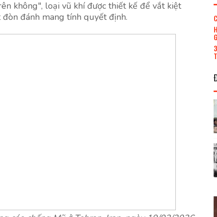
ên không", loại vũ khí được thiết kế để vắt kiệt
 đòn đánh mang tính quyết định.
C
H
G
3
T