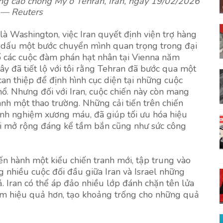
g cáo chống Mỹ ở Tehran, Iran, ngày 19/02/2026
— Reuters
là Washington, việc Iran quyết định viện trợ hàng
 dấu một bước chuyển mình quan trọng trong đại
ổ các cuộc đàm phán hạt nhân tại Vienna năm
y đã tiết lộ với tôi rằng Tehran đã bước qua một
can thiệp để định hình cục diện tại những cuộc
hổ. Nhưng đối với Iran, cuộc chiến này còn mang
ành một thao trường. Những cải tiến trên chiến
inh nghiệm xương máu, đã giúp tối ưu hóa hiệu
ời mở rộng đáng kể tầm bắn cũng như sức công
iến hành một kiểu chiến tranh mới, tập trung vào
g nhiều cuộc đối đầu giữa Iran và Israel những
. Iran có thể áp đảo nhiều lớp đánh chặn tên lửa
kém hiệu quả hơn, tạo khoảng trống cho những quả