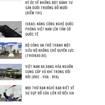
KÝ ỨC VỀ NHỮNG ĐỢT ĐÁNH TƯ
SẢN DƯỚI TRƯỚNG ĐỖ MƯỜI
(DIỄM THI)
ISRAEL NÂNG CÔNG NGHỆ QUỐC
PHÒNG VIỆT NAM LÊN TẦM CỠ
QUỐC TẾ
BỘ CÔNG AN TRỞ THÀNH MỘT
SIÊU BỘ KHỐNG CHẾ QUYỀN LỰC
(THOIBAO.DE)
VIỆT NAM ĐA DẠNG HÓA NGUỒN
CUNG CẤP VŨ KHÍ TRONG BỐI
RỐI (BBC - VOA - RFA)
MỌI THỨ BẠN NGHĨ BẠN BIẾT VỀ
SỰ SỤP ĐỔ CỦA LIÊN XÔ ĐỀU SAI