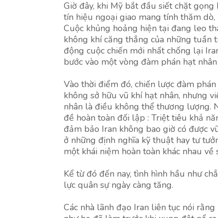
Giờ đây, khi Mỹ bắt đầu siết chặt gọng
tín hiệu ngoại giao mang tính thăm dò, b
Cuộc khủng hoảng hiện tại đang leo th
không khí căng thẳng của những tuần t
động cuộc chiến mới nhất chống lại Ir
bước vào một vòng đàm phán hạt nhân
Vào thời điểm đó, chiến lược đàm phán c
không sở hữu vũ khí hạt nhân, nhưng v
nhân là điều không thể thương lượng. N
đề hoàn toàn đối lập : Triệt tiêu khả 
đảm bảo Iran không bao giờ có được vũ 
ở những định nghĩa kỹ thuật hay tư tưở
một khái niệm hoàn toàn khác nhau về s
Kể từ đó đến nay, tình hình hầu như ch
lực quân sự ngày càng tăng.
Các nhà lãnh đạo Iran liên tục nói rằng