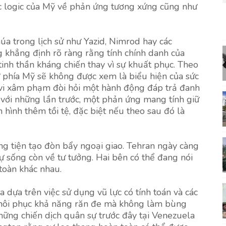
ức logic của Mỹ về phản ứng tương xứng cũng như
a trong lịch sử như Yazid, Nimrod hay các
 khẳng định rõ ràng rằng tính chính danh của
inh thần kháng chiến thay vì sự khuất phục. Theo
ừ phía Mỹ sẽ không được xem là biểu hiện của sức
nh vi xâm phạm đòi hỏi một hành động đáp trả đanh
 với những lần trước, một phản ứng mang tính giữ
h hình thêm tồi tệ, đặc biệt nếu theo sau đó là
ng tiện tạo đòn bẩy ngoại giao. Tehran ngày càng
sự sống còn về tư tưởng. Hai bên có thể đang nói
toàn khác nhau.
 dựa trên việc sử dụng vũ lực có tính toán và các
hôi phục khả năng răn đe mà không làm bùng
ững chiến dịch quân sự trước đây tại Venezuela