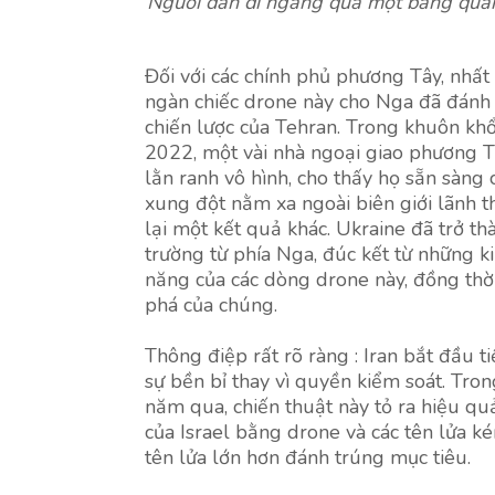
Người dân đi ngang qua một bảng quản
Đối với các chính phủ phương Tây, nhất 
ngàn chiếc drone này cho Nga đã đánh
chiến lược của Tehran. Trong khuôn kh
2022, một vài nhà ngoại giao phương Tâ
lằn ranh vô hình, cho thấy họ sẵn sàng 
xung đột nằm xa ngoài biên giới lãnh t
lại một kết quả khác. Ukraine đã trở th
trường từ phía Nga, đúc kết từ những k
năng của các dòng drone này, đồng th
phá của chúng.
Thông điệp rất rõ ràng : Iran bắt đầu t
sự bền bỉ thay vì quyền kiểm soát. Tron
năm qua, chiến thuật này tỏ ra hiệu quả
của Israel bằng drone và các tên lửa 
tên lửa lớn hơn đánh trúng mục tiêu.