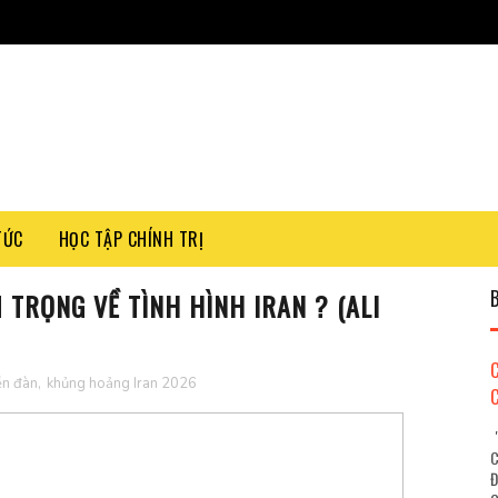
TỨC
HỌC TẬP CHÍNH TRỊ
 TRỌNG VỀ TÌNH HÌNH IRAN ? (ALI
ễn đàn
,
khủng hoảng Iran 2026
"
C
Đ