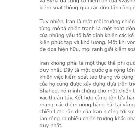
và Syria đã củng cố niềm tin của Washi
kiểm soát thông qua các đòn tấn công ch
Tuy nhiên, Iran là một môi trường chiến
từng mô tả chiến tranh là một hoạt độn
của những yếu tố bất định khiến các kế
kiện phức tạp và khó lường. Một khi vò
đe dọa hiện hữu, mọi ranh giới kiểm so
Iran không phải là một thực thể phi quố
duy nhất. Đây là một quốc gia rộng lớn
khiến việc kiểm soát leo thang vô cùn
của họ cũng được xây dựng dựa trên tri
Shahed, nó minh chứng cho một chiến lư
xác thuần túy. Kết hợp cùng tên lửa hàn
mạng, các điểm nóng hàng hải tại vùng
chiến lược răn đe của Iran hướng tới sự
lan rộng ra nhiều chiến trường khác nha
duy nhất.