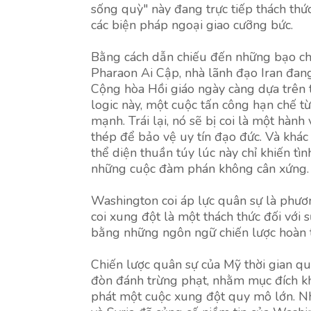
sống quỳ" này đang trực tiếp thách th
các biện pháp ngoại giao cưỡng bức.
Bằng cách dẫn chiếu đến những bạo chú
Pharaon Ai Cập, nhà lãnh đạo Iran đang
Cộng hòa Hồi giáo ngày càng dựa trên t
logic này, một cuộc tấn công hạn chế t
mạnh. Trái lại, nó sẽ bị coi là một hà
thép để bảo vệ uy tín đạo đức. Và khác
thể diện thuần túy lúc này chỉ khiến tìn
những cuộc đàm phán không cân xứng.
Washington coi áp lực quân sự là phươ
coi xung đột là một thách thức đối với 
bằng những ngôn ngữ chiến lược hoàn 
Chiến lược quân sự của Mỹ thời gian qua
đòn đánh trừng phạt, nhằm mục đích k
phát một cuộc xung đột quy mô lớn. Nh