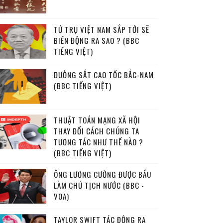
TỨ TRỤ VIỆT NAM SẮP TỚI SẼ
BIẾN ĐỘNG RA SAO ? (BBC
TIẾNG VIỆT)
ĐƯỜNG SẮT CAO TỐC BẮC-NAM
(BBC TIẾNG VIỆT)
THUẬT TOÁN MẠNG XÃ HỘI
THAY ĐỔI CÁCH CHÚNG TA
TƯƠNG TÁC NHƯ THẾ NÀO ?
(BBC TIẾNG VIỆT)
ÔNG LƯƠNG CƯỜNG ĐƯỢC BẦU
LÀM CHỦ TỊCH NƯỚC (BBC -
VOA)
TAYLOR SWIFT TÁC ĐỘNG RA