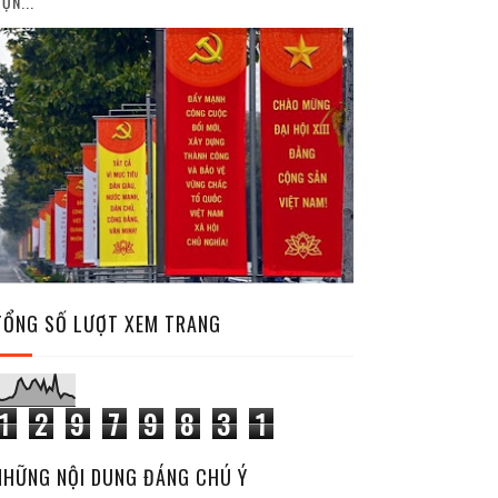
ỘN...
TỔNG SỐ LƯỢT XEM TRANG
1
2
9
7
9
8
3
1
NHỮNG NỘI DUNG ĐÁNG CHÚ Ý