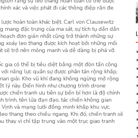
ngton rằng sự leo thang hoàn toàn có thể được
ính xác và việc phát đi các thông điệp răn đe.
 lược hoàn toàn khác biệt. Carl von Clausewitz
g mang đặc trưng của ma sát, sự tích tụ dần dần
 hoạch đơn giản nhất cũng trở thành những sự
ng xoáy leo thang được kích hoạt bởi những mối
át sẽ trở nên mỏng manh và dễ dàng bị phá vỡ.
c gia có thể bị tiêu diệt bằng một đòn tấn công
 với năng lực quân sự được phân tán rộng khắp,
g nan giải. Kho vũ khí đang không ngừng mở rộng
ết lý này. Điển hình như chương trình drone
ợc chiến tranh ưu tiên sự bền bỉ hơn là độ chính
h trình, tên lửa đạn đạo, tác chiến không gian
 Vịnh và mạng lưới đồng minh khắp khu vực,
 leo thang theo chiều ngang. Khi đó, chiến tranh sẽ
u thay vì chỉ tập trung vào một trục giao tranh