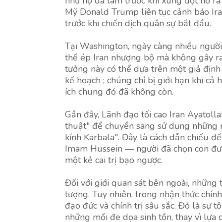
như họ đã làm trước khi xung đột nổ r
Mỹ Donald Trump liên tục cảnh báo Ira
trước khi chiến dịch quân sự bắt đầu.
Tại Washington, ngày càng nhiều người 
thể ép Iran nhượng bộ mà không gây ra
tưởng này có thể dựa trên một giả định 
kế hoạch ; chúng chỉ bị giới hạn khi cả 
ích chung đó đã không còn.
Gần đây, Lãnh đạo tối cao Iran Ayatolla
thuật" để chuyển sang sử dụng những 
kính Karbala". Đây là cách dẫn chiếu đến
Imam Hussein — người đã chọn con đườ
một kẻ cai trị bạo ngược.
Đối với giới quan sát bên ngoài, những 
tượng. Tuy nhiên, trong nhận thức chính 
đạo đức và chính trị sâu sắc. Đó là sự t
những mối đe dọa sinh tồn, thay vì lựa 