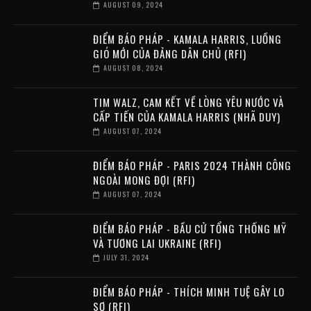
AUGUST 09, 2024
ĐIỂM BÁO PHÁP - KAMALA HARRIS, LUỒNG
GIÓ MỚI CỦA ĐẢNG DÂN CHỦ (RFI)
AUGUST 08, 2024
TIM WALZ, CAM KẾT VỀ LÒNG YÊU NƯỚC VÀ
CẤP TIẾN CỦA KAMALA HARRIS (NHÃ DUY)
AUGUST 07, 2024
ĐIỂM BÁO PHÁP - PARIS 2024 THÀNH CÔNG
NGOÀI MONG ĐỢI (RFI)
AUGUST 07, 2024
ĐIỂM BÁO PHÁP - BẦU CỬ TỔNG THỐNG MỸ
VÀ TƯƠNG LAI UKRAINE (RFI)
JULY 31, 2024
ĐIỂM BÁO PHÁP - THÍCH MINH TUỆ GÂY LO
SỢ (RFI)