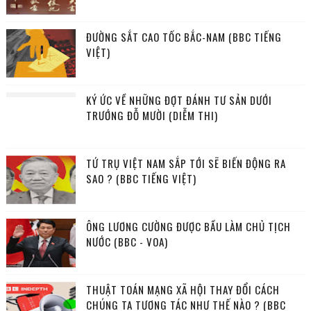
ĐƯỜNG SẮT CAO TỐC BẮC-NAM (BBC TIẾNG
VIỆT)
KÝ ỨC VỀ NHỮNG ĐỢT ĐÁNH TƯ SẢN DƯỚI
TRƯỚNG ĐỖ MƯỜI (DIỄM THI)
TỨ TRỤ VIỆT NAM SẮP TỚI SẼ BIẾN ĐỘNG RA
SAO ? (BBC TIẾNG VIỆT)
ÔNG LƯƠNG CƯỜNG ĐƯỢC BẦU LÀM CHỦ TỊCH
NƯỚC (BBC - VOA)
THUẬT TOÁN MẠNG XÃ HỘI THAY ĐỔI CÁCH
CHÚNG TA TƯƠNG TÁC NHƯ THẾ NÀO ? (BBC