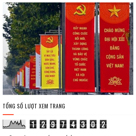
TỔNG SỐ LƯỢT XEM TRANG
1
2
9
7
4
3
0
2