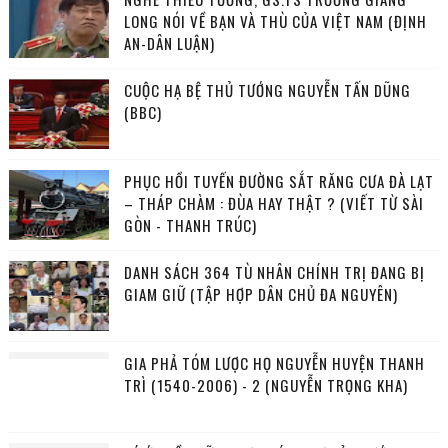
LONG NÓI VỀ BẠN VÀ THÙ CỦA VIỆT NAM (ĐỊNH
AN-DÂN LUẬN)
CUỘC HẠ BỆ THỦ TƯỚNG NGUYỄN TẤN DŨNG
(BBC)
PHỤC HỒI TUYẾN ĐƯỜNG SẮT RĂNG CƯA ĐÀ LẠT
– THÁP CHÀM : ĐÙA HAY THẬT ? (VIẾT TỪ SÀI
GÒN - THANH TRÚC)
DANH SÁCH 364 TÙ NHÂN CHÍNH TRỊ ĐANG BỊ
GIAM GIỮ (TẬP HỢP DÂN CHỦ ĐA NGUYÊN)
GIA PHẢ TÓM LƯỢC HỌ NGUYỄN HUYỆN THANH
TRÌ (1540-2006) - 2 (NGUYỄN TRỌNG KHA)