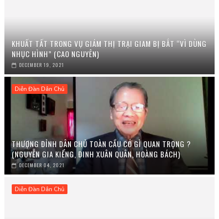
KHUẤT TẤT TRONG VỤ GIÁM THỊ TRẠI GIAM BỊ BẮT “VÌ DÙNG
NHỤC HÌNH” (CAO NGUYÊN)
DECEMBER 19, 2021
Diễn Đàn Dân Chủ
THƯỢNG ĐỈNH DÂN CHỦ TOÀN CẦU CÓ GÌ QUAN TRỌNG ?
(NGUYỄN GIA KIỂNG, ĐINH XUÂN QUÂN, HOÀNG BÁCH)
DECEMBER 04, 2021
Diễn Đàn Dân Chủ