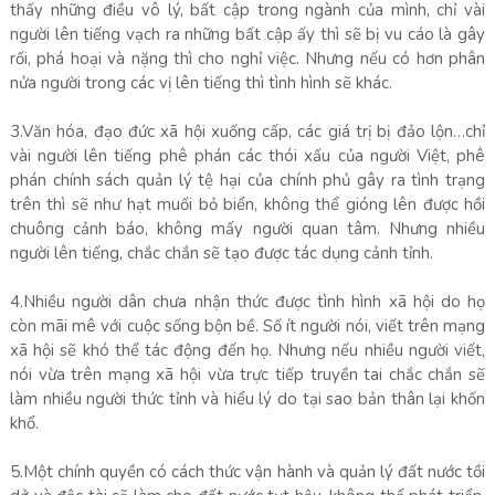
thấy những điều vô lý, bất cập trong ngành của mình, chỉ vài
người lên tiếng vạch ra những bất cập ấy thì sẽ bị vu cáo là gây
rối, phá hoại và nặng thì cho nghỉ việc. Nhưng nếu có hơn phân
nửa người trong các vị lên tiếng thì tình hình sẽ khác.
3.Văn hóa, đạo đức xã hội xuống cấp, các giá trị bị đảo lộn…chỉ
vài người lên tiếng phê phán các thói xấu của người Việt, phê
phán chính sách quản lý tệ hại của chính phủ gây ra tình trạng
trên thì sẽ như hạt muối bỏ biển, không thể gióng lên được hồi
chuông cảnh báo, không mấy người quan tâm. Nhưng nhiều
người lên tiếng, chắc chắn sẽ tạo được tác dụng cảnh tỉnh.
4.Nhiều người dân chưa nhận thức được tình hình xã hội do họ
còn mãi mê với cuộc sống bộn bề. Số ít người nói, viết trên mạng
xã hội sẽ khó thể tác động đến họ. Nhưng nếu nhiều người viết,
nói vừa trên mạng xã hội vừa trực tiếp truyền tai chắc chắn sẽ
làm nhiều người thức tỉnh và hiểu lý do tại sao bản thân lại khốn
khổ.
5.Một chính quyền có cách thức vận hành và quản lý đất nước tồi