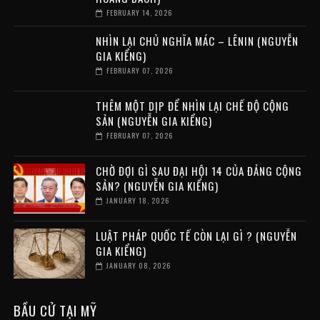
FEBRUARY 14, 2026
NHÌN LẠI CHỦ NGHĨA MÁC – LÊNIN (NGUYỄN
GIA KIỂNG)
FEBRUARY 07, 2026
THÊM MỘT DỊP ĐỂ NHÌN LẠI CHẾ ĐỘ CỘNG
SẢN (NGUYỄN GIA KIỂNG)
FEBRUARY 07, 2026
CHỜ ĐỢI GÌ SAU ĐẠI HỘI 14 CỦA ĐẢNG CỘNG
SẢN? (NGUYỄN GIA KIỂNG)
JANUARY 18, 2026
LUẬT PHÁP QUỐC TẾ CÒN LẠI GÌ ? (NGUYỄN
GIA KIỂNG)
JANUARY 08, 2026
BẦU CỬ TẠI MỸ