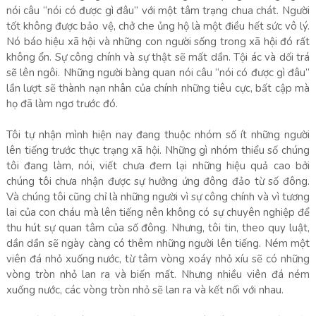
nói câu “nói có được gì đâu” với một tâm trạng chua chát. Người
tốt không được bảo vệ, chở che ủng hộ là một điều hết sức vô lý.
Nó báo hiệu xã hội và những con người sống trong xã hội đó rất
không ổn. Sự công chính và sự thật sẽ mất dần. Tội ác và dối trá
sẽ lên ngôi. Những người bàng quan nói câu “nói có được gì đâu”
lần lượt sẽ thành nạn nhân của chính những tiêu cực, bất cập mà
họ đã làm ngơ trước đó.
Tôi tự nhận mình hiện nay đang thuộc nhóm số ít những người
lên tiếng trước thực trạng xã hội. Những gì nhóm thiểu số chúng
tôi đang làm, nói, viết chưa đem lại những hiệu quả cao bởi
chúng tôi chưa nhận được sự hưởng ứng đông đảo từ số đông.
Và chúng tôi cũng chỉ là những người vì sự công chính và vì tương
lai của con cháu mà lên tiếng nên không có sự chuyên nghiệp để
thu hút sự quan tâm của số đông. Nhưng, tôi tin, theo quy luật,
dần dần sẽ ngày càng có thêm những người lên tiếng. Ném một
viên đá nhỏ xuống nước, từ tâm vòng xoáy nhỏ xíu sẽ có những
vòng tròn nhỏ lan ra và biến mất. Nhưng nhiều viên đá ném
xuống nước, các vòng tròn nhỏ sẽ lan ra và kết nối với nhau.