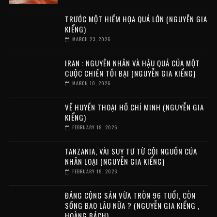
TRƯỚC MỘT HIỂM HỌA QUÁ LỚN (NGUYỄN GIA
KIỂNG)
MARCH 23, 2026
IRAN : NGUYÊN NHÂN VÀ HẬU QUẢ CỦA MỘT
CUỘC CHIẾN TỒI BẠI (NGUYỄN GIA KIỂNG)
MARCH 10, 2026
VỀ HUYỀN THOẠI HỒ CHÍ MINH (NGUYỄN GIA
KIỂNG)
FEBRUARY 19, 2026
TANZANIA, VÀI SUY TƯ TỪ CỘI NGUỒN CỦA
NHÂN LOẠI (NGUYỄN GIA KIỂNG)
FEBRUARY 19, 2026
ĐẢNG CỘNG SẢN VỪA TRÒN 96 TUỔI, CÒN
SỐNG BAO LÂU NỮA ? (NGUYỄN GIA KIỂNG ,
HOÀNG BÁCH)