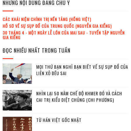
NHỮNG NỘI DUNG ĐÁNG CHÚ Ý
CÁC KHÁI NIỆM CHÍNH TRỊ NỀN TẢNG (HỒNG VIỆT)
HỒ SƠ VỀ SỰ SỤP ĐỔ CỦA TRUNG QUỐC (NGUYỄN GIA KIỂNG)
30 THÁNG 4 - MỘT NGÀY LỄ LỚN CỦA MAI SAU - TUYỂN TẬP NGUYỄN
GIA KIỂNG
ĐỌC NHIỀU NHẤT TRONG TUẦN
MỌI THỨ BẠN NGHĨ BẠN BIẾT VỀ SỰ SỤP ĐỔ CỦA
LIÊN XÔ ĐỀU SAI
NHÌN LẠI 50 NĂM CHẾ ĐỘ KHMER ĐỎ VÀ CÁCH
CAI TRỊ KIỂU DIỆT CHỦNG (CHI PHƯƠNG)
TỪ HÁN VIỆT GỐC NHẬT