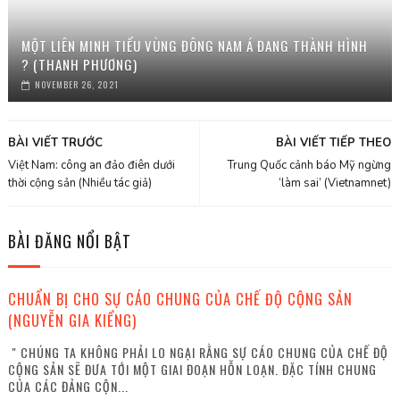
MỘT LIÊN MINH TIỂU VÙNG ĐÔNG NAM Á ĐANG THÀNH HÌNH
? (THANH PHƯƠNG)
NOVEMBER 26, 2021
BÀI VIẾT TRƯỚC
BÀI VIẾT TIẾP THEO
Việt Nam: công an đảo điên dưới
Trung Quốc cảnh báo Mỹ ngừng
thời cộng sản (Nhiều tác giả)
‘làm sai’ (Vietnamnet)
BÀI ĐĂNG NỔI BẬT
CHUẨN BỊ CHO SỰ CÁO CHUNG CỦA CHẾ ĐỘ CỘNG SẢN
(NGUYỄN GIA KIỂNG)
" CHÚNG TA KHÔNG PHẢI LO NGẠI RẰNG SỰ CÁO CHUNG CỦA CHẾ ĐỘ
CỘNG SẢN SẼ ĐƯA TỚI MỘT GIAI ĐOẠN HỖN LOẠN. ĐẶC TÍNH CHUNG
CỦA CÁC ĐẢNG CỘN...