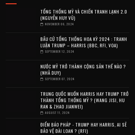
TỔNG THỐNG MỸ VÀ CHIẾN TRANH LẠNH 2.0
(NGUYỄN HUY VŨ)
NOVEMBER 06, 2024
BẦU CỬ TỔNG THỐNG HOA KỲ 2024 : TRANH
LUẬN TRUMP – HARRIS (BBC, RFI, VOA)
SEPTEMBER 12, 2024
NƯỚC MỸ TRỞ THÀNH CỘNG SẢN THẾ NÀO ?
(NHÃ DUY)
SEPTEMBER 07, 2024
TRUNG QUỐC MUỐN HARRIS HAY TRUMP TRỞ
THÀNH TỔNG THỐNG MỸ ? (WANG JISI, HU
RAN & ZHAO JIANWEI)
AUGUST 11, 2024
ĐIỂM BÁO PHÁP - TRUMP HAY HARRIS, AI SẼ
BẢO VỆ ĐÀI LOAN ? (RFI)