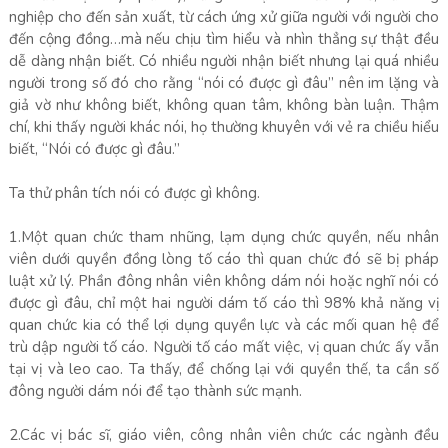
nghiệp cho đến sản xuất, từ cách ứng xử giữa người với người cho
đến cộng đồng…mà nếu chịu tìm hiểu và nhìn thẳng sự thật đều
dễ dàng nhận biết. Có nhiều người nhận biết nhưng lại quá nhiều
người trong số đó cho rằng “nói có được gì đâu” nên im lặng và
giả vờ như không biết, không quan tâm, không bàn luận. Thậm
chí, khi thấy người khác nói, họ thường khuyên với vẻ ra chiều hiểu
biết, “Nói có được gì đâu.”
Ta thử phân tích nói có được gì không.
1.Một quan chức tham nhũng, lạm dụng chức quyền, nếu nhân
viên dưới quyền đồng lòng tố cáo thì quan chức đó sẽ bị pháp
luật xử lý. Phần đông nhân viên không dám nói hoặc nghĩ nói có
được gì đâu, chỉ một hai người dám tố cáo thì 98% khả năng vị
quan chức kia có thể lợi dụng quyền lực và các mối quan hệ để
trù dập người tố cáo. Người tố cáo mất việc, vị quan chức ấy vẫn
tại vị và leo cao. Ta thấy, để chống lại với quyền thế, ta cần số
đông người dám nói để tạo thành sức mạnh.
2.Các vị bác sĩ, giáo viên, công nhân viên chức các ngành đều