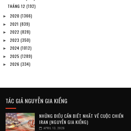
THÁNG 12
(192)
2020
(1366)
►
2021
(839)
►
2022
(828)
►
2023
(350)
►
2024
(1012)
►
2025
(1289)
►
2026
(334)
►
TÁC GIẢ NGUYỄN GIA KIỂNG
NHỮNG ĐIỀU CẦN BIẾT NHẤT VỀ CUỘC CHIẾN
IRAN (NGUYỄN GIA KIỂNG)
APRIL 13, 2026