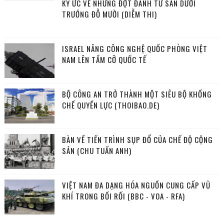
KÝ ỨC VỀ NHỮNG ĐỢT ĐÁNH TƯ SẢN DƯỚI
TRƯỚNG ĐỖ MƯỜI (DIỄM THI)
ISRAEL NÂNG CÔNG NGHỆ QUỐC PHÒNG VIỆT
NAM LÊN TẦM CỠ QUỐC TẾ
BỘ CÔNG AN TRỞ THÀNH MỘT SIÊU BỘ KHỐNG
CHẾ QUYỀN LỰC (THOIBAO.DE)
BÀN VỀ TIẾN TRÌNH SỤP ĐỔ CỦA CHẾ ĐỘ CỘNG
SẢN (CHU TUẤN ANH)
VIỆT NAM ĐA DẠNG HÓA NGUỒN CUNG CẤP VŨ
KHÍ TRONG BỐI RỐI (BBC - VOA - RFA)