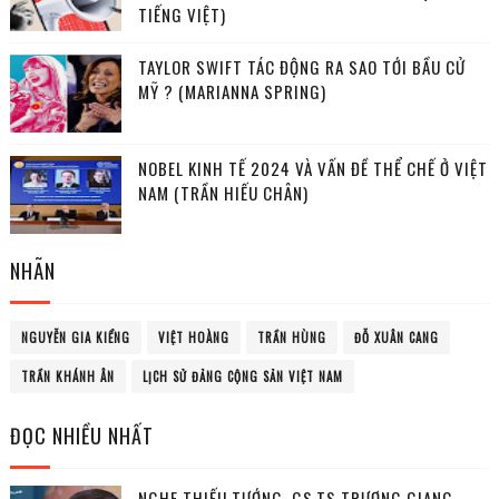
TIẾNG VIỆT)
TAYLOR SWIFT TÁC ĐỘNG RA SAO TỚI BẦU CỬ
MỸ ? (MARIANNA SPRING)
NOBEL KINH TẾ 2024 VÀ VẤN ĐỀ THỂ CHẾ Ở VIỆT
NAM (TRẦN HIẾU CHÂN)
NHÃN
NGUYỄN GIA KIỂNG
VIỆT HOÀNG
TRẦN HÙNG
ĐỖ XUÂN CANG
TRẦN KHÁNH ÂN
LỊCH SỬ ĐẢNG CỘNG SẢN VIỆT NAM
ĐỌC NHIỀU NHẤT
NGHE THIẾU TƯỚNG, GS.TS TRƯƠNG GIANG