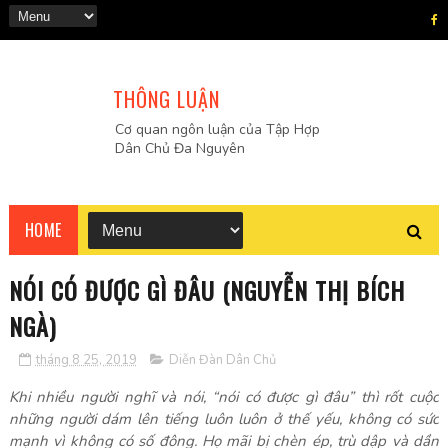
THÔNG LUẬN
Cơ quan ngôn luận của Tập Hợp
Dân Chủ Đa Nguyên
HOME
NÓI CÓ ĐƯỢC GÌ ĐÂU (NGUYỄN THỊ BÍCH
NGÀ)
tháng 8 25, 2019
Diễn Đàn Dân Chủ
Khi nhiều người nghĩ và nói, “nói có được gì đâu” thì rốt cuộc
những người dám lên tiếng luôn luôn ở thế yếu, không có sức
mạnh vì không có số đông. Họ mãi bị chèn ép, trù dập và dần