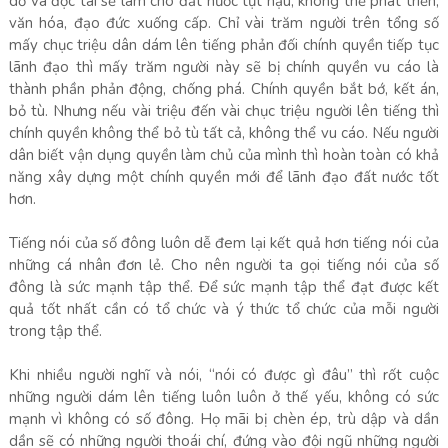
dở và độc tài sẽ làm cho đất nước tụt hậu, không thể phát triển,
văn hóa, đạo đức xuống cấp. Chỉ vài trăm người trên tổng số
mấy chục triệu dân dám lên tiếng phản đối chính quyền tiếp tục
lãnh đạo thì mấy trăm người này sẽ bị chính quyền vu cáo là
thành phần phản động, chống phá. Chính quyền bắt bớ, kết án,
bỏ tù. Nhưng nếu vài triệu đến vài chục triệu người lên tiếng thì
chính quyền không thể bỏ tù tất cả, không thể vu cáo. Nếu người
dân biết vận dụng quyền làm chủ của mình thì hoàn toàn có khả
năng xây dựng một chính quyền mới để lãnh đạo đất nước tốt
hơn.
Tiếng nói của số đông luôn dễ đem lại kết quả hơn tiếng nói của
những cá nhân đơn lẻ. Cho nên người ta gọi tiếng nói của số
đông là sức mạnh tập thể. Để sức mạnh tập thể đạt được kết
quả tốt nhất cần có tổ chức và ý thức tổ chức của mỗi người
trong tập thể.
Khi nhiều người nghĩ và nói, “nói có được gì đâu” thì rốt cuộc
những người dám lên tiếng luôn luôn ở thế yếu, không có sức
mạnh vì không có số đông. Họ mãi bị chèn ép, trù dập và dần
dần sẽ có những người thoái chí, đứng vào đội ngũ những người