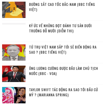
ĐƯỜNG SẮT CAO TỐC BẮC-NAM (BBC TIẾNG
VIỆT)
KÝ ỨC VỀ NHỮNG ĐỢT ĐÁNH TƯ SẢN DƯỚI
TRƯỚNG ĐỖ MƯỜI (DIỄM THI)
TỨ TRỤ VIỆT NAM SẮP TỚI SẼ BIẾN ĐỘNG RA
SAO ? (BBC TIẾNG VIỆT)
ÔNG LƯƠNG CƯỜNG ĐƯỢC BẦU LÀM CHỦ TỊCH
NƯỚC (BBC - VOA)
TAYLOR SWIFT TÁC ĐỘNG RA SAO TỚI BẦU CỬ
MỸ ? (MARIANNA SPRING)