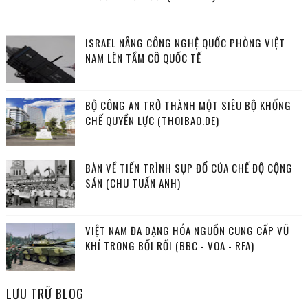
ISRAEL NÂNG CÔNG NGHỆ QUỐC PHÒNG VIỆT
NAM LÊN TẦM CỠ QUỐC TẾ
BỘ CÔNG AN TRỞ THÀNH MỘT SIÊU BỘ KHỐNG
CHẾ QUYỀN LỰC (THOIBAO.DE)
BÀN VỀ TIẾN TRÌNH SỤP ĐỔ CỦA CHẾ ĐỘ CỘNG
SẢN (CHU TUẤN ANH)
VIỆT NAM ĐA DẠNG HÓA NGUỒN CUNG CẤP VŨ
KHÍ TRONG BỐI RỐI (BBC - VOA - RFA)
LƯU TRỮ BLOG