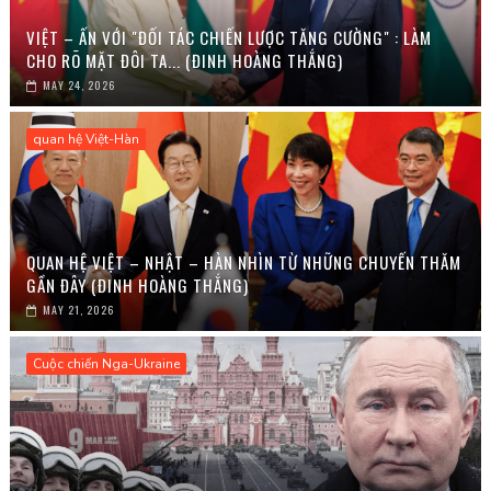
VIỆT – ẤN VỚI "ĐỐI TÁC CHIẾN LƯỢC TĂNG CƯỜNG" : LÀM
CHO RÕ MẶT ĐÔI TA... (ĐINH HOÀNG THẮNG)
MAY 24, 2026
quan hệ Việt-Hàn
QUAN HỆ VIỆT – NHẬT – HÀN NHÌN TỪ NHỮNG CHUYẾN THĂM
GẦN ĐÂY (ĐINH HOÀNG THẮNG)
MAY 21, 2026
Cuộc chiến Nga-Ukraine