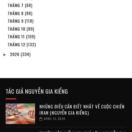
THÁNG 7
(68)
THÁNG 8
(86)
THÁNG 9
(118)
THÁNG 10
(89)
THÁNG 11
(109)
THÁNG 12
(132)
2026
(334)
►
TÁC GIẢ NGUYỄN GIA KIỂNG
NHỮNG ĐIỀU CẦN BIẾT NHẤT VỀ CUỘC CHIẾN
IRAN (NGUYỄN GIA KIỂNG)
APRIL 13, 2026