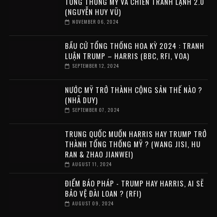
TỔNG THỐNG MỸ VÀ CHIẾN TRANH LẠNH 2.0
(NGUYỄN HUY VŨ)
NOVEMBER 06, 2024
BẦU CỬ TỔNG THỐNG HOA KỲ 2024 : TRANH
LUẬN TRUMP – HARRIS (BBC, RFI, VOA)
SEPTEMBER 12, 2024
NƯỚC MỸ TRỞ THÀNH CỘNG SẢN THẾ NÀO ?
(NHÃ DUY)
SEPTEMBER 07, 2024
TRUNG QUỐC MUỐN HARRIS HAY TRUMP TRỞ
THÀNH TỔNG THỐNG MỸ ? (WANG JISI, HU
RAN & ZHAO JIANWEI)
AUGUST 11, 2024
ĐIỂM BÁO PHÁP - TRUMP HAY HARRIS, AI SẼ
BẢO VỆ ĐÀI LOAN ? (RFI)
AUGUST 09, 2024