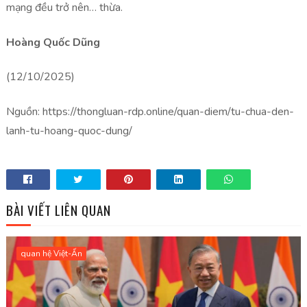
mạng đều trở nên… thừa.
Hoàng Quốc Dũng
(12/10/2025)
Nguồn: https://thongluan-rdp.online/quan-diem/tu-chua-den-
lanh-tu-hoang-quoc-dung/
BÀI VIẾT LIÊN QUAN
quan hệ Việt-Ấn