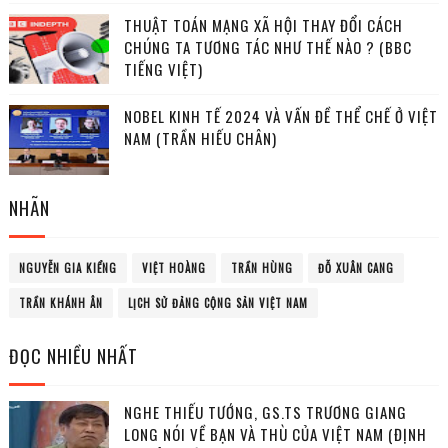
THUẬT TOÁN MẠNG XÃ HỘI THAY ĐỔI CÁCH
CHÚNG TA TƯƠNG TÁC NHƯ THẾ NÀO ? (BBC
TIẾNG VIỆT)
NOBEL KINH TẾ 2024 VÀ VẤN ĐỀ THỂ CHẾ Ở VIỆT
NAM (TRẦN HIẾU CHÂN)
NHÃN
NGUYỄN GIA KIỂNG
VIỆT HOÀNG
TRẦN HÙNG
ĐỖ XUÂN CANG
TRẦN KHÁNH ÂN
LỊCH SỬ ĐẢNG CỘNG SẢN VIỆT NAM
ĐỌC NHIỀU NHẤT
NGHE THIẾU TƯỚNG, GS.TS TRƯƠNG GIANG
LONG NÓI VỀ BẠN VÀ THÙ CỦA VIỆT NAM (ĐỊNH