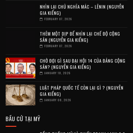
NHÌN LẠI CHỦ NGHĨA MÁC – LÊNIN (NGUYỄN
GIA KIỂNG)
FEBRUARY 07, 2026
THÊM MỘT DỊP ĐỂ NHÌN LẠI CHẾ ĐỘ CỘNG
SẢN (NGUYỄN GIA KIỂNG)
FEBRUARY 07, 2026
CHỜ ĐỢI GÌ SAU ĐẠI HỘI 14 CỦA ĐẢNG CỘNG
SẢN? (NGUYỄN GIA KIỂNG)
JANUARY 18, 2026
LUẬT PHÁP QUỐC TẾ CÒN LẠI GÌ ? (NGUYỄN
GIA KIỂNG)
JANUARY 08, 2026
BẦU CỬ TẠI MỸ