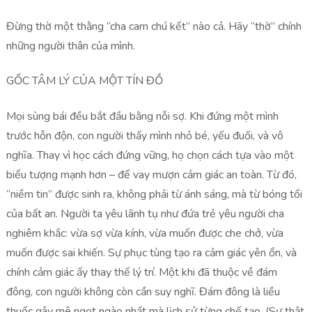
Đừng thờ một thằng “cha cam chú kết” nào cả. Hãy “thờ” chính
những người thân của mình.
GỐC TÂM LÝ CỦA MỘT TÍN ĐỒ
Mọi sùng bái đều bắt đầu bằng nỗi sợ. Khi đứng một mình
trước hỗn độn, con người thấy mình nhỏ bé, yếu đuối, và vô
nghĩa. Thay vì học cách đứng vững, họ chọn cách tựa vào một
biểu tượng mạnh hơn – để vay mượn cảm giác an toàn. Từ đó,
“niềm tin” được sinh ra, không phải từ ánh sáng, mà từ bóng tối
của bất an. Người ta yêu lãnh tụ như đứa trẻ yêu người cha
nghiêm khắc: vừa sợ vừa kính, vừa muốn được che chở, vừa
muốn được sai khiến. Sự phục tùng tạo ra cảm giác yên ổn, và
chính cảm giác ấy thay thế lý trí. Một khi đã thuộc về đám
đông, con người không còn cần suy nghĩ. Đám đông là liều
thuốc gây mê ngọt ngào nhất mà lịch sử từng chế tạo. (Sự thật