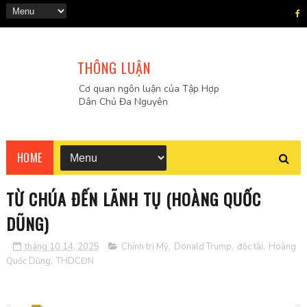
THÔNG LUẬN
Cơ quan ngôn luận của Tập Hợp
Dân Chủ Đa Nguyên
HOME
TỪ CHÚA ĐẾN LÃNH TỤ (HOÀNG QUỐC
DŨNG)
tháng 10 14, 2025
Chính trị Mỹ
,
Donald Trump
,
độc tài
,
Hoàng
Quốc Dũng
,
THDCĐN