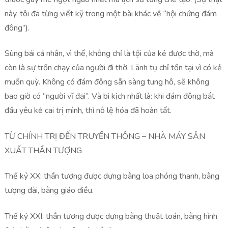
này, tôi đã từng viết kỹ trong một bài khác về “hội chứng đám
đông”).
Sùng bái cá nhân, vì thế, không chỉ là tội của kẻ được thờ, mà
còn là sự trốn chạy của người đi thờ. Lãnh tụ chỉ tồn tại vì có kẻ
muốn quỳ. Không có đám đông sẵn sàng tung hô, sẽ không
bao giờ có “người vĩ đại”. Và bi kịch nhất là: khi đám đông bắt
đầu yêu kẻ cai trị mình, thì nô lệ hóa đã hoàn tất.
TỪ CHÍNH TRỊ ĐẾN TRUYỀN THÔNG – NHÀ MÁY SẢN
XUẤT THẦN TƯỢNG
Thế kỷ XX: thần tượng được dựng bằng loa phóng thanh, bằng
tượng đài, bằng giáo điều.
Thế kỷ XXI: thần tượng được dựng bằng thuật toán, bằng hình