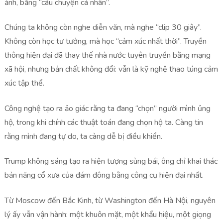
ảnh, bằng “câu chuyện cá nhân”.
Chúng ta không còn nghe diễn văn, mà nghe “clip 30 giây”.
Không còn học tư tưởng, mà học “cảm xúc nhất thời”. Truyền
thông hiện đại đã thay thế nhà nước tuyên truyền bằng mạng
xã hội, nhưng bản chất không đổi: vẫn là kỹ nghệ thao túng cảm
xúc tập thể.
Công nghệ tạo ra ảo giác rằng ta đang “chọn” người mình ủng
hộ, trong khi chính các thuật toán đang chọn hộ ta. Càng tin
rằng mình đang tự do, ta càng dễ bị điều khiển.
Trump không sáng tạo ra hiện tượng sùng bái, ông chỉ khai thác
bản năng cổ xưa của đám đông bằng công cụ hiện đại nhất.
Từ Moscow đến Bắc Kinh, từ Washington đến Hà Nội, nguyên
lý ấy vẫn vận hành: một khuôn mặt, một khẩu hiệu, một giọng