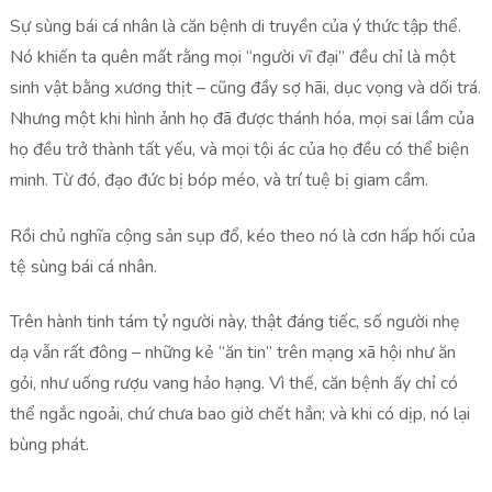
Sự sùng bái cá nhân là căn bệnh di truyền của ý thức tập thể.
Nó khiến ta quên mất rằng mọi “người vĩ đại” đều chỉ là một
sinh vật bằng xương thịt – cũng đầy sợ hãi, dục vọng và dối trá.
Nhưng một khi hình ảnh họ đã được thánh hóa, mọi sai lầm của
họ đều trở thành tất yếu, và mọi tội ác của họ đều có thể biện
minh. Từ đó, đạo đức bị bóp méo, và trí tuệ bị giam cầm.
Rồi chủ nghĩa cộng sản sụp đổ, kéo theo nó là cơn hấp hối của
tệ sùng bái cá nhân.
Trên hành tinh tám tỷ người này, thật đáng tiếc, số người nhẹ
dạ vẫn rất đông – những kẻ “ăn tin” trên mạng xã hội như ăn
gỏi, như uống rượu vang hảo hạng. Vì thế, căn bệnh ấy chỉ có
thể ngắc ngoải, chứ chưa bao giờ chết hẳn; và khi có dịp, nó lại
bùng phát.