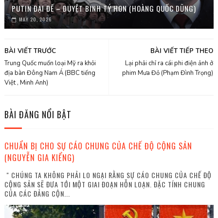
PUTIN ĐẠI ĐẾ – DUYỆT BINH TÝ HON (HOÀNG QUỐC DŨNG)
MAY 20, 2026
BÀI VIẾT TRƯỚC
BÀI VIẾT TIẾP THEO
Trung Quốc muốn loại Mỹ ra khỏi
Lại phải chỉ ra cái phi điện ảnh ở
địa bàn Đông Nam Á (BBC tiếng
phim Mưa Đỏ (Phạm Đình Trọng)
Việt , Minh Anh)
BÀI ĐĂNG NỔI BẬT
CHUẨN BỊ CHO SỰ CÁO CHUNG CỦA CHẾ ĐỘ CỘNG SẢN
(NGUYỄN GIA KIỂNG)
" CHÚNG TA KHÔNG PHẢI LO NGẠI RẰNG SỰ CÁO CHUNG CỦA CHẾ ĐỘ
CỘNG SẢN SẼ ĐƯA TỚI MỘT GIAI ĐOẠN HỖN LOẠN. ĐẶC TÍNH CHUNG
CỦA CÁC ĐẢNG CỘN...