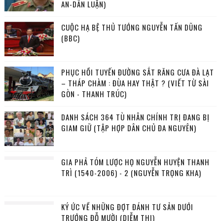
AN-DÂN LUẬN)
CUỘC HẠ BỆ THỦ TƯỚNG NGUYỄN TẤN DŨNG
(BBC)
PHỤC HỒI TUYẾN ĐƯỜNG SẮT RĂNG CƯA ĐÀ LẠT
– THÁP CHÀM : ĐÙA HAY THẬT ? (VIẾT TỪ SÀI
GÒN - THANH TRÚC)
DANH SÁCH 364 TÙ NHÂN CHÍNH TRỊ ĐANG BỊ
GIAM GIỮ (TẬP HỢP DÂN CHỦ ĐA NGUYÊN)
GIA PHẢ TÓM LƯỢC HỌ NGUYỄN HUYỆN THANH
TRÌ (1540-2006) - 2 (NGUYỄN TRỌNG KHA)
KÝ ỨC VỀ NHỮNG ĐỢT ĐÁNH TƯ SẢN DƯỚI
TRƯỚNG ĐỖ MƯỜI (DIỄM THI)