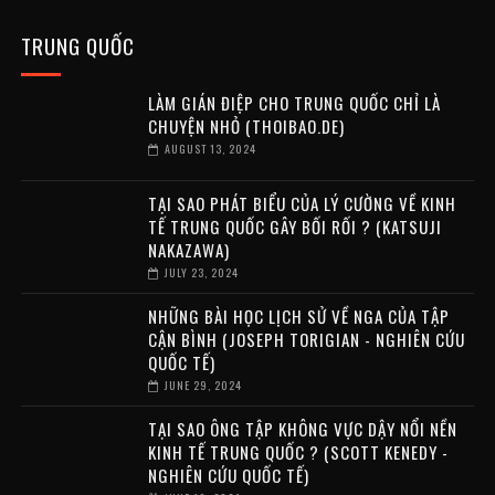
TRUNG QUỐC
LÀM GIÁN ĐIỆP CHO TRUNG QUỐC CHỈ LÀ
CHUYỆN NHỎ (THOIBAO.DE)
AUGUST 13, 2024
TẠI SAO PHÁT BIỂU CỦA LÝ CƯỜNG VỀ KINH
TẾ TRUNG QUỐC GÂY BỐI RỐI ? (KATSUJI
NAKAZAWA)
JULY 23, 2024
NHỮNG BÀI HỌC LỊCH SỬ VỀ NGA CỦA TẬP
CẬN BÌNH (JOSEPH TORIGIAN - NGHIÊN CỨU
QUỐC TẾ)
JUNE 29, 2024
TẠI SAO ÔNG TẬP KHÔNG VỰC DẬY NỔI NỀN
KINH TẾ TRUNG QUỐC ? (SCOTT KENEDY -
NGHIÊN CỨU QUỐC TẾ)