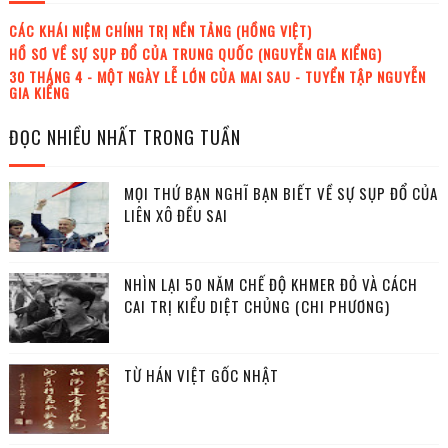
CÁC KHÁI NIỆM CHÍNH TRỊ NỀN TẢNG (HỒNG VIỆT)
HỒ SƠ VỀ SỰ SỤP ĐỔ CỦA TRUNG QUỐC (NGUYỄN GIA KIỂNG)
30 THÁNG 4 - MỘT NGÀY LỄ LỚN CỦA MAI SAU - TUYỂN TẬP NGUYỄN
GIA KIỂNG
ĐỌC NHIỀU NHẤT TRONG TUẦN
MỌI THỨ BẠN NGHĨ BẠN BIẾT VỀ SỰ SỤP ĐỔ CỦA
LIÊN XÔ ĐỀU SAI
NHÌN LẠI 50 NĂM CHẾ ĐỘ KHMER ĐỎ VÀ CÁCH
CAI TRỊ KIỂU DIỆT CHỦNG (CHI PHƯƠNG)
TỪ HÁN VIỆT GỐC NHẬT