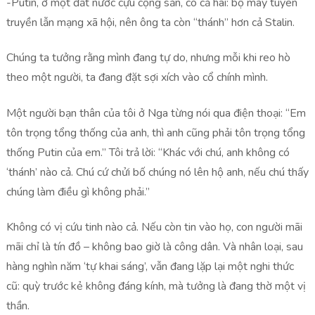
-Putin, ở một đất nước cựu cộng sản, có cả hai: bộ máy tuyên
truyền lẫn mạng xã hội, nên ông ta còn “thánh” hơn cả Stalin.
Chúng ta tưởng rằng mình đang tự do, nhưng mỗi khi reo hò
theo một người, ta đang đặt sợi xích vào cổ chính mình.
Một người bạn thân của tôi ở Nga từng nói qua điện thoại: “Em
tôn trọng tổng thống của anh, thì anh cũng phải tôn trọng tổng
thống Putin của em.” Tôi trả lời: “Khác với chú, anh không có
‘thánh’ nào cả. Chú cứ chửi bố chúng nó lên hộ anh, nếu chú thấy
chúng làm điều gì không phải.”
Không có vị cứu tinh nào cả. Nếu còn tin vào họ, con người mãi
mãi chỉ là tín đồ – không bao giờ là công dân. Và nhân loại, sau
hàng nghìn năm ‘tự khai sáng’, vẫn đang lặp lại một nghi thức
cũ: quỳ trước kẻ không đáng kính, mà tưởng là đang thờ một vị
thần.