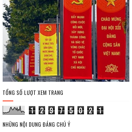
TỔNG SỐ LƯỢT XEM TRANG
1
2
9
7
5
0
2
1
NHỮNG NỘI DUNG ĐÁNG CHÚ Ý