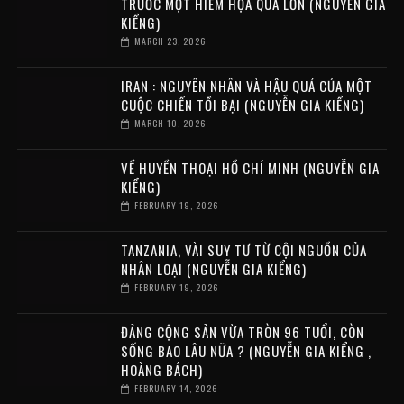
TRƯỚC MỘT HIỂM HỌA QUÁ LỚN (NGUYỄN GIA
KIỂNG)
MARCH 23, 2026
IRAN : NGUYÊN NHÂN VÀ HẬU QUẢ CỦA MỘT
CUỘC CHIẾN TỒI BẠI (NGUYỄN GIA KIỂNG)
MARCH 10, 2026
VỀ HUYỀN THOẠI HỒ CHÍ MINH (NGUYỄN GIA
KIỂNG)
FEBRUARY 19, 2026
TANZANIA, VÀI SUY TƯ TỪ CỘI NGUỒN CỦA
NHÂN LOẠI (NGUYỄN GIA KIỂNG)
FEBRUARY 19, 2026
ĐẢNG CỘNG SẢN VỪA TRÒN 96 TUỔI, CÒN
SỐNG BAO LÂU NỮA ? (NGUYỄN GIA KIỂNG ,
HOÀNG BÁCH)
FEBRUARY 14, 2026