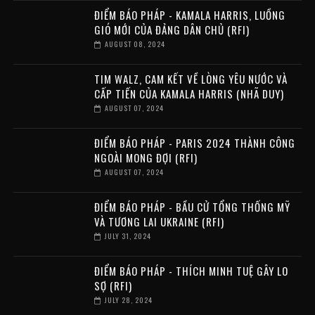
ĐIỂM BÁO PHÁP - KAMALA HARRIS, LUỒNG
GIÓ MỚI CỦA ĐẢNG DÂN CHỦ (RFI)
AUGUST 08, 2024
TIM WALZ, CAM KẾT VỀ LÒNG YÊU NƯỚC VÀ
CẤP TIẾN CỦA KAMALA HARRIS (NHÃ DUY)
AUGUST 07, 2024
ĐIỂM BÁO PHÁP - PARIS 2024 THÀNH CÔNG
NGOÀI MONG ĐỢI (RFI)
AUGUST 07, 2024
ĐIỂM BÁO PHÁP - BẦU CỬ TỔNG THỐNG MỸ
VÀ TƯƠNG LAI UKRAINE (RFI)
JULY 31, 2024
ĐIỂM BÁO PHÁP - THÍCH MINH TUỆ GÂY LO
SỢ (RFI)
JULY 28, 2024