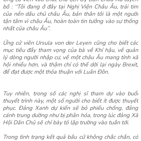
bố : ‘‘Tôi đang ở đây tại Nghị Viện Châu Âu, trái tim
của nền dâu chủ châu Âu, bản thân tôi là một người
tận tâm vì châu Âu, hoàn toàn tin tưởng vào sự thống
nhất của châu Âu’’.
Ứng cử viên Ursula von der Leyen cũng cho biết các
mục tiêu đầy tham vọng của bà về Khí hậu, về quản
lý dòng người nhập cư, về một châu Âu mang tính xã
hội nhiều hơn, và thậm chí có thể dời lại ngày Brexit,
để đạt được một thỏa thuận với Luân Đôn.
Tuy nhiên, trong số các nghị sĩ tham dự vào buổi
thuyết trình này, một số người cho biết ít được thuyết
phục. Đảng Xanh dự kiến sẽ bỏ phiếu chống, đảng
cánh trung dường như bị phân hóa, trong lúc đảng Xã
Hội Dân Chủ sẽ chỉ bày tỏ lập trường vào tuần tới.
Trong tình trạng kết quả bầu cử không chắc chắn, có