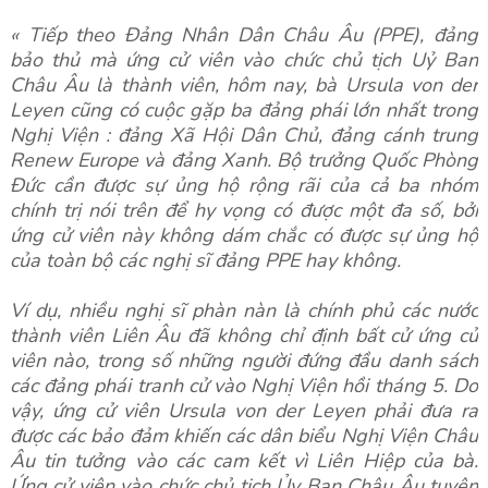
« Tiếp theo Đảng Nhân Dân Châu Âu (PPE), đảng
bảo thủ mà ứng cử viên vào chức chủ tịch Uỷ Ban
Châu Âu là thành viên, hôm nay, bà Ursula von der
Leyen cũng có cuộc gặp ba đảng phái lớn nhất trong
Nghị Viện : đảng Xã Hội Dân Chủ, đảng cánh trung
Renew Europe và đảng Xanh. Bộ trưởng Quốc Phòng
Đức cần được sự ủng hộ rộng rãi của cả ba nhóm
chính trị nói trên để hy vọng có được một đa số, bởi
ứng cử viên này không dám chắc có được sự ủng hộ
của toàn bộ các nghị sĩ đảng PPE hay không.
Ví dụ, nhiều nghị sĩ phàn nàn là chính phủ các nước
thành viên Liên Âu đã không chỉ định bất cử ứng cử
viên nào, trong số những người đứng đầu danh sách
các đảng phái tranh cử vào Nghị Viện hồi tháng 5. Do
vậy, ứng cử viên Ursula von der Leyen phải đưa ra
được các bảo đảm khiến các dân biểu Nghị Viện Châu
Âu tin tưởng vào các cam kết vì Liên Hiệp của bà.
Ứng cử viên vào chức chủ tịch Ủy Ban Châu Âu tuyên