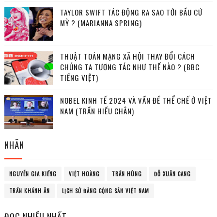
TAYLOR SWIFT TÁC ĐỘNG RA SAO TỚI BẦU CỬ
MỸ ? (MARIANNA SPRING)
THUẬT TOÁN MẠNG XÃ HỘI THAY ĐỔI CÁCH
CHÚNG TA TƯƠNG TÁC NHƯ THẾ NÀO ? (BBC
TIẾNG VIỆT)
NOBEL KINH TẾ 2024 VÀ VẤN ĐỀ THỂ CHẾ Ở VIỆT
NAM (TRẦN HIẾU CHÂN)
NHÃN
NGUYỄN GIA KIỂNG
VIỆT HOÀNG
TRẦN HÙNG
ĐỖ XUÂN CANG
TRẦN KHÁNH ÂN
LỊCH SỬ ĐẢNG CỘNG SẢN VIỆT NAM
ĐỌC NHIỀU NHẤT