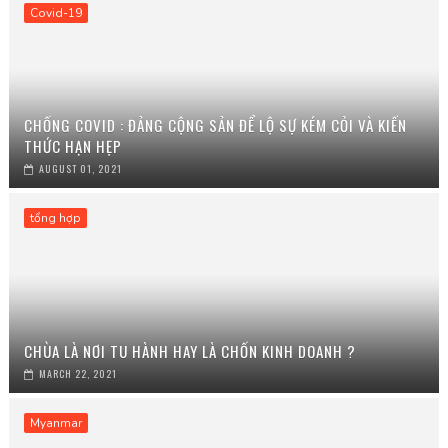
Covid-19
CHỐNG COVID : ĐẢNG CỘNG SẢN ĐỂ LỘ SỰ KÉM CỎI VÀ KIẾN
THỨC HẠN HẸP
AUGUST 01, 2021
tổng hợp
CHÙA LÀ NƠI TU HÀNH HAY LÀ CHỐN KINH DOANH ?
MARCH 22, 2021
Myanmar