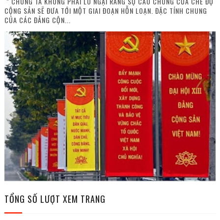
" CHÚNG TA KHÔNG PHẢI LO NGẠI RẰNG SỰ CÁO CHUNG CỦA CHẾ ĐỘ
CỘNG SẢN SẼ ĐƯA TỚI MỘT GIAI ĐOẠN HỖN LOẠN. ĐẶC TÍNH CHUNG
CỦA CÁC ĐẢNG CỘN...
TỔNG SỐ LƯỢT XEM TRANG