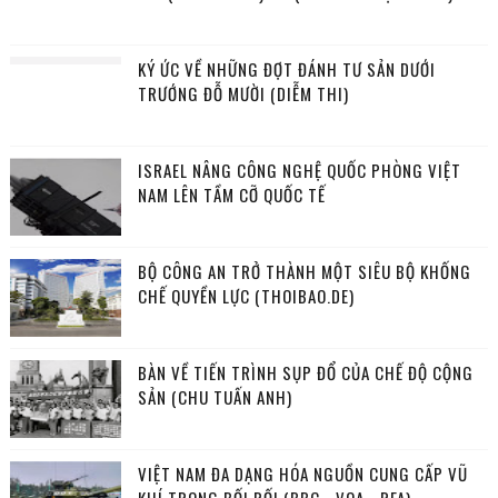
KÝ ỨC VỀ NHỮNG ĐỢT ĐÁNH TƯ SẢN DƯỚI
TRƯỚNG ĐỖ MƯỜI (DIỄM THI)
ISRAEL NÂNG CÔNG NGHỆ QUỐC PHÒNG VIỆT
NAM LÊN TẦM CỠ QUỐC TẾ
BỘ CÔNG AN TRỞ THÀNH MỘT SIÊU BỘ KHỐNG
CHẾ QUYỀN LỰC (THOIBAO.DE)
BÀN VỀ TIẾN TRÌNH SỤP ĐỔ CỦA CHẾ ĐỘ CỘNG
SẢN (CHU TUẤN ANH)
VIỆT NAM ĐA DẠNG HÓA NGUỒN CUNG CẤP VŨ
KHÍ TRONG BỐI RỐI (BBC - VOA - RFA)