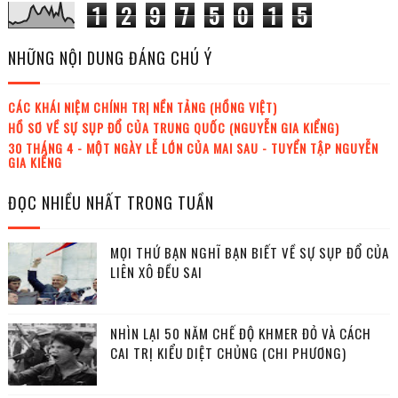
1
2
9
7
5
0
1
5
NHỮNG NỘI DUNG ĐÁNG CHÚ Ý
CÁC KHÁI NIỆM CHÍNH TRỊ NỀN TẢNG (HỒNG VIỆT)
HỒ SƠ VỀ SỰ SỤP ĐỔ CỦA TRUNG QUỐC (NGUYỄN GIA KIỂNG)
30 THÁNG 4 - MỘT NGÀY LỄ LỚN CỦA MAI SAU - TUYỂN TẬP NGUYỄN
GIA KIỂNG
ĐỌC NHIỀU NHẤT TRONG TUẦN
MỌI THỨ BẠN NGHĨ BẠN BIẾT VỀ SỰ SỤP ĐỔ CỦA
LIÊN XÔ ĐỀU SAI
NHÌN LẠI 50 NĂM CHẾ ĐỘ KHMER ĐỎ VÀ CÁCH
CAI TRỊ KIỂU DIỆT CHỦNG (CHI PHƯƠNG)