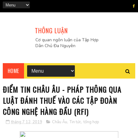
THÔNG LUẬN
Cơ quan ngôn luận của Tập Hợp
Dân Chủ Đa Nguyên
HOME
ĐIỂM TIN CHÂU ÂU - PHÁP THÔNG QUA
LUẬT ĐÁNH THUẾ VÀO CÁC TẬP ĐOÀN
CÔNG NGHỆ HÀNG ĐẦU (RFI)
tháng 7 12, 2019
Châu Âu
,
Tin tức
,
tổng hợp