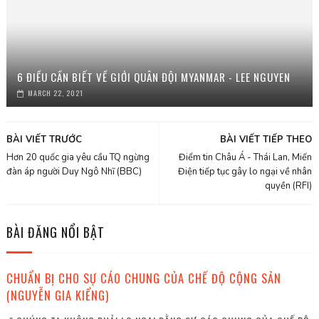
6 ĐIỀU CẦN BIẾT VỀ GIỚI QUÂN ĐỘI MYANMAR - LEE NGUYEN
MARCH 22, 2021
BÀI VIẾT TRƯỚC
BÀI VIẾT TIẾP THEO
Hơn 20 quốc gia yêu cầu TQ ngừng
Điểm tin Châu Á - Thái Lan, Miến
đàn áp người Duy Ngô Nhĩ (BBC)
Điện tiếp tục gây lo ngại về nhân
quyền (RFI)
BÀI ĐĂNG NỔI BẬT
CHUẨN BỊ CHO SỰ CÁO CHUNG CỦA CHẾ ĐỘ CỘNG SẢN
(NGUYỄN GIA KIỂNG)