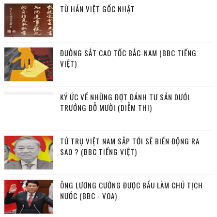
TỪ HÁN VIỆT GỐC NHẬT
ĐƯỜNG SẮT CAO TỐC BẮC-NAM (BBC TIẾNG
VIỆT)
KÝ ỨC VỀ NHỮNG ĐỢT ĐÁNH TƯ SẢN DƯỚI
TRƯỚNG ĐỖ MƯỜI (DIỄM THI)
TỨ TRỤ VIỆT NAM SẮP TỚI SẼ BIẾN ĐỘNG RA
SAO ? (BBC TIẾNG VIỆT)
ÔNG LƯƠNG CƯỜNG ĐƯỢC BẦU LÀM CHỦ TỊCH
NƯỚC (BBC - VOA)