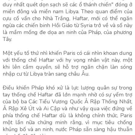
duy nhất quét dọn sạch sẽ các ổ thánh chiến" đóng ở
miền đông và miền nam Libya. Theo quan điểm của
cựu cố vấn cho Nhà Trắng, Haftar, mới có thể ngăn
ngừa các chiến binh Hồi Giáo từ Syria trở về và số này
là mầm mống đe dọa an ninh của Pháp, của phương
Tây.
Một yếu tố thứ nhì khiến Paris có cái nhìn khoan dung
với thống chế Haftar với hy vọng nhân vật này, một
khi lên cầm quyền, sẽ hỗ trợ ngăn chặn làn sóng
nhập cư từ Libya tràn sang châu Âu.
Điều khiến Pháp khó xử là lực lượng quân sự trong
tay thống chế Haftar đã lớn mạnh nhờ có sự yểm trợ
của bộ ba Các Tiểu Vương Quốc Ả Rập Thống Nhất,
Ả Rập Xê Út và Ai Cập và như vậy qua việc đứng về
phía thống chế Haftar dù là không chính thức, Paris
một lần nữa chứng minh rằng, vì mục tiêu chống
khủng bố và an ninh, nước Pháp sẵn sàng hậu thuẫn