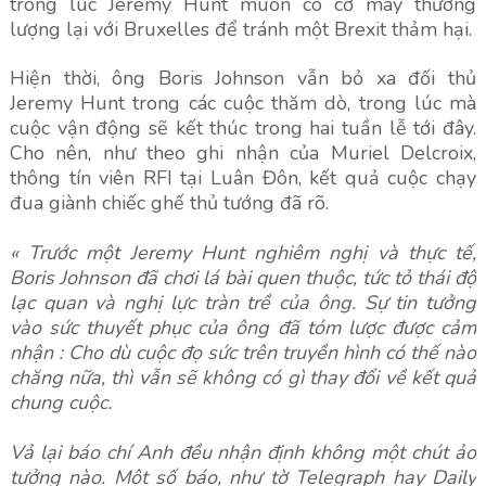
trong lúc Jeremy Hunt muốn có cơ may thương
lượng lại với Bruxelles để tránh một Brexit thảm hại.
Hiện thời, ông Boris Johnson vẫn bỏ xa đối thủ
Jeremy Hunt trong các cuộc thăm dò, trong lúc mà
cuộc vận động sẽ kết thúc trong hai tuần lễ tới đây.
Cho nên, như theo ghi nhận của Muriel Delcroix,
thông tín viên RFI tại Luân Đôn, kết quả cuộc chạy
đua giành chiếc ghế thủ tướng đã rõ.
« Trước một Jeremy Hunt nghiêm nghị và thực tế,
Boris Johnson đã chơi lá bài quen thuộc, tức tỏ thái độ
lạc quan và nghị lực tràn trề của ông. Sự tin tưởng
vào sức thuyết phục của ông đã tóm lược được cảm
nhận : Cho dù cuộc đọ sức trên truyền hình có thế nào
chăng nữa, thì vẫn sẽ không có gì thay đổi về kết quả
chung cuộc.
Vả lại báo chí Anh đều nhận định không một chút ảo
tưởng nào. Một số báo, như tờ Telegraph hay Daily