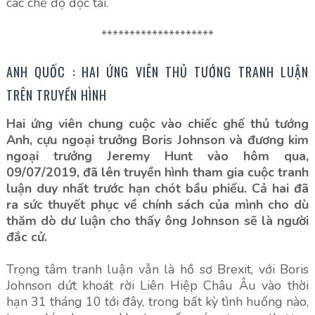
các chế độ độc tài.
********************
ANH QUỐC : HAI ỨNG VIÊN THỦ TƯỚNG TRANH LUẬN
TRÊN TRUYỀN HÌNH
Hai ứng viên chung cuộc vào chiếc ghế thủ tướng
Anh, cựu ngoại trưởng Boris Johnson và đương kim
ngoại trưởng Jeremy Hunt vào hôm qua,
09/07/2019, đã lên truyền hình tham gia cuộc tranh
luận duy nhất trước hạn chót bầu phiếu. Cả hai đã
ra sức thuyết phục về chính sách của mình cho dù
thăm dò dư luận cho thấy ông Johnson sẽ là người
đắc cử.
Trọng tâm tranh luận vẫn là hồ sơ Brexit, với Boris
Johnson dứt khoát rời Liên Hiệp Châu Âu vào thời
hạn 31 tháng 10 tới đây, trong bất kỳ tình huống nào,