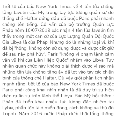
Tiết lộ của báo New York Times về 4 tên lửa chống
tăng Javelin của Mỹ trong tay lực lượng quân sự do
thống chế Haftar đứng đầu đã buộc Paris phải nhanh
chóng lên tiếng. Cố vấn của bộ trưởng Quân Lực
Pháp hôm 10/07/2019 xác nhận 4 tên lửa Javelin tìm
thấy trong một căn cứ của Lực Lượng Quân Đội Quốc
Gia Libya là của Pháp. Nhưng đó là những loại vũ khí
đã bị "hỏng, không còn sử dụng được và được cất giữ
để sau này phá hủy". Paris "không vi phạm lệnh cấm
vận vũ khí của Liên Hiệp Quốc" nhắm vào Libya. Tuy
nhiên quan chức này không giải thích được vì sao mà
những tên lửa chống tăng ấy đã lọt vào tay các chiến
binh của thống chế Haftar. Dù vậy giới phân tích nhấn
mạnh rằng, tiết lộ của báo New York Times đã buộc
Paris phải công khai nhìn nhận là đã duy trì sự hiện
diện quân sự trên lãnh thổ Libya. Báo Mỹ bồi thêm :
Pháp đã triển khai nhiều lực lượng đặc nhiệm tại
Lybia, phần lớn là ở miền đông, cách không xa thủ đô
Tripoli. Năm 2016 nước Pháp dưới thời tổng thống