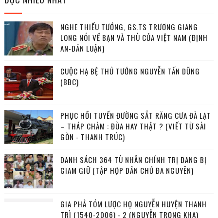
NGHE THIẾU TƯỚNG, GS.TS TRƯƠNG GIANG
LONG NÓI VỀ BẠN VÀ THÙ CỦA VIỆT NAM (ĐỊNH
AN-DÂN LUẬN)
CUỘC HẠ BỆ THỦ TƯỚNG NGUYỄN TẤN DŨNG
(BBC)
PHỤC HỒI TUYẾN ĐƯỜNG SẮT RĂNG CƯA ĐÀ LẠT
– THÁP CHÀM : ĐÙA HAY THẬT ? (VIẾT TỪ SÀI
GÒN - THANH TRÚC)
DANH SÁCH 364 TÙ NHÂN CHÍNH TRỊ ĐANG BỊ
GIAM GIỮ (TẬP HỢP DÂN CHỦ ĐA NGUYÊN)
GIA PHẢ TÓM LƯỢC HỌ NGUYỄN HUYỆN THANH
TRÌ (1540-2006) - 2 (NGUYỄN TRỌNG KHA)