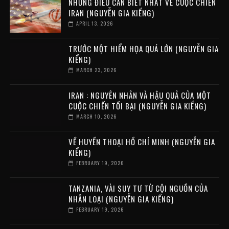
NHỮNG ĐIỀU CẦN BIẾT NHẤT VỀ CUỘC CHIẾN
IRAN (NGUYỄN GIA KIỂNG)
APRIL 13, 2026
TRƯỚC MỘT HIỂM HỌA QUÁ LỚN (NGUYỄN GIA
KIỂNG)
MARCH 23, 2026
IRAN : NGUYÊN NHÂN VÀ HẬU QUẢ CỦA MỘT
CUỘC CHIẾN TỒI BẠI (NGUYỄN GIA KIỂNG)
MARCH 10, 2026
VỀ HUYỀN THOẠI HỒ CHÍ MINH (NGUYỄN GIA
KIỂNG)
FEBRUARY 19, 2026
TANZANIA, VÀI SUY TƯ TỪ CỘI NGUỒN CỦA
NHÂN LOẠI (NGUYỄN GIA KIỂNG)
FEBRUARY 19, 2026