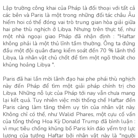
Lập trường công khai của Pháp là đối thoại với tất cả
các bên và Paris là một trong những đối tác châu Âu
hiếm hoi có thể đóng vai trò trung gian hòa giải giữa
hai phe thù nghịch ở Libya. Nhưng trên thực tế, như
một nhà ngoại giao Pháp đã nhận định : "Haftar
không phải là một thủ lĩnh tầm thường. Ông ta đứng
đầu một đội quân đang kiểm soát đến 70 % lãnh thổ
Libya, là nhân vật chủ chốt để tìm một ngõ thoát cho
khủng hoảng Libya ".
Paris đã hai lần mời lãnh đạo hai phe phái thù nghịch
này đến Pháp để tìm một giải pháp chính trị cho
Libya. Những nỗ lực của Pháp tới nay vẫn chưa mang
lại kết quả. Tuy nhiên việc mời thống chế Haftar đến
Paris càng làm tăng thêm uy tín của nhân vật này.
Không chỉ có thế, như Walid Phares, một cựu cố vấn
của tổng thống Hoa Kỳ Donald Trump đã bình luận :
vì mục tiêu chống khủng bố Paris kín đáo yểm trợ lực
lượng của tướng Haftar bởi nhân vật này là "người