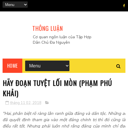
THÔNG LUẬN
Cơ quan ngôn luận của Tập Hợp
Dân Chủ Đa Nguyên
HOME
HÃY ĐOẠN TUYỆT LỐI MÒN (PHẠM PHÚ
KHẢI)
tháng 11 02, 2018
"Hai, phân biệt rõ ràng lằn ranh giữa đảng và dân tộc. Những ai
đã quyết định tham gia vào một đảng chính trị thì đó cũng là
điều rất tốt. Nhưng phải luôn nhớ rằng đảng của mình chỉ đại