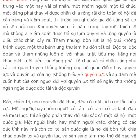
trung vào một hay vài cá nhân, một nhóm người, một tổ chức,
một đảng phái thay vì được phân chia rộng rãi cho toàn xã hội để
cân bằng và kiểm soát, thì trước sau gì quốc gia đó cũng sẽ có
vô số quốc nạn. Khi quyền sinh sát nằm trong tay một thiểu số
mà không ai kiểm soát được thì sự lạm quyền và lộng quyền là
điều chắc chắn xảy ra. Tham nhũng, bòn rút là hệ quả không
tránh được, một thứ bệnh ung thư làm hư đốn tất cả. Độc tài độc
đoán và tham nhũng luôn đi với nhau, triệt tiêu mọi tiếng nói
khác biệt, triệt tiêu các đảng phái, tổ chức và cá nhân cũng như
các cơ quan truyền thông không ủng hộ quan điểm hay quyền
lực và quyền lợi của họ. Không hiểu về
quyền lực
và sự đam mê
cuốn hút của con người đối với quyền lực thì sẽ ngây thơ không
ngăn ngừa được độc tài và độc quyền.
Bốn, chính trị, như mọi vấn đề khác, đều có mặt tích cực lẫn tiêu
cực. Một người, hay nhóm người, có tâm, có tầm, có tài lãnh đạo
và mưu lược, thì sẽ góp phần thay đổi sâu sắc cả một xã hội, một
quốc gia. Một người khác, hay nhóm người khác, không có các
đức tính này mà còn coi tài sản quốc gia là nơi để bòn rút, chia
chác quyền lợi và quyền lực, và sẵn sàng làm mọi thứ để bảo vệ