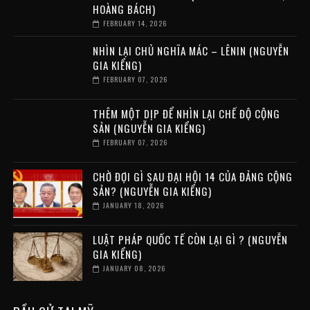
HOÀNG BÁCH)
FEBRUARY 14, 2026
NHÌN LẠI CHỦ NGHĨA MÁC – LÊNIN (NGUYỄN
GIA KIỂNG)
FEBRUARY 07, 2026
THÊM MỘT DỊP ĐỂ NHÌN LẠI CHẾ ĐỘ CỘNG
SẢN (NGUYỄN GIA KIỂNG)
FEBRUARY 07, 2026
CHỜ ĐỢI GÌ SAU ĐẠI HỘI 14 CỦA ĐẢNG CỘNG
SẢN? (NGUYỄN GIA KIỂNG)
JANUARY 18, 2026
LUẬT PHÁP QUỐC TẾ CÒN LẠI GÌ ? (NGUYỄN
GIA KIỂNG)
JANUARY 08, 2026