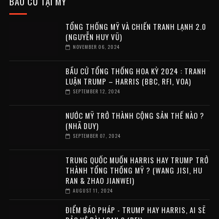
BẦU CỬ TẠI MỸ
TỔNG THỐNG MỸ VÀ CHIẾN TRANH LẠNH 2.0
(NGUYỄN HUY VŨ)
NOVEMBER 06, 2024
BẦU CỬ TỔNG THỐNG HOA KỲ 2024 : TRANH
LUẬN TRUMP – HARRIS (BBC, RFI, VOA)
SEPTEMBER 12, 2024
NƯỚC MỸ TRỞ THÀNH CỘNG SẢN THẾ NÀO ?
(NHÃ DUY)
SEPTEMBER 07, 2024
TRUNG QUỐC MUỐN HARRIS HAY TRUMP TRỞ
THÀNH TỔNG THỐNG MỸ ? (WANG JISI, HU
RAN & ZHAO JIANWEI)
AUGUST 11, 2024
ĐIỂM BÁO PHÁP - TRUMP HAY HARRIS, AI SẼ