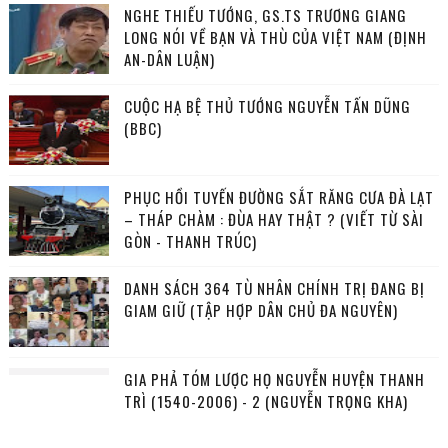
NGHE THIẾU TƯỚNG, GS.TS TRƯƠNG GIANG
LONG NÓI VỀ BẠN VÀ THÙ CỦA VIỆT NAM (ĐỊNH
AN-DÂN LUẬN)
CUỘC HẠ BỆ THỦ TƯỚNG NGUYỄN TẤN DŨNG
(BBC)
PHỤC HỒI TUYẾN ĐƯỜNG SẮT RĂNG CƯA ĐÀ LẠT
– THÁP CHÀM : ĐÙA HAY THẬT ? (VIẾT TỪ SÀI
GÒN - THANH TRÚC)
DANH SÁCH 364 TÙ NHÂN CHÍNH TRỊ ĐANG BỊ
GIAM GIỮ (TẬP HỢP DÂN CHỦ ĐA NGUYÊN)
GIA PHẢ TÓM LƯỢC HỌ NGUYỄN HUYỆN THANH
TRÌ (1540-2006) - 2 (NGUYỄN TRỌNG KHA)