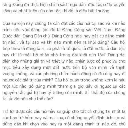
rằng Đảng đã thực hiện chính sách ngu dân, độc tài, cướp quyền
sống và phát triển của dân tộc, thì đó là điều bất thường.
Qua sự kiện này, chúng ta cần đặt các câu hỏi tại sao và khi nào
mình nên vào đảng (dù đó là Đảng Cộng sản Việt Nam, Đảng
Quốc dân, Đảng Dân chủ, Đảng Cộng hòa, hay bất cứ đảng chính
trị nào), và tại sao và khi nào mình nên ra khỏi đảng? Câu hỏi
tiếp theo là đảng là ai, có phải là tổ quốc, là đất nước, là dân tộc,
hay chỉ là một bộ phận nhỏ trong đại khối dân tộc? Đảng đại
diện cho những giá trị và triết lý nào, chiến lược có phục vụ cho
mục tiêu xây dựng một đất nước tiến bộ văn minh và thịnh
vượng không, và các phương châm hành động có đi cùng hay đi
ngược các giá trị của mình? Câu hỏi quan trọng không kém là nếu
một lúc nào đó đảng mình tham gia giờ đây đi ngược lại các
nguyên tắc, giá trị hay lý tưởng của mình, thì thái độ của chúng
ta lúc đó nên như thế nào?
Trả lời được các câu hỏi này sẽ giúp cho tất cả chúng ta, nhất là
các bạn trẻ hôm nay và mai sau, có những quyết định tích cực và
đúng đắn khi chọn vào hay ra một đảng chính trị nào đó, chứ