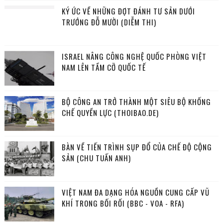
KÝ ỨC VỀ NHỮNG ĐỢT ĐÁNH TƯ SẢN DƯỚI
TRƯỚNG ĐỖ MƯỜI (DIỄM THI)
ISRAEL NÂNG CÔNG NGHỆ QUỐC PHÒNG VIỆT
NAM LÊN TẦM CỠ QUỐC TẾ
BỘ CÔNG AN TRỞ THÀNH MỘT SIÊU BỘ KHỐNG
CHẾ QUYỀN LỰC (THOIBAO.DE)
BÀN VỀ TIẾN TRÌNH SỤP ĐỔ CỦA CHẾ ĐỘ CỘNG
SẢN (CHU TUẤN ANH)
VIỆT NAM ĐA DẠNG HÓA NGUỒN CUNG CẤP VŨ
KHÍ TRONG BỐI RỐI (BBC - VOA - RFA)