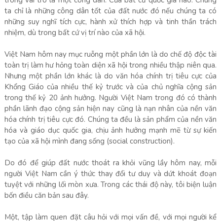
trong vai trò là một công dân. Của bất cứ quốc gia nào. Chúng
ta chỉ là những công dân tốt của đất nước đó nếu chúng ta có
những suy nghĩ tích cực, hành xử thích hợp và tinh thần trách
nhiệm, dù trong bất cứ vị trí nào của xã hội.
Việt Nam hôm nay mục ruỗng một phần lớn là do chế độ độc tài
toàn trị làm hư hỏng toàn diện xã hội trong nhiều thập niên qua.
Nhưng một phần lớn khác là do văn hóa chính trị tiêu cực của
Khổng Giáo của nhiều thế kỷ trước và của chủ nghĩa cộng sản
trong thế kỷ 20 ảnh hưởng. Người Việt Nam trong đó có thành
phần lãnh đạo cộng sản hiện nay cũng là nạn nhân của nền văn
hóa chính trị tiêu cực đó. Chúng ta đều là sản phẩm của nền văn
hóa và giáo dục quốc gia, chịu ảnh hưởng mạnh mẽ từ sự kiến
tạo của xã hội mình đang sống (social construction).
Do đó để giúp đất nước thoát ra khỏi vũng lầy hôm nay, mỗi
người Việt Nam cần ý thức thay đổi tư duy và dứt khoát đoạn
tuyệt với những lối mòn xưa. Trong các thái độ này, tôi biện luận
bốn điều căn bản sau đây.
Một, tập làm quen đặt câu hỏi với mọi vấn đề, với mọi người kể