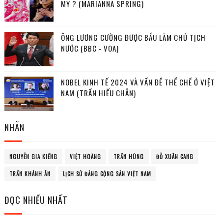
MỸ ? (MARIANNA SPRING)
ÔNG LƯƠNG CƯỜNG ĐƯỢC BẦU LÀM CHỦ TỊCH
NƯỚC (BBC - VOA)
NOBEL KINH TẾ 2024 VÀ VẤN ĐỀ THỂ CHẾ Ở VIỆT
NAM (TRẦN HIẾU CHÂN)
NHÃN
NGUYỄN GIA KIỂNG
VIỆT HOÀNG
TRẦN HÙNG
ĐỖ XUÂN CANG
TRẦN KHÁNH ÂN
LỊCH SỬ ĐẢNG CỘNG SẢN VIỆT NAM
ĐỌC NHIỀU NHẤT