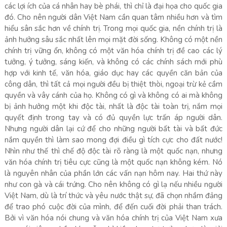
các lợi ích của cá nhân hay bè phái, thì chỉ là đại họa cho quốc gia
đó. Cho nên người dân Việt Nam cần quan tâm nhiều hơn và tìm
hiểu sân sắc hơn về chính trị. Trong mọi quốc gia, nền chính trị là
ảnh hưởng sâu sắc nhất lên mọi mặt đời sống. Không có một nền
chính trị vững ổn, không có một văn hóa chính trị đề cao các lý
tưởng, ý tưởng, sáng kiến, và không có các chính sách mới phù
hợp với kinh tế, văn hóa, giáo dục hay các quyền căn bản của
công dân, thì tất cả mọi người đều bị thiệt thòi, ngoại trừ kẻ cầm
quyền và vây cánh của họ. Không có gì và không có ai mà không
bị ảnh hưởng một khi độc tài, nhất là độc tài toàn trị, nắm mọi
quyết định trong tay và có đủ quyền lực trấn áp người dân.
Nhưng người dân lại cứ để cho những người bất tài và bất đức
nắm quyền thì làm sao mong đợi điều gì tích cực cho đất nước!
Nhìn như thế thì chế độ độc tài rõ ràng là một quốc nạn, nhưng
văn hóa chính trị tiêu cực cũng là một quốc nạn không kém. Nó
là nguyên nhân của phần lớn các vấn nạn hôm nay. Hai thứ này
như con gà và cái trứng. Cho nên không có gì lạ nếu nhiều người
Việt Nam, dù là trí thức và yêu nước thật sự, đã chọn nhầm đảng
để trao phó cuộc đời của mình, để đến cuối đời phải than trách.
Bởi vì văn hóa nói chung và văn hóa chính trị của Việt Nam xưa