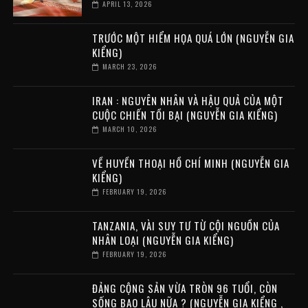
APRIL 13, 2026
TRƯỚC MỘT HIỂM HỌA QUÁ LỚN (NGUYỄN GIA
KIỂNG)
MARCH 23, 2026
IRAN : NGUYÊN NHÂN VÀ HẬU QUẢ CỦA MỘT
CUỘC CHIẾN TỒI BẠI (NGUYỄN GIA KIỂNG)
MARCH 10, 2026
VỀ HUYỀN THOẠI HỒ CHÍ MINH (NGUYỄN GIA
KIỂNG)
FEBRUARY 19, 2026
TANZANIA, VÀI SUY TƯ TỪ CỘI NGUỒN CỦA
NHÂN LOẠI (NGUYỄN GIA KIỂNG)
FEBRUARY 19, 2026
ĐẢNG CỘNG SẢN VỪA TRÒN 96 TUỔI, CÒN
SỐNG BAO LÂU NỮA ? (NGUYỄN GIA KIỂNG ,