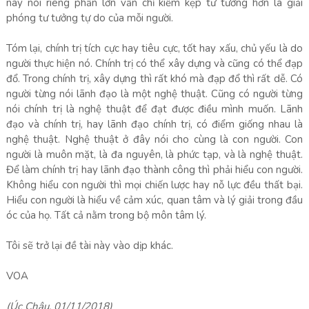
nay nói riêng phần lớn vẫn chỉ kiềm kẹp tư tưởng hơn là giải
phóng tư tưởng tự do của mỗi người.
Tóm lại, chính trị tích cực hay tiêu cực, tốt hay xấu, chủ yếu là do
người thực hiện nó. Chính trị có thể xây dựng và cũng có thể đạp
đổ. Trong chính trị, xây dựng thì rất khó mà đạp đổ thì rất dễ. Có
người từng nói lãnh đạo là một nghệ thuật. Cũng có người từng
nói chính trị là nghệ thuật để đạt được điều mình muốn. Lãnh
đạo và chính trị, hay lãnh đạo chính trị, có điểm giống nhau là
nghệ thuật. Nghệ thuật ở đây nói cho cùng là con người. Con
người là muôn mặt, là đa nguyên, là phức tạp, và là nghệ thuật.
Để làm chính trị hay lãnh đạo thành công thì phải hiểu con người.
Không hiểu con người thì mọi chiến lược hay nỗ lực đều thất bại.
Hiểu con người là hiểu về cảm xúc, quan tâm và lý giải trong đầu
óc của họ. Tất cả nằm trong bộ môn tâm lý.
Tôi sẽ trở lại đề tài này vào dịp khác.
VOA
(Úc Châu, 01/11/2018)