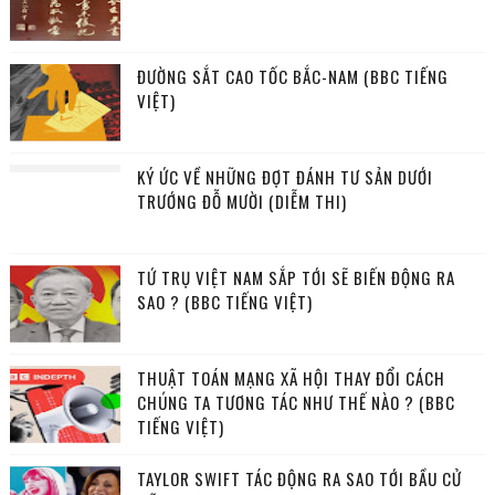
ĐƯỜNG SẮT CAO TỐC BẮC-NAM (BBC TIẾNG
VIỆT)
KÝ ỨC VỀ NHỮNG ĐỢT ĐÁNH TƯ SẢN DƯỚI
TRƯỚNG ĐỖ MƯỜI (DIỄM THI)
TỨ TRỤ VIỆT NAM SẮP TỚI SẼ BIẾN ĐỘNG RA
SAO ? (BBC TIẾNG VIỆT)
THUẬT TOÁN MẠNG XÃ HỘI THAY ĐỔI CÁCH
CHÚNG TA TƯƠNG TÁC NHƯ THẾ NÀO ? (BBC
TIẾNG VIỆT)
TAYLOR SWIFT TÁC ĐỘNG RA SAO TỚI BẦU CỬ