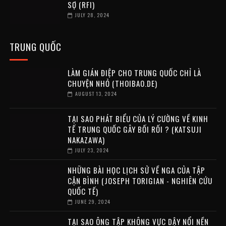
SỢ (RFI)
JULY 28, 2024
TRUNG QUỐC
LÀM GIÁN ĐIỆP CHO TRUNG QUỐC CHỈ LÀ
CHUYỆN NHỎ (THOIBAO.DE)
AUGUST 13, 2024
TẠI SAO PHÁT BIỂU CỦA LÝ CƯỜNG VỀ KINH
TẾ TRUNG QUỐC GÂY BỐI RỐI ? (KATSUJI
NAKAZAWA)
JULY 23, 2024
NHỮNG BÀI HỌC LỊCH SỬ VỀ NGA CỦA TẬP
CẬN BÌNH (JOSEPH TORIGIAN - NGHIÊN CỨU
QUỐC TẾ)
JUNE 29, 2024
TẠI SAO ÔNG TẬP KHÔNG VỰC DẬY NỔI NỀN