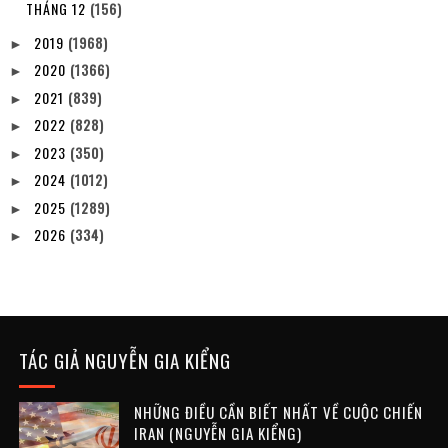
THÁNG 12
(156)
2019
(1968)
►
2020
(1366)
►
2021
(839)
►
2022
(828)
►
2023
(350)
►
2024
(1012)
►
2025
(1289)
►
2026
(334)
►
TÁC GIẢ NGUYỄN GIA KIỂNG
NHỮNG ĐIỀU CẦN BIẾT NHẤT VỀ CUỘC CHIẾN
IRAN (NGUYỄN GIA KIỂNG)