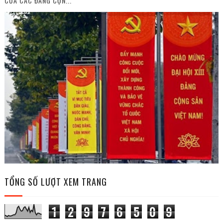
CỦA CÁC ĐẢNG CỘN...
TỔNG SỐ LƯỢT XEM TRANG
1
2
9
7
6
5
0
9