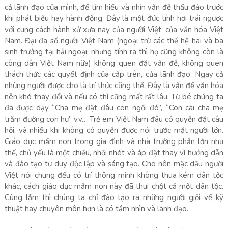
cả lãnh đạo của mình, để tìm hiểu và nhìn vấn đề thấu đáo trước
khi phát biểu hay hành động. Đây là một đức tính hơi trái ngược
với cung cách hành xử xưa nay của người Việt, của văn hóa Việt
Nam. Đại đa số người Việt Nam (ngoại trừ các thế hệ hai và ba
sinh trưởng tại hải ngoại, nhưng tính ra thì họ cũng không còn là
công dân Việt Nam nữa) không quen đặt vấn đề, không quen
thách thức các quyết định của cấp trên, của lãnh đạo. Ngay cả
những người được cho là trí thức cũng thế. Đây là vấn đề văn hóa
nên khó thay đổi và nếu có thì cũng mất rất lâu. Từ bé chúng ta
đã được dạy “Cha mẹ đặt đâu con ngồi đó”, “Con cãi cha mẹ
trăm đường con hư” v.v… Trẻ em Việt Nam đâu có quyền đặt câu
hỏi, và nhiều khi không có quyền được nói trước mặt người lớn.
Giáo dục mầm non trong gia đình và nhà trường phần lớn như
thế, chủ yếu là một chiều, nhồi nhét và áp đặt thay vì hướng dẫn
và đào tạo tư duy độc lập và sáng tạo. Cho nên mặc dầu người
Việt nói chung đều có trí thông minh không thua kém dân tộc
khác, cách giáo dục mầm non này đã thui chột cả một dân tộc.
Cùng lắm thì chúng ta chỉ đào tạo ra những người giỏi về kỹ
thuật hay chuyên môn hơn là có tầm nhìn và lãnh đạo.