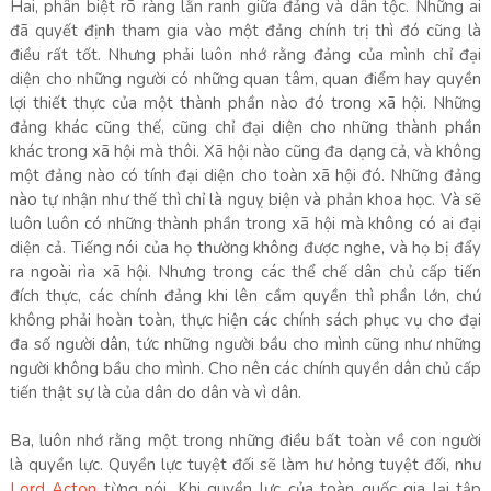
Hai, phân biệt rõ ràng lằn ranh giữa đảng và dân tộc. Những ai
đã quyết định tham gia vào một đảng chính trị thì đó cũng là
điều rất tốt. Nhưng phải luôn nhớ rằng đảng của mình chỉ đại
diện cho những người có những quan tâm, quan điểm hay quyền
lợi thiết thực của một thành phần nào đó trong xã hội. Những
đảng khác cũng thế, cũng chỉ đại diện cho những thành phần
khác trong xã hội mà thôi. Xã hội nào cũng đa dạng cả, và không
một đảng nào có tính đại diện cho toàn xã hội đó. Những đảng
nào tự nhận như thế thì chỉ là nguỵ biện và phản khoa học. Và sẽ
luôn luôn có những thành phần trong xã hội mà không có ai đại
diện cả. Tiếng nói của họ thường không được nghe, và họ bị đẩy
ra ngoài rìa xã hội. Nhưng trong các thể chế dân chủ cấp tiến
đích thực, các chính đảng khi lên cầm quyền thì phần lớn, chứ
không phải hoàn toàn, thực hiện các chính sách phục vụ cho đại
đa số người dân, tức những người bầu cho mình cũng như những
người không bầu cho mình. Cho nên các chính quyền dân chủ cấp
tiến thật sự là của dân do dân và vì dân.
Ba, luôn nhớ rằng một trong những điều bất toàn về con người
là quyền lực. Quyền lực tuyệt đối sẽ làm hư hỏng tuyệt đối, như
Lord Acton
từng nói. Khi quyền lực của toàn quốc gia lại tập