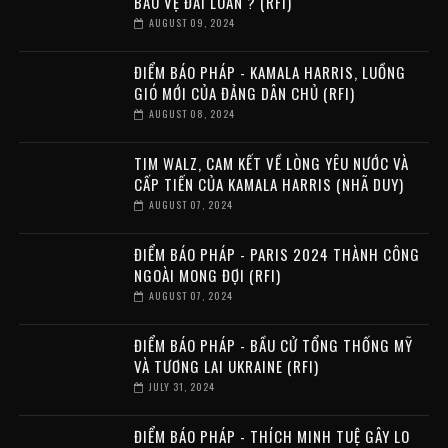
BẢO VỆ ĐÀI LOAN ? (RFI)
AUGUST 09, 2024
ĐIỂM BÁO PHÁP - KAMALA HARRIS, LUỒNG
GIÓ MỚI CỦA ĐẢNG DÂN CHỦ (RFI)
AUGUST 08, 2024
TIM WALZ, CAM KẾT VỀ LÒNG YÊU NƯỚC VÀ
CẤP TIẾN CỦA KAMALA HARRIS (NHÃ DUY)
AUGUST 07, 2024
ĐIỂM BÁO PHÁP - PARIS 2024 THÀNH CÔNG
NGOÀI MONG ĐỢI (RFI)
AUGUST 07, 2024
ĐIỂM BÁO PHÁP - BẦU CỬ TỔNG THỐNG MỸ
VÀ TƯƠNG LAI UKRAINE (RFI)
JULY 31, 2024
ĐIỂM BÁO PHÁP - THÍCH MINH TUỆ GÂY LO