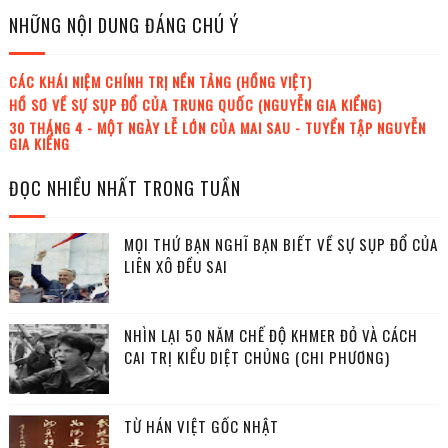
NHỮNG NỘI DUNG ĐÁNG CHÚ Ý
CÁC KHÁI NIỆM CHÍNH TRỊ NỀN TẢNG (HỒNG VIỆT)
HỒ SƠ VỀ SỰ SỤP ĐỔ CỦA TRUNG QUỐC (NGUYỄN GIA KIỂNG)
30 THÁNG 4 - MỘT NGÀY LỄ LỚN CỦA MAI SAU - TUYỂN TẬP NGUYỄN
GIA KIỂNG
ĐỌC NHIỀU NHẤT TRONG TUẦN
MỌI THỨ BẠN NGHĨ BẠN BIẾT VỀ SỰ SỤP ĐỔ CỦA
LIÊN XÔ ĐỀU SAI
NHÌN LẠI 50 NĂM CHẾ ĐỘ KHMER ĐỎ VÀ CÁCH
CAI TRỊ KIỂU DIỆT CHỦNG (CHI PHƯƠNG)
TỪ HÁN VIỆT GỐC NHẬT