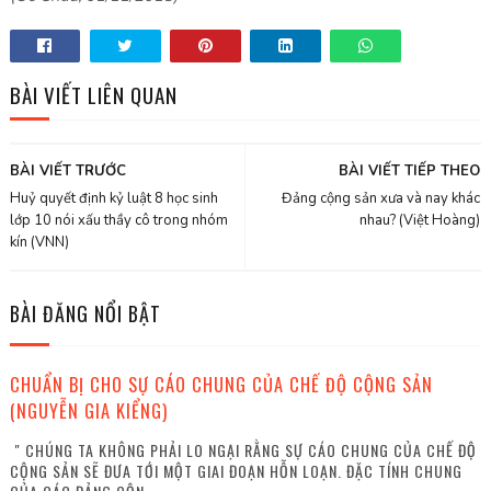
BÀI VIẾT LIÊN QUAN
BÀI VIẾT TRƯỚC
BÀI VIẾT TIẾP THEO
Huỷ quyết định kỷ luật 8 học sinh
Đảng cộng sản xưa và nay khác
lớp 10 nói xấu thầy cô trong nhóm
nhau? (Việt Hoàng)
kín (VNN)
BÀI ĐĂNG NỔI BẬT
CHUẨN BỊ CHO SỰ CÁO CHUNG CỦA CHẾ ĐỘ CỘNG SẢN
(NGUYỄN GIA KIỂNG)
" CHÚNG TA KHÔNG PHẢI LO NGẠI RẰNG SỰ CÁO CHUNG CỦA CHẾ ĐỘ
CỘNG SẢN SẼ ĐƯA TỚI MỘT GIAI ĐOẠN HỖN LOẠN. ĐẶC TÍNH CHUNG