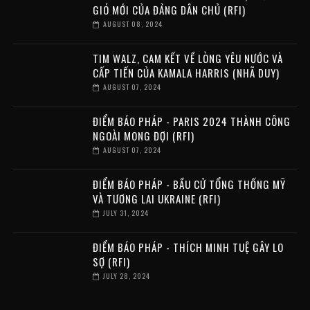
GIÓ MỚI CỦA ĐẢNG DÂN CHỦ (RFI)
AUGUST 08, 2024
TIM WALZ, CAM KẾT VỀ LÒNG YÊU NƯỚC VÀ
CẤP TIẾN CỦA KAMALA HARRIS (NHÃ DUY)
AUGUST 07, 2024
ĐIỂM BÁO PHÁP - PARIS 2024 THÀNH CÔNG
NGOÀI MONG ĐỢI (RFI)
AUGUST 07, 2024
ĐIỂM BÁO PHÁP - BẦU CỬ TỔNG THỐNG MỸ
VÀ TƯƠNG LAI UKRAINE (RFI)
JULY 31, 2024
ĐIỂM BÁO PHÁP - THÍCH MINH TUỆ GÂY LO
SỢ (RFI)
JULY 28, 2024