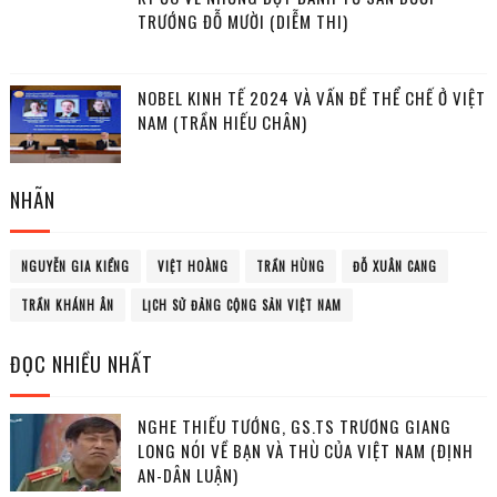
TRƯỚNG ĐỖ MƯỜI (DIỄM THI)
NOBEL KINH TẾ 2024 VÀ VẤN ĐỀ THỂ CHẾ Ở VIỆT
NAM (TRẦN HIẾU CHÂN)
NHÃN
NGUYỄN GIA KIỂNG
VIỆT HOÀNG
TRẦN HÙNG
ĐỖ XUÂN CANG
TRẦN KHÁNH ÂN
LỊCH SỬ ĐẢNG CỘNG SẢN VIỆT NAM
ĐỌC NHIỀU NHẤT
NGHE THIẾU TƯỚNG, GS.TS TRƯƠNG GIANG
LONG NÓI VỀ BẠN VÀ THÙ CỦA VIỆT NAM (ĐỊNH
AN-DÂN LUẬN)