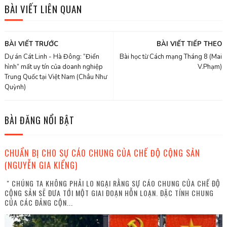
BÀI VIẾT LIÊN QUAN
BÀI VIẾT TRƯỚC
BÀI VIẾT TIẾP THEO
Dự án Cát Linh - Hà Đông: “Điển
Bài học từ Cách mạng Tháng 8 (Mai
hình” mất uy tín của doanh nghiệp
V.Phạm)
Trung Quốc tại Việt Nam (Châu Như
Quỳnh)
BÀI ĐĂNG NỔI BẬT
CHUẨN BỊ CHO SỰ CÁO CHUNG CỦA CHẾ ĐỘ CỘNG SẢN
(NGUYỄN GIA KIỂNG)
" CHÚNG TA KHÔNG PHẢI LO NGẠI RẰNG SỰ CÁO CHUNG CỦA CHẾ ĐỘ
CỘNG SẢN SẼ ĐƯA TỚI MỘT GIAI ĐOẠN HỖN LOẠN. ĐẶC TÍNH CHUNG
CỦA CÁC ĐẢNG CỘN...