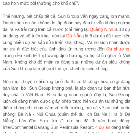
cao hơn mức bồi thường cho khổ chủ”.
Thế nhưng, bất chấp tất cả, Sun Group vẫn ngày càng lớn mạnh.
Danh sách dự án khủng do tập đoàn này đầu tư vẫn không ngừng
dài ra và trải rộng trên cả nước (chỉ riêng tại
Quảng Ninh
là 13 dự
án đang và sẽ triển khai, còn tại
Đà Nẵng
là 8 dự án đã thực hiện
cùng nhiều dự án sắp sửa triển khai khác). Và nó luôn nhận được
sự ưu ái đặc biệt của lãnh đạo từ trung ương đến
địa phương
.
Trong nền kinh tế “thị trường định hướng xã hội chủ nghĩa” ở Việt
Nam, không khó để nhận ra đằng sau những dự án siêu khủng
của Sun Group là một (số) thế lực chính trị siêu khủng.
Nếu mọi chuyện chỉ dừng lại ở đó thì có lẽ cũng chưa có gì đáng
bàn lắm, bởi Sun Group không phải là tập đoàn tư bản thân hữu
duy nhất ở Việt Nam. Điều đáng quan ngại ở đây là, Sun Group
luôn dễ dàng nhận được giấy phép thực hiện dự án tại những địa
điểm không chỉ nhạy cảm về môi trường, mà cả về an ninh quốc
phòng: Bà Nà - Núi Chúa (quần thể du lịch Bà Nà Hills ở Đà
Nẵng); bán đảo Sơn Trà (1 dự án đã đi vào hoạt động:
InterContinental Danang Sun Peninsula Resort;
4 dự án
đang triển