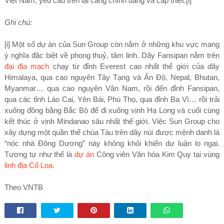
Việt Nam, yêu cầu trên lại càng chính đáng và cấp thiết.[i]
Ghi chú:
[i] Một số dự án của Sun Group còn nằm ở những khu vực mang
ý nghĩa đặc biệt về phong thuỷ, tâm linh. Dãy Fansipan nằm trên
đại địa mạch
chạy từ đỉnh Everest cao nhất thế giới của dãy
Himalaya, qua cao nguyên Tây Tạng và Ấn Độ, Nepal, Bhutan,
Myanmar… qua cao nguyên Vân Nam, rồi đến đỉnh Fansipan,
qua các tỉnh Lào Cai, Yên Bái, Phú Thọ, qua đỉnh Ba Vì… rồi trải
xuống đồng bằng Bắc Bộ để đi xuống vịnh Hạ Long và cuối cùng
kết thúc ở vịnh Mindanao sâu nhất thế giới. Việc Sun Group cho
xây dựng một quần thể chùa Tàu trên dãy núi được mệnh danh là
“nóc nhà Đông Dương” này không khỏi khiến dư luận lo ngại.
Tương tự như thế là
dự án
Công viên Văn hóa Kim Quy tại vùng
linh địa Cổ Loa
.
Theo VNTB