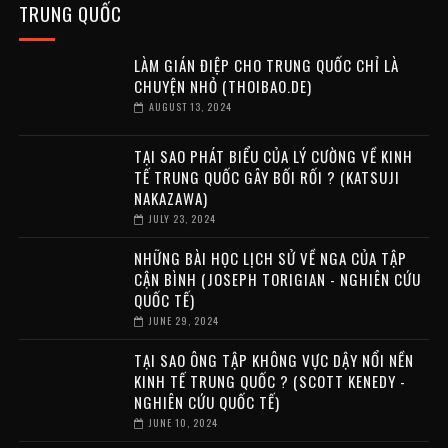
TRUNG QUỐC
LÀM GIÁN ĐIỆP CHO TRUNG QUỐC CHỈ LÀ
CHUYỆN NHỎ (THOIBAO.DE)
AUGUST 13, 2024
TẠI SAO PHÁT BIỂU CỦA LÝ CƯỜNG VỀ KINH
TẾ TRUNG QUỐC GÂY BỐI RỐI ? (KATSUJI
NAKAZAWA)
JULY 23, 2024
NHỮNG BÀI HỌC LỊCH SỬ VỀ NGA CỦA TẬP
CẬN BÌNH (JOSEPH TORIGIAN - NGHIÊN CỨU
QUỐC TẾ)
JUNE 29, 2024
TẠI SAO ÔNG TẬP KHÔNG VỰC DẬY NỔI NỀN
KINH TẾ TRUNG QUỐC ? (SCOTT KENEDY -
NGHIÊN CỨU QUỐC TẾ)
JUNE 10, 2024