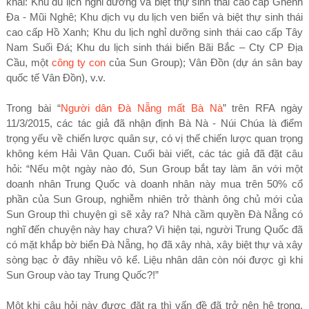
khai: Khu du lịch nghỉ dưỡng và biệt thự sinh thái cao cấp Ghềnh
Đa - Mũi Nghê; Khu dịch vụ du lịch ven biển và biệt thự sinh thái
cao cấp Hồ Xanh; Khu du lịch nghỉ dưỡng sinh thái cao cấp Tây
Nam Suối Đá; Khu du lịch sinh thái biển Bãi Bắc – Cty CP Địa
Cầu, một
công ty con
của Sun Group); Vân Đồn (dự án sân bay
quốc tế Vân Đồn), v.v.
Trong bài “
Người dân Đà Nẵng mất Bà Nà
” trên RFA ngày
11/3/2015, các tác giả đã nhận định Bà Nà - Núi Chúa là điểm
trọng yếu về chiến lược quân sự, có vị thế chiến lược quan trọng
không kém Hải Vân Quan. Cuối bài viết, các tác giả đã đặt câu
hỏi: “Nếu một ngày nào đó, Sun Group bắt tay làm ăn với một
doanh nhân Trung Quốc và doanh nhân này mua trên 50% cổ
phần của Sun Group, nghiễm nhiên trở thành ông chủ mới của
Sun Group thì chuyện gì sẽ xảy ra? Nhà cầm quyền Đà Nẵng có
nghĩ đến chuyện này hay chưa? Vì hiện tại, người Trung Quốc đã
có mặt khắp bờ biển Đà Nẵng, họ đã xây nhà, xây biệt thự và xây
sòng bạc ở đây nhiều vô kể. Liệu nhân dân còn nói được gì khi
Sun Group vào tay Trung Quốc?!”
Một khi câu hỏi này được đặt ra thì vấn đề đã trở nên hệ trọng,