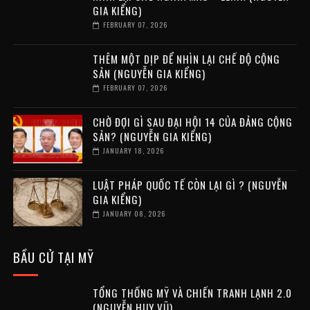
GIA KIỂNG)
FEBRUARY 07, 2026
THÊM MỘT DỊP ĐỂ NHÌN LẠI CHẾ ĐỘ CỘNG
SẢN (NGUYỄN GIA KIỂNG)
FEBRUARY 07, 2026
CHỜ ĐỢI GÌ SAU ĐẠI HỘI 14 CỦA ĐẢNG CỘNG
SẢN? (NGUYỄN GIA KIỂNG)
JANUARY 18, 2026
LUẬT PHÁP QUỐC TẾ CÒN LẠI GÌ ? (NGUYỄN
GIA KIỂNG)
JANUARY 08, 2026
BẦU CỬ TẠI MỸ
TỔNG THỐNG MỸ VÀ CHIẾN TRANH LẠNH 2.0
(NGUYỄN HUY VŨ)