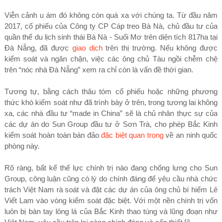
Viễn cảnh u ám đó không còn quá xa với chúng ta. Từ đầu năm
2017, cổ phiếu của Công ty CP Cáp treo Bà Nà, chủ đầu tư của
quần thể du lịch sinh thái Bà Nà - Suối Mơ trên diện tích 817ha tại
Đà Nẵng, đã được
giao dịch
trên thị trường. Nếu không được
kiểm soát và ngăn chặn, việc các ông chủ Tàu ngồi chễm chệ
trên “nóc nhà Đà Nẵng” xem ra chỉ còn là vấn đề thời gian.
Tương tự, bằng cách thâu tóm cổ phiếu hoặc những phương
thức khó kiểm soát như đã trình bày ở trên, trong tương lai không
xa, các nhà đầu tư “made in China” sẽ là chủ nhân thực sự của
các dự án do Sun Group đầu tư ở Sơn Trà, cho phép Bắc Kinh
kiểm soát hoàn toàn bán đảo
đặc biệt quan trọng
về an ninh quốc
phòng này.
Rõ ràng, bất kể thế lực chính trị nào đang chống lưng cho Sun
Group, công luận cũng có lý do chính đáng để yêu cầu nhà chức
trách Việt Nam rà soát và đặt các dự án của ông chủ bí hiểm Lê
Viết Lam vào vòng kiểm soát đặc biệt. Với một nền chính trị vốn
luôn bị bàn tay lông lá của Bắc Kinh thao túng và lũng đoạn như