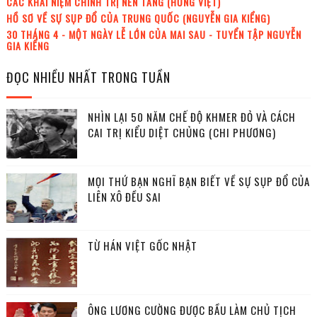
CÁC KHÁI NIỆM CHÍNH TRỊ NỀN TẢNG (HỒNG VIỆT)
HỒ SƠ VỀ SỰ SỤP ĐỔ CỦA TRUNG QUỐC (NGUYỄN GIA KIỂNG)
30 THÁNG 4 - MỘT NGÀY LỄ LỚN CỦA MAI SAU - TUYỂN TẬP NGUYỄN
GIA KIỂNG
ĐỌC NHIỀU NHẤT TRONG TUẦN
NHÌN LẠI 50 NĂM CHẾ ĐỘ KHMER ĐỎ VÀ CÁCH
CAI TRỊ KIỂU DIỆT CHỦNG (CHI PHƯƠNG)
MỌI THỨ BẠN NGHĨ BẠN BIẾT VỀ SỰ SỤP ĐỔ CỦA
LIÊN XÔ ĐỀU SAI
TỪ HÁN VIỆT GỐC NHẬT
ÔNG LƯƠNG CƯỜNG ĐƯỢC BẦU LÀM CHỦ TỊCH