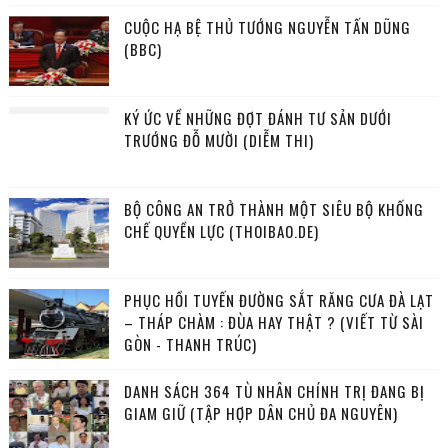
CUỘC HẠ BỆ THỦ TƯỚNG NGUYỄN TẤN DŨNG
(BBC)
KÝ ỨC VỀ NHỮNG ĐỢT ĐÁNH TƯ SẢN DƯỚI
TRƯỚNG ĐỖ MƯỜI (DIỄM THI)
BỘ CÔNG AN TRỞ THÀNH MỘT SIÊU BỘ KHỐNG
CHẾ QUYỀN LỰC (THOIBAO.DE)
PHỤC HỒI TUYẾN ĐƯỜNG SẮT RĂNG CƯA ĐÀ LẠT
– THÁP CHÀM : ĐÙA HAY THẬT ? (VIẾT TỪ SÀI
GÒN - THANH TRÚC)
DANH SÁCH 364 TÙ NHÂN CHÍNH TRỊ ĐANG BỊ
GIAM GIỮ (TẬP HỢP DÂN CHỦ ĐA NGUYÊN)