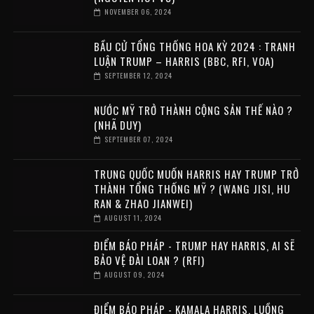
NOVEMBER 06, 2024
BẦU CỬ TỔNG THỐNG HOA KỲ 2024 : TRANH
LUẬN TRUMP – HARRIS (BBC, RFI, VOA)
SEPTEMBER 12, 2024
NƯỚC MỸ TRỞ THÀNH CỘNG SẢN THẾ NÀO ?
(NHÃ DUY)
SEPTEMBER 07, 2024
TRUNG QUỐC MUỐN HARRIS HAY TRUMP TRỞ
THÀNH TỔNG THỐNG MỸ ? (WANG JISI, HU
RAN & ZHAO JIANWEI)
AUGUST 11, 2024
ĐIỂM BÁO PHÁP - TRUMP HAY HARRIS, AI SẼ
BẢO VỆ ĐÀI LOAN ? (RFI)
AUGUST 09, 2024
ĐIỂM BÁO PHÁP - KAMALA HARRIS, LUỒNG