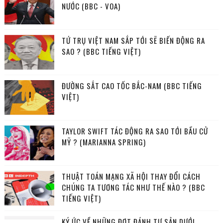
NƯỚC (BBC - VOA)
TỨ TRỤ VIỆT NAM SẮP TỚI SẼ BIẾN ĐỘNG RA
SAO ? (BBC TIẾNG VIỆT)
ĐƯỜNG SẮT CAO TỐC BẮC-NAM (BBC TIẾNG
VIỆT)
TAYLOR SWIFT TÁC ĐỘNG RA SAO TỚI BẦU CỬ
MỸ ? (MARIANNA SPRING)
THUẬT TOÁN MẠNG XÃ HỘI THAY ĐỔI CÁCH
CHÚNG TA TƯƠNG TÁC NHƯ THẾ NÀO ? (BBC
TIẾNG VIỆT)
KÝ ỨC VỀ NHỮNG ĐỢT ĐÁNH TƯ SẢN DƯỚI