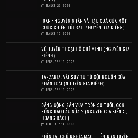
MARCH 23, 2026
IRAN : NGUYÊN NHÂN VÀ HẬU QUẢ CỦA MỘT
CUỘC CHIẾN TỒI BẠI (NGUYỄN GIA KIỂNG)
MARCH 10, 2026
VỀ HUYỀN THOẠI HỒ CHÍ MINH (NGUYỄN GIA
KIỂNG)
FEBRUARY 19, 2026
TANZANIA, VÀI SUY TƯ TỪ CỘI NGUỒN CỦA
NHÂN LOẠI (NGUYỄN GIA KIỂNG)
FEBRUARY 19, 2026
ĐẢNG CỘNG SẢN VỪA TRÒN 96 TUỔI, CÒN
SỐNG BAO LÂU NỮA ? (NGUYỄN GIA KIỂNG ,
HOÀNG BÁCH)
FEBRUARY 14, 2026
NHÌN LẠI CHỦ NGHĨA MÁC – LÊNIN (NGUYỄN