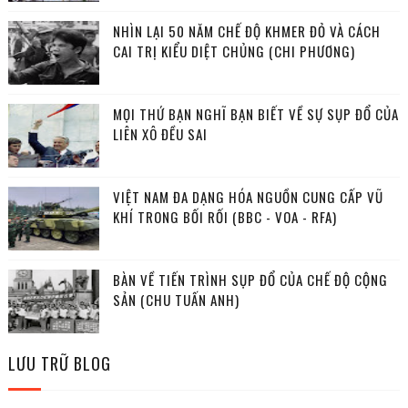
NHÌN LẠI 50 NĂM CHẾ ĐỘ KHMER ĐỎ VÀ CÁCH
CAI TRỊ KIỂU DIỆT CHỦNG (CHI PHƯƠNG)
MỌI THỨ BẠN NGHĨ BẠN BIẾT VỀ SỰ SỤP ĐỔ CỦA
LIÊN XÔ ĐỀU SAI
VIỆT NAM ĐA DẠNG HÓA NGUỒN CUNG CẤP VŨ
KHÍ TRONG BỐI RỐI (BBC - VOA - RFA)
BÀN VỀ TIẾN TRÌNH SỤP ĐỔ CỦA CHẾ ĐỘ CỘNG
SẢN (CHU TUẤN ANH)
LƯU TRỮ BLOG