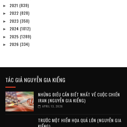
2021
(839)
►
2022
(828)
►
2023
(350)
►
2024
(1012)
►
2025
(1289)
►
2026
(334)
►
TÁC GIẢ NGUYỄN GIA KIỂNG
NHỮNG ĐIỀU CẦN BIẾT NHẤT VỀ CUỘC CHIẾN
IRAN (NGUYỄN GIA KIỂNG)
APRIL 13, 2026
TRƯỚC MỘT HIỂM HỌA QUÁ LỚN (NGUYỄN GIA
KIỂNG)