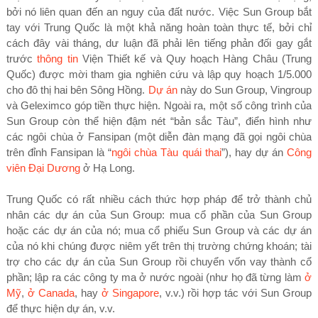
bởi nó liên quan đến an nguy của đất nước. Việc Sun Group bắt
tay với Trung Quốc là một khả năng hoàn toàn thực tế, bởi chỉ
cách đây vài tháng, dư luận đã phải lên tiếng phản đối gay gắt
trước
thông tin
Viện Thiết kế và Quy hoạch Hàng Châu (Trung
Quốc) được mời tham gia nghiên cứu và lập quy hoạch 1/5.000
cho đô thị hai bên Sông Hồng.
Dự án
này do Sun Group, Vingroup
và Geleximco góp tiền thực hiện. Ngoài ra, một số công trình của
Sun Group còn thể hiện đậm nét “bản sắc Tàu”, điển hình như
các ngôi chùa ở Fansipan (một diễn đàn mạng đã gọi ngôi chùa
trên đỉnh Fansipan là “
ngôi chùa Tàu quái thai
”), hay dự án
Công
viên Đại Dương
ở Hạ Long.
Trung Quốc có rất nhiều cách thức hợp pháp để trở thành chủ
nhân các dự án của Sun Group: mua cổ phần của Sun Group
hoặc các dự án của nó; mua cổ phiếu Sun Group và các dự án
của nó khi chúng được niêm yết trên thị trường chứng khoán; tài
trợ cho các dự án của Sun Group rồi chuyển vốn vay thành cổ
phần; lập ra các công ty ma ở nước ngoài (như họ đã từng làm
ở
Mỹ
,
ở Canada
, hay
ở Singapore
, v.v.) rồi hợp tác với Sun Group
để thực hiện dự án, v.v.