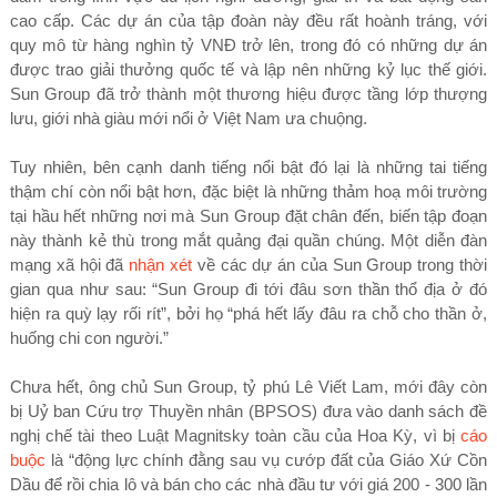
cao cấp. Các dự án của tập đoàn này đều rất hoành tráng, với
quy mô từ hàng nghìn tỷ VNĐ trở lên, trong đó có những dự án
được trao giải thưởng quốc tế và lập nên những kỷ lục thế giới.
Sun Group đã trở thành một thương hiệu được tầng lớp thượng
lưu, giới nhà giàu mới nổi ở Việt Nam ưa chuộng.
Tuy nhiên, bên cạnh danh tiếng nổi bật đó lại là những tai tiếng
thậm chí còn nổi bật hơn, đặc biệt là những thảm hoạ môi trường
tại hầu hết những nơi mà Sun Group đặt chân đến, biến tập đoạn
này thành kẻ thù trong mắt quảng đại quần chúng. Một diễn đàn
mạng xã hội đã
nhận xét
về các dự án của Sun Group trong thời
gian qua như sau: “Sun Group đi tới đâu sơn thần thổ địa ở đó
hiện ra quỳ lạy rối rít”, bởi họ “phá hết lấy đâu ra chỗ cho thần ở,
huống chi con người.”
Chưa hết, ông chủ Sun Group, tỷ phú Lê Viết Lam, mới đây còn
bị Uỷ ban Cứu trợ Thuyền nhân (BPSOS) đưa vào danh sách đề
nghị chế tài theo Luật Magnitsky toàn cầu của Hoa Kỳ, vì bị
cáo
buộc
là “động lực chính đằng sau vụ cướp đất của Giáo Xứ Cồn
Dầu để rồi chia lô và bán cho các nhà đầu tư với giá 200 - 300 lần