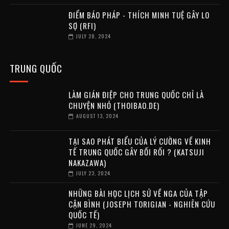
ĐIỂM BÁO PHÁP - THÍCH MINH TUỆ GÂY LO
SỢ (RFI)
JULY 28, 2024
TRUNG QUỐC
LÀM GIÁN ĐIỆP CHO TRUNG QUỐC CHỈ LÀ
CHUYỆN NHỎ (THOIBAO.DE)
AUGUST 13, 2024
TẠI SAO PHÁT BIỂU CỦA LÝ CƯỜNG VỀ KINH
TẾ TRUNG QUỐC GÂY BỐI RỐI ? (KATSUJI
NAKAZAWA)
JULY 23, 2024
NHỮNG BÀI HỌC LỊCH SỬ VỀ NGA CỦA TẬP
CẬN BÌNH (JOSEPH TORIGIAN - NGHIÊN CỨU
QUỐC TẾ)
JUNE 29, 2024