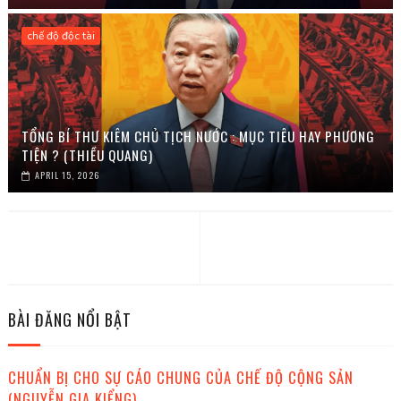
chế độ độc tài
TỔNG BÍ THƯ KIÊM CHỦ TỊCH NƯỚC : MỤC TIÊU HAY PHƯƠNG
TIỆN ? (THIỀU QUANG)
APRIL 15, 2026
BÀI ĐĂNG NỔI BẬT
CHUẨN BỊ CHO SỰ CÁO CHUNG CỦA CHẾ ĐỘ CỘNG SẢN
(NGUYỄN GIA KIỂNG)