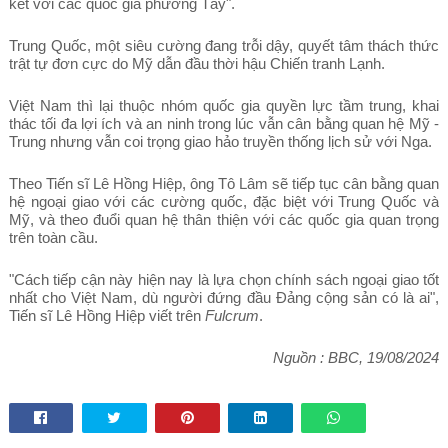
kết với các quốc gia phương Tây".
Trung Quốc, một siêu cường đang trỗi dậy, quyết tâm thách thức
trật tự đơn cực do Mỹ dẫn đầu thời hậu Chiến tranh Lạnh.
Việt Nam thì lại thuộc nhóm quốc gia quyền lực tầm trung, khai
thác tối đa lợi ích và an ninh trong lúc vẫn cân bằng quan hệ Mỹ -
Trung nhưng vẫn coi trọng giao hảo truyền thống lịch sử với Nga.
Theo Tiến sĩ Lê Hồng Hiệp, ông Tô Lâm sẽ tiếp tục cân bằng quan
hệ ngoại giao với các cường quốc, đặc biệt với Trung Quốc và
Mỹ, và theo đuổi quan hệ thân thiện với các quốc gia quan trọng
trên toàn cầu.
"Cách tiếp cận này hiện nay là lựa chọn chính sách ngoại giao tốt
nhất cho Việt Nam, dù người đứng đầu Đảng cộng sản có là ai",
Tiến sĩ Lê Hồng Hiệp viết trên
Fulcrum
.
Nguồn : BBC, 19/08/2024