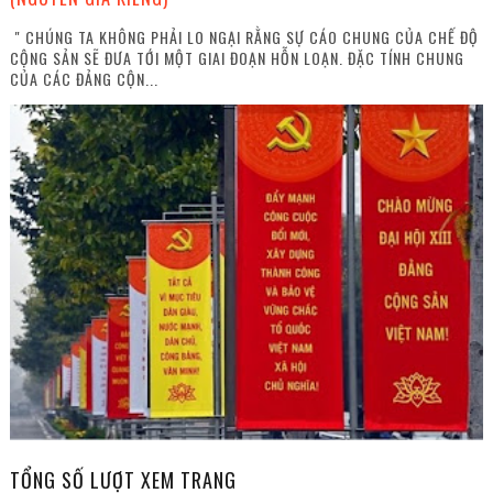
" CHÚNG TA KHÔNG PHẢI LO NGẠI RẰNG SỰ CÁO CHUNG CỦA CHẾ ĐỘ
CỘNG SẢN SẼ ĐƯA TỚI MỘT GIAI ĐOẠN HỖN LOẠN. ĐẶC TÍNH CHUNG
CỦA CÁC ĐẢNG CỘN...
TỔNG SỐ LƯỢT XEM TRANG