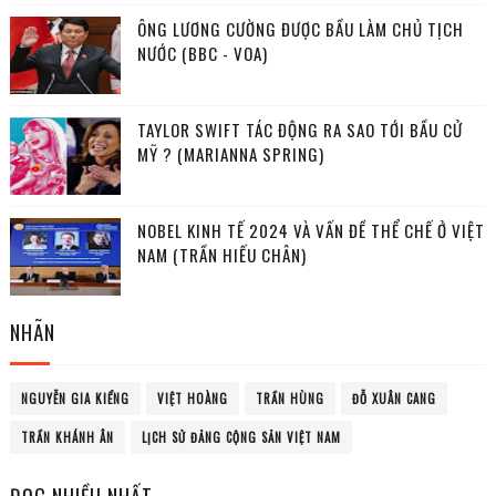
ÔNG LƯƠNG CƯỜNG ĐƯỢC BẦU LÀM CHỦ TỊCH
NƯỚC (BBC - VOA)
TAYLOR SWIFT TÁC ĐỘNG RA SAO TỚI BẦU CỬ
MỸ ? (MARIANNA SPRING)
NOBEL KINH TẾ 2024 VÀ VẤN ĐỀ THỂ CHẾ Ở VIỆT
NAM (TRẦN HIẾU CHÂN)
NHÃN
NGUYỄN GIA KIỂNG
VIỆT HOÀNG
TRẦN HÙNG
ĐỖ XUÂN CANG
TRẦN KHÁNH ÂN
LỊCH SỬ ĐẢNG CỘNG SẢN VIỆT NAM