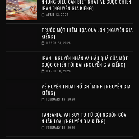
NHỮNG ĐIỀU CẦN BIẾT NHẤT VỀ CUỘC CHIẾN
IRAN (NGUYỄN GIA KIỂNG)
APRIL 13, 2026
TRƯỚC MỘT HIỂM HỌA QUÁ LỚN (NGUYỄN GIA
KIỂNG)
MARCH 23, 2026
IRAN : NGUYÊN NHÂN VÀ HẬU QUẢ CỦA MỘT
CUỘC CHIẾN TỒI BẠI (NGUYỄN GIA KIỂNG)
MARCH 10, 2026
VỀ HUYỀN THOẠI HỒ CHÍ MINH (NGUYỄN GIA
KIỂNG)
FEBRUARY 19, 2026
TANZANIA, VÀI SUY TƯ TỪ CỘI NGUỒN CỦA
NHÂN LOẠI (NGUYỄN GIA KIỂNG)
FEBRUARY 19, 2026