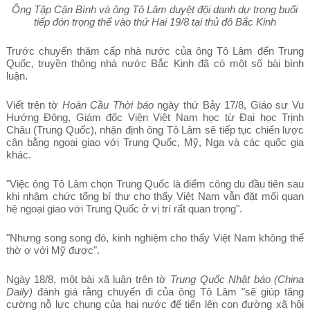
Ông Tập Cận Bình và ông Tô Lâm duyệt đội danh dự trong buổi
tiếp đón trọng thể vào thứ Hai 19/8 tại thủ đô Bắc Kinh
Trước chuyến thăm cấp nhà nước của ông Tô Lâm đến Trung
Quốc, truyền thông nhà nước Bắc Kinh đã có một số bài bình
luận.
Viết trên tờ
Hoàn Cầu Thời báo
ngày thứ Bảy 17/8, Giáo sư Vu
Hướng Đông, Giám đốc Viện Việt Nam học từ Đại học Trịnh
Châu (Trung Quốc), nhận định ông Tô Lâm sẽ tiếp tục chiến lược
cân bằng ngoại giao với Trung Quốc, Mỹ, Nga và các quốc gia
khác.
"Việc ông Tô Lâm chọn Trung Quốc là điểm công du đầu tiên sau
khi nhậm chức tổng bí thư cho thấy Việt Nam vẫn đặt mối quan
hệ ngoại giao với Trung Quốc ở vị trí rất quan trọng".
"Nhưng song song đó, kinh nghiệm cho thấy Việt Nam không thể
thờ ơ với Mỹ được".
Ngày 18/8, một bài xã luận trên tờ
Trung Quốc Nhật báo (China
Daily)
đánh giá rằng chuyến đi của ông Tô Lâm "sẽ giúp tăng
cường nỗ lực chung của hai nước để tiến lên con đường xã hội