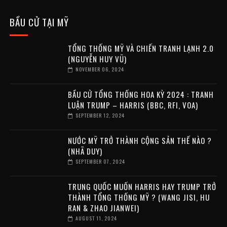
BẦU CỬ TẠI MỸ
TỔNG THỐNG MỸ VÀ CHIẾN TRANH LẠNH 2.0
(NGUYỄN HUY VŨ)
NOVEMBER 06, 2024
BẦU CỬ TỔNG THỐNG HOA KỲ 2024 : TRANH
LUẬN TRUMP – HARRIS (BBC, RFI, VOA)
SEPTEMBER 12, 2024
NƯỚC MỸ TRỞ THÀNH CỘNG SẢN THẾ NÀO ?
(NHÃ DUY)
SEPTEMBER 07, 2024
TRUNG QUỐC MUỐN HARRIS HAY TRUMP TRỞ
THÀNH TỔNG THỐNG MỸ ? (WANG JISI, HU
RAN & ZHAO JIANWEI)
AUGUST 11, 2024