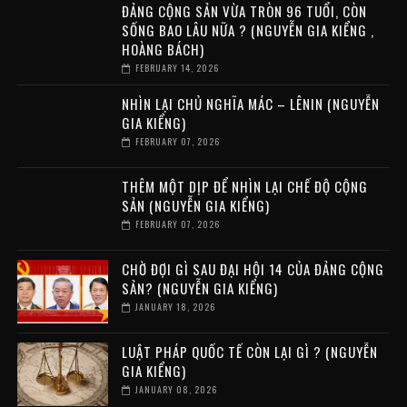
ĐẢNG CỘNG SẢN VỪA TRÒN 96 TUỔI, CÒN
SỐNG BAO LÂU NỮA ? (NGUYỄN GIA KIỂNG ,
HOÀNG BÁCH)
FEBRUARY 14, 2026
NHÌN LẠI CHỦ NGHĨA MÁC – LÊNIN (NGUYỄN
GIA KIỂNG)
FEBRUARY 07, 2026
THÊM MỘT DỊP ĐỂ NHÌN LẠI CHẾ ĐỘ CỘNG
SẢN (NGUYỄN GIA KIỂNG)
FEBRUARY 07, 2026
CHỜ ĐỢI GÌ SAU ĐẠI HỘI 14 CỦA ĐẢNG CỘNG
SẢN? (NGUYỄN GIA KIỂNG)
JANUARY 18, 2026
LUẬT PHÁP QUỐC TẾ CÒN LẠI GÌ ? (NGUYỄN
GIA KIỂNG)
JANUARY 08, 2026