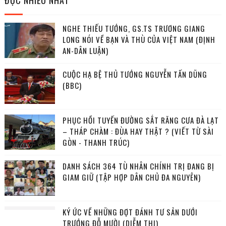
ĐỌC NHIỀU NHẤT
NGHE THIẾU TƯỚNG, GS.TS TRƯƠNG GIANG
LONG NÓI VỀ BẠN VÀ THÙ CỦA VIỆT NAM (ĐỊNH
AN-DÂN LUẬN)
CUỘC HẠ BỆ THỦ TƯỚNG NGUYỄN TẤN DŨNG
(BBC)
PHỤC HỒI TUYẾN ĐƯỜNG SẮT RĂNG CƯA ĐÀ LẠT
– THÁP CHÀM : ĐÙA HAY THẬT ? (VIẾT TỪ SÀI
GÒN - THANH TRÚC)
DANH SÁCH 364 TÙ NHÂN CHÍNH TRỊ ĐANG BỊ
GIAM GIỮ (TẬP HỢP DÂN CHỦ ĐA NGUYÊN)
KÝ ỨC VỀ NHỮNG ĐỢT ĐÁNH TƯ SẢN DƯỚI
TRƯỚNG ĐỖ MƯỜI (DIỄM THI)