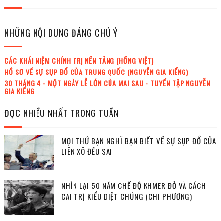
NHỮNG NỘI DUNG ĐÁNG CHÚ Ý
CÁC KHÁI NIỆM CHÍNH TRỊ NỀN TẢNG (HỒNG VIỆT)
HỒ SƠ VỀ SỰ SỤP ĐỔ CỦA TRUNG QUỐC (NGUYỄN GIA KIỂNG)
30 THÁNG 4 - MỘT NGÀY LỄ LỚN CỦA MAI SAU - TUYỂN TẬP NGUYỄN
GIA KIỂNG
ĐỌC NHIỀU NHẤT TRONG TUẦN
MỌI THỨ BẠN NGHĨ BẠN BIẾT VỀ SỰ SỤP ĐỔ CỦA
LIÊN XÔ ĐỀU SAI
NHÌN LẠI 50 NĂM CHẾ ĐỘ KHMER ĐỎ VÀ CÁCH
CAI TRỊ KIỂU DIỆT CHỦNG (CHI PHƯƠNG)