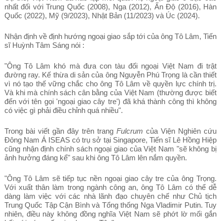
nhất đối với Trung Quốc (2008), Nga (2012), Ấn Độ (2016), Hàn
Quốc (2022), Mỹ (9/2023), Nhật Bản (11/2023) và Úc (2024).
Nhận định về định hướng ngoại giao sắp tới của ông Tô Lâm, Tiến
sĩ Huỳnh Tâm Sáng nói :
"Ông Tô Lâm khó mà đưa con tàu đối ngoại Việt Nam đi trật
đường ray. Kế thừa di sản của ông Nguyễn Phú Trọng là cần thiết
vì nó tạo thế vững chắc cho ông Tô Lâm về quyền lực chính trị.
Và khi mà chính sách cân bằng của Việt Nam (thường được biết
đến với tên gọi 'ngoại giao cây tre') đã khá thành công thì không
có việc gì phải điều chỉnh quá nhiều".
Trong bài viết gần đây trên trang
Fulcrum
của Viện Nghiên cứu
Đông Nam Á ISEAS có trụ sở tại Singapore, Tiến sĩ Lê Hồng Hiệp
cũng nhận định chính sách ngoại giao của Việt Nam "sẽ không bị
ảnh hưởng đáng kể" sau khi ông Tô Lâm lên nắm quyền.
"Ông Tô Lâm sẽ tiếp tục nền ngoại giao cây tre của ông Trọng.
Với xuất thân làm trong ngành công an, ông Tô Lâm có thể dễ
dàng làm việc với các nhà lãnh đạo chuyên chế như Chủ tịch
Trung Quốc Tập Cận Bình và Tổng thống Nga Vladimir Putin. Tuy
nhiên, điều này không đồng nghĩa Việt Nam sẽ phớt lờ mối gắn