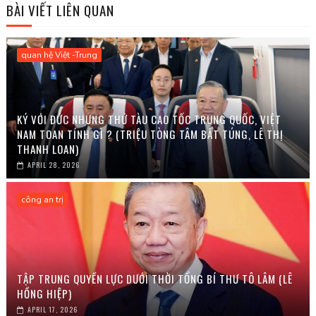
BÀI VIẾT LIÊN QUAN
quan hệ Việt -Trung
KÝ VỚI ĐỨC NHƯNG THỬ TÀU CAO TỐC TRUNG QUỐC, VIỆT
NAM TOAN TÍNH GÌ ? (TRIỆU TÒNG TÂM BẤT TÚNG, LÊ THỊ
THANH LOAN)
APRIL 28, 2026
công an trị
TẬP TRUNG QUYỀN LỰC DƯỚI THỜI TỔNG BÍ THƯ TÔ LÂM (LÊ
HỒNG HIỆP)
APRIL 17, 2026