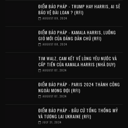
ĐIỂM BÁO PHÁP - TRUMP HAY HARRIS, AI SẼ
BẢO VỆ ĐÀI LOAN ? (RFI)
AUGUST 09, 2024
ĐIỂM BÁO PHÁP - KAMALA HARRIS, LUỒNG
GIÓ MỚI CỦA ĐẢNG DÂN CHỦ (RFI)
AUGUST 08, 2024
TIM WALZ, CAM KẾT VỀ LÒNG YÊU NƯỚC VÀ
CẤP TIẾN CỦA KAMALA HARRIS (NHÃ DUY)
AUGUST 07, 2024
ĐIỂM BÁO PHÁP - PARIS 2024 THÀNH CÔNG
NGOÀI MONG ĐỢI (RFI)
AUGUST 07, 2024
ĐIỂM BÁO PHÁP - BẦU CỬ TỔNG THỐNG MỸ
VÀ TƯƠNG LAI UKRAINE (RFI)
JULY 31, 2024