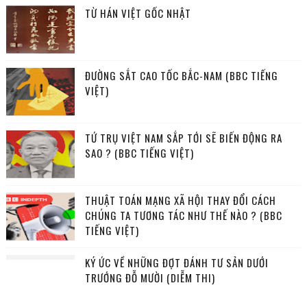
TỪ HÁN VIỆT GỐC NHẬT
ĐƯỜNG SẮT CAO TỐC BẮC-NAM (BBC TIẾNG
VIỆT)
TỨ TRỤ VIỆT NAM SẮP TỚI SẼ BIẾN ĐỘNG RA
SAO ? (BBC TIẾNG VIỆT)
THUẬT TOÁN MẠNG XÃ HỘI THAY ĐỔI CÁCH
CHÚNG TA TƯƠNG TÁC NHƯ THẾ NÀO ? (BBC
TIẾNG VIỆT)
KÝ ỨC VỀ NHỮNG ĐỢT ĐÁNH TƯ SẢN DƯỚI
TRƯỚNG ĐỖ MƯỜI (DIỄM THI)