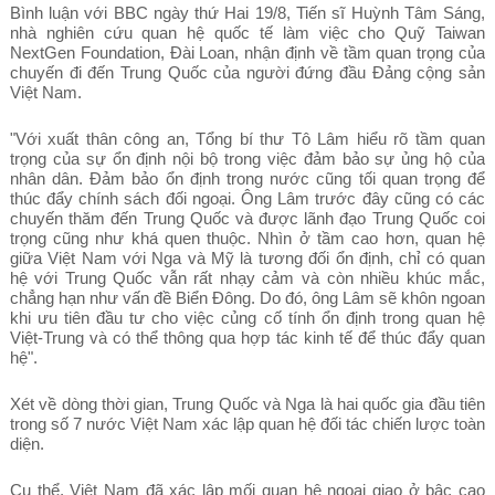
Bình luận với BBC ngày thứ Hai 19/8, Tiến sĩ Huỳnh Tâm Sáng,
nhà nghiên cứu quan hệ quốc tế làm việc cho Quỹ Taiwan
NextGen Foundation, Đài Loan, nhận định về tầm quan trọng của
chuyến đi đến Trung Quốc của người đứng đầu Đảng cộng sản
Việt Nam.
"Với xuất thân công an, Tổng bí thư Tô Lâm hiểu rõ tầm quan
trọng của sự ổn định nội bộ trong việc đảm bảo sự ủng hộ của
nhân dân. Đảm bảo ổn định trong nước cũng tối quan trọng để
thúc đẩy chính sách đối ngoại. Ông Lâm trước đây cũng có các
chuyến thăm đến Trung Quốc và được lãnh đạo Trung Quốc coi
trọng cũng như khá quen thuộc. Nhìn ở tầm cao hơn, quan hệ
giữa Việt Nam với Nga và Mỹ là tương đối ổn định, chỉ có quan
hệ với Trung Quốc vẫn rất nhạy cảm và còn nhiều khúc mắc,
chẳng hạn như vấn đề Biển Đông. Do đó, ông Lâm sẽ khôn ngoan
khi ưu tiên đầu tư cho việc củng cố tính ổn định trong quan hệ
Việt-Trung và có thể thông qua hợp tác kinh tế để thúc đẩy quan
hệ".
Xét về dòng thời gian, Trung Quốc và Nga là hai quốc gia đầu tiên
trong số 7 nước Việt Nam xác lập quan hệ đối tác chiến lược toàn
diện.
Cụ thể, Việt Nam đã xác lập mối quan hệ ngoại giao ở bậc cao