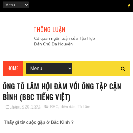
THÔNG LUẬN
Cơ quan ngôn luận của Tập Hợp
Dân Chủ Đa Nguyên
HOME
ÔNG TÔ LÂM HỘI ĐÀM VỚI ÔNG TẬP CẬN
BÌNH (BBC TIẾNG VIỆT)
tháng 8 20, 2024
BBC
,
diễn đàn
,
Tô Lâm
Thấy gì từ cuộc gặp ở Bắc Kinh ?