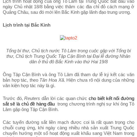
Lịch trình hoạt động của ông Tô Lâm tại Trung Quốc bắt đầu vào
ngày Chủ nhật 18/8 bằng việc thăm các địa chỉ đỏ cách mạng ở
Quảng Châu, sau đó mới lên Bắc Kinh gặp lãnh đạo trung ương.
Lịch trình tại Bắc Kinh
Tổng bí thư, Chủ tịch nước Tô Lâm trong cuộc gặp với Tổng bí
thư, Chủ tịch Trung Quốc Tập Cận Bình tại Đại lễ đường Nhân
dân ở thủ đô Bắc Kinh vào thứ Hai 19/8
Ông Tập Cận Bình và ông Tô Lâm đã tham dự lễ ký kết các văn
bản hợp tác, theo
Tân Hoa Xã
. Hiện chưa rõ nội dung của những
văn kiện hợp tác này là gì.
Trước đó,
Reuters
dẫn lời các quan chức
cho biết kết nối đường
sắt sẽ là chủ đề hàng đầu
trong chương trình nghị sự khi ông Tô
Lâm gặp ông Tập Cận Bình.
Các tuyến đường sắt liền mạch được coi là rất quan trọng cho
chuỗi cung ứng, khi ngày càng nhiều nhà sản xuất Trung Quốc
chuyển hướng một số hoạt động xuất khẩu sang Việt Nam trong