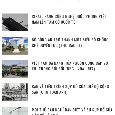
ISRAEL NÂNG CÔNG NGHỆ QUỐC PHÒNG VIỆT
NAM LÊN TẦM CỠ QUỐC TẾ
BỘ CÔNG AN TRỞ THÀNH MỘT SIÊU BỘ KHỐNG
CHẾ QUYỀN LỰC (THOIBAO.DE)
VIỆT NAM ĐA DẠNG HÓA NGUỒN CUNG CẤP VŨ
KHÍ TRONG BỐI RỐI (BBC - VOA - RFA)
BÀN VỀ TIẾN TRÌNH SỤP ĐỔ CỦA CHẾ ĐỘ CỘNG
SẢN (CHU TUẤN ANH)
MỌI THỨ BẠN NGHĨ BẠN BIẾT VỀ SỰ SỤP ĐỔ CỦA