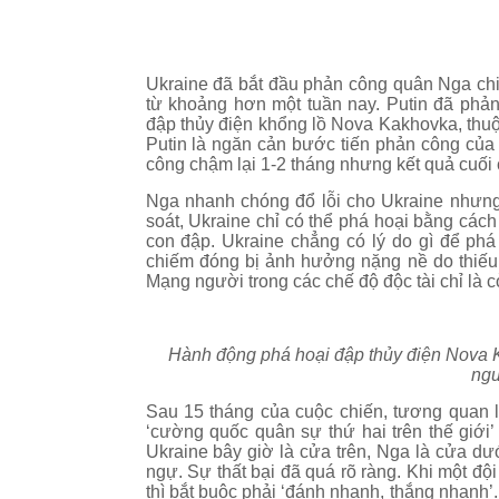
Ukraine đã bắt đầu phản công quân Nga chi
từ khoảng hơn một tuần nay. Putin đã phản
đập thủy điện khổng lồ Nova Kakhovka, thuộ
Putin là ngăn cản bước tiến phản công của
công chậm lại 1-2 tháng nhưng kết quả cuối 
Nga nhanh chóng đổ lỗi cho Ukraine nhưng
soát, Ukraine chỉ có thể phá hoại bằng các
con đập. Ukraine chẳng có lý do gì để ph
chiếm đóng bị ảnh hưởng nặng nề do thiếu
Mạng người trong các chế độ độc tài chỉ là c
Hành động phá hoại đập thủy điện Nova K
ngư
Sau 15 tháng của cuộc chiến, tương quan 
‘cường quốc quân sự thứ hai trên thế giới’
Ukraine bây giờ là cửa trên, Nga là cửa d
ngự. Sự thất bại đã quá rõ ràng. Khi một đ
thì bắt buộc phải ‘đánh nhanh, thắng nhanh’