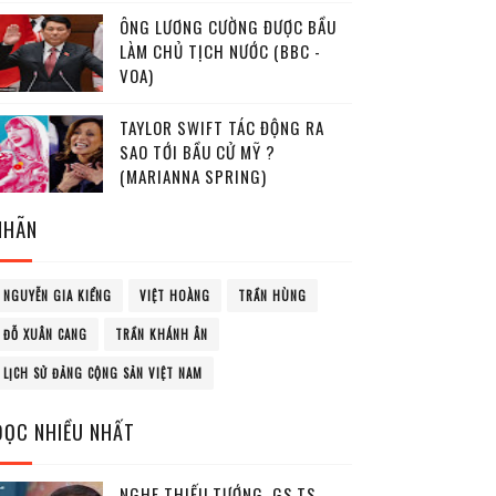
ÔNG LƯƠNG CƯỜNG ĐƯỢC BẦU
LÀM CHỦ TỊCH NƯỚC (BBC -
VOA)
TAYLOR SWIFT TÁC ĐỘNG RA
SAO TỚI BẦU CỬ MỸ ?
(MARIANNA SPRING)
NHÃN
NGUYỄN GIA KIỂNG
VIỆT HOÀNG
TRẦN HÙNG
ĐỖ XUÂN CANG
TRẦN KHÁNH ÂN
LỊCH SỬ ĐẢNG CỘNG SẢN VIỆT NAM
ĐỌC NHIỀU NHẤT
NGHE THIẾU TƯỚNG, GS.TS