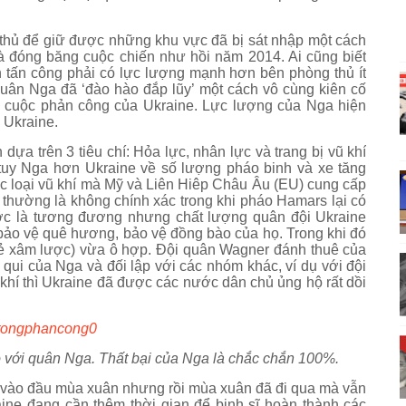
thủ để giữ được những khu vực đã bị sát nhập một cách
à đóng băng cuộc chiến như hồi năm 2014. Ai cũng biết
n tấn công phải có lực lượng mạnh hơn bên phòng thủ ít
quân Nga đã ‘đào hào đắp lũy’ một cách vô cùng kiên cố
c cuộc phản công của Ukraine. Lực lượng của Nga hiện
 Ukraine.
ựa trên 3 tiêu chí: Hỏa lực, nhân lực và trang bị vũ khí
 tuy Nga hơn Ukraine về số lượng pháo binh và xe tăng
 loại vũ khí mà Mỹ và Liên Hiêp Châu Âu (EU) cung cấp
thường là không chính xác trong khi pháo Hamars lại có
ước là tương đương nhưng chất lượng quân đội Ukraine
bảo vệ quê hương, bảo vệ đồng bào của họ. Trong khi đó
kẻ xâm lược) vừa ô hợp. Đội quân Wagner đánh thuê của
 qui của Nga và đối lập với các nhóm khác, ví dụ với đội
khí thì Ukraine đã được các nước dân chủ ủng hộ rất dồi
so với quân Nga. Thất bại của Nga là chắc chắn 100%.
g vào đầu mùa xuân nhưng rồi mùa xuân đã đi qua mà vẫn
aine đang cần thêm thời gian để binh sĩ hoàn thành các