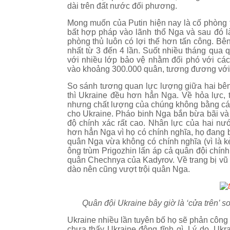
dài trên đất nước đối phương.
Mong muốn của Putin hiện nay là cố phòng 
bất hợp pháp vào lãnh thổ Nga và sau đó l
phòng thủ luôn có lợi thế hơn tấn công. Bê
nhất từ 3 đến 4 lần. Suốt nhiều tháng qua 
với nhiều lớp bảo vệ nhằm đối phó với cá
vào khoảng 300.000 quân, tương đương với
So sánh tương quan lực lượng giữa hai bên d
thì Ukraine đều hơn hẳn Nga. Về hỏa lực,
nhưng chất lượng của chúng không bằng các
cho Ukraine. Pháo binh Nga bắn bừa bãi và 
độ chính xác rất cao. Nhân lực của hai n
hơn hẳn Nga vì họ có chính nghĩa, họ đang 
quân Nga vừa không có chính nghĩa (vì là 
ông trùm Prigozhin lấn áp cả quân đội chính
quân Chechnya của Kadyrov. Về trang bị vũ 
dào nên cũng vượt trội quân Nga.
Quân đội Ukraine bây giờ là ‘cửa trên’ 
Ukraine nhiều lần tuyên bố họ sẽ phản côn
chưa thấy Ukraine động tĩnh gì. Lý do, Ukr