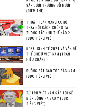
SẢN DƯỚI TRƯỚNG ĐỖ MƯỜI
(DIỄM THI)
THUẬT TOÁN MẠNG XÃ HỘI
THAY ĐỔI CÁCH CHÚNG TA
TƯƠNG TÁC NHƯ THẾ NÀO ?
(BBC TIẾNG VIỆT)
NOBEL KINH TẾ 2024 VÀ VẤN ĐỀ
THỂ CHẾ Ở VIỆT NAM (TRẦN
HIẾU CHÂN)
ĐƯỜNG SẮT CAO TỐC BẮC-NAM
(BBC TIẾNG VIỆT)
TỨ TRỤ VIỆT NAM SẮP TỚI SẼ
BIẾN ĐỘNG RA SAO ? (BBC
TIẾNG VIỆT)