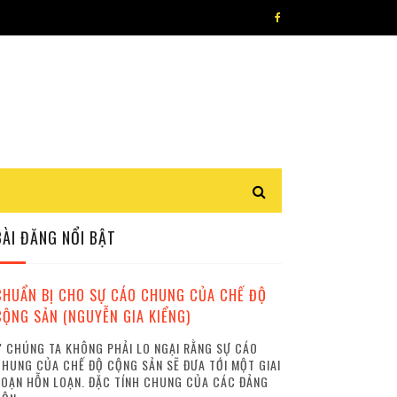
BÀI ĐĂNG NỔI BẬT
CHUẨN BỊ CHO SỰ CÁO CHUNG CỦA CHẾ ĐỘ
CỘNG SẢN (NGUYỄN GIA KIỂNG)
 CHÚNG TA KHÔNG PHẢI LO NGẠI RẰNG SỰ CÁO
HUNG CỦA CHẾ ĐỘ CỘNG SẢN SẼ ĐƯA TỚI MỘT GIAI
OẠN HỖN LOẠN. ĐẶC TÍNH CHUNG CỦA CÁC ĐẢNG