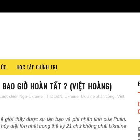
TỨC
HỌC TẬP CHÍNH TRỊ
BAO GIỜ HOÀN TẤT ? (VIỆT HOÀNG)
Cuộc chiến Nga-Ukraine
,
THDCĐN
,
Ukraine
,
Ukraine phản công
,
Việt
 giới thấy được sự tàn bạo và phi nhân tính của Putin.
"
n hủy diệt lớn nhất trong thế kỷ 21 chứ không phải Ukraine
C
Đ