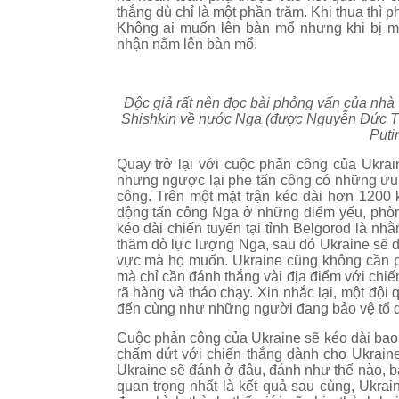
thắng dù chỉ là một phần trăm. Khi thua thì
Không ai muốn lên bàn mổ nhưng khi bị mắ
nhận nằm lên bàn mổ.
Độc giả rất nên đọc bài phỏng vấn của nhà 
Shishkin về nước Nga (được Nguyễn Đức Th
Puti
Quay trở lại với cuộc phản công của Ukrai
nhưng ngược lại phe tấn công có những ưu t
công. Trên một mặt trận kéo dài hơn 1200
động tấn công Nga ở những điểm yếu, phòng
kéo dài chiến tuyến tại tỉnh Belgorod là n
thăm dò lực lượng Nga, sau đó Ukraine sẽ 
vực mà họ muốn. Ukraine cũng không cần ph
mà chỉ cần đánh thắng vài địa điểm với chi
rã hàng và tháo chạy. Xin nhắc lại, một độ
đến cùng như những người đang bảo vệ tổ q
Cuộc phản công của Ukraine sẽ kéo dài bao 
chấm dứt với chiến thắng dành cho Ukraine
Ukraine sẽ đánh ở đâu, đánh như thế nào, bao
quan trọng nhất là kết quả sau cùng, Ukrain