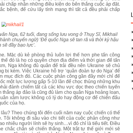
 phải chấp nhận những điều kiện do bên thắng cuộc áp đặt.
c bệnh, để cứu lấy tính mạng thì tất cả đều phải chấp
văn Nga, 62 tuổi, đang sống lưu vong ở Thụy Sĩ, Mikhail
ành chuyển ngữ) ‘Đế quốc Nga sẽ tan rã và thời kỳ hậu
n sẽ đầy bạo lực’.
ne. Mặc dù kẻ phòng thủ luôn lợi thế hơn phe tấn công
hế đó là họ có quyền chọn địa điểm và thời gian để tấn
 km, Nga không đủ quân để trải đều nên Ukraine sẽ chủ
 bị kém. Việc Ukraine hỗ trợ ‘quân đoàn tự do Nga’ để
hằm mục đích đó. Các cuộc phản công gần đây mới chỉ để
dốc một lực lượng gấp 5-10 lần để chọc thủng những khu
ải đánh chiếm tất cả các khu vực dọc theo chiến tuyến
ến thắng áp đảo là cũng đủ làm cho quân Nga hoảng loạn,
i quân xâm lược không có lý do hay động cơ để chiến đấu
uốc của họ.
lâu? Theo chúng tôi đến cuối năm nay cuộc chiến có thể
. Tôi không đi sâu vào chi tiết của cuộc phản công như
 nhiêu người lính sẽ hy sinh…vì đó chỉ là tiểu tiết. Điều
e chắc chắn sẽ chiến thắng. Một trật tự thế giới mới sẽ