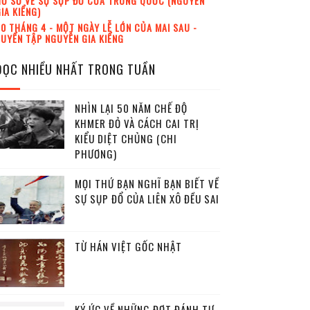
Ồ SƠ VỀ SỰ SỤP ĐỔ CỦA TRUNG QUỐC (NGUYỄN
IA KIỂNG)
0 THÁNG 4 - MỘT NGÀY LỄ LỚN CỦA MAI SAU -
UYỂN TẬP NGUYỄN GIA KIỂNG
ĐỌC NHIỀU NHẤT TRONG TUẦN
NHÌN LẠI 50 NĂM CHẾ ĐỘ
KHMER ĐỎ VÀ CÁCH CAI TRỊ
KIỂU DIỆT CHỦNG (CHI
PHƯƠNG)
MỌI THỨ BẠN NGHĨ BẠN BIẾT VỀ
SỰ SỤP ĐỔ CỦA LIÊN XÔ ĐỀU SAI
TỪ HÁN VIỆT GỐC NHẬT
KÝ ỨC VỀ NHỮNG ĐỢT ĐÁNH TƯ