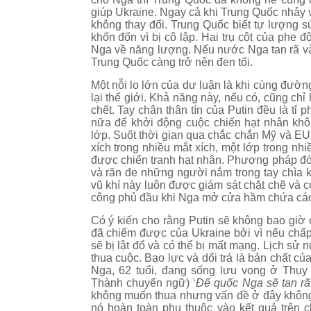
giúp Ukraine. Ngay cả khi Trung Quốc nhảy 
không thay đổi. Trung Quốc biết tự lượng 
khốn đốn vì bị cô lập. Hai trụ cột của phe đ
Nga về năng lượng. Nếu nước Nga tan rã và 
Trung Quốc càng trở nên đen tối.
Một nỗi lo lớn của dư luận là khi cùng đườn
lại thế giới. Khả năng này, nếu có, cũng ch
chết. Tay chân thân tín của Putin đều là tỉ
nữa để khởi động cuộc chiến hạt nhân khô
lớp. Suốt thời gian qua chắc chắn Mỹ và EU
xích trong nhiều mắt xích, một lớp trong nh
được chiến tranh hạt nhân. Phương pháp đó
và răn đe những người nắm trong tay chìa k
vũ khí này luôn được giám sát chặt chẽ và c
công phủ đầu khi Nga mở cửa hầm chứa các 
Có ý kiến cho rằng Putin sẽ không bao giờ 
đã chiếm được của Ukraine bởi vì nếu chấp n
sẽ bị lật đổ và có thể bị mất mạng. Lịch s
thua cuộc. Bạo lực và dối trá là bản chất 
Nga, 62 tuổi, đang sống lưu vong ở Thụy
Thành chuyển ngữ) ‘
Đế quốc Nga sẽ tan rã 
không muốn thua nhưng vấn đề ở đây không
nó hoàn toàn phụ thuộc vào kết quả trên 