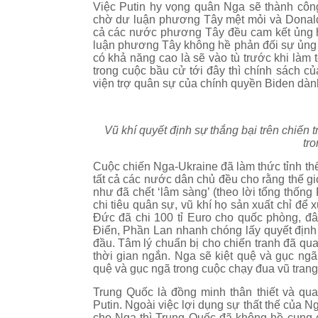
Việc Putin hy vọng quân Nga sẽ thành côn
chờ dư luận phương Tây mệt mỏi và Donald
cả các nước phương Tây đều cam kết ủng h
luận phương Tây không hề phản đối sự ủng
có khả năng cao là sẽ vào tù trước khi làm 
trong cuộc bầu cử tới đây thì chính sách c
viện trợ quân sự của chính quyền Biden dành
Vũ khí quyết định sự thắng bại trên chiến
tro
Cuộc chiến Nga-Ukraine đã làm thức tỉnh thế
tất cả các nước dân chủ đều cho rằng thế gi
như đã chết ‘lâm sàng’ (theo lời tổng thốn
chi tiêu quân sự, vũ khí họ sản xuất chỉ để 
Đức đã chi 100 tỉ Euro cho quốc phòng, đâ
Điển, Phần Lan nhanh chóng lấy quyết định
đầu. Tâm lý chuẩn bị cho chiến tranh đã quay
thời gian ngắn. Nga sẽ kiệt quệ và gục ngã
quệ và gục ngã trong cuộc chạy đua vũ trang
Trung Quốc là đồng minh thân thiết và q
Putin. Ngoài việc lợi dụng sự thất thế của 
cho Nga thì Trung Quốc đã không hề cung 