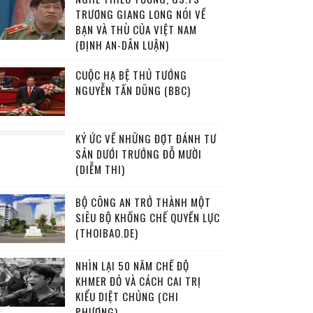
TRƯƠNG GIANG LONG NÓI VỀ
BẠN VÀ THÙ CỦA VIỆT NAM
(ĐỊNH AN-DÂN LUẬN)
CUỘC HẠ BỆ THỦ TƯỚNG
NGUYỄN TẤN DŨNG (BBC)
KÝ ỨC VỀ NHỮNG ĐỢT ĐÁNH TƯ
SẢN DƯỚI TRƯỚNG ĐỖ MƯỜI
(DIỄM THI)
BỘ CÔNG AN TRỞ THÀNH MỘT
SIÊU BỘ KHỐNG CHẾ QUYỀN LỰC
(THOIBAO.DE)
NHÌN LẠI 50 NĂM CHẾ ĐỘ
KHMER ĐỎ VÀ CÁCH CAI TRỊ
KIỂU DIỆT CHỦNG (CHI
PHƯƠNG)