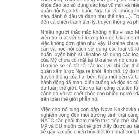
khóa đào tạo sử dụng các loại vũ mới và hi
quân đội Nga khi buộc Nga lui về phòng th
nào, đánh ở đâu và đánh như thế nào…). Tro
đến cả chiến tranh tâm lý, truyền thông và ph
Nhiều người thắc mắc không hiểu vì sao Mỹ 
viện trợ ồ ạt với số lượng lớn để Ukraine
việc không đơn giản như vậy. Ukraine chưa 
cận và học hỏi cách sử dụng các loại vũ k
huấn luyện binh sĩ Ukraine sử dụng các loạ
của Mỹ chưa có mặt tại Ukraine vì nó chưa
Ukraine sẽ có tất cả các loại vũ khí cần th
quân xâm lược Nga ra khỏi lãnh thổ.
Lý do t
truyền thông của hai bên. Nga một bên và U
hành động dã man, điên cuồng và độc ác củ
dư luận thế giới. Các vụ tấn công của tên l
cảnh đỗ vỡ và chết chóc cho nhiều người dâ
trên toàn thế giới phẫn nộ.
Việc cho nổ tung con đập Nova Kakhovka m
nghiêm trọng đến môi trường sinh thái càng
NATO cần phải tham chiến trực tiếp chứ khô
Mỹ và EU muốn cả thế giới thấy được sự tàn 
kẻ gây ra cuộc chiến hủy diệt lớn nhất tron