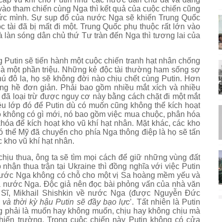
vào tham chiến cùng Nga thì kết quả của cuộc chiến cũng
sức mình. Sự sụp đổ của nước Nga sẽ khiến
Trung Quốc
ộc tài đã bị mất đi một. Trung Quốc phụ thuộc rất lớn vào
làn sóng dân chủ thứ Tư tràn đến Nga thì tương lai của
g Putin sẽ tiến hành một cuộc chiến tranh hạt nhân chống
ỉ là một phần triệu. Những kẻ độc tài thường ham sống sợ
 phú đô la, họ sẽ không đời nào chịu chết cùng Putin. Hơn
ng hề đơn giản. Phải bao gồm nhiều mắt xích và nhiều
 đã loại trừ được nguy cơ này bằng cách chặt đi một mắt
iều lớp đó để Putin dù có muốn cũng không thể kích hoạt
 không có gì mới, nó bao gồm việc mua chuộc, phân hóa
hóa để kích hoạt kho vũ khí hạt nhân. Mặt khác, các kho
ó thể Mỹ đã chuyển cho phía Nga thông điệp là họ sẽ tấn
kho vũ khí hạt nhân.
chịu thua, ông ta sẽ tìm mọi cách để giữ những vùng đất
hận thua trận tại Ukraine thì đồng nghĩa với việc Putin
ử nước Nga không có chỗ cho một vị Sa hoàng mềm yếu và
của nước Nga. Độc giả nên đọc bài phỏng vấn của nhà văn
 Sĩ, Mikhail Shishkin về nước Nga (được Nguyễn Đức
và thời kỳ hậu Putin sẽ đầy bạo lực
’. Tất nhiên là Putin
 phải là muốn hay không muốn, chịu hay không chịu mà
chiến trường. Trong cuộc chiến này Putin không có cửa