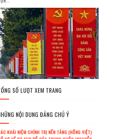
ỘN...
TỔNG SỐ LƯỢT XEM TRANG
NHỮNG NỘI DUNG ĐÁNG CHÚ Ý
ÁC KHÁI NIỆM CHÍNH TRỊ NỀN TẢNG (HỒNG VIỆT)