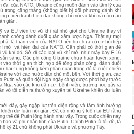
ện đại của NATO. Ukraine cũng muốn đánh vào tâm lý của
ủ trong căng thẳng (không biết bị đối phương đánh khi
ng chiến tranh hiện đại không chỉ mỗi vũ khí mà còn cần
ản gián.
và EU viện trợ vũ khí rất nhỏ giọt cho Ukraine thay vì
 nhanh chóng đánh đuổi quân xâm lược Nga. Thật sự mọi
phải là thành viên của NATO nên họ chưa có cơ hội tiếp
hí mới và hiện đại của NATO. Cần phải có thời gian để
i vũ khí đó.
Sở dĩ các loại vũ khí mới như máy bay F-16
 sẵn sàng. Các phi công Ukraine chưa huấn luyện xong.
iết vào thời gian thích hợp để tổng phản công, đánh đuổi
hứ hai cũng không kém phần quan trọng đó là cuộc chiến
kraine với các nước dân chủ một bên. Với thời gian, các
a Putin và quân đội Nga ngày càng được phơi bày trước
ửa Nga vào các khu dân cư, bệnh viện, trường học gây ra
n vô tội diễn ra thường xuyên tại Ukraine khiến dư luận
ới đây, gây ngập lụt trên diện rộng và làm ảnh hưởng
 khiến dư luận nổi giận. Đã có những ý kiến tại EU rằng
ng thể để Putin lộng hành như vậy. Trong cuộc chiến này
bạo và phi nhân tính của Putin. Chính Putin là tội đồ, là
g thế kỷ 21 chứ không phải Ukraine và phương Tây.