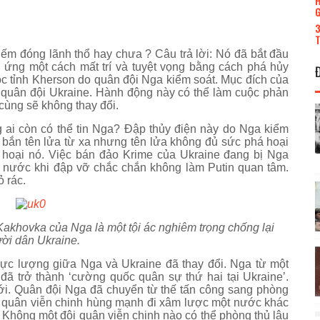
H
G
3
T
ếm đóng lãnh thổ hay chưa ? Câu trả lời: Nó đã bắt đầu
 ứng một cách mất trí và tuyệt vọng bằng cách phá hủy
c tỉnh Kherson do quân đội Nga kiểm soát. Mục đích của
 quân đội Ukraine. Hành động này có thể làm cuộc phản
cùng sẽ không thay đổi.
 ai còn có thể tin Nga? Đập thủy điện này do Nga kiểm
h bắn tên lửa từ xa nhưng tên lửa không đủ sức phá hoại
á hoại nó. Việc bán đảo Krime của Ukraine đang bị Nga
 nước khi đập vỡ chắc chắn không làm Putin quan tâm.
ỏ rác.
akhovka của Nga là một tội ác nghiêm trọng chống lại
ời dân Ukraine.
lực lượng giữa Nga và Ukraine đã thay đổi. Nga từ một
 đã trở thành ‘cường quốc quân sự thứ hai tại Ukraine’.
ưới. Quân đội Nga đã chuyển từ thế tấn công sang phòng
ội quân viễn chinh hùng mạnh đi xâm lược một nước khác
. Không một đội quân viễn chinh nào có thể phòng thủ lâu