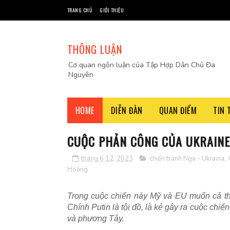
TRANG CHỦ
GIỚI THIỆU
THÔNG LUẬN
Cơ quan ngôn luận của Tập Hợp Dân Chủ Đa
Nguyên
HOME
DIỄN ĐÀN
QUAN ĐIỂM
TIN 
CUỘC PHẢN CÔNG CỦA UKRAINE 
tháng 6 12, 2023
chiến tranh Nga - Ukraina
,
Hoàng
Trong cuộc chiến này Mỹ và EU muốn cả thế
Chính Putin là tội đồ, là kẻ gây ra cuộc chiế
và phương Tây.