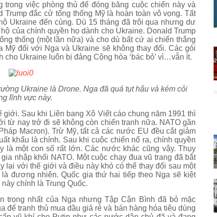
g trong việc phòng thủ để đóng băng cuộc chiến này và
 Trump đắc cử tổng thống Mỹ là hoàn toàn vô vọng. Tất
ộ Ukraine đến cùng. Dù 15 tháng đã trôi qua nhưng dư
 hộ của chính quyền họ dành cho Ukraine. Donald Trump
tổng thống (một lần nữa) và cho dù bất cứ ai chiến thắng
ủa Mỹ đối với Nga và Ukraine sẽ không thay đổi. Các gói
 cho Ukraine luôn bị đảng Cộng hòa ‘bác bỏ’ vì…vẫn ít.
 trường Ukraine là Drone. Nga đã quá tụt hậu và kém cỏi
ng lĩnh vực này.
 giới. Sau khi Liên bang Xô Viết cáo chung năm 1991 thì
ới từ nay trở đi sẽ không còn chiến tranh nữa. NATO gần
g Pháp Macron). Trừ Mỹ, tất cả các nước EU đều cắt giảm
xuất khẩu là chính. Sau khi cuộc chiến nổ ra, chính quyền
y là một con số rất lớn. Các nước khác cũng vậy. Thụy
 gia nhập khối NATO. Một cuộc chạy đua vũ trang đã bắt
 lại với thế giới và điều này khó có thể thay đổi sau một
 là đương nhiên. Quốc gia thứ hai tiếp theo Nga sẽ kiệt
 này chính là Trung Quốc.
uan trọng nhất của Nga nhưng Tập Cận Bình đã bỏ mặc
Nga để tranh thủ mua dầu giá rẻ và bán hàng hóa tiêu dùng
cấp vũ khí cho Putin như các nước dân chủ đã và đang