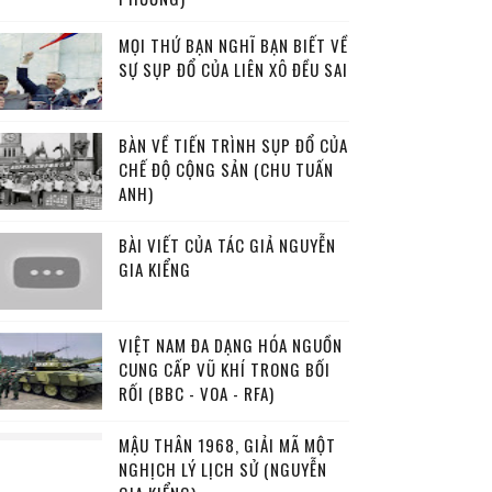
MỌI THỨ BẠN NGHĨ BẠN BIẾT VỀ
SỰ SỤP ĐỔ CỦA LIÊN XÔ ĐỀU SAI
BÀN VỀ TIẾN TRÌNH SỤP ĐỔ CỦA
CHẾ ĐỘ CỘNG SẢN (CHU TUẤN
ANH)
BÀI VIẾT CỦA TÁC GIẢ NGUYỄN
GIA KIỂNG
VIỆT NAM ĐA DẠNG HÓA NGUỒN
CUNG CẤP VŨ KHÍ TRONG BỐI
RỐI (BBC - VOA - RFA)
MẬU THÂN 1968, GIẢI MÃ MỘT
NGHỊCH LÝ LỊCH SỬ (NGUYỄN