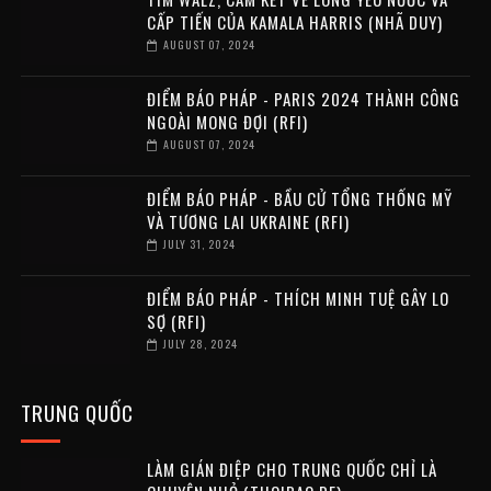
CẤP TIẾN CỦA KAMALA HARRIS (NHÃ DUY)
AUGUST 07, 2024
ĐIỂM BÁO PHÁP - PARIS 2024 THÀNH CÔNG
NGOÀI MONG ĐỢI (RFI)
AUGUST 07, 2024
ĐIỂM BÁO PHÁP - BẦU CỬ TỔNG THỐNG MỸ
VÀ TƯƠNG LAI UKRAINE (RFI)
JULY 31, 2024
ĐIỂM BÁO PHÁP - THÍCH MINH TUỆ GÂY LO
SỢ (RFI)
JULY 28, 2024
TRUNG QUỐC
LÀM GIÁN ĐIỆP CHO TRUNG QUỐC CHỈ LÀ