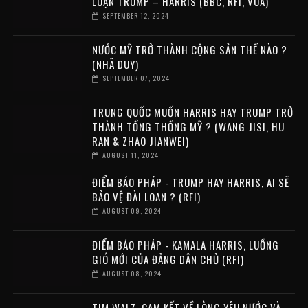
LUẬN TRUMP – HARRIS (BBC, RFI, VOA)
SEPTEMBER 12, 2024
NƯỚC MỸ TRỞ THÀNH CỘNG SẢN THẾ NÀO ?
(NHÃ DUY)
SEPTEMBER 07, 2024
TRUNG QUỐC MUỐN HARRIS HAY TRUMP TRỞ
THÀNH TỔNG THỐNG MỸ ? (WANG JISI, HU
RAN & ZHAO JIANWEI)
AUGUST 11, 2024
ĐIỂM BÁO PHÁP - TRUMP HAY HARRIS, AI SẼ
BẢO VỆ ĐÀI LOAN ? (RFI)
AUGUST 09, 2024
ĐIỂM BÁO PHÁP - KAMALA HARRIS, LUỒNG
GIÓ MỚI CỦA ĐẢNG DÂN CHỦ (RFI)
AUGUST 08, 2024
TIM WALZ, CAM KẾT VỀ LÒNG YÊU NƯỚC VÀ