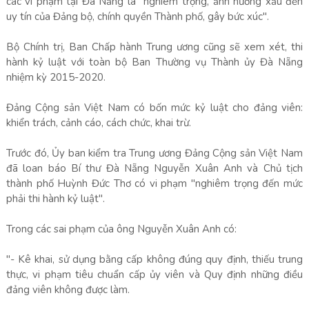
các vi phạm tại Đà Nẵng là "nghiêm trọng, ảnh hưởng xấu đến
uy tín của Đảng bộ, chính quyền Thành phố, gây bức xúc".
Bộ Chính trị, Ban Chấp hành Trung ương cũng sẽ xem xét, thi
hành kỷ luật với toàn bộ Ban Thường vụ Thành ủy Đà Nẵng
nhiệm kỳ 2015-2020.
Đảng Cộng sản Việt Nam có bốn mức kỷ luật cho đảng viên:
khiển trách, cảnh cáo, cách chức, khai trừ.
Trước đó, Ủy ban kiểm tra Trung ương Đảng Cộng sản Việt Nam
đã loan báo Bí thư Đà Nẵng Nguyễn Xuân Anh và Chủ tịch
thành phố Huỳnh Đức Thơ có vi phạm "nghiêm trọng đến mức
phải thi hành kỷ luật".
Trong các sai phạm của ông Nguyễn Xuân Anh có:
"- Kê khai, sử dụng bằng cấp không đúng quy định, thiếu trung
thực, vi phạm tiêu chuẩn cấp ủy viên và Quy định những điều
đảng viên không được làm.