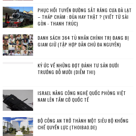
PHỤC HỒI TUYẾN ĐƯỜNG SẮT RĂNG CƯA ĐÀ LẠT
– THÁP CHÀM : ĐÙA HAY THẬT ? (VIẾT TỪ SÀI
GÒN - THANH TRÚC)
DANH SÁCH 364 TÙ NHÂN CHÍNH TRỊ ĐANG BỊ
GIAM GIỮ (TẬP HỢP DÂN CHỦ ĐA NGUYÊN)
KÝ ỨC VỀ NHỮNG ĐỢT ĐÁNH TƯ SẢN DƯỚI
TRƯỚNG ĐỖ MƯỜI (DIỄM THI)
ISRAEL NÂNG CÔNG NGHỆ QUỐC PHÒNG VIỆT
NAM LÊN TẦM CỠ QUỐC TẾ
BỘ CÔNG AN TRỞ THÀNH MỘT SIÊU BỘ KHỐNG
CHẾ QUYỀN LỰC (THOIBAO.DE)