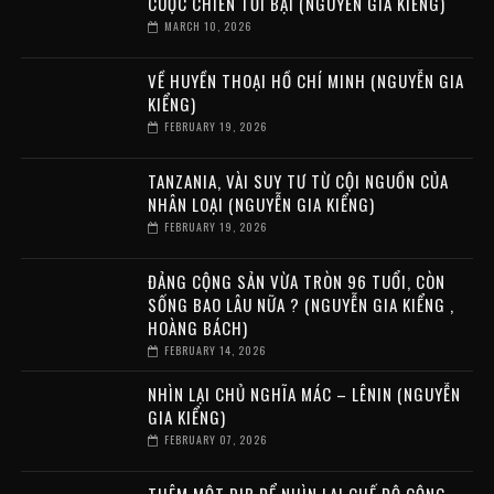
CUỘC CHIẾN TỒI BẠI (NGUYỄN GIA KIỂNG)
MARCH 10, 2026
VỀ HUYỀN THOẠI HỒ CHÍ MINH (NGUYỄN GIA
KIỂNG)
FEBRUARY 19, 2026
TANZANIA, VÀI SUY TƯ TỪ CỘI NGUỒN CỦA
NHÂN LOẠI (NGUYỄN GIA KIỂNG)
FEBRUARY 19, 2026
ĐẢNG CỘNG SẢN VỪA TRÒN 96 TUỔI, CÒN
SỐNG BAO LÂU NỮA ? (NGUYỄN GIA KIỂNG ,
HOÀNG BÁCH)
FEBRUARY 14, 2026
NHÌN LẠI CHỦ NGHĨA MÁC – LÊNIN (NGUYỄN
GIA KIỂNG)
FEBRUARY 07, 2026