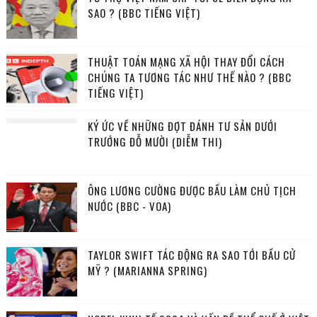
SAO ? (BBC TIẾNG VIỆT)
THUẬT TOÁN MẠNG XÃ HỘI THAY ĐỔI CÁCH
CHÚNG TA TƯƠNG TÁC NHƯ THẾ NÀO ? (BBC
TIẾNG VIỆT)
KÝ ỨC VỀ NHỮNG ĐỢT ĐÁNH TƯ SẢN DƯỚI
TRƯỚNG ĐỖ MƯỜI (DIỄM THI)
ÔNG LƯƠNG CƯỜNG ĐƯỢC BẦU LÀM CHỦ TỊCH
NƯỚC (BBC - VOA)
TAYLOR SWIFT TÁC ĐỘNG RA SAO TỚI BẦU CỬ
MỸ ? (MARIANNA SPRING)