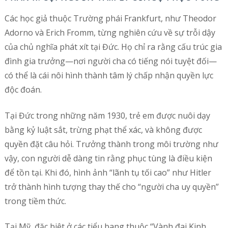
Các học giả thuộc Trường phái Frankfurt, như Theodor
Adorno và Erich Fromm, từng nghiên cứu về sự trỗi dậy
của chủ nghĩa phát xít tại Đức. Họ chỉ ra rằng cấu trúc gia
đình gia trưởng—nơi người cha có tiếng nói tuyệt đối—
có thể là cái nôi hình thành tâm lý chấp nhận quyền lực
độc đoán.
Tại Đức trong những năm 1930, trẻ em được nuôi dạy
bằng kỷ luật sắt, trừng phạt thể xác, và không được
quyền đặt câu hỏi. Trưởng thành trong môi trường như
vậy, con người dễ dàng tin rằng phục tùng là điều kiện
để tồn tại. Khi đó, hình ảnh “lãnh tụ tối cao” như Hitler
trở thành hình tượng thay thế cho “người cha uy quyền”
trong tiềm thức.
Tại Mỹ, đặc biệt ở các tiểu bang thuộc “Vành đai Kinh