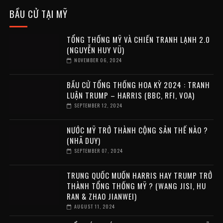
BẦU CỬ TẠI MỸ
TỔNG THỐNG MỸ VÀ CHIẾN TRANH LẠNH 2.0
(NGUYỄN HUY VŨ)
NOVEMBER 06, 2024
BẦU CỬ TỔNG THỐNG HOA KỲ 2024 : TRANH
LUẬN TRUMP – HARRIS (BBC, RFI, VOA)
SEPTEMBER 12, 2024
NƯỚC MỸ TRỞ THÀNH CỘNG SẢN THẾ NÀO ?
(NHÃ DUY)
SEPTEMBER 07, 2024
TRUNG QUỐC MUỐN HARRIS HAY TRUMP TRỞ
THÀNH TỔNG THỐNG MỸ ? (WANG JISI, HU
RAN & ZHAO JIANWEI)
AUGUST 11, 2024