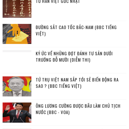
TỪ HÁN VIỆT GỐC NHẬT
ĐƯỜNG SẮT CAO TỐC BẮC-NAM (BBC TIẾNG
VIỆT)
KÝ ỨC VỀ NHỮNG ĐỢT ĐÁNH TƯ SẢN DƯỚI
TRƯỚNG ĐỖ MƯỜI (DIỄM THI)
TỨ TRỤ VIỆT NAM SẮP TỚI SẼ BIẾN ĐỘNG RA
SAO ? (BBC TIẾNG VIỆT)
ÔNG LƯƠNG CƯỜNG ĐƯỢC BẦU LÀM CHỦ TỊCH
NƯỚC (BBC - VOA)