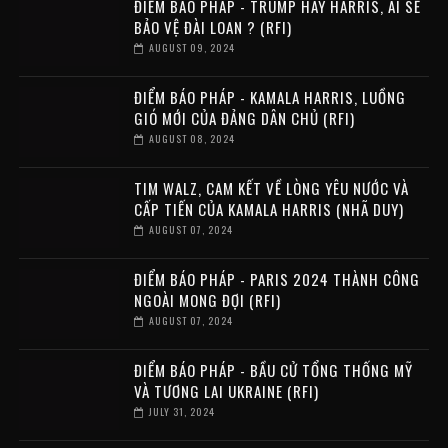
ĐIỂM BÁO PHÁP - TRUMP HAY HARRIS, AI SẼ
BẢO VỆ ĐÀI LOAN ? (RFI)
AUGUST 09, 2024
ĐIỂM BÁO PHÁP - KAMALA HARRIS, LUỒNG
GIÓ MỚI CỦA ĐẢNG DÂN CHỦ (RFI)
AUGUST 08, 2024
TIM WALZ, CAM KẾT VỀ LÒNG YÊU NƯỚC VÀ
CẤP TIẾN CỦA KAMALA HARRIS (NHÃ DUY)
AUGUST 07, 2024
ĐIỂM BÁO PHÁP - PARIS 2024 THÀNH CÔNG
NGOÀI MONG ĐỢI (RFI)
AUGUST 07, 2024
ĐIỂM BÁO PHÁP - BẦU CỬ TỔNG THỐNG MỸ
VÀ TƯƠNG LAI UKRAINE (RFI)
JULY 31, 2024