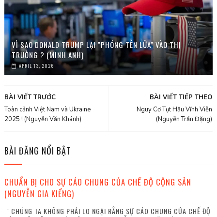
VÌ SAO DONALD TRUMP LẠI "PHÓNG TÊN LỬA" VÀO THỊ
TRƯỜNG ? (MINH ANH)
APRIL 13, 2026
BÀI VIẾT TRƯỚC
BÀI VIẾT TIẾP THEO
Toàn cảnh Việt Nam và Ukraine
Nguy Cơ Tụt Hậu Vĩnh Viễn
2025 ! (Nguyễn Văn Khánh)
(Nguyễn Trần Đặng)
BÀI ĐĂNG NỔI BẬT
CHUẨN BỊ CHO SỰ CÁO CHUNG CỦA CHẾ ĐỘ CỘNG SẢN
(NGUYỄN GIA KIỂNG)
" CHÚNG TA KHÔNG PHẢI LO NGẠI RẰNG SỰ CÁO CHUNG CỦA CHẾ ĐỘ