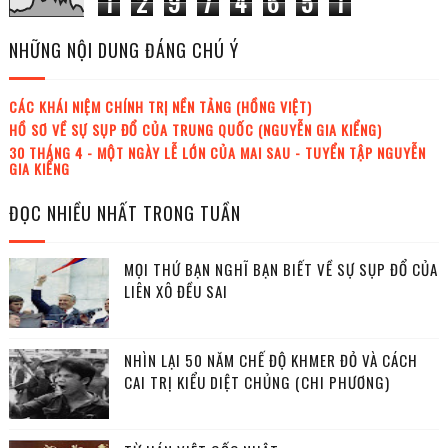
1
2
9
7
4
6
5
1
NHỮNG NỘI DUNG ĐÁNG CHÚ Ý
CÁC KHÁI NIỆM CHÍNH TRỊ NỀN TẢNG (HỒNG VIỆT)
HỒ SƠ VỀ SỰ SỤP ĐỔ CỦA TRUNG QUỐC (NGUYỄN GIA KIỂNG)
30 THÁNG 4 - MỘT NGÀY LỄ LỚN CỦA MAI SAU - TUYỂN TẬP NGUYỄN
GIA KIỂNG
ĐỌC NHIỀU NHẤT TRONG TUẦN
MỌI THỨ BẠN NGHĨ BẠN BIẾT VỀ SỰ SỤP ĐỔ CỦA
LIÊN XÔ ĐỀU SAI
NHÌN LẠI 50 NĂM CHẾ ĐỘ KHMER ĐỎ VÀ CÁCH
CAI TRỊ KIỂU DIỆT CHỦNG (CHI PHƯƠNG)