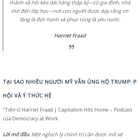
thành xã hội kéo dài hàng thập kỷ—từ gia đình, nhà
thờ đến lớp học—nơi con người được dạy rằng im
lặng là đức hạnh và phục tùng là yêu nước.
Harriet Fraad
TẠI SAO NHIỀU NGƯỜI MỸ VẪN ỦNG HỘ TRUMP: PHÂ
HỘI VÀ Ý THỨC HỆ
“Tiến sĩ Harriet Fraad | Capitalism Hits Home – Podcast
của Democracy at Work
Lời mở đầu
:
Một nghịch lý chính trị cần được mổ xẻ