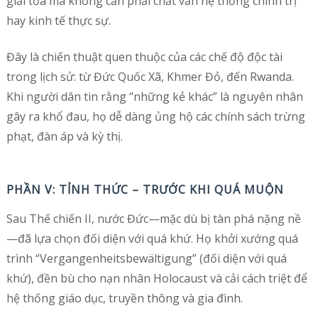
giải tỏa mà không cần phải chất vấn hệ thống chính trị
hay kinh tế thực sự.
Đây là chiến thuật quen thuộc của các chế độ độc tài
trong lịch sử: từ Đức Quốc Xã, Khmer Đỏ, đến Rwanda.
Khi người dân tin rằng “những kẻ khác” là nguyên nhân
gây ra khổ đau, họ dễ dàng ủng hộ các chính sách trừng
phạt, đàn áp và kỳ thị.
PHẦN V: TỈNH THỨC – TRƯỚC KHI QUÁ MUỘN
Sau Thế chiến II, nước Đức—mặc dù bị tàn phá nặng nề
—đã lựa chọn đối diện với quá khứ. Họ khởi xướng quá
trình “Vergangenheitsbewältigung” (đối diện với quá
khứ), đền bù cho nạn nhân Holocaust và cải cách triệt để
hệ thống giáo dục, truyền thông và gia đình.