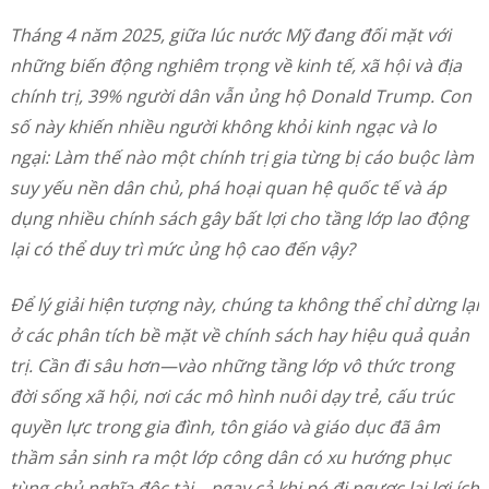
Tháng 4 năm 2025, giữa lúc nước Mỹ đang đối mặt với
những biến động nghiêm trọng về kinh tế, xã hội và địa
chính trị, 39% người dân vẫn ủng hộ Donald Trump. Con
số này khiến nhiều người không khỏi kinh ngạc và lo
ngại: Làm thế nào một chính trị gia từng bị cáo buộc làm
suy yếu nền dân chủ, phá hoại quan hệ quốc tế và áp
dụng nhiều chính sách gây bất lợi cho tầng lớp lao động
lại có thể duy trì mức ủng hộ cao đến vậy?
Để lý giải hiện tượng này, chúng ta không thể chỉ dừng lại
ở các phân tích bề mặt về chính sách hay hiệu quả quản
trị. Cần đi sâu hơn—vào những tầng lớp vô thức trong
đời sống xã hội, nơi các mô hình nuôi dạy trẻ, cấu trúc
quyền lực trong gia đình, tôn giáo và giáo dục đã âm
thầm sản sinh ra một lớp công dân có xu hướng phục
tùng chủ nghĩa độc tài—ngay cả khi nó đi ngược lại lợi ích