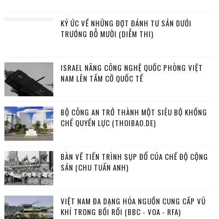
KÝ ỨC VỀ NHỮNG ĐỢT ĐÁNH TƯ SẢN DƯỚI
TRƯỚNG ĐỖ MƯỜI (DIỄM THI)
ISRAEL NÂNG CÔNG NGHỆ QUỐC PHÒNG VIỆT
NAM LÊN TẦM CỠ QUỐC TẾ
BỘ CÔNG AN TRỞ THÀNH MỘT SIÊU BỘ KHỐNG
CHẾ QUYỀN LỰC (THOIBAO.DE)
BÀN VỀ TIẾN TRÌNH SỤP ĐỔ CỦA CHẾ ĐỘ CỘNG
SẢN (CHU TUẤN ANH)
VIỆT NAM ĐA DẠNG HÓA NGUỒN CUNG CẤP VŨ
KHÍ TRONG BỐI RỐI (BBC - VOA - RFA)