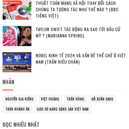
THUẬT TOÁN MẠNG XÃ HỘI THAY ĐỔI CÁCH
CHÚNG TA TƯƠNG TÁC NHƯ THẾ NÀO ? (BBC
TIẾNG VIỆT)
TAYLOR SWIFT TÁC ĐỘNG RA SAO TỚI BẦU CỬ
MỸ ? (MARIANNA SPRING)
NOBEL KINH TẾ 2024 VÀ VẤN ĐỀ THỂ CHẾ Ở VIỆT
NAM (TRẦN HIẾU CHÂN)
NHÃN
NGUYỄN GIA KIỂNG
VIỆT HOÀNG
TRẦN HÙNG
ĐỖ XUÂN CANG
TRẦN KHÁNH ÂN
LỊCH SỬ ĐẢNG CỘNG SẢN VIỆT NAM
ĐỌC NHIỀU NHẤT