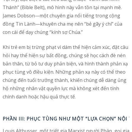
Thánh” (Bible Belt), mô hình này vẫn tồn tại mạnh mẽ.
James Dobson—một chuyên gia nổi tiếng trong cộng
đồng Tin Lành—khuyên cha mẹ nên “bẻ gãy ý chí” của
con cái để dạy chúng “kính sợ Chúa.”
Khi trẻ em bị trừng phạt vì dám thể hiện cảm xúc, đặt câu
hỏi hay thể hiện sự bất đồng, chúng sẽ học cách đè nén
bản thân, từ bỏ tư duy phản biện, và hình thành phản xạ
phục tùng vô điều kiện. Những phản xạ này có thể theo
chúng đến tuổi trưởng thành, khiến chúng dễ dàng ủng
hộ những nhân vật quyền lực mà không xét đến tính
chính danh hoặc hậu quả thực tế.
PHẦN III: PHỤC TÙNG NHƯ MỘT “LỰA CHỌN” NỘI 
Louis Althusser, một triết gia Marxist người Pháp, gọi gia