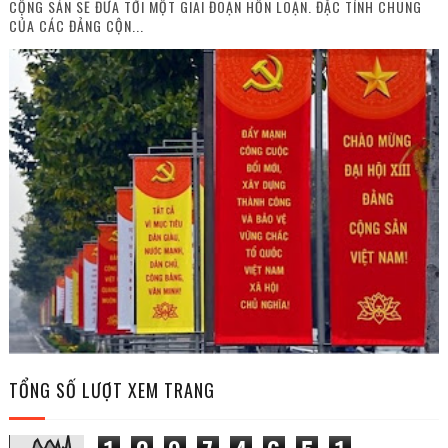
CỘNG SẢN SẼ ĐƯA TỚI MỘT GIAI ĐOẠN HỖN LOẠN. ĐẶC TÍNH CHUNG
CỦA CÁC ĐẢNG CỘN...
TỔNG SỐ LƯỢT XEM TRANG