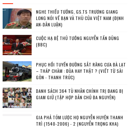
NGHE THIẾU TƯỚNG, GS.TS TRƯƠNG GIANG
LONG NÓI VỀ BẠN VÀ THÙ CỦA VIỆT NAM (ĐỊNH
AN-DÂN LUẬN)
CUỘC HẠ BỆ THỦ TƯỚNG NGUYỄN TẤN DŨNG
(BBC)
PHỤC HỒI TUYẾN ĐƯỜNG SẮT RĂNG CƯA ĐÀ LẠT
– THÁP CHÀM : ĐÙA HAY THẬT ? (VIẾT TỪ SÀI
GÒN - THANH TRÚC)
DANH SÁCH 364 TÙ NHÂN CHÍNH TRỊ ĐANG BỊ
GIAM GIỮ (TẬP HỢP DÂN CHỦ ĐA NGUYÊN)
GIA PHẢ TÓM LƯỢC HỌ NGUYỄN HUYỆN THANH
TRÌ (1540-2006) - 2 (NGUYỄN TRỌNG KHA)