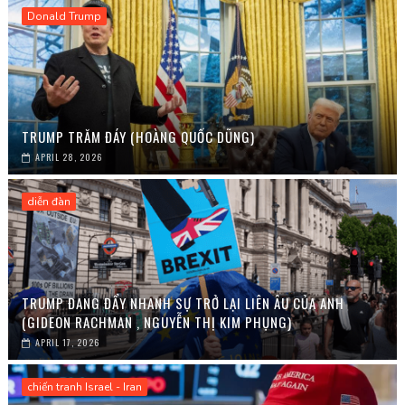
Donald Trump
TRUMP TRĂM ĐÁY (HOÀNG QUỐC DŨNG)
APRIL 28, 2026
diễn đàn
TRUMP ĐANG ĐẨY NHANH SỰ TRỞ LẠI LIÊN ÂU CỦA ANH
(GIDEON RACHMAN , NGUYỄN THỊ KIM PHỤNG)
APRIL 17, 2026
chiến tranh Israel - Iran