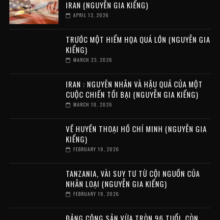
IRAN (NGUYỄN GIA KIỂNG)
APRIL 13, 2026
TRƯỚC MỘT HIỂM HỌA QUÁ LỚN (NGUYỄN GIA
KIỂNG)
MARCH 23, 2026
IRAN : NGUYÊN NHÂN VÀ HẬU QUẢ CỦA MỘT
CUỘC CHIẾN TỒI BẠI (NGUYỄN GIA KIỂNG)
MARCH 10, 2026
VỀ HUYỀN THOẠI HỒ CHÍ MINH (NGUYỄN GIA
KIỂNG)
FEBRUARY 19, 2026
TANZANIA, VÀI SUY TƯ TỪ CỘI NGUỒN CỦA
NHÂN LOẠI (NGUYỄN GIA KIỂNG)
FEBRUARY 19, 2026
ĐẢNG CỘNG SẢN VỪA TRÒN 96 TUỔI, CÒN