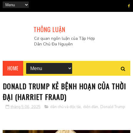
THÔNG LUẬN
Cơ quan ngôn luận của Tập Hợp
Dân Chủ Đa Nguyên
HOME
DONALD TRUMP KẺ BỆNH HOẠN CỦA THỜI
ĐẠI (HARRIET FRAAD)
tháng 5 06, 2025
dân chủ và độc tài
,
diễn đàn
,
Donald Trump