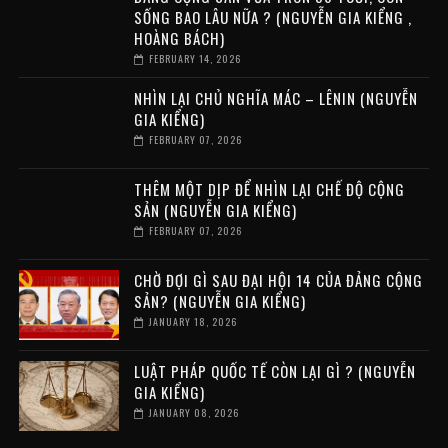
SỐNG BAO LÂU NỮA ? (NGUYỄN GIA KIỂNG ,
HOÀNG BÁCH)
FEBRUARY 14, 2026
NHÌN LẠI CHỦ NGHĨA MÁC – LÊNIN (NGUYỄN
GIA KIỂNG)
FEBRUARY 07, 2026
THÊM MỘT DỊP ĐỂ NHÌN LẠI CHẾ ĐỘ CỘNG
SẢN (NGUYỄN GIA KIỂNG)
FEBRUARY 07, 2026
CHỜ ĐỢI GÌ SAU ĐẠI HỘI 14 CỦA ĐẢNG CỘNG
SẢN? (NGUYỄN GIA KIỂNG)
JANUARY 18, 2026
LUẬT PHÁP QUỐC TẾ CÒN LẠI GÌ ? (NGUYỄN
GIA KIỂNG)
JANUARY 08, 2026