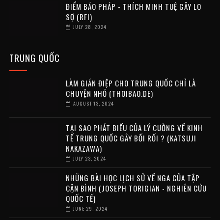
ĐIỂM BÁO PHÁP - THÍCH MINH TUỆ GÂY LO
SỢ (RFI)
JULY 28, 2024
TRUNG QUỐC
LÀM GIÁN ĐIỆP CHO TRUNG QUỐC CHỈ LÀ
CHUYỆN NHỎ (THOIBAO.DE)
AUGUST 13, 2024
TẠI SAO PHÁT BIỂU CỦA LÝ CƯỜNG VỀ KINH
TẾ TRUNG QUỐC GÂY BỐI RỐI ? (KATSUJI
NAKAZAWA)
JULY 23, 2024
NHỮNG BÀI HỌC LỊCH SỬ VỀ NGA CỦA TẬP
CẬN BÌNH (JOSEPH TORIGIAN - NGHIÊN CỨU
QUỐC TẾ)
JUNE 29, 2024