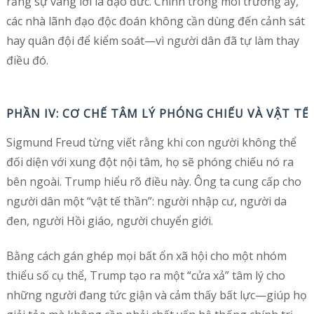
rằng sự vâng lời là đạo đức. Chính trong môi trường ấy,
các nhà lãnh đạo độc đoán không cần dùng đến cảnh sát
hay quân đội để kiểm soát—vì người dân đã tự làm thay
điều đó.
PHẦN IV: CƠ CHẾ TÂM LÝ PHÓNG CHIẾU VÀ VẬT TẾ
Sigmund Freud từng viết rằng khi con người không thể
đối diện với xung đột nội tâm, họ sẽ phóng chiếu nó ra
bên ngoài. Trump hiểu rõ điều này. Ông ta cung cấp cho
người dân một “vật tế thần”: người nhập cư, người da
đen, người Hồi giáo, người chuyển giới.
Bằng cách gán ghép mọi bất ổn xã hội cho một nhóm
thiểu số cụ thể, Trump tạo ra một “cửa xả” tâm lý cho
những người đang tức giận và cảm thấy bất lực—giúp họ