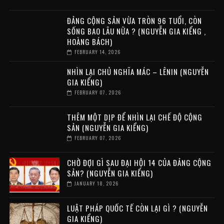
ĐẢNG CỘNG SẢN VỪA TRÒN 96 TUỔI, CÒN
SỐNG BAO LÂU NỮA ? (NGUYỄN GIA KIỂNG ,
HOÀNG BÁCH)
FEBRUARY 14, 2026
NHÌN LẠI CHỦ NGHĨA MÁC – LÊNIN (NGUYỄN
GIA KIỂNG)
FEBRUARY 07, 2026
THÊM MỘT DỊP ĐỂ NHÌN LẠI CHẾ ĐỘ CỘNG
SẢN (NGUYỄN GIA KIỂNG)
FEBRUARY 07, 2026
CHỜ ĐỢI GÌ SAU ĐẠI HỘI 14 CỦA ĐẢNG CỘNG
SẢN? (NGUYỄN GIA KIỂNG)
JANUARY 18, 2026
LUẬT PHÁP QUỐC TẾ CÒN LẠI GÌ ? (NGUYỄN
GIA KIỂNG)