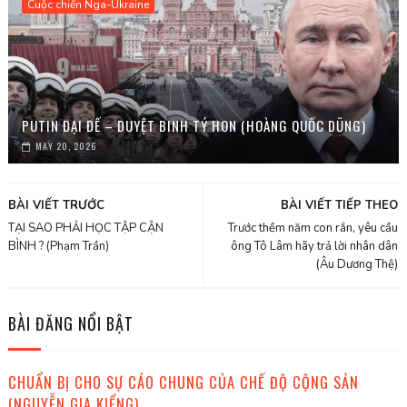
Cuộc chiến Nga-Ukraine
PUTIN ĐẠI ĐẾ – DUYỆT BINH TÝ HON (HOÀNG QUỐC DŨNG)
MAY 20, 2026
BÀI VIẾT TRƯỚC
BÀI VIẾT TIẾP THEO
TẠI SAO PHẢI HỌC TẬP CẬN
Trước thềm năm con rắn, yêu cầu
BÌNH ? (Phạm Trần)
ông Tô Lâm hãy trả lời nhân dân
(Âu Dương Thệ)
BÀI ĐĂNG NỔI BẬT
CHUẨN BỊ CHO SỰ CÁO CHUNG CỦA CHẾ ĐỘ CỘNG SẢN
(NGUYỄN GIA KIỂNG)