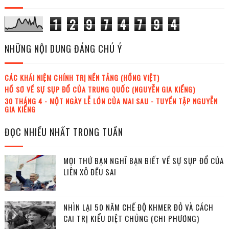
1
2
9
7
4
7
9
4
NHỮNG NỘI DUNG ĐÁNG CHÚ Ý
CÁC KHÁI NIỆM CHÍNH TRỊ NỀN TẢNG (HỒNG VIỆT)
HỒ SƠ VỀ SỰ SỤP ĐỔ CỦA TRUNG QUỐC (NGUYỄN GIA KIỂNG)
30 THÁNG 4 - MỘT NGÀY LỄ LỚN CỦA MAI SAU - TUYỂN TẬP NGUYỄN
GIA KIỂNG
ĐỌC NHIỀU NHẤT TRONG TUẦN
MỌI THỨ BẠN NGHĨ BẠN BIẾT VỀ SỰ SỤP ĐỔ CỦA
LIÊN XÔ ĐỀU SAI
NHÌN LẠI 50 NĂM CHẾ ĐỘ KHMER ĐỎ VÀ CÁCH
CAI TRỊ KIỂU DIỆT CHỦNG (CHI PHƯƠNG)