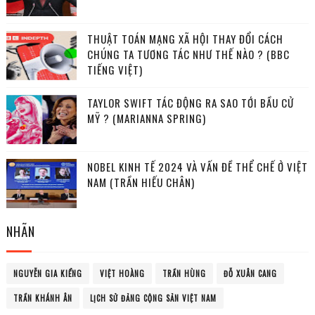
THUẬT TOÁN MẠNG XÃ HỘI THAY ĐỔI CÁCH
CHÚNG TA TƯƠNG TÁC NHƯ THẾ NÀO ? (BBC
TIẾNG VIỆT)
TAYLOR SWIFT TÁC ĐỘNG RA SAO TỚI BẦU CỬ
MỸ ? (MARIANNA SPRING)
NOBEL KINH TẾ 2024 VÀ VẤN ĐỀ THỂ CHẾ Ở VIỆT
NAM (TRẦN HIẾU CHÂN)
NHÃN
NGUYỄN GIA KIỂNG
VIỆT HOÀNG
TRẦN HÙNG
ĐỖ XUÂN CANG
TRẦN KHÁNH ÂN
LỊCH SỬ ĐẢNG CỘNG SẢN VIỆT NAM