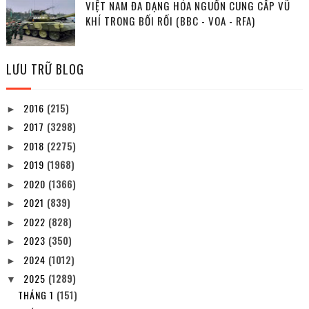
VIỆT NAM ĐA DẠNG HÓA NGUỒN CUNG CẤP VŨ
KHÍ TRONG BỐI RỐI (BBC - VOA - RFA)
LƯU TRỮ BLOG
2016
(215)
►
2017
(3298)
►
2018
(2275)
►
2019
(1968)
►
2020
(1366)
►
2021
(839)
►
2022
(828)
►
2023
(350)
►
2024
(1012)
►
2025
(1289)
▼
THÁNG 1
(151)