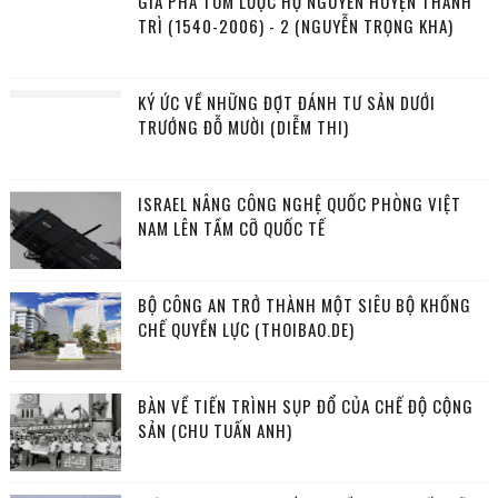
GIA PHẢ TÓM LƯỢC HỌ NGUYỄN HUYỆN THANH
TRÌ (1540-2006) - 2 (NGUYỄN TRỌNG KHA)
KÝ ỨC VỀ NHỮNG ĐỢT ĐÁNH TƯ SẢN DƯỚI
TRƯỚNG ĐỖ MƯỜI (DIỄM THI)
ISRAEL NÂNG CÔNG NGHỆ QUỐC PHÒNG VIỆT
NAM LÊN TẦM CỠ QUỐC TẾ
BỘ CÔNG AN TRỞ THÀNH MỘT SIÊU BỘ KHỐNG
CHẾ QUYỀN LỰC (THOIBAO.DE)
BÀN VỀ TIẾN TRÌNH SỤP ĐỔ CỦA CHẾ ĐỘ CỘNG
SẢN (CHU TUẤN ANH)