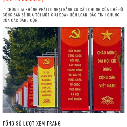
" CHÚNG TA KHÔNG PHẢI LO NGẠI RẰNG SỰ CÁO CHUNG CỦA CHẾ ĐỘ
CỘNG SẢN SẼ ĐƯA TỚI MỘT GIAI ĐOẠN HỖN LOẠN. ĐẶC TÍNH CHUNG
CỦA CÁC ĐẢNG CỘN...
TỔNG SỐ LƯỢT XEM TRANG