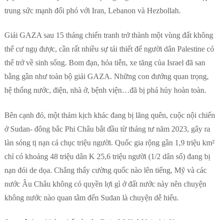
trung sức mạnh đối phó với Iran, Lebanon và Hezbollah.
Giải GAZA sau 15 tháng chiến tranh trở thành một vùng đất không
thể cư ngụ được, cần rất nhiều sự tái thiết để người dân Palestine có
thể trở về sinh sống. Bom đạn, hỏa tiễn, xe tăng của Israel đã san
bằng gần như toàn bộ giải GAZA. Những con đướng quan trọng,
hệ thống nước, điện, nhà ở, bệnh viện…đã bị phá hủy hoàn toàn.
Bên cạnh đó, một thảm kịch khác đang bị lãng quên, cuộc nội chiến
ở Sudan- đông bắc Phi Châu bắt đầu từ tháng tư năm 2023, gây ra
làn sóng tị nạn cả chục triệu người. Quốc gia rộng gần 1,9 triệu km²
chỉ có khoảng 48 triệu dân K 25,6 triệu người (1/2 dân số) đang bị
nạn đói de dọa. Chẳng thấy cường quốc nào lên tiếng, Mỹ và các
nước Âu Châu không có quyền lợi gì ở đất nước này nên chuyện
không nước nào quan tâm đến Sudan là chuyện dễ hiểu.