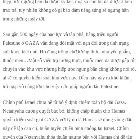
hiệp ước ngưng bắn đã được ký kết, một số con tin đã được 2 bên
trao trả, tuy nhiên không có gì bảo đảm tiếng súng sẽ ngưng hẳn
trong những ngày tới.
Sau gần 500 ngày của bạo lực và tàn phá, hàng triệu người
Palestine ở GAZA vẫn đang đối mặt với nạn đói trong tình trạng
sức khỏe kiệt quệ. Họ đang trông chờ lương thực, nhu yếu phẩm,
thuốc men…Một số viện trợ lương thực, thuốc men đã được gấp rút
chuyển vào khu vực nhưng hiệp ước ngưng bắn cũng không nói rõ,
ai sẽ có quyền kiểm soát khu vực này. Điều này gây ra khó khăn,
trở ngại vô cùng lớn cho việc cứu giúp người dân Palestine.
Chính phủ Israel chưa hề từ bỏ ý định chiếm toàn bộ dải Gaza,
Netanyahu cương quyết bác bỏ, không chấp thuận cho Hamas
quyền kiểm soát giải GAZA với lý do là Hamas sẽ dùng vùng đất
này để lập căn cứ, huấn luyện chiến binh chống lại Israel. Chính
quyền của Netanyahu thỏa thuận ngưng bắn với Hamas chỉ để tập