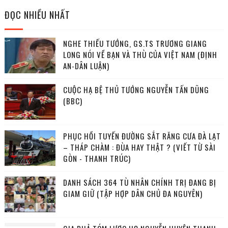
ĐỌC NHIỀU NHẤT
NGHE THIẾU TƯỚNG, GS.TS TRƯƠNG GIANG
LONG NÓI VỀ BẠN VÀ THÙ CỦA VIỆT NAM (ĐỊNH
AN-DÂN LUẬN)
CUỘC HẠ BỆ THỦ TƯỚNG NGUYỄN TẤN DŨNG
(BBC)
PHỤC HỒI TUYẾN ĐƯỜNG SẮT RĂNG CƯA ĐÀ LẠT
– THÁP CHÀM : ĐÙA HAY THẬT ? (VIẾT TỪ SÀI
GÒN - THANH TRÚC)
DANH SÁCH 364 TÙ NHÂN CHÍNH TRỊ ĐANG BỊ
GIAM GIỮ (TẬP HỢP DÂN CHỦ ĐA NGUYÊN)