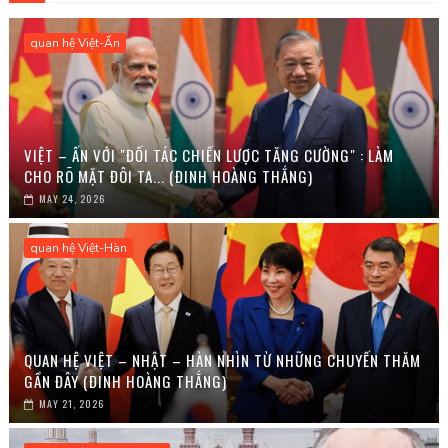
quan hệ Việt-Ấn
VIỆT – ẤN VỚI "ĐỐI TÁC CHIẾN LƯỢC TĂNG CƯỜNG" : LÀM
CHO RÕ MẶT ĐÔI TA... (ĐINH HOÀNG THẮNG)
MAY 24, 2026
quan hệ Việt-Hàn
QUAN HỆ VIỆT – NHẬT – HÀN NHÌN TỪ NHỮNG CHUYẾN THĂM
GẦN ĐÂY (ĐINH HOÀNG THẮNG)
MAY 21, 2026