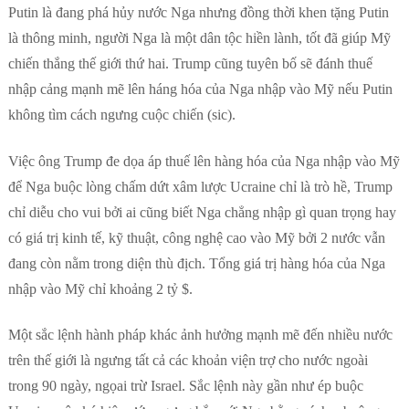
Putin là đang phá hủy nước Nga nhưng đồng thời khen tặng Putin
là thông minh, người Nga là một dân tộc hiền lành, tốt đã giúp Mỹ
chiến thắng thế giới thứ hai. Trump cũng tuyên bố sẽ đánh thuế
nhập cảng mạnh mẽ lên háng hóa của Nga nhập vào Mỹ nếu Putin
không tìm cách ngưng cuộc chiến (sic).
Việc ông Trump đe dọa áp thuế lên hàng hóa của Nga nhập vào Mỹ
để Nga buộc lòng chấm dứt xâm lược Ucraine chỉ là trò hề, Trump
chỉ diễu cho vui bởi ai cũng biết Nga chẳng nhập gì quan trọng hay
có giá trị kinh tế, kỹ thuật, công nghệ cao vào Mỹ bởi 2 nước vẫn
đang còn nằm trong diện thù địch. Tổng giá trị hàng hóa của Nga
nhập vào Mỹ chỉ khoảng 2 tỷ $.
Một sắc lệnh hành pháp khác ảnh hưởng mạnh mẽ đến nhiều nước
trên thế giới là ngưng tất cả các khoản viện trợ cho nước ngoài
trong 90 ngày, ngọai trừ Israel. Sắc lệnh này gần như ép buộc