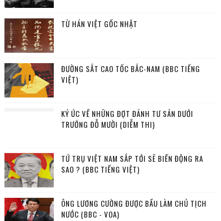
TỪ HÁN VIỆT GỐC NHẬT
ĐƯỜNG SẮT CAO TỐC BẮC-NAM (BBC TIẾNG
VIỆT)
KÝ ỨC VỀ NHỮNG ĐỢT ĐÁNH TƯ SẢN DƯỚI
TRƯỚNG ĐỖ MƯỜI (DIỄM THI)
TỨ TRỤ VIỆT NAM SẮP TỚI SẼ BIẾN ĐỘNG RA
SAO ? (BBC TIẾNG VIỆT)
ÔNG LƯƠNG CƯỜNG ĐƯỢC BẦU LÀM CHỦ TỊCH
NƯỚC (BBC - VOA)