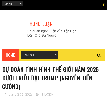
THÔNG LUẬN
Cơ quan ngôn luận của Tập Hợp
Dân Chủ Đa Nguyên
HOME
DỰ ĐOÁN TÌNH HÌNH THẾ GIỚI NĂM 2025
DƯỚI TRIỀU ĐẠI TRUMP (NGUYỄN TIẾN
CƯỜNG)
tháng 2 01, 2025
THDCĐN