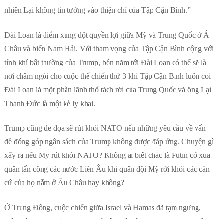
nhiên Lại không tin tưởng vào thiện chí của Tập Cận Bình.”
Đài Loan là điểm xung đột quyền lợi giữa Mỹ và Trung Quốc ở Á
Châu và biển Nam Hải. Với tham vọng của Tập Cận Bình cộng với
tính khí bất thường của Trump, bốn năm tới Đài Loan có thể sẽ là
nơi châm ngòi cho cuộc thế chiến thứ 3 khi Tập Cận Bình luôn coi
Đài Loan là một phần lãnh thổ tách rời của Trung Quốc và ông Lại
Thanh Đức là một kẻ ly khai.
Trump cũng đe dọa sẽ rút khỏi NATO nếu những yêu cầu về vấn
đề đóng góp ngân sách của Trump không được đáp ứng. Chuyện gì
xẩy ra nếu Mỹ rút khỏi NATO? Không ai biết chắc là Putin có xua
quân tấn công các nước Liên Âu khi quân đội Mỹ rời khỏi các căn
cứ của họ nằm ở Âu Châu hay không?
Ở Trung Đông, cuộc chiến giữa Israel và Hamas đã tạm ngưng,