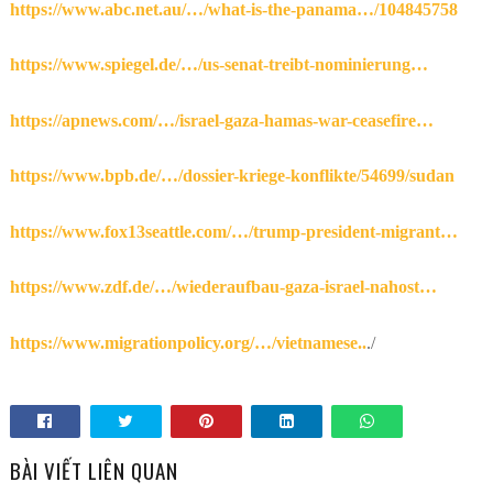
https://www.abc.net.au/…/what-is-the-panama…/104845758
https://www.spiegel.de/…/us-senat-treibt-nominierung…
https://apnews.com/…/israel-gaza-hamas-war-ceasefire…
https://www.bpb.de/…/dossier-kriege-konflikte/54699/sudan
https://www.fox13seattle.com/…/trump-president-migrant…
https://www.zdf.de/…/wiederaufbau-gaza-israel-nahost…
https://www.migrationpolicy.org/…/vietnamese..
./
BÀI VIẾT LIÊN QUAN