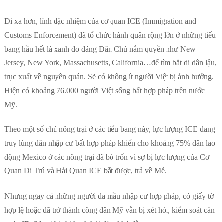
Đi xa hơn, lính đặc nhiệm của cơ quan ICE (Immigration and
Customs Enforcement) đã tổ chức hành quân rộng lớn ở những tiểu
bang hầu hết là xanh do đảng Dân Chủ nắm quyền như New
Jersey, New York, Massachusetts, California…để tìm bắt di dân lậu,
trục xuất về nguyên quán. Sẽ có không ít người Việt bị ảnh hưởng.
Hiện có khoảng 76.000 người Việt sống bất hợp pháp trên nước
Mỹ.
Theo một số chủ nông trại ở các tiểu bang này, lực lượng ICE đang
truy lùng dân nhập cư bất hợp pháp khiến cho khoảng 75% dân lao
động Mexico ở các nông trại đã bỏ trốn vì sợ bị lực lượng của Cơ
Quan Di Trú và Hải Quan ICE bắt được, trả về Mễ.
Nhưng ngay cả những người da mầu nhập cư hợp pháp, có giấy tờ
hợp lệ hoặc đã trở thành công dân Mỹ vẫn bị xét hỏi, kiểm soát căn