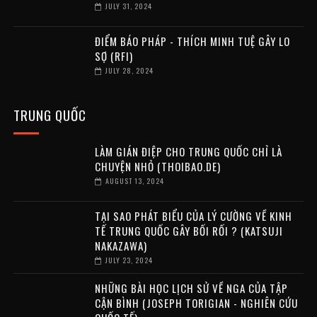
JULY 31, 2024
ĐIỂM BÁO PHÁP - THÍCH MINH TUỆ GÂY LO
SỢ (RFI)
JULY 28, 2024
TRUNG QUỐC
LÀM GIÁN ĐIỆP CHO TRUNG QUỐC CHỈ LÀ
CHUYỆN NHỎ (THOIBAO.DE)
AUGUST 13, 2024
TẠI SAO PHÁT BIỂU CỦA LÝ CƯỜNG VỀ KINH
TẾ TRUNG QUỐC GÂY BỐI RỐI ? (KATSUJI
NAKAZAWA)
JULY 23, 2024
NHỮNG BÀI HỌC LỊCH SỬ VỀ NGA CỦA TẬP
CẬN BÌNH (JOSEPH TORIGIAN - NGHIÊN CỨU