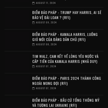
AUGUST 11, 2024
ĐIỂM BÁO PHÁP - TRUMP HAY HARRIS, AI SẼ
BẢO VỆ ĐÀI LOAN ? (RFI)
AUGUST 09, 2024
ĐIỂM BÁO PHÁP - KAMALA HARRIS, LUỒNG
GIÓ MỚI CỦA ĐẢNG DÂN CHỦ (RFI)
AUGUST 08, 2024
TIM WALZ, CAM KẾT VỀ LÒNG YÊU NƯỚC VÀ
CẤP TIẾN CỦA KAMALA HARRIS (NHÃ DUY)
AUGUST 07, 2024
ĐIỂM BÁO PHÁP - PARIS 2024 THÀNH CÔNG
NGOÀI MONG ĐỢI (RFI)
AUGUST 07, 2024
ĐIỂM BÁO PHÁP - BẦU CỬ TỔNG THỐNG MỸ
VÀ TƯƠNG LAI UKRAINE (RFI)