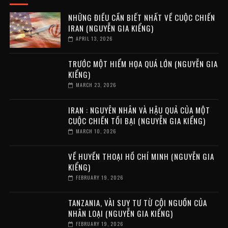
NHỮNG ĐIỀU CẦN BIẾT NHẤT VỀ CUỘC CHIẾN
IRAN (NGUYỄN GIA KIỂNG)
APRIL 13, 2026
TRƯỚC MỘT HIỂM HỌA QUÁ LỚN (NGUYỄN GIA
KIỂNG)
MARCH 23, 2026
IRAN : NGUYÊN NHÂN VÀ HẬU QUẢ CỦA MỘT
CUỘC CHIẾN TỒI BẠI (NGUYỄN GIA KIỂNG)
MARCH 10, 2026
VỀ HUYỀN THOẠI HỒ CHÍ MINH (NGUYỄN GIA
KIỂNG)
FEBRUARY 19, 2026
TANZANIA, VÀI SUY TƯ TỪ CỘI NGUỒN CỦA
NHÂN LOẠI (NGUYỄN GIA KIỂNG)
FEBRUARY 19, 2026