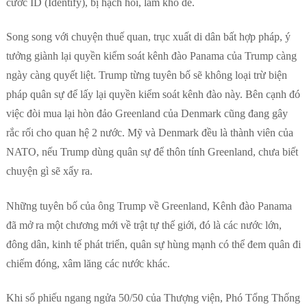
cước ID (Identify), bị hạch hỏi, làm khó dễ.
Song song với chuyện thuế quan, trục xuất di dân bất hợp pháp, ý
tưởng giành lại quyền kiểm soát kênh đào Panama của Trump càng
ngày càng quyết liệt. Trump từng tuyên bố sẽ không loại trừ biện
pháp quân sự để lấy lại quyền kiểm soát kênh đào này. Bên cạnh đó
việc đòi mua lại hòn đảo Greenland của Denmark cũng đang gây
rắc rối cho quan hệ 2 nước. Mỹ và Denmark đều là thành viên của
NATO, nếu Trump dùng quân sự để thôn tính Greenland, chưa biết
chuyện gì sẽ xẩy ra.
Những tuyên bố của ông Trump về Greenland, Kênh đào Panama
đã mở ra một chương mới về trật tự thế giới, đó là các nước lớn,
đông dân, kinh tế phát triển, quân sự hùng mạnh có thể đem quân đi
chiếm đóng, xâm lăng các nước khác.
Khi số phiếu ngang ngửa 50/50 của Thượng viện, Phó Tổng Thống