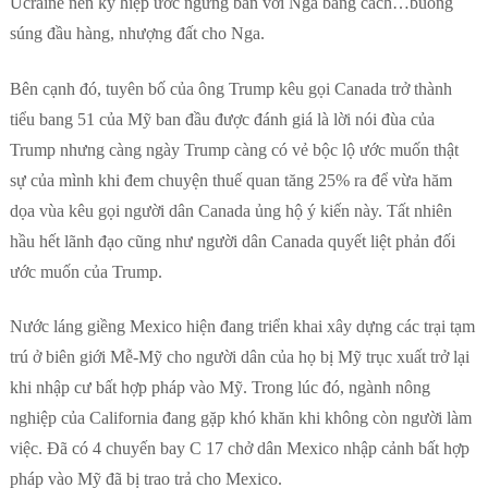
Ucraine nên ký hiệp ước ngưng bắn với Nga bằng cách…buông
súng đầu hàng, nhượng đất cho Nga.
Bên cạnh đó, tuyên bố của ông Trump kêu gọi Canada trở thành
tiểu bang 51 của Mỹ ban đầu được đánh giá là lời nói đùa của
Trump nhưng càng ngày Trump càng có vẻ bộc lộ ước muốn thật
sự của mình khi đem chuyện thuế quan tăng 25% ra để vừa hăm
dọa vùa kêu gọi người dân Canada ủng hộ ý kiến này. Tất nhiên
hầu hết lãnh đạo cũng như người dân Canada quyết liệt phản đối
ước muốn của Trump.
Nước láng giềng Mexico hiện đang triển khai xây dựng các trại tạm
trú ở biên giới Mễ-Mỹ cho người dân của họ bị Mỹ trục xuất trở lại
khi nhập cư bất hợp pháp vào Mỹ. Trong lúc đó, ngành nông
nghiệp của California đang gặp khó khăn khi không còn người làm
việc. Đã có 4 chuyến bay C 17 chở dân Mexico nhập cảnh bất hợp
pháp vào Mỹ đã bị trao trả cho Mexico.