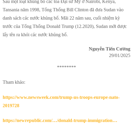
Sau một loạt khủng bố các tòa Đại sứ Mỹ ở Nairobi, Kenya,
Tansania năm 1998, Tổng Thống Bill Clinton đã đưa Sudan vào
danh sách các nước khủng bố. Mãi 22 năm sau, cuối nhiệm kỳ
trước của Tổng Thống Donald Trump (12.2020), Sudan mới được
lấy tên ra khỏi các nước khủng bố.
Nguyễn Tiến Cường
29/01/2025
********
Tham khảo:
https://www.newsweek.com/trump-us-troops-europe-nato-
2019728
https://newrepublic.com/…/donald-trump-immigration…