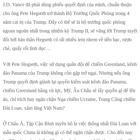
J.D. Vance đã phải dùng phiếu quyết định của mình, chuẩn thuận
cho ông Pete Hegseth trở thành Bộ Trưởng Quốc Phòng trong 4
năm cai trị của Trump. Đây có thể sẽ là bộ trưởng quốc phòng
ngoan ngoãn nhất trong nhiệm kỳ Trump II, sẽ vâng lời Trump tuyệt
đối bởi bản thân Hegseth có rất nhiều lem nhem về tiền bạc, rượu
chè, quấy rối tình dục…
Với Pete Hegseth, việc sử dụng quân đội để chiếm Greenland, kênh
đào Panama của Trump không còn gặp trở ngại. Nhưng nếu ông
Trump quyết định giành lại quyền kiểm soát kênh đào Panama,
chiếm Greenland bằng vũ lực, Mỹ, Âu Châu sẽ lấy quyền gì để lên
án, chỉ trích hay ngăn chận Nga chiếm Ucraine, Trung Cộng chiếm
Đài Loan, xâm lăng Việt Nam?
Ở Châu Á, Tập Cận Bình tuyên bố là việc thống nhất Đài Loan với
mẫu quốc China là không gì có thể ngăn chận được. Cho đến nay