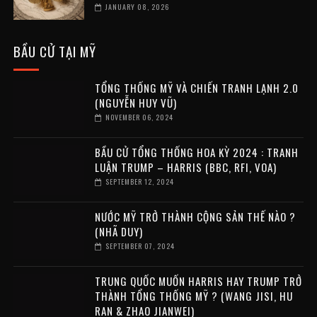
JANUARY 08, 2026
BẦU CỬ TẠI MỸ
TỔNG THỐNG MỸ VÀ CHIẾN TRANH LẠNH 2.0
(NGUYỄN HUY VŨ)
NOVEMBER 06, 2024
BẦU CỬ TỔNG THỐNG HOA KỲ 2024 : TRANH
LUẬN TRUMP – HARRIS (BBC, RFI, VOA)
SEPTEMBER 12, 2024
NƯỚC MỸ TRỞ THÀNH CỘNG SẢN THẾ NÀO ?
(NHÃ DUY)
SEPTEMBER 07, 2024
TRUNG QUỐC MUỐN HARRIS HAY TRUMP TRỞ
THÀNH TỔNG THỐNG MỸ ? (WANG JISI, HU
RAN & ZHAO JIANWEI)