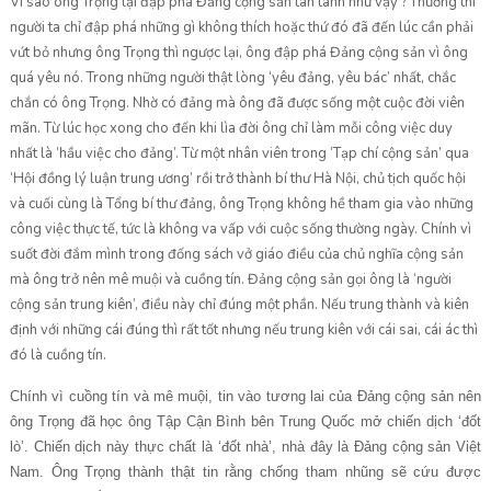
Vì sao ông Trọng lại đập phá Đảng cộng sản tan tành như vậy ? Thường thì
người ta chỉ đập phá những gì không thích hoặc thứ đó đã đến lúc cần phải
vứt bỏ nhưng ông Trọng thì ngược lại, ông đập phá Đảng cộng sản vì ông
quá yêu nó. Trong những người thật lòng ‘yêu đảng, yêu bác’ nhất, chắc
chắn có ông Trọng. Nhờ có đảng mà ông đã được sống một cuộc đời viên
mãn. Từ lúc học xong cho đến khi lìa đời ông chỉ làm mỗi công việc duy
nhất là ‘hầu việc cho đảng’. Từ một nhân viên trong ‘Tạp chí cộng sản’ qua
‘Hội đồng lý luận trung ương’ rồi trở thành bí thư Hà Nội, chủ tịch quốc hội
và cuối cùng là Tổng bí thư đảng, ông Trọng không hề tham gia vào những
công việc thực tế, tức là không va vấp với cuộc sống thường ngày. Chính vì
suốt đời đắm mình trong đống sách vở giáo điều của chủ nghĩa cộng sản
mà ông trở nên mê muội và cuồng tín. Đảng cộng sản gọi ông là ‘người
cộng sản trung kiên’, điều này chỉ đúng một phần. Nếu trung thành và kiên
định với những cái đúng thì rất tốt nhưng nếu trung kiên với cái sai, cái ác thì
đó là cuồng tín.
Chính vì cuồng tín và mê muội, tin vào tương lai của Đảng cộng sản nên
ông Trọng đã học ông Tập Cận Bình bên Trung Quốc mở chiến dịch ‘đốt
lò’. Chiến dịch này thực chất là ‘đốt nhà’, nhà đây là Đảng cộng sản Việt
Nam. Ông Trọng thành thật tin rằng chống tham nhũng sẽ cứu được