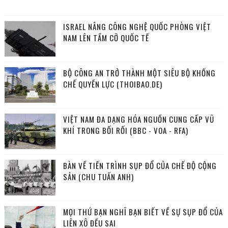
ISRAEL NÂNG CÔNG NGHỆ QUỐC PHÒNG VIỆT
NAM LÊN TẦM CỠ QUỐC TẾ
BỘ CÔNG AN TRỞ THÀNH MỘT SIÊU BỘ KHỐNG
CHẾ QUYỀN LỰC (THOIBAO.DE)
VIỆT NAM ĐA DẠNG HÓA NGUỒN CUNG CẤP VŨ
KHÍ TRONG BỐI RỐI (BBC - VOA - RFA)
BÀN VỀ TIẾN TRÌNH SỤP ĐỔ CỦA CHẾ ĐỘ CỘNG
SẢN (CHU TUẤN ANH)
MỌI THỨ BẠN NGHĨ BẠN BIẾT VỀ SỰ SỤP ĐỔ CỦA
LIÊN XÔ ĐỀU SAI