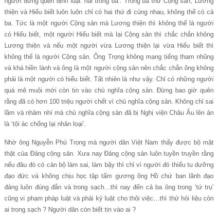
người đừng quên định luật ‘hai trong ba’: Trong ba thứ Cộng sản, Lương
thiện và Hiểu biết luôn luôn chỉ có hai thứ đi cùng nhau, không thể có cả
ba. Tức là một người Cộng sản mà Lương thiện thì không thể là người
có Hiểu biết, một người Hiểu biết mà lại Cộng sản thì chắc chắn không
Lương thiện và nếu một người vừa Lương thiện lại vừa Hiểu biết thì
không thể là người Cộng sản. Ông Trọng không mang tiếng tham nhũng
và khá hiền lành và ông là một người cộng sản nên chắc chắn ông không
phải là một người có hiểu biết. Tất nhiên là như vậy. Chỉ có những người
quá mê muội mới còn tin vào chủ nghĩa cộng sản. Đừng bao giờ quên
rằng đã có hơn 100 triệu người chết vì chủ nghĩa cộng sản. Không chỉ sai
lầm và nhảm nhí mà chủ nghĩa cộng sản đã bị Nghị viện Châu Âu lên án
là ‘tội ác chống lại nhân loại’.
Nhờ ông Nguyễn Phú Trọng mà người dân Việt Nam thấy được bộ mặt
thật của Đảng cộng sản. Xưa nay Đảng cộng sản luôn tuyền truyền rằng
nếu đâu đó có cán bộ làm sai, làm bậy thì chỉ vì người đó thiếu tu dưỡng
đạo đức và không chịu học tập tấm gương ông Hồ chứ ban lãnh đạo
đảng luôn đúng đắn và trong sạch…thì nay đến cả ba ông trong ‘tứ trụ’
cũng vi phạm pháp luật và phải kỷ luật cho thôi việc…thì thử hỏi liệu còn
ai trong sạch ? Người dân còn biết tin vào ai ?