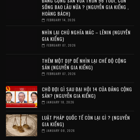
ĐẢNG CỘNG SẢN VỪA TRÒN 96 TUỔI, CÒN
SỐNG BAO LÂU NỮA ? (NGUYỄN GIA KIỂNG ,
HOÀNG BÁCH)
FEBRUARY 14, 2026
NHÌN LẠI CHỦ NGHĨA MÁC – LÊNIN (NGUYỄN
GIA KIỂNG)
FEBRUARY 07, 2026
THÊM MỘT DỊP ĐỂ NHÌN LẠI CHẾ ĐỘ CỘNG
SẢN (NGUYỄN GIA KIỂNG)
FEBRUARY 07, 2026
CHỜ ĐỢI GÌ SAU ĐẠI HỘI 14 CỦA ĐẢNG CỘNG
SẢN? (NGUYỄN GIA KIỂNG)
JANUARY 18, 2026
LUẬT PHÁP QUỐC TẾ CÒN LẠI GÌ ? (NGUYỄN
GIA KIỂNG)
JANUARY 08, 2026