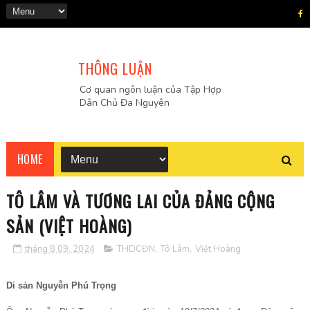
THÔNG LUẬN
Cơ quan ngôn luận của Tập Hợp
Dân Chủ Đa Nguyên
HOME
TÔ LÂM VÀ TƯƠNG LAI CỦA ĐẢNG CỘNG
SẢN (VIỆT HOÀNG)
tháng 8 09, 2024
THDCĐN
,
Tô Lâm
,
Việt Hoàng
Di sản Nguyễn Phú Trọng