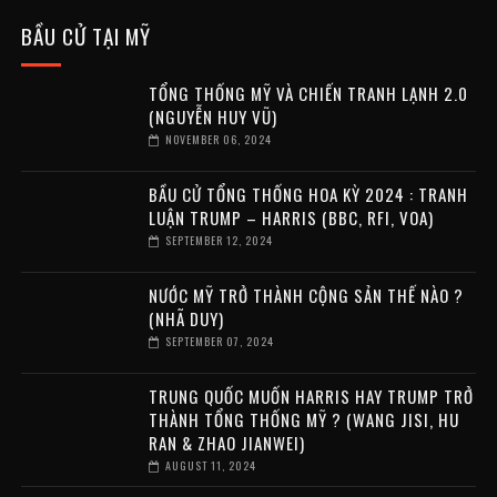
BẦU CỬ TẠI MỸ
TỔNG THỐNG MỸ VÀ CHIẾN TRANH LẠNH 2.0
(NGUYỄN HUY VŨ)
NOVEMBER 06, 2024
BẦU CỬ TỔNG THỐNG HOA KỲ 2024 : TRANH
LUẬN TRUMP – HARRIS (BBC, RFI, VOA)
SEPTEMBER 12, 2024
NƯỚC MỸ TRỞ THÀNH CỘNG SẢN THẾ NÀO ?
(NHÃ DUY)
SEPTEMBER 07, 2024
TRUNG QUỐC MUỐN HARRIS HAY TRUMP TRỞ
THÀNH TỔNG THỐNG MỸ ? (WANG JISI, HU
RAN & ZHAO JIANWEI)
AUGUST 11, 2024