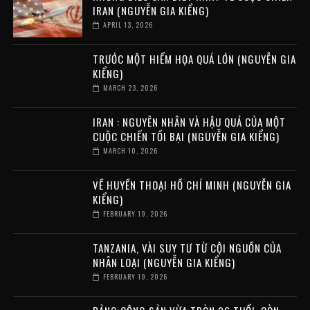
IRAN (NGUYỄN GIA KIỂNG)
APRIL 13, 2026
TRƯỚC MỘT HIỂM HỌA QUÁ LỚN (NGUYỄN GIA
KIỂNG)
MARCH 23, 2026
IRAN : NGUYÊN NHÂN VÀ HẬU QUẢ CỦA MỘT
CUỘC CHIẾN TỒI BẠI (NGUYỄN GIA KIỂNG)
MARCH 10, 2026
VỀ HUYỀN THOẠI HỒ CHÍ MINH (NGUYỄN GIA
KIỂNG)
FEBRUARY 19, 2026
TANZANIA, VÀI SUY TƯ TỪ CỘI NGUỒN CỦA
NHÂN LOẠI (NGUYỄN GIA KIỂNG)
FEBRUARY 19, 2026