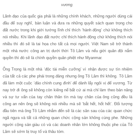
vương.
Lãnh đạo của quốc gia phải là những chính khách, những người dùng cái
đầu để suy nghĩ, bàn luận và đưa ra những quyết sách quan trọng cho
đất nước trong khi giới tướng lĩnh chỉ thích ‘hành động’ chứ không thích
nói nhiều. Khi lãnh đạo đất nước chỉ thích hành động chứ không thích nói
nhiều thì đó sẽ là tai họa cho tất cả mọi người. Việt Nam sẽ trở thành
một nhà nước công an trị dưới thời Tô Lâm và nếu giới quân đội nắm
quyền thì đó sẽ là chính quyền quân phiệt như Myanmar.
Ông Trọng là một nhà ‘độc tài miễn cưỡng’ vì nhận được sự tín nhiệm
của tất cả các phe phái trong đảng nhưng ông Tô Lâm thì không. Tô Lâm
đã làm một cuộc ‘đảo chính cung đình’ để dành lấy ngôi vị đế vương. Từ
nay trở đi ông sẽ không còn kiêng nể bất cứ ai mà chỉ làm theo bản năng
và sự tư vấn của tay chân thân tín mà tay chân của ông cũng đều là
công an nên ông sẽ không nói nhiều mà sẽ ‘bắt hết, hốt hết’. Đối tượng
đầu tiên mà ông Tô Lâm nhắm đến sẽ là các sân sau của các quan chức
ngã ngựa và tất cả những quan chức cộng sản không cùng phe. Những
người cộng sản giàu có và các doanh nhân lớn không thuộc phe của Tô
Lâm sẽ sớm bị truy tố và thâu tóm.