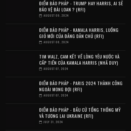
ĐIỂM BÁO PHÁP - TRUMP HAY HARRIS, AI SẼ
BẢO VỆ ĐÀI LOAN ? (RFI)
AUGUST 09, 2024
ĐIỂM BÁO PHÁP - KAMALA HARRIS, LUỒNG
GIÓ MỚI CỦA ĐẢNG DÂN CHỦ (RFI)
AUGUST 08, 2024
TIM WALZ, CAM KẾT VỀ LÒNG YÊU NƯỚC VÀ
CẤP TIẾN CỦA KAMALA HARRIS (NHÃ DUY)
AUGUST 07, 2024
ĐIỂM BÁO PHÁP - PARIS 2024 THÀNH CÔNG
NGOÀI MONG ĐỢI (RFI)
AUGUST 07, 2024
ĐIỂM BÁO PHÁP - BẦU CỬ TỔNG THỐNG MỸ
VÀ TƯƠNG LAI UKRAINE (RFI)
JULY 31, 2024