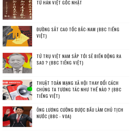
TỪ HÁN VIỆT GỐC NHẬT
ĐƯỜNG SẮT CAO TỐC BẮC-NAM (BBC TIẾNG
VIỆT)
TỨ TRỤ VIỆT NAM SẮP TỚI SẼ BIẾN ĐỘNG RA
SAO ? (BBC TIẾNG VIỆT)
THUẬT TOÁN MẠNG XÃ HỘI THAY ĐỔI CÁCH
CHÚNG TA TƯƠNG TÁC NHƯ THẾ NÀO ? (BBC
TIẾNG VIỆT)
ÔNG LƯƠNG CƯỜNG ĐƯỢC BẦU LÀM CHỦ TỊCH
NƯỚC (BBC - VOA)