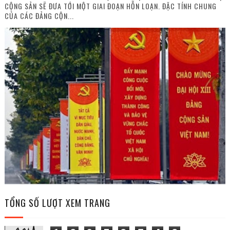
CỘNG SẢN SẼ ĐƯA TỚI MỘT GIAI ĐOẠN HỖN LOẠN. ĐẶC TÍNH CHUNG
CỦA CÁC ĐẢNG CỘN...
TỔNG SỐ LƯỢT XEM TRANG