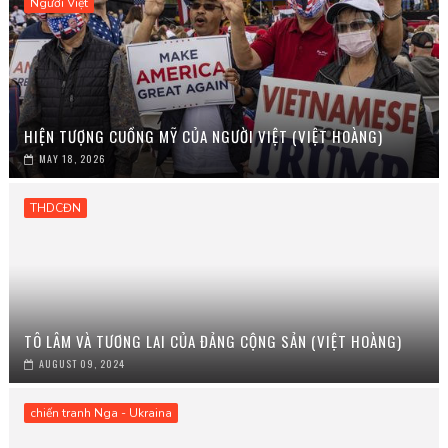
Người Việt
HIỆN TƯỢNG CUỒNG MỸ CỦA NGƯỜI VIỆT (VIỆT HOÀNG)
MAY 18, 2026
THDCĐN
TÔ LÂM VÀ TƯƠNG LAI CỦA ĐẢNG CỘNG SẢN (VIỆT HOÀNG)
AUGUST 09, 2024
chiến tranh Nga - Ukraina