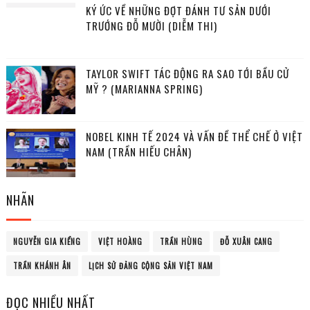
KÝ ỨC VỀ NHỮNG ĐỢT ĐÁNH TƯ SẢN DƯỚI
TRƯỚNG ĐỖ MƯỜI (DIỄM THI)
TAYLOR SWIFT TÁC ĐỘNG RA SAO TỚI BẦU CỬ
MỸ ? (MARIANNA SPRING)
NOBEL KINH TẾ 2024 VÀ VẤN ĐỀ THỂ CHẾ Ở VIỆT
NAM (TRẦN HIẾU CHÂN)
NHÃN
NGUYỄN GIA KIỂNG
VIỆT HOÀNG
TRẦN HÙNG
ĐỖ XUÂN CANG
TRẦN KHÁNH ÂN
LỊCH SỬ ĐẢNG CỘNG SẢN VIỆT NAM
ĐỌC NHIỀU NHẤT