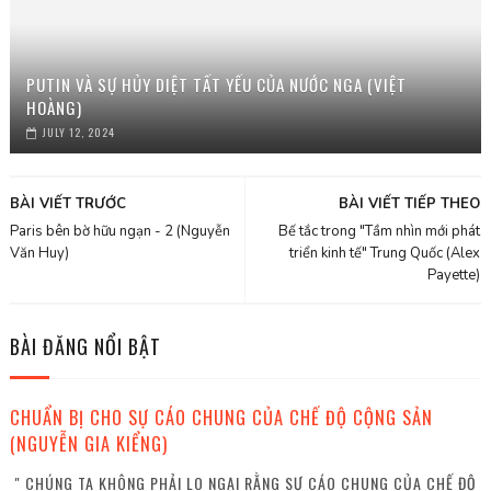
PUTIN VÀ SỰ HỦY DIỆT TẤT YẾU CỦA NƯỚC NGA (VIỆT
HOÀNG)
JULY 12, 2024
BÀI VIẾT TRƯỚC
BÀI VIẾT TIẾP THEO
Paris bên bờ hữu ngạn - 2 (Nguyễn
Bế tắc trong "Tầm nhìn mới phát
Văn Huy)
triển kinh tế" Trung Quốc (Alex
Payette)
BÀI ĐĂNG NỔI BẬT
CHUẨN BỊ CHO SỰ CÁO CHUNG CỦA CHẾ ĐỘ CỘNG SẢN
(NGUYỄN GIA KIỂNG)
" CHÚNG TA KHÔNG PHẢI LO NGẠI RẰNG SỰ CÁO CHUNG CỦA CHẾ ĐỘ