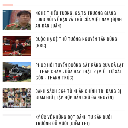
NGHE THIẾU TƯỚNG, GS.TS TRƯƠNG GIANG
LONG NÓI VỀ BẠN VÀ THÙ CỦA VIỆT NAM (ĐỊNH
AN-DÂN LUẬN)
CUỘC HẠ BỆ THỦ TƯỚNG NGUYỄN TẤN DŨNG
(BBC)
PHỤC HỒI TUYẾN ĐƯỜNG SẮT RĂNG CƯA ĐÀ LẠT
– THÁP CHÀM : ĐÙA HAY THẬT ? (VIẾT TỪ SÀI
GÒN - THANH TRÚC)
DANH SÁCH 364 TÙ NHÂN CHÍNH TRỊ ĐANG BỊ
GIAM GIỮ (TẬP HỢP DÂN CHỦ ĐA NGUYÊN)
KÝ ỨC VỀ NHỮNG ĐỢT ĐÁNH TƯ SẢN DƯỚI
TRƯỚNG ĐỖ MƯỜI (DIỄM THI)