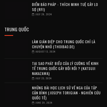
ĐIỂM BÁO PHÁP - THÍCH MINH TUỆ GÂY LO
SỢ (RFI)
JULY 28, 2024
TRUNG QUỐC
LÀM GIÁN ĐIỆP CHO TRUNG QUỐC CHỈ LÀ
CHUYỆN NHỎ (THOIBAO.DE)
AUGUST 13, 2024
TẠI SAO PHÁT BIỂU CỦA LÝ CƯỜNG VỀ KINH
TẾ TRUNG QUỐC GÂY BỐI RỐI ? (KATSUJI
NAKAZAWA)
JULY 23, 2024
NHỮNG BÀI HỌC LỊCH SỬ VỀ NGA CỦA TẬP
CẬN BÌNH (JOSEPH TORIGIAN - NGHIÊN CỨU
QUỐC TẾ)
JUNE 29, 2024