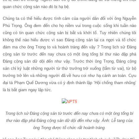
quan chức cộng sản nào đó bị hạ bệ.
Chúng ta có thể hiểu được tình cảm của người dân đối với ông Nguyễn
Phú Trọng. Ông đem đến cho họ niềm vui trong cuộc sống khi tuần nào
cũng có tin quan chức cộng sản bị bắt và khởi tố. Tuy nhiên chúng tôi
không thể nào hiểu được vì sao Đảng cộng sản lại ca ngợi và tổ chức
đám ma cho ông Trọng to và hoành tráng đến vậy ? Trong lịch sử Đảng
cộng sản từ trước đến nay chưa có một ông tổng bí thư nào đập phá
Đảng cộng sản dữ dội đến như vậy. Trước thời ông Trọng, Đảng cộng
sản chỉ kỷ luật những người từ thứ trưởng trở xuống (tắm từ vai), từ bộ
trưởng trở lên và những người đã về hưu coi như hạ cánh an toàn. Cựu
đại tá Phạm Quế Dương vừa có ý định thành lập ‘Hội chống tham nhũng’
là bị bắt giam ngay lập tức.
Trong lịch sử Đảng cộng sản từ trước đến nay chưa có một ông tổng bí
thư nào đập phá Đảng cộng sản dữ dội đến như vậy. Ảnh: Lễ tang của
ông Trọng được tổ chức rất hoành tráng.