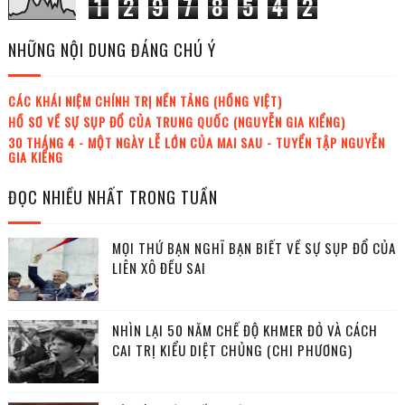
1
2
9
7
8
5
4
2
NHỮNG NỘI DUNG ĐÁNG CHÚ Ý
CÁC KHÁI NIỆM CHÍNH TRỊ NỀN TẢNG (HỒNG VIỆT)
HỒ SƠ VỀ SỰ SỤP ĐỔ CỦA TRUNG QUỐC (NGUYỄN GIA KIỂNG)
30 THÁNG 4 - MỘT NGÀY LỄ LỚN CỦA MAI SAU - TUYỂN TẬP NGUYỄN
GIA KIỂNG
ĐỌC NHIỀU NHẤT TRONG TUẦN
MỌI THỨ BẠN NGHĨ BẠN BIẾT VỀ SỰ SỤP ĐỔ CỦA
LIÊN XÔ ĐỀU SAI
NHÌN LẠI 50 NĂM CHẾ ĐỘ KHMER ĐỎ VÀ CÁCH
CAI TRỊ KIỂU DIỆT CHỦNG (CHI PHƯƠNG)