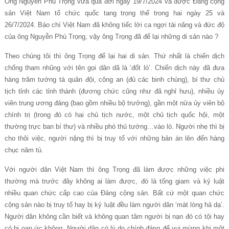
Ông Nguyễn Phú Trọng vừa qua đời ngày 19/7/2024 và được Đảng cộng
sản Việt Nam tổ chức quốc tang trọng thể trong hai ngày 25 và
26/7/2024. Báo chí Việt Nam đã không tiếc lời ca ngợi tài năng và đức độ
của ông Nguyễn Phú Trọng, vậy ông Trọng đã để lại những di sản nào ?
Theo chúng tôi thì ông Trọng để lại hai di sản. Thứ nhất là chiến dịch
chống tham nhũng với tên gọi dân dã là ‘đốt lò’. Chiến dịch này đã đưa
hàng trăm tướng tá quân đội, công an (đủ các binh chủng), bí thư chủ
tịch tỉnh các tỉnh thành (đương chức cũng như đã nghỉ hưu), nhiều ủy
viên trung ương đảng (bao gồm nhiều bộ trưởng), gần một nửa ủy viên bộ
chính trị (trong đó có hai chủ tịch nước, một chủ tịch quốc hội, một
thường trực ban bí thư) và nhiều phó thủ tướng…vào lò. Người nhẹ thì bị
cho thôi việc, người nặng thì bị truy tố với những bản án lên đến hàng
chục năm tù.
Với người dân Việt Nam thì ông Trọng đã làm được những việc phi
thường mà trước đây không ai làm được, đó là tống giam và kỷ luật
nhiều quan chức cấp cao của Đảng cộng sản. Bất cứ một quan chức
cộng sản nào bị truy tố hay bị kỷ luật đều làm người dân ‘mát lòng hả dạ’.
Người dân không cần biết và không quan tâm người bị nạn đó có tội hay
có bị oan ức không. Người dân có lý do chính đáng để vui mừng khi một