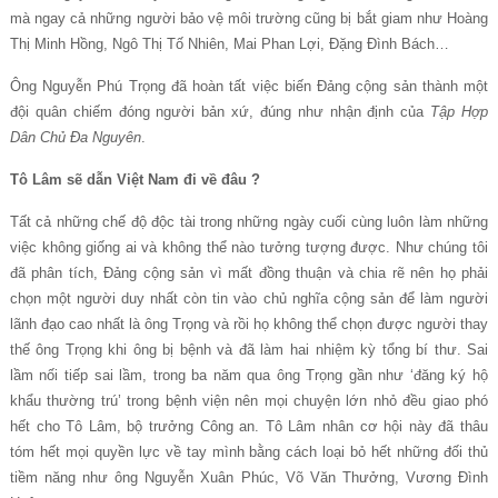
mà ngay cả những người bảo vệ môi trường cũng bị bắt giam như Hoàng
Thị Minh Hồng, Ngô Thị Tố Nhiên, Mai Phan Lợi, Đặng Đình Bách…
Ông Nguyễn Phú Trọng đã hoàn tất việc biến Đảng cộng sản thành một
đội quân chiếm đóng người bản xứ, đúng như nhận định của
Tập Hợp
Dân Chủ Đa Nguyên
.
Tô Lâm sẽ dẫn Việt Nam đi về đâu ?
Tất cả những chế độ độc tài trong những ngày cuối cùng luôn làm những
việc không giống ai và không thể nào tưởng tượng được. Như chúng tôi
đã phân tích, Đảng cộng sản vì mất đồng thuận và chia rẽ nên họ phải
chọn một người duy nhất còn tin vào chủ nghĩa cộng sản để làm người
lãnh đạo cao nhất là ông Trọng và rồi họ không thể chọn được người thay
thế ông Trọng khi ông bị bệnh và đã làm hai nhiệm kỳ tổng bí thư. Sai
lầm nối tiếp sai lầm, trong ba năm qua ông Trọng gần như ‘đăng ký hộ
khẩu thường trú’ trong bệnh viện nên mọi chuyện lớn nhỏ đều giao phó
hết cho Tô Lâm, bộ trưởng Công an. Tô Lâm nhân cơ hội này đã thâu
tóm hết mọi quyền lực về tay mình bằng cách loại bỏ hết những đối thủ
tiềm năng như ông Nguyễn Xuân Phúc, Võ Văn Thưởng, Vương Đình