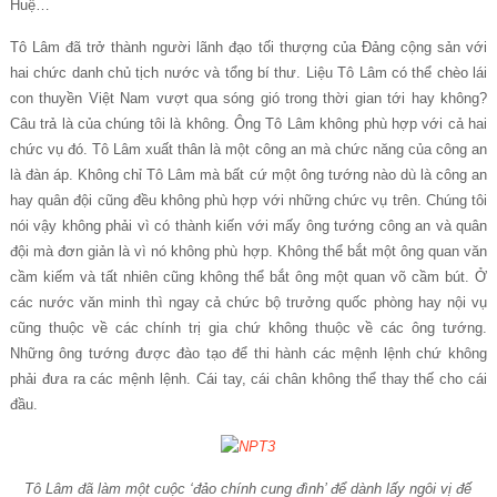
Huệ…
Tô Lâm đã trở thành người lãnh đạo tối thượng của Đảng cộng sản với
hai chức danh chủ tịch nước và tổng bí thư. Liệu Tô Lâm có thể chèo lái
con thuyền Việt Nam vượt qua sóng gió trong thời gian tới hay không?
Câu trả là của chúng tôi là không. Ông Tô Lâm không phù hợp với cả hai
chức vụ đó. Tô Lâm xuất thân là một công an mà chức năng của công an
là đàn áp. Không chỉ Tô Lâm mà bất cứ một ông tướng nào dù là công an
hay quân đội cũng đều không phù hợp với những chức vụ trên. Chúng tôi
nói vậy không phải vì có thành kiến với mấy ông tướng công an và quân
đội mà đơn giản là vì nó không phù hợp. Không thể bắt một ông quan văn
cầm kiếm và tất nhiên cũng không thể bắt ông một quan võ cầm bút. Ở
các nước văn minh thì ngay cả chức bộ trưởng quốc phòng hay nội vụ
cũng thuộc về các chính trị gia chứ không thuộc về các ông tướng.
Những ông tướng được đào tạo để thi hành các mệnh lệnh chứ không
phải đưa ra các mệnh lệnh. Cái tay, cái chân không thể thay thế cho cái
đầu.
Tô Lâm đã làm một cuộc ‘đảo chính cung đình’ để dành lấy ngôi vị đế