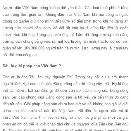
Người dân Việt Nam cũng không thể yên thân. Các loại thuế phí sẽ tăng
cao trong thời gian tới. Không đâu như Việt Nam khi mà công an giao
thông có quyền giữ cho mình đến 80% số tiền phạt trong khi họ đang ăn
lương của người dân, ngay cả đôi tất của họ đi cũng lấy tiền từ ngân
sách. Sau khi ông Trọng qua đời ông Tô Lâm đã tăng cường khả năng
trấn áp dân chúng bằng việc ra mắt lực lượng ‘an ninh, trật tự cơ sở’ với
quân số lên đến 300.000 người trên cả nước. Lực lượng này là ‘cánh tay
nối dài’ của công an.
Đâu là giải pháp cho Việt Nam ?
Cho dù là ông Tô Lâm hay Nguyễn Phú Trọng hay bất cứ ai trở thành
người lãnh đạo cao nhất của Đảng cộng sản thì cũng vậy thôi. Họ không
thể làm được bất cứ điều gì để cứu vãn sự cáo chung của Đảng cộng
sản. Sự cáo chung của Đảng cộng sản là tất yếu và tiến trình đó đang
đến rất gần. Giải pháp cộng sản chưa bao giờ và sẽ không bao giờ là giải
pháp cho đất nước và dân tộc Việt Nam. Đã đến lúc người dân và trí
thức Việt Nam phải tìm hiểu và ủng hộ cho một giải pháp mới và giải
pháp đó chỉ có thể là ‘giải pháp dân chủ đa nguyên’ của
Tập Hợp Dân chủ
Đa Nguyên
. Chúng tôi đã trình bày và đề nghị rất rõ ràng và cụ thể trong