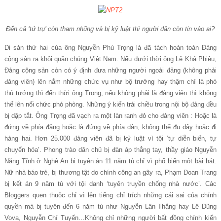
Đến cả ‘tứ trụ’ còn tham nhũng và bị kỷ luật thì người dân còn tin vào ai?
Di sản thứ hai của ông Nguyễn Phú Trọng là đã tách hoàn toàn Đảng
cộng sản ra khỏi quần chúng Việt Nam. Nếu dưới thời ông Lê Khả Phiêu,
Đảng cộng sản còn có ý định đưa những người ngoài đảng (không phải
đảng viên) lên nắm những chức vụ như bộ trưởng hay thậm chí là phó
thủ tướng thì đến thời ông Trọng, nếu không phải là đảng viên thì không
thể lên nổi chức phó phòng. Những ý kiến trái chiều trong nội bộ đảng đều
bị dập tắt. Ông Trọng đã vạch ra một làn ranh đỏ cho đảng viên : Hoặc là
đứng về phía đảng hoặc là đứng về phía dân, không thể đu dây hoặc đi
hàng hai. Hơn 25.000 đảng viên đã bị kỷ luật vì tội ‘tự diễn biến, tự
chuyển hóa’. Phong trào dân chủ bị đàn áp thẳng tay, thầy giáo Nguyễn
Năng Tĩnh ở Nghệ An bị tuyên án 11 năm tù chỉ vì phổ biến một bài hát.
Nữ nhà báo trẻ, bị thương tật do chính công an gây ra, Phạm Đoan Trang
bị kết án 9 năm tù với tội danh ‘tuyên truyền chống nhà nước’. Các
Bloggers quen thuộc chỉ vì lên tiếng chỉ trích những cái sai của chính
quyền mà bị tuyên đến 6 năm tù như Nguyễn Lân Thắng hay Lê Dũng
Vova, Nguyễn Chí Tuyến…Không chỉ những người bất đồng chính kiến