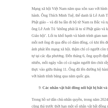
Mạng xã hội Việt Nam năm qua xôn xao với hình ả
hành. Ông Thích Minh Tuệ, thế danh là Lê Anh Tú,
Phật giáo – và đã ba lần đi bộ từ Nam ra Bắc và n
ông Lê Anh Tú ‘không phải là tu sĩ Phật giáo và k
Giáo hội’. Lối tu khổ hạnh và hành trình gian na
mỗi nơi ông đi qua đều có đám đông, có khi lên 
ảnh phát lên mạng xã hội. thậm chí có người còn t
tự tại các địa phương. Đến tháng 6, ông quyết địn
nhiên, mỗi ngày vẫn có cả ngàn người tìm chòi rẫ
thực vào giữa tháng 11. Ông đã lên đường bộ hàn
với hành trình băng qua năm quốc gia.
Các nhân vật bất đồng nổi bật bị bắt và
Trong hồ sơ dân chủ-nhân quyền, trong năm 2024 
cũng thả trước thời hạn một số nhân vật bất đồng