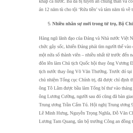
khắp cả nước. Bà đã bị tuyên án chung thân và có
án 12 năm tù cho tội ‘Rửa tiền’ và tám năm tù về tộ
Nhiều nhân sự mới trong tứ trụ, Bộ Chí
Hàng ngũ lãnh đạo của Đảng và Nhà nước Việt Na
chức gây sốc, khiến Đảng phải tìm người thế vào 
một nửa số thành viên – nhiều nhất từ trước đến
đôn lên làm Chủ tịch Quốc hội thay ông Vương 
tịch nước thay ông Võ Văn Thưởng. Trước đó tại 
chủ nhiệm Tổng cục Chính trị, đã được chỉ định 
ông Tô Lâm được bầu làm Tổng bí thư vào tháng 8
ông Lương Cường, người sau đó cũng đã bàn giao
Trung ương Trần Cẩm Tú. Hội nghị Trung ương 9 
Lê Minh Hưng, Nguyễn Trọng Nghĩa, Đỗ Văn Chiế
Lương Tam Quang, tân bộ trưởng Công an đồng thờ