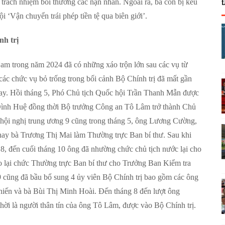
 trách nhiệm bồi thường các nạn nhân. Ngoài ra, bà còn bị kêu
i ‘Vận chuyển trái phép tiền tệ qua biên giới’.
nh trị
m trong năm 2024 đã có những xáo trộn lớn sau các vụ từ
các chức vụ bỏ trống trong bối cảnh Bộ Chính trị đã mất gần
 nay. Hồi tháng 5, Phó Chủ tịch Quốc hội Trần Thanh Mẫn được
Đình Huệ đồng thời Bộ trưởng Công an Tô Lâm trở thành Chủ
hội nghị trung ương 9 cũng trong tháng 5, ông Lương Cường,
thay bà Trương Thị Mai làm Thường trực Ban bí thư. Sau khi
, đến cuối tháng 10 ông đã nhường chức chủ tịch nước lại cho
 lại chức Thường trực Ban bí thư cho Trưởng Ban Kiểm tra
cũng đã bầu bổ sung 4 ủy viên Bộ Chính trị bao gồm các ông
n và bà Bùi Thị Minh Hoài. Đến tháng 8 đến lượt ông
i là người thân tín của ông Tô Lâm, được vào Bộ Chính trị.