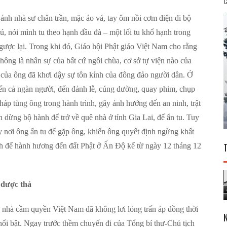
C
nh nhà sư chân trần, mặc áo vá, tay ôm nồi cơm điện đi bộ
 nói mình tu theo hạnh đầu đà – một lối tu khổ hạnh trong
gược lại. Trong khi đó, Giáo hội Phật giáo Việt Nam cho rằng
hông là nhân sự của bất cứ ngôi chùa, cơ sở tự viện nào của
n của ông đã khơi dậy sự tôn kính của đông đảo người dân. Ở
đến cả ngàn người, đến đảnh lễ, cúng dường, quay phim, chụp
háp tùng ông trong hành trình, gây ảnh hưởng đến an ninh, trật
h dừng bộ hành để trở về quê nhà ở tỉnh Gia Lai, để ẩn tu. Tuy
y nơi ông ẩn tu để gặp ông, khiến ông quyết định ngừng khất
h để hành hương đến đất Phật ở Ấn Độ kể từ ngày 12 tháng 12
 được thả
nhà cầm quyền Việt Nam đã không lơi lỏng trấn áp đồng thời
 nổi bật. Ngay trước thềm chuyến đi của Tổng bí thư-Chủ tịch