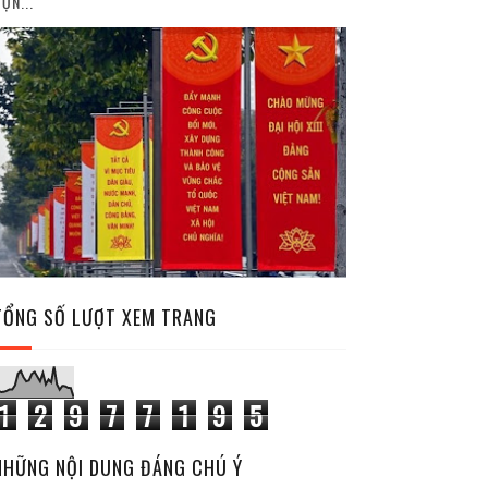
ỘN...
TỔNG SỐ LƯỢT XEM TRANG
1
2
9
7
7
1
9
5
NHỮNG NỘI DUNG ĐÁNG CHÚ Ý