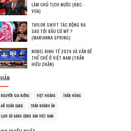
LÀM CHỦ TỊCH NƯỚC (BBC -
VOA)
TAYLOR SWIFT TÁC ĐỘNG RA
SAO TỚI BẦU CỬ MỸ ?
(MARIANNA SPRING)
NOBEL KINH TẾ 2024 VÀ VẤN ĐỀ
THỂ CHẾ Ở VIỆT NAM (TRẦN
HIẾU CHÂN)
NHÃN
NGUYỄN GIA KIỂNG
VIỆT HOÀNG
TRẦN HÙNG
ĐỖ XUÂN CANG
TRẦN KHÁNH ÂN
LỊCH SỬ ĐẢNG CỘNG SẢN VIỆT NAM