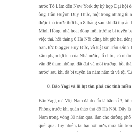
nước Tô Lâm đến New York dự kỳ họp Đại hội đồ
ông Trần Huỳnh Duy Thức, một trong những tù nh
được thả trước thời hạn 8 tháng sau khi đã thụ 
Minh Hồng, nhà hoạt động môi trường bị tuyên ba
việc thả, hồi tháng 6 Hà Nội cũng bắt giữ hai tiế
San, tức blogger Huy Đức, và luật sư Trần Đình T
xâm phạm lợi ích của Nhà nước, tổ chức, cá nhân
vấn đề tham nhũng, đất đai và môi trường, hồi th
nước’ sau khi đã bi tuyên án năm năm tù về tội ‘Làm
Bão Yagi và lũ lụt tàn phá các tỉnh miền
Bão Yagi, mà Việt Nam đánh dấu là bão số 3, hôm
Phòng trước khi quần thảo thủ đô Hà Nội. Đây l
Nam trong vòng 30 năm qua, làm cho đường phố ta
quét qua. Tuy nhiên, tai hại hơn nữa, mưa lớn tr