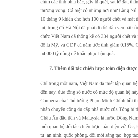
chìm các tỉnh phía bắc, gây lũ quét, sạt lở đất, t
thương vong. Cá biệt có những nơi như Làng Nủ ở 
10 tháng 9 khiến cho hơn 100 người chết và mất tí
lụt, trong đó Hà Nội đã phải di dời dân ven bãi 
chức Việt Nam đã thống kê có 334 người chết và mất
đô la Mỹ, và GDP cả năm ước tính giảm 0,15%. 
54.000 tỷ đồng để khắc phục hậu quả.
Thêm đối tác chiến lược toàn diện được 
Chỉ trong một năm, Việt Nam đã thiết lập quan hệ 
đến nay, đưa tổng số nước có mức độ quan hệ này
Canberra của Thủ tướng Phạm Minh Chính hồi thán
nhân chuyến công du cấp nhà nước của Tổng bí t
Châu Âu đầu tiên và Malaysia là nước Đông Nam 
mối quan hệ đối tác chiến lược toàn diện với Úc, P
tư, an ninh, quốc phòng, đổi mới sáng tạo, hợp 