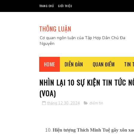
TRANG CHỦ
GIỚI THIỆU
THÔNG LUẬN
Cơ quan ngôn luận của Tập Hợp Dân Chủ Đa
Nguyên
HOME
DIỄN ĐÀN
QUAN ĐIỂM
TIN 
NHÌN LẠI 10 SỰ KIỆN TIN TỨC 
(VOA)
tháng 12 30, 2024
điểm tin
Hiện tượng Thích Minh Tuệ gây xôn xao