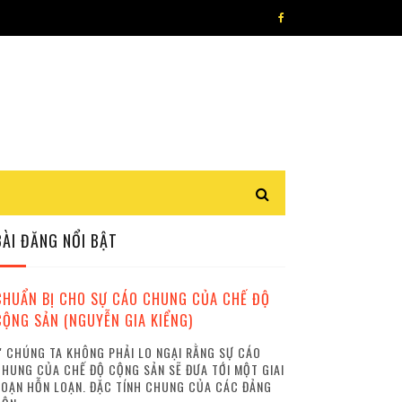
BÀI ĐĂNG NỔI BẬT
CHUẨN BỊ CHO SỰ CÁO CHUNG CỦA CHẾ ĐỘ
CỘNG SẢN (NGUYỄN GIA KIỂNG)
 CHÚNG TA KHÔNG PHẢI LO NGẠI RẰNG SỰ CÁO
HUNG CỦA CHẾ ĐỘ CỘNG SẢN SẼ ĐƯA TỚI MỘT GIAI
OẠN HỖN LOẠN. ĐẶC TÍNH CHUNG CỦA CÁC ĐẢNG