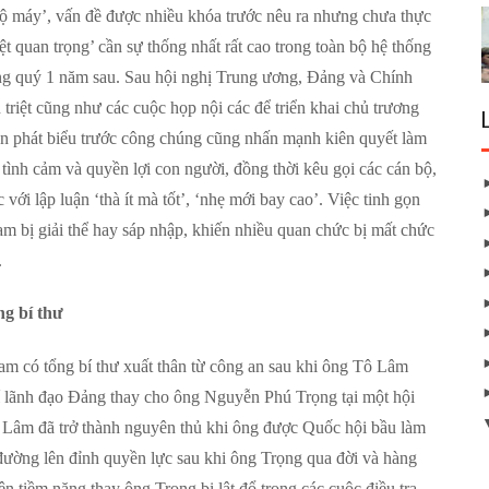
bộ máy’, vấn đề được nhiều khóa trước nêu ra nhưng chưa thực
t quan trọng’ cần sự thống nhất rất cao trong toàn bộ hệ thống
rong quý 1 năm sau. Sau hội nghị Trung ương, Đảng và Chính
 triệt cũng như các cuộc họp nội các để triển khai chủ trương
ần phát biểu trước công chúng cũng nhấn mạnh kiên quyết làm
tình cảm và quyền lợi con người, đồng thời kêu gọi các cán bộ,
ới lập luận ‘thà ít mà tốt’, ‘nhẹ mới bay cao’. Việc tinh gọn
m bị giải thể hay sáp nhập, khiến nhiều quan chức bị mất chức
.
g bí thư
am có tổng bí thư xuất thân từ công an sau khi ông Tô Lâm
rí lãnh đạo Đảng thay cho ông Nguyễn Phú Trọng tại một hội
 Lâm đã trở thành nguyên thủ khi ông được Quốc hội bầu làm
ường lên đỉnh quyền lực sau khi ông Trọng qua đời và hàng
 tiềm năng thay ông Trọng bị lật đổ trong các cuộc điều tra