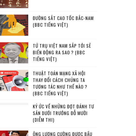
ĐƯỜNG SẮT CAO TỐC BẮC-NAM
(BBC TIẾNG VIỆT)
TỨ TRỤ VIỆT NAM SẮP TỚI SẼ
BIẾN ĐỘNG RA SAO ? (BBC
TIẾNG VIỆT)
THUẬT TOÁN MẠNG XÃ HỘI
THAY ĐỔI CÁCH CHÚNG TA
TƯƠNG TÁC NHƯ THẾ NÀO ?
(BBC TIẾNG VIỆT)
KÝ ỨC VỀ NHỮNG ĐỢT ĐÁNH TƯ
SẢN DƯỚI TRƯỚNG ĐỖ MƯỜI
(DIỄM THI)
ÔNG LƯƠNG CƯỜNG ĐƯỢC BẦU