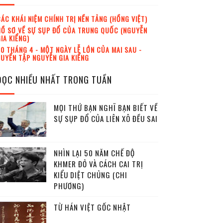
ÁC KHÁI NIỆM CHÍNH TRỊ NỀN TẢNG (HỒNG VIỆT)
Ồ SƠ VỀ SỰ SỤP ĐỔ CỦA TRUNG QUỐC (NGUYỄN
IA KIỂNG)
0 THÁNG 4 - MỘT NGÀY LỄ LỚN CỦA MAI SAU -
UYỂN TẬP NGUYỄN GIA KIỂNG
ĐỌC NHIỀU NHẤT TRONG TUẦN
MỌI THỨ BẠN NGHĨ BẠN BIẾT VỀ
SỰ SỤP ĐỔ CỦA LIÊN XÔ ĐỀU SAI
NHÌN LẠI 50 NĂM CHẾ ĐỘ
KHMER ĐỎ VÀ CÁCH CAI TRỊ
KIỂU DIỆT CHỦNG (CHI
PHƯƠNG)
TỪ HÁN VIỆT GỐC NHẬT