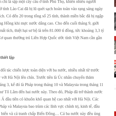
hậm chí là sập một cây cầu ở tỉnh Phú Thọ, khiến nhiều người
tỉnh Lào Cai đã bị lũ quét sạch hoàn toàn vào rạng sáng ngày
ch. Có đến 20 trong tổng số 25 tỉnh, thành miền bắc đã bị ngập
sông Hồng khi mực nước dâng cao. Cho đến cuối tháng 9, giới
 tích, thiệt hại sơ bộ là trên 81.000 tỉ đồng, tức khoảng 3,3 tỷ
Cơ quan thường trú Liên Hợp Quốc ước tính Việt Nam cần gần
thiết lập
đối tác chiến lược toàn diện với ba nước, nhiều nhất từ trước
 với Hà Nội lên chín. Trước tiên là Úc nhân chuyến thăm
g 3, kế đó là Pháp trong tháng 10 và Malaysia trong tháng 11
hư Tô Lâm đến hai nước này. Theo đó, Pháp đã trở thành nước
Á đầu tiên có khuôn khổ quan hệ cao nhất với Hà Nội. Các
háp và Malaysia bao trùm các lĩnh vực chính trị, kinh tế, đầu
tác biển và cả tranh chấp Biển Đông… Cả ba nước này đều ủng