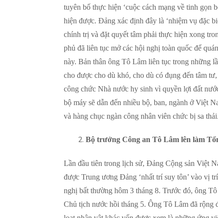
tuyên bố thực hiện ‘cuộc cách mạng về tinh gọn 
hiện được. Đảng xác định đây là ‘nhiệm vụ đặc biệ
chính trị và đặt quyết tâm phải thực hiện xong t
phủ đã liên tục mở các hội nghị toàn quốc để quán
này. Bản thân ông Tô Lâm liên tục trong những l
cho được cho dù khó, cho dù có đụng đến tâm tư, 
công chức Nhà nước hy sinh vì quyền lợi đất nước v
bộ máy sẽ dẫn đến nhiều bộ, ban, ngành ở Việt Na
và hàng chục ngàn công nhân viên chức bị sa thải
Bộ trưởng Công an Tô Lâm lên làm Tổn
Lần đầu tiên trong lịch sử, Đảng Cộng sản Việt N
được Trung ương Đảng ‘nhất trí suy tôn’ vào vị t
nghị bất thường hôm 3 tháng 8. Trước đó, ông Tô
Chủ tịch nước hồi tháng 5. Ông Tô Lâm đã rộng đ
loạt nhân vật khác vốn được xem là những ứng viên