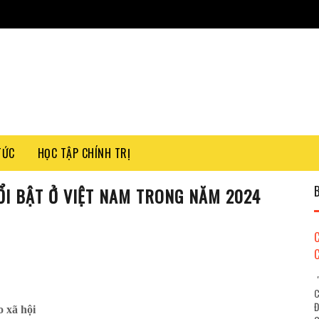
TỨC
HỌC TẬP CHÍNH TRỊ
NỔI BẬT Ở VIỆT NAM TRONG NĂM 2024
"
C
Đ
 xã hội