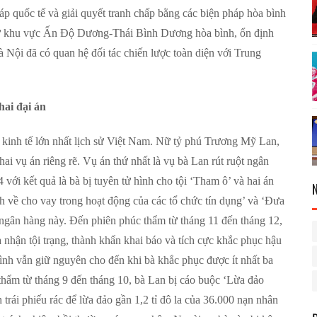
háp quốc tế và giải quyết tranh chấp bằng các biện pháp hòa bình
ư khu vực Ấn Độ Dương-Thái Bình Dương hòa bình, ổn định
 Nội đã có quan hệ đối tác chiến lược toàn diện với Trung
ai đại án
 kinh tế lớn nhất lịch sử Việt Nam. Nữ tỷ phú Trương Mỹ Lan,
hai vụ án riêng rẽ. Vụ án thứ nhất là vụ bà Lan rút ruột ngân
ới kết quả là bà bị tuyên tử hình cho tội ‘Tham ô’ và hai án
 về cho vay trong hoạt động của các tổ chức tín dụng’ và ‘Đưa
o ngân hàng này. Đến phiên phúc thẩm từ tháng 11 đến tháng 12,
 nhận tội trạng, thành khẩn khai báo và tích cực khắc phục hậu
ình vẫn giữ nguyên cho đến khi bà khắc phục được ít nhất ba
 thẩm từ tháng 9 đến tháng 10, bà Lan bị cáo buộc ‘Lừa đảo
trái phiếu rác để lừa đảo gần 1,2 tỉ đô la của 36.000 nạn nhân