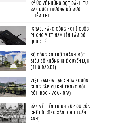
KÝ ỨC VỀ NHỮNG ĐỢT ĐÁNH TƯ
SẢN DƯỚI TRƯỚNG ĐỖ MƯỜI
(DIỄM THI)
ISRAEL NÂNG CÔNG NGHỆ QUỐC
PHÒNG VIỆT NAM LÊN TẦM CỠ
QUỐC TẾ
BỘ CÔNG AN TRỞ THÀNH MỘT
SIÊU BỘ KHỐNG CHẾ QUYỀN LỰC
(THOIBAO.DE)
VIỆT NAM ĐA DẠNG HÓA NGUỒN
CUNG CẤP VŨ KHÍ TRONG BỐI
RỐI (BBC - VOA - RFA)
BÀN VỀ TIẾN TRÌNH SỤP ĐỔ CỦA
CHẾ ĐỘ CỘNG SẢN (CHU TUẤN
ANH)