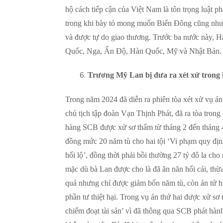
hộ cách tiếp cận của Việt Nam là tôn trọng luật p
trong khi bày tỏ mong muốn Biển Đông cũng nh
và được tự do giao thương. Trước ba nước này, Hà
Quốc, Nga, Ấn Độ, Hàn Quốc, Mỹ và Nhật Bản.
Trương Mỹ Lan bị đưa ra xét xử trong h
Trong năm 2024 đã diễn ra phiên tòa xét xử vụ án
chủ tịch tập đoàn Vạn Thịnh Phát, đã ra tòa trong 
hàng SCB được xử sơ thẩm từ tháng 2 đến tháng 4 v
đồng mức 20 năm tù cho hai tội ‘Vi phạm quy định
hối lộ’, đồng thời phải bồi thường 27 tỷ đô la ch
mặc dù bà Lan được cho là đã ăn năn hối cải, thừa
quả nhưng chỉ được giảm bốn năm tù, còn án tử h
phần tư thiệt hại. Trong vụ án thứ hai được xử sơ
chiếm đoạt tài sản’ vì đã thông qua SCB phát hành 