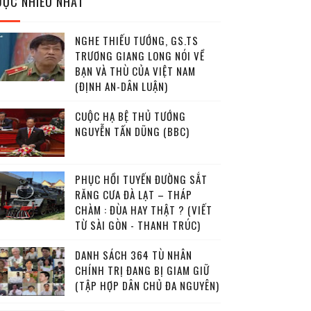
ĐỌC NHIỀU NHẤT
NGHE THIẾU TƯỚNG, GS.TS
TRƯƠNG GIANG LONG NÓI VỀ
BẠN VÀ THÙ CỦA VIỆT NAM
(ĐỊNH AN-DÂN LUẬN)
CUỘC HẠ BỆ THỦ TƯỚNG
NGUYỄN TẤN DŨNG (BBC)
PHỤC HỒI TUYẾN ĐƯỜNG SẮT
RĂNG CƯA ĐÀ LẠT – THÁP
CHÀM : ĐÙA HAY THẬT ? (VIẾT
TỪ SÀI GÒN - THANH TRÚC)
DANH SÁCH 364 TÙ NHÂN
CHÍNH TRỊ ĐANG BỊ GIAM GIỮ
(TẬP HỢP DÂN CHỦ ĐA NGUYÊN)