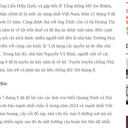
ng Liên Hiệp Quốc và gặp bên lề Tổng thống Mỹ Joe Biden,
C
ân chính trị bị mức án nặng nhất Việt Nam, hôm 21 tháng 9 đã
H
G
án hơn 15 năm. Cùng được thả với ông Thức còn có bà Hoàng Thị
3
 năm tù về tội trốn thuế và đã thụ án được một năm. Bên cạnh
T
ng nói chỉ trích được nhiều người biết đến là nhà báo Trương Huy
riển với cùng cáo buộc là ‘Lợi dụng các quyền tự do dân chủ
’. Trong khi đó, nhà báo Nguyễn Vũ Bình, người viết về các
áng 9 đã bị tuyên án bảy năm tù về tội ‘Tuyên truyền chống Nhà
, lưu trữ và phát tán tài liệu chống đối’ hồi tháng 8.
 Bắc
 7 tháng 9 đã đổ bộ vào các tỉnh ven biển Quảng Ninh và Hải
à cơn bão mạnh nhất châu Á trong năm 2024 và mạnh nhất Việt
n hoang, cây cối đổ rạp, nhà cửa tốc mái ở những nơi mà nó
ong nhiều ngày sau đó do ảnh hưởng của hoàn lưu bão đã nhấn