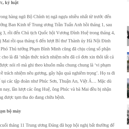
c, kỷ luật
ong hàng ngũ Bộ Chính trị ngã ngựa nhiều nhất từ trước đến
Trưởng Ban Kinh tế Trung ương Trần Tuấn Anh hồi tháng 1, sau
 3, rồi đến Chủ tịch Quốc hội Vương Đình Huệ trong tháng 4,
ị Mai rồi qua tháng 6 đến lượt Bí thư Thành ủy Hà Nội Đinh
 Phó Thủ tướng Phạm Bình Minh cũng đã chịu cùng số phận
cho là đã ‘nhận thức trách nhiệm nên đã có đơn xin thôi tất cả
 được nói rõ mà ghi theo khuôn mẫu chung chung là ‘vi phạm
ề trách nhiệm nêu gương, gây hậu quả nghiêm trọng’. Họ ra đi
 tế tại các tập đoàn như Phúc Sơn, Thuận An, Việt Á… Mặc dù
m nay, lần lượt các ông Huệ, ông Phúc và bà Mai đều bị nhận
ng được tạm tha do đang chữa bệnh.
gọn bộ máy
 cuối tháng 11 Trung ương Đảng đã họp hội nghị bất thường để