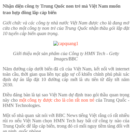
Nhận diện công ty Trung Quốc non trẻ mà Việt Nam muốn
trao hợp đồng lắp cáp biển
Giới chức và các công ty nhà nước Việt Nam được cho là đang mở
cửa cho một công ty non trẻ của Trung Quốc nhận thầu gói lắp đặt
10 tuyến cáp biển quan trọng.
Giới thiệu một sản phẩm của Công ty
HMN Tech -
Getty
Images/BBC
Năm đường cáp dưới biển đã cũ của Việt Nam, kết nối với internet
toàn cầu, thời gian qua liên tục gặp sự cố khiến chính phủ phải xác
định dự án lắp đặt 10 đường cáp mới là ưu tiên từ đây tới năm
2030.
Điều đáng bàn là tại sao Việt Nam dự định trao gói thầu quan trọng
này cho
một công ty được cho là còn rất non trẻ
của Trung Quốc -
HMN Technologies.
Một số nhà quan sát nói với BBC News tiếng Việt rằng có rất nhiều
rủi ro nếu Việt Nam chọn HMN Tech hay bất cứ công ty nào của
Trung Quốc để lắp cáp biển, trong đó có mối nguy tiềm tàng đối với
an ninh, quốc phòng.