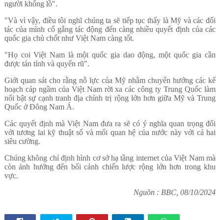
người khổng lồ".
"Và vì vậy, điều tôi nghĩ chúng ta sẽ tiếp tục thấy là Mỹ và các đối
tác của mình cố gắng tác động đến càng nhiều quyết định của các
quốc gia chủ chốt như Việt Nam càng tốt.
"Họ coi Việt Nam là một quốc gia dao động, một quốc gia cần
được tán tỉnh và quyến rũ".
Giới quan sát cho rằng nỗ lực của Mỹ nhằm chuyển hướng các kế
hoạch cáp ngầm của Việt Nam rời xa các công ty Trung Quốc làm
nổi bật sự cạnh tranh địa chính trị rộng lớn hơn giữa Mỹ và Trung
Quốc ở Đông Nam Á.
Các quyết định mà Việt Nam đưa ra sẽ có ý nghĩa quan trọng đối
với tương lai kỹ thuật số và mối quan hệ của nước này với cả hai
siêu cường.
Chúng không chỉ định hình cơ sở hạ tầng internet của Việt Nam mà
còn ảnh hưởng đến bối cảnh chiến lược rộng lớn hơn trong khu
vực.
Nguồn : BBC, 08/10/2024