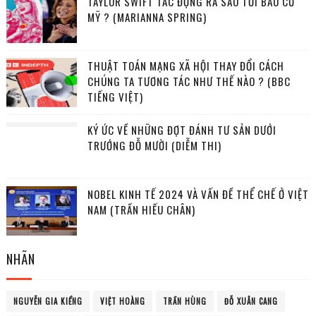
TAYLOR SWIFT TÁC ĐỘNG RA SAO TỚI BẦU CỬ
MỸ ? (MARIANNA SPRING)
THUẬT TOÁN MẠNG XÃ HỘI THAY ĐỔI CÁCH
CHÚNG TA TƯƠNG TÁC NHƯ THẾ NÀO ? (BBC
TIẾNG VIỆT)
KÝ ỨC VỀ NHỮNG ĐỢT ĐÁNH TƯ SẢN DƯỚI
TRƯỚNG ĐỖ MƯỜI (DIỄM THI)
NOBEL KINH TẾ 2024 VÀ VẤN ĐỀ THỂ CHẾ Ở VIỆT
NAM (TRẦN HIẾU CHÂN)
NHÃN
NGUYỄN GIA KIỂNG
VIỆT HOÀNG
TRẦN HÙNG
ĐỖ XUÂN CANG