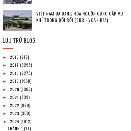
VIỆT NAM ĐA DẠNG HÓA NGUỒN CUNG CẤP VŨ
KHÍ TRONG BỐI RỐI (BBC - VOA - RFA)
LƯU TRỮ BLOG
2016
(215)
►
2017
(3298)
►
2018
(2275)
►
2019
(1968)
►
2020
(1366)
►
2021
(839)
►
2022
(828)
►
2023
(350)
►
2024
(1012)
▼
THÁNG 1
(17)