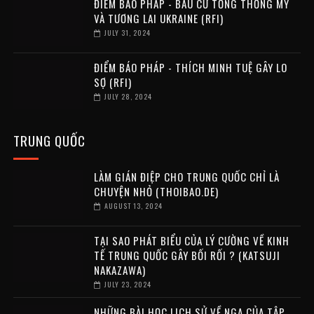
ĐIỂM BÁO PHÁP - BẦU CỬ TỔNG THỐNG MỸ
VÀ TƯƠNG LAI UKRAINE (RFI)
JULY 31, 2024
ĐIỂM BÁO PHÁP - THÍCH MINH TUỆ GÂY LO
SỢ (RFI)
JULY 28, 2024
TRUNG QUỐC
LÀM GIÁN ĐIỆP CHO TRUNG QUỐC CHỈ LÀ
CHUYỆN NHỎ (THOIBAO.DE)
AUGUST 13, 2024
TẠI SAO PHÁT BIỂU CỦA LÝ CƯỜNG VỀ KINH
TẾ TRUNG QUỐC GÂY BỐI RỐI ? (KATSUJI
NAKAZAWA)
JULY 23, 2024
NHỮNG BÀI HỌC LỊCH SỬ VỀ NGA CỦA TẬP