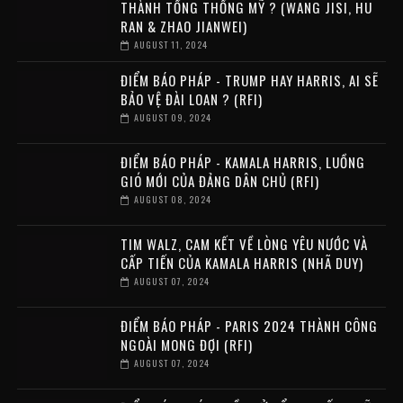
THÀNH TỔNG THỐNG MỸ ? (WANG JISI, HU
RAN & ZHAO JIANWEI)
AUGUST 11, 2024
ĐIỂM BÁO PHÁP - TRUMP HAY HARRIS, AI SẼ
BẢO VỆ ĐÀI LOAN ? (RFI)
AUGUST 09, 2024
ĐIỂM BÁO PHÁP - KAMALA HARRIS, LUỒNG
GIÓ MỚI CỦA ĐẢNG DÂN CHỦ (RFI)
AUGUST 08, 2024
TIM WALZ, CAM KẾT VỀ LÒNG YÊU NƯỚC VÀ
CẤP TIẾN CỦA KAMALA HARRIS (NHÃ DUY)
AUGUST 07, 2024
ĐIỂM BÁO PHÁP - PARIS 2024 THÀNH CÔNG
NGOÀI MONG ĐỢI (RFI)
AUGUST 07, 2024