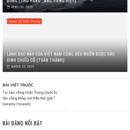
ĐÔNG (THU HẰNG , BBC TIẾNG VIỆT)
APRIL 28, 2026
quan hệ Việt -Trung
LÃNH ĐẠO NÀO CỦA VIỆT NAM CŨNG ĐỀU MUỐN ĐƯỢC BẮC
KINH CHIẾU CỐ (TUẤN THÀNH)
MARCH 23, 2026
BÀI VIẾT TRƯỚC
Tại sao công nhân Trung Quốc bị
tấn công khắp nơi trên thế giới ?
(Jeremy Howell)
BÀI ĐĂNG NỔI BẬT