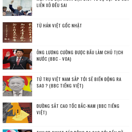
LIÊN XÔ ĐỀU SAI
TỪ HÁN VIỆT GỐC NHẬT
ÔNG LƯƠNG CƯỜNG ĐƯỢC BẦU LÀM CHỦ TỊCH
NƯỚC (BBC - VOA)
TỨ TRỤ VIỆT NAM SẮP TỚI SẼ BIẾN ĐỘNG RA
SAO ? (BBC TIẾNG VIỆT)
ĐƯỜNG SẮT CAO TỐC BẮC-NAM (BBC TIẾNG
VIỆT)