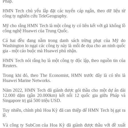
Pháp.
HMN Tech chủ yếu lắp đặt các tuyến cáp ngắn, theo dữ liệu từ
công ty nghiên cứu TeleGeography.
Mỹ cho rằng HMN Tech là một công ty có liên kết với gã khổng lồ
công nghệ Huawei của Trung Quốc.
Cả hai đều đang nằm trong danh sách trừng phạt của Mỹ do
Washington lo ngại các công ty này là mối đe dọa cho an ninh quốc
gia - một cáo buộc mà Huawei phủ nhận.
HMN Tech nói rằng họ là một công ty độc lập, theo nguồn tin của
Reuters.
Trong khi đó, theo The Economist, HMN trước đây là có tên là
Huawei Marine Networks.
Năm 2022, HMN Tech đã giành được gói thầu cho một dự án dài
12.000 dặm (gần 20.000km) kết nối 12 quốc gia giữa Pháp và
Singapore trị giá 500 triệu USD.
Tuy nhiên, chính phủ Hoa Kỳ đã can thiệp để HMN Tech bị gạt ra
lề.
Và công ty SubCon của Hoa Kỳ đã giành được thầu với đề xuất