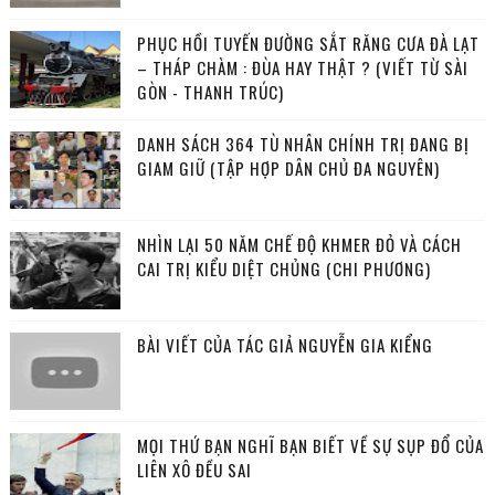
PHỤC HỒI TUYẾN ĐƯỜNG SẮT RĂNG CƯA ĐÀ LẠT
– THÁP CHÀM : ĐÙA HAY THẬT ? (VIẾT TỪ SÀI
GÒN - THANH TRÚC)
DANH SÁCH 364 TÙ NHÂN CHÍNH TRỊ ĐANG BỊ
GIAM GIỮ (TẬP HỢP DÂN CHỦ ĐA NGUYÊN)
NHÌN LẠI 50 NĂM CHẾ ĐỘ KHMER ĐỎ VÀ CÁCH
CAI TRỊ KIỂU DIỆT CHỦNG (CHI PHƯƠNG)
BÀI VIẾT CỦA TÁC GIẢ NGUYỄN GIA KIỂNG
MỌI THỨ BẠN NGHĨ BẠN BIẾT VỀ SỰ SỤP ĐỔ CỦA
LIÊN XÔ ĐỀU SAI