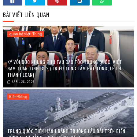
BÀI VIẾT LIÊN QUAN
quan hệ Việt -Trung
KÝ VỚI ĐỨC NHƯNG THỬ TÀU CAO TỐC TRUNG QUỐC, VIỆT
NAM TOAN TÍNH GÌ ? (TRIỆU TÒNG TÂM BẤT TÚNG, LÊ THỊ
THANH LOAN)
APRIL 28, 2026
Biển Đông
TRUNG QUỐC TIẾN HÀNH BÀNH TRƯỚNG LÂU DÀI TRÊN BIỂN