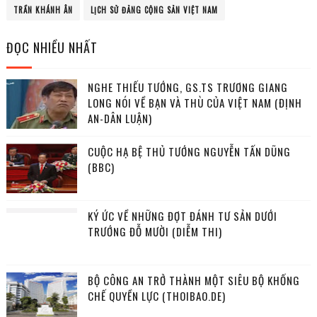
TRẦN KHÁNH ÂN
LỊCH SỬ ĐẢNG CỘNG SẢN VIỆT NAM
ĐỌC NHIỀU NHẤT
NGHE THIẾU TƯỚNG, GS.TS TRƯƠNG GIANG
LONG NÓI VỀ BẠN VÀ THÙ CỦA VIỆT NAM (ĐỊNH
AN-DÂN LUẬN)
CUỘC HẠ BỆ THỦ TƯỚNG NGUYỄN TẤN DŨNG
(BBC)
KÝ ỨC VỀ NHỮNG ĐỢT ĐÁNH TƯ SẢN DƯỚI
TRƯỚNG ĐỖ MƯỜI (DIỄM THI)
BỘ CÔNG AN TRỞ THÀNH MỘT SIÊU BỘ KHỐNG
CHẾ QUYỀN LỰC (THOIBAO.DE)