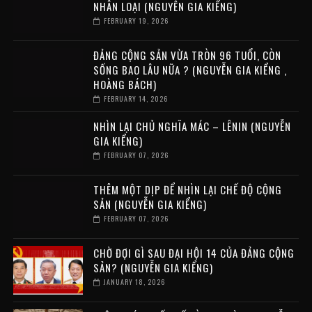
NHÂN LOẠI (NGUYỄN GIA KIỂNG)
FEBRUARY 19, 2026
ĐẢNG CỘNG SẢN VỪA TRÒN 96 TUỔI, CÒN
SỐNG BAO LÂU NỮA ? (NGUYỄN GIA KIỂNG ,
HOÀNG BÁCH)
FEBRUARY 14, 2026
NHÌN LẠI CHỦ NGHĨA MÁC – LÊNIN (NGUYỄN
GIA KIỂNG)
FEBRUARY 07, 2026
THÊM MỘT DỊP ĐỂ NHÌN LẠI CHẾ ĐỘ CỘNG
SẢN (NGUYỄN GIA KIỂNG)
FEBRUARY 07, 2026
CHỜ ĐỢI GÌ SAU ĐẠI HỘI 14 CỦA ĐẢNG CỘNG
SẢN? (NGUYỄN GIA KIỂNG)
JANUARY 18, 2026