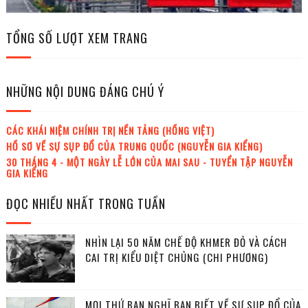
TỔNG SỐ LƯỢT XEM TRANG
NHỮNG NỘI DUNG ĐÁNG CHÚ Ý
CÁC KHÁI NIỆM CHÍNH TRỊ NỀN TẢNG (HỒNG VIỆT)
HỒ SƠ VỀ SỰ SỤP ĐỔ CỦA TRUNG QUỐC (NGUYỄN GIA KIỂNG)
30 THÁNG 4 - MỘT NGÀY LỄ LỚN CỦA MAI SAU - TUYỂN TẬP NGUYỄN
GIA KIỂNG
ĐỌC NHIỀU NHẤT TRONG TUẦN
NHÌN LẠI 50 NĂM CHẾ ĐỘ KHMER ĐỎ VÀ CÁCH
CAI TRỊ KIỂU DIỆT CHỦNG (CHI PHƯƠNG)
MỌI THỨ BẠN NGHĨ BẠN BIẾT VỀ SỰ SỤP ĐỔ CỦA