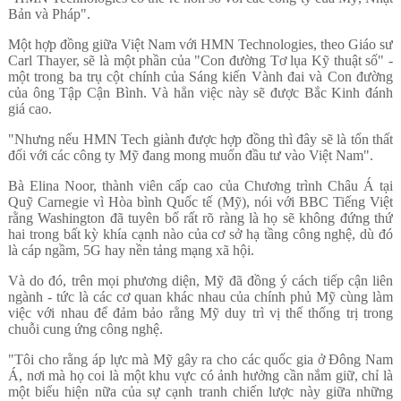
Bản và Pháp".
Một hợp đồng giữa Việt Nam với HMN Technologies, theo Giáo sư
Carl Thayer, sẽ là một phần của "Con đường Tơ lụa Kỹ thuật số" -
một trong ba trụ cột chính của Sáng kiến Vành đai và Con đường
của ông Tập Cận Bình. Và hẳn việc này sẽ được Bắc Kinh đánh
giá cao.
"Nhưng nếu HMN Tech giành được hợp đồng thì đây sẽ là tổn thất
đối với các công ty Mỹ đang mong muốn đầu tư vào Việt Nam".
Bà Elina Noor, thành viên cấp cao của Chương trình Châu Á tại
Quỹ Carnegie vì Hòa bình Quốc tế (Mỹ), nói với BBC Tiếng Việt
rằng Washington đã tuyên bố rất rõ ràng là họ sẽ không đứng thứ
hai trong bất kỳ khía cạnh nào của cơ sở hạ tầng công nghệ, dù đó
là cáp ngầm, 5G hay nền tảng mạng xã hội.
Và do đó, trên mọi phương diện, Mỹ đã đồng ý cách tiếp cận liên
ngành - tức là các cơ quan khác nhau của chính phủ Mỹ cùng làm
việc với nhau để đảm bảo rằng Mỹ duy trì vị thế thống trị trong
chuỗi cung ứng công nghệ.
"Tôi cho rằng áp lực mà Mỹ gây ra cho các quốc gia ở Đông Nam
Á, nơi mà họ coi là một khu vực có ảnh hưởng cần nắm giữ, chỉ là
một biểu hiện nữa của sự cạnh tranh chiến lược này giữa những