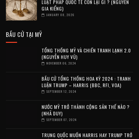
LUẬT PHÁP QUỐC TẾ CÒN LẠI GÌ ? (NGUYỄN
GIA KIỂNG)
JANUARY 08, 2026
BẦU CỬ TẠI MỸ
TỔNG THỐNG MỸ VÀ CHIẾN TRANH LẠNH 2.0
(NGUYỄN HUY VŨ)
NOVEMBER 06, 2024
BẦU CỬ TỔNG THỐNG HOA KỲ 2024 : TRANH
LUẬN TRUMP – HARRIS (BBC, RFI, VOA)
SEPTEMBER 12, 2024
NƯỚC MỸ TRỞ THÀNH CỘNG SẢN THẾ NÀO ?
(NHÃ DUY)
SEPTEMBER 07, 2024
TRUNG QUỐC MUỐN HARRIS HAY TRUMP TRỞ