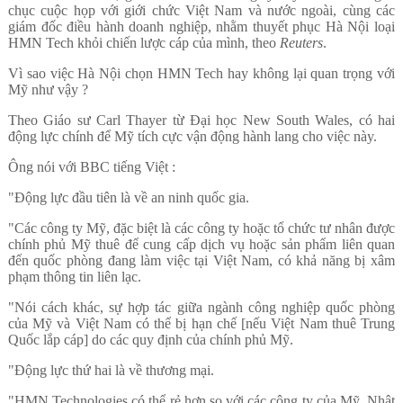
chục cuộc họp với giới chức Việt Nam và nước ngoài, cùng các
giám đốc điều hành doanh nghiệp, nhằm thuyết phục Hà Nội loại
HMN Tech khỏi chiến lược cáp của mình, theo
Reuters
.
Vì sao việc Hà Nội chọn HMN Tech hay không lại quan trọng với
Mỹ như vậy ?
Theo Giáo sư Carl Thayer từ Đại học New South Wales, có hai
động lực chính để Mỹ tích cực vận động hành lang cho việc này.
Ông nói với BBC tiếng Việt :
"Động lực đầu tiên là về an ninh quốc gia.
"Các công ty Mỹ, đặc biệt là các công ty hoặc tổ chức tư nhân được
chính phủ Mỹ thuê để cung cấp dịch vụ hoặc sản phẩm liên quan
đến quốc phòng đang làm việc tại Việt Nam, có khả năng bị xâm
phạm thông tin liên lạc.
"Nói cách khác, sự hợp tác giữa ngành công nghiệp quốc phòng
của Mỹ và Việt Nam có thể bị hạn chế [nếu Việt Nam thuê Trung
Quốc lắp cáp] do các quy định của chính phủ Mỹ.
"Động lực thứ hai là về thương mại.
"HMN Technologies có thể rẻ hơn so với các công ty của Mỹ, Nhật