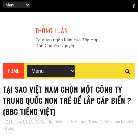
THÔNG LUẬN
Cơ quan ngôn luận của Tập Hợp
Dân Chủ Đa Nguyên
HOME
TẠI SAO VIỆT NAM CHỌN MỘT CÔNG TY
TRUNG QUỐC NON TRẺ ĐỂ LẮP CÁP BIỂN ?
(BBC TIẾNG VIỆT)
tháng 10 11, 2024
điểm tin
,
Mối nguy Trung Quốc
,
quan hệ Việt
-Trung