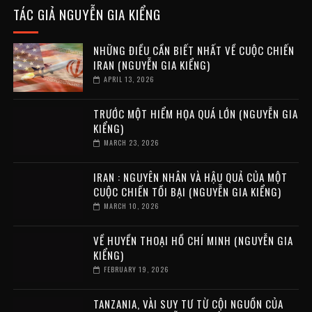
TÁC GIẢ NGUYỄN GIA KIỂNG
NHỮNG ĐIỀU CẦN BIẾT NHẤT VỀ CUỘC CHIẾN
IRAN (NGUYỄN GIA KIỂNG)
APRIL 13, 2026
TRƯỚC MỘT HIỂM HỌA QUÁ LỚN (NGUYỄN GIA
KIỂNG)
MARCH 23, 2026
IRAN : NGUYÊN NHÂN VÀ HẬU QUẢ CỦA MỘT
CUỘC CHIẾN TỒI BẠI (NGUYỄN GIA KIỂNG)
MARCH 10, 2026
VỀ HUYỀN THOẠI HỒ CHÍ MINH (NGUYỄN GIA
KIỂNG)
FEBRUARY 19, 2026
TANZANIA, VÀI SUY TƯ TỪ CỘI NGUỒN CỦA