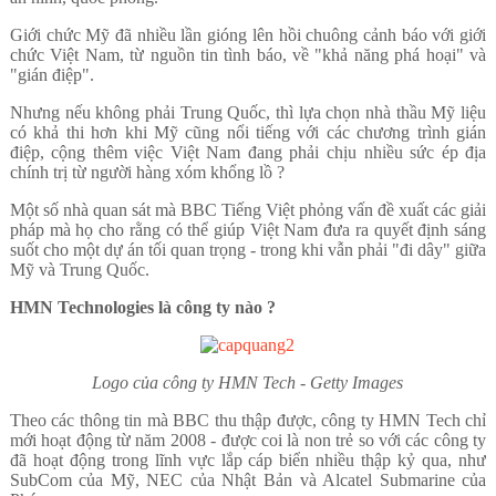
Giới chức Mỹ đã nhiều lần gióng lên hồi chuông cảnh báo với giới
chức Việt Nam, từ nguồn tin tình báo, về "khả năng phá hoại" và
"gián điệp".
Nhưng nếu không phải Trung Quốc, thì lựa chọn nhà thầu Mỹ liệu
có khả thi hơn khi Mỹ cũng nổi tiếng với các chương trình gián
điệp, cộng thêm việc Việt Nam đang phải chịu nhiều sức ép địa
chính trị từ người hàng xóm khổng lồ ?
Một số nhà quan sát mà BBC Tiếng Việt phỏng vấn đề xuất các giải
pháp mà họ cho rằng có thể giúp Việt Nam đưa ra quyết định sáng
suốt cho một dự án tối quan trọng - trong khi vẫn phải "đi dây" giữa
Mỹ và Trung Quốc.
HMN Technologies là công ty nào ?
Logo của công ty HMN Tech - Getty Images
Theo các thông tin mà BBC thu thập được, công ty HMN Tech chỉ
mới hoạt động từ năm 2008 - được coi là non trẻ so với các công ty
đã hoạt động trong lĩnh vực lắp cáp biển nhiều thập kỷ qua, như
SubCom của Mỹ, NEC của Nhật Bản và Alcatel Submarine của