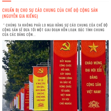
CHUẨN BỊ CHO SỰ CÁO CHUNG CỦA CHẾ ĐỘ CỘNG SẢN
(NGUYỄN GIA KIỂNG)
" CHÚNG TA KHÔNG PHẢI LO NGẠI RẰNG SỰ CÁO CHUNG CỦA CHẾ ĐỘ
CỘNG SẢN SẼ ĐƯA TỚI MỘT GIAI ĐOẠN HỖN LOẠN. ĐẶC TÍNH CHUNG
CỦA CÁC ĐẢNG CỘN...