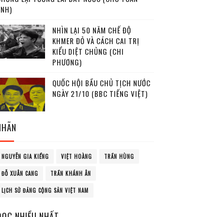
ANH)
NHÌN LẠI 50 NĂM CHẾ ĐỘ
KHMER ĐỎ VÀ CÁCH CAI TRỊ
KIỂU DIỆT CHỦNG (CHI
PHƯƠNG)
QUỐC HỘI BẦU CHỦ TỊCH NƯỚC
NGÀY 21/10 (BBC TIẾNG VIỆT)
NHÃN
NGUYỄN GIA KIỂNG
VIỆT HOÀNG
TRẦN HÙNG
ĐỖ XUÂN CANG
TRẦN KHÁNH ÂN
LỊCH SỬ ĐẢNG CỘNG SẢN VIỆT NAM
ĐỌC NHIỀU NHẤT