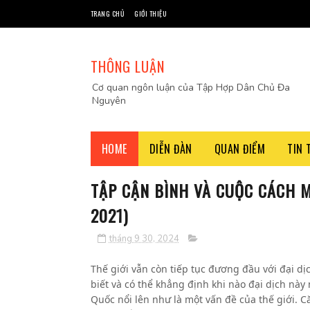
TRANG CHỦ
GIỚI THIỆU
THÔNG LUẬN
Cơ quan ngôn luận của Tập Hợp Dân Chủ Đa
Nguyên
HOME
DIỄN ĐÀN
QUAN ĐIỂM
TIN 
TẬP CẬN BÌNH VÀ CUỘC CÁCH M
2021)
tháng 9 30, 2024
Thế giới vẫn còn tiếp tục đương đầu với đại dị
biết và có thể khẳng định khi nào đại dịch này
Quốc nổi lên như là một vấn đề của thế giới. 