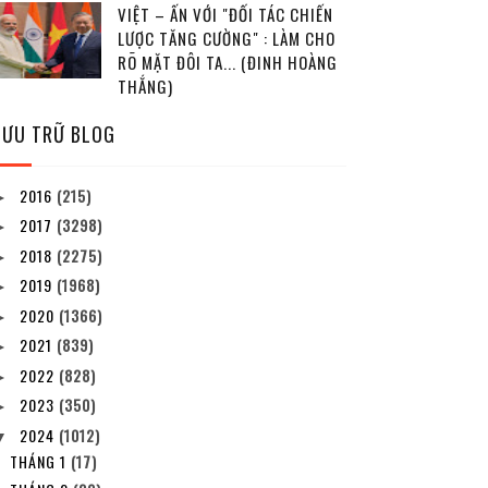
VIỆT – ẤN VỚI "ĐỐI TÁC CHIẾN
LƯỢC TĂNG CƯỜNG" : LÀM CHO
RÕ MẶT ĐÔI TA... (ĐINH HOÀNG
THẮNG)
LƯU TRỮ BLOG
2016
(215)
►
2017
(3298)
►
2018
(2275)
►
2019
(1968)
►
2020
(1366)
►
2021
(839)
►
2022
(828)
►
2023
(350)
►
2024
(1012)
▼
THÁNG 1
(17)