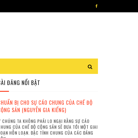
BÀI ĐĂNG NỔI BẬT
CHUẨN BỊ CHO SỰ CÁO CHUNG CỦA CHẾ ĐỘ
CỘNG SẢN (NGUYỄN GIA KIỂNG)
 CHÚNG TA KHÔNG PHẢI LO NGẠI RẰNG SỰ CÁO
HUNG CỦA CHẾ ĐỘ CỘNG SẢN SẼ ĐƯA TỚI MỘT GIAI
OẠN HỖN LOẠN. ĐẶC TÍNH CHUNG CỦA CÁC ĐẢNG