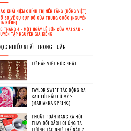
ÁC KHÁI NIỆM CHÍNH TRỊ NỀN TẢNG (HỒNG VIỆT)
Ồ SƠ VỀ SỰ SỤP ĐỔ CỦA TRUNG QUỐC (NGUYỄN
IA KIỂNG)
0 THÁNG 4 - MỘT NGÀY LỄ LỚN CỦA MAI SAU -
UYỂN TẬP NGUYỄN GIA KIỂNG
ĐỌC NHIỀU NHẤT TRONG TUẦN
TỪ HÁN VIỆT GỐC NHẬT
TAYLOR SWIFT TÁC ĐỘNG RA
SAO TỚI BẦU CỬ MỸ ?
(MARIANNA SPRING)
THUẬT TOÁN MẠNG XÃ HỘI
THAY ĐỔI CÁCH CHÚNG TA
TƯƠNG TÁC NHƯ THẾ NÀO ?