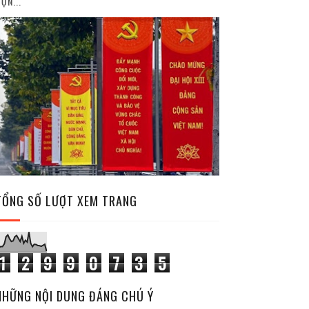
ỘN...
TỔNG SỐ LƯỢT XEM TRANG
1
2
9
9
0
7
3
5
NHỮNG NỘI DUNG ĐÁNG CHÚ Ý