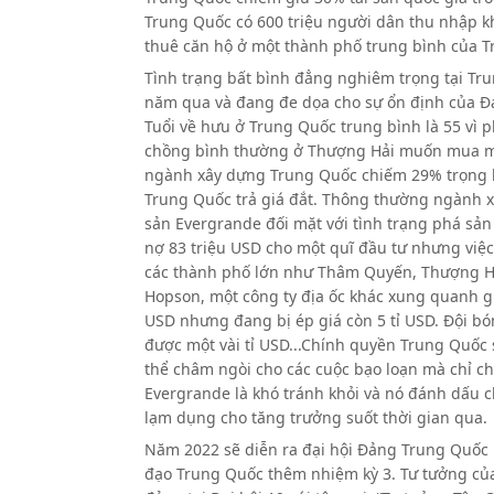
Trung Quốc có 600 triệu người dân thu nhập kh
thuê căn hộ ở một thành phố trung bình của T
Tình trạng bất bình đẳng nghiêm trọng tại Tru
năm qua và đang đe dọa cho sự ổn định của Đ
Tuổi về hưu ở Trung Quốc trung bình là 55 vì p
chồng bình thường ở Thượng Hải muốn mua mộ
ngành xây dựng Trung Quốc chiếm 29% trọng l
Trung Quốc trả giá đắt. Thông thường ngành x
sản Evergrande đối mặt với tình trạng phá sả
nợ 83 triệu USD cho một quĩ đầu tư nhưng việc 
các thành phố lớn như Thâm Quyến, Thượng Hả
Hopson, một công ty địa ốc khác xung quanh giá 
USD nhưng đang bị ép giá còn 5 tỉ USD. Đội b
được một vài tỉ USD...Chính quyền Trung Quốc 
thể châm ngòi cho các cuộc bạo loạn mà chỉ ch
Evergrande là khó tránh khỏi và nó đánh dấu 
lạm dụng cho tăng trưởng suốt thời gian qua.
Năm 2022 sẽ diễn ra đại hội Đảng Trung Quốc l
đạo Trung Quốc thêm nhiệm kỳ 3. Tư tưởng của