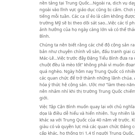
nền tảng tại Trung Quốc...Ngoài ra, dịch vụ d
ngoài vào lĩnh vực giáo dục cũng bị cấm. Chơi 
tiếng mỗi tuần. Các ca sĩ ẻo lả cấm không được
trường Mỹ sẽ bị theo dõi sát sao...Việc các tỉ 
ảnh hưởng của họ ngày càng lớn và có thể th
Bình.
Chúng ta nên biết rằng các chế độ cộng sản ra 
bản như chuyên chính vô sản, đấu tranh giai cấ
Mác-Lê...Việc trước đây Đặng Tiểu Bình đưa r
chuột đều là mèo tốt” không phải vì muốn đoạn
quá nghèo. Ngày hôm nay Trung Quốc có nhiều t
các quan chức để trở thành những lãnh chúa. 
hóa ý thức hệ cộng sản. Ước mơ “làm theo năng
nên nhảm nhí khi thị trường Trung Quốc chiếm
giới.
Việc Tập Cận Bình muốn quay lại với chủ nghĩa
dọa là điều dễ hiểu và hiển nhiên. Tuy nhiên l
khác xa với Trung Quốc của 40 năm về trước. Kh
giàu có và quyền lực mà các quan chức Đảng cộ
cấp khác, họ thống trị 1,4 tỉ người Trung Quốc