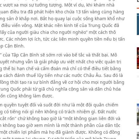
c vượt xa mọi sự tưởng tượng. Một ví dụ, khi khám nhà
quan điều tra đã phát hiện kho chứa 13 tấn vàng cùng hàng
ộng sản ở khắp nơi. Bắt họ quay lại cuộc sống kham khổ như
à điều viển vông. Mặt khác nền kinh tế của Trung Quốc đã
c “lấy của người giàu chia cho người nghèo” một cách thô
c. Các nhóm lợi ích, tức các liên minh quyền tiền nếu bị tấn
ập Cận Bình.
 của Tập Cận Bình sẽ sớm rơi vào bế tắc và thất bại. Mô
ết nhưng vẫn là giải pháp ưu việt nhất cho việc quản trị
g thể bị hạn chế và cấm đoán mà chỉ có thể điều tiết bằng
a cách đánh thuế lũy tiến như các nước Châu Âu. Sau đó là
đồng thời tạo ra sự bình đẳng về cơ hội cho mọi người bằng
 Trung Quốc phải từ giã chủ nghĩa cộng sản và dân chủ hóa
uốn cũng không làm được.
quyền tuyệt đối và suốt đời như là một đội quân chiếm
g có tiếng nói gì nên không có trách nhiệm gì. Đất nước
 cắt rốn" chứ không bao giờ là “một không gian liên đới và
n không bao giờ xem mình là một thành phần của dân tộc
à một chiến lợi phẩm mà họ đã giành được. Không có đồng
 một tương lai chung. Sự phát triển của mô hình Trung