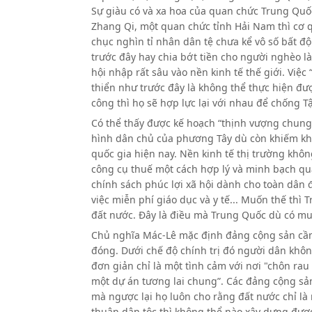
Sự giàu có và xa hoa của quan chức Trung Quố
Zhang Qi, một quan chức tỉnh Hải Nam thì cơ 
chục nghìn tỉ nhân dân tệ chưa kể vô số bất đ
trước đây hay chia bớt tiền cho người nghèo l
hội nhập rất sâu vào nền kinh tế thế giới. Việ
thiển như trước đây là không thể thực hiện đượ
công thì họ sẽ hợp lực lại với nhau để chống T
Có thể thấy được kế hoạch “thịnh vượng chung”
hình dân chủ của phương Tây dù còn khiếm khuy
quốc gia hiện nay. Nền kinh tế thị trường khôn
công cụ thuế một cách hợp lý và minh bạch qu
chính sách phúc lợi xã hội dành cho toàn dân 
việc miễn phí giáo dục và y tế... Muốn thế thì
đất nước. Đây là điều mà Trung Quốc dù có m
Chủ nghĩa Mác-Lê mặc định đảng cộng sản cầm 
đóng. Dưới chế độ chính trị đó người dân khôn
đơn giản chỉ là một tình cảm với nơi "chôn rau
một dự án tương lai chung”. Các đảng cộng sả
mà ngược lại họ luôn cho rằng đất nước chỉ l
thuận dân tộc thì không thể nào xây dựng được