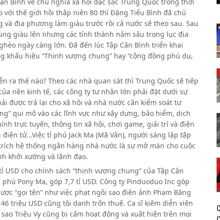
 Cận Bình về chủ nghĩa xã hội đặc sắc Trung Quốc trong thời
với thế giới hồi thập niên 80 thì Đặng Tiểu Bình đã chủ
và địa phương làm giàu trước rồi cả nước sẽ theo sau. Sau
ùng giàu lên nhưng các tỉnh thành nằm sâu trong lục địa
ghèo ngày càng lớn. Đã đến lúc Tập Cận Bình triển khai
ng khẩu hiệu “Thịnh vượng chung” hay “cộng đồng phú dụ,
ễn ra thế nào? Theo các nhà quan sát thì Trung Quốc sẽ tiếp
ủa nền kinh tế, các công ty tư nhân lớn phải đặt dưới sự
ải được trả lại cho xã hội và nhà nước cần kiểm soát tư
ng” qui mô vào các lĩnh vực như xây dựng, bảo hiểm, dịch
nh trực tuyến, thông tin xã hội, chơi game, giải trí và điện
 điện tử...Việc tỉ phú Jack Ma (Mã Vân), người sáng lập tập
ỉ trích hệ thống ngân hàng nhà nước là sự mở màn cho cuộc
nh khởi xướng và lãnh đạo.
 tỉ USD cho chính sách “thịnh vượng chung” của Tập Cận
ỉ phú Pony Ma, góp 7,7 tỉ USD. Công ty Pinduoduo Inc góp
 được “gọi tên” như việc phạt ngôi sao điện ảnh Phạm Băng
 46 triệu USD cũng tội danh trốn thuế. Ca sĩ kiêm diễn viên
 sao Triệu Vy cũng bị cấm hoạt động và xuất hiện trên mọi