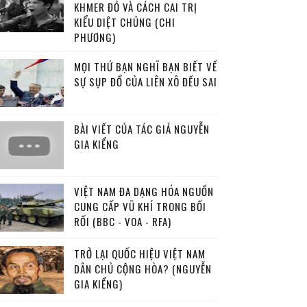
KHMER ĐỎ VÀ CÁCH CAI TRỊ
KIỂU DIỆT CHỦNG (CHI
PHƯƠNG)
MỌI THỨ BẠN NGHĨ BẠN BIẾT VỀ
SỰ SỤP ĐỔ CỦA LIÊN XÔ ĐỀU SAI
BÀI VIẾT CỦA TÁC GIẢ NGUYỄN
GIA KIỂNG
VIỆT NAM ĐA DẠNG HÓA NGUỒN
CUNG CẤP VŨ KHÍ TRONG BỐI
RỐI (BBC - VOA - RFA)
TRỞ LẠI QUỐC HIỆU VIỆT NAM
DÂN CHỦ CỘNG HÒA? (NGUYỄN
GIA KIỂNG)