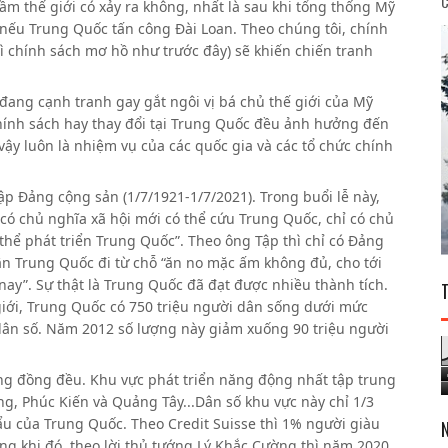
C
tầm thế giới có xảy ra không, nhất là sau khi tổng thống Mỹ
nếu Trung Quốc tấn công Đài Loan. Theo chúng tôi, chính
ì chính sách mơ hồ như trước đây) sẽ khiến chiến tranh
đang cạnh tranh gay gắt ngôi vị bá chủ thế giới của Mỹ
chính sách hay thay đổi tại Trung Quốc đều ảnh hưởng đến
 vậy luôn là nhiệm vụ của các quốc gia và các tổ chức chính
 Đảng cộng sản (1/7/1921-1/7/2021). Trong buổi lễ này,
 có chủ nghĩa xã hội mới có thể cứu Trung Quốc, chỉ có chủ
hể phát triển Trung Quốc”. Theo ông Tập thì chỉ có Đảng
n Trung Quốc đi từ chỗ “ăn no mặc ấm không đủ, cho tới
ay”. Sự thật là Trung Quốc đã đạt được nhiều thành tích.
giới, Trung Quốc có 750 triệu người dân sống dưới mức
 dân số. Năm 2012 số lượng này giảm xuống 90 triệu người
ông đồng đều. Khu vực phát triển năng động nhất tập trung
, Phúc Kiến và Quảng Tây...Dân số khu vực này chỉ 1/3
 của Trung Quốc. Theo Credit Suisse thì 1% người giàu
ng khi đó, theo lời thủ tướng Lý Khắc Cường thì năm 2020