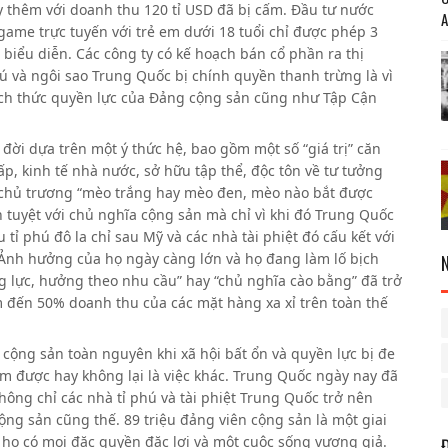
ạy thêm với doanh thu 120 tỉ USD đã bị cấm. Đầu tư nước
game trực tuyến với trẻ em dưới 18 tuổi chỉ được phép 3
 biểu diễn. Các công ty có kế hoạch bán cổ phần ra thị
phú và ngôi sao Trung Quốc bị chính quyền thanh trừng là vì
ách thức quyền lực của Đảng cộng sản cũng như Tập Cận
đời dựa trên một ý thức hệ, bao gồm một số “giá trị” căn
p, kinh tế nhà nước, sở hữu tập thể, độc tôn về tư tưởng
a chủ trương “mèo trắng hay mèo đen, mèo nào bắt được
 tuyệt với chủ nghĩa cộng sản mà chỉ vì khi đó Trung Quốc
ỉ phú đô la chỉ sau Mỹ và các nhà tài phiệt đó cấu kết với
Ảnh hưởng của họ ngày càng lớn và họ đang làm lố bịch
 lực, hưởng theo nhu cầu” hay “chủ nghĩa cào bằng” đã trở
 đến 50% doanh thu của các mặt hàng xa xỉ trên toàn thế
 cộng sản toàn nguyên khi xã hội bất ổn và quyền lực bị đe
àm được hay không lại là việc khác. Trung Quốc ngày nay đã
ông chỉ các nhà tỉ phú và tài phiệt Trung Quốc trở nên
ng sản cũng thế. 89 triệu đảng viên cộng sản là một giai
, họ có mọi đặc quyền đặc lợi và một cuộc sống vương giả.