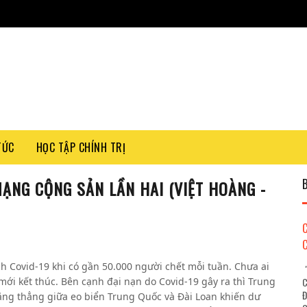
TỨC
HỌC TẬP CHÍNH TRỊ
ẠNG CỘNG SẢN LẦN HAI (VIỆT HOÀNG -
ch Covid-19 khi có gần 50.000 người chết mỗi tuần. Chưa ai
"
 mới kết thúc. Bên cạnh đại nạn do Covid-19 gây ra thì Trung
C
Đ
Căng thẳng giữa eo biển Trung Quốc và Đài Loan khiến dư