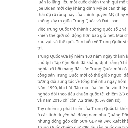
luận lo lắng liệu một cuộc chiến tranh qui mô 
Joe
Biden mới đây khẳng định Mỹ sẽ can thiệp 
thái độ rõ ràng này của chính quyền Mỹ (thay v
không xảy ra giữa Trung Quốc và Đài Loan..
Việc Trung Quốc trở thành cường quốc số 2 và 
khiến thế giới sôi động hơn bao giờ hết. Mọi 
khu vực và thế giới. Tìm hiểu về Trung Quốc vì
trị.
Trung Quốc vừa kỷ niệm 100 năm ngày thành lập
chủ tịch Tập Cận Bình đã khẳng định rằng “chỉ
nghĩa xã hội mang đặc sắc Trung Quốc mới có t
cộng sản Trung Quốc mới có thể giúp người dâ
tương đối sung túc về tổng thể như ngày hôm n
Năm 1990, khi bắt đầu mở cửa làm ăn với thế 
nghèo đói theo tiêu chuẩn quốc tế, chiếm 2/3
và năm 2016 chỉ còn 7,2 triệu (0.5% dân số).
Tuy nhiên sự phát triển của Trung Quốc là kh
ở các tỉnh duyên hải đông nam như Quảng Đông
nhưng đóng góp đến 50% GDP và 84% xuất khẩu
Trung Quốc chiếm giữ 30% tài sản quốc gia tro