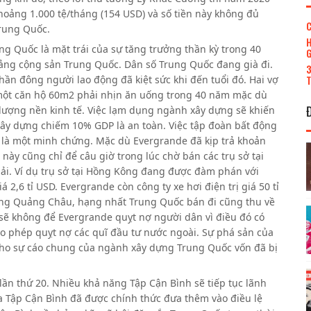
oảng 1.000 tệ/tháng (154 USD) và số tiền này không đủ
C
rung Quốc.
H
ng Quốc là mặt trái của sự tăng trưởng thần kỳ trong 40
G
ảng cộng sản Trung Quốc. Dân số Trung Quốc đang già đi.
3
T
hần đông người lao động đã kiệt sức khi đến tuổi đó. Hai vợ
t căn hộ 60m2 phải nhịn ăn uống trong 40 năm mặc dù
ượng nền kinh tế. Việc lạm dụng ngành xây dựng sẽ khiến
ây dựng chiếm 10% GDP là an toàn. Việc tập đoàn bất động
n là một minh chứng. Mặc dù Evergrande đã kịp trả khoản
này cũng chỉ để câu giờ trong lúc chờ bán các trụ sở tại
i. Ví dụ trụ sở tại Hồng Kông đang được đàm phán với
2,6 tỉ USD. Evergrande còn công ty xe hơi điện trị giá 50 tỉ
óng Quảng Châu, hạng nhất Trung Quốc bán đi cũng thu về
sẽ không để Evergrande quỵt nợ người dân vì điều đó có
o phép quỵt nợ các quĩ đầu tư nước ngoài. Sự phá sản của
cho sự cáo chung của ngành xây dựng Trung Quốc vốn đã bị
ần thứ 20. Nhiều khả năng Tập Cận Bình sẽ tiếp tục lãnh
 Tập Cận Bình đã được chính thức đưa thêm vào điều lệ