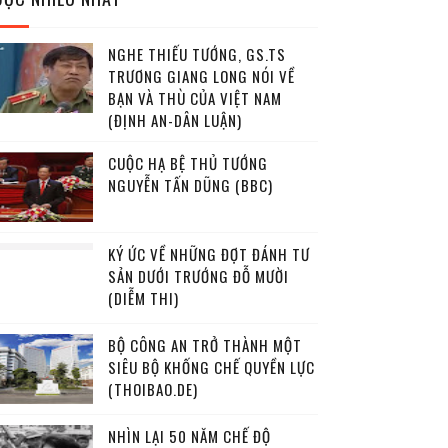
NGHE THIẾU TƯỚNG, GS.TS
TRƯƠNG GIANG LONG NÓI VỀ
BẠN VÀ THÙ CỦA VIỆT NAM
(ĐỊNH AN-DÂN LUẬN)
CUỘC HẠ BỆ THỦ TƯỚNG
NGUYỄN TẤN DŨNG (BBC)
KÝ ỨC VỀ NHỮNG ĐỢT ĐÁNH TƯ
SẢN DƯỚI TRƯỚNG ĐỖ MƯỜI
(DIỄM THI)
BỘ CÔNG AN TRỞ THÀNH MỘT
SIÊU BỘ KHỐNG CHẾ QUYỀN LỰC
(THOIBAO.DE)
NHÌN LẠI 50 NĂM CHẾ ĐỘ