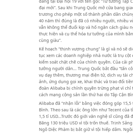
đảng tại Đại hội 19 với tên gọi: “Tư tưởng Tập
đại mới”. Sau khi Trung Quốc mở cửa bang giao 
trương cho phép một số thành phần dân chúng 
40 năm thì đúng là đã có nhiều người, nhiều v
vẫn không thể đuổi kịp và hố ngăn cách giàu n
thực hiện và cụ thể hóa tư tưởng của mình bằ
cùng giàu”.
Kế hoạch “thịnh vượng chung” là gì và nó sẽ di
tục xem các doanh nghiệp nhà nước là trụ cột c
kiểm soát chặt chẽ của chính quyền. Của cải ph
tưởng người dân... Trung Quốc bắt đầu “tấn cô
vụ dạy thêm, thương mại điện tử, dịch vụ tài chí
ảnh, ứng dụng gọi xe, khai thác và trao đổi tiền
đoàn Alibaba bị chính quyền trừng phạt vì ch
cách mạng cộng sản lần thứ hai do Tập Cận Bì
Alibaba đã “nhận lỗi” bằng việc đóng góp 15,5
Bình. Theo sau là các ông lớn như Tecent của t
1,5 tỉ USD...Trước đó giới văn nghệ sĩ cũng đã
Băng 130 triệu USD vì tội trốn thuế. Trịnh Sảng
Ngô Diệc Phàm bị bắt giữ vì tội hiếp dâm. Ngôi