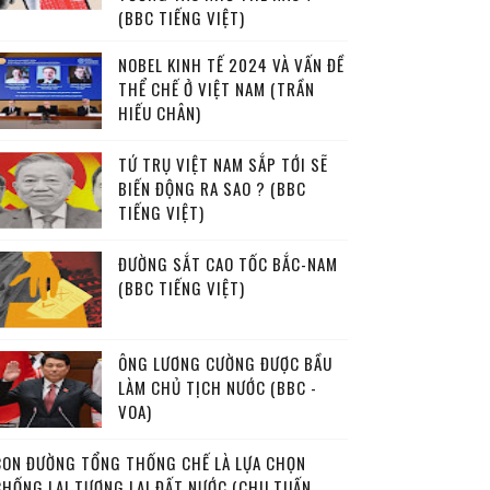
(BBC TIẾNG VIỆT)
NOBEL KINH TẾ 2024 VÀ VẤN ĐỀ
THỂ CHẾ Ở VIỆT NAM (TRẦN
HIẾU CHÂN)
TỨ TRỤ VIỆT NAM SẮP TỚI SẼ
BIẾN ĐỘNG RA SAO ? (BBC
TIẾNG VIỆT)
ĐƯỜNG SẮT CAO TỐC BẮC-NAM
(BBC TIẾNG VIỆT)
ÔNG LƯƠNG CƯỜNG ĐƯỢC BẦU
LÀM CHỦ TỊCH NƯỚC (BBC -
VOA)
CON ĐƯỜNG TỔNG THỐNG CHẾ LÀ LỰA CHỌN
CHỐNG LẠI TƯƠNG LAI ĐẤT NƯỚC (CHU TUẤN