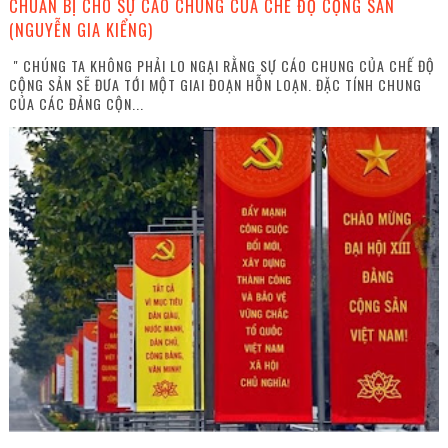
CHUẨN BỊ CHO SỰ CÁO CHUNG CỦA CHẾ ĐỘ CỘNG SẢN
(NGUYỄN GIA KIỂNG)
" CHÚNG TA KHÔNG PHẢI LO NGẠI RẰNG SỰ CÁO CHUNG CỦA CHẾ ĐỘ
CỘNG SẢN SẼ ĐƯA TỚI MỘT GIAI ĐOẠN HỖN LOẠN. ĐẶC TÍNH CHUNG
CỦA CÁC ĐẢNG CỘN...