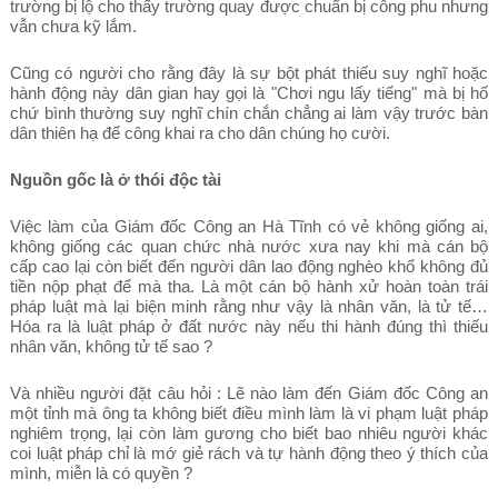
trường bị lộ cho thấy trường quay được chuẩn bị công phu nhưng
vẫn chưa kỹ lắm.
Cũng có người cho rằng đây là sự bột phát thiếu suy nghĩ hoặc
hành động này dân gian hay gọi là "Chơi ngu lấy tiếng" mà bị hố
chứ bình thường suy nghĩ chín chắn chẳng ai làm vậy trước bàn
dân thiên hạ để công khai ra cho dân chúng họ cười.
Nguồn gốc là ở thói độc tài
Việc làm của Giám đốc Công an Hà Tĩnh có vẻ không giống ai,
không giống các quan chức nhà nước xưa nay khi mà cán bộ
cấp cao lại còn biết đến người dân lao động nghèo khổ không đủ
tiền nộp phạt để mà tha. Là một cán bộ hành xử hoàn toàn trái
pháp luật mà lại biện minh rằng như vậy là nhân văn, là tử tế…
Hóa ra là luật pháp ở đất nước này nếu thi hành đúng thì thiếu
nhân văn, không tử tế sao ?
Và nhiều người đặt câu hỏi : Lẽ nào làm đến Giám đốc Công an
một tỉnh mà ông ta không biết điều mình làm là vi phạm luật pháp
nghiêm trọng, lại còn làm gương cho biết bao nhiêu người khác
coi luật pháp chỉ là mớ giẻ rách và tự hành động theo ý thích của
mình, miễn là có quyền ?