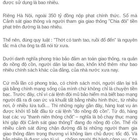
được sử dụng là bao nhiêu.
Riêng Hà Nội, ngoài 350 tỷ đồng nộp phạt chính thức. Số mà
Cảnh sát giao thông và người tham gia giao thông "Chia đôi" tiền
phạt trên đường là bao nhiêu.
Thế nên, đúng quy luật : "Thớt có tanh tao, ruồi đổ đến" là nguyên
tắc mà cha ông ta đã nói từ xưa.
Dưới danh nghĩa phong trào bảo đảm an toàn giao thông, ra quân
đo nồng độ cồn, người dân lại lao đao, khốn khổ thêm như bao
nhiêu chính sách khác của đảng, của nhà nước xưa nay.
Cứ mỗi lần có phong trào, có chính sách mới, người dân lại trả
giá bằng chính mạng sống của mình chứ không chỉ là chuyện tiền
bạc. Trước đây, chỉ vì cái lệnh đội mũ bảo hiểm mà biết bao mạng
người đã ra đi oan ức và khuất tất bằng nhiều hình thức, từ nhiều
nơi, ở nhiều lứa tuổi… Thì những ngày gần đây, hàng loạt vụ án
được khởi tố bắt đầu từ cái lệnh "đo nồng độ cồn". Từ đó, hàng
loạt các vụ "thanh niên thông chốt" – nghĩa là bỏ chạy thục mạng
khi gặp đội Cảnh sát giao thôngT đang đo nồng độ cồn. Thế rồi
nhiều cảnh sát đứng chặn đường đã bị những người tham gia
giao thông đâm trọng thương vì không làm chủ được tốc độ. Và
hẳn nhiên là được vào tù vì… chống người thi hành công vụ. Còn