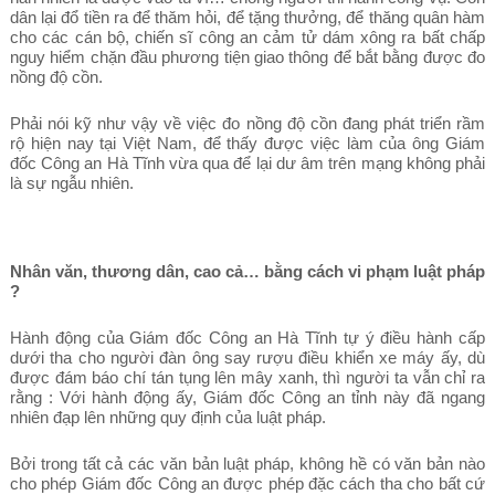
dân lại đổ tiền ra để thăm hỏi, để tặng thưởng, để thăng quân hàm
cho các cán bộ, chiến sĩ công an cảm tử dám xông ra bất chấp
nguy hiểm chặn đầu phương tiện giao thông để bắt bằng được đo
nồng độ cồn.
Phải nói kỹ như vậy về việc đo nồng độ cồn đang phát triển rầm
rộ hiện nay tại Việt Nam, để thấy được việc làm của ông Giám
đốc Công an Hà Tĩnh vừa qua để lại dư âm trên mạng không phải
là sự ngẫu nhiên.
Nhân văn, thương dân, cao cả… bằng cách vi phạm luật pháp
?
Hành động của Giám đốc Công an Hà Tĩnh tự ý điều hành cấp
dưới tha cho người đàn ông say rượu điều khiển xe máy ấy, dù
được đám báo chí tán tụng lên mây xanh, thì người ta vẫn chỉ ra
rằng : Với hành động ấy, Giám đốc Công an tỉnh này đã ngang
nhiên đạp lên những quy định của luật pháp.
Bởi trong tất cả các văn bản luật pháp, không hề có văn bản nào
cho phép Giám đốc Công an được phép đặc cách tha cho bất cứ