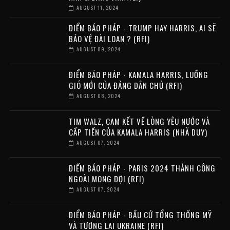
AUGUST 11, 2024
ĐIỂM BÁO PHÁP - TRUMP HAY HARRIS, AI SẼ
BẢO VỆ ĐÀI LOAN ? (RFI)
AUGUST 09, 2024
ĐIỂM BÁO PHÁP - KAMALA HARRIS, LUỒNG
GIÓ MỚI CỦA ĐẢNG DÂN CHỦ (RFI)
AUGUST 08, 2024
TIM WALZ, CAM KẾT VỀ LÒNG YÊU NƯỚC VÀ
CẤP TIẾN CỦA KAMALA HARRIS (NHÃ DUY)
AUGUST 07, 2024
ĐIỂM BÁO PHÁP - PARIS 2024 THÀNH CÔNG
NGOÀI MONG ĐỢI (RFI)
AUGUST 07, 2024
ĐIỂM BÁO PHÁP - BẦU CỬ TỔNG THỐNG MỸ
VÀ TƯƠNG LAI UKRAINE (RFI)