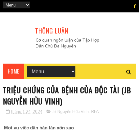
THÔNG LUẬN
Cơ quan ngôn luận của Tập Hợp
Dân Chủ Đa Nguyên
HOME
TRIỆU CHỨNG CỦA BỆNH CỦA ĐỘC TÀI (JB
NGUYỄN HỮU VINH)
tháng 1 24, 2024
JB Nguyễn Hữu Vinh
,
RFA
Một vụ việc dân bàn tán xôn xao