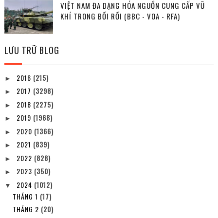
VIỆT NAM ĐA DẠNG HÓA NGUỒN CUNG CẤP VŨ
KHÍ TRONG BỐI RỐI (BBC - VOA - RFA)
LƯU TRỮ BLOG
2016
(215)
►
2017
(3298)
►
2018
(2275)
►
2019
(1968)
►
2020
(1366)
►
2021
(839)
►
2022
(828)
►
2023
(350)
►
2024
(1012)
▼
THÁNG 1
(17)
THÁNG 2
(20)