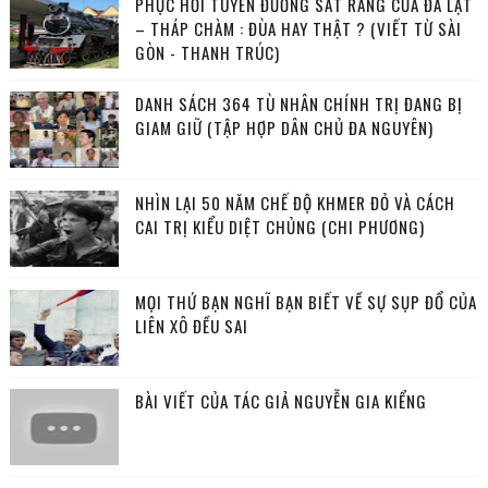
PHỤC HỒI TUYẾN ĐƯỜNG SẮT RĂNG CƯA ĐÀ LẠT
– THÁP CHÀM : ĐÙA HAY THẬT ? (VIẾT TỪ SÀI
GÒN - THANH TRÚC)
DANH SÁCH 364 TÙ NHÂN CHÍNH TRỊ ĐANG BỊ
GIAM GIỮ (TẬP HỢP DÂN CHỦ ĐA NGUYÊN)
NHÌN LẠI 50 NĂM CHẾ ĐỘ KHMER ĐỎ VÀ CÁCH
CAI TRỊ KIỂU DIỆT CHỦNG (CHI PHƯƠNG)
MỌI THỨ BẠN NGHĨ BẠN BIẾT VỀ SỰ SỤP ĐỔ CỦA
LIÊN XÔ ĐỀU SAI
BÀI VIẾT CỦA TÁC GIẢ NGUYỄN GIA KIỂNG