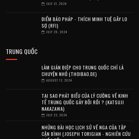
JULY 31, 2024
ĐIỂM BÁO PHÁP - THÍCH MINH TUỆ GÂY LO
SỢ (RFI)
JULY 28, 2024
TRUNG QUỐC
LÀM GIÁN ĐIỆP CHO TRUNG QUỐC CHỈ LÀ
CHUYỆN NHỎ (THOIBAO.DE)
AUGUST 13, 2024
TẠI SAO PHÁT BIỂU CỦA LÝ CƯỜNG VỀ KINH
TẾ TRUNG QUỐC GÂY BỐI RỐI ? (KATSUJI
NAKAZAWA)
JULY 23, 2024
NHỮNG BÀI HỌC LỊCH SỬ VỀ NGA CỦA TẬP
CẬN BÌNH (JOSEPH TORIGIAN - NGHIÊN CỨU