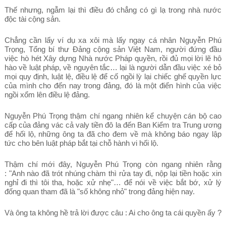
Thế nhưng, ngẫm lại thì điều đó chẳng có gì lạ trong nhà nước
độc tài cộng sản.
Chẳng cần lấy ví dụ xa xôi mà lấy ngay cá nhân Nguyễn Phú
Trọng, Tổng bí thư Đảng cộng sản Việt Nam, người đứng đầu
việc hò hét Xây dựng Nhà nước Pháp quyền, rồi đủ mọi lời lẽ hô
hào về luật pháp, về nguyên tắc… lại là người dẫn đầu việc xé bỏ
mọi quy định, luật lệ, điều lệ để cố ngồi lỳ lại chiếc ghế quyền lực
của mình cho đến nay trong đảng, đó là một điển hình của việc
ngồi xổm lên điều lệ đảng.
Nguyễn Phú Trọng thậm chí ngang nhiên kể chuyện cán bộ cao
cấp của đảng vác cả valy tiền đô la đến Ban Kiểm tra Trung ương
để hối lộ, những ông ta đã cho đem về mà không báo ngay lập
tức cho bên luật pháp bắt tại chỗ hành vi hối lộ.
Thậm chí mới đây, Nguyễn Phú Trọng còn ngang nhiên rằng
: "Anh nào đã trót nhúng chàm thì rửa tay đi, nộp lại tiền hoặc xin
nghỉ đi thì tôi tha, hoặc xử nhẹ"… để nói về việc bắt bớ, xử lý
đống quan tham đã là "số không nhỏ" trong đảng hiện nay.
Và ông ta không hề trả lời được câu : Ai cho ông ta cái quyền ấy ?