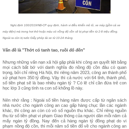
Nghị định 100/2019/NĐ-CP quy định, hành vi điều khiển mô tô, xe máy (gồm cả xe
máy điện) mà trong hơi thở hoặc máu có nồng độ cồn sẽ bị phạt tiền từ 2-8 triệu đồng.
Ngoài ra còn bị tước Giấy phép lái xe từ 10-24 tháng.
Vấn đề là "Thớt có tanh tao, ruồi đổ đến"
Nhưng những vấn nạn xã hội gặp phải khi công an quyết liệt bằng
mọi cách bắt bớ với danh nghĩa đo nồng độ cồn đâu có quan
trọng, bởi chỉ riêng Hà Nội, thì riêng năm 2023, công an thành phố
xử phạt hơn 350 tỷ đồng. Vậy thì cả nước với 64 tỉnh, thành phố,
số tiền phạt sẽ là bao nhiêu ngàn tỷ ? Có lẽ chỉ cần đứa trẻ con
học lớp 3 cũng tính ra con số khổng lồ này.
Nên nhớ rằng : Ngoài số tiền hàng năm được cấp từ ngân sách
nhà nước cho ngành công an cao gấp hàng chục lần các ngành
khác, thì công an còn có vô số nguồn thu khác. Chỉ riêng nguồn
thu từ số tiền phạt vi phạm Giao thông của người dân mỗi năm cả
mấy ngàn tỷ đồng. Nay đến cả hàng ngàn tỷ đồng phạt do vi
phạm nồng độ cồn, thì mỗi năm số tiền đổ về cho ngành công an