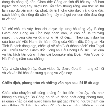
đang đo nồng độ cồn. Giám đốc Công an tỉnh đã bắt tay, hỏi han
người đàn ông say rượu kia, rồi cảm thông rằng làm thợ nề thì
làm sao đủ tiền mà nộp phạt, rồi lệnh cho cấp dưới rằng ông đặc
cách không đo nồng độ cồn ông này mà gọi vợ con đến đưa ông
ta về nhà.
Và chỉ chờ có vậy, báo chí được dịp tung hô rằng vậy là ông
Giám đốc Công an Tỉnh này nhân văn, là cao cả, là thương
người, thương dân và đủ mọi lời lẽ tốt đẹp… Theo cách đưa tin
của báo chí Việt Nam, thì hành động của Giám đốc Công an Hà
Tĩnh là hành động đẹp, chắc lại sẽ nên "viết thành sách" như "ngài
cựu Thiếu tướng, Giám đốc Công an Hải Phòng Đỗ Hữu Ca" qua
vụ tập kích tấn công nhầm cái boongke nhà Đoàn Văn Vươn ở
Hải Phòng năm xưa chăng.
Vậy là câu chuyện ấy, đoạn video ấy được đưa lên mạng xã hội
và vô vàn lời bàn tán xung quang vụ việc này.
Chiến dịch, phong trào và những vấn nạn sau lời lẽ tốt đẹp
Chắc câu chuyện sẽ cũng chẳng ồn ào đến mức ấy, nếu như
không có chuyện Bộ Công an đã và đang phát động phong trào,
ra quân khắp cả đất nước kiểm tra gắt gao những người tham gia
giao thông để kiểm tra nồng độ cồn trong máu. Những người