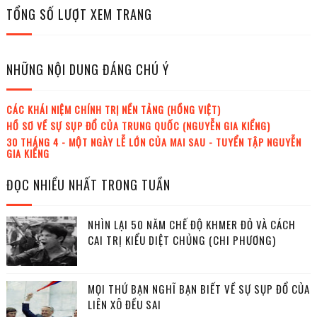
TỔNG SỐ LƯỢT XEM TRANG
NHỮNG NỘI DUNG ĐÁNG CHÚ Ý
CÁC KHÁI NIỆM CHÍNH TRỊ NỀN TẢNG (HỒNG VIỆT)
HỒ SƠ VỀ SỰ SỤP ĐỔ CỦA TRUNG QUỐC (NGUYỄN GIA KIỂNG)
30 THÁNG 4 - MỘT NGÀY LỄ LỚN CỦA MAI SAU - TUYỂN TẬP NGUYỄN
GIA KIỂNG
ĐỌC NHIỀU NHẤT TRONG TUẦN
NHÌN LẠI 50 NĂM CHẾ ĐỘ KHMER ĐỎ VÀ CÁCH
CAI TRỊ KIỂU DIỆT CHỦNG (CHI PHƯƠNG)
MỌI THỨ BẠN NGHĨ BẠN BIẾT VỀ SỰ SỤP ĐỔ CỦA
LIÊN XÔ ĐỀU SAI