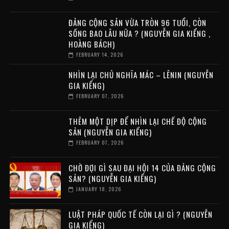
ĐẢNG CỘNG SẢN VỪA TRÒN 96 TUỔI, CÒN
SỐNG BAO LÂU NỮA ? (NGUYỄN GIA KIỂNG ,
HOÀNG BÁCH)
FEBRUARY 14, 2026
NHÌN LẠI CHỦ NGHĨA MÁC – LÊNIN (NGUYỄN
GIA KIỂNG)
FEBRUARY 07, 2026
THÊM MỘT DỊP ĐỂ NHÌN LẠI CHẾ ĐỘ CỘNG
SẢN (NGUYỄN GIA KIỂNG)
FEBRUARY 07, 2026
CHỜ ĐỢI GÌ SAU ĐẠI HỘI 14 CỦA ĐẢNG CỘNG
SẢN? (NGUYỄN GIA KIỂNG)
JANUARY 18, 2026
LUẬT PHÁP QUỐC TẾ CÒN LẠI GÌ ? (NGUYỄN
GIA KIỂNG)