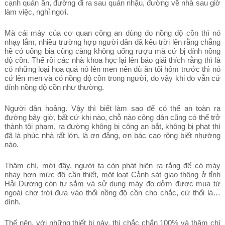
cạnh quán ăn, đường đi ra sau quán nhậu, đường về nhà sau giờ
làm việc, nghỉ ngơi.
Mà cái máy của cơ quan công an dùng đo nồng độ cồn thì nó
nhạy lắm, nhiều trường hợp người dân đã kêu trời lên rằng chẳng
hề có uống bia cũng càng không uống rượu mà cứ bị dính nồng
độ cồn. Thế rồi các nhà khoa học lại lên báo giải thích rằng thì là
có những loại hoa quả nó lên men nên dù ăn tối hôm trước thì nó
cứ lên men và có nồng độ cồn trong người, do vậy khi đo vẫn cứ
dính nồng độ cồn như thường.
Người dân hoảng. Vậy thì biết làm sao để có thể an toàn ra
đường bây giờ, bất cứ khi nào, chỗ nào công dân cũng có thể trở
thành tội phạm, ra đường không bị công an bắt, không bị phạt thì
đã là phúc nhà rất lớn, là ơn đảng, ơn bác cao rộng biết nhường
nào.
Thậm chí, mới đây, người ta còn phát hiện ra rằng để có máy
nhạy hơn mức độ cần thiết, một loạt Cảnh sát giao thông ở tỉnh
Hải Dương còn tự sắm và sử dụng máy đo dởm được mua từ
ngoài chợ trời đưa vào thổi nồng độ cồn cho chắc, cứ thổi là…
dính.
Thế nên, với những thiết bị này, thì chắc chắn 100% và thậm chí