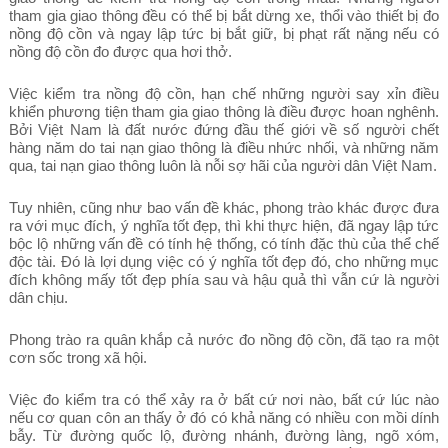
tham gia giao thông đều có thể bị bắt dừng xe, thổi vào thiết bị đo
nồng độ cồn và ngay lập tức bị bắt giữ, bị phạt rất nặng nếu có
nồng độ cồn đo được qua hơi thở.
Việc kiểm tra nồng độ cồn, hạn chế những người say xỉn điều
khiển phương tiện tham gia giao thông là điều được hoan nghênh.
Bởi Việt Nam là đất nước đứng đầu thế giới về số người chết
hàng năm do tai nạn giao thông là điều nhức nhối, và những năm
qua, tai nạn giao thông luôn là nỗi sợ hãi của người dân Việt Nam.
Tuy nhiên, cũng như bao vấn đề khác, phong trào khác được đưa
ra với mục đích, ý nghĩa tốt đẹp, thì khi thực hiện, đã ngay lập tức
bộc lộ những vấn đề có tính hệ thống, có tính đặc thù của thể chế
độc tài. Đó là lợi dụng việc có ý nghĩa tốt đẹp đó, cho những mục
đích không mấy tốt đẹp phía sau và hậu quả thì vẫn cứ là người
dân chịu.
Phong trào ra quân khắp cả nước đo nồng độ cồn, đã tạo ra một
cơn sốc trong xã hội.
Việc đo kiểm tra có thể xảy ra ở bất cứ nơi nào, bất cứ lúc nào
nếu cơ quan côn an thấy ở đó có khả năng có nhiều con mồi dính
bẫy. Từ đường quốc lộ, đường nhánh, đường làng, ngõ xóm,