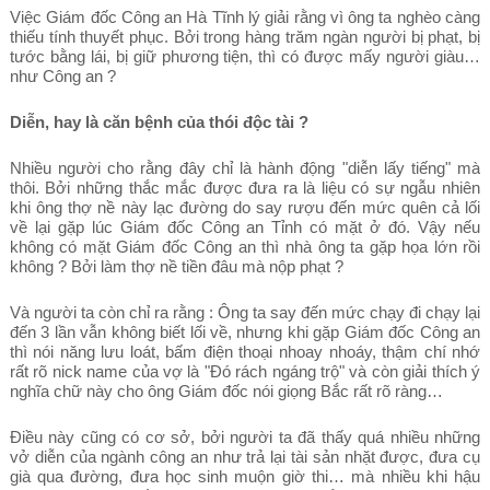
Việc Giám đốc Công an Hà Tĩnh lý giải rằng vì ông ta nghèo càng
thiếu tính thuyết phục. Bởi trong hàng trăm ngàn người bị phạt, bị
tước bằng lái, bị giữ phương tiện, thì có được mấy người giàu…
như Công an ?
Diễn, hay là căn bệnh của thói độc tài ?
Nhiều người cho rằng đây chỉ là hành động "diễn lấy tiếng" mà
thôi. Bởi những thắc mắc được đưa ra là liệu có sự ngẫu nhiên
khi ông thợ nề này lạc đường do say rượu đến mức quên cả lối
về lại gặp lúc Giám đốc Công an Tỉnh có mặt ở đó. Vậy nếu
không có mặt Giám đốc Công an thì nhà ông ta gặp họa lớn rồi
không ? Bởi làm thợ nề tiền đâu mà nộp phạt ?
Và người ta còn chỉ ra rằng : Ông ta say đến mức chạy đi chạy lại
đến 3 lần vẫn không biết lối về, nhưng khi gặp Giám đốc Công an
thì nói năng lưu loát, bấm điện thoại nhoay nhoáy, thậm chí nhớ
rất rõ nick name của vợ là "Đó rách ngáng trộ" và còn giải thích ý
nghĩa chữ này cho ông Giám đốc nói giọng Bắc rất rõ ràng…
Điều này cũng có cơ sở, bởi người ta đã thấy quá nhiều những
vở diễn của ngành công an như trả lại tài sản nhặt được, đưa cụ
già qua đường, đưa học sinh muộn giờ thi… mà nhiều khi hậu