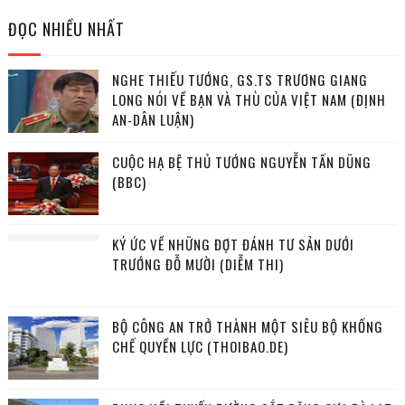
ĐỌC NHIỀU NHẤT
NGHE THIẾU TƯỚNG, GS.TS TRƯƠNG GIANG
LONG NÓI VỀ BẠN VÀ THÙ CỦA VIỆT NAM (ĐỊNH
AN-DÂN LUẬN)
CUỘC HẠ BỆ THỦ TƯỚNG NGUYỄN TẤN DŨNG
(BBC)
KÝ ỨC VỀ NHỮNG ĐỢT ĐÁNH TƯ SẢN DƯỚI
TRƯỚNG ĐỖ MƯỜI (DIỄM THI)
BỘ CÔNG AN TRỞ THÀNH MỘT SIÊU BỘ KHỐNG
CHẾ QUYỀN LỰC (THOIBAO.DE)