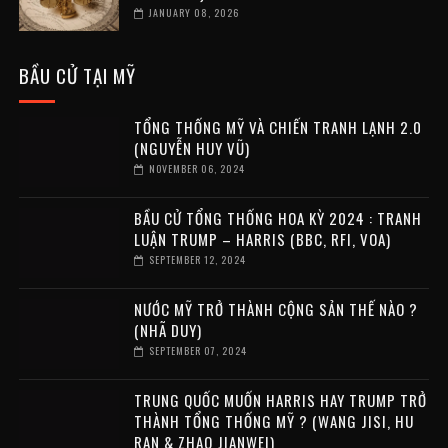
JANUARY 08, 2026
BẦU CỬ TẠI MỸ
TỔNG THỐNG MỸ VÀ CHIẾN TRANH LẠNH 2.0
(NGUYỄN HUY VŨ)
NOVEMBER 06, 2024
BẦU CỬ TỔNG THỐNG HOA KỲ 2024 : TRANH
LUẬN TRUMP – HARRIS (BBC, RFI, VOA)
SEPTEMBER 12, 2024
NƯỚC MỸ TRỞ THÀNH CỘNG SẢN THẾ NÀO ?
(NHÃ DUY)
SEPTEMBER 07, 2024
TRUNG QUỐC MUỐN HARRIS HAY TRUMP TRỞ
THÀNH TỔNG THỐNG MỸ ? (WANG JISI, HU
RAN & ZHAO JIANWEI)