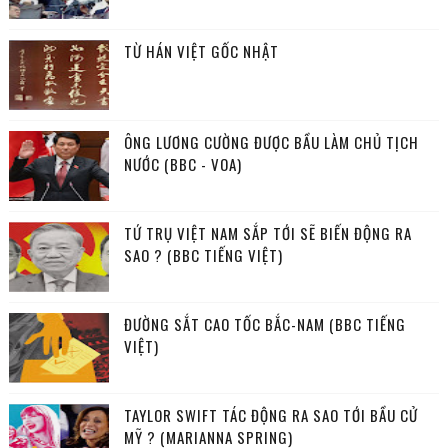
TỪ HÁN VIỆT GỐC NHẬT
ÔNG LƯƠNG CƯỜNG ĐƯỢC BẦU LÀM CHỦ TỊCH
NƯỚC (BBC - VOA)
TỨ TRỤ VIỆT NAM SẮP TỚI SẼ BIẾN ĐỘNG RA
SAO ? (BBC TIẾNG VIỆT)
ĐƯỜNG SẮT CAO TỐC BẮC-NAM (BBC TIẾNG
VIỆT)
TAYLOR SWIFT TÁC ĐỘNG RA SAO TỚI BẦU CỬ
MỸ ? (MARIANNA SPRING)