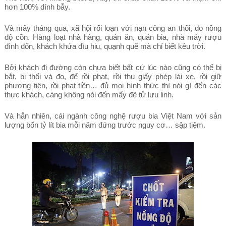
hơn 100% dính bẫy.
Và mấy tháng qua, xã hội rối loạn với nạn công an thổi, đo nồng
độ cồn. Hàng loạt nhà hàng, quán ăn, quán bia, nhà máy rượu
đình đốn, khách khứa đìu hiu, quạnh quẽ mà chỉ biết kêu trời.
Bởi khách đi đường còn chưa biết bất cứ lúc nào cũng có thể bị
bắt, bị thổi và đo, để rồi phạt, rồi thu giấy phép lái xe, rồi giữ
phương tiện, rồi phạt tiền… đủ mọi hình thức thì nói gì đến các
thực khách, càng không nói đến mấy đệ tử lưu linh.
Và hẳn nhiên, cái ngành công nghệ rượu bia Việt Nam với sản
lượng bốn tỷ lít bia mỗi năm đứng trước nguy cơ… sập tiệm.