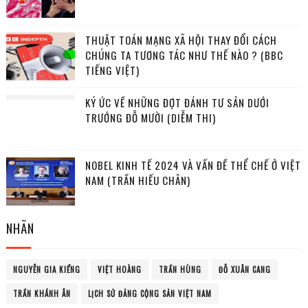
THUẬT TOÁN MẠNG XÃ HỘI THAY ĐỔI CÁCH
CHÚNG TA TƯƠNG TÁC NHƯ THẾ NÀO ? (BBC
TIẾNG VIỆT)
KÝ ỨC VỀ NHỮNG ĐỢT ĐÁNH TƯ SẢN DƯỚI
TRƯỚNG ĐỖ MƯỜI (DIỄM THI)
NOBEL KINH TẾ 2024 VÀ VẤN ĐỀ THỂ CHẾ Ở VIỆT
NAM (TRẦN HIẾU CHÂN)
NHÃN
NGUYỄN GIA KIỂNG
VIỆT HOÀNG
TRẦN HÙNG
ĐỖ XUÂN CANG
TRẦN KHÁNH ÂN
LỊCH SỬ ĐẢNG CỘNG SẢN VIỆT NAM