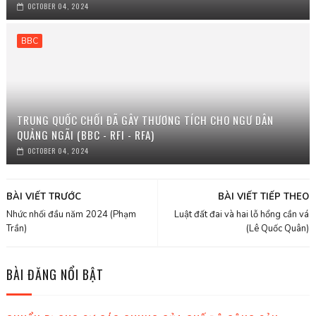
OCTOBER 04, 2024
BBC
TRUNG QUỐC CHỐI ĐÃ GÂY THƯƠNG TÍCH CHO NGƯ DÂN
QUẢNG NGÃI (BBC - RFI - RFA)
OCTOBER 04, 2024
BÀI VIẾT TRƯỚC
BÀI VIẾT TIẾP THEO
Nhức nhối đầu năm 2024 (Phạm
Luật đất đai và hai lỗ hổng cần vá
Trần)
(Lê Quốc Quân)
BÀI ĐĂNG NỔI BẬT