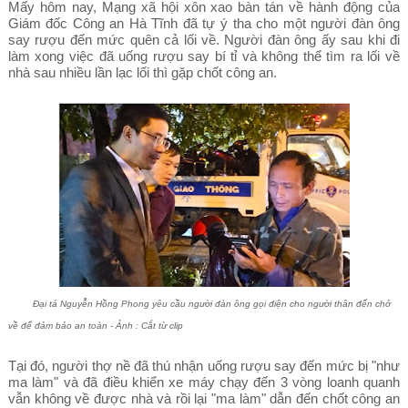
Mấy hôm nay, Mạng xã hội xôn xao bàn tán về hành động của
Giám đốc Công an Hà Tĩnh đã tự ý tha cho một người đàn ông
say rượu đến mức quên cả lối về. Người đàn ông ấy sau khi đi
làm xong việc đã uống rượu say bí tỉ và không thể tìm ra lối về
nhà sau nhiều lần lạc lối thì gặp chốt công an.
Đại tá Nguyễn Hồng Phong yêu cầu người đàn ông gọi điện cho người thân đến chở
về để đảm bảo an toàn - Ảnh : Cắt từ clip
Tại đó, người thợ nề đã thú nhận uống rượu say đến mức bị "như
ma làm" và đã điều khiển xe máy chạy đến 3 vòng loanh quanh
vẫn không về được nhà và rồi lại "ma làm" dẫn đến chốt công an