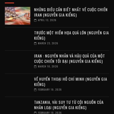
NHỮNG ĐIỀU CẦN BIẾT NHẤT VỀ CUỘC CHIẾN
IRAN (NGUYỄN GIA KIỂNG)
APRIL 13, 2026
TRƯỚC MỘT HIỂM HỌA QUÁ LỚN (NGUYỄN GIA
KIỂNG)
MARCH 23, 2026
IRAN : NGUYÊN NHÂN VÀ HẬU QUẢ CỦA MỘT
CUỘC CHIẾN TỒI BẠI (NGUYỄN GIA KIỂNG)
MARCH 10, 2026
VỀ HUYỀN THOẠI HỒ CHÍ MINH (NGUYỄN GIA
KIỂNG)
FEBRUARY 19, 2026
TANZANIA, VÀI SUY TƯ TỪ CỘI NGUỒN CỦA
NHÂN LOẠI (NGUYỄN GIA KIỂNG)
FEBRUARY 19, 2026