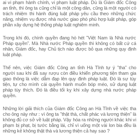
ai vi phạm hành chính, vi phạm luật pháp. Dù là Giám đốc Công
an tỉnh, thì ông ta cũng chỉ là một công dân, cũng là một người có
trách nhiệm thi hành đúng luật pháp yêu cầu theo những chức
năng, nhiệm vụ được nhà nước giao phó phù hợp luật pháp, góp
phần xây dựng hệ thống pháp luật nghiêm minh.
Trong khi đó, chính quyền đang hò hét "Việt Nam là Nhà nước
Pháp quyền". Mà Nhà nước Pháp quyền thì không có bất cứ cá
nhân, Giám đốc, hay Chủ tịch nào được bỏ qua những quy định
luật pháp.
Thế nên, việc Giám đốc Công an tỉnh Hà Tĩnh tự ý "tha" cho
người sau khi đã say rượu còn điều khiển phương tiện tham gia
giao thông là việc dẫm đạp lên quy định pháp luật. Đó là sự tùy
tiện, tự cho mình cái quyền hành muốn bóp méo, sử dụng luật
pháp tùy thích. Đó là điều tối kỵ khi xây dựng nhà nước pháp
quyền.
Những lời giải thích của Giám đốc Công an Hà Tĩnh về việc tha
cho ông này như : vì ông ta "thật thà, chất phác và lương thiện" là
không đủ cơ sở về luật pháp. Vậy hóa ra những người khác khi vi
phạm bị phạt, bị tước bằng lái, chỉ vì uống một vài lon bia đều là
những kẻ không thật thà và lương thiện cả hay sao ?