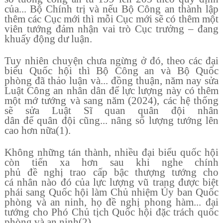
c
ủ
a... B
ộ
Ch
í
nh tr
ị
v
à
n
ế
u B
ộ
C
ô
ng an th
à
nh l
ậ
p
th
ê
m c
á
c C
ụ
c m
ớ
i th
ì
m
ỗ
i C
ụ
c m
ớ
i s
ẽ
c
ó
th
ê
m m
ộ
t
vi
ê
n t
ướ
ng
đ
ả
m nh
ậ
n vai tr
ò
C
ụ
c tr
ưở
ng
–
đ
ang
khu
ấ
y
đ
ộ
ng d
ư
lu
ậ
n.
Tuy nhiên chuy
ệ
n ch
ư
a ng
ừ
ng
ở
đó
, theo c
á
c
đ
ạ
i
bi
ể
u Qu
ố
c h
ộ
i th
ì
B
ộ
C
ô
ng an v
à
B
ộ
Qu
ố
c
ph
ò
ng
đã
th
ả
o lu
ậ
n v
à
...
đ
ồ
ng thu
ậ
n, n
ă
m nay s
ử
a
Lu
ậ
t C
ô
ng an nh
â
n d
â
n
đ
ể
l
ự
c l
ượ
ng n
à
y c
ó
th
ê
m
m
ộ
t m
ớ
t
ướ
ng v
à
sang n
ă
m (2024), c
á
c h
ệ
th
ố
ng
s
ẽ
s
ử
a Lu
ậ
t S
ĩ
quan quân đ
ộ
i nh
â
n
d
â
n
đ
ể
qu
â
n
đ
ộ
i c
ũ
ng... n
â
ng s
ố
l
ượ
ng t
ướ
ng l
ê
n
cao h
ơ
n n
ữ
a
(1).
Không nh
ữ
ng t
á
n th
à
nh, nhi
ề
u
đ
ạ
i bi
ể
u qu
ố
c h
ộ
i
c
ò
n ti
ế
n xa h
ơ
n sau khi nghe ch
í
nh
ph
ủ
đ
ề
ngh
ị
trao c
ấ
p b
ậ
c th
ượ
ng t
ướ
ng cho
c
á
nh
â
n n
à
o
đó
c
ủ
a l
ự
c l
ượ
ng v
ũ
trang
đ
ượ
c bi
ệ
t
ph
á
i sang Qu
ố
c h
ộ
i l
à
m Ch
ủ
nhi
ệ
m
Ủ
y ban Qu
ố
c
ph
ò
ng v
à
an ninh, h
ọ
đ
ề
ngh
ị
phong hàm... đ
ạ
i
t
ướ
ng cho Ph
ó
Ch
ủ
t
ị
ch Qu
ố
c h
ộ
i
đ
ặ
c tr
á
ch qu
ố
c
ph
ò
ng v
à
an ninh
(2).