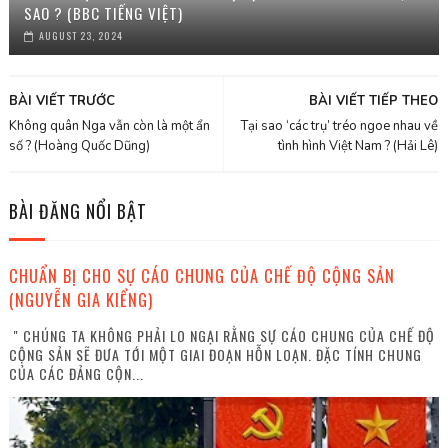
SAO ? (BBC TIẾNG VIỆT)
AUGUST 23, 2024
BÀI VIẾT TRƯỚC
BÀI VIẾT TIẾP THEO
Không quân Nga vẫn còn là một ẩn
Tại sao ‘các trụ’ tréo ngoe nhau về
số ? (Hoàng Quốc Dũng)
tình hình Việt Nam ? (Hải Lê)
BÀI ĐĂNG NỔI BẬT
CHUẨN BỊ CHO SỰ CÁO CHUNG CỦA CHẾ ĐỘ CỘNG SẢN
(NGUYỄN GIA KIỂNG)
" CHÚNG TA KHÔNG PHẢI LO NGẠI RẰNG SỰ CÁO CHUNG CỦA CHẾ ĐỘ
CỘNG SẢN SẼ ĐƯA TỚI MỘT GIAI ĐOẠN HỖN LOẠN. ĐẶC TÍNH CHUNG
CỦA CÁC ĐẢNG CỘN...