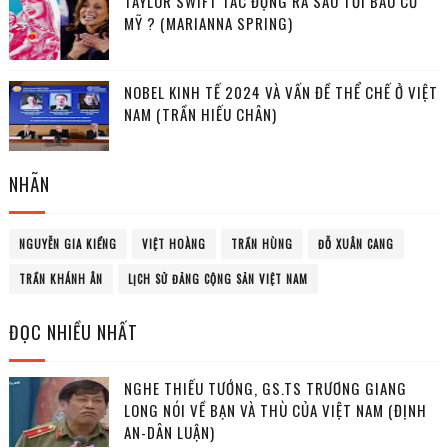
TAYLOR SWIFT TÁC ĐỘNG RA SAO TỚI BẦU CỬ
MỸ ? (MARIANNA SPRING)
NOBEL KINH TẾ 2024 VÀ VẤN ĐỀ THỂ CHẾ Ở VIỆT
NAM (TRẦN HIẾU CHÂN)
NHÃN
NGUYỄN GIA KIỂNG
VIỆT HOÀNG
TRẦN HÙNG
ĐỖ XUÂN CANG
TRẦN KHÁNH ÂN
LỊCH SỬ ĐẢNG CỘNG SẢN VIỆT NAM
ĐỌC NHIỀU NHẤT
NGHE THIẾU TƯỚNG, GS.TS TRƯƠNG GIANG
LONG NÓI VỀ BẠN VÀ THÙ CỦA VIỆT NAM (ĐỊNH
AN-DÂN LUẬN)