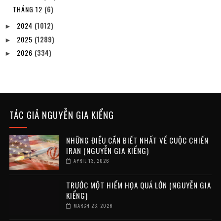
THÁNG 12
(6)
2024
(1012)
►
2025
(1289)
►
2026
(334)
►
TÁC GIẢ NGUYỄN GIA KIỂNG
NHỮNG ĐIỀU CẦN BIẾT NHẤT VỀ CUỘC CHIẾN
IRAN (NGUYỄN GIA KIỂNG)
APRIL 13, 2026
TRƯỚC MỘT HIỂM HỌA QUÁ LỚN (NGUYỄN GIA
KIỂNG)
MARCH 23, 2026