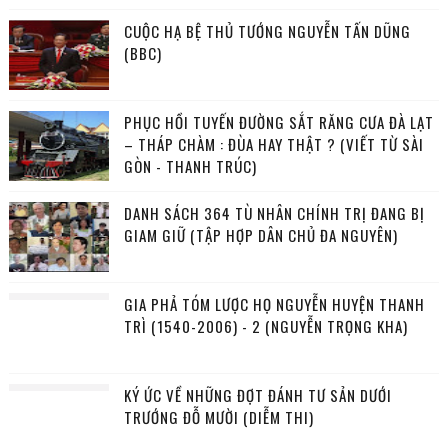
CUỘC HẠ BỆ THỦ TƯỚNG NGUYỄN TẤN DŨNG
(BBC)
PHỤC HỒI TUYẾN ĐƯỜNG SẮT RĂNG CƯA ĐÀ LẠT
– THÁP CHÀM : ĐÙA HAY THẬT ? (VIẾT TỪ SÀI
GÒN - THANH TRÚC)
DANH SÁCH 364 TÙ NHÂN CHÍNH TRỊ ĐANG BỊ
GIAM GIỮ (TẬP HỢP DÂN CHỦ ĐA NGUYÊN)
GIA PHẢ TÓM LƯỢC HỌ NGUYỄN HUYỆN THANH
TRÌ (1540-2006) - 2 (NGUYỄN TRỌNG KHA)
KÝ ỨC VỀ NHỮNG ĐỢT ĐÁNH TƯ SẢN DƯỚI
TRƯỚNG ĐỖ MƯỜI (DIỄM THI)