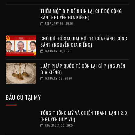
THÊM MỘT DỊP ĐỂ NHÌN LẠI CHẾ ĐỘ CỘNG
SẢN (NGUYỄN GIA KIỂNG)
FEBRUARY 07, 2026
CHỜ ĐỢI GÌ SAU ĐẠI HỘI 14 CỦA ĐẢNG CỘNG
SẢN? (NGUYỄN GIA KIỂNG)
JANUARY 18, 2026
LUẬT PHÁP QUỐC TẾ CÒN LẠI GÌ ? (NGUYỄN
GIA KIỂNG)
JANUARY 08, 2026
BẦU CỬ TẠI MỸ
TỔNG THỐNG MỸ VÀ CHIẾN TRANH LẠNH 2.0
(NGUYỄN HUY VŨ)
NOVEMBER 06, 2024