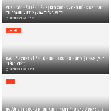
VỪA NGÓC ĐẦU LÊN LIỀN BỊ KÉO XUỐNG : CHỖ ĐỨNG NÀO CHO
TƯ DOANH VIỆT ? (VOA TIẾNG VIỆT)
SEPTEMBER 08, 2024
diễn đàn
BÁO CÁO 2024 VỀ ÁN TỬ HÌNH : TRƯỜNG HỢP VIỆT NAM (VOA
TIẾNG VIỆT)
SEPTEMBER 06, 2024
BBC
NGƯỜI VIỆT TRONG NHÓM XIN TỊ NẠN HÀNG ĐẦU Ở BRAZIL, VÌ