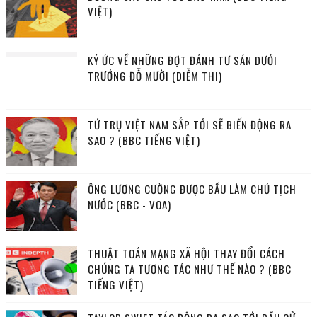
VIỆT)
KÝ ỨC VỀ NHỮNG ĐỢT ĐÁNH TƯ SẢN DƯỚI
TRƯỚNG ĐỖ MƯỜI (DIỄM THI)
TỨ TRỤ VIỆT NAM SẮP TỚI SẼ BIẾN ĐỘNG RA
SAO ? (BBC TIẾNG VIỆT)
ÔNG LƯƠNG CƯỜNG ĐƯỢC BẦU LÀM CHỦ TỊCH
NƯỚC (BBC - VOA)
THUẬT TOÁN MẠNG XÃ HỘI THAY ĐỔI CÁCH
CHÚNG TA TƯƠNG TÁC NHƯ THẾ NÀO ? (BBC
TIẾNG VIỆT)