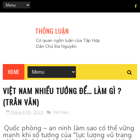
THÔNG LUẬN
Cơ quan ngôn luận của Tập Hợp
Dân Chủ Đa Nguyên
HOME
VIỆT NAM NHIỀU TƯỚNG ĐỂ... LÀM GÌ ?
(TRÂN VĂN)
tháng 6 05, 2023
Việt Nam
Qu
ố
c ph
ò
ng
–
an ninh l
à
m sao c
ó
th
ể
v
ữ
ng
m
ạ
nh khi s
ố
t
ướ
ng c
ủ
a
"
l
ự
c l
ượ
ng v
ũ
trang