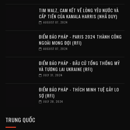
TIM WALZ, CAM KẾT VỀ LÒNG YÊU NƯỚC VÀ
CẤP TIẾN CỦA KAMALA HARRIS (NHÃ DUY)
AUGUST 07, 2024
ĐIỂM BÁO PHÁP - PARIS 2024 THÀNH CÔNG
NGOÀI MONG ĐỢI (RFI)
AUGUST 07, 2024
ĐIỂM BÁO PHÁP - BẦU CỬ TỔNG THỐNG MỸ
VÀ TƯƠNG LAI UKRAINE (RFI)
JULY 31, 2024
ĐIỂM BÁO PHÁP - THÍCH MINH TUỆ GÂY LO
SỢ (RFI)
JULY 28, 2024
TRUNG QUỐC