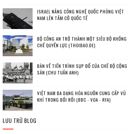
ISRAEL NÂNG CÔNG NGHỆ QUỐC PHÒNG VIỆT
NAM LÊN TẦM CỠ QUỐC TẾ
BỘ CÔNG AN TRỞ THÀNH MỘT SIÊU BỘ KHỐNG
CHẾ QUYỀN LỰC (THOIBAO.DE)
BÀN VỀ TIẾN TRÌNH SỤP ĐỔ CỦA CHẾ ĐỘ CỘNG
SẢN (CHU TUẤN ANH)
VIỆT NAM ĐA DẠNG HÓA NGUỒN CUNG CẤP VŨ
KHÍ TRONG BỐI RỐI (BBC - VOA - RFA)
LƯU TRỮ BLOG