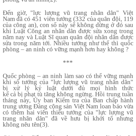
Đ
ế
n gi
ờ
,
"
lực lượng vũ trang nhân dân" Vi
ệ
t
Nam
đã
c
ó
451 vi
ê
n t
ướ
ng (332 c
ủ
a qu
â
n
đ
ộ
i, 119
c
ủ
a c
ô
ng an), con s
ố
n
à
y s
ẽ
kh
ô
ng d
ừ
ng
ở
đó
sau
khi Lu
ậ
t C
ô
ng an nh
â
n d
â
n
đ
ượ
c s
ử
a xong trong
năm nay và Lu
ậ
t S
ĩ
quan qu
â
n
đ
ộ
i nh
â
n d
â
n
đ
ượ
c
s
ử
a trong n
ă
m t
ớ
i. Nhi
ề
u t
ướ
ng nh
ư
th
ế
th
ì
qu
ố
c
ph
ò
ng
–
an ninh c
ó
v
ữ
ng m
ạ
nh h
ơ
n hay kh
ô
ng ?
***
Qu
ố
c ph
ò
ng
–
an ninh l
à
m sao c
ó
th
ể
v
ữ
ng m
ạ
nh
khi s
ố
t
ướ
ng c
ủ
a
"
lực lượng vũ trang nhân dân"
b
ị
x
ử
l
ý
k
ỷ
lu
ậ
t d
ướ
i
đ
ủ
m
ọ
i h
ì
nh th
ứ
c
k
ể
c
ả
b
ị
ph
ạ
t t
ù
t
ă
ng kh
ô
ng ng
ừ
ng. H
ồ
i trung tu
ầ
n
th
á
ng n
à
y,
Ủ
y ban Ki
ể
m tra c
ủ
a Ban chấp hành
trung ương
Đảng cộng sản Việt Nam
loan b
á
o v
ừ
a
c
ó
th
ê
m hai vi
ê
n thi
ế
u t
ướ
ng c
ủ
a
"
lực lượng vũ
trang nhân dân" đã v
ề
h
ư
u b
ị
kh
ở
i t
ố
nh
ư
ng
kh
ô
ng n
ê
u t
ê
n
(3).