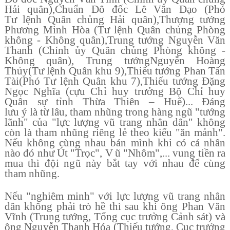
H
ả
i qu
â
n),
Chu
ẩ
n
Đô
đ
ố
c L
ê
V
ă
n
Đ
ạ
o (Phó
T
ư
l
ệ
nh Qu
â
n ch
ủ
ng H
ả
i qu
â
n),
Th
ượ
ng t
ướ
ng
Ph
ươ
ng Minh H
ò
a (T
ư
l
ệ
nh Qu
â
n ch
ủ
ng Ph
ò
ng
kh
ô
ng - Kh
ô
ng qu
â
n),
Trung t
ướ
ng Nguy
ễ
n V
ă
n
Thanh (Chính
ủ
y Qu
â
n ch
ủ
ng Phòng không -
Không quân), Trung t
ướ
ng
Nguy
ễ
n Ho
à
ng
Th
ủ
y
(T
ư
l
ệ
nh Qu
â
n khu 9),
Thi
ế
u t
ướ
ng Phan T
ấ
n
T
à
i
(Phó T
ư
l
ệ
nh Qu
â
n khu 7),
Thi
ế
u t
ướ
ng
Đ
ặ
ng
Ng
ọ
c Ngh
ĩ
a (c
ự
u Ch
ỉ
huy tr
ưở
ng B
ộ
Ch
ỉ
huy
Qu
â
n s
ự
t
ỉ
nh Th
ừ
a Thi
ê
n
–
Hu
ế
)...
Đá
ng
l
ư
u
ý
l
à
t
ừ
l
â
u, tham nh
ũ
ng trong hàng ngũ "t
ướ
ng
l
ã
nh
"
c
ủ
a "lực lượng vũ trang nhân dân" không
còn là tham nhũng riêng l
ẻ
theo ki
ể
u
"
ăn m
ả
nh".
N
ế
u kh
ô
ng c
ù
ng nhau b
á
n m
ì
nh khi c
ó
c
á
nh
â
n
n
à
o
đó
nh
ư
Ú
t
"
Tr
ọ
c
"
, V
ũ
"
Nh
ô
m
"
,... vung ti
ề
n ra
mua th
ì
đ
ộ
i ng
ũ
n
à
y b
ắ
t tay v
ớ
i nhau
đ
ể
c
ù
ng
tham nh
ũ
ng.
N
ế
u
"
nghiêm minh" v
ớ
i lực lượng vũ trang nh
â
n
d
â
n kh
ô
ng ph
ả
i tr
ò
h
ề
th
ì
sau khi
ô
ng Phan V
ă
n
V
ĩ
nh (Trung t
ướ
ng, T
ổ
ng c
ụ
c tr
ưở
ng C
ả
nh s
á
t) và
ông Nguy
ễ
n Thanh H
ó
a (Thi
ế
u t
ướ
ng, C
ụ
c tr
ưở
ng