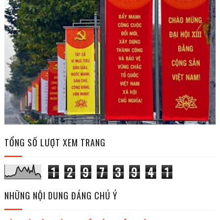
TỔNG SỐ LƯỢT XEM TRANG
1
2
9
7
3
9
4
1
NHỮNG NỘI DUNG ĐÁNG CHÚ Ý