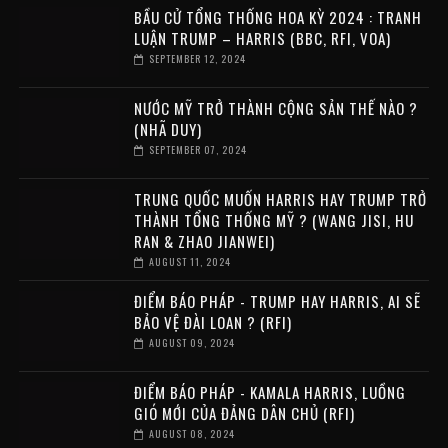
BẦU CỬ TỔNG THỐNG HOA KỲ 2024 : TRANH
LUẬN TRUMP – HARRIS (BBC, RFI, VOA)
SEPTEMBER 12, 2024
NƯỚC MỸ TRỞ THÀNH CỘNG SẢN THẾ NÀO ?
(NHÃ DUY)
SEPTEMBER 07, 2024
TRUNG QUỐC MUỐN HARRIS HAY TRUMP TRỞ
THÀNH TỔNG THỐNG MỸ ? (WANG JISI, HU
RAN & ZHAO JIANWEI)
AUGUST 11, 2024
ĐIỂM BÁO PHÁP - TRUMP HAY HARRIS, AI SẼ
BẢO VỆ ĐÀI LOAN ? (RFI)
AUGUST 09, 2024
ĐIỂM BÁO PHÁP - KAMALA HARRIS, LUỒNG
GIÓ MỚI CỦA ĐẢNG DÂN CHỦ (RFI)
AUGUST 08, 2024