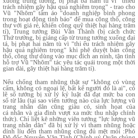
xu
ố
ng trung t
ướ
ng, b
ị
ph
ạ
t ba n
ă
m t
ù
v
ì
"
thi
ế
u
tr
á
ch nhi
ệ
m g
â
y h
ậ
u qu
ả
nghi
ê
m tr
ọ
ng
"
- trao cho
V
ũ
"
Nh
ô
m
"
t
ấ
m
á
o
"
doanh nghi
ệ
p b
ì
nh phong
trong ho
ạ
t
đ
ộ
ng t
ì
nh b
á
o
"
đ
ể
mua c
ô
ng th
ổ
, c
ô
ng
th
ự
v
ớ
i gi
á
r
ẻ
, khi
ế
n c
ô
ng qu
ỹ
thi
ệ
t h
ạ
i h
à
ng tr
ă
m
t
ỉ
), Trung t
ướ
ng B
ù
i V
ă
n Th
à
nh (b
ị
c
á
ch ch
ứ
c
Th
ứ
tr
ưở
ng, b
ị
gi
á
ng c
ấ
p t
ừ
trung t
ướ
ng xu
ố
ng
đ
ạ
i
t
á
, b
ị
ph
ạ
t hai n
ă
m t
ù
v
ì
"
thi
ế
u tr
á
ch nhi
ệ
m g
â
y
h
ậ
u qu
ả
nghi
ê
m tr
ọ
ng
"
khi ph
ê
duy
ệ
t b
á
n c
ô
ng
th
ổ
, c
ô
ng th
ự
d
ù
ng v
à
o m
ụ
c
đí
ch an ninh, t
ậ
n t
ì
nh
h
ỗ
tr
ợ
V
ũ
"
Nh
ô
m
"
t
á
c y
ê
u t
á
c qu
á
i trong m
ộ
t th
ờ
i
gian d
à
i, g
â
y thi
ệ
t h
ạ
i h
à
ng tr
ă
m t
ỉ
).
N
ế
u ch
ố
ng tham nh
ũ
ng th
ậ
t s
ự
"
không có vùng
c
ấ
m, kh
ô
ng c
ó
ngo
ạ
i l
ệ
, b
ấ
t k
ể
ng
ườ
i
đó
l
à
ai", có
l
ẽ
s
ố
t
ướ
ng b
ị
x
ử
l
ý
k
ỷ
lu
ậ
t
đã
đ
ạ
t m
ứ
c ba con
s
ố
t
ừ
l
â
u (t
ạ
i sao vi
ê
n t
ướ
ng n
à
o c
ủ
a lực lượng vũ
trang nh
â
n d
â
n c
ũ
ng gi
à
u c
ó
, sinh h
ọ
at c
ủ
a
c
á
nh
â
n v
à
gia
đì
nh v
ượ
t xa m
ứ
c thu nh
ậ
p ch
í
nh
th
ứ
c). Ch
ỉ
li
ệ
t k
ê
nh
ữ
ng vi
ê
n t
ướ
ng
"
lực lượng vũ
trang nhân dân" đã b
ị
x
ử
l
ý
v
ì
tham nh
ũ
ng ho
ặ
c
d
í
nh l
í
u
đ
ế
n tham nh
ũ
ng c
ũ
ng
đ
ủ
m
ệ
t m
ỏ
i :
Phó
Đô đ
ố
c Nguy
ễ
n V
ă
n T
ì
nh (Chính u
ỷ
Qu
â
n ch
ủ
ng