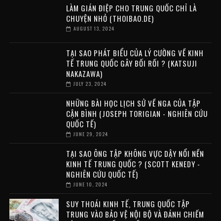
LÀM GIÁN ĐIỆP CHO TRUNG QUỐC CHỈ LÀ
CHUYỆN NHỎ (THOIBAO.DE)
AUGUST 13, 2024
TẠI SAO PHÁT BIỂU CỦA LÝ CƯỜNG VỀ KINH
TẾ TRUNG QUỐC GÂY BỐI RỐI ? (KATSUJI
NAKAZAWA)
JULY 23, 2024
NHỮNG BÀI HỌC LỊCH SỬ VỀ NGA CỦA TẬP
CẬN BÌNH (JOSEPH TORIGIAN - NGHIÊN CỨU
QUỐC TẾ)
JUNE 29, 2024
TẠI SAO ÔNG TẬP KHÔNG VỰC DẬY NỔI NỀN
KINH TẾ TRUNG QUỐC ? (SCOTT KENEDY -
NGHIÊN CỨU QUỐC TẾ)
JUNE 10, 2024
SUY THOÁI KINH TẾ, TRUNG QUỐC TẬP
TRUNG VÀO BẢO VỆ NỘI BỘ VÀ ĐÁNH CHIẾM