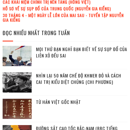
CÁC KHÁI NIỆM CHÍNH TRỊ NỀN TẢNG (HỒNG VIỆT)
HỒ SƠ VỀ SỰ SỤP ĐỔ CỦA TRUNG QUỐC (NGUYỄN GIA KIỂNG)
30 THÁNG 4 - MỘT NGÀY LỄ LỚN CỦA MAI SAU - TUYỂN TẬP NGUYỄN
GIA KIỂNG
ĐỌC NHIỀU NHẤT TRONG TUẦN
MỌI THỨ BẠN NGHĨ BẠN BIẾT VỀ SỰ SỤP ĐỔ CỦA
LIÊN XÔ ĐỀU SAI
NHÌN LẠI 50 NĂM CHẾ ĐỘ KHMER ĐỎ VÀ CÁCH
CAI TRỊ KIỂU DIỆT CHỦNG (CHI PHƯƠNG)
TỪ HÁN VIỆT GỐC NHẬT
ĐƯỜNG SẮT CAO TỐC BẮC-NAM (BBC TIẾNG