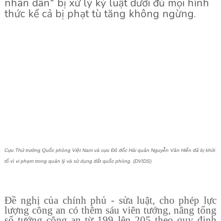
nh
â
n d
â
n
"
b
ị
x
ử
l
ý
k
ỷ
lu
ậ
t d
ướ
i
đ
ủ
m
ọ
i h
ì
nh
th
ứ
c k
ể
c
ả
b
ị
ph
ạ
t t
ù
t
ă
ng kh
ô
ng ng
ừ
ng.
C
ự
u Th
ứ
tr
ưở
ng Qu
ố
c ph
ò
ng Vi
ệ
t Nam và cựu Đô đốc Hải quân Nguy
ễ
n V
ă
n Hi
ế
n
đã
b
ị
kh
ở
i
t
ố
v
ì
vi ph
ạ
m trong qu
ả
n l
ý
v
à
s
ử
d
ụ
ng
đ
ấ
t qu
ố
c ph
ò
ng. (DVIDS)
Đ
ề
ngh
ị
c
ủ
a ch
í
nh ph
ủ
- s
ử
a lu
ậ
t, cho phép l
ự
c
l
ượ
ng c
ô
ng an c
ó
th
ê
m s
á
u vi
ê
n t
ướ
ng, n
â
ng t
ổ
ng
s
ố
t
ướ
ng c
ô
ng an t
ừ
199 l
ê
n 205 theo quy
đ
ị
nh