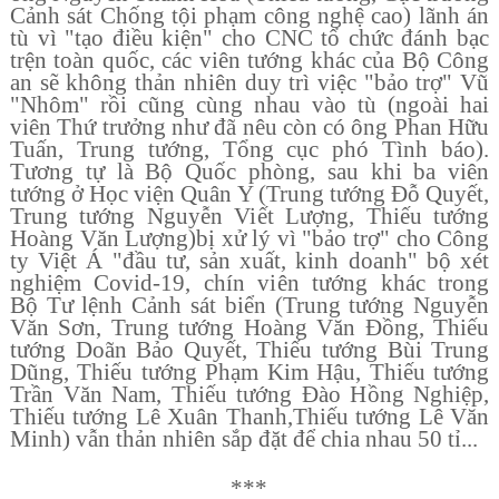
C
ả
nh s
á
t Ch
ố
ng t
ộ
i ph
ạ
m c
ô
ng ngh
ệ
cao) lãnh án
tù vì "t
ạ
o
đ
i
ề
u ki
ệ
n" cho CNC t
ổ
ch
ứ
c đánh b
ạ
c
tr
ệ
n to
à
n qu
ố
c, c
á
c vi
ê
n t
ướ
ng kh
á
c c
ủ
a B
ộ
C
ô
ng
an s
ẽ
kh
ô
ng th
ả
n nhi
ê
n duy tr
ì
vi
ệ
c
"
b
ả
o tr
ợ
" Vũ
"Nhôm" r
ồ
i c
ũ
ng c
ù
ng nhau v
à
o t
ù
(ngo
à
i hai
vi
ê
n Th
ứ
tr
ưở
ng nh
ư
đã
n
ê
u c
ò
n c
ó
ô
ng Phan H
ữ
u
Tu
ấ
n, Trung t
ướ
ng, T
ổ
ng c
ụ
c ph
ó
T
ì
nh b
á
o).
T
ươ
ng t
ự
l
à
B
ộ
Qu
ố
c ph
ò
ng, sau khi ba vi
ê
n
t
ướ
ng
ở
H
ọ
c vi
ệ
n Qu
â
n Y (Trung t
ướ
ng
Đ
ỗ
Quy
ế
t,
Trung t
ướ
ng Nguy
ễ
n Vi
ế
t L
ượ
ng, Thi
ế
u t
ướ
ng
Ho
à
ng V
ă
n L
ượ
ng)
b
ị
x
ử
l
ý
v
ì
"
b
ả
o tr
ợ
" cho Công
ty Vi
ệ
t
Á
"
đ
ầ
u t
ư
, s
ả
n xu
ấ
t, kinh doanh" b
ộ
x
é
t
nghi
ệ
m Covid-19, ch
í
n vi
ê
n t
ướ
ng kh
á
c trong
B
ộ
T
ư
l
ệ
nh C
ả
nh s
á
t bi
ể
n (Trung t
ướ
ng Nguy
ễ
n
V
ă
n S
ơ
n, Trung t
ướ
ng Ho
à
ng V
ă
n
Đ
ồ
ng, Thi
ế
u
t
ướ
ng Do
ã
n B
ả
o Quy
ế
t, Thi
ế
u t
ướ
ng B
ù
i Trung
D
ũ
ng, Thi
ế
u t
ướ
ng Ph
ạ
m Kim H
ậ
u, Thi
ế
u t
ướ
ng
Tr
ầ
n V
ă
n Nam, Thi
ế
u t
ướ
ng
Đà
o H
ồ
ng Nghi
ệ
p,
Thi
ế
u t
ướ
ng L
ê
Xu
â
n Thanh,
Thi
ế
u t
ướ
ng L
ê
V
ă
n
Minh) v
ẫ
n th
ả
n nhi
ê
n s
ắ
p
đ
ặ
t
đ
ể
chia nhau 50 t
ỉ
...
***