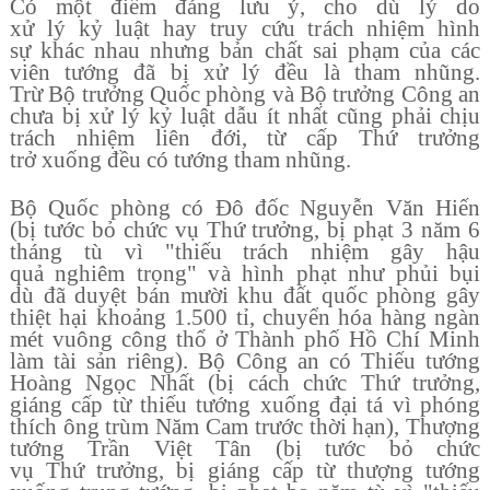
Có m
ộ
t
đ
i
ể
m
đá
ng l
ư
u
ý
, cho d
ù
l
ý
do
x
ử
l
ý
k
ỷ
lu
ậ
t hay truy c
ứ
u tr
á
ch nhi
ệ
m h
ì
nh
s
ự
kh
á
c nhau nh
ư
ng b
ả
n ch
ấ
t sai ph
ạ
m c
ủ
a c
á
c
vi
ê
n t
ướ
ng
đã
b
ị
x
ử
l
ý
đ
ề
u l
à
tham nh
ũ
ng.
Tr
ừ
B
ộ
tr
ưở
ng Qu
ố
c ph
ò
ng v
à
B
ộ
tr
ưở
ng C
ô
ng an
ch
ư
a b
ị
x
ử
l
ý
k
ỷ
lu
ậ
t d
ẫ
u
í
t nh
ấ
t c
ũ
ng ph
ả
i ch
ị
u
tr
á
ch nhi
ệ
m li
ê
n
đ
ớ
i, t
ừ
c
ấ
p Th
ứ
tr
ưở
ng
tr
ở
xu
ố
ng
đ
ề
u c
ó
t
ướ
ng tham nh
ũ
ng.
B
ộ
Qu
ố
c ph
ò
ng c
ó
Đô
đ
ố
c Nguy
ễ
n V
ă
n Hi
ế
n
(b
ị
t
ướ
c b
ỏ
ch
ứ
c v
ụ
Th
ứ
tr
ưở
ng, b
ị
ph
ạ
t 3 n
ă
m 6
th
á
ng t
ù
v
ì
"
thi
ế
u tr
á
ch nhi
ệ
m g
â
y h
ậ
u
qu
ả
nghi
ê
m tr
ọ
ng
"
v
à
h
ì
nh ph
ạ
t nh
ư
ph
ủ
i b
ụ
i
d
ù
đã
duy
ệ
t b
á
n m
ườ
i khu
đ
ấ
t qu
ố
c ph
ò
ng g
â
y
thi
ệ
t h
ạ
i kho
ả
ng 1.500 t
ỉ
, chuy
ể
n h
ó
a h
à
ng ng
à
n
m
é
t vu
ô
ng c
ô
ng th
ổ
ở
Thành phố Hồ Chí Minh
l
à
m t
à
i s
ả
n ri
ê
ng). B
ộ
C
ô
ng an c
ó
Thi
ế
u t
ướ
ng
Ho
à
ng Ng
ọ
c Nh
ấ
t (b
ị
c
á
ch ch
ứ
c Th
ứ
tr
ưở
ng,
gi
á
ng c
ấ
p t
ừ
thi
ế
u t
ướ
ng xu
ố
ng
đ
ạ
i t
á
v
ì
ph
ó
ng
th
í
ch
ô
ng tr
ù
m N
ă
m Cam tr
ướ
c th
ờ
i h
ạ
n), Th
ượ
ng
t
ướ
ng Tr
ầ
n Vi
ệ
t T
â
n (b
ị
t
ướ
c b
ỏ
ch
ứ
c
v
ụ
Th
ứ
tr
ưở
ng, b
ị
gi
á
ng c
ấ
p t
ừ
th
ượ
ng t
ướ
ng