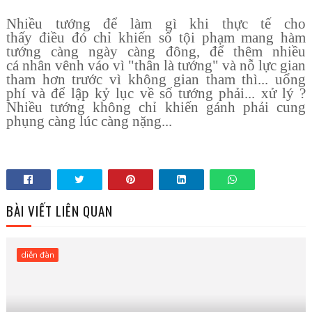
Nhi
ề
u t
ướ
ng
đ
ể
l
à
m g
ì
khi th
ự
c t
ế
cho
th
ấ
y
đ
i
ề
u
đó
ch
ỉ
khi
ế
n s
ố
t
ộ
i ph
ạ
m mang h
à
m
t
ướ
ng c
à
ng ng
à
y c
à
ng
đô
ng,
đ
ể
th
ê
m nhi
ề
u
c
á
nh
â
n v
ê
nh v
á
o v
ì
"
thân là t
ướ
ng" và n
ỗ
l
ự
c gian
tham h
ơ
n tr
ướ
c vì không gian tham thì... u
ổ
ng
ph
í
v
à
đ
ể
l
ậ
p k
ỷ
l
ụ
c v
ề
s
ố
t
ướ
ng ph
ả
i... x
ử
l
ý
?
Nhi
ề
u t
ướ
ng kh
ô
ng ch
ỉ
khi
ế
n g
á
nh ph
ả
i cung
ph
ụ
ng c
à
ng l
ú
c c
à
ng n
ặ
ng...
BÀI VIẾT LIÊN QUAN
diễn đàn