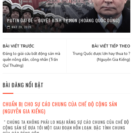
PUTIN ĐẠI ĐẾ – DUYỆT BINH TÝ HON (HOÀNG QUỐC DŨNG)
MAY 20, 2026
BÀI VIẾT TRƯỚC
BÀI VIẾT TIẾP THEO
Đảng lo giải cứu bất động sản mà
Trung Quốc được lớn hay thua to ?
quên nông dân, công nhân (Trần
(Nguyễn Gia Kiểng)
Quí Thường)
BÀI ĐĂNG NỔI BẬT
CHUẨN BỊ CHO SỰ CÁO CHUNG CỦA CHẾ ĐỘ CỘNG SẢN
(NGUYỄN GIA KIỂNG)
" CHÚNG TA KHÔNG PHẢI LO NGẠI RẰNG SỰ CÁO CHUNG CỦA CHẾ ĐỘ
CỘNG SẢN SẼ ĐƯA TỚI MỘT GIAI ĐOẠN HỖN LOẠN. ĐẶC TÍNH CHUNG