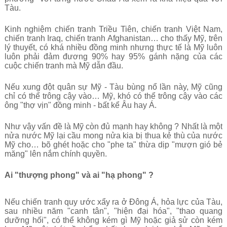
Tàu.
Kinh nghiệm chiến tranh Triều Tiên, chiến tranh Việt Nam,
chiến tranh Iraq, chiến tranh Afghanistan… cho thấy Mỹ, trên
lý thuyết, có khá nhiều đồng minh nhưng thực tế là Mỹ luôn
luôn phải đảm đương 90% hay 95% gánh nặng của các
cuộc chiến tranh mà Mỹ dẫn đầu.
Nếu xung đột quân sự Mỹ - Tàu bùng nổ lần này, Mỹ cũng
chỉ có thể trông cậy vào… Mỹ, khó có thể trông cậy vào các
ông "thợ vịn" đồng minh - bất kể Âu hay Á.
Như vậy vấn đề là Mỹ còn đủ mạnh hay không ? Nhất là một
nửa nước Mỹ lại cầu mong nửa kia bị thua kẻ thù của nước
Mỹ cho… bõ ghét hoặc cho "phe ta" thừa dịp "mượn gió bẻ
măng" lên nắm chính quyền.
Ai "thượng phong" và ai "hạ phong" ?
Nếu chiến tranh quy ước xẩy ra ở Đông Á, hỏa lực của Tàu,
sau nhiều năm "canh tân", "hiện đại hóa", "thao quang
dưỡng hối", có thể không kém gì Mỹ hoặc giả sử còn kém