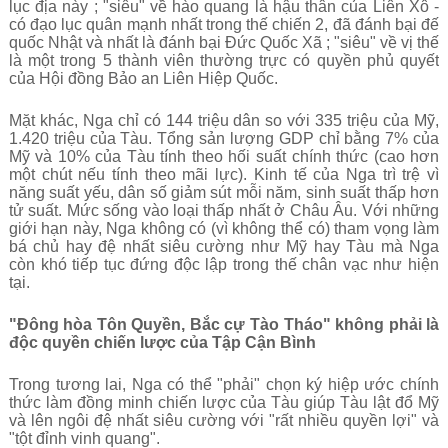
lục địa này ; "siêu" về hào quang là hậu thân của Liên Xô -
có đạo lục quân mạnh nhất trong thế chiến 2, đã đánh bại đế
quốc Nhật và nhất là đánh bại Đức Quốc Xã ; "siêu" về vị thế
là một trong 5 thành viên thường trực có quyền phủ quyết
của Hội đồng Bảo an Liên Hiệp Quốc.
Mặt khác, Nga chỉ có 144 triệu dân so với 335 triệu của Mỹ,
1.420 triệu của Tàu. Tổng sản lượng GDP chỉ bằng 7% của
Mỹ và 10% của Tàu tính theo hối suất chính thức (cao hơn
một chút nếu tính theo mãi lực). Kinh tế của Nga trì trệ vì
năng suất yếu, dân số giảm sút mỗi năm, sinh suất thấp hơn
tử suất. Mức sống vào loại thấp nhất ở Châu Âu. Với những
giới hạn này, Nga không có (vì không thể có) tham vọng làm
bá chủ hay đệ nhất siêu cường như Mỹ hay Tàu mà Nga
còn khó tiếp tục đứng độc lập trong thế chân vạc như hiện
tại.
"Đông hòa Tôn Quyền, Bắc cự Tào Tháo" không phải là
độc quyền chiến lược của Tập Cận Bình
Trong tương lai, Nga có thể "phải" chọn ký hiệp ước chính
thức làm đồng minh chiến lược của Tàu giúp Tàu lật đổ Mỹ
và lên ngôi đệ nhất siêu cường với "rất nhiều quyền lợi" và
"tột đỉnh vinh quang".