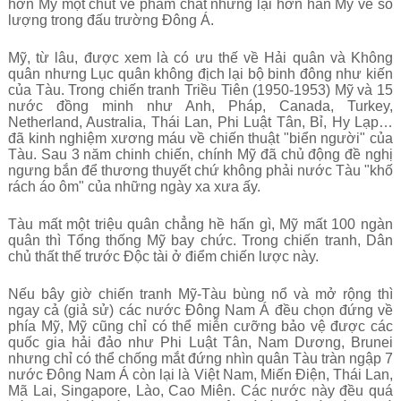
hơn Mỹ một chút về phẩm chất nhưng lại hơn hẳn Mỹ về số
lượng trong đấu trường Đông Á.
Mỹ, từ lâu, được xem là có ưu thế về Hải quân và Không
quân nhưng Lục quân không địch lại bộ binh đông như kiến
của Tàu. Trong chiến tranh Triều Tiên (1950-1953) Mỹ và 15
nước đồng minh như Anh, Pháp, Canada, Turkey,
Netherland, Australia, Thái Lan, Phi Luật Tân, Bỉ, Hy Lạp…
đã kinh nghiệm xương máu về chiến thuật "biển người" của
Tàu. Sau 3 năm chinh chiến, chính Mỹ đã chủ động đề nghị
ngưng bắn để thương thuyết chứ không phải nước Tàu "khố
rách áo ôm" của những ngày xa xưa ấy.
Tàu mất một triệu quân chẳng hề hấn gì, Mỹ mất 100 ngàn
quân thì Tổng thống Mỹ bay chức. Trong chiến tranh, Dân
chủ thất thế trước Độc tài ở điểm chiến lược này.
Nếu bây giờ chiến tranh Mỹ-Tàu bùng nổ và mở rộng thì
ngay cả (giả sử) các nước Đông Nam Á đều chọn đứng về
phía Mỹ, Mỹ cũng chỉ có thể miễn cưỡng bảo vệ được các
quốc gia hải đảo như Phi Luật Tân, Nam Dương, Brunei
nhưng chỉ có thể chống mắt đứng nhìn quân Tàu tràn ngập 7
nước Đông Nam Á còn lại là Việt Nam, Miến Điện, Thái Lan,
Mã Lai, Singapore, Lào, Cao Miên. Các nước này đều quá