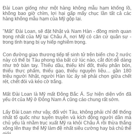
Đài Loan giống như một hàng không mẫu hạm khổng lồ,
không bao giờ chìm, lợi hại gấp mấy chục lần tất cả các
hàng không mẫu hạm của Mỹ gộp lại.
"Mất" Đài Loan, sẽ đặt Nhật và Nam Hàn - đồng minh quan
trọng nhất của Mỹ tại Châu Á, nơi Mỹ có căn cứ quân sự -
trong tình trạng bị uy hiếp nghiêm trọng.
Con đường giao thương tiếp tế sinh tử trên biển cho 2 nước
này có thể bị Tàu phong tỏa bất cứ lúc nào, cắt đứt dễ dàng
như trở bàn tay. Thiếu dầu, thiếu khí đốt, thiếu phân bón,
thiếu thực phẩm, thiếu gạo, thiếu nguyên liệu… gần 180
triệu người Nhật, người Hàn lúc ấy sẽ phải chọn giữa chết
rét, chết đói và kéo cờ trắng.
Mất Đài Loan là Mỹ mất Đông Bắc Á. Sự hiện diện vốn đã
yếu ớt của Mỹ ở Đông Nam Á cũng cáo chung rất sớm.
Lấy Đài Loan như vậy, đối với Tàu, không phải chỉ để thống
nhất tổ quốc như tuyên truyền và kích động người dân mà
chủ yếu là nhằm trục xuất Mỹ ra khỏi Châu Á rồi thừa thắng
xông lên thay thế Mỹ làm đệ nhất siêu cường hay bá chủ thế
giới.