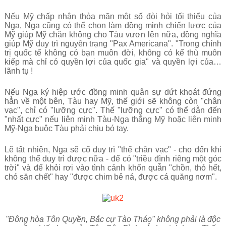
Nếu Mỹ chấp nhận thỏa mãn một số đòi hỏi tối thiểu của
Nga, Nga cũng có thể chọn làm đồng minh chiến lược của
Mỹ giúp Mỹ chặn không cho Tàu vươn lên nữa, đồng nghĩa
giúp Mỹ duy trì nguyên trạng "Pax Americana". "Trong chính
trị quốc tế không có bạn muôn đời, không có kể thù muôn
kiếp mà chỉ có quyền lợi của quốc gia" và quyền lợi của…
lãnh tụ !
Nếu Nga ký hiệp ước đồng minh quân sự dứt khoát đứng
hẳn về một bên, Tàu hay Mỹ, thế giới sẽ không còn "chân
vạc", chỉ có "lưỡng cực". Thế "lưỡng cực" có thể dẫn đến
"nhất cực" nếu liên minh Tàu-Nga thắng Mỹ hoặc liên minh
Mỹ-Nga buộc Tàu phải chịu bó tay.
Lẽ tất nhiên, Nga sẽ cố duy trì "thế chân vạc" - cho đến khi
không thể duy trì được nữa - để có "triều đình riêng một góc
trời" và để khỏi rơi vào tình cảnh khốn quẫn "chồn, thỏ hết,
chó săn chết" hay "được chim bẻ ná, được cá quăng nơm".
"Đông hòa Tôn Quyền, Bắc cự Tào Tháo" không phải là độc