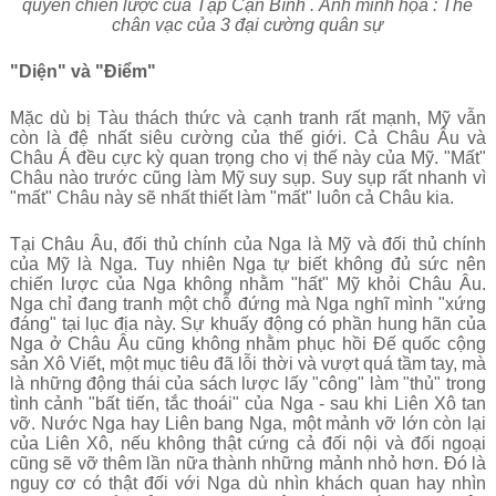
quyền chiến lược của Tập Cận Bình
. Ảnh minh họa : Thế
chân vạc của 3 đại cường quân sự
"Diện" và "Điểm"
Mặc dù bị Tàu thách thức và cạnh tranh rất mạnh, Mỹ vẫn
còn là đệ nhất siêu cường của thế giới. Cả Châu Âu và
Châu Á đều cực kỳ quan trọng cho vị thế này của Mỹ. "Mất"
Châu nào trước cũng làm Mỹ suy sụp. Suy sụp rất nhanh vì
"mất" Châu này sẽ nhất thiết làm "mất" luôn cả Châu kia.
Tại Châu Âu, đối thủ chính của Nga là Mỹ và đối thủ chính
của Mỹ là Nga. Tuy nhiên Nga tự biết không đủ sức nên
chiến lược của Nga không nhằm "hất" Mỹ khỏi Châu Âu.
Nga chỉ đang tranh một chỗ đứng mà Nga nghĩ mình "xứng
đáng" tại lục địa này. Sự khuấy động có phần hung hãn của
Nga ở Châu Âu cũng không nhằm phục hồi Đế quốc cộng
sản Xô Viết, một mục tiêu đã lỗi thời và vượt quá tầm tay, mà
là những động thái của sách lược lấy "công" làm "thủ" trong
tình cảnh "bất tiến, tắc thoái" của Nga - sau khi Liên Xô tan
vỡ. Nước Nga hay Liên bang Nga, một mảnh vỡ lớn còn lại
của Liên Xô, nếu không thật cứng cả đối nội và đối ngoại
cũng sẽ vỡ thêm lần nữa thành những mảnh nhỏ hơn. Đó là
nguy cơ có thật đối với Nga dù nhìn khách quan hay nhìn