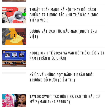
THUẬT TOÁN MẠNG XÃ HỘI THAY ĐỔI CÁCH
CHÚNG TA TƯƠNG TÁC NHƯ THẾ NÀO ? (BBC
TIẾNG VIỆT)
ĐƯỜNG SẮT CAO TỐC BẮC-NAM (BBC TIẾNG
VIỆT)
NOBEL KINH TẾ 2024 VÀ VẤN ĐỀ THỂ CHẾ Ở VIỆT
NAM (TRẦN HIẾU CHÂN)
KÝ ỨC VỀ NHỮNG ĐỢT ĐÁNH TƯ SẢN DƯỚI
TRƯỚNG ĐỖ MƯỜI (DIỄM THI)
TAYLOR SWIFT TÁC ĐỘNG RA SAO TỚI BẦU CỬ
MỸ ? (MARIANNA SPRING)