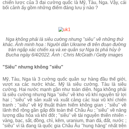
chiến lược của 3 đại cường quốc là Mỹ, Tàu, Nga. Vậy, cái
bối cảnh ấy gồm những điểm đáng lưu ý nào ?
Nga không phải là siêu cường nhưng "siêu" về những thứ
khác. Ảnh minh họa :
Người dân Ukraine đi trên đoạn đường
tràn ngập xác chiến xa và xe quân sự Nga bị phá hủy ở
Bucha ngày 6/4/2022. Ảnh : Chris McGrath / Getty images
"Siêu" nhưng không "siêu"
Mỹ, Tàu, Nga là 3 cường quốc quân sự hàng đầu thế giới,
vượt xa các nước khác. Mỹ là siêu cường. Tàu là siêu
cường. Hai nước mạnh gần như toàn diện. Nga không phải
là siêu cường nhưng Nga "siêu" về kho vũ khí nguyên tử lợi
hại ; "siêu" về sản xuất và xuất cảng các loại vũ khí chiến
tranh ; "siêu" về kỹ thuật thám hiểm không gian ; "siêu" về
lãnh thổ rộng gần gấp đôi toàn thể Châu Âu ; "siêu" về năng
lượng dầu hỏa và khí đốt ; "siêu" về tài nguyên thiên nhiên -
vàng, bạc, sắt, đồng, chì, kẽm, uranium, than đá, đất, nước ;
"siêu" vì là đang là quốc gia Châu Âu "hung hăng" nhất trên