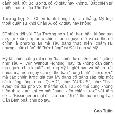
đành phải rút lực lượng, có ký giấy hay không. "Bất chiến tự
nhiên thành" của Tôn Tử !
Trường hợp 2 : Chiến tranh bùng nổ, Tàu thắng, Mỹ triệt
thoái quân sự khỏi Châu Á, có ký giấy hay không.
Dĩ nhiên đối với Tàu Trường hợp 1 tốt hơn hẳn, không sứt
mẻ, lại không bị rủi ro chiến tranh nguyên tử và có thể nó
chính là phương án mà Tàu đang thực hiện "chậm rãi
nhưng chắc chắn" để "bức hàng" cả Đài Loan và Mỹ.
Mỹ tất nhiên cũng rất muốn "bất chiến tự nhiên thành" giống
như Tàu – "Win Without Fighting" hay "ta không cần đánh
mà người chịu khuất" - nhưng Mỹ bị giới hạn và bất lợi rất
nhiều mặt nên ngay cả một thế trận "trung bình", "coi được"
mà các chiến lược gia của Mỹ đang cố gắng sắp xếp một
cách lúng túng như "QUAD", như "AUKUS", như "Five
eyes" để đối phó với thế trận của Tàu có thể cũng không
hiện thực - trừ khi có một "sáng kiến chiến lược" với tầm
cỡ… "Kissinger bí mật đi Tàu năm 1971" thì mới mong Tập
Cận Bình phải chịu bó tay.
Cao Tuấn