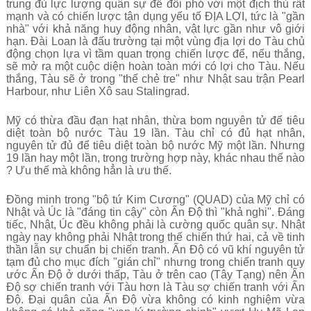
trung đủ lực lượng quân sự để đối phó với một địch thủ rất
mạnh và có chiến lược tận dụng yếu tố ĐỊA LỢI, tức là "gần
nhà" với khả năng huy động nhân, vật lực gần như vô giới
hạn. Đài Loan là đấu trường tại một vùng địa lợi do Tàu chủ
động chọn lựa vì tầm quan trọng chiến lược để, nếu thắng,
sẽ mở ra một cuộc diện hoàn toàn mới có lợi cho Tàu. Nếu
thắng, Tàu sẽ ở trong "thế chẻ tre" như Nhật sau trận Pearl
Harbour, như Liên Xô sau Stalingrad.
Mỹ có thừa đầu đạn hạt nhân, thừa bom nguyên tử để tiêu
diệt toàn bộ nước Tàu 19 lần. Tàu chỉ có đủ hạt nhân,
nguyên tử đủ để tiêu diệt toàn bộ nước Mỹ một lần. Nhưng
19 lần hay một lần, trong trường hợp này, khác nhau thế nào
? Ưu thế mà không hẳn là ưu thế.
Đồng minh trong "bộ tứ Kim Cương" (QUAD) của Mỹ chỉ có
Nhật và Úc là "đáng tin cậy" còn Ấn Độ thì "khả nghi". Đáng
tiếc, Nhật, Úc đều không phải là cường quốc quân sự. Nhật
ngày nay không phải Nhật trong thế chiến thứ hai, cả về tinh
thần lẫn sự chuẩn bị chiến tranh. Ấn Độ có vũ khí nguyên tử
tạm đủ cho mục đích "gián chỉ" nhưng trong chiến tranh quy
ước Ấn Độ ở dưới thấp, Tàu ở trên cao (Tây Tạng) nên Ấn
Độ sợ chiến tranh với Tàu hơn là Tàu sợ chiến tranh với Ấn
Độ. Đại quân của Ấn Độ vừa không có kinh nghiệm vừa