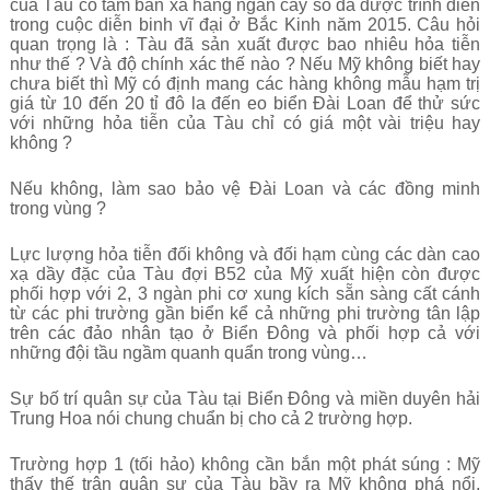
của Tàu có tầm bắn xa hàng ngàn cây số đã được trình diễn
trong cuộc diễn binh vĩ đại ở Bắc Kinh năm 2015. Câu hỏi
quan trọng là : Tàu đã sản xuất được bao nhiêu hỏa tiễn
như thế ? Và độ chính xác thế nào ? Nếu Mỹ không biết hay
chưa biết thì Mỹ có định mang các hàng không mẫu hạm trị
giá từ 10 đến 20 tỉ đô la đến eo biển Đài Loan để thử sức
với những hỏa tiễn của Tàu chỉ có giá một vài triệu hay
không ?
Nếu không, làm sao bảo vệ Đài Loan và các đồng minh
trong vùng ?
Lực lượng hỏa tiễn đối không và đối hạm cùng các dàn cao
xạ dầy đặc của Tàu đợi B52 của Mỹ xuất hiện còn được
phối hợp với 2, 3 ngàn phi cơ xung kích sẵn sàng cất cánh
từ các phi trường gần biển kể cả những phi trường tân lập
trên các đảo nhân tạo ở Biển Đông và phối hợp cả với
những đội tầu ngầm quanh quẩn trong vùng…
Sự bố trí quân sự của Tàu tại Biển Đông và miền duyên hải
Trung Hoa nói chung chuẩn bị cho cả 2 trường hợp.
Trường hợp 1 (tối hảo) không cần bắn một phát súng : Mỹ
thấy thế trận quân sự của Tàu bầy ra Mỹ không phá nổi,