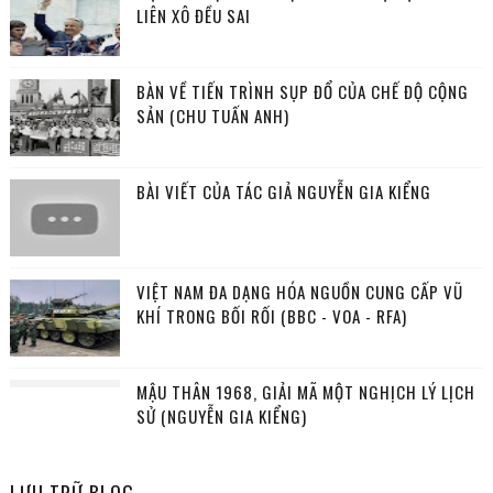
LIÊN XÔ ĐỀU SAI
BÀN VỀ TIẾN TRÌNH SỤP ĐỔ CỦA CHẾ ĐỘ CỘNG
SẢN (CHU TUẤN ANH)
BÀI VIẾT CỦA TÁC GIẢ NGUYỄN GIA KIỂNG
VIỆT NAM ĐA DẠNG HÓA NGUỒN CUNG CẤP VŨ
KHÍ TRONG BỐI RỐI (BBC - VOA - RFA)
MẬU THÂN 1968, GIẢI MÃ MỘT NGHỊCH LÝ LỊCH
SỬ (NGUYỄN GIA KIỂNG)