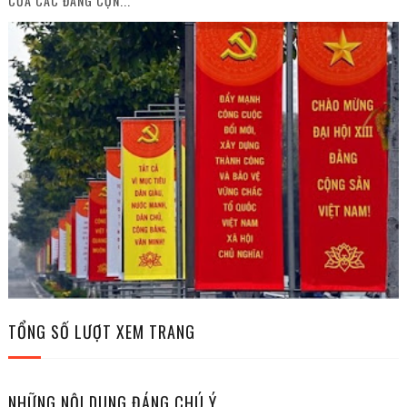
CỦA CÁC ĐẢNG CỘN...
TỔNG SỐ LƯỢT XEM TRANG
NHỮNG NỘI DUNG ĐÁNG CHÚ Ý