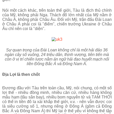
Nói một cách khác, trên toàn thế giới, Tàu là địch thủ chính
của Mỹ, không phải Nga. Thách đố lớn nhất của Mỹ nằm ở
Châu Á, không phải Châu Âu. Đối với Mỹ, trận đấu Đài Loan
ở Châu Á phải coi là "điểm", chiến trường Ukraine ở Châu
Âu chỉ nên coi là "diện".
Sự quan trọng của Đài Loan không chỉ là một hải đảo 36
ngàn cây số vuông, 24 triệu dân, thịnh vượng, tiên tiến mà
còn ở vị trí chiến lược nằm án ngữ hải đạo huyết mạch nối
liền Đông Bắc Á và Đông Nam Á.
Địa Lợi là then chốt
Đương đầu với Tàu trên toàn cầu, Mỹ, nói chung, có một số
lợi thế - nhiều đồng minh, nhiều căn cứ, nhiều hàng không
mẫu hạm (tầu sân bay), nhiều bom nguyên tử và TẠM THỜI
có thể in tiền đô la xài khắp thế giới, v.v. - nên vẫn được coi
là siêu cường số 1, nhưng riêng ở Đông Á (gồm cả Đông
Bắc Á và Đông Nam Á) thì Mỹ lại ở thế yếu vì không thể tập