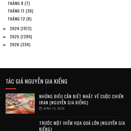
THÁNG 8
(7)
THÁNG 11
(36)
THÁNG 12
(6)
2024
(1012)
►
2025
(1289)
►
2026
(334)
►
TÁC GIẢ NGUYỄN GIA KIỂNG
NHỮNG ĐIỀU CẦN BIẾT NHẤT VỀ CUỘC CHIẾN
IRAN (NGUYỄN GIA KIỂNG)
APRIL 13, 2026
TRƯỚC MỘT HIỂM HỌA QUÁ LỚN (NGUYỄN GIA
KIỂNG)