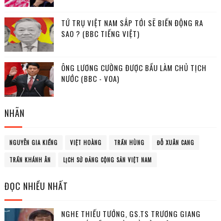
TỨ TRỤ VIỆT NAM SẮP TỚI SẼ BIẾN ĐỘNG RA
SAO ? (BBC TIẾNG VIỆT)
ÔNG LƯƠNG CƯỜNG ĐƯỢC BẦU LÀM CHỦ TỊCH
NƯỚC (BBC - VOA)
NHÃN
NGUYỄN GIA KIỂNG
VIỆT HOÀNG
TRẦN HÙNG
ĐỖ XUÂN CANG
TRẦN KHÁNH ÂN
LỊCH SỬ ĐẢNG CỘNG SẢN VIỆT NAM
ĐỌC NHIỀU NHẤT
NGHE THIẾU TƯỚNG, GS.TS TRƯƠNG GIANG