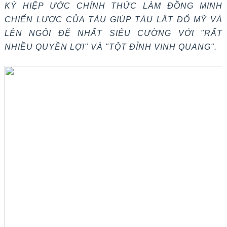
KÝ HIỆP ƯỚC CHÍNH THỨC LÀM ĐỒNG MINH
CHIẾN LƯỢC CỦA TÀU GIÚP TÀU LẬT ĐỔ MỸ VÀ
LÊN NGÔI ĐỆ NHẤT SIÊU CƯỜNG VỚI "RẤT
NHIỀU QUYỀN LỢI" VÀ "TỘT ĐỈNH VINH QUANG".