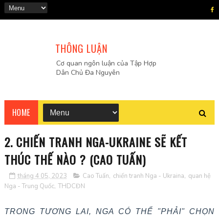
THÔNG LUẬN
Cơ quan ngôn luận của Tập Hợp
Dân Chủ Đa Nguyên
HOME
2. CHIẾN TRANH NGA-UKRAINE SẼ KẾT
THÚC THẾ NÀO ? (CAO TUẤN)
tháng 4 05, 2023
Cao Tuấn
,
chiến tranh Nga - Ukraina
,
quan hệ
Nga - Trung Quốc
,
THDCĐN
TRONG TƯƠNG LAI, NGA CÓ THỂ "PHẢI" CHỌN