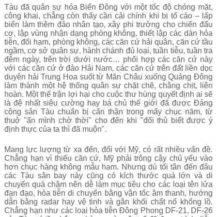
Tàu đã quân sự hóa Biển Đông với một tốc độ chóng mặt,
công khai, chẳng còn thấy cần cải chính khi bị tố cáo – lấp
biển làm thêm đảo nhân tạo, xây phi trường cho chiến đấu
cơ, lập vùng nhận dạng phòng không, thiết lập các dàn hỏa
tiễn, đối hạm, phòng không, các căn cứ hải quân, căn cứ tầu
ngầm, cơ sở quân sự, hành chánh đủ loại, tuần tiễu, tuần tra
đêm ngày, trên trời dưới nước… phối hợp các căn cứ này
với các căn cứ ở đảo Hải Nam, các căn cứ trên đất liền dọc
duyên hải Trung Hoa suốt từ Mãn Châu xuống Quảng Đông
làm thành một hệ thống quân sự chặt chẽ, chằng chịt, liên
hoàn. Một thế trận lợi hại cho cuộc thư hùng quyết định ai sẽ
là đệ nhất siêu cường hay bá chủ thế giới đã được Đảng
cộng sản Tàu chuẩn bị cẩn thận trong mấy chục năm, từ
thuở "ẩn mình chờ thời" cho đến khi "đối thủ biết được ý
định thực của ta thì đã muộn".
Mang lực lượng từ xa đến, đối với Mỹ, có rất nhiều vấn đề.
Chẳng hạn vì thiếu căn cứ, Mỹ phải trông cậy chủ yếu vào
hơn chục hàng không mẫu hạm. Nhưng dù tối tân đến đâu
các Tàu sân bay này cũng có kích thước quá lớn và di
chuyển quá chậm nên dễ làm mục tiêu cho các loại tên lửa
đạn đạo, hỏa tiễn di chuyển bằng vận tốc âm thanh, hướng
dẫn bằng radar hay vệ tinh và gắn khối chất nổ khổng lồ.
Chẳng hạn như các loại hỏa tiễn Đông Phong DF-21, DF-26