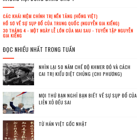
CÁC KHÁI NIỆM CHÍNH TRỊ NỀN TẢNG (HỒNG VIỆT)
HỒ SƠ VỀ SỰ SỤP ĐỔ CỦA TRUNG QUỐC (NGUYỄN GIA KIỂNG)
30 THÁNG 4 - MỘT NGÀY LỄ LỚN CỦA MAI SAU - TUYỂN TẬP NGUYỄN
GIA KIỂNG
ĐỌC NHIỀU NHẤT TRONG TUẦN
NHÌN LẠI 50 NĂM CHẾ ĐỘ KHMER ĐỎ VÀ CÁCH
CAI TRỊ KIỂU DIỆT CHỦNG (CHI PHƯƠNG)
MỌI THỨ BẠN NGHĨ BẠN BIẾT VỀ SỰ SỤP ĐỔ CỦA
LIÊN XÔ ĐỀU SAI
TỪ HÁN VIỆT GỐC NHẬT