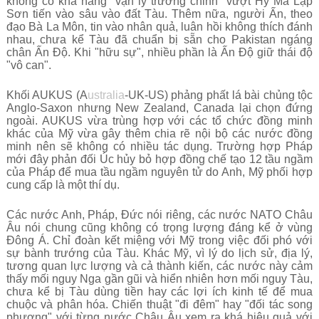
không có khả năng "vạn lý trường chinh" vượt Hy Mã Lạp
Sơn tiến vào sâu vào đất Tàu. Thêm nữa, người Ấn, theo
đạo Bà La Môn, tin vào nhân quả, luân hồi không thích đánh
nhau, chưa kể Tàu đã chuẩn bị sẵn cho Pakistan ngáng
chân Ấn Độ. Khi "hữu sự", nhiều phần là Ấn Độ giữ thái độ
"vô can".
Khối AUKUS (A
ustralia
-UK-US) phảng phất lá bài chủng tộc
Anglo-Saxon nhưng New Zealand, Canada lại chọn đứng
ngoài. AUKUS vừa trùng hợp với các tổ chức đồng minh
khác của Mỹ vừa gây thêm chia rẽ nội bộ các nước đồng
minh nên sẽ không có nhiều tác dụng. Trường hợp Pháp
mới đây phản đối Úc hủy bỏ hợp đồng chế tạo 12 tầu ngầm
của Pháp để mua tầu ngầm nguyên tử do Anh, Mỹ phối hợp
cung cấp là một thí dụ.
Các nước Anh, Pháp, Đức nói riêng, các nước NATO Châu
Âu nói chung cũng không có trọng lượng đáng kể ở vùng
Đông Á. Chỉ đoàn kết miệng với Mỹ trong việc đối phó với
sự bành trướng của Tàu. Khác Mỹ, vì lý do lịch sử, địa lý,
tương quan lực lượng và cả thành kiến, các nước này cảm
thấy mối nguy Nga gần gũi và hiển nhiên hơn mối nguy Tàu,
chưa kể bị Tàu dùng tiền hay các lợi ích kinh tế để mua
chuộc và phân hóa. Chiến thuật "đi đêm" hay "đối tác song
phương" với từng nước Châu Âu xem ra khá hiệu quả với