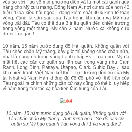
yếu so với Tàu về mọi phương diện và là một cái gánh quá
nặng cho Mỹ cưu mang. Đông Nam Á, nơi cư trú của hơn 40
triệu "Hoa kiều hải ngoại" đang kiểm soát 80% kinh tế toàn
vùng, đúng là sân sau của Tàu trong khi cách xa Mỹ nửa
vòng trái đất. Tàu có thể đưa 3 triệu quân đến chiến trường
trong vòng một tháng, Mỹ cần 2 năm. Nước xa không cứu
được lửa gần !
10 năm, 15 năm trước đụng độ Hải quân, Không quân với
Tàu chắc chắn Mỹ thắng, bây giờ thì không chắc chắn nữa,
nhất là đụng độ trong vùng tranh chấp Đài Loan nơi Mỹ đã
mất hết các căn cứ quân sự lân cận trong vùng như Cam
Ranh, Long Bình, Pattaya, Utapao, Clark, Subic Bay… sau
khi chiến tranh Việt Nam kết thúc. Lực lượng đồn trú của Mỹ
tại Nhật và Nam Hàn không đủ để đối phó với thế trận của
Tàu ngoài ra chính những căn cứ này cũng có thể bị uy hiếp
vì nằm trong tầm tác xạ hỏa tiễn tầm trung của Tàu.
10 năm, 15 năm trước đụng độ Hải quân, Không quân với
Tàu chắc chắn Mỹ thắng - Ảnh minh họa : Sơ đồ căn cứ
quân sự Mỹ bao quanh Tàu vòng đai 1 và vòng đai 2