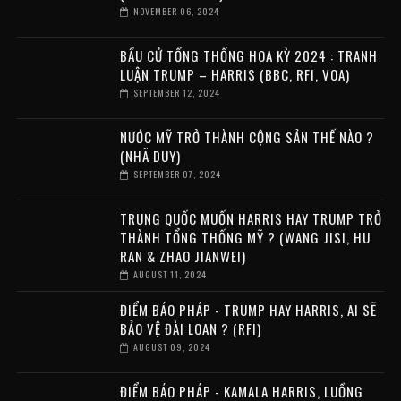
NOVEMBER 06, 2024
BẦU CỬ TỔNG THỐNG HOA KỲ 2024 : TRANH
LUẬN TRUMP – HARRIS (BBC, RFI, VOA)
SEPTEMBER 12, 2024
NƯỚC MỸ TRỞ THÀNH CỘNG SẢN THẾ NÀO ?
(NHÃ DUY)
SEPTEMBER 07, 2024
TRUNG QUỐC MUỐN HARRIS HAY TRUMP TRỞ
THÀNH TỔNG THỐNG MỸ ? (WANG JISI, HU
RAN & ZHAO JIANWEI)
AUGUST 11, 2024
ĐIỂM BÁO PHÁP - TRUMP HAY HARRIS, AI SẼ
BẢO VỆ ĐÀI LOAN ? (RFI)
AUGUST 09, 2024
ĐIỂM BÁO PHÁP - KAMALA HARRIS, LUỒNG