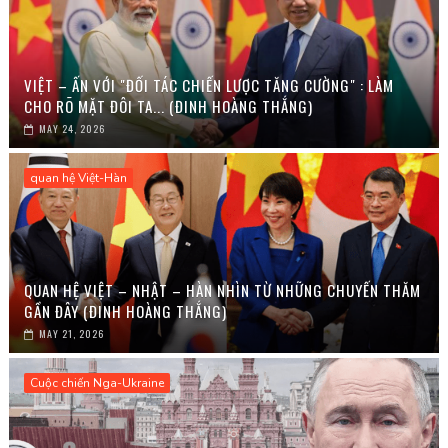
VIỆT – ẤN VỚI "ĐỐI TÁC CHIẾN LƯỢC TĂNG CƯỜNG" : LÀM
CHO RÕ MẶT ĐÔI TA... (ĐINH HOÀNG THẮNG)
MAY 24, 2026
quan hệ Việt-Hàn
QUAN HỆ VIỆT – NHẬT – HÀN NHÌN TỪ NHỮNG CHUYẾN THĂM
GẦN ĐÂY (ĐINH HOÀNG THẮNG)
MAY 21, 2026
Cuộc chiến Nga-Ukraine