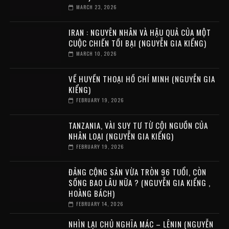
MARCH 23, 2026
IRAN : NGUYÊN NHÂN VÀ HẬU QUẢ CỦA MỘT
CUỘC CHIẾN TỒI BẠI (NGUYỄN GIA KIỂNG)
MARCH 10, 2026
VỀ HUYỀN THOẠI HỒ CHÍ MINH (NGUYỄN GIA
KIỂNG)
FEBRUARY 19, 2026
TANZANIA, VÀI SUY TƯ TỪ CỘI NGUỒN CỦA
NHÂN LOẠI (NGUYỄN GIA KIỂNG)
FEBRUARY 19, 2026
ĐẢNG CỘNG SẢN VỪA TRÒN 96 TUỔI, CÒN
SỐNG BAO LÂU NỮA ? (NGUYỄN GIA KIỂNG ,
HOÀNG BÁCH)
FEBRUARY 14, 2026
NHÌN LẠI CHỦ NGHĨA MÁC – LÊNIN (NGUYỄN