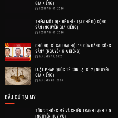
GIA KIỂNG)
FEBRUARY 07, 2026
THÊM MỘT DỊP ĐỂ NHÌN LẠI CHẾ ĐỘ CỘNG
SẢN (NGUYỄN GIA KIỂNG)
FEBRUARY 07, 2026
CHỜ ĐỢI GÌ SAU ĐẠI HỘI 14 CỦA ĐẢNG CỘNG
SẢN? (NGUYỄN GIA KIỂNG)
JANUARY 18, 2026
LUẬT PHÁP QUỐC TẾ CÒN LẠI GÌ ? (NGUYỄN
GIA KIỂNG)
JANUARY 08, 2026
BẦU CỬ TẠI MỸ
TỔNG THỐNG MỸ VÀ CHIẾN TRANH LẠNH 2.0
(NGUYỄN HUY VŨ)