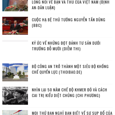
LONG NÓI VỀ BẠN VÀ THÙ CỦA VIỆT NAM (ĐỊNH
AN-DÂN LUẬN)
CUỘC HẠ BỆ THỦ TƯỚNG NGUYỄN TẤN DŨNG
(BBC)
KÝ ỨC VỀ NHỮNG ĐỢT ĐÁNH TƯ SẢN DƯỚI
TRƯỚNG ĐỖ MƯỜI (DIỄM THI)
BỘ CÔNG AN TRỞ THÀNH MỘT SIÊU BỘ KHỐNG
CHẾ QUYỀN LỰC (THOIBAO.DE)
NHÌN LẠI 50 NĂM CHẾ ĐỘ KHMER ĐỎ VÀ CÁCH
CAI TRỊ KIỂU DIỆT CHỦNG (CHI PHƯƠNG)
MỌI THỨ BẠN NGHĨ BẠN BIẾT VỀ SỰ SỤP ĐỔ CỦA