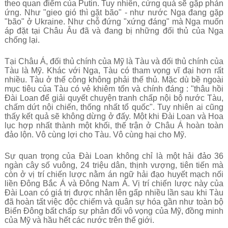
theo quan điểm của Putin. Tuy nhiên, cứng quá sẽ gặp phản
ứng. Như "gieo gió thì gặt bão" - như nước Nga đang gặp
"bão" ở Ukraine. Như chỗ đứng "xứng đáng" mà Nga muốn
áp đặt tại Châu Âu đã và đang bị những đối thủ của Nga
chống lại.
Tại Châu Á, đối thủ chính của Mỹ là Tàu và đối thủ chính của
Tàu là Mỹ. Khác với Nga, Tàu có tham vọng vĩ đại hơn rất
nhiều. Tàu ở thế công không phải thế thủ. Mặc dù bề ngoài
mục tiêu của Tàu có vẻ khiêm tốn và chính đáng : "thâu hồi
Đài Loan để giải quyết chuyện tranh chấp nội bộ nước Tàu,
chấm dứt nội chiến, thống nhất tổ quốc". Tuy nhiên ai cũng
thấy kết quả sẽ không dừng ở đấy. Một khi Đài Loan và Hoa
lục hợp nhất thành một khối, thế trận ở Châu Á hoàn toàn
đảo lộn. Vô cùng lợi cho Tàu. Vô cùng hại cho Mỹ.
Sự quan trọng của Đài Loan không chỉ là một hải đảo 36
ngàn cây số vuông, 24 triệu dân, thịnh vượng, tiên tiến mà
còn ở vị trí chiến lược nằm án ngữ hải đạo huyết mạch nối
liền Đông Bắc Á và Đông Nam Á. Vị trí chiến lược này của
Đài Loan có giá trị được nhân lên gấp nhiều lần sau khi Tàu
đã hoàn tất việc độc chiếm và quân sự hóa gần như toàn bộ
Biển Đông bất chấp sự phản đối vô vọng của Mỹ, đồng minh
của Mỹ và hầu hết các nước trên thế giới.