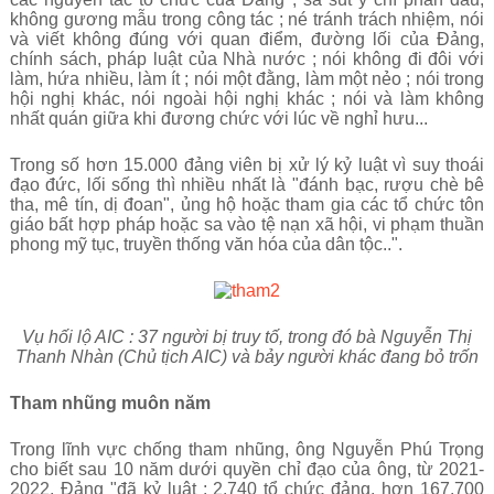
không gương mẫu trong công tác ; né tránh trách nhiệm, nói
và viết không đúng với quan điểm, đường lối của Đảng,
chính sách, pháp luật của Nhà nước ; nói không đi đôi với
làm, hứa nhiều, làm ít ; nói một đằng, làm một nẻo ; nói trong
hội nghị khác, nói ngoài hội nghị khác ; nói và làm không
nhất quán giữa khi đương chức với lúc về nghỉ hưu...
Trong số hơn 15.000 đảng viên bị xử lý kỷ luật vì suy thoái
đạo đức, lối sống thì nhiều nhất là "đánh bạc, rượu chè bê
tha, mê tín, dị đoan", ủng hộ hoặc tham gia các tổ chức tôn
giáo bất hợp pháp hoặc sa vào tệ nạn xã hội, vi phạm thuần
phong mỹ tục, truyền thống văn hóa của dân tộc..".
Vụ hối lộ AIC : 37 người bị truy tố, trong đó bà Nguyễn Thị
Thanh Nhàn (Chủ tịch AIC) và bảy người khác đang bỏ trốn
Tham nhũng muôn năm
Trong lĩnh vực chống tham nhũng, ông Nguyễn Phú Trọng
cho biết sau 10 năm dưới quyền chỉ đạo của ông, từ 2021-
2022, Đảng "đã kỷ luật : 2.740 tổ chức đảng, hơn 167.700