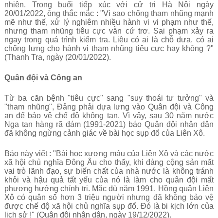
nhiên. Trong buổi tiếp xúc với cử tri Hà Nội ngày
20/01/2022, ông thắc mắc : "
Vì sao chống tham nhũng mạnh
mẽ như thế, xử lý nghiêm nhiều hành vi vi phạm như thế,
nhưng tham nhũng tiêu cực vẫn cứ trơ. Sai phạm xảy ra
ngay trong quá trình kiểm tra. Liệu có ai là chỗ dựa, có ai
chống lưng cho hành vi tham nhũng tiêu cực hay không ?"
(Thanh Tra, ngày (
20/01/2022
).
Quân đội và Công an
Từ ba căn bệnh "tiêu cực" sang "suy thoái tư tưởng" và
"tham nhũng", Đảng phải dựa lưng vào Quân đội và Công
an để bảo vệ chế độ không tan. Vì vậy, sau 30 năm nước
Nga tan hàng rã đám (1991-2021) báo Quân đội nhân dân
đã không ngừng cảnh giác về bài học sụp đổ của Liên Xô.
Báo này viết : "Bài học xương máu của Liên Xô và các nước
xã hội chủ nghĩa Đông Âu cho thấy, khi đảng cộng sản mất
vai trò lãnh đạo, sự biến chất của nhà nước là không tránh
khỏi và hậu quả tất yếu của nó là làm cho quân đội mất
phương hướng chính trị. Mặc dù năm 1991, Hồng quân Liên
Xô có quân số hơn 3 triệu người nhưng đã không bảo vệ
được chế độ xã hội chủ nghĩa sụp đổ. Đó là bi kịch lớn của
lịch sử !" (
Quân đội nhân dân, ngày 19/12/2022).