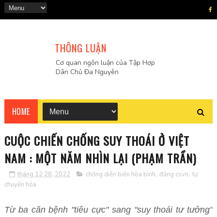
THÔNG LUẬN
Cơ quan ngôn luận của Tập Hợp
Dân Chủ Đa Nguyên
HOME
CUỘC CHIẾN CHỐNG SUY THOÁI Ở VIỆT
NAM : MỘT NĂM NHÌN LẠI (PHẠM TRẦN)
tháng 12 28, 2022
chống diễn biến hòa bình
,
đảng csvn
,
tự
chuyển hóa
Từ ba căn bệnh "tiêu cực" sang "suy thoái tư tưởng"