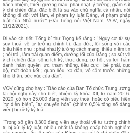
trách nhiệm, thiếu gương mẫu, phai nhạt lý tưởng, giảm sút
ý chí chiến đấu, đặc biệt là sa vào chủ nghĩa cá nhân, nói
không đi đôi với làm, vi phạm kỷ luật Đảng, vi phạm pháp
luật của Nhà nước" (Đài Tiếng nói Việt Nam, VOV, ngày
11/12/2021).
Đi vào chi tiết, Tổng bí thư Trọng kể rằng : "Nguy cơ từ sự
suy thoái về tư tưởng chính trị, đạo đức, lối sống với các
biểu hiện như : phai nhạt lý tưởng cách mạng, thiếu niềm tin
; nói trái, làm trái quan điểm, đường lối của Đảng ; sa sút về
ý chí chiến đấu, sống ích kỷ, thực dụng, cơ hội, vụ lợi, hám
danh, hám quyền lực, tham nhũng, tiêu cực ; bè phái, cục
bộ, mất đoàn kết ; quan liêu, xa dân, vô cảm trước những
khó khăn, bức xúc của dân".
VOV cũng cho hay : "Báo cáo của Ban Tổ chức Trung ương
tại hội nghị này cho biết, nhiệm kỳ khóa XII, từ năm 2016-
2020, có hơn 25.000 đảng viên suy thoái hoặc có biểu hiện
"tự diễn biến", "tự chuyển hóa" (chiếm 0,5% tổng số đảng
viên) bị xử lý kỷ luật.
"Trong số gần 8.300 đảng viên suy thoái về tư tưởng chính
trị bị xử lý kỷ luật, nhiều nhất là không chấp hành nghiêm
các nguyên tắc tổ chức của Đảng ; sa sút ý chí phấn đấu,