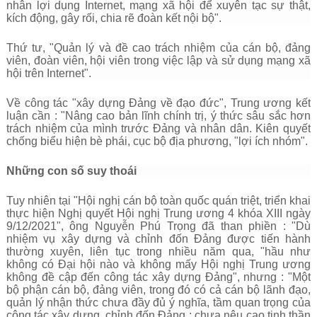
nhân lợi dụng Internet, mạng xã hội để xuyên tạc sự thật,
kích động, gây rối, chia rẽ đoàn kết nội bộ".
Thứ tư, "Quản lý và đề cao trách nhiệm của cán bộ, đảng
viên, đoàn viên, hội viên trong việc lập và sử dụng mạng xã
hội trên Internet".
Về công tác "xây dựng Đảng về đạo đức", Trung ương kết
luận cần : "Nâng cao bản lĩnh chính trị, ý thức sâu sắc hơn
trách nhiệm của mình trước Đảng và nhân dân. Kiên quyết
chống biểu hiện bè phái, cục bộ địa phương, "lợi ích nhóm".
Những con số suy thoái
Tuy nhiên tại "Hội nghị cán bộ toàn quốc quán triệt, triển khai
thực hiện Nghị quyết Hội nghị Trung ương 4 khóa XIII ngày
9/12/2021", ông Nguyễn Phú Trọng đã than phiền : "Dù
nhiệm vụ xây dựng và chỉnh đốn Đảng được tiến hành
thường xuyên, liên tục trong nhiều năm qua, "hầu như
không có Đại hội nào và không mấy Hội nghị Trung ương
không đề cập đến công tác xây dựng Đảng", nhưng : "Một
bộ phận cán bộ, đảng viên, trong đó có cả cán bộ lãnh đạo,
quản lý nhận thức chưa đầy đủ ý nghĩa, tầm quan trọng của
công tác xây dựng, chỉnh đốn Đảng ; chưa nêu cao tinh thần