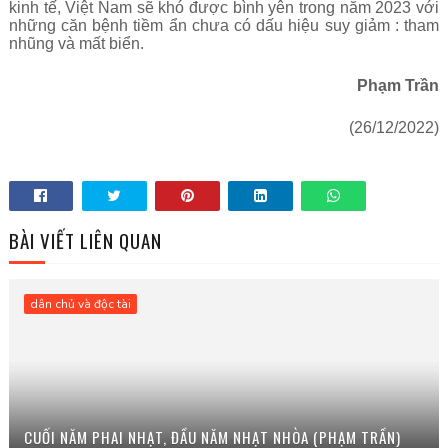
kinh tế, Việt Nam sẽ khó được bình yên trong năm 2023 với
những căn bệnh tiềm ẩn chưa có dấu hiệu suy giảm : tham
nhũng và mất biển.
Phạm Trần
(26/12/2022)
BÀI VIẾT LIÊN QUAN
dân chủ và độc tài
CUỐI NĂM PHAI NHẠT, ĐẦU NĂM NHẠT NHÒA (PHẠM TRẦN)