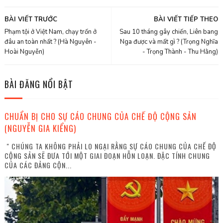
BÀI VIẾT TRƯỚC
BÀI VIẾT TIẾP THEO
Phạm tội ở Việt Nam, chạy trốn ở
Sau 10 tháng gây chiến, Liên bang
đâu an toàn nhất ? (Hà Nguyên -
Nga được và mất gì ? (Trọng Nghĩa
Hoài Nguyễn)
- Trọng Thành - Thu Hằng)
BÀI ĐĂNG NỔI BẬT
CHUẨN BỊ CHO SỰ CÁO CHUNG CỦA CHẾ ĐỘ CỘNG SẢN
(NGUYỄN GIA KIỂNG)
" CHÚNG TA KHÔNG PHẢI LO NGẠI RẰNG SỰ CÁO CHUNG CỦA CHẾ ĐỘ
CỘNG SẢN SẼ ĐƯA TỚI MỘT GIAI ĐOẠN HỖN LOẠN. ĐẶC TÍNH CHUNG
CỦA CÁC ĐẢNG CỘN...