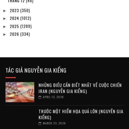
THÁNG 12
(48)
2023
(350)
►
2024
(1012)
►
2025
(1289)
►
2026
(334)
►
TÁC GIẢ NGUYỄN GIA KIỂNG
NHỮNG ĐIỀU CẦN BIẾT NHẤT VỀ CUỘC CHIẾN
IRAN (NGUYỄN GIA KIỂNG)
APRIL 13, 2026
TRƯỚC MỘT HIỂM HỌA QUÁ LỚN (NGUYỄN GIA
KIỂNG)
MARCH 23, 2026