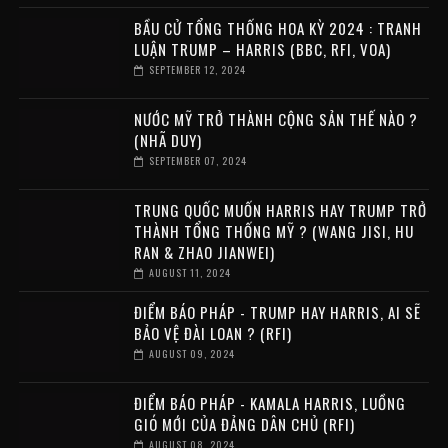
BẦU CỬ TỔNG THỐNG HOA KỲ 2024 : TRANH
LUẬN TRUMP – HARRIS (BBC, RFI, VOA)
SEPTEMBER 12, 2024
NƯỚC MỸ TRỞ THÀNH CỘNG SẢN THẾ NÀO ?
(NHÃ DUY)
SEPTEMBER 07, 2024
TRUNG QUỐC MUỐN HARRIS HAY TRUMP TRỞ
THÀNH TỔNG THỐNG MỸ ? (WANG JISI, HU
RAN & ZHAO JIANWEI)
AUGUST 11, 2024
ĐIỂM BÁO PHÁP - TRUMP HAY HARRIS, AI SẼ
BẢO VỆ ĐÀI LOAN ? (RFI)
AUGUST 09, 2024
ĐIỂM BÁO PHÁP - KAMALA HARRIS, LUỒNG
GIÓ MỚI CỦA ĐẢNG DÂN CHỦ (RFI)
AUGUST 08, 2024