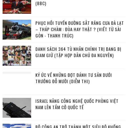
(BBC)
PHỤC HỒI TUYẾN ĐƯỜNG SẮT RĂNG CƯA ĐÀ LẠT
– THÁP CHÀM : ĐÙA HAY THẬT ? (VIẾT TỪ SÀI
GÒN - THANH TRÚC)
DANH SÁCH 364 TÙ NHÂN CHÍNH TRỊ ĐANG BỊ
GIAM GIỮ (TẬP HỢP DÂN CHỦ ĐA NGUYÊN)
KÝ ỨC VỀ NHỮNG ĐỢT ĐÁNH TƯ SẢN DƯỚI
TRƯỚNG ĐỖ MƯỜI (DIỄM THI)
ISRAEL NÂNG CÔNG NGHỆ QUỐC PHÒNG VIỆT
NAM LÊN TẦM CỠ QUỐC TẾ
BỘ CÔNG AN TRỞ THÀNH MỘT SIÊU BỘ KHỐNG