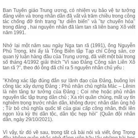
Ban Tuyên giáo Trung ương, có nhiệm vụ bảo vệ tư tưởng
đảng viên và trong nhân dân đã vất vả trăm chiều trong công
tác chống đỡ tình trạng "tự diễn biến" và "tự chuyển hóa"
trong đảng , hai nguyên nhân đã làm tan rã liên bang Xô viết
năm 1991.
Nhớ lại một năm sau ngày Nga tan rã (1991), ông Nguyễn
Phú Trọng, khi ấy là Tổng Biên tập Tạp chí Cộng sản, cơ
quan lý luận hàng đầu của Trung ương, đã viết một bài trong
số tháng 4/1992 giải thích "Vì sao Đảng Cộng sản Liên Xô
tan rã ?", theo đó ông đã chỉ ra 5 nguyên nhân chủ yếu :
"Không xác lập đúng đắn sự lãnh đạo của Đảng, buông lơi
công tác xây dựng Đảng ; Phủ nhận chủ nghĩa Mác – Lênin
là nền tảng tư tưởng của Đảng ; Coi nhẹ hoặc phủ nhận
nguyên tắc tập trung dân chủ ; Xa rời quần chúng, mất uy tín
nghiêm trọng trước nhân dân, không được nhân dân ủng hộ
; Từ bỏ chủ nghĩa quốc tế của giai cấp công nhân, thổi lên
ngọn lửa kỳ thị dân tộc, dân tộc hẹp hòi" (Quân đội nhân
dân, ngày
29/10/2021
).
Vì vậy, từ đó về sau, trong tất cả bài nói và viết, ông Trọng
đều không quên nhắc nhở đảng viên hãy lấy những bài học