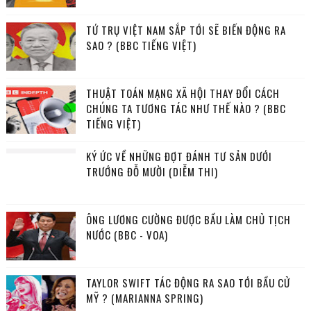
TỨ TRỤ VIỆT NAM SẮP TỚI SẼ BIẾN ĐỘNG RA
SAO ? (BBC TIẾNG VIỆT)
THUẬT TOÁN MẠNG XÃ HỘI THAY ĐỔI CÁCH
CHÚNG TA TƯƠNG TÁC NHƯ THẾ NÀO ? (BBC
TIẾNG VIỆT)
KÝ ỨC VỀ NHỮNG ĐỢT ĐÁNH TƯ SẢN DƯỚI
TRƯỚNG ĐỖ MƯỜI (DIỄM THI)
ÔNG LƯƠNG CƯỜNG ĐƯỢC BẦU LÀM CHỦ TỊCH
NƯỚC (BBC - VOA)
TAYLOR SWIFT TÁC ĐỘNG RA SAO TỚI BẦU CỬ
MỸ ? (MARIANNA SPRING)