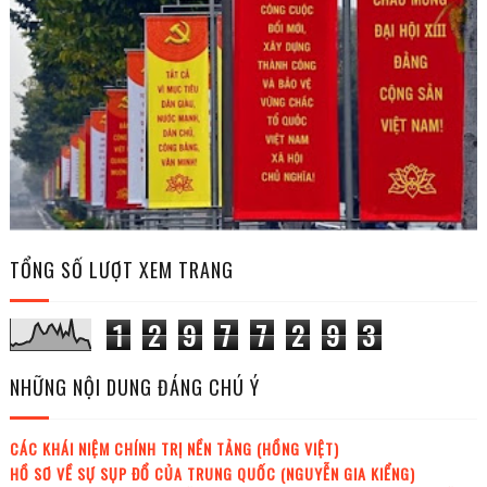
TỔNG SỐ LƯỢT XEM TRANG
1
2
9
7
7
2
9
3
NHỮNG NỘI DUNG ĐÁNG CHÚ Ý
CÁC KHÁI NIỆM CHÍNH TRỊ NỀN TẢNG (HỒNG VIỆT)
HỒ SƠ VỀ SỰ SỤP ĐỔ CỦA TRUNG QUỐC (NGUYỄN GIA KIỂNG)