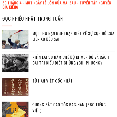
30 THÁNG 4 - MỘT NGÀY LỄ LỚN CỦA MAI SAU - TUYỂN TẬP NGUYỄN
GIA KIỂNG
ĐỌC NHIỀU NHẤT TRONG TUẦN
MỌI THỨ BẠN NGHĨ BẠN BIẾT VỀ SỰ SỤP ĐỔ CỦA
LIÊN XÔ ĐỀU SAI
NHÌN LẠI 50 NĂM CHẾ ĐỘ KHMER ĐỎ VÀ CÁCH
CAI TRỊ KIỂU DIỆT CHỦNG (CHI PHƯƠNG)
TỪ HÁN VIỆT GỐC NHẬT
ĐƯỜNG SẮT CAO TỐC BẮC-NAM (BBC TIẾNG
VIỆT)