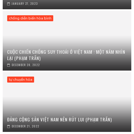
JANUARY 27, 2023
chống diễn biến hòa bình
CUỘC CHIẾN CHỐNG SUY THOÁI Ở VIỆT NAM : MỘT NĂM NHÌN
LẠI (PHẠM TRẦN)
DECEMBER 28, 2022
tự chuyển hóa
ĐẢNG CỘNG SẢN VIỆT NAM NÊN RÚT LUI (PHẠM TRẦN)
DECEMBER 21, 2022