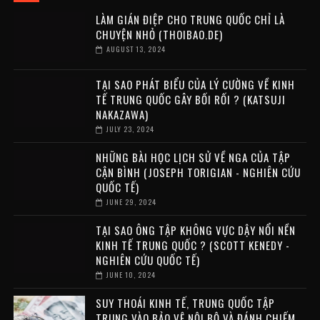
LÀM GIÁN ĐIỆP CHO TRUNG QUỐC CHỈ LÀ
CHUYỆN NHỎ (THOIBAO.DE)
AUGUST 13, 2024
TẠI SAO PHÁT BIỂU CỦA LÝ CƯỜNG VỀ KINH
TẾ TRUNG QUỐC GÂY BỐI RỐI ? (KATSUJI
NAKAZAWA)
JULY 23, 2024
NHỮNG BÀI HỌC LỊCH SỬ VỀ NGA CỦA TẬP
CẬN BÌNH (JOSEPH TORIGIAN - NGHIÊN CỨU
QUỐC TẾ)
JUNE 29, 2024
TẠI SAO ÔNG TẬP KHÔNG VỰC DẬY NỔI NỀN
KINH TẾ TRUNG QUỐC ? (SCOTT KENEDY -
NGHIÊN CỨU QUỐC TẾ)
JUNE 10, 2024
SUY THOÁI KINH TẾ, TRUNG QUỐC TẬP
TRUNG VÀO BẢO VỆ NỘI BỘ VÀ ĐÁNH CHIẾM