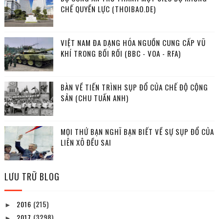
CHẾ QUYỀN LỰC (THOIBAO.DE)
VIỆT NAM ĐA DẠNG HÓA NGUỒN CUNG CẤP VŨ
KHÍ TRONG BỐI RỐI (BBC - VOA - RFA)
BÀN VỀ TIẾN TRÌNH SỤP ĐỔ CỦA CHẾ ĐỘ CỘNG
SẢN (CHU TUẤN ANH)
MỌI THỨ BẠN NGHĨ BẠN BIẾT VỀ SỰ SỤP ĐỔ CỦA
LIÊN XÔ ĐỀU SAI
LƯU TRỮ BLOG
2016
(215)
►
2017
(3298)
►