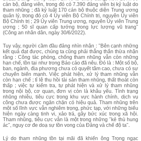
cán bộ, đảng viên, trong đó có 7.390 đảng viên bị kỷ luật do
tham nhũng ; đã kỷ luật 170 cán bộ thuộc diện Trung ương
quản lý, trong đó có 4 Ủy viên Bộ Chính trị, nguyên Ủy viên
Bộ Chính trị ; 29 Ủy viên Trung ương, nguyên Ủy viên Trung
ương ; 50 sĩ quan cấp tướng trong lực lượng vũ trang"
(Công an nhân dân, ngày 30/6/2022).
Tuy vậy, người cầm đầu đảng nhìn nhận : "Bên cạnh những
kết quả đạt được, chúng ta cũng phải thẳng thắn thừa nhận
rằng : Công tác phòng, chống tham nhũng vẫn còn những
hạn chế, tồn tại như trong Báo cáo đã nêu. Đó là : Một số bộ,
ban, ngành, địa phương chưa có quyết tâm cao, chưa có sự
chuyển biến mạnh. Việc phát hiện, xử lý tham nhũng vẫn
còn hạn chế ; tỉ lệ thu hồi tài sản tham nhũng, thất thoát còn
thấp ; việc tự kiểm tra, tự phát hiện và xử lý tham nhũng
trong nội bộ, cơ quan, đơn vị còn là khâu yếu. Tình trạng
nhũng nhiễu, tiêu cực trong khu vực hành chính, dịch vụ
công chưa được ngăn chặn có hiệu quả. Tham nhũng trên
một số lĩnh vực vẫn nghiêm trọng, phức tạp, với những biểu
hiện ngày càng tinh vi, xảo trá, gây bức xúc trong xã hội.
Tham nhũng, tiêu cực vẫn là một trong những "kẻ thù hung
ác", nguy cơ đe doạ sự tồn vong của Đảng và chế độ ta".
Lý do tham nhũng tồn tại mãi đã khiến ông Trọng ngạc