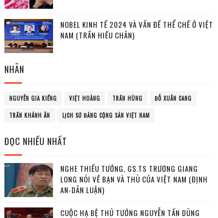
NOBEL KINH TẾ 2024 VÀ VẤN ĐỀ THỂ CHẾ Ở VIỆT
NAM (TRẦN HIẾU CHÂN)
NHÃN
NGUYỄN GIA KIỂNG
VIỆT HOÀNG
TRẦN HÙNG
ĐỖ XUÂN CANG
TRẦN KHÁNH ÂN
LỊCH SỬ ĐẢNG CỘNG SẢN VIỆT NAM
ĐỌC NHIỀU NHẤT
NGHE THIẾU TƯỚNG, GS.TS TRƯƠNG GIANG
LONG NÓI VỀ BẠN VÀ THÙ CỦA VIỆT NAM (ĐỊNH
AN-DÂN LUẬN)
CUỘC HẠ BỆ THỦ TƯỚNG NGUYỄN TẤN DŨNG