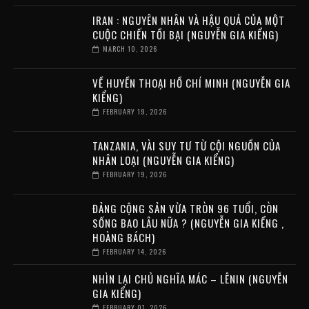
IRAN : NGUYÊN NHÂN VÀ HẬU QUẢ CỦA MỘT
CUỘC CHIẾN TỒI BẠI (NGUYỄN GIA KIỂNG)
MARCH 10, 2026
VỀ HUYỀN THOẠI HỒ CHÍ MINH (NGUYỄN GIA
KIỂNG)
FEBRUARY 19, 2026
TANZANIA, VÀI SUY TƯ TỪ CỘI NGUỒN CỦA
NHÂN LOẠI (NGUYỄN GIA KIỂNG)
FEBRUARY 19, 2026
ĐẢNG CỘNG SẢN VỪA TRÒN 96 TUỔI, CÒN
SỐNG BAO LÂU NỮA ? (NGUYỄN GIA KIỂNG ,
HOÀNG BÁCH)
FEBRUARY 14, 2026
NHÌN LẠI CHỦ NGHĨA MÁC – LÊNIN (NGUYỄN
GIA KIỂNG)
FEBRUARY 07, 2026