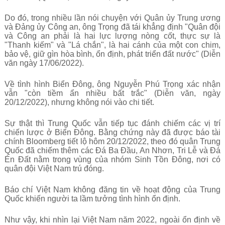
Do đó, trong nhiều lần nói chuyện với Quân ủy Trung ương
và Đảng ủy Công an, ông Trọng đã tái khẳng định "
Quân đội
và Công an phải là hai lực lượng nòng cốt, thực sự là
"Thanh kiếm" và "Lá chắn", là hai cánh của một con chim,
bảo vệ, giữ gìn hòa bình, ổn định, phát triển đất nước" (Diễn
văn ngày 17/06/2022).
Về tình hình Biển Đông, ông Nguyễn Phú Trọng xác nhận
vẫn "còn tiềm ẩn nhiều bất trắc" (Diễn văn, ngày
20/12/2022), nhưng không nói vào chi tiết.
Sự thật thì Trung Quốc vẫn tiếp tục đánh chiếm các vị trí
chiến lược ở Biển Đông. Bằng chứng này đã được báo tài
chính Bloomberg tiết lộ hôm 20/12/2022, theo đó quân Trung
Quốc đã chiếm thêm các Đá Ba Đầu, An Nhơn, Tri Lễ và Đá
Én Đất nằm trong vùng của nhóm Sinh Tồn Đông, nơi có
quân đội Việt Nam trú đóng.
Báo chí Việt Nam không đăng tin về hoạt động của Trung
Quốc khiến người ta lầm tưởng tình hình ổn định.
Như vậy, khi nhìn lại Việt Nam năm 2022, ngoài ổn định về