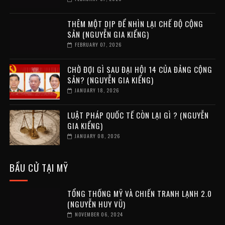
THÊM MỘT DỊP ĐỂ NHÌN LẠI CHẾ ĐỘ CỘNG
SẢN (NGUYỄN GIA KIỂNG)
FEBRUARY 07, 2026
CHỜ ĐỢI GÌ SAU ĐẠI HỘI 14 CỦA ĐẢNG CỘNG
SẢN? (NGUYỄN GIA KIỂNG)
JANUARY 18, 2026
LUẬT PHÁP QUỐC TẾ CÒN LẠI GÌ ? (NGUYỄN
GIA KIỂNG)
JANUARY 08, 2026
BẦU CỬ TẠI MỸ
TỔNG THỐNG MỸ VÀ CHIẾN TRANH LẠNH 2.0
(NGUYỄN HUY VŨ)
NOVEMBER 06, 2024