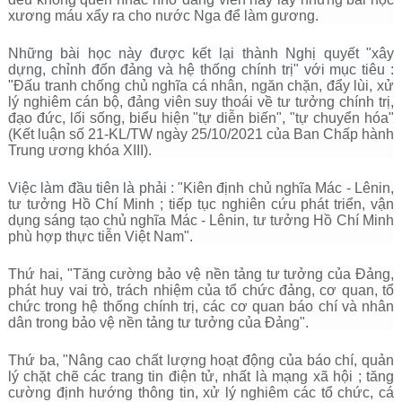
xương máu
xẩy ra cho nước Nga để làm gương.
Những bài học này được kết lại thành Nghị quyết "xây
dựng, chỉnh đốn đảng và hệ thống chính trị" với mục tiêu :
"
Đấu tranh chống chủ nghĩa cá nhân, ngăn chặn, đẩy lùi, xử
lý nghiêm cán bộ, đảng viên suy thoái về tư tưởng chính trị,
đạo đức, lối sống, biểu hiện "tự diễn biến", "tự chuyển hóa"
(Kết luận số 21-KL/TW ngày 25/10/2021 của Ban Chấp hành
Trung ương khóa XIII).
Việc làm đầu tiên là phải : "
Kiên định chủ nghĩa Mác - Lênin,
tư tưởng Hồ Chí Minh ; tiếp tục nghiên cứu phát triển, vận
dụng sáng tạo chủ nghĩa Mác - Lênin, tư tưởng Hồ Chí Minh
phù hợp thực tiễn Việt Nam
".
Thứ hai, "Tăng cường bảo vệ nền tảng tư tưởng của Đảng,
phát huy vai trò, trách nhiệm của tổ chức đảng, cơ quan, tổ
chức trong hệ thống chính trị, các cơ quan báo chí và nhân
dân trong bảo vệ nền tảng tư tưởng của Đảng".
Thứ ba, "Nâng cao chất lượng hoạt động của báo chí, quản
lý chặt chẽ các trang tin điện tử, nhất là mạng xã hội ; tăng
cường định hướng thông tin, xử lý nghiêm các tổ chức, cá