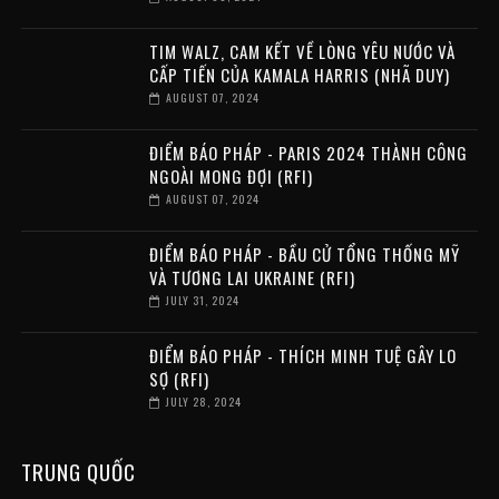
TIM WALZ, CAM KẾT VỀ LÒNG YÊU NƯỚC VÀ
CẤP TIẾN CỦA KAMALA HARRIS (NHÃ DUY)
AUGUST 07, 2024
ĐIỂM BÁO PHÁP - PARIS 2024 THÀNH CÔNG
NGOÀI MONG ĐỢI (RFI)
AUGUST 07, 2024
ĐIỂM BÁO PHÁP - BẦU CỬ TỔNG THỐNG MỸ
VÀ TƯƠNG LAI UKRAINE (RFI)
JULY 31, 2024
ĐIỂM BÁO PHÁP - THÍCH MINH TUỆ GÂY LO
SỢ (RFI)
JULY 28, 2024
TRUNG QUỐC