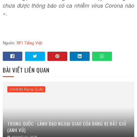
chưa được thông báo có ca nhiễm virus Corona nào
.
»
Nguồn:
RFI Tiếng Việt
BÀI VIẾT LIÊN QUAN
chính trị Trung Quốc
TRUNG QUỐC : LÃNH ĐẠO NGOẠI GIAO CỦA ĐẢNG BỊ BẮT GIỮ
(ANH VŨ)
AUGUST 12, 2025