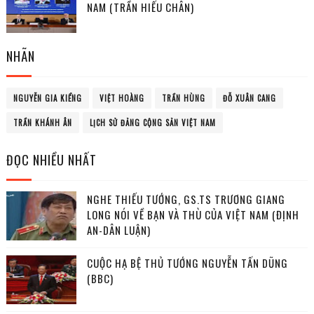
NAM (TRẦN HIẾU CHÂN)
NHÃN
NGUYỄN GIA KIỂNG
VIỆT HOÀNG
TRẦN HÙNG
ĐỖ XUÂN CANG
TRẦN KHÁNH ÂN
LỊCH SỬ ĐẢNG CỘNG SẢN VIỆT NAM
ĐỌC NHIỀU NHẤT
NGHE THIẾU TƯỚNG, GS.TS TRƯƠNG GIANG
LONG NÓI VỀ BẠN VÀ THÙ CỦA VIỆT NAM (ĐỊNH
AN-DÂN LUẬN)
CUỘC HẠ BỆ THỦ TƯỚNG NGUYỄN TẤN DŨNG
(BBC)