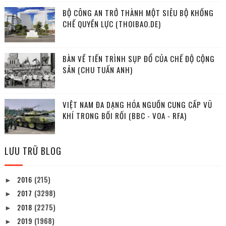
BỘ CÔNG AN TRỞ THÀNH MỘT SIÊU BỘ KHỐNG
CHẾ QUYỀN LỰC (THOIBAO.DE)
BÀN VỀ TIẾN TRÌNH SỤP ĐỔ CỦA CHẾ ĐỘ CỘNG
SẢN (CHU TUẤN ANH)
VIỆT NAM ĐA DẠNG HÓA NGUỒN CUNG CẤP VŨ
KHÍ TRONG BỐI RỐI (BBC - VOA - RFA)
LƯU TRỮ BLOG
2016
(215)
►
2017
(3298)
►
2018
(2275)
►
2019
(1968)
►