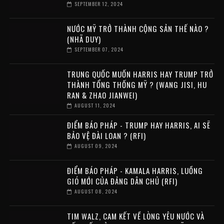
SEPTEMBER 12, 2024
NƯỚC MỸ TRỞ THÀNH CỘNG SẢN THẾ NÀO ?
(NHÃ DUY)
SEPTEMBER 07, 2024
TRUNG QUỐC MUỐN HARRIS HAY TRUMP TRỞ
THÀNH TỔNG THỐNG MỸ ? (WANG JISI, HU
RAN & ZHAO JIANWEI)
AUGUST 11, 2024
ĐIỂM BÁO PHÁP - TRUMP HAY HARRIS, AI SẼ
BẢO VỆ ĐÀI LOAN ? (RFI)
AUGUST 09, 2024
ĐIỂM BÁO PHÁP - KAMALA HARRIS, LUỒNG
GIÓ MỚI CỦA ĐẢNG DÂN CHỦ (RFI)
AUGUST 08, 2024
TIM WALZ, CAM KẾT VỀ LÒNG YÊU NƯỚC VÀ