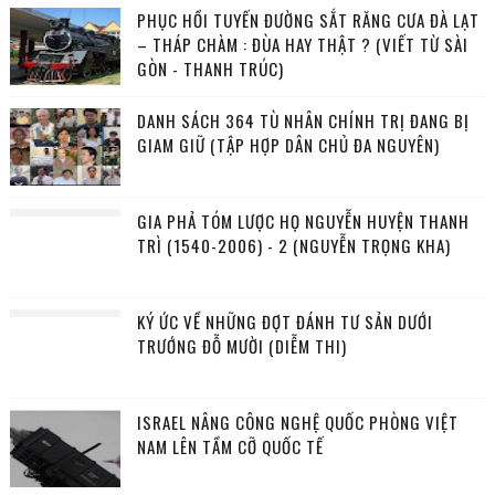
PHỤC HỒI TUYẾN ĐƯỜNG SẮT RĂNG CƯA ĐÀ LẠT
– THÁP CHÀM : ĐÙA HAY THẬT ? (VIẾT TỪ SÀI
GÒN - THANH TRÚC)
DANH SÁCH 364 TÙ NHÂN CHÍNH TRỊ ĐANG BỊ
GIAM GIỮ (TẬP HỢP DÂN CHỦ ĐA NGUYÊN)
GIA PHẢ TÓM LƯỢC HỌ NGUYỄN HUYỆN THANH
TRÌ (1540-2006) - 2 (NGUYỄN TRỌNG KHA)
KÝ ỨC VỀ NHỮNG ĐỢT ĐÁNH TƯ SẢN DƯỚI
TRƯỚNG ĐỖ MƯỜI (DIỄM THI)
ISRAEL NÂNG CÔNG NGHỆ QUỐC PHÒNG VIỆT
NAM LÊN TẦM CỠ QUỐC TẾ