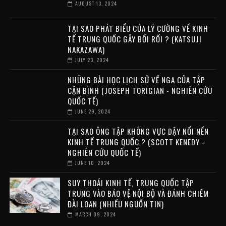
AUGUST 13, 2024
TẠI SAO PHÁT BIỂU CỦA LÝ CƯỜNG VỀ KINH
TẾ TRUNG QUỐC GÂY BỐI RỐI ? (KATSUJI
NAKAZAWA)
JULY 23, 2024
NHỮNG BÀI HỌC LỊCH SỬ VỀ NGA CỦA TẬP
CẬN BÌNH (JOSEPH TORIGIAN - NGHIÊN CỨU
QUỐC TẾ)
JUNE 29, 2024
TẠI SAO ÔNG TẬP KHÔNG VỰC DẬY NỔI NỀN
KINH TẾ TRUNG QUỐC ? (SCOTT KENEDY -
NGHIÊN CỨU QUỐC TẾ)
JUNE 10, 2024
SUY THOÁI KINH TẾ, TRUNG QUỐC TẬP
TRUNG VÀO BẢO VỆ NỘI BỘ VÀ ĐÁNH CHIẾM
ĐÀI LOAN (NHIỀU NGUỒN TIN)
MARCH 09, 2024