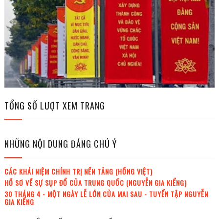
TỔNG SỐ LƯỢT XEM TRANG
NHỮNG NỘI DUNG ĐÁNG CHÚ Ý
CÁC KHÁI NIỆM CHÍNH TRỊ NỀN TẢNG (HỒNG VIỆT)
HỒ SƠ VỀ SỰ SỤP ĐỔ CỦA TRUNG QUỐC (NGUYỄN GIA KIỂNG)
30 THÁNG 4 - MỘT NGÀY LỄ LỚN CỦA MAI SAU - TUYỂN TẬP NGUYỄN
GIA KIỂNG