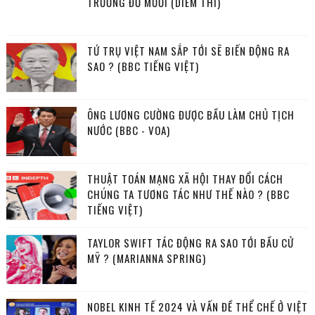
TRƯỚNG ĐỖ MƯỜI (DIỄM THI)
TỨ TRỤ VIỆT NAM SẮP TỚI SẼ BIẾN ĐỘNG RA
SAO ? (BBC TIẾNG VIỆT)
ÔNG LƯƠNG CƯỜNG ĐƯỢC BẦU LÀM CHỦ TỊCH
NƯỚC (BBC - VOA)
THUẬT TOÁN MẠNG XÃ HỘI THAY ĐỔI CÁCH
CHÚNG TA TƯƠNG TÁC NHƯ THẾ NÀO ? (BBC
TIẾNG VIỆT)
TAYLOR SWIFT TÁC ĐỘNG RA SAO TỚI BẦU CỬ
MỸ ? (MARIANNA SPRING)
NOBEL KINH TẾ 2024 VÀ VẤN ĐỀ THỂ CHẾ Ở VIỆT