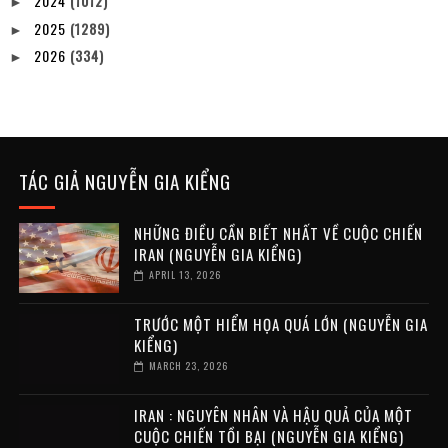
2024
(1012)
►
2025
(1289)
►
2026
(334)
►
TÁC GIẢ NGUYỄN GIA KIỂNG
NHỮNG ĐIỀU CẦN BIẾT NHẤT VỀ CUỘC CHIẾN
IRAN (NGUYỄN GIA KIỂNG)
APRIL 13, 2026
TRƯỚC MỘT HIỂM HỌA QUÁ LỚN (NGUYỄN GIA
KIỂNG)
MARCH 23, 2026
IRAN : NGUYÊN NHÂN VÀ HẬU QUẢ CỦA MỘT
CUỘC CHIẾN TỒI BẠI (NGUYỄN GIA KIỂNG)