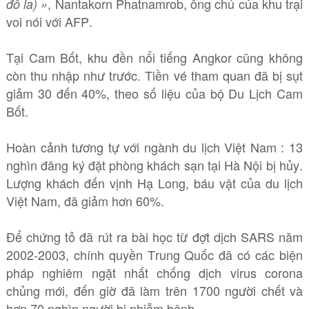
, Nantakorn Phatnamrob, ông chủ của khu trại
đô la) »
voi nói với AFP.
Tại Cam Bốt, khu đền nổi tiếng Angkor cũng không
còn thu nhập như trước. Tiền vé tham quan đã bị sụt
giảm 30 đến 40%, theo số liệu của bộ Du Lịch Cam
Bốt.
Hoàn cảnh tương tự với ngành du lịch Việt Nam : 13
nghìn đăng ký đặt phòng khách sạn tại Hà Nội bị hủy.
Lượng khách đến vịnh Hạ Long, báu vật của du lịch
Việt Nam, đã giảm hơn 60%.
Để chứng tỏ đã rút ra bài học từ đợt dịch SARS năm
2002-2003, chính quyền Trung Quốc đã có các biện
pháp nghiêm ngặt nhất chống dịch virus corona
chủng mới, đến giờ đã làm trên 1700 người chết và
hơn 70 nghìn người bị nhiễm bệnh.