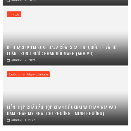
Tin tức
KẾ HOẠCH KIỂM SOÁT GAZA CỦA ISRAEL BỊ QUỐC TẾ VÀ DƯ
LUẬN TRONG NƯỚC PHẢN ĐỐI MẠNH (ANH VŨ)
AUGUST 12, 2025
Cuộc chiến Nga-Ukraine
LIÊN HIỆP CHÂU ÂU HỌP KHẨN ĐỂ UKRAINA THAM GIA VÀO
ĐÀM PHÁN MỸ-NGA (CHI PHƯƠNG - MINH PHƯƠNG)
AUGUST 11, 2025