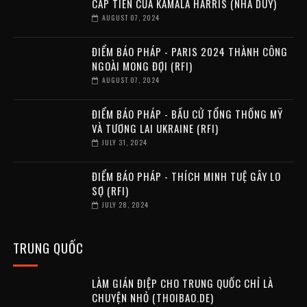
CẤP TIẾN CỦA KAMALA HARRIS (NHÃ DUY)
AUGUST 07, 2024
ĐIỂM BÁO PHÁP - PARIS 2024 THÀNH CÔNG
NGOÀI MONG ĐỢI (RFI)
AUGUST 07, 2024
ĐIỂM BÁO PHÁP - BẦU CỬ TỔNG THỐNG MỸ
VÀ TƯƠNG LAI UKRAINE (RFI)
JULY 31, 2024
ĐIỂM BÁO PHÁP - THÍCH MINH TUỆ GÂY LO
SỢ (RFI)
JULY 28, 2024
TRUNG QUỐC
LÀM GIÁN ĐIỆP CHO TRUNG QUỐC CHỈ LÀ
CHUYỆN NHỎ (THOIBAO.DE)