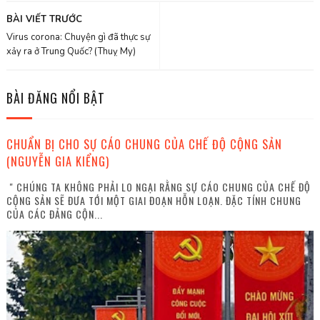
BÀI VIẾT TRƯỚC
Virus corona: Chuyện gì đã thực sự
xảy ra ở Trung Quốc? (Thuỵ My)
BÀI ĐĂNG NỔI BẬT
CHUẨN BỊ CHO SỰ CÁO CHUNG CỦA CHẾ ĐỘ CỘNG SẢN
(NGUYỄN GIA KIỂNG)
" CHÚNG TA KHÔNG PHẢI LO NGẠI RẰNG SỰ CÁO CHUNG CỦA CHẾ ĐỘ
CỘNG SẢN SẼ ĐƯA TỚI MỘT GIAI ĐOẠN HỖN LOẠN. ĐẶC TÍNH CHUNG
CỦA CÁC ĐẢNG CỘN...