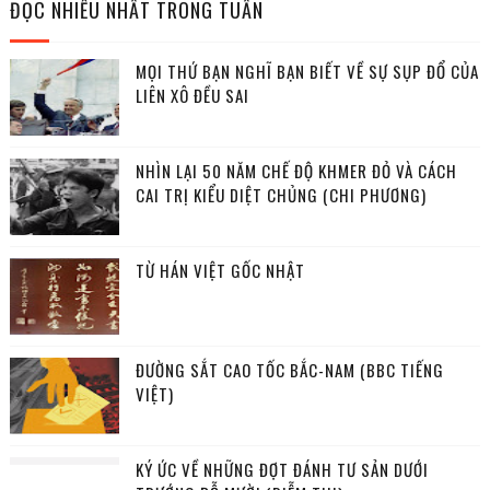
ĐỌC NHIỀU NHẤT TRONG TUẦN
MỌI THỨ BẠN NGHĨ BẠN BIẾT VỀ SỰ SỤP ĐỔ CỦA
LIÊN XÔ ĐỀU SAI
NHÌN LẠI 50 NĂM CHẾ ĐỘ KHMER ĐỎ VÀ CÁCH
CAI TRỊ KIỂU DIỆT CHỦNG (CHI PHƯƠNG)
TỪ HÁN VIỆT GỐC NHẬT
ĐƯỜNG SẮT CAO TỐC BẮC-NAM (BBC TIẾNG
VIỆT)
KÝ ỨC VỀ NHỮNG ĐỢT ĐÁNH TƯ SẢN DƯỚI