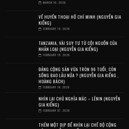
MARCH 10, 2026
VỀ HUYỀN THOẠI HỒ CHÍ MINH (NGUYỄN GIA
KIỂNG)
FEBRUARY 19, 2026
TANZANIA, VÀI SUY TƯ TỪ CỘI NGUỒN CỦA
NHÂN LOẠI (NGUYỄN GIA KIỂNG)
FEBRUARY 19, 2026
ĐẢNG CỘNG SẢN VỪA TRÒN 96 TUỔI, CÒN
SỐNG BAO LÂU NỮA ? (NGUYỄN GIA KIỂNG ,
HOÀNG BÁCH)
FEBRUARY 14, 2026
NHÌN LẠI CHỦ NGHĨA MÁC – LÊNIN (NGUYỄN
GIA KIỂNG)
FEBRUARY 07, 2026
THÊM MỘT DỊP ĐỂ NHÌN LẠI CHẾ ĐỘ CỘNG