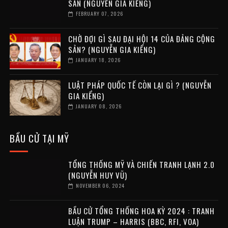
SẢN (NGUYỄN GIA KIỂNG)
FEBRUARY 07, 2026
CHỜ ĐỢI GÌ SAU ĐẠI HỘI 14 CỦA ĐẢNG CỘNG
SẢN? (NGUYỄN GIA KIỂNG)
JANUARY 18, 2026
LUẬT PHÁP QUỐC TẾ CÒN LẠI GÌ ? (NGUYỄN
GIA KIỂNG)
JANUARY 08, 2026
BẦU CỬ TẠI MỸ
TỔNG THỐNG MỸ VÀ CHIẾN TRANH LẠNH 2.0
(NGUYỄN HUY VŨ)
NOVEMBER 06, 2024
BẦU CỬ TỔNG THỐNG HOA KỲ 2024 : TRANH
LUẬN TRUMP – HARRIS (BBC, RFI, VOA)