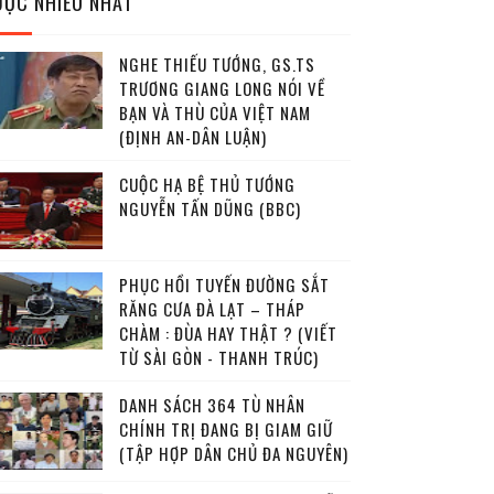
ĐỌC NHIỀU NHẤT
NGHE THIẾU TƯỚNG, GS.TS
TRƯƠNG GIANG LONG NÓI VỀ
BẠN VÀ THÙ CỦA VIỆT NAM
(ĐỊNH AN-DÂN LUẬN)
CUỘC HẠ BỆ THỦ TƯỚNG
NGUYỄN TẤN DŨNG (BBC)
PHỤC HỒI TUYẾN ĐƯỜNG SẮT
RĂNG CƯA ĐÀ LẠT – THÁP
CHÀM : ĐÙA HAY THẬT ? (VIẾT
TỪ SÀI GÒN - THANH TRÚC)
DANH SÁCH 364 TÙ NHÂN
CHÍNH TRỊ ĐANG BỊ GIAM GIỮ
(TẬP HỢP DÂN CHỦ ĐA NGUYÊN)