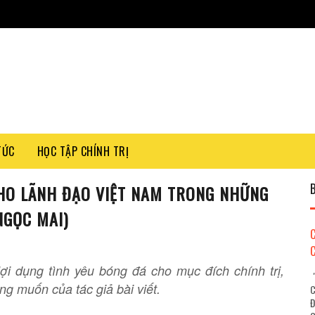
TỨC
HỌC TẬP CHÍNH TRỊ
HO LÃNH ĐẠO VIỆT NAM TRONG NHỮNG
NGỌC MAI)
ợi dụng tình yêu bóng đá cho mục đích chính trị,
"
g muốn của tác giả bài viết.
C
Đ