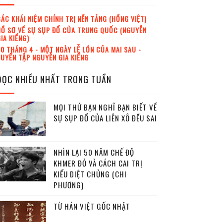
ÁC KHÁI NIỆM CHÍNH TRỊ NỀN TẢNG (HỒNG VIỆT)
Ồ SƠ VỀ SỰ SỤP ĐỔ CỦA TRUNG QUỐC (NGUYỄN
IA KIỂNG)
0 THÁNG 4 - MỘT NGÀY LỄ LỚN CỦA MAI SAU -
UYỂN TẬP NGUYỄN GIA KIỂNG
ĐỌC NHIỀU NHẤT TRONG TUẦN
MỌI THỨ BẠN NGHĨ BẠN BIẾT VỀ
SỰ SỤP ĐỔ CỦA LIÊN XÔ ĐỀU SAI
NHÌN LẠI 50 NĂM CHẾ ĐỘ
KHMER ĐỎ VÀ CÁCH CAI TRỊ
KIỂU DIỆT CHỦNG (CHI
PHƯƠNG)
TỪ HÁN VIỆT GỐC NHẬT