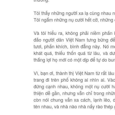
Tôi thấy những người xa lạ cùng nhau 
Tôi ngắm những nụ cười hết cỡ, những 
Và tôi hiểu ra, không phải niềm phấn
đảo người dân Việt Nam tưng bừng đến
tươi, phấn khích, bình đẳng này. Nó m
khát quá, thiếu thốn quá từ lâu, và 
thắng lợi họ mới có một dịp để tự do bu
Vì, bạn ơi, thành thị Việt Nam từ rất lâ
trang đi trên phố không ai nhìn ai. V
đứng cạnh nhau, không một nụ cười ha
thiện dễ gần, nhưng vẫn chỉ trong nh
còn nói chung vẫn xa cách, lạnh lẽo,
tên nhau, và nhà nào nhà nấy rào thép g