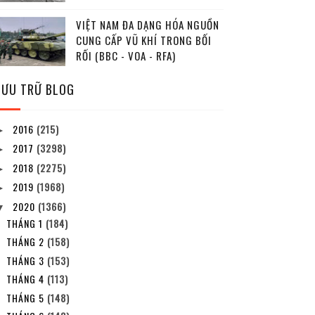
VIỆT NAM ĐA DẠNG HÓA NGUỒN
CUNG CẤP VŨ KHÍ TRONG BỐI
RỐI (BBC - VOA - RFA)
LƯU TRỮ BLOG
2016
(215)
►
2017
(3298)
►
2018
(2275)
►
2019
(1968)
►
2020
(1366)
▼
THÁNG 1
(184)
THÁNG 2
(158)
THÁNG 3
(153)
THÁNG 4
(113)
THÁNG 5
(148)