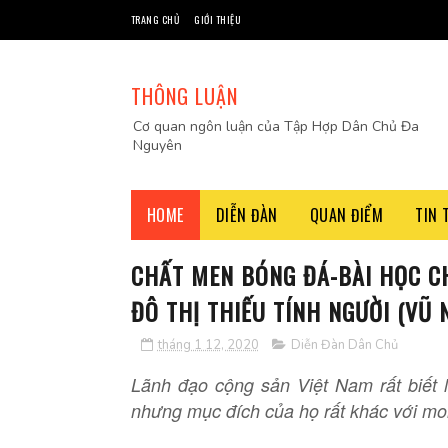
TRANG CHỦ
GIỚI THIỆU
THÔNG LUẬN
Cơ quan ngôn luận của Tập Hợp Dân Chủ Đa
Nguyên
HOME
DIỄN ĐÀN
QUAN ĐIỂM
TIN 
CHẤT MEN BÓNG ĐÁ-BÀI HỌC C
ĐÔ THỊ THIẾU TÍNH NGƯỜI (VŨ 
tháng 1 12, 2020
Diễn Đàn Dân Chủ
Lãnh đạo cộng sản Việt Nam rất biết l
nhưng mục đích của họ rất khác với mon