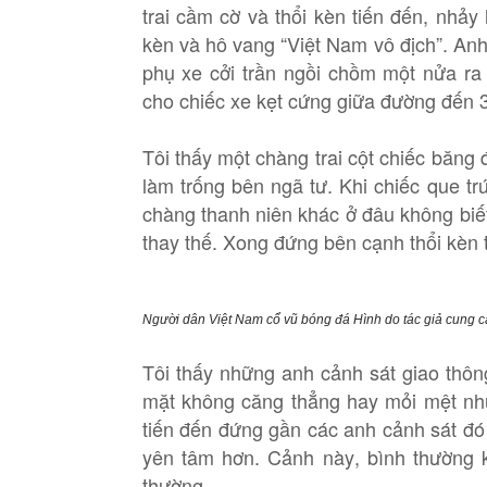
trai cầm cờ và thổi kèn tiến đến, nhảy 
kèn và hô vang “Việt Nam vô địch”. Anh
phụ xe cởi trần ngồi chồm một nửa r
cho chiếc xe kẹt cứng giữa đường đến 3
Tôi thấy một chàng trai cột chiếc băng
làm trống bên ngã tư. Khi chiếc que 
chàng thanh niên khác ở đâu không biết
thay thế. Xong đứng bên cạnh thổi kèn t
Người dân Việt Nam cổ vũ bóng đá Hình do tác giả cung c
Tôi thấy những anh cảnh sát giao thô
mặt không căng thẳng hay mỏi mệt như
tiến đến đứng gần các anh cảnh sát đ
yên tâm hơn. Cảnh này, bình thường k
thường.