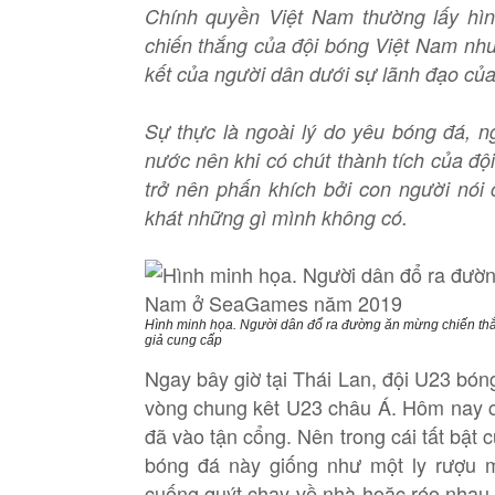
Chính quyền Việt Nam thường lấy hì
chiến thắng của đội bóng Việt Nam như
kết của người dân dưới sự lãnh đạo của
Sự thực là ngoài lý do yêu bóng đá, ng
nước nên khi có chút thành tích của đội
trở nên phấn khích bởi con người nói
khát những gì mình không có.
Hình minh họa. Người dân đổ ra đường ăn mừng chiến th
giả cung cấp
Ngay bây giờ tại Thái Lan, đội U23 bón
vòng chung kêt U23 châu Á. Hôm nay c
đã vào tận cổng. Nên trong cái tất bật 
bóng đá này giống như một ly rượu mạ
cuống quýt chạy về nhà hoặc réo nhau 