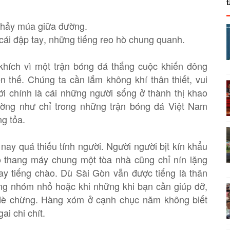
nhảy múa giữa đường.
cái đập tay, những tiếng reo hò chung quanh.
 khích vì một trận bóng đá thắng cuộc khiến đông
 thế. Chúng ta cần lắm không khí thân thiết, vui
ới chính là cái những người sống ở thành thị khao
dường như chỉ trong những trận bóng đá Việt Nam
ng tỏa.
u nay quá thiếu tính người. Người người bịt kín khẩu
ào thang máy chung một tòa nhà cũng chỉ nín lặng
y tiếng chào. Dù Sài Gòn vẫn được tiếng là thân
ững nhóm nhỏ hoặc khi những khi bạn cần giúp đỡ,
 dè chừng. Hàng xóm ở cạnh chục năm không biết
ai chi chít.