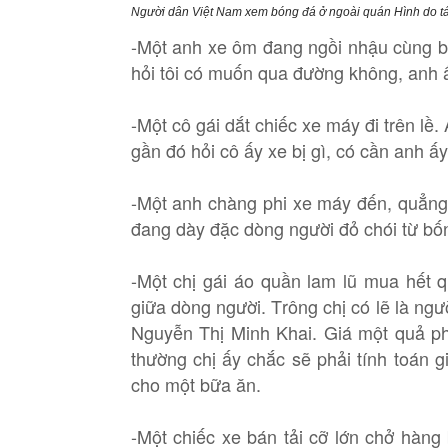
Người dân Việt Nam xem bóng đá ở ngoài quán Hình do tá
-Một anh xe ôm đang ngồi nhậu cùng b
hỏi tôi có muốn qua đường không, anh 
-Một cô gái dắt chiếc xe máy đi trên lề
gần đó hỏi cô ấy xe bị gì, có cần anh 
-Một anh chàng phi xe máy đến, quẳng v
đang dày đặc dòng người đỏ chói từ bố
-Một chị gái áo quần lam lũ mua hết
giữa dòng người. Trông chị có lẽ là ng
Nguyễn Thị Minh Khai. Giá một quả p
thường chị ấy chắc sẽ phải tính toán 
cho một bữa ăn.
-Một chiếc xe bán tải cỡ lớn chở hàng