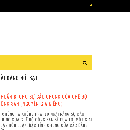
BÀI ĐĂNG NỔI BẬT
CHUẨN BỊ CHO SỰ CÁO CHUNG CỦA CHẾ ĐỘ
CỘNG SẢN (NGUYỄN GIA KIỂNG)
 CHÚNG TA KHÔNG PHẢI LO NGẠI RẰNG SỰ CÁO
HUNG CỦA CHẾ ĐỘ CỘNG SẢN SẼ ĐƯA TỚI MỘT GIAI
OẠN HỖN LOẠN. ĐẶC TÍNH CHUNG CỦA CÁC ĐẢNG