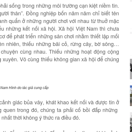
hải sống trong những môi trường cạn kiệt niềm tin.
người thân”. Đồng nghiệp bốn năm năm chỉ biết tên
quanh quẩn ở những người chơi với nhau từ thuở mặc
u những kết nối xã hội. Xã hội Việt Nam thì chưa
cơ để phát triển những sân chơi nhằm thiết lập mối
ên nhiên, thiếu những bãi cỏ, rừng cây, bờ sông…
ò chuyện cùng nhau. Thiếu những hoạt động cộng
ng xuyên. Vô cùng thiếu không gian xã hội để chúng
t Nam Hình do tác giả cung cấp
cảnh giác bủa vây, khát khao kết nối và được tin ở
ng quen trong đó, chúng ta phải cố bồi đắp những
nhất thời không ý thức ra điều đó.