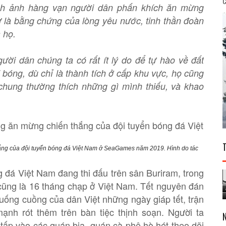
C
nh ảnh hàng vạn người dân phấn khích ăn mừng
 là bằng chứng của lòng yêu nước, tinh thần đoàn
 họ.
ười dân chúng ta có rất ít lý do để tự hào về đất
 bóng, dù chỉ là thành tích ở cấp khu vực, họ cũng
 chung thường thích những gì mình thiếu, và khao
ắng của đội tuyển bóng đá Việt Nam ở SeaGames năm 2019. Hình do tác
g đá Việt Nam đang thi đấu trên sân Buriram, trong
ũng là 16 tháng chạp ở Việt Nam. Tết nguyên đán
cuống cuồng của dân Việt những ngày giáp tết, trận
nh rót thêm trên bàn tiệc thịnh soạn. Người ta
tấp vào các quán bia, quán cà phê hò hét theo dõi