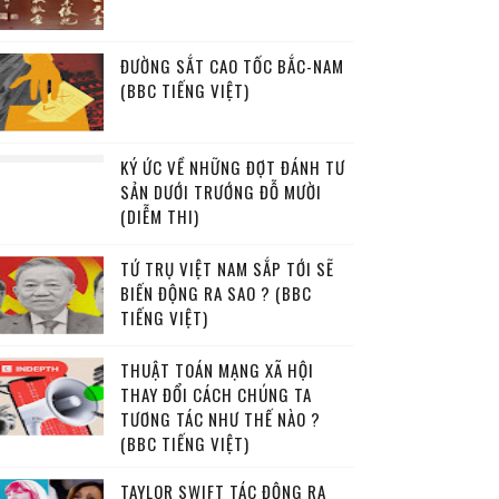
ĐƯỜNG SẮT CAO TỐC BẮC-NAM
(BBC TIẾNG VIỆT)
KÝ ỨC VỀ NHỮNG ĐỢT ĐÁNH TƯ
SẢN DƯỚI TRƯỚNG ĐỖ MƯỜI
(DIỄM THI)
TỨ TRỤ VIỆT NAM SẮP TỚI SẼ
BIẾN ĐỘNG RA SAO ? (BBC
TIẾNG VIỆT)
THUẬT TOÁN MẠNG XÃ HỘI
THAY ĐỔI CÁCH CHÚNG TA
TƯƠNG TÁC NHƯ THẾ NÀO ?
(BBC TIẾNG VIỆT)
TAYLOR SWIFT TÁC ĐỘNG RA