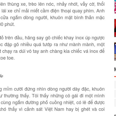
lên thùng xe, trèo lên nóc, nhảy nhót, vẫy cờ, thổi
 lái xe chỉ mải miết cầm điện thoại quay phim. Anh
a cửa ngắm dòng người, khuôn mặt bình thản mặc
0 phút.
 đỏ trên đầu, hăng say gõ chiếc khay inox úp ngược
trúc đập gõ nhiều quá tướp ra như mành mành, một
 chạy ra dúi vô tay anh chàng kia chiếc vá inox để
oe toe.
ấp
ng mỉm cười đứng nhìn dòng người dày đặc, khuôn
 thường thấy. Tôi thấy những cô gái đi một mình
ó cùng ngắm đường phố cuồng nhiệt, có lẽ để được
hó thấy vì cảnh sát Việt Nam hay bị ghét và coi