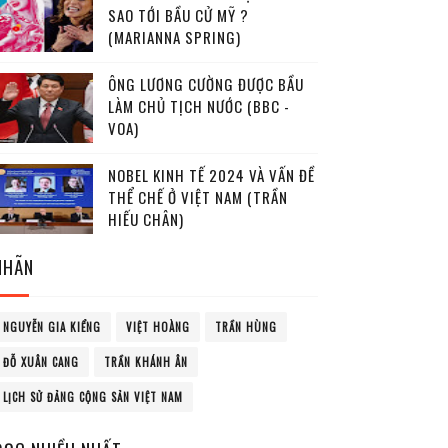
SAO TỚI BẦU CỬ MỸ ?
(MARIANNA SPRING)
ÔNG LƯƠNG CƯỜNG ĐƯỢC BẦU
LÀM CHỦ TỊCH NƯỚC (BBC -
VOA)
NOBEL KINH TẾ 2024 VÀ VẤN ĐỀ
THỂ CHẾ Ở VIỆT NAM (TRẦN
HIẾU CHÂN)
NHÃN
NGUYỄN GIA KIỂNG
VIỆT HOÀNG
TRẦN HÙNG
ĐỖ XUÂN CANG
TRẦN KHÁNH ÂN
LỊCH SỬ ĐẢNG CỘNG SẢN VIỆT NAM