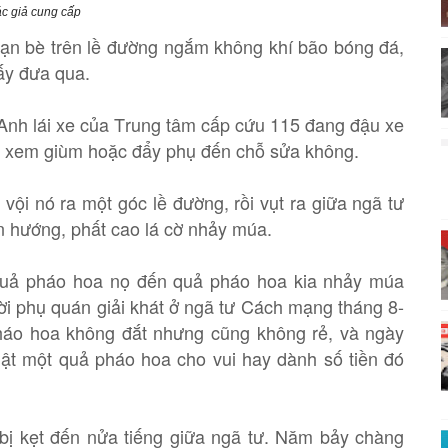
c giả cung cấp
ạn bè trên lề đường ngắm không khí bão bóng đá,
ấy đưa qua.
. Anh lái xe của Trung tâm cấp cứu 115 đang đậu xe
ấy xem giùm hoặc đẩy phụ đến chỗ sửa không.
ội nó ra một góc lề đường, rồi vụt ra giữa ngã tư
n hướng, phất cao lá cờ nhảy múa.
 quả pháo hoa nọ đến quả pháo hoa kia nhảy múa
ười phụ quán giải khát ở ngã tư Cách mạng tháng 8-
háo hoa không đắt nhưng cũng không rẻ, và ngày
giật một quả pháo hoa cho vui hay dành số tiền đó
 bị kẹt đến nửa tiếng giữa ngã tư. Năm bảy chàng