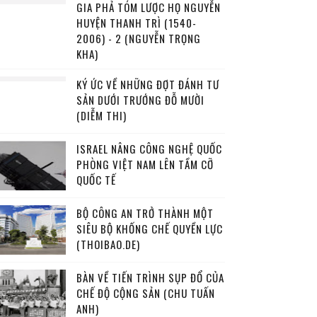
GIA PHẢ TÓM LƯỢC HỌ NGUYỄN
HUYỆN THANH TRÌ (1540-
2006) - 2 (NGUYỄN TRỌNG
KHA)
KÝ ỨC VỀ NHỮNG ĐỢT ĐÁNH TƯ
SẢN DƯỚI TRƯỚNG ĐỖ MƯỜI
(DIỄM THI)
ISRAEL NÂNG CÔNG NGHỆ QUỐC
PHÒNG VIỆT NAM LÊN TẦM CỠ
QUỐC TẾ
BỘ CÔNG AN TRỞ THÀNH MỘT
SIÊU BỘ KHỐNG CHẾ QUYỀN LỰC
(THOIBAO.DE)
BÀN VỀ TIẾN TRÌNH SỤP ĐỔ CỦA
CHẾ ĐỘ CỘNG SẢN (CHU TUẤN
ANH)