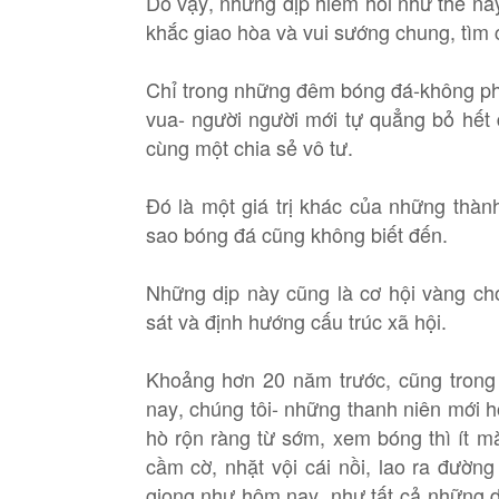
Do vậy, những dịp hiếm hoi như thế nà
khắc giao hòa và vui sướng chung, tìm 
Chỉ trong những đêm bóng đá-không ph
vua- người người mới tự quẳng bỏ hết 
cùng một chia sẻ vô tư.
Đó là một giá trị khác của những thành
sao bóng đá cũng không biết đến.
Những dịp này cũng là cơ hội vàng ch
sát và định hướng cấu trúc xã hội.
Khoảng hơn 20 năm trước, cũng trong
nay, chúng tôi- những thanh niên mới 
hò rộn ràng từ sớm, xem bóng thì ít mà 
cầm cờ, nhặt vội cái nồi, lao ra đườ
giọng như hôm nay, như tất cả những dị