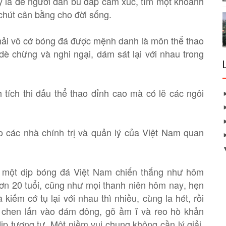
y là để người dân bù đắp cảm xúc, tìm một khoảnh
chút cân bằng cho đời sống.
ải vô cớ bóng đá được mệnh danh là môn thể thao
dè chừng và nghi ngại, dám sát lại với nhau trong
 tích thi đấu thể thao đỉnh cao mà có lẽ các ngôi
o các nhà chính trị và quản lý của Việt Nam quan
 một dịp bóng đá Việt Nam chiến thắng như hôm
hơn 20 tuổi, cũng như mọi thanh niên hôm nay, hẹn
kiếm cớ tụ lại với nhau thì nhiều, cùng la hét, rồi
ng chen lấn vào đám đông, gõ ầm ĩ và reo hò khản
p tương tự. Một niềm vui chung không cần lý giải,