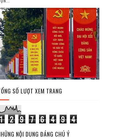
ỘN...
TỔNG SỐ LƯỢT XEM TRANG
1
2
9
7
6
4
9
4
NHỮNG NỘI DUNG ĐÁNG CHÚ Ý