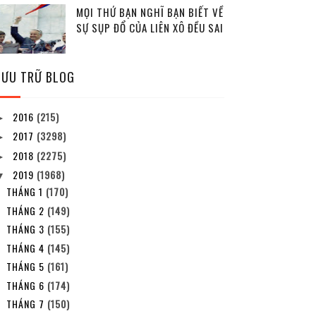
MỌI THỨ BẠN NGHĨ BẠN BIẾT VỀ
SỰ SỤP ĐỔ CỦA LIÊN XÔ ĐỀU SAI
LƯU TRỮ BLOG
2016
(215)
►
2017
(3298)
►
2018
(2275)
►
2019
(1968)
▼
THÁNG 1
(170)
THÁNG 2
(149)
THÁNG 3
(155)
THÁNG 4
(145)
THÁNG 5
(161)
THÁNG 6
(174)
THÁNG 7
(150)