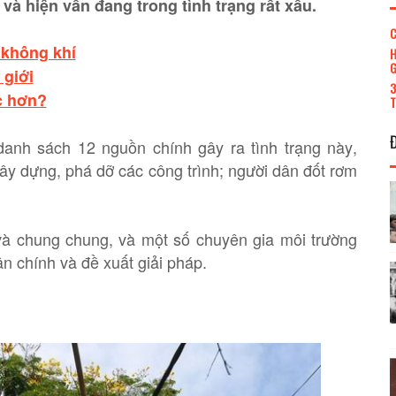
 và hiện vẫn đang trong tình trạng rất xấu.
C
 không khí
H
G
 giới
3
c hơn?
T
anh sách 12 nguồn chính gây ra tình trạng này,
 xây dựng, phá dỡ các công trình; người dân đốt rơm
à chung chung, và một số chuyên gia môi trường
n chính và đề xuất giải pháp.