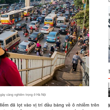
C
ngày càng nghiêm trọng ở Hà Nội
iểm đã lọt vào vị trí đầu bảng về ô nhiễm trên