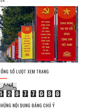
ỘN...
TỔNG SỐ LƯỢT XEM TRANG
1
2
9
7
7
0
9
8
NHỮNG NỘI DUNG ĐÁNG CHÚ Ý