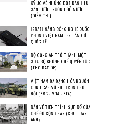
KÝ ỨC VỀ NHỮNG ĐỢT ĐÁNH TƯ
SẢN DƯỚI TRƯỚNG ĐỖ MƯỜI
(DIỄM THI)
ISRAEL NÂNG CÔNG NGHỆ QUỐC
PHÒNG VIỆT NAM LÊN TẦM CỠ
QUỐC TẾ
BỘ CÔNG AN TRỞ THÀNH MỘT
SIÊU BỘ KHỐNG CHẾ QUYỀN LỰC
(THOIBAO.DE)
VIỆT NAM ĐA DẠNG HÓA NGUỒN
CUNG CẤP VŨ KHÍ TRONG BỐI
RỐI (BBC - VOA - RFA)
BÀN VỀ TIẾN TRÌNH SỤP ĐỔ CỦA
CHẾ ĐỘ CỘNG SẢN (CHU TUẤN
ANH)