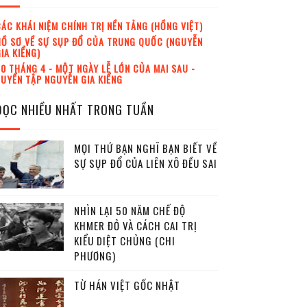
ÁC KHÁI NIỆM CHÍNH TRỊ NỀN TẢNG (HỒNG VIỆT)
Ồ SƠ VỀ SỰ SỤP ĐỔ CỦA TRUNG QUỐC (NGUYỄN
IA KIỂNG)
0 THÁNG 4 - MỘT NGÀY LỄ LỚN CỦA MAI SAU -
UYỂN TẬP NGUYỄN GIA KIỂNG
ĐỌC NHIỀU NHẤT TRONG TUẦN
MỌI THỨ BẠN NGHĨ BẠN BIẾT VỀ
SỰ SỤP ĐỔ CỦA LIÊN XÔ ĐỀU SAI
NHÌN LẠI 50 NĂM CHẾ ĐỘ
KHMER ĐỎ VÀ CÁCH CAI TRỊ
KIỂU DIỆT CHỦNG (CHI
PHƯƠNG)
TỪ HÁN VIỆT GỐC NHẬT