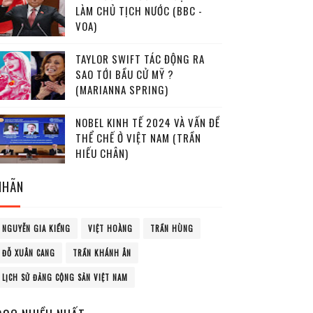
LÀM CHỦ TỊCH NƯỚC (BBC -
VOA)
TAYLOR SWIFT TÁC ĐỘNG RA
SAO TỚI BẦU CỬ MỸ ?
(MARIANNA SPRING)
NOBEL KINH TẾ 2024 VÀ VẤN ĐỀ
THỂ CHẾ Ở VIỆT NAM (TRẦN
HIẾU CHÂN)
NHÃN
NGUYỄN GIA KIỂNG
VIỆT HOÀNG
TRẦN HÙNG
ĐỖ XUÂN CANG
TRẦN KHÁNH ÂN
LỊCH SỬ ĐẢNG CỘNG SẢN VIỆT NAM