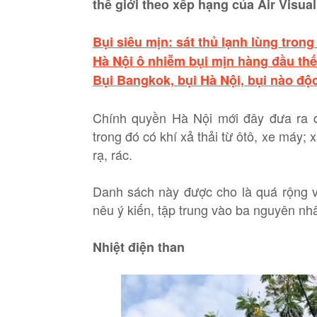
thế giới theo xếp hạng của Air Visual
Bụi siêu mịn: sát thủ lạnh lùng trong
Hà Nội ô nhiễm bụi mịn hàng đầu thế
Bụi Bangkok, bụi Hà Nội, bụi nào độ
Chính quyền Hà Nội mới đây đưa ra d
trong đó có khí xả thải từ ôtô, xe máy;
rạ, rác.
Danh sách này được cho là quá rộng v
nêu ý kiến, tập trung vào ba nguyên nhâ
Nhiệt điện than