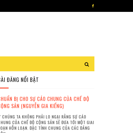
BÀI ĐĂNG NỔI BẬT
CHUẨN BỊ CHO SỰ CÁO CHUNG CỦA CHẾ ĐỘ
CỘNG SẢN (NGUYỄN GIA KIỂNG)
 CHÚNG TA KHÔNG PHẢI LO NGẠI RẰNG SỰ CÁO
HUNG CỦA CHẾ ĐỘ CỘNG SẢN SẼ ĐƯA TỚI MỘT GIAI
OẠN HỖN LOẠN. ĐẶC TÍNH CHUNG CỦA CÁC ĐẢNG