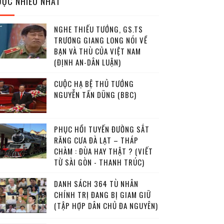
ĐỌC NHIỀU NHẤT
NGHE THIẾU TƯỚNG, GS.TS
TRƯƠNG GIANG LONG NÓI VỀ
BẠN VÀ THÙ CỦA VIỆT NAM
(ĐỊNH AN-DÂN LUẬN)
CUỘC HẠ BỆ THỦ TƯỚNG
NGUYỄN TẤN DŨNG (BBC)
PHỤC HỒI TUYẾN ĐƯỜNG SẮT
RĂNG CƯA ĐÀ LẠT – THÁP
CHÀM : ĐÙA HAY THẬT ? (VIẾT
TỪ SÀI GÒN - THANH TRÚC)
DANH SÁCH 364 TÙ NHÂN
CHÍNH TRỊ ĐANG BỊ GIAM GIỮ
(TẬP HỢP DÂN CHỦ ĐA NGUYÊN)