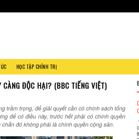
TỨC
HỌC TẬP CHÍNH TRỊ
 CÀNG ĐỘC HẠI? (BBC TIẾNG VIỆT)
g trầm trọng, để giải quyết cần có chính sách tổng
ưng để có điều này, trước hết phải có chính quyền
"
c chắn đó không phải là chính quyền cộng sản.
C
Đ