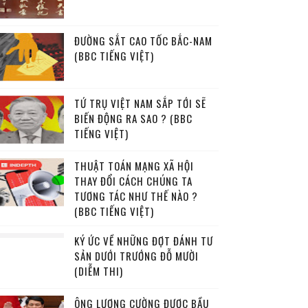
ĐƯỜNG SẮT CAO TỐC BẮC-NAM
(BBC TIẾNG VIỆT)
TỨ TRỤ VIỆT NAM SẮP TỚI SẼ
BIẾN ĐỘNG RA SAO ? (BBC
TIẾNG VIỆT)
THUẬT TOÁN MẠNG XÃ HỘI
THAY ĐỔI CÁCH CHÚNG TA
TƯƠNG TÁC NHƯ THẾ NÀO ?
(BBC TIẾNG VIỆT)
KÝ ỨC VỀ NHỮNG ĐỢT ĐÁNH TƯ
SẢN DƯỚI TRƯỚNG ĐỖ MƯỜI
(DIỄM THI)
ÔNG LƯƠNG CƯỜNG ĐƯỢC BẦU