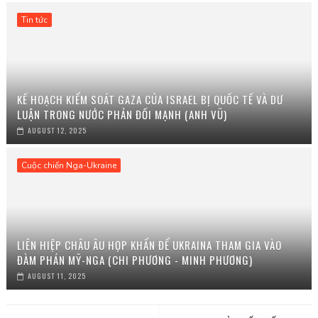
Tin tức
KẾ HOẠCH KIỂM SOÁT GAZA CỦA ISRAEL BỊ QUỐC TẾ VÀ DƯ
LUẬN TRONG NƯỚC PHẢN ĐỐI MẠNH (ANH VŨ)
AUGUST 12, 2025
Cuộc chiến Nga-Ukraine
LIÊN HIỆP CHÂU ÂU HỌP KHẨN ĐỂ UKRAINA THAM GIA VÀO
ĐÀM PHÁN MỸ-NGA (CHI PHƯƠNG - MINH PHƯƠNG)
AUGUST 11, 2025