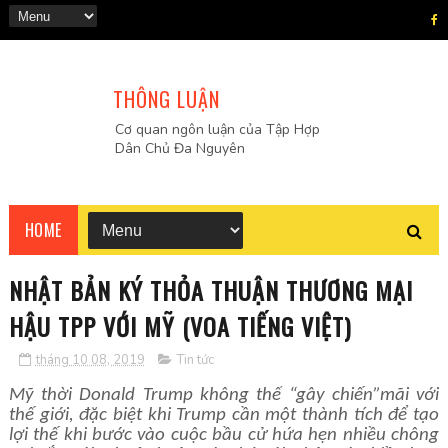
THÔNG LUẬN
Cơ quan ngôn luận của Tập Hợp
Dân Chủ Đa Nguyên
HOME
NHẬT BẢN KÝ THỎA THUẬN THƯƠNG MẠI
HẬU TPP VỚI MỸ (VOA TIẾNG VIỆT)
tháng 10 08, 2019
Tin tức
Mỹ thời Donald Trump không thể “gây chiến”mãi với
thế giới, đặc biệt khi Trump cần một thành tích để tạo
lợi thế khi bước vào cuộc bầu cử hứa hẹn nhiều chông