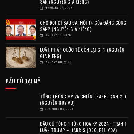
SẢN (NGUYỄN GIA KIỂNG)
FEBRUARY 07, 2026
CHỜ ĐỢI GÌ SAU ĐẠI HỘI 14 CỦA ĐẢNG CỘNG
SẢN? (NGUYỄN GIA KIỂNG)
JANUARY 18, 2026
LUẬT PHÁP QUỐC TẾ CÒN LẠI GÌ ? (NGUYỄN
GIA KIỂNG)
JANUARY 08, 2026
BẦU CỬ TẠI MỸ
TỔNG THỐNG MỸ VÀ CHIẾN TRANH LẠNH 2.0
(NGUYỄN HUY VŨ)
NOVEMBER 06, 2024
BẦU CỬ TỔNG THỐNG HOA KỲ 2024 : TRANH
LUẬN TRUMP – HARRIS (BBC, RFI, VOA)