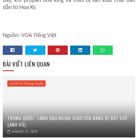
bay, khí propan hóa lỏng và thiết bị sản xuất chất bán
dẫn từ Hoa Kỳ.
Nguồn:
VOA Tiếng Việt
BÀI VIẾT LIÊN QUAN
chính trị Trung Quốc
TRUNG QUỐC : LÃNH ĐẠO NGOẠI GIAO CỦA ĐẢNG BỊ BẮT GIỮ
(ANH VŨ)
AUGUST 12, 2025