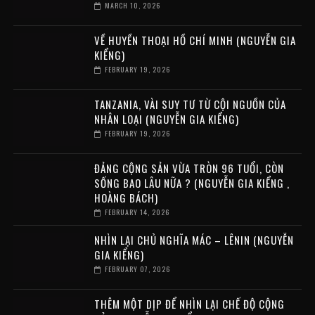
MARCH 10, 2026
VỀ HUYỀN THOẠI HỒ CHÍ MINH (NGUYỄN GIA
KIỂNG)
FEBRUARY 19, 2026
TANZANIA, VÀI SUY TƯ TỪ CỘI NGUỒN CỦA
NHÂN LOẠI (NGUYỄN GIA KIỂNG)
FEBRUARY 19, 2026
ĐẢNG CỘNG SẢN VỪA TRÒN 96 TUỔI, CÒN
SỐNG BAO LÂU NỮA ? (NGUYỄN GIA KIỂNG ,
HOÀNG BÁCH)
FEBRUARY 14, 2026
NHÌN LẠI CHỦ NGHĨA MÁC – LÊNIN (NGUYỄN
GIA KIỂNG)
FEBRUARY 07, 2026
THÊM MỘT DỊP ĐỂ NHÌN LẠI CHẾ ĐỘ CỘNG