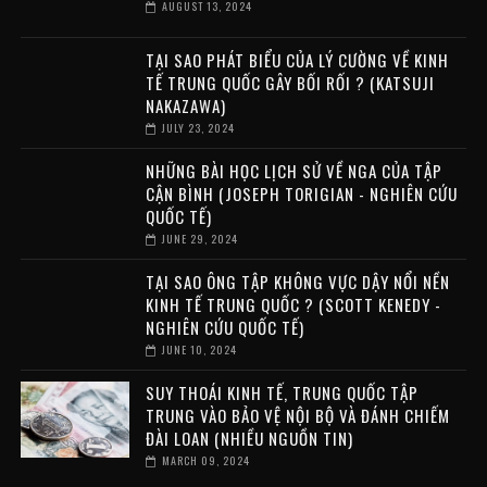
AUGUST 13, 2024
TẠI SAO PHÁT BIỂU CỦA LÝ CƯỜNG VỀ KINH
TẾ TRUNG QUỐC GÂY BỐI RỐI ? (KATSUJI
NAKAZAWA)
JULY 23, 2024
NHỮNG BÀI HỌC LỊCH SỬ VỀ NGA CỦA TẬP
CẬN BÌNH (JOSEPH TORIGIAN - NGHIÊN CỨU
QUỐC TẾ)
JUNE 29, 2024
TẠI SAO ÔNG TẬP KHÔNG VỰC DẬY NỔI NỀN
KINH TẾ TRUNG QUỐC ? (SCOTT KENEDY -
NGHIÊN CỨU QUỐC TẾ)
JUNE 10, 2024
SUY THOÁI KINH TẾ, TRUNG QUỐC TẬP
TRUNG VÀO BẢO VỆ NỘI BỘ VÀ ĐÁNH CHIẾM
ĐÀI LOAN (NHIỀU NGUỒN TIN)
MARCH 09, 2024