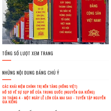
TỔNG SỐ LƯỢT XEM TRANG
NHỮNG NỘI DUNG ĐÁNG CHÚ Ý
CÁC KHÁI NIỆM CHÍNH TRỊ NỀN TẢNG (HỒNG VIỆT)
HỒ SƠ VỀ SỰ SỤP ĐỔ CỦA TRUNG QUỐC (NGUYỄN GIA KIỂNG)
30 THÁNG 4 - MỘT NGÀY LỄ LỚN CỦA MAI SAU - TUYỂN TẬP NGUYỄN
GIA KIỂNG