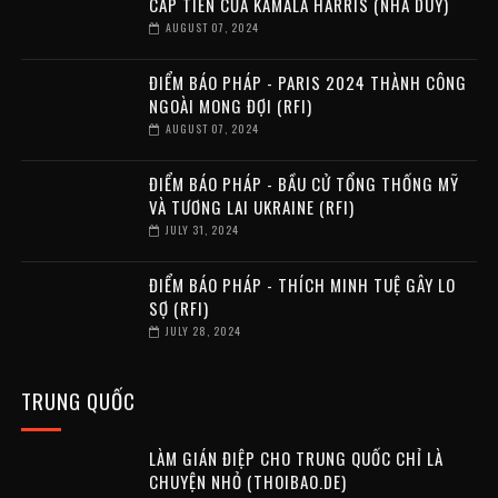
CẤP TIẾN CỦA KAMALA HARRIS (NHÃ DUY)
AUGUST 07, 2024
ĐIỂM BÁO PHÁP - PARIS 2024 THÀNH CÔNG
NGOÀI MONG ĐỢI (RFI)
AUGUST 07, 2024
ĐIỂM BÁO PHÁP - BẦU CỬ TỔNG THỐNG MỸ
VÀ TƯƠNG LAI UKRAINE (RFI)
JULY 31, 2024
ĐIỂM BÁO PHÁP - THÍCH MINH TUỆ GÂY LO
SỢ (RFI)
JULY 28, 2024
TRUNG QUỐC
LÀM GIÁN ĐIỆP CHO TRUNG QUỐC CHỈ LÀ
CHUYỆN NHỎ (THOIBAO.DE)