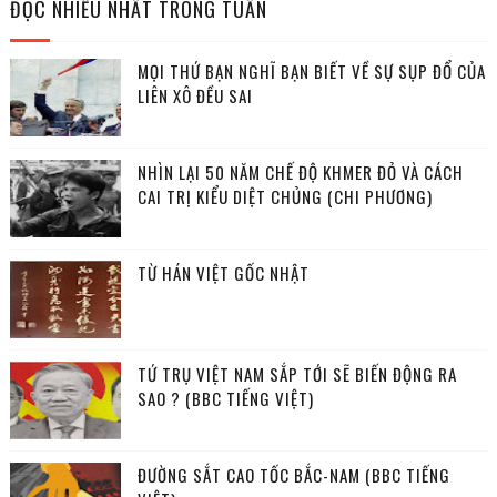
ĐỌC NHIỀU NHẤT TRONG TUẦN
MỌI THỨ BẠN NGHĨ BẠN BIẾT VỀ SỰ SỤP ĐỔ CỦA
LIÊN XÔ ĐỀU SAI
NHÌN LẠI 50 NĂM CHẾ ĐỘ KHMER ĐỎ VÀ CÁCH
CAI TRỊ KIỂU DIỆT CHỦNG (CHI PHƯƠNG)
TỪ HÁN VIỆT GỐC NHẬT
TỨ TRỤ VIỆT NAM SẮP TỚI SẼ BIẾN ĐỘNG RA
SAO ? (BBC TIẾNG VIỆT)
ĐƯỜNG SẮT CAO TỐC BẮC-NAM (BBC TIẾNG