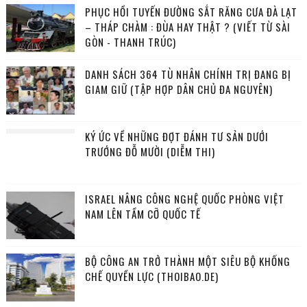
PHỤC HỒI TUYẾN ĐƯỜNG SẮT RĂNG CƯA ĐÀ LẠT
– THÁP CHÀM : ĐÙA HAY THẬT ? (VIẾT TỪ SÀI
GÒN - THANH TRÚC)
DANH SÁCH 364 TÙ NHÂN CHÍNH TRỊ ĐANG BỊ
GIAM GIỮ (TẬP HỢP DÂN CHỦ ĐA NGUYÊN)
KÝ ỨC VỀ NHỮNG ĐỢT ĐÁNH TƯ SẢN DƯỚI
TRƯỚNG ĐỖ MƯỜI (DIỄM THI)
ISRAEL NÂNG CÔNG NGHỆ QUỐC PHÒNG VIỆT
NAM LÊN TẦM CỠ QUỐC TẾ
BỘ CÔNG AN TRỞ THÀNH MỘT SIÊU BỘ KHỐNG
CHẾ QUYỀN LỰC (THOIBAO.DE)