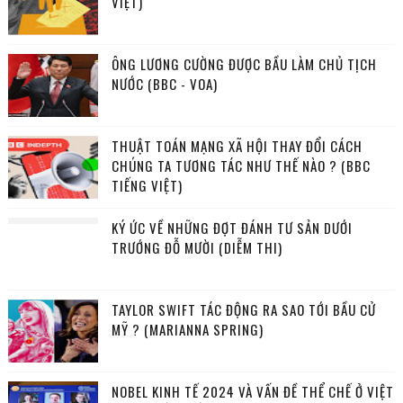
VIỆT)
ÔNG LƯƠNG CƯỜNG ĐƯỢC BẦU LÀM CHỦ TỊCH
NƯỚC (BBC - VOA)
THUẬT TOÁN MẠNG XÃ HỘI THAY ĐỔI CÁCH
CHÚNG TA TƯƠNG TÁC NHƯ THẾ NÀO ? (BBC
TIẾNG VIỆT)
KÝ ỨC VỀ NHỮNG ĐỢT ĐÁNH TƯ SẢN DƯỚI
TRƯỚNG ĐỖ MƯỜI (DIỄM THI)
TAYLOR SWIFT TÁC ĐỘNG RA SAO TỚI BẦU CỬ
MỸ ? (MARIANNA SPRING)
NOBEL KINH TẾ 2024 VÀ VẤN ĐỀ THỂ CHẾ Ở VIỆT