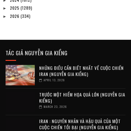
►
2025
(1289)
►
2026
(334)
►
TÁC GIẢ NGUYỄN GIA KIỂNG
NHỮNG ĐIỀU CẦN BIẾT NHẤT VỀ CUỘC CHIẾN
IRAN (NGUYỄN GIA KIỂNG)
APRIL 13, 2026
TRƯỚC MỘT HIỂM HỌA QUÁ LỚN (NGUYỄN GIA
KIỂNG)
MARCH 23, 2026
IRAN : NGUYÊN NHÂN VÀ HẬU QUẢ CỦA MỘT
CUỘC CHIẾN TỒI BẠI (NGUYỄN GIA KIỂNG)