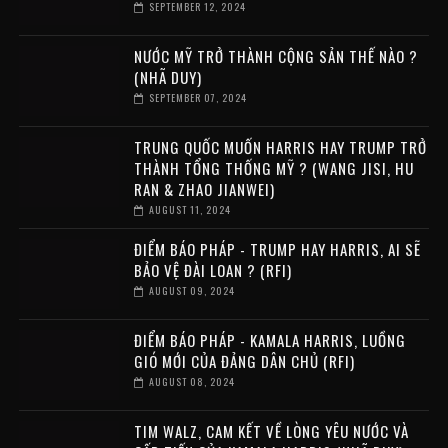
SEPTEMBER 12, 2024
NƯỚC MỸ TRỞ THÀNH CỘNG SẢN THẾ NÀO ?
(NHÃ DUY)
SEPTEMBER 07, 2024
TRUNG QUỐC MUỐN HARRIS HAY TRUMP TRỞ
THÀNH TỔNG THỐNG MỸ ? (WANG JISI, HU
RAN & ZHAO JIANWEI)
AUGUST 11, 2024
ĐIỂM BÁO PHÁP - TRUMP HAY HARRIS, AI SẼ
BẢO VỆ ĐÀI LOAN ? (RFI)
AUGUST 09, 2024
ĐIỂM BÁO PHÁP - KAMALA HARRIS, LUỒNG
GIÓ MỚI CỦA ĐẢNG DÂN CHỦ (RFI)
AUGUST 08, 2024
TIM WALZ, CAM KẾT VỀ LÒNG YÊU NƯỚC VÀ