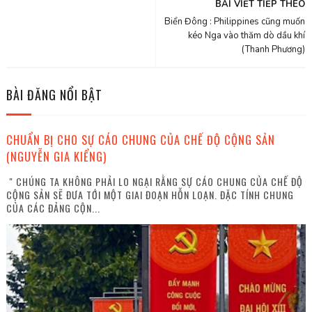
BÀI VIẾT TIẾP THEO
Biển Đông : Philippines cũng muốn
kéo Nga vào thăm dò dầu khí
(Thanh Phương)
BÀI ĐĂNG NỔI BẬT
CHUẨN BỊ CHO SỰ CÁO CHUNG CỦA CHẾ ĐỘ CỘNG SẢN
(NGUYỄN GIA KIỂNG)
" CHÚNG TA KHÔNG PHẢI LO NGẠI RẰNG SỰ CÁO CHUNG CỦA CHẾ ĐỘ
CỘNG SẢN SẼ ĐƯA TỚI MỘT GIAI ĐOẠN HỖN LOẠN. ĐẶC TÍNH CHUNG
CỦA CÁC ĐẢNG CỘN...