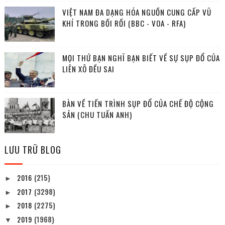
VIỆT NAM ĐA DẠNG HÓA NGUỒN CUNG CẤP VŨ
KHÍ TRONG BỐI RỐI (BBC - VOA - RFA)
MỌI THỨ BẠN NGHĨ BẠN BIẾT VỀ SỰ SỤP ĐỔ CỦA
LIÊN XÔ ĐỀU SAI
BÀN VỀ TIẾN TRÌNH SỤP ĐỔ CỦA CHẾ ĐỘ CỘNG
SẢN (CHU TUẤN ANH)
LƯU TRỮ BLOG
2016
(215)
►
2017
(3298)
►
2018
(2275)
►
2019
(1968)
▼