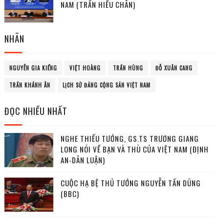
NAM (TRẦN HIẾU CHÂN)
NHÃN
NGUYỄN GIA KIỂNG
VIỆT HOÀNG
TRẦN HÙNG
ĐỖ XUÂN CANG
TRẦN KHÁNH ÂN
LỊCH SỬ ĐẢNG CỘNG SẢN VIỆT NAM
ĐỌC NHIỀU NHẤT
NGHE THIẾU TƯỚNG, GS.TS TRƯƠNG GIANG
LONG NÓI VỀ BẠN VÀ THÙ CỦA VIỆT NAM (ĐỊNH
AN-DÂN LUẬN)
CUỘC HẠ BỆ THỦ TƯỚNG NGUYỄN TẤN DŨNG
(BBC)