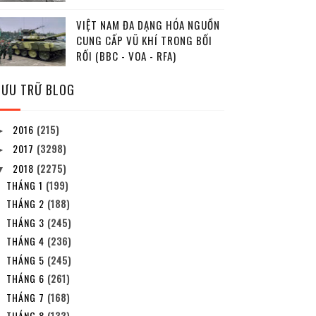
VIỆT NAM ĐA DẠNG HÓA NGUỒN
CUNG CẤP VŨ KHÍ TRONG BỐI
RỐI (BBC - VOA - RFA)
LƯU TRỮ BLOG
2016
(215)
►
2017
(3298)
►
2018
(2275)
▼
THÁNG 1
(199)
THÁNG 2
(188)
THÁNG 3
(245)
THÁNG 4
(236)
THÁNG 5
(245)
THÁNG 6
(261)
THÁNG 7
(168)
THÁNG 8
(133)