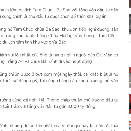
ạch Khu du lịch Tam Chúc - Ba Sao với tổng vốn đầu tư gần
ũng chính là chủ đầu tư được chọn để triển khai dự án.
 lòng hồ Tam Chúc, chùa Ba Sao, khu đón tiếp nghỉ dưỡng, sân
 nằm trong khu danh thắng Chùa Hương; Vân Long - Tam Cốc -
 du lịch tâm linh khu vực phía Bắc.
niềm vui lớn nhất của ông là hàng nghìn người dân Gia Viễn có
ộng Tràng An và chùa Bái Đính đi vào hoạt động.
cũng chỉ ăn được 3 bữa cơm một ngày thôi, cái khác biệt là họ
 nó thực sự đáng quý, thì cũng chẳng cần khoa trương, nó vẫn
rường cũng đề nghị Hải Phòng chấp thuận chủ trương đầu tư
o Cái Tráp với tổng vốn đầu tư gần 9.800 tỷ đồng.
ính, nhưng dự án lớn nhất của vị đại gia này lại nằm ở Thái