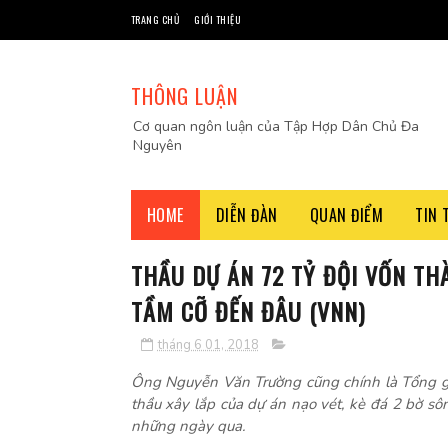
TRANG CHỦ
GIỚI THIỆU
THÔNG LUẬN
Cơ quan ngôn luận của Tập Hợp Dân Chủ Đa
Nguyên
HOME
DIỄN ĐÀN
QUAN ĐIỂM
TIN 
THẦU DỰ ÁN 72 TỶ ĐỘI VỐN TH
TẦM CỠ ĐẾN ĐÂU (VNN)
tháng 6 01, 2018
Ông Nguyễn Văn Trường cũng chính là Tổng g
thầu xây lắp của dự án nạo vét, kè đá 2 bờ sô
những ngày qua.