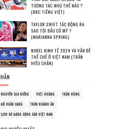
TƯƠNG TÁC NHƯ THẾ NÀO ?
(BBC TIẾNG VIỆT)
TAYLOR SWIFT TÁC ĐỘNG RA
SAO TỚI BẦU CỬ MỸ ?
(MARIANNA SPRING)
NOBEL KINH TẾ 2024 VÀ VẤN ĐỀ
THỂ CHẾ Ở VIỆT NAM (TRẦN
HIẾU CHÂN)
NHÃN
NGUYỄN GIA KIỂNG
VIỆT HOÀNG
TRẦN HÙNG
ĐỖ XUÂN CANG
TRẦN KHÁNH ÂN
LỊCH SỬ ĐẢNG CỘNG SẢN VIỆT NAM