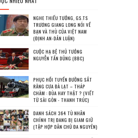
ĐỌC NHIỀU NHẤT
NGHE THIẾU TƯỚNG, GS.TS
TRƯƠNG GIANG LONG NÓI VỀ
BẠN VÀ THÙ CỦA VIỆT NAM
(ĐỊNH AN-DÂN LUẬN)
CUỘC HẠ BỆ THỦ TƯỚNG
NGUYỄN TẤN DŨNG (BBC)
PHỤC HỒI TUYẾN ĐƯỜNG SẮT
RĂNG CƯA ĐÀ LẠT – THÁP
CHÀM : ĐÙA HAY THẬT ? (VIẾT
TỪ SÀI GÒN - THANH TRÚC)
DANH SÁCH 364 TÙ NHÂN
CHÍNH TRỊ ĐANG BỊ GIAM GIỮ
(TẬP HỢP DÂN CHỦ ĐA NGUYÊN)