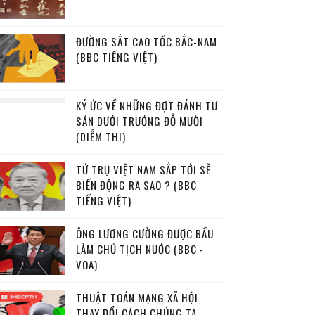
ĐƯỜNG SẮT CAO TỐC BẮC-NAM
(BBC TIẾNG VIỆT)
KÝ ỨC VỀ NHỮNG ĐỢT ĐÁNH TƯ
SẢN DƯỚI TRƯỚNG ĐỖ MƯỜI
(DIỄM THI)
TỨ TRỤ VIỆT NAM SẮP TỚI SẼ
BIẾN ĐỘNG RA SAO ? (BBC
TIẾNG VIỆT)
ÔNG LƯƠNG CƯỜNG ĐƯỢC BẦU
LÀM CHỦ TỊCH NƯỚC (BBC -
VOA)
THUẬT TOÁN MẠNG XÃ HỘI
THAY ĐỔI CÁCH CHÚNG TA