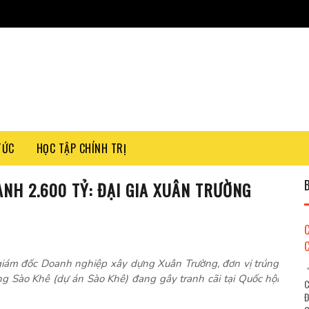
TỨC
HỌC TẬP CHÍNH TRỊ
ÀNH 2.600 TỶ: ĐẠI GIA XUÂN TRƯỜNG
iám đốc Doanh nghiệp xây dựng Xuân Trường, đơn vị trúng
"
ng Sào Khê (dự án Sào Khê) đang gây tranh cãi tại Quốc hội
C
Đ