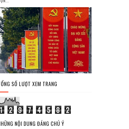
ỘN...
TỔNG SỐ LƯỢT XEM TRANG
1
2
9
7
4
5
8
2
NHỮNG NỘI DUNG ĐÁNG CHÚ Ý