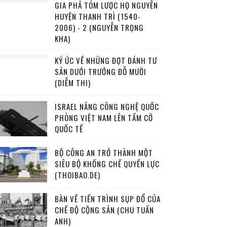
GIA PHẢ TÓM LƯỢC HỌ NGUYỄN
HUYỆN THANH TRÌ (1540-
2006) - 2 (NGUYỄN TRỌNG
KHA)
KÝ ỨC VỀ NHỮNG ĐỢT ĐÁNH TƯ
SẢN DƯỚI TRƯỚNG ĐỖ MƯỜI
(DIỄM THI)
ISRAEL NÂNG CÔNG NGHỆ QUỐC
PHÒNG VIỆT NAM LÊN TẦM CỠ
QUỐC TẾ
BỘ CÔNG AN TRỞ THÀNH MỘT
SIÊU BỘ KHỐNG CHẾ QUYỀN LỰC
(THOIBAO.DE)
BÀN VỀ TIẾN TRÌNH SỤP ĐỔ CỦA
CHẾ ĐỘ CỘNG SẢN (CHU TUẤN
ANH)