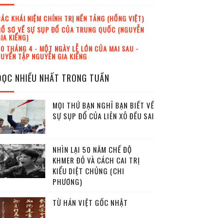
ÁC KHÁI NIỆM CHÍNH TRỊ NỀN TẢNG (HỒNG VIỆT)
Ồ SƠ VỀ SỰ SỤP ĐỔ CỦA TRUNG QUỐC (NGUYỄN
IA KIỂNG)
0 THÁNG 4 - MỘT NGÀY LỄ LỚN CỦA MAI SAU -
UYỂN TẬP NGUYỄN GIA KIỂNG
ĐỌC NHIỀU NHẤT TRONG TUẦN
MỌI THỨ BẠN NGHĨ BẠN BIẾT VỀ
SỰ SỤP ĐỔ CỦA LIÊN XÔ ĐỀU SAI
NHÌN LẠI 50 NĂM CHẾ ĐỘ
KHMER ĐỎ VÀ CÁCH CAI TRỊ
KIỂU DIỆT CHỦNG (CHI
PHƯƠNG)
TỪ HÁN VIỆT GỐC NHẬT