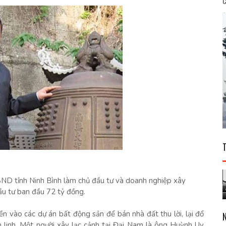
C
ND tỉnh Ninh Bình làm chủ đầu tư và doanh nghiệp xây
ầu tư ban đầu 72 tỷ đồng.
tiền vào các dự án bất động sản để bán nhà đất thu lời, lại đổ
m linh. Một người xây lạc cảnh tại Đại Nam là ông Huỳnh Uy