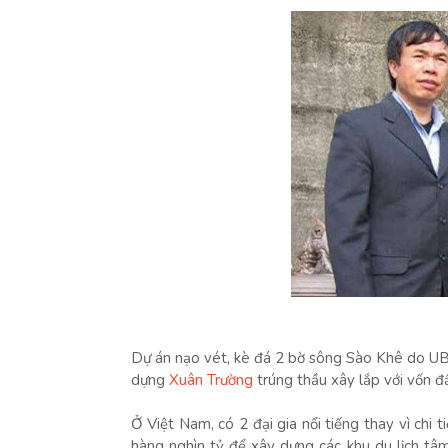
Dự án nạo vét, kè đá 2 bờ sông Sào Khê do UB
dựng
Xuân Trường
trúng thầu xây lắp với vốn đ
Ở Việt Nam, có 2 đại gia nổi tiếng thay vì chi 
hàng nghìn tỷ để xây dựng các khu du lịch tâ