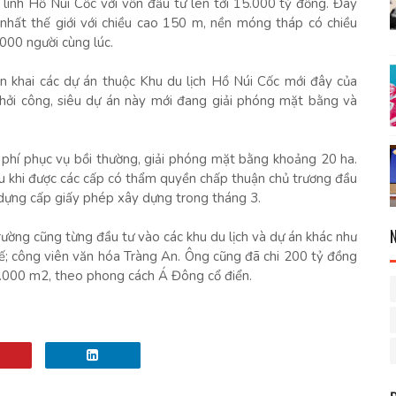
linh Hồ Núi Cốc với vốn đầu tư lên tới 15.000 tỷ đồng. Đây
 nhất thế giới với chiều cao 150 m, nền móng tháp có chiều
000 người cùng lúc.
iển khai các dự án thuộc Khu du lịch Hồ Núi Cốc mới đây của
ởi công, siêu dự án này mới đang giải phóng mặt bằng và
 phí phục vụ bồi thường, giải phóng mặt bằng khoảng 20 ha.
au khi được các cấp có thẩm quyền chấp thuận chủ trương đầu
y dựng cấp giấy phép xây dựng trong tháng 3.
Trường cũng từng đầu tư vào các khu du lịch và dự án khác như
; công viên văn hóa Tràng An. Ông cũng đã chi 200 tỷ đồng
20.000 m2, theo phong cách Á Đông cổ điển.