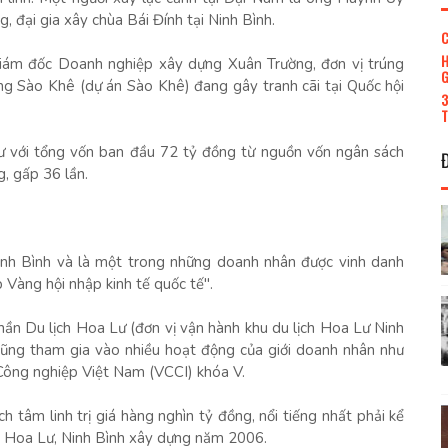
 đại gia xây chùa Bái Đính tại Ninh Bình.
C
H
iám đốc Doanh nghiệp xây dựng Xuân Trường, đơn vị trúng
G
ng Sào Khê (dự án Sào Khê) đang gây tranh cãi tại Quốc hội
3
T
 với tổng vốn ban đầu 72 tỷ đồng từ nguồn vốn ngân sách
g, gấp 36 lần.
nh Bình và là một trong những doanh nhân được vinh danh
Vàng hội nhập kinh tế quốc tế".
ần Du lịch Hoa Lư (đơn vị vận hành khu du lịch Hoa Lư Ninh
 cũng tham gia vào nhiều hoạt động của giới doanh nhân như
ông nghiệp Việt Nam (VCCI) khóa V.
ch tâm linh trị giá hàng nghìn tỷ đồng, nổi tiếng nhất phải kể
đô Hoa Lư, Ninh Bình xây dựng năm 2006.