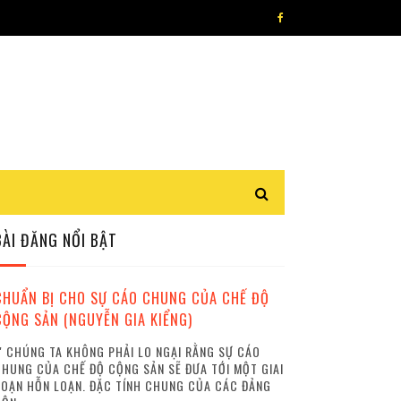
BÀI ĐĂNG NỔI BẬT
CHUẨN BỊ CHO SỰ CÁO CHUNG CỦA CHẾ ĐỘ
CỘNG SẢN (NGUYỄN GIA KIỂNG)
 CHÚNG TA KHÔNG PHẢI LO NGẠI RẰNG SỰ CÁO
HUNG CỦA CHẾ ĐỘ CỘNG SẢN SẼ ĐƯA TỚI MỘT GIAI
OẠN HỖN LOẠN. ĐẶC TÍNH CHUNG CỦA CÁC ĐẢNG