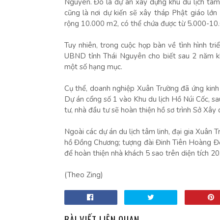
Nguyên. Đó là dự án xây dựng khu du lịch tâm 
cũng là nơi dự kiến sẽ xây tháp Phật giáo lớn
rộng 10.000 m2, có thể chứa được từ 5.000-10.
Tuy nhiên, trong cuộc họp bàn về tình hình tr
UBND tỉnh Thái Nguyên cho biết sau 2 năm kh
một số hạng mục.
Cụ thể, doanh nghiệp Xuân Trường đã ứng kinh
Dự án cổng số 1 vào Khu du lịch Hồ Núi Cốc, s
tư, nhà đầu tư sẽ hoàn thiện hồ sơ trình Sở Xâ
Ngoài các dự án du lịch tâm linh, đại gia Xuân 
hồ Đồng Chương; tượng đài Đinh Tiên Hoàng Đế
để hoàn thiện nhà khách 5 sao trên diện tích 
(Theo Zing)
BÀI VIẾT LIÊN QUAN