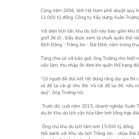
Cùng năm 2006, tỉnh Hà Nam phê duyệt quy ho
11.000 tỷ đồng, Công ty Xây dựng Xuân Trường c
Với diện tích lớn, khu du lịch này bao gồm khu
golf 36 lỗ... Đây được xem là chuỗi quần thể
Bích Động - Tràng An - Bái Đính, nằm trong trục
Từng chia sẻ với báo giới, ông Trường cho biết 
việc làm, thu nhập ổn định khi quần thể hang đ
“Có người đã đúc kết rất đúng rằng đại gia thì 
sẽ để lại cái gì cho đời. Và cái để lại đó, nếu
quý”, ông Trường nói.
Trước đó, cuối năm 2015, doanh nghiệp Xuân T
dự án Khu du lịch văn hóa tâm linh tổng hợp đả
Ông chủ khu du lịch tâm linh 15.000 tỷ đồng
Nổi danh với Khu du lịch Tràng An - chùa Bái Đ