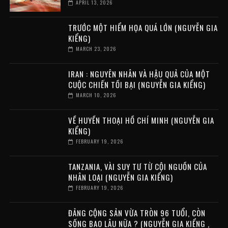
APRIL 13, 2026
TRƯỚC MỘT HIỂM HỌA QUÁ LỚN (NGUYỄN GIA
KIỂNG)
MARCH 23, 2026
IRAN : NGUYÊN NHÂN VÀ HẬU QUẢ CỦA MỘT
CUỘC CHIẾN TỒI BẠI (NGUYỄN GIA KIỂNG)
MARCH 10, 2026
VỀ HUYỀN THOẠI HỒ CHÍ MINH (NGUYỄN GIA
KIỂNG)
FEBRUARY 19, 2026
TANZANIA, VÀI SUY TƯ TỪ CỘI NGUỒN CỦA
NHÂN LOẠI (NGUYỄN GIA KIỂNG)
FEBRUARY 19, 2026
ĐẢNG CỘNG SẢN VỪA TRÒN 96 TUỔI, CÒN
SỐNG BAO LÂU NỮA ? (NGUYỄN GIA KIỂNG ,