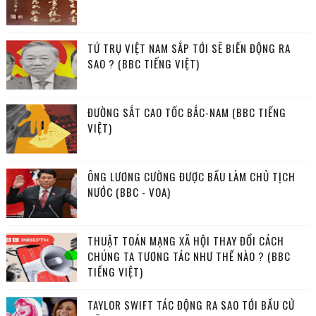
TỨ TRỤ VIỆT NAM SẮP TỚI SẼ BIẾN ĐỘNG RA
SAO ? (BBC TIẾNG VIỆT)
ĐƯỜNG SẮT CAO TỐC BẮC-NAM (BBC TIẾNG
VIỆT)
ÔNG LƯƠNG CƯỜNG ĐƯỢC BẦU LÀM CHỦ TỊCH
NƯỚC (BBC - VOA)
THUẬT TOÁN MẠNG XÃ HỘI THAY ĐỔI CÁCH
CHÚNG TA TƯƠNG TÁC NHƯ THẾ NÀO ? (BBC
TIẾNG VIỆT)
TAYLOR SWIFT TÁC ĐỘNG RA SAO TỚI BẦU CỬ