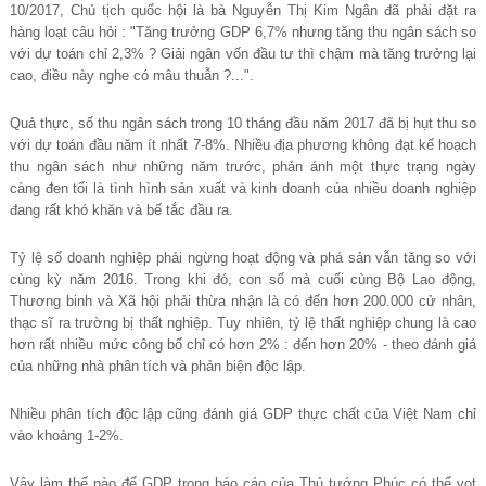
10/2017, Ch
ủ
t
ị
ch qu
ố
c h
ộ
i là bà Nguy
ễ
n Th
ị
Kim Ngân đã ph
ả
i đ
ặ
t ra
hàng lo
ạ
t câu h
ỏ
i : "Tăng tr
ưở
ng
GDP 6,7% như
ng tăng thu ngân sách so
v
ớ
i d
ự
toán ch
ỉ
2,3% ? Gi
ả
i ngân v
ố
n đ
ầ
u t
ư
thì ch
ậ
m mà tăng tr
ưở
ng l
ạ
i
cao, đi
ề
u này nghe có mâu thu
ẫ
n ?...".
Quả
th
ự
c, s
ố
thu ngân sách trong 10 tháng đ
ầ
u năm 2017 đã b
ị
h
ụ
t thu so
v
ớ
i d
ự
toán đ
ầ
u năm ít nh
ấ
t 7-8%. Nhi
ều đị
a ph
ươ
ng không đ
ạ
t k
ế
ho
ạ
ch
thu ngân sách nh
ư
nh
ữ
ng năm tr
ướ
c, ph
ả
n ánh m
ộ
t th
ự
c tr
ạ
ng ngày
càng đen t
ố
i là tình hình s
ả
n xu
ấ
t và kinh doanh c
ủ
a nhi
ề
u doanh nghi
ệ
p
đang r
ấ
t khó khăn và b
ế
t
ắ
c đ
ầ
u ra.
Tỷ
l
ệ
s
ố
doanh nghi
ệ
p ph
ả
i ng
ừ
ng ho
ạ
t đ
ộ
ng và phá s
ản vẫ
n tăng so v
ớ
i
cùng kỳ năm 2016. Trong khi đó, con s
ố
mà cu
ố
i cùng B
ộ
Lao đ
ộ
ng,
Th
ươ
ng binh và Xã h
ộ
i ph
ả
i th
ừ
a nh
ậ
n là có đ
ế
n h
ơ
n 200.000 c
ử
nhân,
th
ạ
c sĩ ra tr
ườ
ng b
ị
th
ấ
t nghi
ệ
p. Tuy nhiên, t
ỷ
l
ệ
th
ấ
t nghi
ệ
p chung là cao
h
ơ
n r
ấ
t nhi
ề
u m
ứ
c công b
ố
ch
ỉ có hơ
n 2% : đ
ế
n h
ơ
n 20% - theo đánh giá
c
ủ
a nh
ữ
ng nhà phân tích và ph
ả
n bi
ệ
n đ
ộ
c l
ậ
p.
Nhiề
u phân tích đ
ộ
c l
ậ
p cũng đánh giá GDP th
ự
c ch
ấ
t c
ủ
a Vi
ệ
t Nam ch
ỉ
vào kho
ả
ng 1-2%.
Vậ
y làm th
ế
nào đ
ể
GDP trong báo cáo c
ủ
a Th
ủ
t
ướ
ng Phúc có th
ể
v
ọ
t