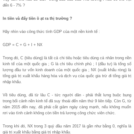
đ
ế
n 6 - 7% ?
In tiề
n và đ
ẩ
y ti
ề
n
ồ
ạ
t ra th
ị
tr
ườ
ng ?
Hãy nhìn vào công thứ
c tính GDP c
ủ
a m
ộ
t n
ề
n kinh t
ế
:
GDP = C + G + I + NX
Trong đó, C (tiêu dùng) là tấ
t c
ả
chi tiêu ho
ặ
c tiêu dùng cá nhân trong n
ề
n
kinh t
ế
c
ủ
a m
ộ
t qu
ố
c gia ; G là chi tiêu chính ph
ủ
; I (đ
ầ
u t
ư
) là t
ổ
ng s
ố
l
ượ
ng đ
ầ
u t
ư
v
ố
n kinh doanh c
ủ
a m
ộ
t qu
ố
c gia ; NX (xu
ấ
t kh
ẩ
u ròng) là
t
ổ
ng giá tr
ị
xu
ấ
t kh
ẩ
u hàng hóa và d
ị
c
h vụ
c
ủ
a qu
ố
c gia tr
ừ
đi t
ổ
ng giá tr
ị
nh
ậ
p kh
ẩ
u.
Về
tiêu dùng, đã t
ừ
lâu C - t
ứ
c ng
ườ
i dân - ph
ả
i th
ắ
t l
ư
ng bu
ộ
c b
ụ
ng
trong b
ố
i c
ả
nh n
ề
n kinh t
ế
đã suy thoái đ
ế
n năm th
ứ
9 liên ti
ế
p. Còn G, t
ừ
năm 2015 đ
ế
n nay, đã ph
ả
i c
ắ
t gi
ả
m ngày càng m
ạ
nh, n
ế
u không mu
ố
n
r
ơ
i vào tình c
ả
nh không còn ti
ề
n tr
ả
l
ươ
ng công ch
ứ
c viên ch
ứ
c.
Trong khi đó, NX trong 3 quý đầ
u năm 2017 là g
ầ
n nh
ư
b
ằ
ng 0, nghĩa là
giá tr
ị
xu
ấ
t kh
ẩ
u b
ằ
ng giá tr
ị
nh
ậ
p kh
ẩ
u.