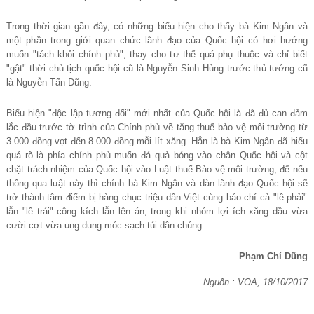
Trong thờ
i gian g
ầ
n đây, có nh
ữ
ng bi
ể
u hi
ệ
n cho th
ấ
y bà Kim Ngân và
m
ộ
t ph
ầ
n trong gi
ớ
i quan ch
ứ
c lãnh đ
ạ
o c
ủ
a Qu
ố
c h
ộ
i có h
ơ
i h
ướ
ng
mu
ố
n "tách kh
ỏ
i chính ph
ủ
", thay cho t
ư
th
ế
quá ph
ụ
thu
ộ
c và ch
ỉ
bi
ế
t
"g
ậ
t" th
ờ
i ch
ủ
t
ị
ch qu
ố
c h
ộ
i cũ
là Nguyễ
n Sinh Hùng tr
ướ
c th
ủ
t
ướ
ng cũ
là Nguy
ễ
n T
ấ
n Dũng.
Biể
u hi
ệ
n "đ
ộ
c l
ậ
p t
ươ
ng đ
ố
i" m
ớ
i nh
ấ
t c
ủ
a Qu
ố
c h
ộ
i là đã đ
ủ
can đ
ả
m
l
ắ
c đ
ầ
u tr
ướ
c t
ờ
trình c
ủ
a Chính ph
ủ
v
ề
tăng thu
ế
b
ả
o v
ệ
môi tr
ườ
ng t
ừ
3.000 đ
ồ
ng v
ọ
t đ
ế
n 8.000 đ
ồ
ng m
ỗ
i lít xăng. H
ẳ
n là bà Kim
Ngân đã hiể
u
quá rõ là phía chính ph
ủ
mu
ố
n đá qu
ả
bóng vào chân Qu
ố
c h
ộ
i và c
ộ
t
ch
ặ
t trách nhi
ệ
m c
ủ
a Qu
ố
c h
ộ
i vào Lu
ậ
t thu
ế
B
ả
o v
ệ
môi tr
ườ
ng, đ
ể
n
ế
u
thông qua lu
ậ
t này thì chính bà Kim Ngân và dàn lãnh đ
ạ
o Qu
ố
c h
ộ
i s
ẽ
tr
ở
thành tâm đi
ể
m b
ị
hàng ch
ụ
c tri
ệu dân Việ
t cùng báo chí c
ả
"l
ề
ph
ả
i"
l
ẫ
n "l
ề
trái" công kích l
ẫ
n lên án, trong khi nhóm l
ợ
i ích xăng d
ầ
u v
ừ
a
c
ườ
i c
ợ
t v
ừ
a ung dung móc s
ạ
ch túi dân chúng
.
Phạm Chí Dũng
Nguồn : VOA, 18/10/2017