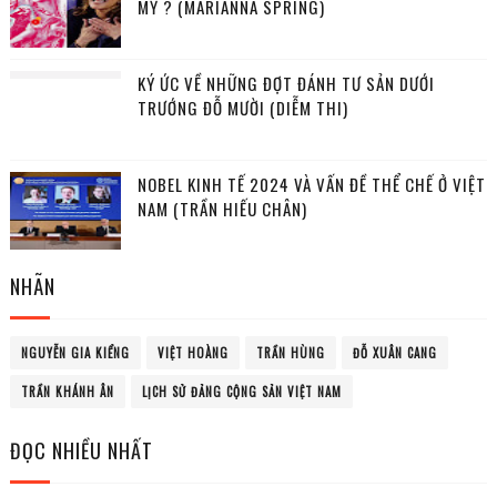
MỸ ? (MARIANNA SPRING)
KÝ ỨC VỀ NHỮNG ĐỢT ĐÁNH TƯ SẢN DƯỚI
TRƯỚNG ĐỖ MƯỜI (DIỄM THI)
NOBEL KINH TẾ 2024 VÀ VẤN ĐỀ THỂ CHẾ Ở VIỆT
NAM (TRẦN HIẾU CHÂN)
NHÃN
NGUYỄN GIA KIỂNG
VIỆT HOÀNG
TRẦN HÙNG
ĐỖ XUÂN CANG
TRẦN KHÁNH ÂN
LỊCH SỬ ĐẢNG CỘNG SẢN VIỆT NAM
ĐỌC NHIỀU NHẤT