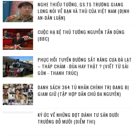
NGHE THIẾU TƯỚNG, GS.TS TRƯƠNG GIANG
LONG NÓI VỀ BẠN VÀ THÙ CỦA VIỆT NAM (ĐỊNH
AN-DÂN LUẬN)
CUỘC HẠ BỆ THỦ TƯỚNG NGUYỄN TẤN DŨNG
(BBC)
PHỤC HỒI TUYẾN ĐƯỜNG SẮT RĂNG CƯA ĐÀ LẠT
– THÁP CHÀM : ĐÙA HAY THẬT ? (VIẾT TỪ SÀI
GÒN - THANH TRÚC)
DANH SÁCH 364 TÙ NHÂN CHÍNH TRỊ ĐANG BỊ
GIAM GIỮ (TẬP HỢP DÂN CHỦ ĐA NGUYÊN)
KÝ ỨC VỀ NHỮNG ĐỢT ĐÁNH TƯ SẢN DƯỚI
TRƯỚNG ĐỖ MƯỜI (DIỄM THI)