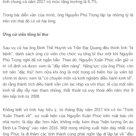
tính chung c
ả
năm 2017 có m
ứ
c tăng tr
ưở
ng là 6,7%.
Trong bài diễ
n văn c
ủ
a mình, ông Nguy
ễ
n Phú Tr
ọ
ng l
ặ
p l
ạ
i nh
ữ
ng t
ỷ
l
ệ
trên v
ớ
i thái đ
ộ
có v
ẻ
hài lòng.
Ứ
ng c
ử
viên t
ổ
ng bí th
ư
Sau vụ
c
ả
hai ông Đi
nh Thế
Huynh và Tr
ầ
n Đ
ạ
i Quang đ
ề
u thình lình "b
ị
b
ệ
nh", danh sách
ứ
ng c
ử
viên cho ch
ứ
c v
ụ
t
ổ
ng bí th
ư
m
ộ
t khi Nguy
ễ
n
Phú Tr
ọ
ng ngh
ỉ
đã rút ng
ắ
n h
ẳ
n. Theo đó, Nguy
ễ
n Xuân Phúc v
ẫ
n gi
ữ
v
ị
trí c
ố
đ
ị
nh và đ
ượ
c xem là "đ
ầ
y ti
ề
m năng". Năng l
ự
c c
ủ
a ông Phúc còn
trở
nên "đ
ặ
c thù" h
ơ
n n
ữ
a khi ông là m
ộ
t trong s
ố
hi
ế
m hoi
ủ
y viên b
ộ
chính tr
ị
đ
ượ
c xem là "có chuyên môn và kinh nghi
ệ
m đi
ề
u hành kinh t
ế
",
dù r
ằ
ng thành tích đi
ề
u hành v
ẫ
n còn l
ạ
c nh
ị
p xa v
ớ
i th
ự
c t
ế
c
ủ
a m
ộ
t n
ề
n
kinh t
ế
đ
ầ
y r
ẫ
y n
ạ
n tham nhũng, th
ấ
t tho
át và suy thoái đế
n năm th
ứ
9
liên ti
ế
p tính t
ừ
2008.
Không biế
t vô tình hay h
ữ
u ý, t
ừ
tháng B
ả
y năm 2017 khi có tin "Tr
ị
nh
Xuân Thanh v
ề
", s
ự
xu
ấ
t hi
ệ
n c
ủ
a Nguy
ễ
n Xuân Phúc trên m
ặ
t báo chí
nhà n
ướ
c là dày đ
ặ
c h
ơ
n h
ẳ
n, không m
ấ
y kém thua "hi
ệ
n t
ượ
ng
ồ
n ào
Đinh La Thăng" vào năm 2016. M
ộ
t trong nh
ữ
ng xu
ấ
t hi
ện dày nhấ
t c
ủ
a
ông Phúc là đi thăm các t
ỉ
nh thành cùng phát ngôn l
ặ
p đi l
ặ
p l
ạ
i v
ề
"đ
ầ
u