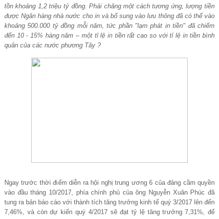
t
ồ
n kho
ả
ng 1,2 tri
ệ
u t
ỷ
đ
ồ
ng. Ph
ả
i chăng m
ộ
t cách t
ươ
ng
ứ
ng, l
ượ
ng ti
ề
n
đ
ượ
c Ngân hàng nhà n
ướ
c cho in và b
ổ
sung vào l
ư
u thông đã có th
ể
vào
kho
ả
ng 500.000 t
ỷ
đ
ồ
ng m
ỗ
i năm, t
ứ
c ph
ầ
n "l
ạ
m phát in ti
ề
n" đã chi
ế
m
đ
ế
n 10 - 15% hàng năm – m
ộ
t t
ỉ
l
ệ
in ti
ề
n r
ấ
t cao so v
ớ
i t
ỉ
l
ệ
in ti
ề
n bình
quân c
ủ
a các n
ướ
c ph
ươ
ng Tây ?
Ngay trướ
c th
ờ
i đi
ể
m di
ễ
n ra h
ộ
i ngh
ị
trung
ươ
ng 6 c
ủ
a đ
ả
ng c
ầ
m quy
ề
n
vào đ
ầ
u tháng 10/2017, phía chính ph
ủ
c
ủ
a ông Nguy
ễ
n Xuân Phúc đã
tung ra b
ả
n báo cáo v
ớ
i thành tích tăng tr
ưở
ng kinh t
ế
quý 3/2017 lên đ
ế
n
7,46%, và
còn dự
ki
ế
n quý 4/2017 s
ẽ
đ
ạ
t t
ỷ
l
ệ
tăng tr
ưở
ng 7,31%, đ
ể