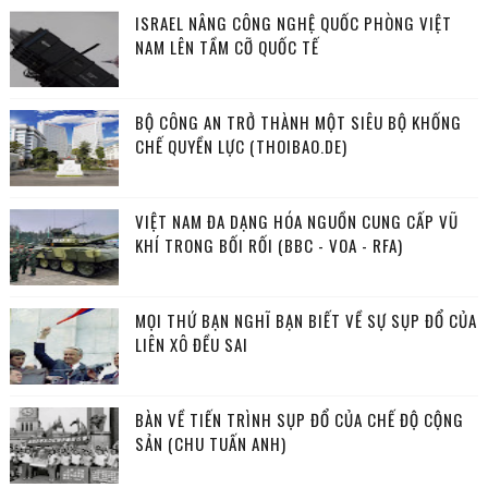
ISRAEL NÂNG CÔNG NGHỆ QUỐC PHÒNG VIỆT
NAM LÊN TẦM CỠ QUỐC TẾ
BỘ CÔNG AN TRỞ THÀNH MỘT SIÊU BỘ KHỐNG
CHẾ QUYỀN LỰC (THOIBAO.DE)
VIỆT NAM ĐA DẠNG HÓA NGUỒN CUNG CẤP VŨ
KHÍ TRONG BỐI RỐI (BBC - VOA - RFA)
MỌI THỨ BẠN NGHĨ BẠN BIẾT VỀ SỰ SỤP ĐỔ CỦA
LIÊN XÔ ĐỀU SAI
BÀN VỀ TIẾN TRÌNH SỤP ĐỔ CỦA CHẾ ĐỘ CỘNG
SẢN (CHU TUẤN ANH)