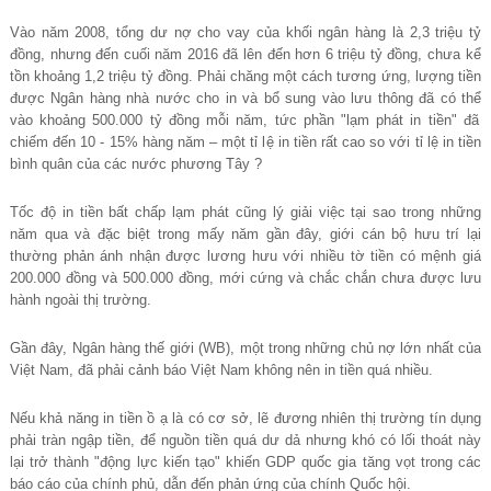
Vào năm 2008, tổ
ng d
ư
n
ợ
cho vay c
ủ
a kh
ố
i ngân hàng là 2,3 tri
ệ
u t
ỷ
đ
ồ
ng, nh
ư
ng đ
ế
n cu
ố
i năm 2016 đã lên đ
ế
n h
ơ
n 6 tri
ệ
u t
ỷ
đ
ồ
ng, ch
ư
a k
ể
t
ồ
n kho
ả
ng 1,2 tri
ệ
u t
ỷ
đ
ồ
ng. Ph
ả
i chăng m
ộ
t cách t
ươ
ng
ứ
ng, l
ượ
ng ti
ề
n
đ
ượ
c Ngân hàng nhà n
ướ
c cho in và b
ổ
sung vào l
ư
u thông đã có th
ể
vào kho
ả
ng 500.000 t
ỷ
đ
ồ
ng m
ỗ
i năm, t
ứ
c ph
ầ
n "l
ạ
m phát in ti
ề
n" đã
chi
ế
m đ
ế
n 10 - 15% hàng năm – m
ộ
t t
ỉ
l
ệ
in ti
ề
n r
ấ
t cao so v
ớ
i t
ỉ
l
ệ
in ti
ề
n
bình quân c
ủ
a các n
ướ
c ph
ươ
ng Tây ?
Tố
c đ
ộ
i
n tiề
n b
ấ
t ch
ấ
p l
ạ
m phát cũng lý gi
ả
i vi
ệ
c t
ạ
i sao trong nh
ữ
ng
năm qua và đ
ặ
c bi
ệ
t trong m
ấ
y năm g
ầ
n đây, gi
ớ
i cán b
ộ
h
ư
u trí l
ạ
i
th
ườ
ng ph
ả
n ánh nh
ậ
n đ
ượ
c l
ươ
ng h
ư
u v
ớ
i nhi
ề
u t
ờ
ti
ề
n có m
ệ
nh giá
200.000 đ
ồ
ng và 500.000 đ
ồ
ng, m
ớ
i c
ứ
ng và ch
ắ
c ch
ắ
n ch
ư
a đ
ược lư
u
hành ngoài th
ị
tr
ườ
ng.
Gầ
n đây, Ngân hàng th
ế
gi
ớ
i (WB), m
ộ
t trong nh
ữ
ng ch
ủ
n
ợ
l
ớ
n nh
ấ
t c
ủ
a
Vi
ệ
t Nam, đã ph
ả
i c
ả
nh báo Vi
ệ
t Nam không nên in ti
ề
n quá nhi
ề
u.
Nế
u kh
ả
năng in ti
ề
n
ồ
ạ
là có c
ơ
s
ở
, l
ẽ
đ
ươ
ng nhiên th
ị
tr
ườ
ng tín d
ụ
ng
ph
ả
i tràn ng
ậ
p ti
ề
n, đ
ể
ngu
ồ
n ti
ề
n quá d
ư
d
ả
nh
ư
ng khó có l
ố
i thoát này
l
ạ
i tr
ở
thành "đ
ộ
ng l
ự
c ki
ế
n t
ạ
o" khi
ế
n GDP qu
ố
c gia tăng v
ọ
t trong các
báo cáo c
ủ
a chính ph
ủ
, d
ẫ
n đ
ế
n ph
ả
n
ứ
ng
củ
a chính Qu
ố
c h
ộ
i.