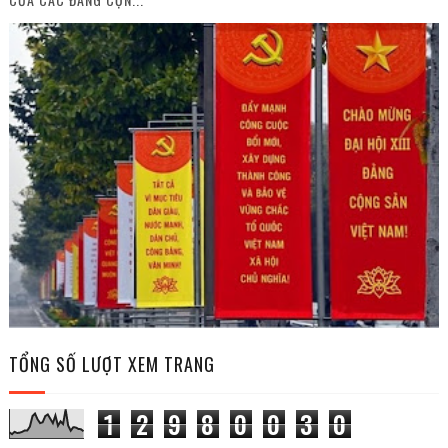
TỔNG SỐ LƯỢT XEM TRANG
1
2
9
8
0
0
3
0