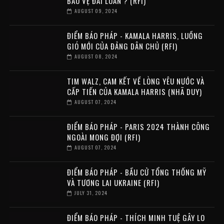
BẢO VỆ ĐÀI LOAN ? (RFI)
AUGUST 09, 2024
ĐIỂM BÁO PHÁP - KAMALA HARRIS, LUỒNG
GIÓ MỚI CỦA ĐẢNG DÂN CHỦ (RFI)
AUGUST 08, 2024
TIM WALZ, CAM KẾT VỀ LÒNG YÊU NƯỚC VÀ
CẤP TIẾN CỦA KAMALA HARRIS (NHÃ DUY)
AUGUST 07, 2024
ĐIỂM BÁO PHÁP - PARIS 2024 THÀNH CÔNG
NGOÀI MONG ĐỢI (RFI)
AUGUST 07, 2024
ĐIỂM BÁO PHÁP - BẦU CỬ TỔNG THỐNG MỸ
VÀ TƯƠNG LAI UKRAINE (RFI)
JULY 31, 2024
ĐIỂM BÁO PHÁP - THÍCH MINH TUỆ GÂY LO