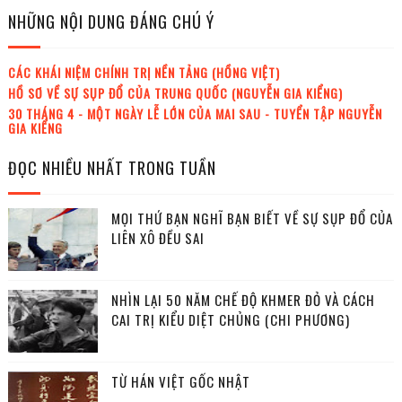
NHỮNG NỘI DUNG ĐÁNG CHÚ Ý
CÁC KHÁI NIỆM CHÍNH TRỊ NỀN TẢNG (HỒNG VIỆT)
HỒ SƠ VỀ SỰ SỤP ĐỔ CỦA TRUNG QUỐC (NGUYỄN GIA KIỂNG)
30 THÁNG 4 - MỘT NGÀY LỄ LỚN CỦA MAI SAU - TUYỂN TẬP NGUYỄN
GIA KIỂNG
ĐỌC NHIỀU NHẤT TRONG TUẦN
MỌI THỨ BẠN NGHĨ BẠN BIẾT VỀ SỰ SỤP ĐỔ CỦA
LIÊN XÔ ĐỀU SAI
NHÌN LẠI 50 NĂM CHẾ ĐỘ KHMER ĐỎ VÀ CÁCH
CAI TRỊ KIỂU DIỆT CHỦNG (CHI PHƯƠNG)
TỪ HÁN VIỆT GỐC NHẬT