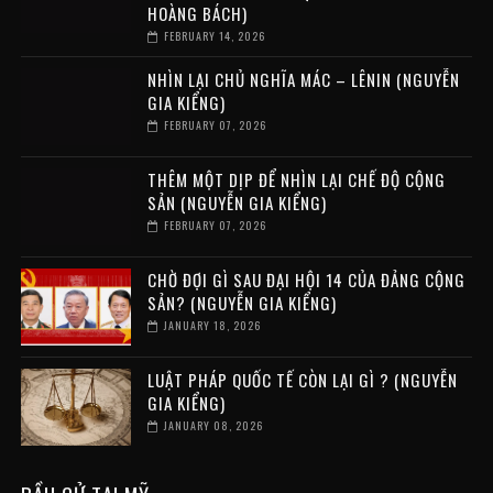
HOÀNG BÁCH)
FEBRUARY 14, 2026
NHÌN LẠI CHỦ NGHĨA MÁC – LÊNIN (NGUYỄN
GIA KIỂNG)
FEBRUARY 07, 2026
THÊM MỘT DỊP ĐỂ NHÌN LẠI CHẾ ĐỘ CỘNG
SẢN (NGUYỄN GIA KIỂNG)
FEBRUARY 07, 2026
CHỜ ĐỢI GÌ SAU ĐẠI HỘI 14 CỦA ĐẢNG CỘNG
SẢN? (NGUYỄN GIA KIỂNG)
JANUARY 18, 2026
LUẬT PHÁP QUỐC TẾ CÒN LẠI GÌ ? (NGUYỄN
GIA KIỂNG)
JANUARY 08, 2026