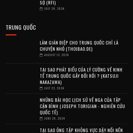
SỢ (RFI)
JULY 28, 2024
TRUNG QUỐC
LÀM GIÁN ĐIỆP CHO TRUNG QUỐC CHỈ LÀ
CHUYỆN NHỎ (THOIBAO.DE)
AUGUST 13, 2024
TẠI SAO PHÁT BIỂU CỦA LÝ CƯỜNG VỀ KINH
TẾ TRUNG QUỐC GÂY BỐI RỐI ? (KATSUJI
NAKAZAWA)
JULY 23, 2024
NHỮNG BÀI HỌC LỊCH SỬ VỀ NGA CỦA TẬP
CẬN BÌNH (JOSEPH TORIGIAN - NGHIÊN CỨU
QUỐC TẾ)
JUNE 29, 2024
TẠI SAO ÔNG TẬP KHÔNG VỰC DẬY NỔI NỀN