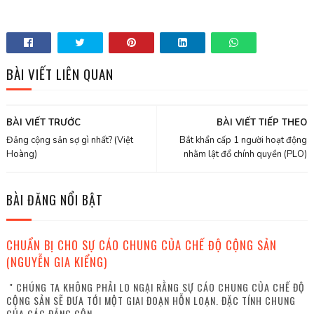
BÀI VIẾT LIÊN QUAN
BÀI VIẾT TRƯỚC
BÀI VIẾT TIẾP THEO
Đảng cộng sản sợ gì nhất? (Việt
Bắt khẩn cấp 1 người hoạt động
Hoàng)
nhằm lật đổ chính quyền (PLO)
BÀI ĐĂNG NỔI BẬT
CHUẨN BỊ CHO SỰ CÁO CHUNG CỦA CHẾ ĐỘ CỘNG SẢN
(NGUYỄN GIA KIỂNG)
" CHÚNG TA KHÔNG PHẢI LO NGẠI RẰNG SỰ CÁO CHUNG CỦA CHẾ ĐỘ
CỘNG SẢN SẼ ĐƯA TỚI MỘT GIAI ĐOẠN HỖN LOẠN. ĐẶC TÍNH CHUNG
CỦA CÁC ĐẢNG CỘN...