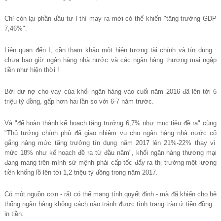
Chỉ
còn l
ạ
i ph
ầ
n đ
ầ
u t
ư
I thì may ra m
ớ
i có th
ể
khi
ế
n "tăng tr
ưở
ng GDP
7,46%"
.
Liên quan đế
n I, c
ầ
n tham kh
ả
o m
ộ
t hi
ệ
n t
ượ
ng tài chính và tín d
ụ
ng :
ch
ư
a bao gi
ờ
ngân hàng nhà n
ướ
c và các ngân hàng th
ươ
ng m
ạ
i ng
ậ
p
ti
ề
n nh
ư
hi
ệ
n th
ờ
i !
Bở
i d
ư
n
ợ
cho vay c
ủ
a kh
ố
i ngân hàng vào cu
ố
i năm 2016 đã lên t
ớ
i 6
tri
ệ
u t
ỷ
đ
ồ
ng, g
ấ
p h
ơ
n hai l
ầ
n s
o vớ
i 6-7 năm tr
ướ
c.
Và "để
hoàn thành k
ế
ho
ạ
ch tăng tr
ưở
ng 6,7% nh
ư
m
ụ
c tiêu đ
ề
ra" cùng
"Th
ủ
t
ướ
ng chính ph
ủ
đã giao nhi
ệ
m v
ụ
cho ngân hàng nhà n
ướ
c c
ố
g
ắ
ng nâng m
ứ
c tăng tr
ưở
ng tín d
ụ
ng năm 2017 lên 21%-22% thay vì
m
ứ
c 18% nh
ư
k
ế
ho
ạ
ch đ
ề
ra t
ừ
đ
ầ
u năm",
khố
i ngân hàng th
ươ
ng m
ạ
i
đang mang trên mình s
ứ
m
ệ
nh ph
ả
i c
ấ
p t
ố
c đ
ẩ
y ra th
ị
tr
ườ
ng m
ộ
t l
ượ
ng
ti
ề
n kh
ổ
ng l
ồ
lên t
ớ
i 1,2 tri
ệ
u t
ỷ
đ
ồ
ng trong năm 2017.
Có mộ
t ngu
ồ
n c
ơ
n - r
ấ
t có th
ể
mang tính quy
ế
t đ
ị
nh - mà đã khi
ế
n cho h
ệ
th
ố
ng ngân hàng không cách nào
tránh đượ
c tình tr
ạ
ng tràn
ứ
ti
ề
n đ
ồ
ng :
in ti
ề
n.