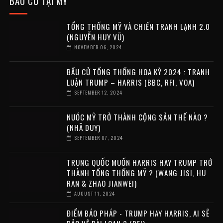
BẦU CỬ TẠI MỸ
TỔNG THỐNG MỸ VÀ CHIẾN TRANH LẠNH 2.0
(NGUYỄN HUY VŨ)
NOVEMBER 06, 2024
BẦU CỬ TỔNG THỐNG HOA KỲ 2024 : TRANH
LUẬN TRUMP – HARRIS (BBC, RFI, VOA)
SEPTEMBER 12, 2024
NƯỚC MỸ TRỞ THÀNH CỘNG SẢN THẾ NÀO ?
(NHÃ DUY)
SEPTEMBER 07, 2024
TRUNG QUỐC MUỐN HARRIS HAY TRUMP TRỞ
THÀNH TỔNG THỐNG MỸ ? (WANG JISI, HU
RAN & ZHAO JIANWEI)
AUGUST 11, 2024
ĐIỂM BÁO PHÁP - TRUMP HAY HARRIS, AI SẼ