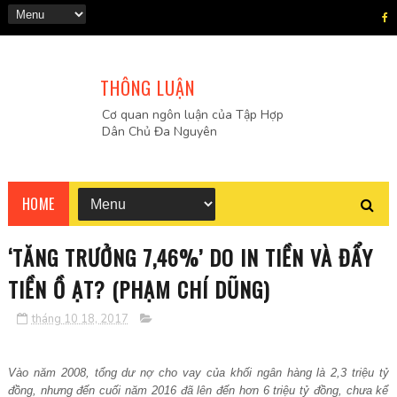
THÔNG LUẬN
Cơ quan ngôn luận của Tập Hợp
Dân Chủ Đa Nguyên
HOME
‘TĂNG TRƯỞNG 7,46%’ DO IN TIỀN VÀ ĐẨY
TIỀN Ồ ẠT? (PHẠM CHÍ DŨNG)
tháng 10 18, 2017
Vào năm 2008, tổ
ng d
ư
n
ợ
cho vay c
ủ
a kh
ố
i ngân hàng là 2,3 tri
ệ
u t
ỷ
đ
ồ
ng, nh
ư
ng đ
ế
n cu
ố
i năm 2016 đã lên đ
ế
n h
ơ
n 6 tri
ệ
u t
ỷ
đ
ồ
ng, ch
ư
a k
ể