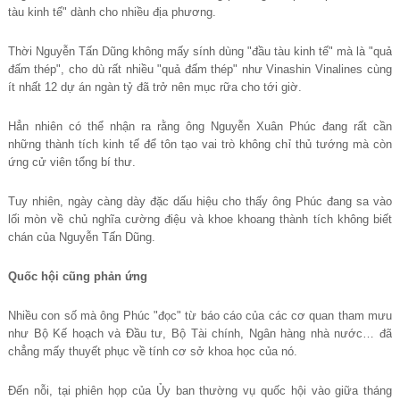
tàu kinh t
ế
" dành cho nhi
ề
u đ
ị
a ph
ươ
ng.
Thờ
i Nguy
ễ
n T
ấ
n Dũng không m
ấ
y sính dùng "đ
ầ
u tàu kinh t
ế
" mà là "qu
ả
đ
ấ
m thép", cho dù r
ấ
t nhi
ề
u "qu
ả
đ
ấ
m thép" nh
ư
Vinashin Vi
nalines cùng
ít nhấ
t 12 d
ự
án ngàn t
ỷ
đã tr
ở
nên m
ụ
c r
ữ
a cho t
ớ
i gi
ờ
.
Hẳ
n nhiên có th
ể
nh
ậ
n ra r
ằ
ng ông Nguy
ễ
n Xuân Phúc đang r
ấ
t c
ầ
n
nh
ữ
ng thành tích kinh t
ế
đ
ể
tôn t
ạ
o vai trò không ch
ỉ
th
ủ
t
ướ
ng mà còn
ứ
ng c
ử
viên t
ổ
ng bí th
ư
.
Tuy nhiên, ngày càng dày đặ
c d
ấ
u hi
ệ
u cho th
ấ
y ông Phúc đang sa vào
l
ố
i mòn v
ề
ch
ủ
nghĩa c
ườ
ng đi
ệ
u và khoe khoang thành tích không bi
ế
t
chán c
ủ
a Nguy
ễ
n T
ấ
n Dũng.
Quố
c h
ộ
i cũng ph
ả
n
ứ
ng
Nhiề
u con s
ố
mà ông Phúc "đ
ọ
c" t
ừ
báo cáo c
ủ
a các c
ơ
quan tham m
ư
u
nh
ư
B
ộ
K
ế
ho
ạ
ch và Đ
ầ
u t
ư
, B
ộ Tài chính, Ngân hàng nhà nướ
c… đã
ch
ẳ
ng m
ấ
y thuy
ế
t ph
ụ
c v
ề
tính c
ơ
s
ở
khoa h
ọ
c c
ủ
a nó.
Đế
n n
ỗ
i, t
ạ
i phiên h
ọ
p c
ủ
a
Ủ
y ban th
ườ
ng v
ụ
qu
ố
c h
ộ
i vào gi
ữ
a tháng