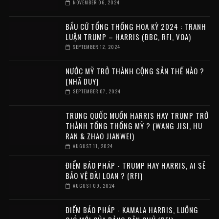
NOVEMBER 06, 2024
BẦU CỬ TỔNG THỐNG HOA KỲ 2024 : TRANH
LUẬN TRUMP – HARRIS (BBC, RFI, VOA)
SEPTEMBER 12, 2024
NƯỚC MỸ TRỞ THÀNH CỘNG SẢN THẾ NÀO ?
(NHÃ DUY)
SEPTEMBER 07, 2024
TRUNG QUỐC MUỐN HARRIS HAY TRUMP TRỞ
THÀNH TỔNG THỐNG MỸ ? (WANG JISI, HU
RAN & ZHAO JIANWEI)
AUGUST 11, 2024
ĐIỂM BÁO PHÁP - TRUMP HAY HARRIS, AI SẼ
BẢO VỆ ĐÀI LOAN ? (RFI)
AUGUST 09, 2024
ĐIỂM BÁO PHÁP - KAMALA HARRIS, LUỒNG