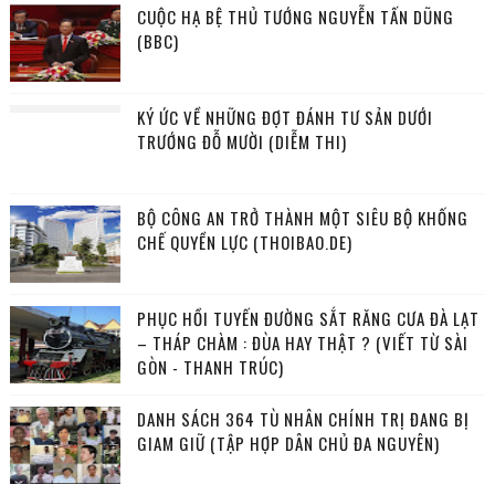
CUỘC HẠ BỆ THỦ TƯỚNG NGUYỄN TẤN DŨNG
(BBC)
KÝ ỨC VỀ NHỮNG ĐỢT ĐÁNH TƯ SẢN DƯỚI
TRƯỚNG ĐỖ MƯỜI (DIỄM THI)
BỘ CÔNG AN TRỞ THÀNH MỘT SIÊU BỘ KHỐNG
CHẾ QUYỀN LỰC (THOIBAO.DE)
PHỤC HỒI TUYẾN ĐƯỜNG SẮT RĂNG CƯA ĐÀ LẠT
– THÁP CHÀM : ĐÙA HAY THẬT ? (VIẾT TỪ SÀI
GÒN - THANH TRÚC)
DANH SÁCH 364 TÙ NHÂN CHÍNH TRỊ ĐANG BỊ
GIAM GIỮ (TẬP HỢP DÂN CHỦ ĐA NGUYÊN)