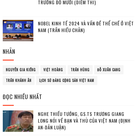
TRƯỚNG ĐỖ MƯỜI (DIỄM THI)
NOBEL KINH TẾ 2024 VÀ VẤN ĐỀ THỂ CHẾ Ở VIỆT
NAM (TRẦN HIẾU CHÂN)
NHÃN
NGUYỄN GIA KIỂNG
VIỆT HOÀNG
TRẦN HÙNG
ĐỖ XUÂN CANG
TRẦN KHÁNH ÂN
LỊCH SỬ ĐẢNG CỘNG SẢN VIỆT NAM
ĐỌC NHIỀU NHẤT
NGHE THIẾU TƯỚNG, GS.TS TRƯƠNG GIANG
LONG NÓI VỀ BẠN VÀ THÙ CỦA VIỆT NAM (ĐỊNH
AN-DÂN LUẬN)