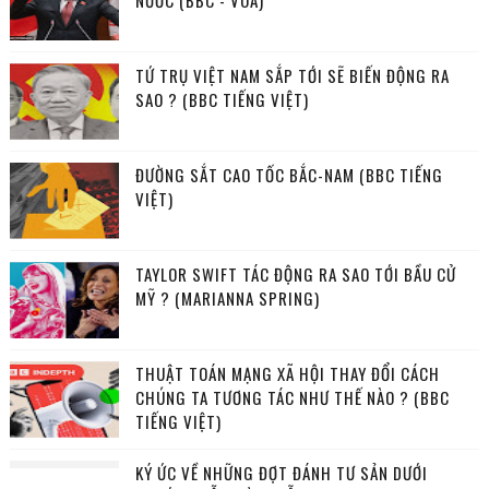
NƯỚC (BBC - VOA)
TỨ TRỤ VIỆT NAM SẮP TỚI SẼ BIẾN ĐỘNG RA
SAO ? (BBC TIẾNG VIỆT)
ĐƯỜNG SẮT CAO TỐC BẮC-NAM (BBC TIẾNG
VIỆT)
TAYLOR SWIFT TÁC ĐỘNG RA SAO TỚI BẦU CỬ
MỸ ? (MARIANNA SPRING)
THUẬT TOÁN MẠNG XÃ HỘI THAY ĐỔI CÁCH
CHÚNG TA TƯƠNG TÁC NHƯ THẾ NÀO ? (BBC
TIẾNG VIỆT)
KÝ ỨC VỀ NHỮNG ĐỢT ĐÁNH TƯ SẢN DƯỚI