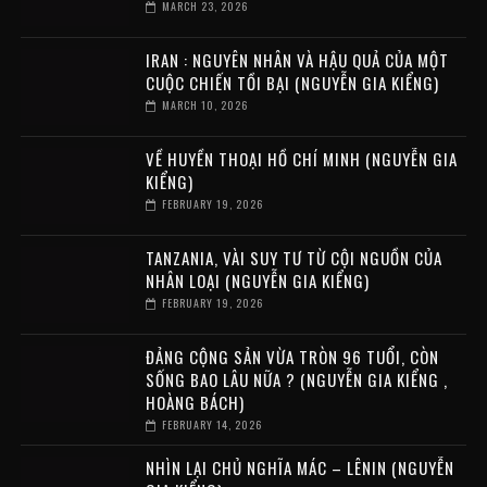
MARCH 23, 2026
IRAN : NGUYÊN NHÂN VÀ HẬU QUẢ CỦA MỘT
CUỘC CHIẾN TỒI BẠI (NGUYỄN GIA KIỂNG)
MARCH 10, 2026
VỀ HUYỀN THOẠI HỒ CHÍ MINH (NGUYỄN GIA
KIỂNG)
FEBRUARY 19, 2026
TANZANIA, VÀI SUY TƯ TỪ CỘI NGUỒN CỦA
NHÂN LOẠI (NGUYỄN GIA KIỂNG)
FEBRUARY 19, 2026
ĐẢNG CỘNG SẢN VỪA TRÒN 96 TUỔI, CÒN
SỐNG BAO LÂU NỮA ? (NGUYỄN GIA KIỂNG ,
HOÀNG BÁCH)
FEBRUARY 14, 2026
NHÌN LẠI CHỦ NGHĨA MÁC – LÊNIN (NGUYỄN