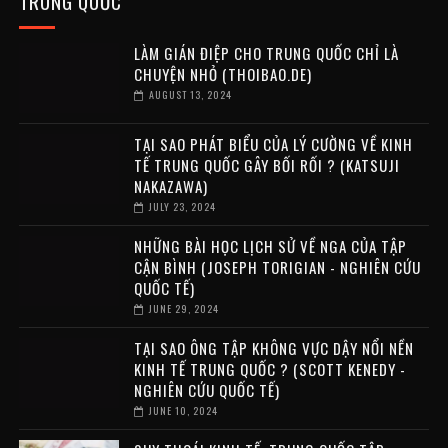
TRUNG QUỐC
LÀM GIÁN ĐIỆP CHO TRUNG QUỐC CHỈ LÀ
CHUYỆN NHỎ (THOIBAO.DE)
AUGUST 13, 2024
TẠI SAO PHÁT BIỂU CỦA LÝ CƯỜNG VỀ KINH
TẾ TRUNG QUỐC GÂY BỐI RỐI ? (KATSUJI
NAKAZAWA)
JULY 23, 2024
NHỮNG BÀI HỌC LỊCH SỬ VỀ NGA CỦA TẬP
CẬN BÌNH (JOSEPH TORIGIAN - NGHIÊN CỨU
QUỐC TẾ)
JUNE 29, 2024
TẠI SAO ÔNG TẬP KHÔNG VỰC DẬY NỔI NỀN
KINH TẾ TRUNG QUỐC ? (SCOTT KENEDY -
NGHIÊN CỨU QUỐC TẾ)
JUNE 10, 2024