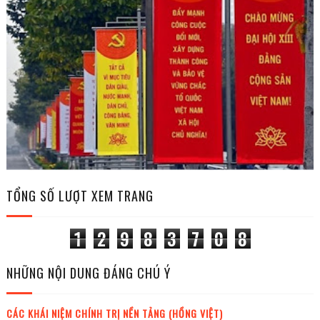
TỔNG SỐ LƯỢT XEM TRANG
1
2
9
8
3
7
0
8
NHỮNG NỘI DUNG ĐÁNG CHÚ Ý
CÁC KHÁI NIỆM CHÍNH TRỊ NỀN TẢNG (HỒNG VIỆT)