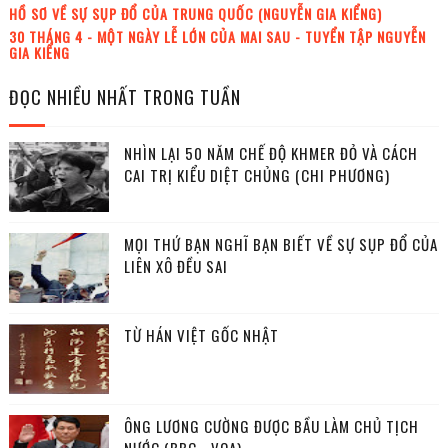
HỒ SƠ VỀ SỰ SỤP ĐỔ CỦA TRUNG QUỐC (NGUYỄN GIA KIỂNG)
30 THÁNG 4 - MỘT NGÀY LỄ LỚN CỦA MAI SAU - TUYỂN TẬP NGUYỄN
GIA KIỂNG
ĐỌC NHIỀU NHẤT TRONG TUẦN
NHÌN LẠI 50 NĂM CHẾ ĐỘ KHMER ĐỎ VÀ CÁCH
CAI TRỊ KIỂU DIỆT CHỦNG (CHI PHƯƠNG)
MỌI THỨ BẠN NGHĨ BẠN BIẾT VỀ SỰ SỤP ĐỔ CỦA
LIÊN XÔ ĐỀU SAI
TỪ HÁN VIỆT GỐC NHẬT
ÔNG LƯƠNG CƯỜNG ĐƯỢC BẦU LÀM CHỦ TỊCH