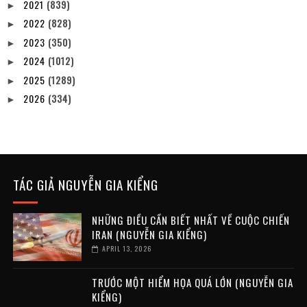
2021
(839)
►
2022
(828)
►
2023
(350)
►
2024
(1012)
►
2025
(1289)
►
2026
(334)
►
TÁC GIẢ NGUYỄN GIA KIỂNG
NHỮNG ĐIỀU CẦN BIẾT NHẤT VỀ CUỘC CHIẾN
IRAN (NGUYỄN GIA KIỂNG)
APRIL 13, 2026
TRƯỚC MỘT HIỂM HỌA QUÁ LỚN (NGUYỄN GIA
KIỂNG)