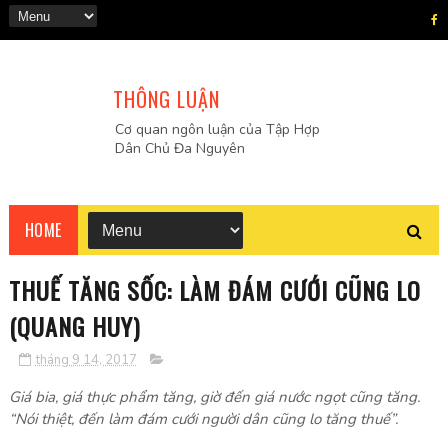
THÔNG LUẬN
Cơ quan ngôn luận của Tập Hợp
Dân Chủ Đa Nguyên
HOME
THUẾ TĂNG SỐC: LÀM ĐÁM CƯỚI CŨNG LO
(QUANG HUY)
tháng 9 14, 2017
Giá bia, giá thực phẩm tăng, giờ đến giá nước ngọt cũng tăng.
“Nói thiệt, đến làm đám cưới người dân cũng lo tăng thuế”.