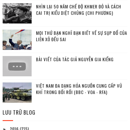
NHÌN LẠI 50 NĂM CHẾ ĐỘ KHMER ĐỎ VÀ CÁCH
CAI TRỊ KIỂU DIỆT CHỦNG (CHI PHƯƠNG)
MỌI THỨ BẠN NGHĨ BẠN BIẾT VỀ SỰ SỤP ĐỔ CỦA
LIÊN XÔ ĐỀU SAI
BÀI VIẾT CỦA TÁC GIẢ NGUYỄN GIA KIỂNG
VIỆT NAM ĐA DẠNG HÓA NGUỒN CUNG CẤP VŨ
KHÍ TRONG BỐI RỐI (BBC - VOA - RFA)
LƯU TRỮ BLOG
2016
(215)
►