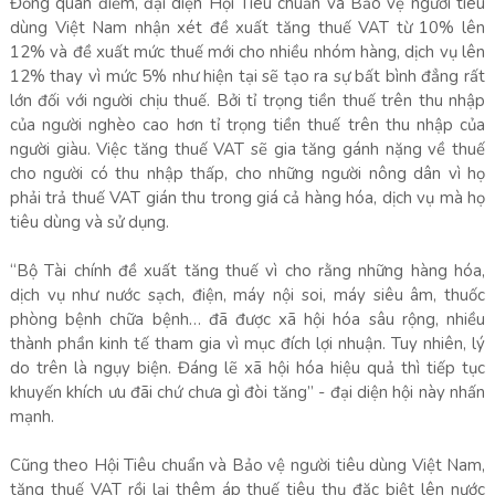
Đồng quan điểm, đại diện Hội Tiêu chuẩn và Bảo vệ người tiêu
dùng Việt Nam nhận xét đề xuất tăng thuế VAT từ 10% lên
12% và đề xuất mức thuế mới cho nhiều nhóm hàng, dịch vụ lên
12% thay vì mức 5% như hiện tại sẽ tạo ra sự bất bình đẳng rất
lớn đối với người chịu thuế. Bởi tỉ trọng tiền thuế trên thu nhập
của người nghèo cao hơn tỉ trọng tiền thuế trên thu nhập của
người giàu. Việc tăng thuế VAT sẽ gia tăng gánh nặng về thuế
cho người có thu nhập thấp, cho những người nông dân vì họ
phải trả thuế VAT gián thu trong giá cả hàng hóa, dịch vụ mà họ
tiêu dùng và sử dụng.
“Bộ Tài chính đề xuất tăng thuế vì cho rằng những hàng hóa,
dịch vụ như nước sạch, điện, máy nội soi, máy siêu âm, thuốc
phòng bệnh chữa bệnh… đã được xã hội hóa sâu rộng, nhiều
thành phần kinh tế tham gia vì mục đích lợi nhuận. Tuy nhiên, lý
do trên là ngụy biện. Đáng lẽ xã hội hóa hiệu quả thì tiếp tục
khuyến khích ưu đãi chứ chưa gì đòi tăng” - đại diện hội này nhấn
mạnh.
Cũng theo Hội Tiêu chuẩn và Bảo vệ người tiêu dùng Việt Nam,
tăng thuế VAT rồi lại thêm áp thuế tiêu thụ đặc biệt lên nước