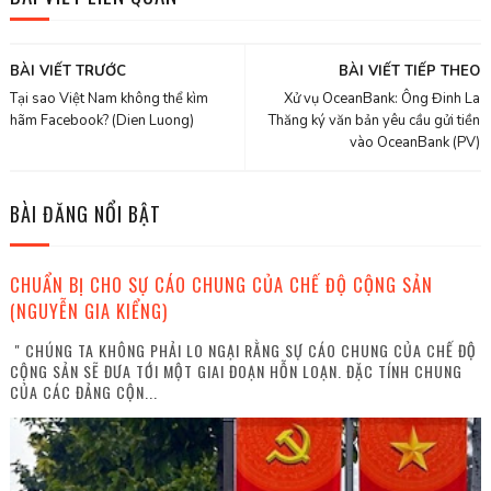
BÀI VIẾT TRƯỚC
BÀI VIẾT TIẾP THEO
Tại sao Việt Nam không thể kìm
Xử vụ OceanBank: Ông Đinh La
hãm Facebook? (Dien Luong)
Thăng ký văn bản yêu cầu gửi tiền
vào OceanBank (PV)
BÀI ĐĂNG NỔI BẬT
CHUẨN BỊ CHO SỰ CÁO CHUNG CỦA CHẾ ĐỘ CỘNG SẢN
(NGUYỄN GIA KIỂNG)
" CHÚNG TA KHÔNG PHẢI LO NGẠI RẰNG SỰ CÁO CHUNG CỦA CHẾ ĐỘ
CỘNG SẢN SẼ ĐƯA TỚI MỘT GIAI ĐOẠN HỖN LOẠN. ĐẶC TÍNH CHUNG
CỦA CÁC ĐẢNG CỘN...