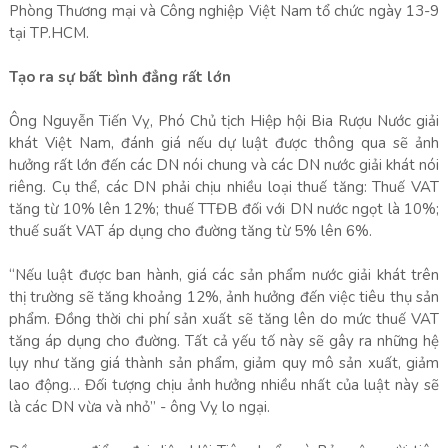
Phòng Thương mại và Công nghiệp Việt Nam tổ chức ngày 13-9
tại TP.HCM.
Tạo ra sự bất bình đẳng rất lớn
Ông Nguyễn Tiến Vỵ, Phó Chủ tịch Hiệp hội Bia Rượu Nước giải
khát Việt Nam, đánh giá nếu dự luật được thông qua sẽ ảnh
hưởng rất lớn đến các DN nói chung và các DN nước giải khát nói
riêng. Cụ thể, các DN phải chịu nhiều loại thuế tăng: Thuế VAT
tăng từ 10% lên 12%; thuế TTĐB đối với DN nước ngọt là 10%;
thuế suất VAT áp dụng cho đường tăng từ 5% lên 6%.
“Nếu luật được ban hành, giá các sản phẩm nước giải khát trên
thị trường sẽ tăng khoảng 12%, ảnh hưởng đến việc tiêu thụ sản
phẩm. Đồng thời chi phí sản xuất sẽ tăng lên do mức thuế VAT
tăng áp dụng cho đường. Tất cả yếu tố này sẽ gây ra những hệ
lụy như tăng giá thành sản phẩm, giảm quy mô sản xuất, giảm
lao động… Đối tượng chịu ảnh hưởng nhiều nhất của luật này sẽ
là các DN vừa và nhỏ” - ông Vỵ lo ngại.