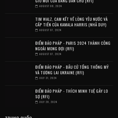
GIÓ MỚI CỦA ĐẢNG DÂN CHỦ (RFI)
AUGUST 08, 2024
TIM WALZ, CAM KẾT VỀ LÒNG YÊU NƯỚC VÀ
CẤP TIẾN CỦA KAMALA HARRIS (NHÃ DUY)
AUGUST 07, 2024
ĐIỂM BÁO PHÁP - PARIS 2024 THÀNH CÔNG
NGOÀI MONG ĐỢI (RFI)
AUGUST 07, 2024
ĐIỂM BÁO PHÁP - BẦU CỬ TỔNG THỐNG MỸ
VÀ TƯƠNG LAI UKRAINE (RFI)
JULY 31, 2024
ĐIỂM BÁO PHÁP - THÍCH MINH TUỆ GÂY LO
SỢ (RFI)
JULY 28, 2024