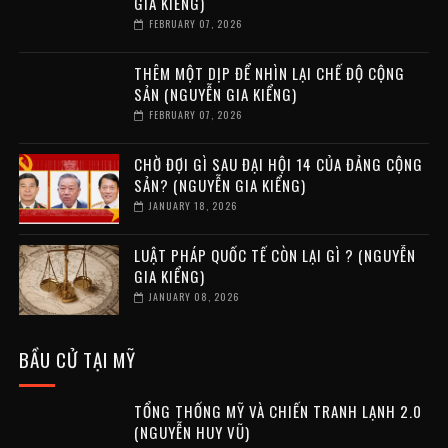
GIA KIỂNG)
FEBRUARY 07, 2026
THÊM MỘT DỊP ĐỂ NHÌN LẠI CHẾ ĐỘ CỘNG
SẢN (NGUYỄN GIA KIỂNG)
FEBRUARY 07, 2026
CHỜ ĐỢI GÌ SAU ĐẠI HỘI 14 CỦA ĐẢNG CỘNG
SẢN? (NGUYỄN GIA KIỂNG)
JANUARY 18, 2026
LUẬT PHÁP QUỐC TẾ CÒN LẠI GÌ ? (NGUYỄN
GIA KIỂNG)
JANUARY 08, 2026
BẦU CỬ TẠI MỸ
TỔNG THỐNG MỸ VÀ CHIẾN TRANH LẠNH 2.0
(NGUYỄN HUY VŨ)