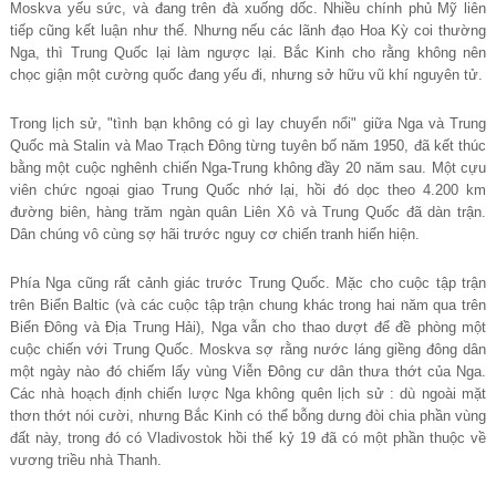
Moskva yếu sức, và đang trên đà xuống dốc. Nhiều chính phủ Mỹ liên
tiếp cũng kết luận như thế. Nhưng nếu các lãnh đạo Hoa Kỳ coi thường
Nga, thì Trung Quốc lại làm ngược lại. Bắc Kinh cho rằng không nên
chọc giận một cường quốc đang yếu đi, nhưng sở hữu vũ khí nguyên tử.
Trong lịch sử, "tình bạn không có gì lay chuyển nổi" giữa Nga và Trung
Quốc mà Stalin và Mao Trạch Đông từng tuyên bố năm 1950, đã kết thúc
bằng một cuộc nghênh chiến Nga-Trung không đầy 20 năm sau. Một cựu
viên chức ngoại giao Trung Quốc nhớ lại, hồi đó dọc theo 4.200 km
đường biên, hàng trăm ngàn quân Liên Xô và Trung Quốc đã dàn trận.
Dân chúng vô cùng sợ hãi trước nguy cơ chiến tranh hiển hiện.
Phía Nga cũng rất cảnh giác trước Trung Quốc. Mặc cho cuộc tập trận
trên Biển Baltic (và các cuộc tập trận chung khác trong hai năm qua trên
Biển Đông và Địa Trung Hải), Nga vẫn cho thao dượt để đề phòng một
cuộc chiến với Trung Quốc. Moskva sợ rằng nước láng giềng đông dân
một ngày nào đó chiếm lấy vùng Viễn Đông cư dân thưa thớt của Nga.
Các nhà hoạch định chiến lược Nga không quên lịch sử : dù ngoài mặt
thơn thớt nói cười, nhưng Bắc Kinh có thể bỗng dưng đòi chia phần vùng
đất này, trong đó có Vladivostok hồi thế kỷ 19 đã có một phần thuộc về
vương triều nhà Thanh.