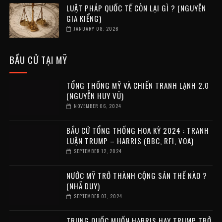
LUẬT PHÁP QUỐC TẾ CÒN LẠI GÌ ? (NGUYỄN
GIA KIỂNG)
JANUARY 08, 2026
BẦU CỬ TẠI MỸ
TỔNG THỐNG MỸ VÀ CHIẾN TRANH LẠNH 2.0
(NGUYỄN HUY VŨ)
NOVEMBER 06, 2024
BẦU CỬ TỔNG THỐNG HOA KỲ 2024 : TRANH
LUẬN TRUMP – HARRIS (BBC, RFI, VOA)
SEPTEMBER 12, 2024
NƯỚC MỸ TRỞ THÀNH CỘNG SẢN THẾ NÀO ?
(NHÃ DUY)
SEPTEMBER 07, 2024
TRUNG QUỐC MUỐN HARRIS HAY TRUMP TRỞ