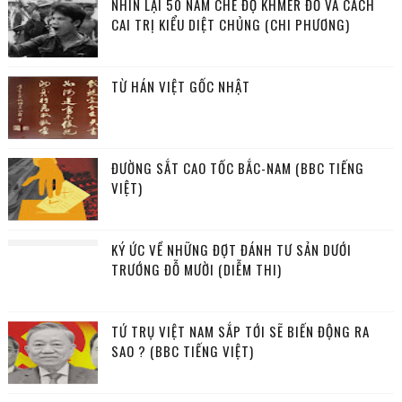
NHÌN LẠI 50 NĂM CHẾ ĐỘ KHMER ĐỎ VÀ CÁCH
CAI TRỊ KIỂU DIỆT CHỦNG (CHI PHƯƠNG)
TỪ HÁN VIỆT GỐC NHẬT
ĐƯỜNG SẮT CAO TỐC BẮC-NAM (BBC TIẾNG
VIỆT)
KÝ ỨC VỀ NHỮNG ĐỢT ĐÁNH TƯ SẢN DƯỚI
TRƯỚNG ĐỖ MƯỜI (DIỄM THI)
TỨ TRỤ VIỆT NAM SẮP TỚI SẼ BIẾN ĐỘNG RA
SAO ? (BBC TIẾNG VIỆT)