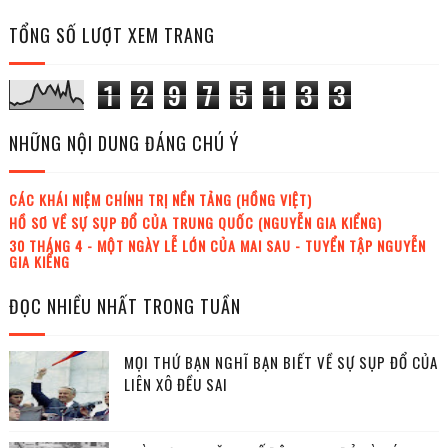
TỔNG SỐ LƯỢT XEM TRANG
1
2
9
7
5
1
3
3
NHỮNG NỘI DUNG ĐÁNG CHÚ Ý
CÁC KHÁI NIỆM CHÍNH TRỊ NỀN TẢNG (HỒNG VIỆT)
HỒ SƠ VỀ SỰ SỤP ĐỔ CỦA TRUNG QUỐC (NGUYỄN GIA KIỂNG)
30 THÁNG 4 - MỘT NGÀY LỄ LỚN CỦA MAI SAU - TUYỂN TẬP NGUYỄN
GIA KIỂNG
ĐỌC NHIỀU NHẤT TRONG TUẦN
MỌI THỨ BẠN NGHĨ BẠN BIẾT VỀ SỰ SỤP ĐỔ CỦA
LIÊN XÔ ĐỀU SAI