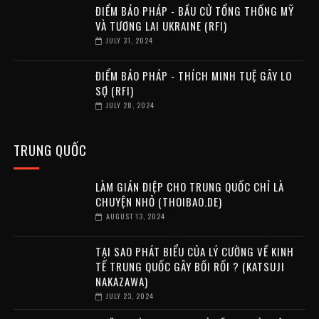
ĐIỂM BÁO PHÁP - BẦU CỬ TỔNG THỐNG MỸ
VÀ TƯƠNG LAI UKRAINE (RFI)
JULY 31, 2024
ĐIỂM BÁO PHÁP - THÍCH MINH TUỆ GÂY LO
SỢ (RFI)
JULY 28, 2024
TRUNG QUỐC
LÀM GIÁN ĐIỆP CHO TRUNG QUỐC CHỈ LÀ
CHUYỆN NHỎ (THOIBAO.DE)
AUGUST 13, 2024
TẠI SAO PHÁT BIỂU CỦA LÝ CƯỜNG VỀ KINH
TẾ TRUNG QUỐC GÂY BỐI RỐI ? (KATSUJI
NAKAZAWA)
JULY 23, 2024