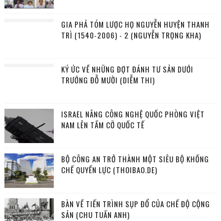
GIA PHẢ TÓM LƯỢC HỌ NGUYỄN HUYỆN THANH
TRÌ (1540-2006) - 2 (NGUYỄN TRỌNG KHA)
KÝ ỨC VỀ NHỮNG ĐỢT ĐÁNH TƯ SẢN DƯỚI
TRƯỚNG ĐỖ MƯỜI (DIỄM THI)
ISRAEL NÂNG CÔNG NGHỆ QUỐC PHÒNG VIỆT
NAM LÊN TẦM CỠ QUỐC TẾ
BỘ CÔNG AN TRỞ THÀNH MỘT SIÊU BỘ KHỐNG
CHẾ QUYỀN LỰC (THOIBAO.DE)
BÀN VỀ TIẾN TRÌNH SỤP ĐỔ CỦA CHẾ ĐỘ CỘNG
SẢN (CHU TUẤN ANH)