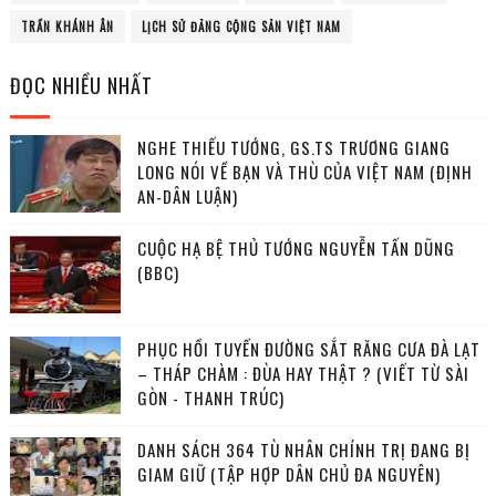
TRẦN KHÁNH ÂN
LỊCH SỬ ĐẢNG CỘNG SẢN VIỆT NAM
ĐỌC NHIỀU NHẤT
NGHE THIẾU TƯỚNG, GS.TS TRƯƠNG GIANG
LONG NÓI VỀ BẠN VÀ THÙ CỦA VIỆT NAM (ĐỊNH
AN-DÂN LUẬN)
CUỘC HẠ BỆ THỦ TƯỚNG NGUYỄN TẤN DŨNG
(BBC)
PHỤC HỒI TUYẾN ĐƯỜNG SẮT RĂNG CƯA ĐÀ LẠT
– THÁP CHÀM : ĐÙA HAY THẬT ? (VIẾT TỪ SÀI
GÒN - THANH TRÚC)
DANH SÁCH 364 TÙ NHÂN CHÍNH TRỊ ĐANG BỊ
GIAM GIỮ (TẬP HỢP DÂN CHỦ ĐA NGUYÊN)