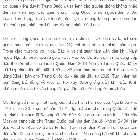
cơ quan kiểm duyệt Trung Quốc đã ra lệnh cho truyền thông không nhắc
đến sự kiện này. Các quan chức Trung Quốc lo sợ người dân ở Đài
Loan, Tây Tạng, Tân Cương đòi độc lập, và cũng không muốn phe dân
tộc chủ nghĩa nhân cơ hội này đòi sáp nhập Đài Loan.
Đối với Trung Quốc, quan hệ kinh tế và chính trị với Hoa Kỳ là hết sức
quan trọng, còn thương mại Nga-Mỹ chỉ bình bình từ nhiều năm qua.
Trong giao thương với Nga, Bắc Kinh chỉ quan tâm đến dầu khí. Năm
ngoái Nga đã vượt qua Angola và Ả Rập Xê Út, trở thành nhà cung cấp
dầu thô lớn nhất cho Trung Quốc. Năm 2014 Nga và Trung Quốc đã ký
kết hợp đồng lên đến 400 tỉ đô la, để khai thác hai mỏ khí thiên nhiên ở
đông Xibêri bán cho Trung Quốc dự kiến bắt đầu từ 2019. Tuy nhiên hai
bên đang bất đồng về việc tài trợ xây đường ống dẫn khí, Bắc Kinh
không muốn đầu tư vào trong lúc giá dầu thế giới đang ở mức thấp.
Một trong số những mặt hàng xuất khẩu hiếm hoi nữa của Nga là vũ khí.
Từ khi Liên Xô bị sụp đổ năm 1991, Nga đã bán cho Trung Quốc 32 tỉ đô
la, chiếm khoảng 80% tổng số tiền Bắc Kinh đổ ra mua vũ khí. Gần đây
Moskva cung cấp cho Trung Quốc loại hỏa tiễn địa đối không S-400 hiện
đại, và chiến đấu cơ Su-35 lợi hại. Tuy nhiên điện Kremlin chỉ quan tâm
đến vấn đề thương mại hơn là chiến lược : Nga cũng bán vũ khí cho các
đối thủ của Trung Quốc là Ấn Độ và Việt Nam.