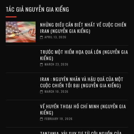
TÁC GIẢ NGUYỄN GIA KIỂNG
NHỮNG ĐIỀU CẦN BIẾT NHẤT VỀ CUỘC CHIẾN
IRAN (NGUYỄN GIA KIỂNG)
APRIL 13, 2026
TRƯỚC MỘT HIỂM HỌA QUÁ LỚN (NGUYỄN GIA
KIỂNG)
MARCH 23, 2026
IRAN : NGUYÊN NHÂN VÀ HẬU QUẢ CỦA MỘT
CUỘC CHIẾN TỒI BẠI (NGUYỄN GIA KIỂNG)
MARCH 10, 2026
VỀ HUYỀN THOẠI HỒ CHÍ MINH (NGUYỄN GIA
KIỂNG)
FEBRUARY 19, 2026
TANZANIA, VÀI SUY TƯ TỪ CỘI NGUỒN CỦA