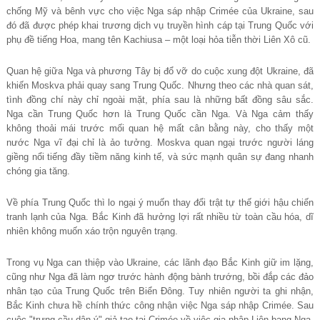
chống Mỹ và bênh vực cho việc Nga sáp nhập Crimée của Ukraine, sau
đó đã được phép khai trương dịch vụ truyền hình cáp tại Trung Quốc với
phụ đề tiếng Hoa, mang tên Kachiusa – một loại hỏa tiễn thời Liên Xô cũ.
Quan hệ giữa Nga và phương Tây bị đổ vỡ do cuộc xung đột Ukraine, đã
khiến Moskva phải quay sang Trung Quốc. Nhưng theo các nhà quan sát,
tình đồng chí này chỉ ngoài mặt, phía sau là những bất đồng sâu sắc.
Nga cần Trung Quốc hơn là Trung Quốc cần Nga. Và Nga cảm thấy
không thoải mái trước mối quan hệ mất cân bằng này, cho thấy một
nước Nga vĩ đại chỉ là ảo tưởng. Moskva quan ngại trước người láng
giềng nổi tiếng đầy tiềm năng kinh tế, và sức mạnh quân sự đang nhanh
chóng gia tăng.
Về phía Trung Quốc thì lo ngại ý muốn thay đổi trật tự thế giới hậu chiến
tranh lạnh của Nga. Bắc Kinh đã hưởng lợi rất nhiều từ toàn cầu hóa, dĩ
nhiên không muốn xáo trộn nguyên trạng.
Trong vụ Nga can thiệp vào Ukraine, các lãnh đạo Bắc Kinh giữ im lặng,
cũng như Nga đã làm ngơ trước hành động bành trướng, bồi đắp các đảo
nhân tạo của Trung Quốc trên Biển Đông. Tuy nhiên người ta ghi nhận,
Bắc Kinh chưa hề chính thức công nhận việc Nga sáp nhập Crimée. Sau
cuộc "trưng cầu dân ý" giả tạo tại Crimée về việc gia nhập Liên bang Nga,