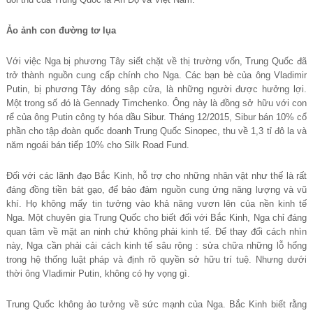
Ảo ảnh con đường tơ lụa
Với việc Nga bị phương Tây siết chặt về thị trường vốn, Trung Quốc đã
trở thành nguồn cung cấp chính cho Nga. Các bạn bè của ông Vladimir
Putin, bị phương Tây đóng sập cửa, là những người được hưởng lợi.
Một trong số đó là Gennady Timchenko. Ông này là đồng sở hữu với con
rể của ông Putin công ty hóa dầu Sibur. Tháng 12/2015, Sibur bán 10% cổ
phần cho tập đoàn quốc doanh Trung Quốc Sinopec, thu về 1,3 tỉ đô la và
năm ngoái bán tiếp 10% cho Silk Road Fund.
Đối với các lãnh đạo Bắc Kinh, hỗ trợ cho những nhân vật như thế là rất
đáng đồng tiền bát gạo, để bảo đảm nguồn cung ứng năng lượng và vũ
khí. Họ không mấy tin tưởng vào khả năng vươn lên của nền kinh tế
Nga. Một chuyên gia Trung Quốc cho biết đối với Bắc Kinh, Nga chỉ đáng
quan tâm về mặt an ninh chứ không phải kinh tế. Để thay đổi cách nhìn
này, Nga cần phải cải cách kinh tế sâu rộng : sửa chữa những lỗ hổng
trong hệ thống luật pháp và định rõ quyền sở hữu trí tuệ. Nhưng dưới
thời ông Vladimir Putin, không có hy vọng gì.
Trung Quốc không ảo tưởng về sức mạnh của Nga. Bắc Kinh biết rằng