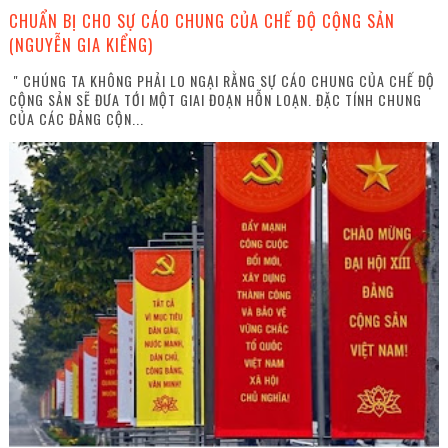
CHUẨN BỊ CHO SỰ CÁO CHUNG CỦA CHẾ ĐỘ CỘNG SẢN
(NGUYỄN GIA KIỂNG)
" CHÚNG TA KHÔNG PHẢI LO NGẠI RẰNG SỰ CÁO CHUNG CỦA CHẾ ĐỘ
CỘNG SẢN SẼ ĐƯA TỚI MỘT GIAI ĐOẠN HỖN LOẠN. ĐẶC TÍNH CHUNG
CỦA CÁC ĐẢNG CỘN...