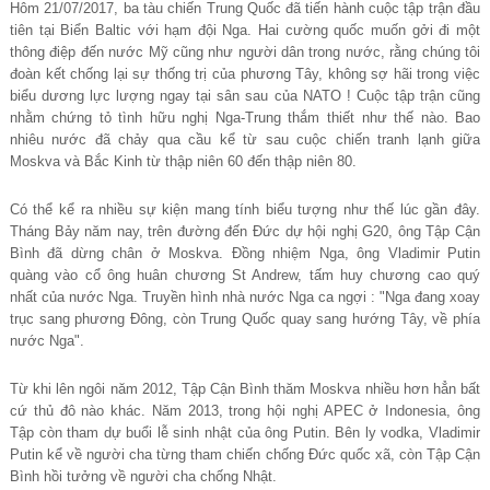
Hôm 21/07/2017, ba tàu chiến Trung Quốc đã tiến hành cuộc tập trận đầu
tiên tại Biển Baltic với hạm đội Nga. Hai cường quốc muốn gởi đi một
thông điệp đến nước Mỹ cũng như người dân trong nước, rằng chúng tôi
đoàn kết chống lại sự thống trị của phương Tây, không sợ hãi trong việc
biểu dương lực lượng ngay tại sân sau của NATO ! Cuộc tập trận cũng
nhằm chứng tỏ tình hữu nghị Nga-Trung thắm thiết như thế nào. Bao
nhiêu nước đã chảy qua cầu kể từ sau cuộc chiến tranh lạnh giữa
Moskva và Bắc Kinh từ thập niên 60 đến thập niên 80.
Có thể kể ra nhiều sự kiện mang tính biểu tượng như thế lúc gần đây.
Tháng Bảy năm nay, trên đường đến Đức dự hội nghị G20, ông Tập Cận
Bình đã dừng chân ở Moskva. Đồng nhiệm Nga, ông Vladimir Putin
quàng vào cổ ông huân chương St Andrew, tấm huy chương cao quý
nhất của nước Nga. Truyền hình nhà nước Nga ca ngợi : "Nga đang xoay
trục sang phương Đông, còn Trung Quốc quay sang hướng Tây, về phía
nước Nga".
Từ khi lên ngôi năm 2012, Tập Cận Bình thăm Moskva nhiều hơn hẳn bất
cứ thủ đô nào khác. Năm 2013, trong hội nghị APEC ở Indonesia, ông
Tập còn tham dự buổi lễ sinh nhật của ông Putin. Bên ly vodka, Vladimir
Putin kể về người cha từng tham chiến chống Đức quốc xã, còn Tập Cận
Bình hồi tưởng về người cha chống Nhật.