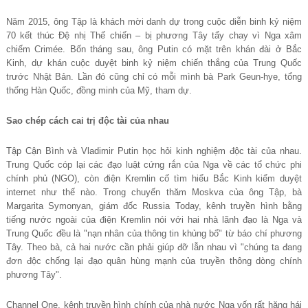
Năm 2015, ông Tập là khách mời danh dự trong cuộc diễn binh kỷ niệm
70 kết thúc Đệ nhị Thế chiến – bị phương Tây tẩy chay vì Nga xâm
chiếm Crimée. Bốn tháng sau, ông Putin có mặt trên khán đài ở Bắc
Kinh, dự khán cuộc duyệt binh kỷ niệm chiến thắng của Trung Quốc
trước Nhật Bản. Lần đó cũng chỉ có mỗi mình bà Park Geun-hye, tổng
thống Hàn Quốc, đồng minh của Mỹ, tham dự.
Sao chép cách cai trị độc tài của nhau
Tập Cận Bình và Vladimir Putin học hỏi kinh nghiệm độc tài của nhau.
Trung Quốc cóp lại các đạo luật cứng rắn của Nga về các tổ chức phi
chính phủ (NGO), còn điện Kremlin cố tìm hiểu Bắc Kinh kiểm duyệt
internet như thế nào. Trong chuyến thăm Moskva của ông Tập, bà
Margarita Symonyan, giám đốc Russia Today, kênh truyền hình bằng
tiếng nước ngoài của điện Kremlin nói với hai nhà lãnh đạo là Nga và
Trung Quốc đều là "nạn nhân của thông tin khủng bố" từ báo chí phương
Tây. Theo bà, cả hai nước cần phải giúp đỡ lẫn nhau vì "chúng ta đang
đơn độc chống lại đạo quân hùng mạnh của truyền thông dòng chính
phương Tây".
Channel One, kênh truyền hình chính của nhà nước Nga vốn rất hăng hái