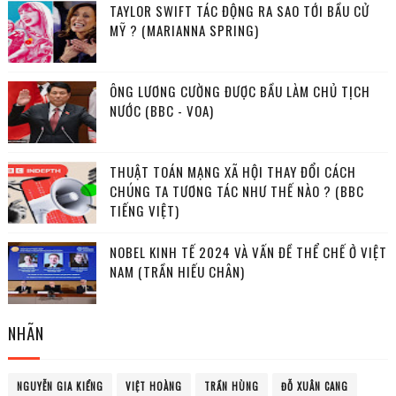
TAYLOR SWIFT TÁC ĐỘNG RA SAO TỚI BẦU CỬ
MỸ ? (MARIANNA SPRING)
ÔNG LƯƠNG CƯỜNG ĐƯỢC BẦU LÀM CHỦ TỊCH
NƯỚC (BBC - VOA)
THUẬT TOÁN MẠNG XÃ HỘI THAY ĐỔI CÁCH
CHÚNG TA TƯƠNG TÁC NHƯ THẾ NÀO ? (BBC
TIẾNG VIỆT)
NOBEL KINH TẾ 2024 VÀ VẤN ĐỀ THỂ CHẾ Ở VIỆT
NAM (TRẦN HIẾU CHÂN)
NHÃN
NGUYỄN GIA KIỂNG
VIỆT HOÀNG
TRẦN HÙNG
ĐỖ XUÂN CANG