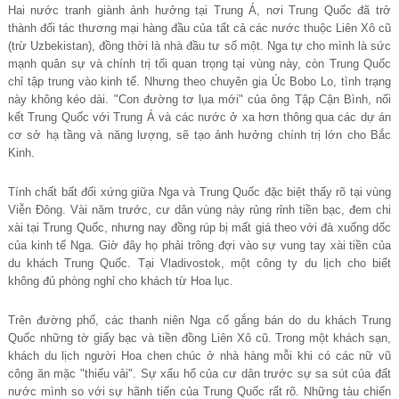
Hai nước tranh giành ảnh hưởng tại Trung Á, nơi Trung Quốc đã trở
thành đối tác thương mại hàng đầu của tất cả các nước thuộc Liên Xô cũ
(trừ Uzbekistan), đồng thời là nhà đầu tư số một. Nga tự cho mình là sức
mạnh quân sự và chính trị tối quan trọng tại vùng này, còn Trung Quốc
chỉ tập trung vào kinh tế. Nhưng theo chuyên gia Úc Bobo Lo, tình trạng
này không kéo dài. "Con đường tơ lụa mới" của ông Tập Cận Bình, nối
kết Trung Quốc với Trung Á và các nước ở xa hơn thông qua các dự án
cơ sở hạ tầng và năng lượng, sẽ tạo ảnh hưởng chính trị lớn cho Bắc
Kinh.
Tính chất bất đối xứng giữa Nga và Trung Quốc đặc biệt thấy rõ tại vùng
Viễn Đông. Vài năm trước, cư dân vùng này rủng rỉnh tiền bạc, đem chi
xài tại Trung Quốc, nhưng nay đồng rúp bị mất giá theo với đà xuống dốc
của kinh tế Nga. Giờ đây họ phải trông đợi vào sự vung tay xài tiền của
du khách Trung Quốc. Tại Vladivostok, một công ty du lịch cho biết
không đủ phòng nghỉ cho khách từ Hoa lục.
Trên đường phố, các thanh niên Nga cố gắng bán do du khách Trung
Quốc những tờ giấy bạc và tiền đồng Liên Xô cũ. Trong một khách sạn,
khách du lịch người Hoa chen chúc ở nhà hàng mỗi khi có các nữ vũ
công ăn mặc "thiếu vải". Sự xấu hổ của cư dân trước sự sa sút của đất
nước mình so với sự hãnh tiến của Trung Quốc rất rõ. Những tàu chiến