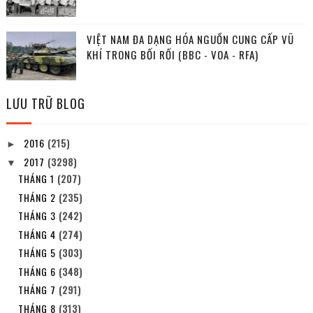
VIỆT NAM ĐA DẠNG HÓA NGUỒN CUNG CẤP VŨ
KHÍ TRONG BỐI RỐI (BBC - VOA - RFA)
LƯU TRỮ BLOG
2016
(215)
►
2017
(3298)
▼
THÁNG 1
(207)
THÁNG 2
(235)
THÁNG 3
(242)
THÁNG 4
(274)
THÁNG 5
(303)
THÁNG 6
(348)
THÁNG 7
(291)
THÁNG 8
(313)