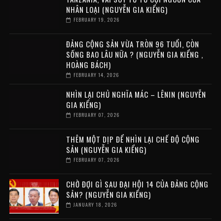
NHÂN LOẠI (NGUYỄN GIA KIỂNG)
FEBRUARY 19, 2026
ĐẢNG CỘNG SẢN VỪA TRÒN 96 TUỔI, CÒN
SỐNG BAO LÂU NỮA ? (NGUYỄN GIA KIỂNG ,
HOÀNG BÁCH)
FEBRUARY 14, 2026
NHÌN LẠI CHỦ NGHĨA MÁC – LÊNIN (NGUYỄN
GIA KIỂNG)
FEBRUARY 07, 2026
THÊM MỘT DỊP ĐỂ NHÌN LẠI CHẾ ĐỘ CỘNG
SẢN (NGUYỄN GIA KIỂNG)
FEBRUARY 07, 2026
CHỜ ĐỢI GÌ SAU ĐẠI HỘI 14 CỦA ĐẢNG CỘNG
SẢN? (NGUYỄN GIA KIỂNG)
JANUARY 18, 2026