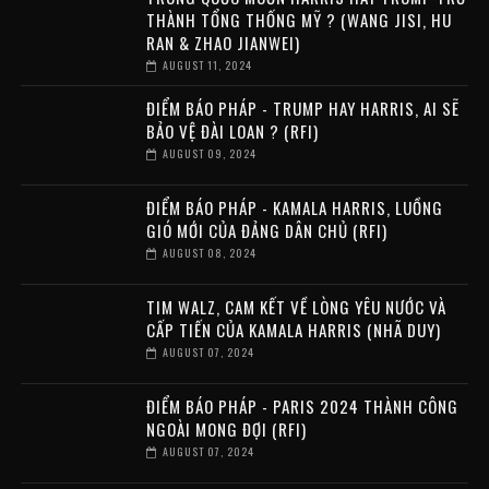
THÀNH TỔNG THỐNG MỸ ? (WANG JISI, HU
RAN & ZHAO JIANWEI)
AUGUST 11, 2024
ĐIỂM BÁO PHÁP - TRUMP HAY HARRIS, AI SẼ
BẢO VỆ ĐÀI LOAN ? (RFI)
AUGUST 09, 2024
ĐIỂM BÁO PHÁP - KAMALA HARRIS, LUỒNG
GIÓ MỚI CỦA ĐẢNG DÂN CHỦ (RFI)
AUGUST 08, 2024
TIM WALZ, CAM KẾT VỀ LÒNG YÊU NƯỚC VÀ
CẤP TIẾN CỦA KAMALA HARRIS (NHÃ DUY)
AUGUST 07, 2024
ĐIỂM BÁO PHÁP - PARIS 2024 THÀNH CÔNG
NGOÀI MONG ĐỢI (RFI)
AUGUST 07, 2024