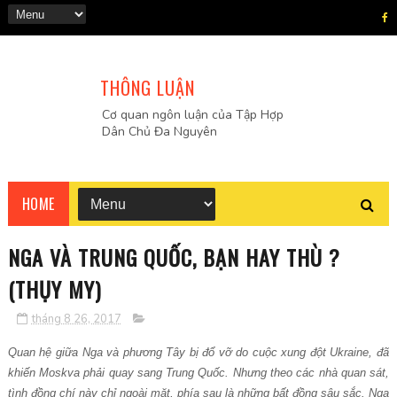
THÔNG LUẬN
Cơ quan ngôn luận của Tập Hợp
Dân Chủ Đa Nguyên
HOME
NGA VÀ TRUNG QUỐC, BẠN HAY THÙ ?
(THỤY MY)
tháng 8 26, 2017
Quan hệ giữa Nga và phương Tây bị đổ vỡ do cuộc xung đột Ukraine, đã
khiến Moskva phải quay sang Trung Quốc. Nhưng theo các nhà quan sát,
tình đồng chí này chỉ ngoài mặt, phía sau là những bất đồng sâu sắc. Nga