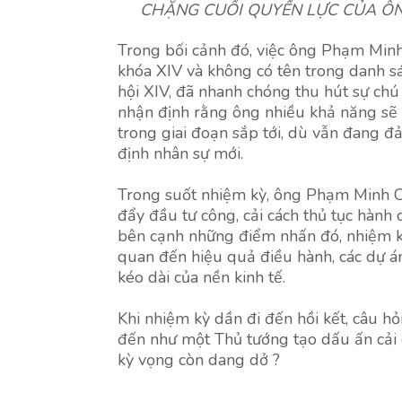
CHẶNG CUỐI QUYỀN LỰC CỦA ÔNG
Trong bối cảnh đó, việc ông Phạm Min
khóa XIV và không có tên trong danh sá
hội XIV, đã nhanh chóng thu hút sự chú
nhận định rằng ông nhiều khả năng sẽ kh
trong giai đoạn sắp tới, dù vẫn đang 
định nhân sự mới.
Trong suốt nhiệm kỳ, ông Phạm Minh Ch
đẩy đầu tư công, cải cách thủ tục hành c
bên cạnh những điểm nhấn đó, nhiệm kỳ
quan đến hiệu quả điều hành, các dự á
kéo dài của nền kinh tế.
Khi nhiệm kỳ dần đi đến hồi kết, câu h
đến như một Thủ tướng tạo dấu ấn cải c
kỳ vọng còn dang dở ?