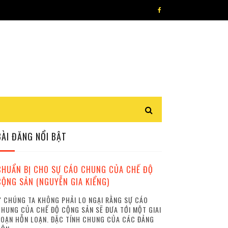
BÀI ĐĂNG NỔI BẬT
CHUẨN BỊ CHO SỰ CÁO CHUNG CỦA CHẾ ĐỘ
CỘNG SẢN (NGUYỄN GIA KIỂNG)
 CHÚNG TA KHÔNG PHẢI LO NGẠI RẰNG SỰ CÁO
HUNG CỦA CHẾ ĐỘ CỘNG SẢN SẼ ĐƯA TỚI MỘT GIAI
OẠN HỖN LOẠN. ĐẶC TÍNH CHUNG CỦA CÁC ĐẢNG