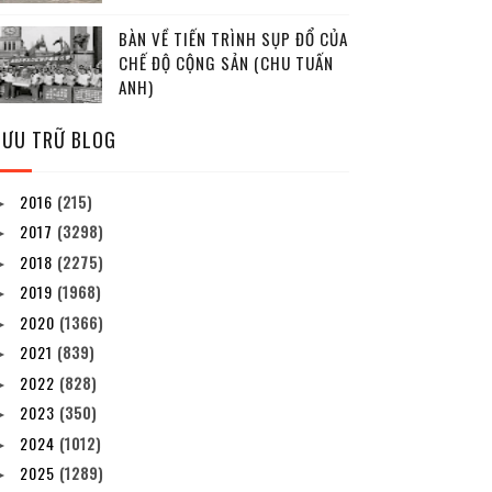
BÀN VỀ TIẾN TRÌNH SỤP ĐỔ CỦA
CHẾ ĐỘ CỘNG SẢN (CHU TUẤN
ANH)
LƯU TRỮ BLOG
2016
(215)
►
2017
(3298)
►
2018
(2275)
►
2019
(1968)
►
2020
(1366)
►
2021
(839)
►
2022
(828)
►
2023
(350)
►
2024
(1012)
►
2025
(1289)
►