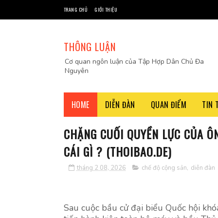
TRANG CHỦ
GIỚI THIỆU
THÔNG LUẬN
Cơ quan ngôn luận của Tập Hợp Dân Chủ Đa
Nguyên
HOME
DIỄN ĐÀN
QUAN ĐIỂM
TIN 
CHẶNG CUỐI QUYỀN LỰC CỦA ÔN
CÁI GÌ ? (THOIBAO.DE)
tháng 2 08, 2026
chế độ cộng sản
,
diễn đàn
Sau cuộc bầu cử đại biểu Quốc hội khó