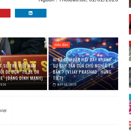
diễn đàn
AI SẼ CỨU VÃN HAY ĐẨY NHANH
T SƯ TRẺ VIỆT NAM
SỰ SUY TÀN CỦA CHỦ NGHĨA TƯ
ỐI ĐE DỌA "TO BE OR
BẢN ? (VIJAY PRASHAD , HÙNG
BE" (ĐẶNG ĐÌNH MẠNH)
TIẾT)
2026
MAY 18, 2026
Việt