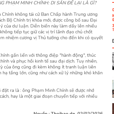
 PHẠM MINH CHÍNH: DI SẢN ĐỂ LẠI LÀ GÌ?
C
h Chính không tái cử Ban Chấp hành Trung ương
H
G
ch Bộ Chính trị khóa mới, được công bố sau Đại
3
 ý của dư luận. Diễn biến này làm dấy lên nhiều
T
ông tiếp tục giữ các vị trí lãnh đạo chủ chốt
đảm nhiệm cương vị Thủ tướng cho đến khi có quyết
ính gắn liền với thông điệp "hành động", thúc
hính và phục hồi kinh tế sau đại dịch. Tuy nhiên,
 của ông cũng đi kèm không ít tranh luận liên
n hạ tầng lớn, cũng như cách xử lý những khó khăn
ỏi đặt ra là : ông Phạm Minh Chính sẽ được nhớ
ách, hay là một giai đoạn chuyển tiếp với nhiều
Nguồn : Thoibao.de, 02/02/2026