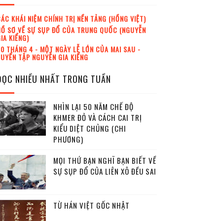
ÁC KHÁI NIỆM CHÍNH TRỊ NỀN TẢNG (HỒNG VIỆT)
Ồ SƠ VỀ SỰ SỤP ĐỔ CỦA TRUNG QUỐC (NGUYỄN
IA KIỂNG)
0 THÁNG 4 - MỘT NGÀY LỄ LỚN CỦA MAI SAU -
UYỂN TẬP NGUYỄN GIA KIỂNG
ĐỌC NHIỀU NHẤT TRONG TUẦN
NHÌN LẠI 50 NĂM CHẾ ĐỘ
KHMER ĐỎ VÀ CÁCH CAI TRỊ
KIỂU DIỆT CHỦNG (CHI
PHƯƠNG)
MỌI THỨ BẠN NGHĨ BẠN BIẾT VỀ
SỰ SỤP ĐỔ CỦA LIÊN XÔ ĐỀU SAI
TỪ HÁN VIỆT GỐC NHẬT