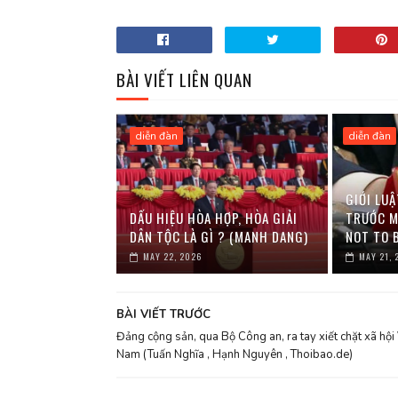
BÀI VIẾT LIÊN QUAN
diễn đàn
diễn đàn
GIỚI LUẬ
DẤU HIỆU HÒA HỢP, HÒA GIẢI
TRƯỚC M
DÂN TỘC LÀ GÌ ? (MANH DANG)
NOT TO 
MAY 22, 2026
MAY 21, 
BÀI VIẾT TRƯỚC
Đảng cộng sản, qua Bộ Công an, ra tay xiết chặt xã hội 
Nam (Tuấn Nghĩa , Hạnh Nguyên , Thoibao.de)