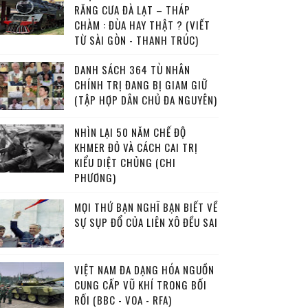
RĂNG CƯA ĐÀ LẠT – THÁP
CHÀM : ĐÙA HAY THẬT ? (VIẾT
TỪ SÀI GÒN - THANH TRÚC)
DANH SÁCH 364 TÙ NHÂN
CHÍNH TRỊ ĐANG BỊ GIAM GIỮ
(TẬP HỢP DÂN CHỦ ĐA NGUYÊN)
NHÌN LẠI 50 NĂM CHẾ ĐỘ
KHMER ĐỎ VÀ CÁCH CAI TRỊ
KIỂU DIỆT CHỦNG (CHI
PHƯƠNG)
MỌI THỨ BẠN NGHĨ BẠN BIẾT VỀ
SỰ SỤP ĐỔ CỦA LIÊN XÔ ĐỀU SAI
VIỆT NAM ĐA DẠNG HÓA NGUỒN
CUNG CẤP VŨ KHÍ TRONG BỐI
RỐI (BBC - VOA - RFA)