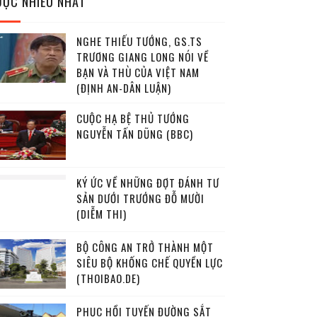
ĐỌC NHIỀU NHẤT
NGHE THIẾU TƯỚNG, GS.TS
TRƯƠNG GIANG LONG NÓI VỀ
BẠN VÀ THÙ CỦA VIỆT NAM
(ĐỊNH AN-DÂN LUẬN)
CUỘC HẠ BỆ THỦ TƯỚNG
NGUYỄN TẤN DŨNG (BBC)
KÝ ỨC VỀ NHỮNG ĐỢT ĐÁNH TƯ
SẢN DƯỚI TRƯỚNG ĐỖ MƯỜI
(DIỄM THI)
BỘ CÔNG AN TRỞ THÀNH MỘT
SIÊU BỘ KHỐNG CHẾ QUYỀN LỰC
(THOIBAO.DE)
PHỤC HỒI TUYẾN ĐƯỜNG SẮT