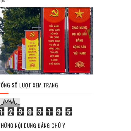
ỘN...
TỔNG SỐ LƯỢT XEM TRANG
1
2
9
8
3
1
9
5
NHỮNG NỘI DUNG ĐÁNG CHÚ Ý