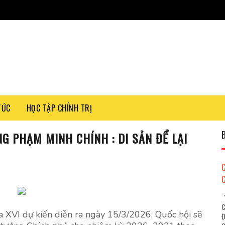
TỨC
HỌC TẬP CHÍNH TRỊ
G PHẠM MINH CHÍNH : DI SẢN ĐỂ LẠI
"
C
a XVI dự kiến diễn ra ngày 15/3/2026, Quốc hội sẽ
Đ