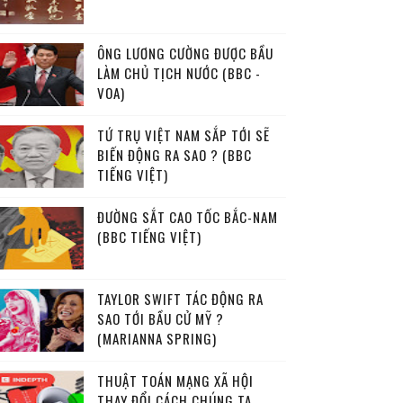
ÔNG LƯƠNG CƯỜNG ĐƯỢC BẦU
LÀM CHỦ TỊCH NƯỚC (BBC -
VOA)
TỨ TRỤ VIỆT NAM SẮP TỚI SẼ
BIẾN ĐỘNG RA SAO ? (BBC
TIẾNG VIỆT)
ĐƯỜNG SẮT CAO TỐC BẮC-NAM
(BBC TIẾNG VIỆT)
TAYLOR SWIFT TÁC ĐỘNG RA
SAO TỚI BẦU CỬ MỸ ?
(MARIANNA SPRING)
THUẬT TOÁN MẠNG XÃ HỘI
THAY ĐỔI CÁCH CHÚNG TA