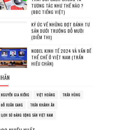
TƯƠNG TÁC NHƯ THẾ NÀO ?
(BBC TIẾNG VIỆT)
KÝ ỨC VỀ NHỮNG ĐỢT ĐÁNH TƯ
SẢN DƯỚI TRƯỚNG ĐỖ MƯỜI
(DIỄM THI)
NOBEL KINH TẾ 2024 VÀ VẤN ĐỀ
THỂ CHẾ Ở VIỆT NAM (TRẦN
HIẾU CHÂN)
NHÃN
NGUYỄN GIA KIỂNG
VIỆT HOÀNG
TRẦN HÙNG
ĐỖ XUÂN CANG
TRẦN KHÁNH ÂN
LỊCH SỬ ĐẢNG CỘNG SẢN VIỆT NAM