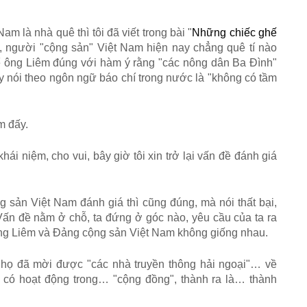
là nhà quê thì tôi đã viết trong bài "
Những chiếc ghế
g, người "cộng sản" Việt Nam hiện nay chẳng quê tí nào
hể ông Liêm đúng với hàm ý rằng "các nông dân Ba Đình"
y nói theo ngôn ngữ báo chí trong nước là "không có tầm
m đấy.
hái niệm, cho vui, bây giờ tôi xin trở lại vấn đề đánh giá
 sản Việt Nam đánh giá thì cũng đúng, mà nói thất bại,
ấn đề nằm ở chỗ, ta đứng ở góc nào, yêu cầu của ta ra
ông Liêm và Đảng cộng sản Việt Nam không giống nhau.
họ đã mời được "các nhà truyền thông hải ngoại"… về
có hoạt động trong… "cộng đồng", thành ra là… thành