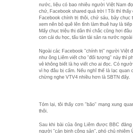
nước, liệu có bao nhiêu người Việt Nam đọc
chứ, Facebook shared quá trời ! Tôi thì thấy
Facebook chính trị thôi, chứ sáu, bảy chục
xem nên bỏ quê lên tỉnh làm thuê hay là tiế
Mấy chục triệu thị dân thì chắc cũng hơi đâ
con cái du học, tẩu tán tài sản ra nước ngoà
Ngoài các Facebook "chính trị" người Việt 
như ông Liêm viết cho "đối tượng" này thì 
vẻ không biết là họ viết cho ai đọc. Có người
vì họ đâu bị cấm. Nếu nghĩ thế là lạc quan 
chừng nghe VTV4 nhiều hơn là SBTN đấy.
Tóm lại, tôi thấy cơn "bão" mạng xung qua
thôi.
Sau khi bài của ông Liêm được BBC đăng tả
người "cán binh cộng sản", phó chủ nhiệm 