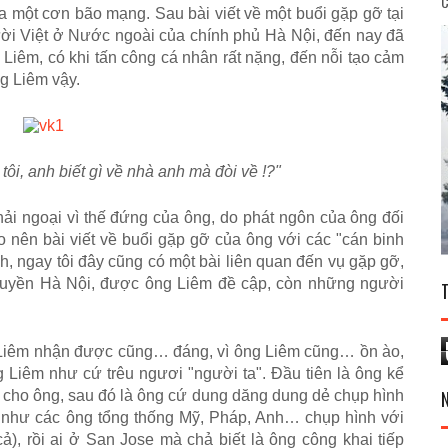
C
một cơn bão mạng. Sau bài viết về một buổi gặp gỡ tại
ời Việt ở Nước ngoài của chính phủ Hà Nội, đến nay đã
g Liêm, có khi tấn công cá nhân rất nặng, đến nỗi tạo cảm
ng Liêm vậy.
tôi, anh biết gì về nhà anh mà đòi về !?"
hải ngoại vì thế đứng của ông, do phát ngôn của ông đối
 nên bài viết về buổi gặp gỡ của ông với các "cán binh
, ngay tôi đây cũng có một bài liên quan đến vụ gặp gỡ,
h quyền Hà Nội, được ông Liêm đề cập, còn những người
Liêm nhận được cũng… đáng, vì ông Liêm cũng… ồn ào,
 Liêm như cứ trêu ngươi "người ta". Đầu tiên là ông kể
cho ông, sau đó là ông cứ dung dăng dung dẻ chụp hình
u như các ông tổng thống Mỹ, Pháp, Anh… chụp hình với
), rồi ai ở San Jose mà chả biết là ông công khai tiếp