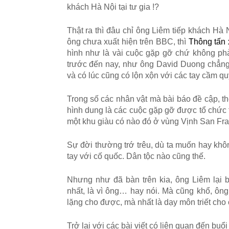
khách Hà Nội tại tư gia !?
Thật ra thì đâu chỉ ông Liêm tiếp khách Hà 
ông chưa xuất hiện trên BBC, thì
Thông tấn 
hình như là vài cuộc gặp gỡ chứ không phải
trước đến nay, như ông David Duong chẳng
và có lúc cũng có lộn xộn với các tay cầm q
Trong số các nhân vật mà bài báo đề cập, th
hình dung là các cuộc gặp gỡ được tổ chức tr
một khu giàu có nào đó ở vùng Vịnh San Fra
Sự đời thường trớ trêu, dù ta muốn hay không,
tay với cố quốc. Dân tộc nào cũng thế.
Nhưng như đã bàn trên kia, ông Liêm lại 
nhất, là vì ông… hay nói. Mà cũng khổ, ôn
lặng cho được, mà nhất là dạy môn triết ch
Trở lại với các bài viết có liên quan đến b