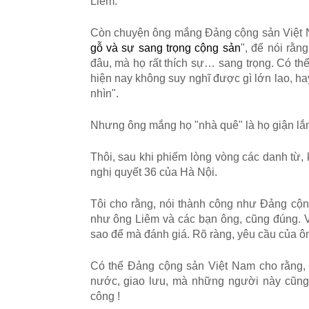
Liêm.
Còn chuyện ông mắng Đảng cộng sản Việt Nam 
gỗ và sự sang trọng cộng sản
", để nói rằn
đâu, mà họ rất thích sự… sang trọng. Có t
hiện nay không suy nghĩ được gì lớn lao, ha
nhìn".
Nhưng ông mắng họ "nhà quê" là họ giận lắ
Thôi, sau khi phiếm lòng vòng các danh từ, k
nghị quyết 36 của Hà Nội.
Tôi cho rằng, nói thành công như Đảng cộng
như ông Liêm và các bạn ông, cũng đúng. V
sao để mà đánh giá. Rõ ràng, yêu cầu của 
Có thể Đảng cộng sản Việt Nam cho rằng, 
nước, giao lưu, mà những người này cũng 
công !