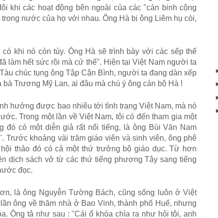
 đôi khi các hoạt động bên ngoài của các "cán binh cộng
 trong nước của họ với nhau. Ông Hà bị ông Liêm hụ còi,
 có khi nó còn tùy. Ông Hà sẽ trình bày với các sếp thế
đã làm hết sức rồi mà cứ thế". Hiện tại Việt Nam người ta
 Tàu chúc tụng ông Tập Cận Bình, người ta đang dàn xếp
 bà Trương Mỹ Lan, ai đâu mà chú ý ông cán bộ Hà !
 ảnh hưởng được bao nhiêu tới tình trạng Việt Nam, mà nó
ước. Trong một lần về Việt Nam, tôi có đến tham gia một
g đó có một diễn giả rất nổi tiếng, là ông Bùi Văn Nam
. Trước khoảng vài trăm giáo viên và sinh viên, ông phê
 hội thảo đó có cả một thứ trưởng bộ giáo dục. Từ hơn
n dịch sách vở từ các thứ tiếng phương Tây sang tiếng
 nước đọc.
ơn, là ông Nguyễn Tường Bách, cũng sống luôn ở Việt
 lần ông về thăm nhà ở Bao Vinh, thành phố Huế, nhưng
a. Ông tả như sau : "Cái ổ khóa chìa ra như hỏi tôi, anh