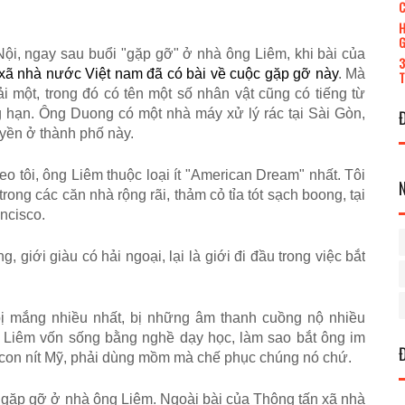
C
H
G
Nội, ngay sau buổi "gặp gỡ" ở nhà ông Liêm, khi bài của
3
xã nhà nước Việt nam đã có bài về cuộc gặp gỡ này
. Mà
T
 một, trong đó có tên một số nhân vật cũng có tiếng từ
 hạn. Ông Duong có một nhà máy xử lý rác tại Sài Gòn,
uyền ở thành phố này.
eo tôi, ông Liêm thuộc loại ít "American Dream" nhất. Tôi
ong các căn nhà rộng rãi, thảm cỏ tỉa tót sạch boong, tại
ncisco.
 giới giàu có hải ngoại, lại là giới đi đầu trong việc bắt
bị mắng nhiều nhất, bị những âm thanh cuồng nộ nhiều
g Liêm vốn sống bằng nghề dạy học, làm sao bắt ông im
o con nít Mỹ, phải dùng mồm mà chế phục chúng nó chứ.
uổi gặp gỡ ở nhà ông Liêm. Ngoài bài của Thông tấn xã nhà