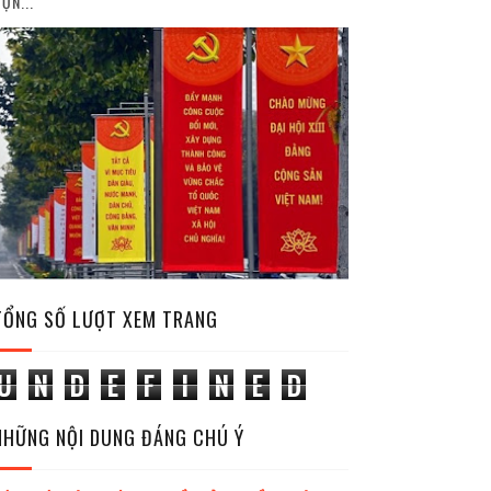
ỘN...
TỔNG SỐ LƯỢT XEM TRANG
U
N
D
E
F
I
N
E
D
NHỮNG NỘI DUNG ĐÁNG CHÚ Ý