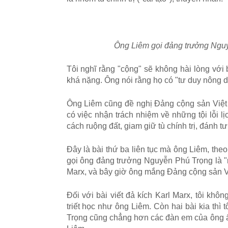
Ông Liêm gọi đảng trưởng Nguy
Tôi nghĩ rằng "cộng" sẽ không hài lòng với 
khá nặng. Ông nói rằng họ có "tư duy nông dâ
Ông Liêm cũng đề nghị Đảng cộng sản Việt 
có việc nhận trách nhiệm về những tội lỗi 
cách ruộng đất, giam giữ tù chính trị, đánh
Đây là bài thứ ba liên tục mà ông Liêm, the
gọi ông đảng trưởng Nguyễn Phú Trọng là "
Marx, và bây giờ ông mắng Đảng cộng sản V
Đối với bài viết đả kích Karl Marx, tôi kh
triết học như ông Liêm. Còn hai bài kia thì 
Trọng cũng chẳng hơn các đàn em của ông ấ