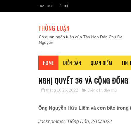
TRANG CHỦ
GIỚI THIỆU
THÔNG LUẬN
Cơ quan ngôn luận của Tập Hợp Dân Chủ Đa
Nguyên
HOME
DIỄN ĐÀN
QUAN ĐIỂM
TIN 
NGHỊ QUYẾT 36 VÀ CỘNG ĐỒNG 
tháng 10 26, 2022
Diễn đàn dân chủ
Ông Nguyễn Hữu Liêm và cơn bão trong t
Jackhammer, Tiếng Dân, 2/10/2022