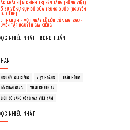
ÁC KHÁI NIỆM CHÍNH TRỊ NỀN TẢNG (HỒNG VIỆT)
Ồ SƠ VỀ SỰ SỤP ĐỔ CỦA TRUNG QUỐC (NGUYỄN
IA KIỂNG)
0 THÁNG 4 - MỘT NGÀY LỄ LỚN CỦA MAI SAU -
UYỂN TẬP NGUYỄN GIA KIỂNG
ĐỌC NHIỀU NHẤT TRONG TUẦN
NHÃN
NGUYỄN GIA KIỂNG
VIỆT HOÀNG
TRẦN HÙNG
ĐỖ XUÂN CANG
TRẦN KHÁNH ÂN
LỊCH SỬ ĐẢNG CỘNG SẢN VIỆT NAM
ĐỌC NHIỀU NHẤT