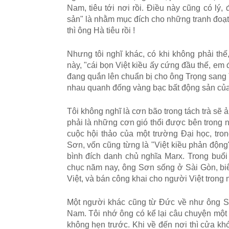
Nam, tiêu tới nơi rồi. Điều này cũng có lý,
sản" là nhằm mục đích cho những tranh đoạt
thì ông Hà tiêu rồi !
Nhưng tôi nghĩ khác, có khi không phải thế,
này, "cái bọn Việt kiều ấy cứng đầu thế, em 
đang quắn lên chuẩn bị cho ông Trọng sang
nhau quanh đống vàng bạc bất động sản của
Tôi không nghĩ là cơn bão trong tách trà sẽ
phải là những cơn gió thổi được bên trong n
cuộc hội thảo của một trường Đại học, tron
Sơn, vốn cũng từng là "Việt kiều phản động"
bình đích danh chủ nghĩa Marx. Trong buổi
chục năm nay, ông Sơn sống ở Sài Gòn, biê
Việt, và bán công khai cho người Việt trong
Một người khác cũng từ Đức về như ông S
Nam. Tôi nhớ ông có kể lại câu chuyện một
không hẹn trước. Khi về đến nơi thì cửa khó