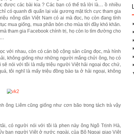
 được các bài kia ? Các bạn có thể trả lời là… ồ nhiều
 chỉ có quanh đi quẩn lại vài gương mặt tích cực tham gia
 triệu nông dân Việt Nam có ai mà đọc, họ còn đang tính
p tục mua giống, mua phân bón cho mùa tới đầy khó khăn.
u mà tham gia Facebook chính trị, họ còn lo tìm đường cho
i…
đọc với nhau, còn có cán bộ cộng sản cũng đọc, mà hình
phải, không giống như những người mắng chửi ông, họ có
 sẽ nói với tôi là mấy triệu người Việt hải ngoại đọc chứ,
quá, tôi nghĩ là mấy triệu đồng bào ta ở hải ngoại, không
nh ông Liêm cũng giống như cơn bão trong tách trà vậy
i, có người nói với tôi là phen này ông Ngô Trịnh Hà,
Ủy ban người Việt ở nước ngoài, của Bộ Ngoại giao Việt