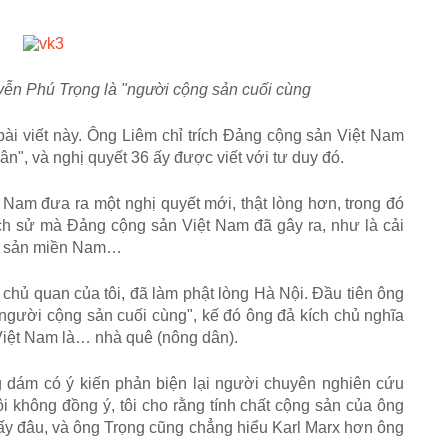
ễn Phú Trọng là "người cộng sản cuối cùng
bài viết này. Ông Liêm chỉ trích Đảng cộng sản Việt Nam
n", và nghị quyết 36 ấy được viết với tư duy đó.
Nam đưa ra một nghị quyết mới, thật lòng hơn, trong đó
lịch sử mà Đảng cộng sản Việt Nam đã gây ra, như là cải
 tư sản miền Nam…
o chủ quan của tôi, đã làm phật lòng Hà Nội. Đầu tiên ông
người cộng sản cuối cùng", kế đó ông đả kích chủ nghĩa
iệt Nam là… nhà quê (nông dân).
ông dám có ý kiến phản biện lại người chuyên nghiên cứu
tôi không đồng ý, tôi cho rằng tính chất cộng sản của ông
y đâu, và ông Trọng cũng chẳng hiểu Karl Marx hơn ông