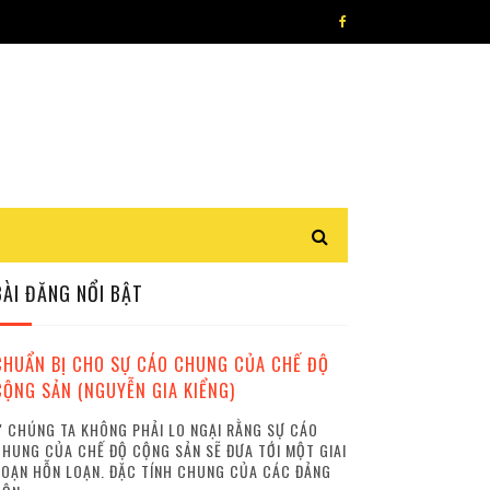
BÀI ĐĂNG NỔI BẬT
CHUẨN BỊ CHO SỰ CÁO CHUNG CỦA CHẾ ĐỘ
CỘNG SẢN (NGUYỄN GIA KIỂNG)
 CHÚNG TA KHÔNG PHẢI LO NGẠI RẰNG SỰ CÁO
HUNG CỦA CHẾ ĐỘ CỘNG SẢN SẼ ĐƯA TỚI MỘT GIAI
OẠN HỖN LOẠN. ĐẶC TÍNH CHUNG CỦA CÁC ĐẢNG