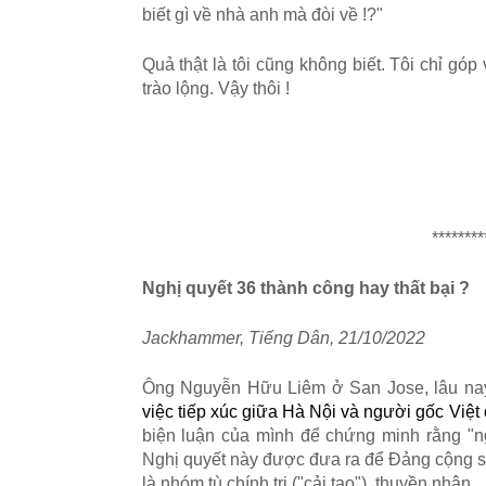
biết gì về nhà anh mà đòi về !?"
Quả thật là tôi cũng không biết. Tôi chỉ góp
trào lộng. Vậy thôi !
********
Nghị quyết 36 thành công hay thất bại ?
Jackhammer, Tiếng Dân, 21/10/2022
Ông Nguyễn Hữu Liêm ở San Jose, lâu nay 
việc tiếp xúc giữa Hà Nội và người gốc Việt
biện luận của mình để chứng minh rằng "n
Nghị quyết này được đưa ra để Đảng cộng sả
là nhóm tù chính trị ("cải tạo"), thuyền nhân.