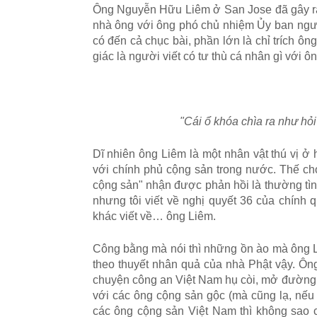
Ông Nguyễn Hữu Liêm ở San Jose đã gây ra 
nhà ông với ông phó chủ nhiệm Ủy ban ngư
có đến cả chục bài, phần lớn là chỉ trích ôn
giác là người viết có tư thù cá nhân gì với ô
"Cái ổ khóa chìa ra như hỏi 
Dĩ nhiên ông Liêm là một nhân vật thú vị ở 
với chính phủ cộng sản trong nước. Thế cho
cộng sản" nhận được phản hồi là thường tình
nhưng tôi viết về nghị quyết 36 của chín
khác viết về… ông Liêm.
Công bằng mà nói thì những ồn ào mà ông 
theo thuyết nhân quả của nhà Phật vậy. Ông
chuyện công an Việt Nam hụ còi, mở đường 
với các ông cộng sản gộc (mà cũng lạ, nế
các ông cộng sản Việt Nam thì không sao cả