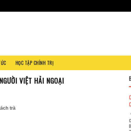
TỨC
HỌC TẬP CHÍNH TRỊ
NGƯỜI VIỆT HẢI NGOẠI
ách trà
"
C
Đ