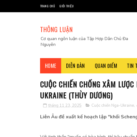
TRANG CHỦ
GIỚI THIỆU
THÔNG LUẬN
Cơ quan ngôn luận của Tập Hợp Dân Chủ Đa
Nguyên
HOME
DIỄN ĐÀN
QUAN ĐIỂM
TIN 
CUỘC CHIẾN CHỐNG XÂM LƯỢC 
UKRAINE (THÙY DƯƠNG)
tháng 11 23, 2025
Cuộc chiến Nga-Ukraine
,
Liên Âu đề xuất kế hoạch lập "khối Scheng