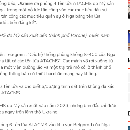
ng báo, Ukraine đã phóng 4 tên lửa ATACMS do Mỹ sản
a, trong một nỗ lực tấn công vào các mục tiêu dân sự.
 tấn công các mục tiêu quân sự ở Nga bằng tên lửa
ước tiến đáng kể".
MS do Mỹ sản xuất đến thành phố Voronej, miền nam
rên Telegram : "Các hệ thống phòng không S-400 của Nga
 hạ tất cả các tên lửa ATACMS". Các mảnh vỡ rơi xuống từ
ủa một viện dưỡng lão và một trại trẻ mồ côi ở thành phố
hông thông báo có thiệt hại nhân mạng hay không.
tên lửa và cho biết lực lượng trinh sát trên không đã xác
ửa ATACMS.
CMS do Mỹ sản xuất vào năm 2023, nhưng ban đầu chỉ được
a ngay trên lãnh thổ Ukraine.
 phóng 6 tên lửa ATACMS vào khu vực Belgorod của Nga.