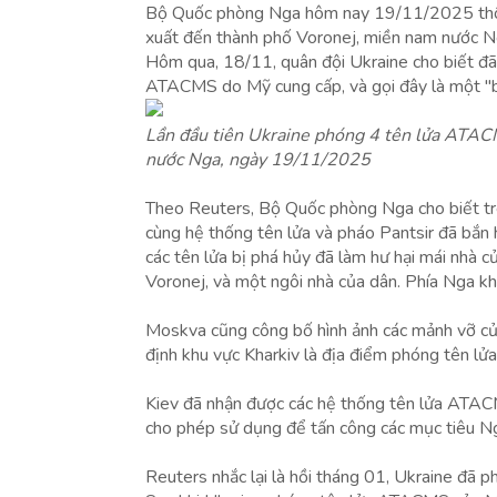
Bộ Quốc phòng Nga hôm nay 19/11/2025 thô
xuất đến thành phố Voronej, miền nam nước Ng
Hôm qua, 18/11, quân đội Ukraine cho biết đã
ATACMS do Mỹ cung cấp, và gọi đây là một "b
Lần đầu tiên Ukraine phóng 4 tên lửa ATAC
nước Nga, ngày 19/11/2025
Theo Reuters, Bộ Quốc phòng Nga cho biết t
cùng hệ thống tên lửa và pháo Pantsir đã bắn
các tên lửa bị phá hủy đã làm hư hại mái nhà c
Voronej, và một ngôi nhà của dân. Phía Nga k
Moskva cũng công bố hình ảnh các mảnh vỡ của 
định khu vực Kharkiv là địa điểm phóng tên l
Kiev đã nhận được các hệ thống tên lửa ATA
cho phép sử dụng để tấn công các mục tiêu Ng
Reuters nhắc lại là hồi tháng 01, Ukraine đã