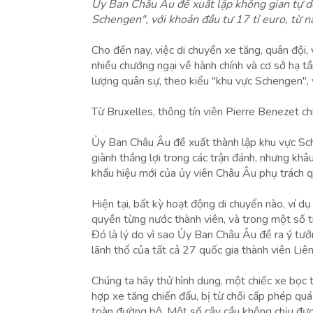
Ủy Ban Châu Âu đề xuất lập không gian tự do
Schengen", với khoản đầu tư 17 tỉ euro, từ 
Cho đến nay, việc di chuyển xe tăng, quân đội,
nhiều chướng ngại về hành chính và cơ sở hạ t
lượng quân sự, theo kiểu "khu vực Schengen", 
Từ Bruxelles, thông tín viên Pierre Benezet chi
Ủy Ban Châu Âu đề xuất thành lập khu vực Sch
giành thắng lợi trong các trận đánh, nhưng khâu
khẩu hiệu mới của ủy viên Châu Âu phụ trách 
Hiện tại, bất kỳ hoạt động di chuyển nào, ví dụ
quyền từng nước thành viên, và trong một số t
Đó là lý do vì sao Ủy Ban Châu Âu đề ra ý tưởn
lãnh thổ của tất cả 27 quốc gia thành viên Liên
Chúng ta hãy thử hình dung, một chiếc xe bọc 
hợp xe tăng chiến đấu, bị từ chối cấp phép quá
toàn đường bộ. Một số cây cầu không chịu đượ