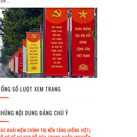
ỘN...
TỔNG SỐ LƯỢT XEM TRANG
NHỮNG NỘI DUNG ĐÁNG CHÚ Ý
ÁC KHÁI NIỆM CHÍNH TRỊ NỀN TẢNG (HỒNG VIỆT)