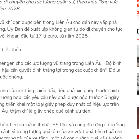
H
 di chuyển cho lực lượng quân sự, theo kiểu "khu vực
G
năm 2028.
3
T
 vũ khí đạn dược bên trong Liên Âu cho đến nay vấp phải
ầng. Ủy Ban đề xuất lập không gian tự do di chuyển cho lực
với khoản đầu tư 17 tỉ euro, từ năm 2028.
 biết thêm :
engen cho các lực lượng vũ trang trong Liên Âu. "Bộ binh
 hậu cần quyết định thắng lợi trong các cuộc chiến". Đó là
quốc phòng.
 như của xe tăng chiến đấu, đều phải xin phép trước chính
rường hợp, các yêu cầu này phải được nộp trước 45 ngày.
g triển khai một loại giấy phép duy nhất có hiệu lực trên
 Âu, thậm chí là giấy phép quá cảnh ưu tiên.
thép Leclerc nặng ít nhất 55 tấn, và cũng đã từng có trường
 cảnh vì trọng lượng quá lớn của xe vượt quá tiêu chuẩn an
c trọng tải của xe tăng, một số con đường quá xấu, không