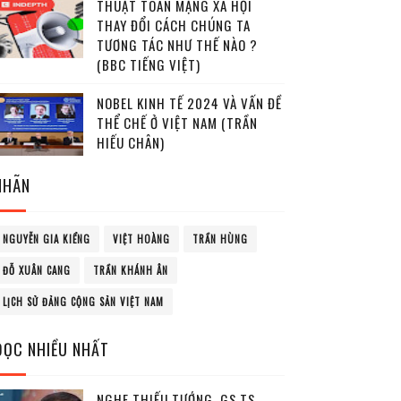
THUẬT TOÁN MẠNG XÃ HỘI
THAY ĐỔI CÁCH CHÚNG TA
TƯƠNG TÁC NHƯ THẾ NÀO ?
(BBC TIẾNG VIỆT)
NOBEL KINH TẾ 2024 VÀ VẤN ĐỀ
THỂ CHẾ Ở VIỆT NAM (TRẦN
HIẾU CHÂN)
NHÃN
NGUYỄN GIA KIỂNG
VIỆT HOÀNG
TRẦN HÙNG
ĐỖ XUÂN CANG
TRẦN KHÁNH ÂN
LỊCH SỬ ĐẢNG CỘNG SẢN VIỆT NAM
ĐỌC NHIỀU NHẤT
NGHE THIẾU TƯỚNG, GS.TS