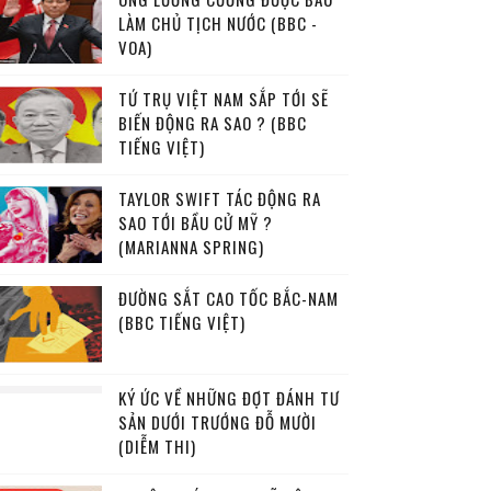
LÀM CHỦ TỊCH NƯỚC (BBC -
VOA)
TỨ TRỤ VIỆT NAM SẮP TỚI SẼ
BIẾN ĐỘNG RA SAO ? (BBC
TIẾNG VIỆT)
TAYLOR SWIFT TÁC ĐỘNG RA
SAO TỚI BẦU CỬ MỸ ?
(MARIANNA SPRING)
ĐƯỜNG SẮT CAO TỐC BẮC-NAM
(BBC TIẾNG VIỆT)
KÝ ỨC VỀ NHỮNG ĐỢT ĐÁNH TƯ
SẢN DƯỚI TRƯỚNG ĐỖ MƯỜI
(DIỄM THI)