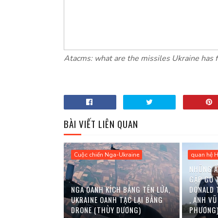
Atacms: what are the missiles Ukraine has fir
BÀI VIẾT LIÊN QUAN
Cuộc chiến Nga-Ukraine
quan hệ 
NHỮNG Ẩ
GẶP GỠ 
NGA OANH KÍCH BẰNG TÊN LỬA,
DONALD 
UKRAINE OANH TẠC LẠI BẰNG
, ANH VŨ
DRONE (THÙY DƯƠNG)
PHƯƠNG