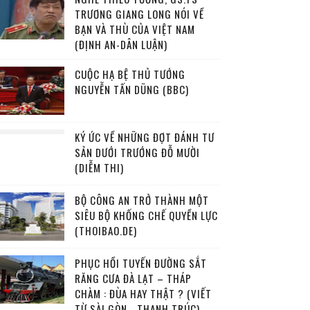
TRƯƠNG GIANG LONG NÓI VỀ
BẠN VÀ THÙ CỦA VIỆT NAM
(ĐỊNH AN-DÂN LUẬN)
CUỘC HẠ BỆ THỦ TƯỚNG
NGUYỄN TẤN DŨNG (BBC)
KÝ ỨC VỀ NHỮNG ĐỢT ĐÁNH TƯ
SẢN DƯỚI TRƯỚNG ĐỖ MƯỜI
(DIỄM THI)
BỘ CÔNG AN TRỞ THÀNH MỘT
SIÊU BỘ KHỐNG CHẾ QUYỀN LỰC
(THOIBAO.DE)
PHỤC HỒI TUYẾN ĐƯỜNG SẮT
RĂNG CƯA ĐÀ LẠT – THÁP
CHÀM : ĐÙA HAY THẬT ? (VIẾT
TỪ SÀI GÒN - THANH TRÚC)