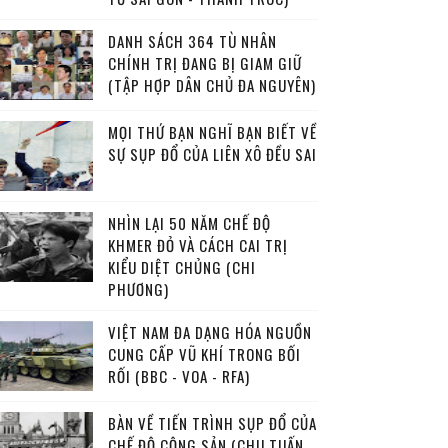
DANH SÁCH 364 TÙ NHÂN
CHÍNH TRỊ ĐANG BỊ GIAM GIỮ
(TẬP HỢP DÂN CHỦ ĐA NGUYÊN)
MỌI THỨ BẠN NGHĨ BẠN BIẾT VỀ
SỰ SỤP ĐỔ CỦA LIÊN XÔ ĐỀU SAI
NHÌN LẠI 50 NĂM CHẾ ĐỘ
KHMER ĐỎ VÀ CÁCH CAI TRỊ
KIỂU DIỆT CHỦNG (CHI
PHƯƠNG)
VIỆT NAM ĐA DẠNG HÓA NGUỒN
CUNG CẤP VŨ KHÍ TRONG BỐI
RỐI (BBC - VOA - RFA)
BÀN VỀ TIẾN TRÌNH SỤP ĐỔ CỦA
CHẾ ĐỘ CỘNG SẢN (CHU TUẤN