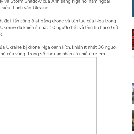
ỹ và Storm Shadow của Anh sang Nga hồi năm ngoái,
 siêu thanh vào Ukraine.
một đợt tấn công ồ ạt bằng drone và tên lửa của Nga trong
raine đã khiến ít nhất 10 người chết và làm hư hại cơ sở
c.
ủa Ukraine bị drone Nga oanh kích, khiến ít nhất 36 người
phủ của vùng. Trong số các nạn nhân có nhiều trẻ em.