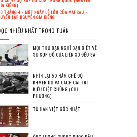
Ồ SƠ VỀ SỰ SỤP ĐỔ CỦA TRUNG QUỐC (NGUYỄN
IA KIỂNG)
0 THÁNG 4 - MỘT NGÀY LỄ LỚN CỦA MAI SAU -
UYỂN TẬP NGUYỄN GIA KIỂNG
ĐỌC NHIỀU NHẤT TRONG TUẦN
MỌI THỨ BẠN NGHĨ BẠN BIẾT VỀ
SỰ SỤP ĐỔ CỦA LIÊN XÔ ĐỀU SAI
NHÌN LẠI 50 NĂM CHẾ ĐỘ
KHMER ĐỎ VÀ CÁCH CAI TRỊ
KIỂU DIỆT CHỦNG (CHI
PHƯƠNG)
TỪ HÁN VIỆT GỐC NHẬT
ÔNG LƯƠNG CƯỜNG ĐƯỢC BẦU