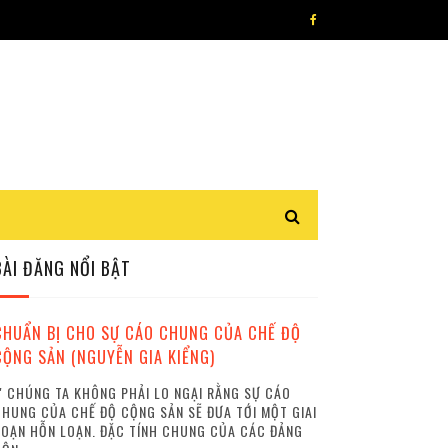
BÀI ĐĂNG NỔI BẬT
CHUẨN BỊ CHO SỰ CÁO CHUNG CỦA CHẾ ĐỘ
CỘNG SẢN (NGUYỄN GIA KIỂNG)
 CHÚNG TA KHÔNG PHẢI LO NGẠI RẰNG SỰ CÁO
HUNG CỦA CHẾ ĐỘ CỘNG SẢN SẼ ĐƯA TỚI MỘT GIAI
OẠN HỖN LOẠN. ĐẶC TÍNH CHUNG CỦA CÁC ĐẢNG