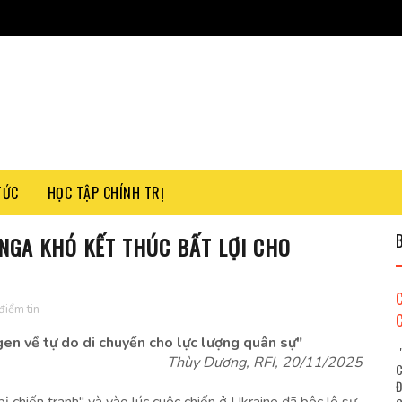
TỨC
HỌC TẬP CHÍNH TRỊ
NGA KHÓ KẾT THÚC BẤT LỢI CHO
điểm tin
en về tự do di chuyển cho lực lượng quân sự"
"
Thùy Dương, RFI, 20/11/2025
C
Đ