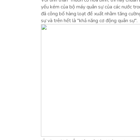
Với tinh thần "muốn có hòa bình, thì hãy chuẩn 
yếu kém của bộ máy quân sự của các nước t
đã công bố hàng loạt đề xuất nhằm tăng cườn
sự và trên hết là "khả năng cơ động quân sự".