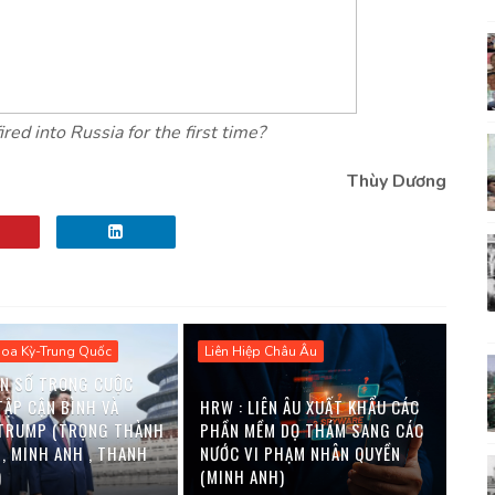
ed into Russia for the first time?
Thùy Dương
Hoa Kỳ-Trung Quốc
Liên Hiệp Châu Âu
N SỐ TRONG CUỘC
TẬP CẬN BÌNH VÀ
HRW : LIÊN ÂU XUẤT KHẨU CÁC
TRUMP (TRỌNG THÀNH
PHẦN MỀM DỌ THÁM SANG CÁC
 , MINH ANH , THANH
NƯỚC VI PHẠM NHÂN QUYỀN
)
(MINH ANH)