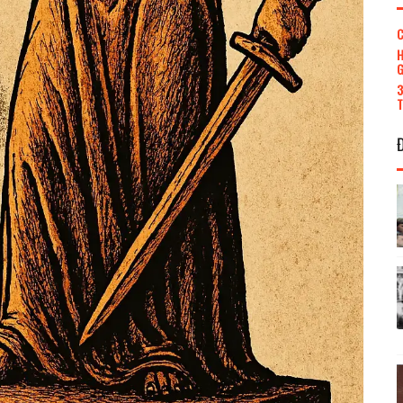
C
H
G
3
T