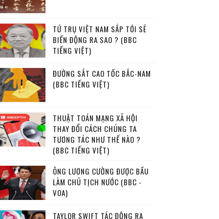
TỨ TRỤ VIỆT NAM SẮP TỚI SẼ
BIẾN ĐỘNG RA SAO ? (BBC
TIẾNG VIỆT)
ĐƯỜNG SẮT CAO TỐC BẮC-NAM
(BBC TIẾNG VIỆT)
THUẬT TOÁN MẠNG XÃ HỘI
THAY ĐỔI CÁCH CHÚNG TA
TƯƠNG TÁC NHƯ THẾ NÀO ?
(BBC TIẾNG VIỆT)
ÔNG LƯƠNG CƯỜNG ĐƯỢC BẦU
LÀM CHỦ TỊCH NƯỚC (BBC -
VOA)
TAYLOR SWIFT TÁC ĐỘNG RA