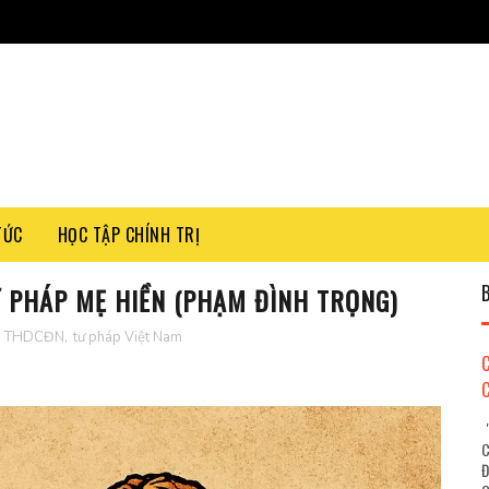
TỨC
HỌC TẬP CHÍNH TRỊ
Ư PHÁP MẸ HIỀN (PHẠM ĐÌNH TRỌNG)
,
THDCĐN
,
tư pháp Việt Nam
"
C
Đ