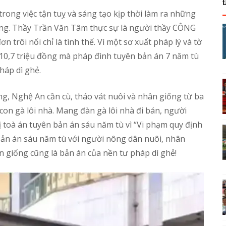
trong việc tận tuỵ và sáng tạo kịp thời làm ra những
ờng. Thầy Trần Văn Tâm thực sự là người thầy CÔNG
rôi nổi chỉ là tình thế. Vì một sơ xuất pháp lý và tờ
 10,7 triệu đồng mà pháp đình tuyên bản án 7 năm tù
háp dì ghẻ.
, Nghệ An cần cù, tháo vát nuôi và nhân giống từ ba
con gà lôi nhà. Mang đàn gà lôi nhà đi bán, người
ị toà án tuyên bản án sáu năm tù vì “Vi phạm quy định
 Bản án sáu năm tù với người nông dân nuôi, nhân
 giống cũng là bản án của nền tư pháp dì ghẻ!