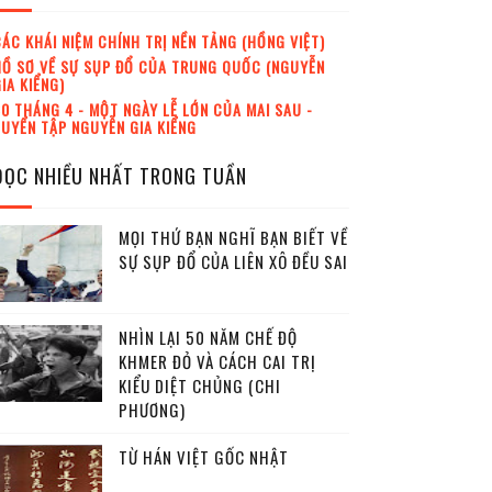
ÁC KHÁI NIỆM CHÍNH TRỊ NỀN TẢNG (HỒNG VIỆT)
Ồ SƠ VỀ SỰ SỤP ĐỔ CỦA TRUNG QUỐC (NGUYỄN
IA KIỂNG)
0 THÁNG 4 - MỘT NGÀY LỄ LỚN CỦA MAI SAU -
UYỂN TẬP NGUYỄN GIA KIỂNG
ĐỌC NHIỀU NHẤT TRONG TUẦN
MỌI THỨ BẠN NGHĨ BẠN BIẾT VỀ
SỰ SỤP ĐỔ CỦA LIÊN XÔ ĐỀU SAI
NHÌN LẠI 50 NĂM CHẾ ĐỘ
KHMER ĐỎ VÀ CÁCH CAI TRỊ
KIỂU DIỆT CHỦNG (CHI
PHƯƠNG)
TỪ HÁN VIỆT GỐC NHẬT