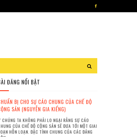
BÀI ĐĂNG NỔI BẬT
CHUẨN BỊ CHO SỰ CÁO CHUNG CỦA CHẾ ĐỘ
CỘNG SẢN (NGUYỄN GIA KIỂNG)
 CHÚNG TA KHÔNG PHẢI LO NGẠI RẰNG SỰ CÁO
HUNG CỦA CHẾ ĐỘ CỘNG SẢN SẼ ĐƯA TỚI MỘT GIAI
OẠN HỖN LOẠN. ĐẶC TÍNH CHUNG CỦA CÁC ĐẢNG