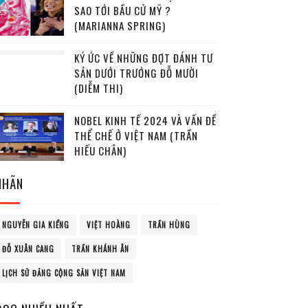
SAO TỚI BẦU CỬ MỸ ?
(MARIANNA SPRING)
KÝ ỨC VỀ NHỮNG ĐỢT ĐÁNH TƯ
SẢN DƯỚI TRƯỚNG ĐỖ MƯỜI
(DIỄM THI)
NOBEL KINH TẾ 2024 VÀ VẤN ĐỀ
THỂ CHẾ Ở VIỆT NAM (TRẦN
HIẾU CHÂN)
NHÃN
NGUYỄN GIA KIỂNG
VIỆT HOÀNG
TRẦN HÙNG
ĐỖ XUÂN CANG
TRẦN KHÁNH ÂN
LỊCH SỬ ĐẢNG CỘNG SẢN VIỆT NAM