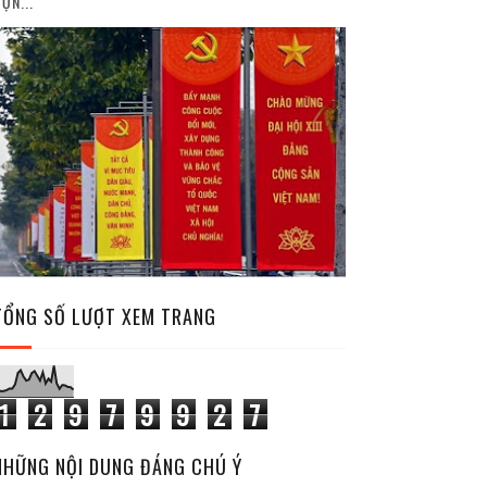
ỘN...
TỔNG SỐ LƯỢT XEM TRANG
1
2
9
7
9
9
2
7
NHỮNG NỘI DUNG ĐÁNG CHÚ Ý