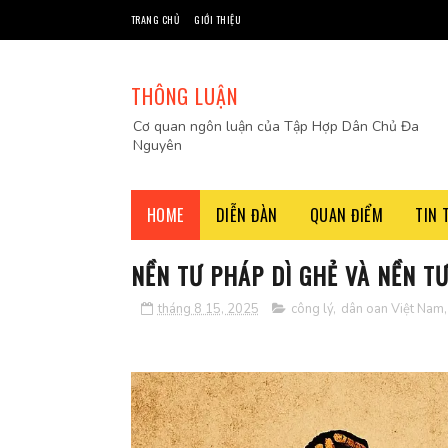
TRANG CHỦ
GIỚI THIỆU
THÔNG LUẬN
Cơ quan ngôn luận của Tập Hợp Dân Chủ Đa
Nguyên
HOME
DIỄN ĐÀN
QUAN ĐIỂM
TIN 
NỀN TƯ PHÁP DÌ GHẺ VÀ NỀN T
tháng 8 15, 2025
công lý
,
dân oan Việt Nam