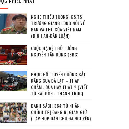
ĐỌC NHIỀU NHẤT
NGHE THIẾU TƯỚNG, GS.TS
TRƯƠNG GIANG LONG NÓI VỀ
BẠN VÀ THÙ CỦA VIỆT NAM
(ĐỊNH AN-DÂN LUẬN)
CUỘC HẠ BỆ THỦ TƯỚNG
NGUYỄN TẤN DŨNG (BBC)
PHỤC HỒI TUYẾN ĐƯỜNG SẮT
RĂNG CƯA ĐÀ LẠT – THÁP
CHÀM : ĐÙA HAY THẬT ? (VIẾT
TỪ SÀI GÒN - THANH TRÚC)
DANH SÁCH 364 TÙ NHÂN
CHÍNH TRỊ ĐANG BỊ GIAM GIỮ
(TẬP HỢP DÂN CHỦ ĐA NGUYÊN)