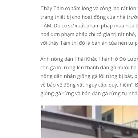
Thầy Tâm có tấm lòng và công lao rất lớn 
trang thiết bị cho hoạt động của nhà trư
TÂM. Dù có sơ xuất phạm pháp mua hoá đơn t
hoá đơn phạm pháp chỉ có giá trị rất nhỏ,
với thầy Tâm thì đó là bản án của nền tư p
Anh nông dân Thái Khắc Thành ở Đô Lương
con gà lôi rừng lên thành đàn gà mười ba 
nông dân nhân giống gà lôi rừng bị bắt, b
về bảo vệ động vật nguy cấp, quý, hiếm”.
giống gà rừng và bán đàn gà rừng tự nhân