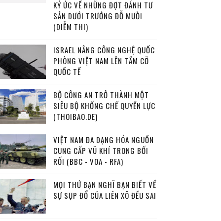
KÝ ỨC VỀ NHỮNG ĐỢT ĐÁNH TƯ
SẢN DƯỚI TRƯỚNG ĐỖ MƯỜI
(DIỄM THI)
ISRAEL NÂNG CÔNG NGHỆ QUỐC
PHÒNG VIỆT NAM LÊN TẦM CỠ
QUỐC TẾ
BỘ CÔNG AN TRỞ THÀNH MỘT
SIÊU BỘ KHỐNG CHẾ QUYỀN LỰC
(THOIBAO.DE)
VIỆT NAM ĐA DẠNG HÓA NGUỒN
CUNG CẤP VŨ KHÍ TRONG BỐI
RỐI (BBC - VOA - RFA)
MỌI THỨ BẠN NGHĨ BẠN BIẾT VỀ
SỰ SỤP ĐỔ CỦA LIÊN XÔ ĐỀU SAI