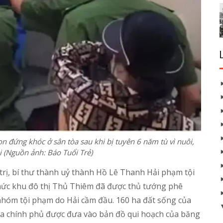
n đứng khóc ở sân tòa sau khi bị tuyên 6 năm tù vì nuôi,
i (Nguồn ảnh: Báo Tuổi Trẻ)
 trị, bí thư thành uỷ thành Hồ Lê Thanh Hải phạm tội
 thức khu đô thị Thủ Thiêm đã được thủ tướng phê
nhóm tội phạm do Hải cầm đầu. 160 ha đất sống của
a chính phủ được đưa vào bản đồ qui hoạch của băng