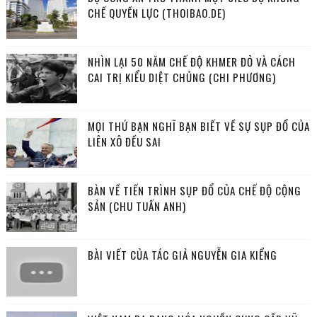
CHẾ QUYỀN LỰC (THOIBAO.DE)
NHÌN LẠI 50 NĂM CHẾ ĐỘ KHMER ĐỎ VÀ CÁCH
CAI TRỊ KIỂU DIỆT CHỦNG (CHI PHƯƠNG)
MỌI THỨ BẠN NGHĨ BẠN BIẾT VỀ SỰ SỤP ĐỔ CỦA
LIÊN XÔ ĐỀU SAI
BÀN VỀ TIẾN TRÌNH SỤP ĐỔ CỦA CHẾ ĐỘ CỘNG
SẢN (CHU TUẤN ANH)
BÀI VIẾT CỦA TÁC GIẢ NGUYỄN GIA KIỂNG