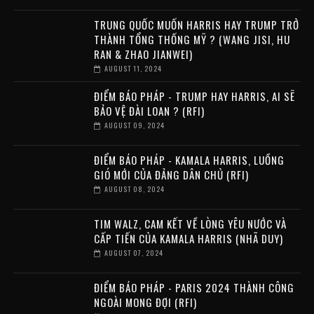
TRUNG QUỐC MUỐN HARRIS HAY TRUMP TRỞ
THÀNH TỔNG THỐNG MỸ ? (WANG JISI, HU
RAN & ZHAO JIANWEI)
AUGUST 11, 2024
ĐIỂM BÁO PHÁP - TRUMP HAY HARRIS, AI SẼ
BẢO VỆ ĐÀI LOAN ? (RFI)
AUGUST 09, 2024
ĐIỂM BÁO PHÁP - KAMALA HARRIS, LUỒNG
GIÓ MỚI CỦA ĐẢNG DÂN CHỦ (RFI)
AUGUST 08, 2024
TIM WALZ, CAM KẾT VỀ LÒNG YÊU NƯỚC VÀ
CẤP TIẾN CỦA KAMALA HARRIS (NHÃ DUY)
AUGUST 07, 2024
ĐIỂM BÁO PHÁP - PARIS 2024 THÀNH CÔNG
NGOÀI MONG ĐỢI (RFI)