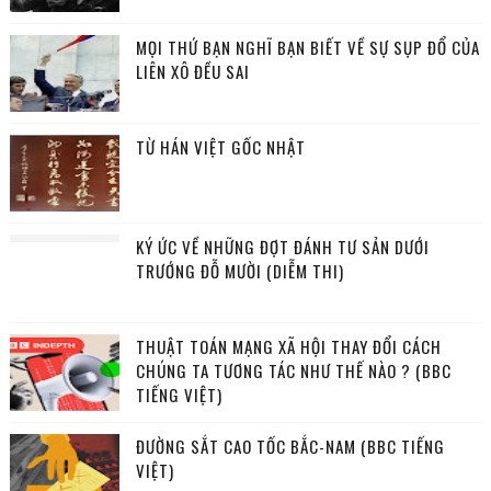
MỌI THỨ BẠN NGHĨ BẠN BIẾT VỀ SỰ SỤP ĐỔ CỦA
LIÊN XÔ ĐỀU SAI
TỪ HÁN VIỆT GỐC NHẬT
KÝ ỨC VỀ NHỮNG ĐỢT ĐÁNH TƯ SẢN DƯỚI
TRƯỚNG ĐỖ MƯỜI (DIỄM THI)
THUẬT TOÁN MẠNG XÃ HỘI THAY ĐỔI CÁCH
CHÚNG TA TƯƠNG TÁC NHƯ THẾ NÀO ? (BBC
TIẾNG VIỆT)
ĐƯỜNG SẮT CAO TỐC BẮC-NAM (BBC TIẾNG
VIỆT)