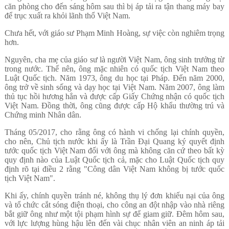
căn phòng cho đến sáng hôm sau thì bị áp tải ra tận thang máy bay
để trục xuất ra khỏi lãnh thổ Việt Nam.
Chưa hết, với giáo sư Phạm Minh Hoàng, sự việc còn nghiêm trọng
hơn.
Nguyên, cha mẹ của giáo sư là người Việt Nam, ông sinh trưởng từ
trong nước. Thế nên, ông mặc nhiên có quốc tịch Việt Nam theo
Luật Quốc tịch. Năm 1973, ông du học tại Pháp. Đến năm 2000,
ông trở về sinh sống và dạy học tại Việt Nam. Năm 2007, ông làm
thủ tục hồi hương hẳn và được cấp Giấy Chứng nhận có quốc tịch
Việt Nam. Đồng thời, ông cũng được cấp Hộ khẩu thường trú và
Chứng minh Nhân dân.
Tháng 05/2017, cho rằng ông có hành vi chống lại chính quyền,
cho nên, Chủ tịch nước khi ấy là Trần Đại Quang ký quyết định
tước quốc tịch Việt Nam đối với ông mà không căn cứ theo bất kỳ
quy định nào của Luật Quốc tịch cả, mặc cho Luật Quốc tịch quy
định rõ tại điều 2 rằng "Công dân Việt Nam không bị tước quốc
tịch Việt Nam".
Khi ấy, chính quyền tránh né, không thụ lý đơn khiếu nại của ông
và tổ chức cắt sóng điện thoại, cho công an đột nhập vào nhà riêng
bắt giữ ông như một tội phạm hình sự để giam giữ. Đêm hôm sau,
với lực lượng hùng hậu lên đến vài chục nhân viên an ninh áp tải