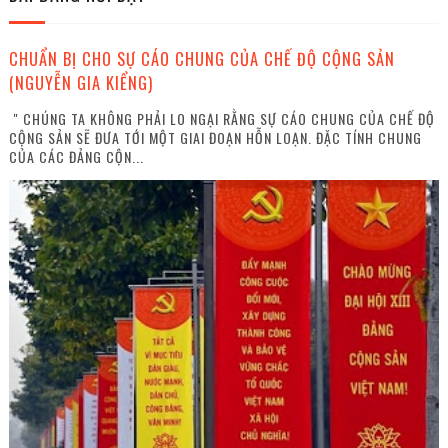
CHUẨN BỊ CHO SỰ CÁO CHUNG CỦA CHẾ ĐỘ CỘNG SẢN
(NGUYỄN GIA KIỂNG)
" CHÚNG TA KHÔNG PHẢI LO NGẠI RẰNG SỰ CÁO CHUNG CỦA CHẾ ĐỘ
CỘNG SẢN SẼ ĐƯA TỚI MỘT GIAI ĐOẠN HỖN LOẠN. ĐẶC TÍNH CHUNG
CỦA CÁC ĐẢNG CỘN...