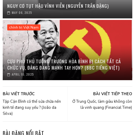
NGUY CƠ TỤT HẬU VĨNH VIỄN (NGUYỄN TRẦN ĐẶNG)
MAY 06, 2025
chính trị Việt Nam
CỰU PHÓ THỦ TƯỚNG TRƯƠNG HÒA BÌNH BỊ CÁCH TẤT CẢ
CHỨC VỤ, ĐẢNG ĐANG MẠNH TAY HƠN? (BBC TIẾNG VIỆT)
APRIL 10, 2025
BÀI VIẾT TRƯỚC
BÀI VIẾT TIẾP THEO
Tập Cận Bình có thể sửa chữa nền
Ở Trung Quốc, làm giàu không còn
kinh tế đang suy yếu ? (João da
là vinh quang (Financial Time)
Silva)
BÀI ĐĂNG NỔI BẬT