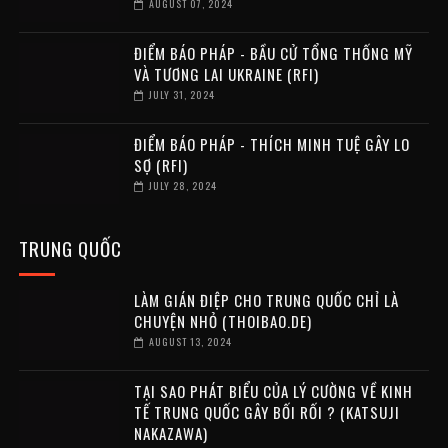
AUGUST 07, 2024
ĐIỂM BÁO PHÁP - BẦU CỬ TỔNG THỐNG MỸ
VÀ TƯƠNG LAI UKRAINE (RFI)
JULY 31, 2024
ĐIỂM BÁO PHÁP - THÍCH MINH TUỆ GÂY LO
SỢ (RFI)
JULY 28, 2024
TRUNG QUỐC
LÀM GIÁN ĐIỆP CHO TRUNG QUỐC CHỈ LÀ
CHUYỆN NHỎ (THOIBAO.DE)
AUGUST 13, 2024
TẠI SAO PHÁT BIỂU CỦA LÝ CƯỜNG VỀ KINH
TẾ TRUNG QUỐC GÂY BỐI RỐI ? (KATSUJI
NAKAZAWA)