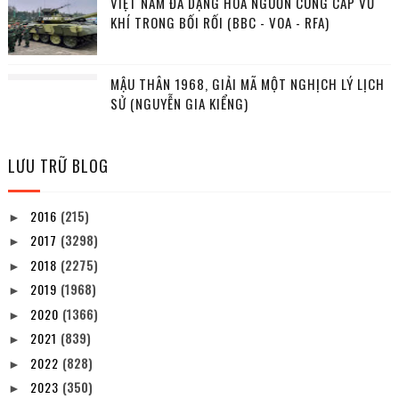
VIỆT NAM ĐA DẠNG HÓA NGUỒN CUNG CẤP VŨ
KHÍ TRONG BỐI RỐI (BBC - VOA - RFA)
MẬU THÂN 1968, GIẢI MÃ MỘT NGHỊCH LÝ LỊCH
SỬ (NGUYỄN GIA KIỂNG)
LƯU TRỮ BLOG
2016
(215)
►
2017
(3298)
►
2018
(2275)
►
2019
(1968)
►
2020
(1366)
►
2021
(839)
►
2022
(828)
►
2023
(350)
►