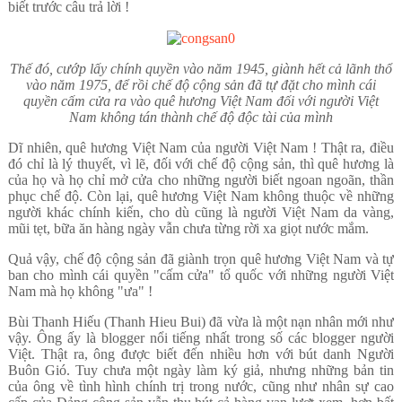
biết trước câu trả lời !
Thế đó, cướp lấy chính quyền vào năm 1945, giành hết cả lãnh thổ
vào năm 1975, để rồi chế độ cộng sản đã tự đặt cho mình cái
quyền cấm cửa ra vào quê hương Việt Nam đối với người Việt
Nam không tán thành chế độ độc tài của mình
Dĩ nhiên, quê hương Việt Nam của người Việt Nam ! Thật ra, điều
đó chỉ là lý thuyết, vì lẽ, đối với chế độ cộng sản, thì quê hương là
của họ và họ chỉ mở cửa cho những người biết ngoan ngoãn, thần
phục chế độ. Còn lại, quê hương Việt Nam không thuộc về những
người khác chính kiến, cho dù cũng là người Việt Nam da vàng,
mũi tẹt, bữa ăn hàng ngày vẫn chưa từng rời xa giọt nước mắm.
Quả vậy, chế độ cộng sản đã giành trọn quê hương Việt Nam và tự
ban cho mình cái quyền "cấm cửa" tổ quốc với những người Việt
Nam mà họ không "ưa" !
Bùi Thanh Hiếu (Thanh Hieu Bui) đã vừa là một nạn nhân mới như
vậy. Ông ấy là blogger nổi tiếng nhất trong số các blogger người
Việt. Thật ra, ông được biết đến nhiều hơn với bút danh Người
Buôn Gió. Tuy chưa một ngày làm ký giả, nhưng những bản tin
của ông về tình hình chính trị trong nước, cũng như nhân sự cao