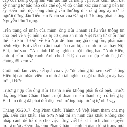
cấp của Đảng cộng sản vẫn thu hút cả hàng vạn lượt xem, hơn bất
kỳ những tờ báo nào của chế độ, vì độ chính xác của những bản tin
ấy. Đến mức độ, công chúng vẫn thường đùa rằng ông ấy mới là
người đứng đầu Tiểu ban Nhân sự của Đảng chứ không phải là ông
Nguyễn Phú Trọng.
Trên trang cá nhân của mình, ông Bùi Thanh Hiếu vừa thông tin
cho biết về việc mình đã bị cơ quan an ninh Việt Nam từ chối như
thế nào khi từ Đức về Hà Nội để thăm mẹ già đang ốm, phải nằm
bệnh viện. Bài viết có câu thoại của cán bộ an ninh từ sân bay Nội
Bài, như sau : "An ninh Dũng nghiêm mặt thông báo "Anh Hiếu,
anh bị cấm nhập cảnh. Anh cho biết lý do anh nhập cảnh là gì để
chúng tôi xem xét".
Cuối buổi làm việc, kết quả của việc "để chúng tôi xem xét" là ông
Hiếu bị các nhân viên an ninh áp tải nghiêm ngặt ra thẳng máy bay
trở lại Đức.
Trường hợp của ông Bùi Thanh Hiếu không phải là cá biệt. Trước
đó, ông Phan Châu Thành, một doanh nhân thành đạt có tiếng tại
Ba Lan cũng đã phải đối diện với trường hợp tương tự như vậy.
Tháng 05/2017, ông Phan Châu Thành về Việt Nam thăm cha mẹ
già. Đến cửa khẩu Tân Sơn Nhất thì an ninh cửa khẩu không cho
nhập cảnh để trả đũa cho việc từng viết bài chỉ trích chính quyền
trong nước. Đêm đó, ông Phan Châu Thành bị giam lỏng trong một