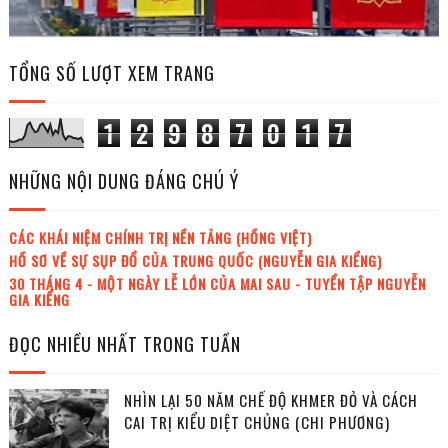
TỔNG SỐ LƯỢT XEM TRANG
1
2
9
8
7
0
1
7
NHỮNG NỘI DUNG ĐÁNG CHÚ Ý
CÁC KHÁI NIỆM CHÍNH TRỊ NỀN TẢNG (HỒNG VIỆT)
HỒ SƠ VỀ SỰ SỤP ĐỔ CỦA TRUNG QUỐC (NGUYỄN GIA KIỂNG)
30 THÁNG 4 - MỘT NGÀY LỄ LỚN CỦA MAI SAU - TUYỂN TẬP NGUYỄN
GIA KIỂNG
ĐỌC NHIỀU NHẤT TRONG TUẦN
NHÌN LẠI 50 NĂM CHẾ ĐỘ KHMER ĐỎ VÀ CÁCH
CAI TRỊ KIỂU DIỆT CHỦNG (CHI PHƯƠNG)