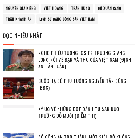
NGUYỄN GIA KIỂNG
VIỆT HOÀNG
TRẦN HÙNG
ĐỖ XUÂN CANG
TRẦN KHÁNH ÂN
LỊCH SỬ ĐẢNG CỘNG SẢN VIỆT NAM
ĐỌC NHIỀU NHẤT
NGHE THIẾU TƯỚNG, GS.TS TRƯƠNG GIANG
LONG NÓI VỀ BẠN VÀ THÙ CỦA VIỆT NAM (ĐỊNH
AN-DÂN LUẬN)
CUỘC HẠ BỆ THỦ TƯỚNG NGUYỄN TẤN DŨNG
(BBC)
KÝ ỨC VỀ NHỮNG ĐỢT ĐÁNH TƯ SẢN DƯỚI
TRƯỚNG ĐỖ MƯỜI (DIỄM THI)
BỘ CÔNG AN TRỞ THÀNH MỘT SIÊU BỘ KHỐNG