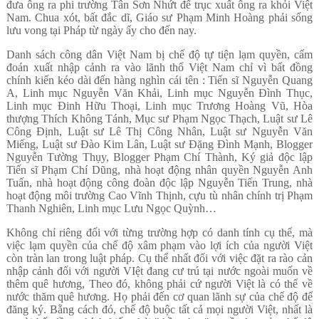
đưa ông ra phi trường Tân Sơn Nhứt để trục xuất ông ra khỏi Việt
Nam. Chua xót, bất đắc dĩ, Giáo sư Phạm Minh Hoàng phải sống
lưu vong tại Pháp từ ngày ấy cho đến nay.
Danh sách công dân Việt Nam bị chế độ tự tiện lạm quyền, cấm
đoán xuất nhập cảnh ra vào lãnh thổ Việt Nam chỉ vì bất đồng
chính kiến kéo dài đến hàng nghìn cái tên : Tiến sĩ Nguyễn Quang
A, Linh mục Nguyễn Văn Khải, Linh mục Nguyễn Đình Thục,
Linh mục Đinh Hữu Thoại, Linh mục Trương Hoàng Vũ, Hòa
thượng Thích Không Tánh, Mục sư Phạm Ngọc Thạch, Luật sư Lê
Công Định, Luật sư Lê Thị Công Nhân, Luật sư Nguyễn Văn
Miếng, Luật sư Đào Kim Lân, Luật sư Đặng Đình Mạnh, Blogger
Nguyễn Tường Thụy, Blogger Phạm Chí Thành, Ký giả độc lập
Tiến sĩ Phạm Chí Dũng, nhà hoạt động nhân quyền Nguyễn Anh
Tuấn, nhà hoạt động công đoàn độc lập Nguyễn Tiến Trung, nhà
hoạt động môi trường Cao Vĩnh Thịnh, cựu tù nhân chính trị Phạm
Thanh Nghiên, Linh mục Lưu Ngọc Quỳnh…
Không chỉ riêng đối với từng trường hợp có danh tính cụ thể, mà
việc lạm quyền của chế độ xâm phạm vào lợi ích của người Việt
còn tràn lan trong luật pháp. Cụ thể nhất đối với việc đặt ra rào cản
nhập cảnh đối với người VIệt đang cư trú tại nước ngoài muốn về
thêm quê hương, Theo đó, không phải cứ người Việt là có thể về
nước thăm quê hương. Họ phải đến cơ quan lãnh sự của chế độ để
đăng ký. Bằng cách đó, chế độ buộc tất cả mọi người Việt, nhất là