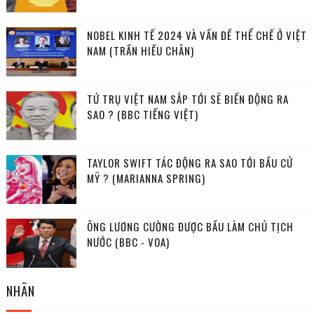
NOBEL KINH TẾ 2024 VÀ VẤN ĐỀ THỂ CHẾ Ở VIỆT
NAM (TRẦN HIẾU CHÂN)
TỨ TRỤ VIỆT NAM SẮP TỚI SẼ BIẾN ĐỘNG RA
SAO ? (BBC TIẾNG VIỆT)
TAYLOR SWIFT TÁC ĐỘNG RA SAO TỚI BẦU CỬ
MỸ ? (MARIANNA SPRING)
ÔNG LƯƠNG CƯỜNG ĐƯỢC BẦU LÀM CHỦ TỊCH
NƯỚC (BBC - VOA)
NHÃN