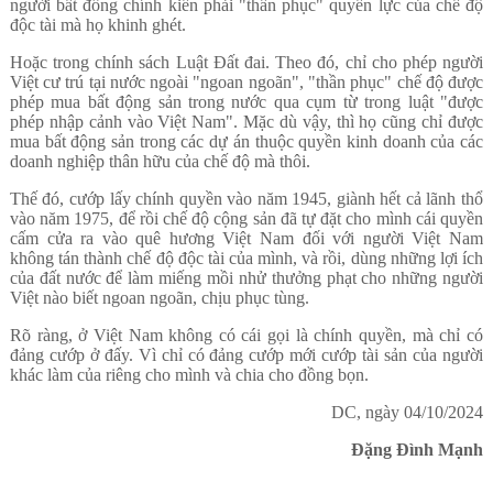
người bất đồng chính kiến phải "thần phục" quyền lực của chế độ
độc tài mà họ khinh ghét.
Hoặc trong chính sách Luật Đất đai. Theo đó, chỉ cho phép người
Việt cư trú tại nước ngoài "ngoan ngoãn", "thần phục" chế độ được
phép mua bất động sản trong nước qua cụm từ trong luật "được
phép nhập cảnh vào Việt Nam". Mặc dù vậy, thì họ cũng chỉ được
mua bất động sản trong các dự án thuộc quyền kinh doanh của các
doanh nghiệp thân hữu của chế độ mà thôi.
Thế đó, cướp lấy chính quyền vào năm 1945, giành hết cả lãnh thổ
vào năm 1975, để rồi chế độ cộng sản đã tự đặt cho mình cái quyền
cấm cửa ra vào quê hương Việt Nam đối với người Việt Nam
không tán thành chế độ độc tài của mình, và rồi, dùng những lợi ích
của đất nước để làm miếng mồi nhử thưởng phạt cho những người
Việt nào biết ngoan ngoãn, chịu phục tùng.
Rõ ràng, ở Việt Nam không có cái gọi là chính quyền, mà chỉ có
đảng cướp ở đấy. Vì chỉ có đảng cướp mới cướp tài sản của người
khác làm của riêng cho mình và chia cho đồng bọn.
DC, ngày 04/10/2024
Đặng Đình Mạnh