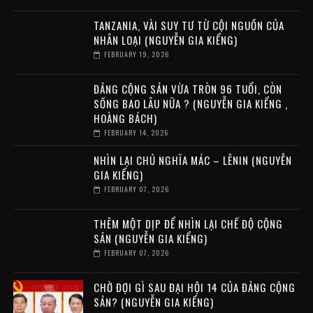
TANZANIA, VÀI SUY TƯ TỪ CỘI NGUỒN CỦA
NHÂN LOẠI (NGUYỄN GIA KIỂNG)
FEBRUARY 19, 2026
ĐẢNG CỘNG SẢN VỪA TRÒN 96 TUỔI, CÒN
SỐNG BAO LÂU NỮA ? (NGUYỄN GIA KIỂNG ,
HOÀNG BÁCH)
FEBRUARY 14, 2026
NHÌN LẠI CHỦ NGHĨA MÁC – LÊNIN (NGUYỄN
GIA KIỂNG)
FEBRUARY 07, 2026
THÊM MỘT DỊP ĐỂ NHÌN LẠI CHẾ ĐỘ CỘNG
SẢN (NGUYỄN GIA KIỂNG)
FEBRUARY 07, 2026
CHỜ ĐỢI GÌ SAU ĐẠI HỘI 14 CỦA ĐẢNG CỘNG
SẢN? (NGUYỄN GIA KIỂNG)