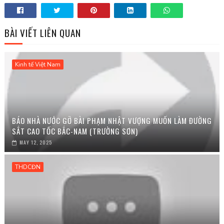
BÀI VIẾT LIÊN QUAN
Kinh tế Việt Nam
BÁO NHÀ NƯỚC GỠ BÀI PHẠM NHẬT VƯỢNG MUỐN LÀM ĐƯỜNG
SẮT CAO TỐC BẮC-NAM (TRƯỜNG SƠN)
MAY 12, 2025
THDCĐN