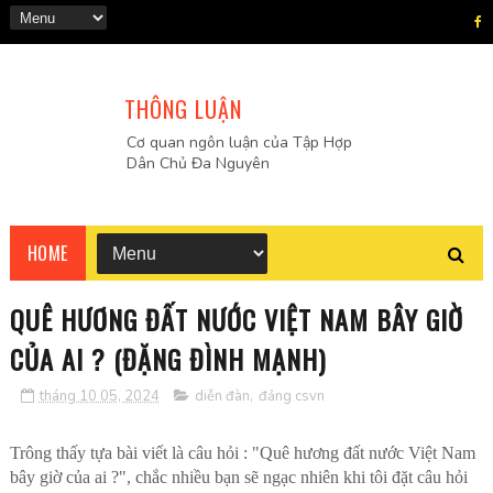
THÔNG LUẬN
Cơ quan ngôn luận của Tập Hợp
Dân Chủ Đa Nguyên
HOME
QUÊ HƯƠNG ĐẤT NƯỚC VIỆT NAM BÂY GIỜ
CỦA AI ? (ĐẶNG ĐÌNH MẠNH)
tháng 10 05, 2024
diễn đàn
,
đảng csvn
Trông thấy tựa bài viết là câu hỏi : "Quê hương đất nước Việt Nam
bây giờ của ai ?", chắc nhiều bạn sẽ ngạc nhiên khi tôi đặt câu hỏi