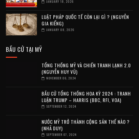
JANUARY 18, 2026
LUẬT PHÁP QUỐC TẾ CÒN LẠI GÌ ? (NGUYỄN
GIA KIỂNG)
JANUARY 08, 2026
BẦU CỬ TẠI MỸ
TỔNG THỐNG MỸ VÀ CHIẾN TRANH LẠNH 2.0
(NGUYỄN HUY VŨ)
NOVEMBER 06, 2024
BẦU CỬ TỔNG THỐNG HOA KỲ 2024 : TRANH
LUẬN TRUMP – HARRIS (BBC, RFI, VOA)
SEPTEMBER 12, 2024
NƯỚC MỸ TRỞ THÀNH CỘNG SẢN THẾ NÀO ?
(NHÃ DUY)
SEPTEMBER 07, 2024