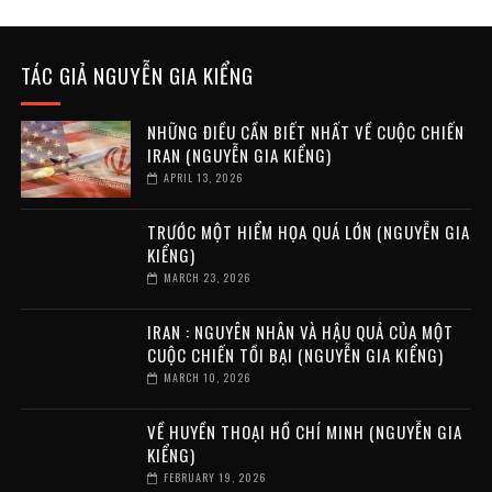
TÁC GIẢ NGUYỄN GIA KIỂNG
NHỮNG ĐIỀU CẦN BIẾT NHẤT VỀ CUỘC CHIẾN
IRAN (NGUYỄN GIA KIỂNG)
APRIL 13, 2026
TRƯỚC MỘT HIỂM HỌA QUÁ LỚN (NGUYỄN GIA
KIỂNG)
MARCH 23, 2026
IRAN : NGUYÊN NHÂN VÀ HẬU QUẢ CỦA MỘT
CUỘC CHIẾN TỒI BẠI (NGUYỄN GIA KIỂNG)
MARCH 10, 2026
VỀ HUYỀN THOẠI HỒ CHÍ MINH (NGUYỄN GIA
KIỂNG)
FEBRUARY 19, 2026