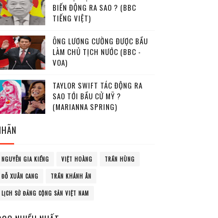
BIẾN ĐỘNG RA SAO ? (BBC
TIẾNG VIỆT)
ÔNG LƯƠNG CƯỜNG ĐƯỢC BẦU
LÀM CHỦ TỊCH NƯỚC (BBC -
VOA)
TAYLOR SWIFT TÁC ĐỘNG RA
SAO TỚI BẦU CỬ MỸ ?
(MARIANNA SPRING)
NHÃN
NGUYỄN GIA KIỂNG
VIỆT HOÀNG
TRẦN HÙNG
ĐỖ XUÂN CANG
TRẦN KHÁNH ÂN
LỊCH SỬ ĐẢNG CỘNG SẢN VIỆT NAM