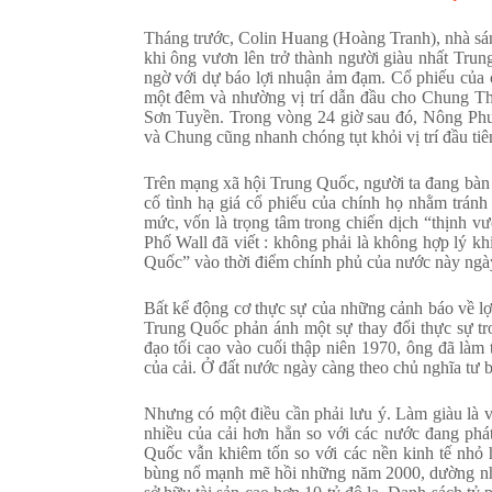
Tháng trước, Colin Huang (Hoàng Tranh), nhà sán
khi ông vươn lên trở thành người giàu nhất Tru
ngờ với dự báo lợi nhuận ảm đạm. Cổ phiếu của c
một đêm và nhường vị trí dẫn đầu cho Chung T
Sơn Tuyền. Trong vòng 24 giờ sau đó, Nông Phu
và Chung cũng nhanh chóng tụt khỏi vị trí đầu ti
Trên mạng xã hội Trung Quốc, người ta đang bàn 
cố tình hạ giá cổ phiếu của chính họ nhằm tránh
mức, vốn là trọng tâm trong chiến dịch “thịnh 
Phố Wall đã viết : không phải là không hợp lý kh
Quốc” vào thời điểm chính phủ của nước này ngày
Bất kể động cơ thực sự của những cảnh báo về lợi
Trung Quốc phản ánh một sự thay đổi thực sự tro
đạo tối cao vào cuối thập niên 1970, ông đã làm 
của cải. Ở đất nước ngày càng theo chủ nghĩa tư b
Nhưng có một điều cần phải lưu ý. Làm giàu là v
nhiều của cải hơn hẳn so với các nước đang phát
Quốc vẫn khiêm tốn so với các nền kinh tế nhỏ 
bùng nổ mạnh mẽ hồi những năm 2000, dường như