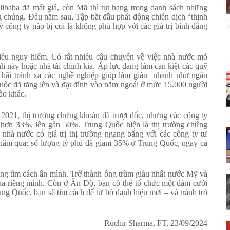
libaba đã mất giá, còn Mã thì tụt hạng trong danh sách những
g chúng. Đầu năm sau, Tập bắt đầu phát động chiến dịch “thịnh
 công ty nào bị coi là không phù hợp với các giá trị bình đẳng
điều nguy hiểm. Có rất nhiều câu chuyện về việc nhà nước mở
h này hoặc nhà tài chính kia. Áp lực đang làm cạn kiệt các quỹ
ợ hãi tránh xa các nghề nghiệp giúp làm giàu nhanh như ngân
Quốc đã tăng lên và đạt đỉnh vào năm ngoái ở mức 15.000 người
ào khác.
2021, thị trường chứng khoán đã trượt dốc, nhưng các công ty
m hơn 33%, lên gần 50%. Trung Quốc hiện là thị trường chứng
y nhà nước có giá trị thị trường ngang bằng với các công ty tư
 năm qua; số lượng tỷ phú đã giảm 35% ở Trung Quốc, ngay cả
g tìm cách ẩn mình. Trở thành ông trùm giàu nhất nước Mỹ và
ủa riêng mình. Còn ở Ấn Độ, bạn có thể tổ chức một đám cưới
ng Quốc, bạn sẽ tìm cách để từ bỏ danh hiệu mới – và tránh trở
Ruchir Sharma, FT, 23/09/2024