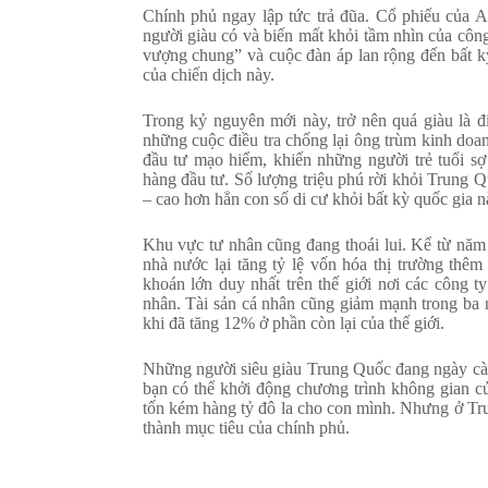
Chính phủ ngay lập tức trả đũa. Cổ phiếu của A
người giàu có và biến mất khỏi tầm nhìn của côn
vượng chung” và cuộc đàn áp lan rộng đến bất kỳ
của chiến dịch này.
Trong kỷ nguyên mới này, trở nên quá giàu là 
những cuộc điều tra chống lại ông trùm kinh doan
đầu tư mạo hiểm, khiến những người trẻ tuổi s
hàng đầu tư. Số lượng triệu phú rời khỏi Trung 
– cao hơn hẳn con số di cư khỏi bất kỳ quốc gia n
Khu vực tư nhân cũng đang thoái lui. Kể từ năm 
nhà nước lại tăng tỷ lệ vốn hóa thị trường thê
khoán lớn duy nhất trên thế giới nơi các công t
nhân. Tài sản cá nhân cũng giảm mạnh trong ba
khi đã tăng 12% ở phần còn lại của thế giới.
Những người siêu giàu Trung Quốc đang ngày càn
bạn có thể khởi động chương trình không gian c
tốn kém hàng tỷ đô la cho con mình. Nhưng ở Tru
thành mục tiêu của chính phủ.