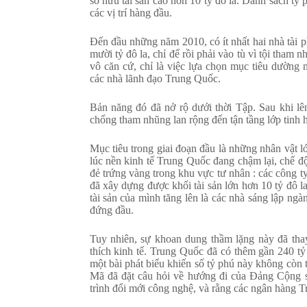
sở hữu tài sản cao hơn 10 tỷ đô la. Danh sách tỷ
các vị trí hàng đầu.
Đến đầu những năm 2010, có ít nhất hai nhà tài ph
mười tỷ đô la, chỉ để rồi phải vào tù vì tội tha
vô căn cứ, chỉ là việc lựa chọn mục tiêu dường 
các nhà lãnh đạo Trung Quốc.
Bản năng đó đã nở rộ dưới thời Tập. Sau khi l
chống tham nhũng lan rộng đến tận tầng lớp tinh 
Mục tiêu trong giai đoạn đầu là những nhân vật l
lúc nền kinh tế Trung Quốc đang chậm lại, chế
đẻ trứng vàng trong khu vực tư nhân : các công 
đã xây dựng được khối tài sản lớn hơn 10 tỷ đô l
tài sản của mình tăng lên là các nhà sáng lập n
đứng đầu.
Tuy nhiên, sự khoan dung thầm lặng này đã thay
thích kinh tế. Trung Quốc đã có thêm gần 240 t
một bài phát biểu khiến số tỷ phú này không còn t
Mã đã đặt câu hỏi về hướng đi của Đảng Cộng s
trình đổi mới công nghệ, và rằng các ngân hàng 