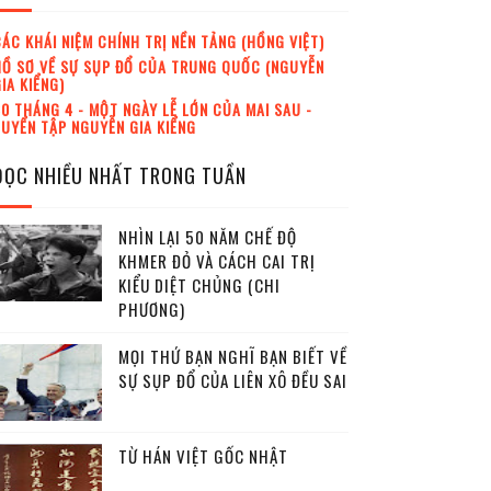
ÁC KHÁI NIỆM CHÍNH TRỊ NỀN TẢNG (HỒNG VIỆT)
Ồ SƠ VỀ SỰ SỤP ĐỔ CỦA TRUNG QUỐC (NGUYỄN
IA KIỂNG)
0 THÁNG 4 - MỘT NGÀY LỄ LỚN CỦA MAI SAU -
UYỂN TẬP NGUYỄN GIA KIỂNG
ĐỌC NHIỀU NHẤT TRONG TUẦN
NHÌN LẠI 50 NĂM CHẾ ĐỘ
KHMER ĐỎ VÀ CÁCH CAI TRỊ
KIỂU DIỆT CHỦNG (CHI
PHƯƠNG)
MỌI THỨ BẠN NGHĨ BẠN BIẾT VỀ
SỰ SỤP ĐỔ CỦA LIÊN XÔ ĐỀU SAI
TỪ HÁN VIỆT GỐC NHẬT