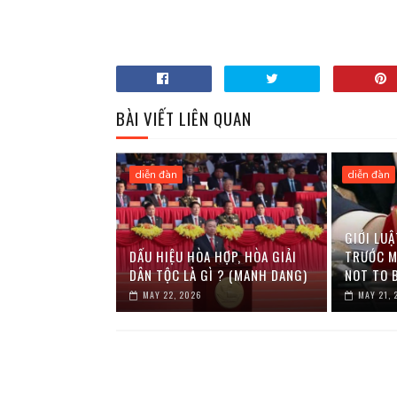
BÀI VIẾT LIÊN QUAN
diễn đàn
diễn đàn
GIỚI LUẬ
DẤU HIỆU HÒA HỢP, HÒA GIẢI
TRƯỚC M
DÂN TỘC LÀ GÌ ? (MANH DANG)
NOT TO 
MAY 22, 2026
MAY 21, 