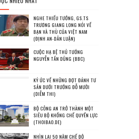
ĐỌC NHIỀU NHẤT
NGHE THIẾU TƯỚNG, GS.TS
TRƯƠNG GIANG LONG NÓI VỀ
BẠN VÀ THÙ CỦA VIỆT NAM
(ĐỊNH AN-DÂN LUẬN)
CUỘC HẠ BỆ THỦ TƯỚNG
NGUYỄN TẤN DŨNG (BBC)
KÝ ỨC VỀ NHỮNG ĐỢT ĐÁNH TƯ
SẢN DƯỚI TRƯỚNG ĐỖ MƯỜI
(DIỄM THI)
BỘ CÔNG AN TRỞ THÀNH MỘT
SIÊU BỘ KHỐNG CHẾ QUYỀN LỰC
(THOIBAO.DE)
NHÌN LẠI 50 NĂM CHẾ ĐỘ