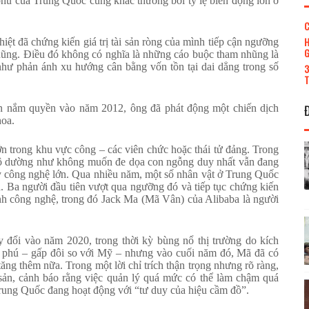
 phú của Trung Quốc cũng khác thường bởi tỷ lệ biến động lớn ở
C
H
iệt đã chứng kiến giá trị tài sản ròng của mình tiếp cận ngưỡng
G
m nhũng. Điều đó không có nghĩa là những cáo buộc tham nhũng là
như phản ánh xu hướng cân bằng vốn tồn tại dai dẳng trong số
3
T
ên nắm quyền vào năm 2012, ông đã phát động một chiến dịch
hoa.
ớn trong khu vực công – các viên chức hoặc thái tử đảng. Trong
 độ dường như không muốn đe dọa con ngỗng duy nhất vẫn đang
ty công nghệ lớn. Qua nhiều năm, một số nhân vật ở Trung Quốc
a. Ba người đầu tiên vượt qua ngưỡng đó và tiếp tục chứng kiến
gành công nghệ, trong đó Jack Ma (Mã Vân) của Alibaba là người
 đổi vào năm 2020, trong thời kỳ bùng nổ thị trường do kích
ỷ phú – gấp đôi so với Mỹ – nhưng vào cuối năm đó, Mã đã có
ăng thêm nữa. Trong một lời chỉ trích thận trọng nhưng rõ ràng,
ản, cảnh báo rằng việc quản lý quá mức có thể làm chậm quá
Trung Quốc đang hoạt động với “tư duy của hiệu cầm đồ”.