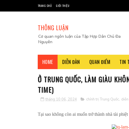
TRANG CHỦ
GIỚI THIỆU
THÔNG LUẬN
Cơ quan ngôn luận của Tập Hợp Dân Chủ Đa
Nguyên
HOME
DIỄN ĐÀN
QUAN ĐIỂM
TIN 
Ở TRUNG QUỐC, LÀM GIÀU KHÔN
TIME)
tháng 10 06, 2024
chính trị Trung Quốc
,
diễn
Tại sao không còn ai muốn trở thành nhà tài phiệ