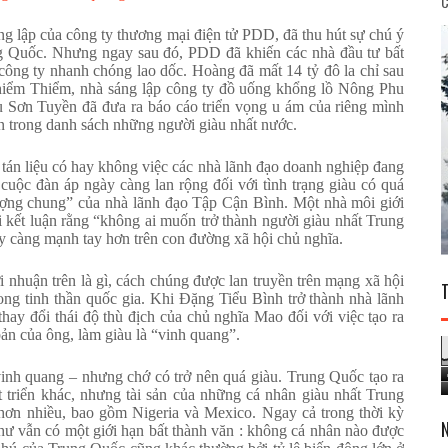
C
g lập của công ty thương mại điện tử PDD, đã thu hút sự chú ý
ng Quốc. Nhưng ngay sau đó, PDD đã khiến các nhà đầu tư bất
ông ty nhanh chóng lao dốc. Hoàng đã mất 14 tỷ đô la chỉ sau
hiểm Thiểm, nhà sáng lập công ty đồ uống khổng lồ Nông Phu
 Sơn Tuyền đã đưa ra báo cáo triển vọng u ám của riêng mình
ên trong danh sách những người giàu nhất nước.
tán liệu có hay không việc các nhà lãnh đạo doanh nghiệp đang
 cuộc đàn áp ngày càng lan rộng đối với tình trạng giàu có quá
vượng chung” của nhà lãnh đạo Tập Cận Bình. Một nhà môi giới
i kết luận rằng “không ai muốn trở thành người giàu nhất Trung
 càng mạnh tay hơn trên con đường xã hội chủ nghĩa.
 nhuận trên là gì, cách chúng được lan truyền trên mạng xã hội
ng tinh thần quốc gia. Khi Đặng Tiểu Bình trở thành nhà lãnh
thay đổi thái độ thù địch của chủ nghĩa Mao đối với việc tạo ra
ản của ông, làm giàu là “vinh quang”.
inh quang – nhưng chớ có trở nên quá giàu. Trung Quốc tạo ra
 triển khác, nhưng tài sản của những cá nhân giàu nhất Trung
hơn nhiều, bao gồm Nigeria và Mexico. Ngay cả trong thời kỳ
 vẫn có một giới hạn bất thành văn : không cá nhân nào được