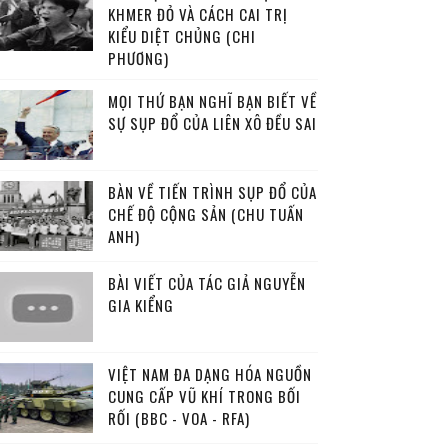
KHMER ĐỎ VÀ CÁCH CAI TRỊ
KIỂU DIỆT CHỦNG (CHI
PHƯƠNG)
MỌI THỨ BẠN NGHĨ BẠN BIẾT VỀ
SỰ SỤP ĐỔ CỦA LIÊN XÔ ĐỀU SAI
BÀN VỀ TIẾN TRÌNH SỤP ĐỔ CỦA
CHẾ ĐỘ CỘNG SẢN (CHU TUẤN
ANH)
BÀI VIẾT CỦA TÁC GIẢ NGUYỄN
GIA KIỂNG
VIỆT NAM ĐA DẠNG HÓA NGUỒN
CUNG CẤP VŨ KHÍ TRONG BỐI
RỐI (BBC - VOA - RFA)