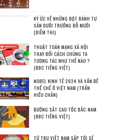
KÝ ỨC VỀ NHỮNG ĐỢT ĐÁNH TƯ
SẢN DƯỚI TRƯỚNG ĐỖ MƯỜI
(DIỄM THI)
THUẬT TOÁN MẠNG XÃ HỘI
THAY ĐỔI CÁCH CHÚNG TA
TƯƠNG TÁC NHƯ THẾ NÀO ?
(BBC TIẾNG VIỆT)
NOBEL KINH TẾ 2024 VÀ VẤN ĐỀ
THỂ CHẾ Ở VIỆT NAM (TRẦN
HIẾU CHÂN)
ĐƯỜNG SẮT CAO TỐC BẮC-NAM
(BBC TIẾNG VIỆT)
TỨ TRỤ VIỆT NAM SẮP TỚI SẼ