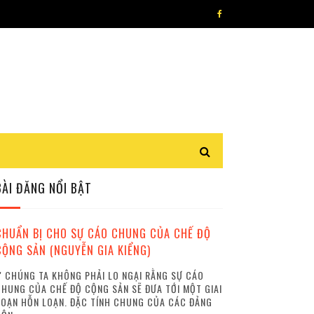
BÀI ĐĂNG NỔI BẬT
CHUẨN BỊ CHO SỰ CÁO CHUNG CỦA CHẾ ĐỘ
CỘNG SẢN (NGUYỄN GIA KIỂNG)
 CHÚNG TA KHÔNG PHẢI LO NGẠI RẰNG SỰ CÁO
HUNG CỦA CHẾ ĐỘ CỘNG SẢN SẼ ĐƯA TỚI MỘT GIAI
OẠN HỖN LOẠN. ĐẶC TÍNH CHUNG CỦA CÁC ĐẢNG