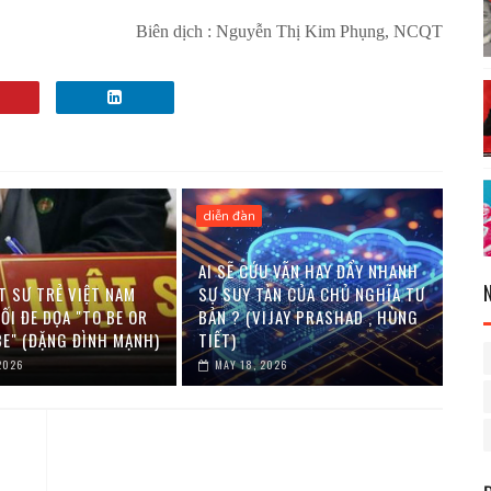
Biên dịch : Nguyễn Thị Kim Phụng, NCQT
diễn đàn
AI SẼ CỨU VÃN HAY ĐẨY NHANH
T SƯ TRẺ VIỆT NAM
SỰ SUY TÀN CỦA CHỦ NGHĨA TƯ
ỐI ĐE DỌA "TO BE OR
BẢN ? (VIJAY PRASHAD , HÙNG
BE" (ĐẶNG ĐÌNH MẠNH)
TIẾT)
2026
MAY 18, 2026