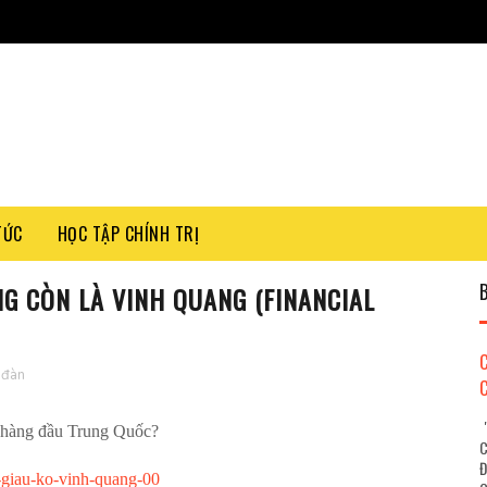
TỨC
HỌC TẬP CHÍNH TRỊ
G CÒN LÀ VINH QUANG (FINANCIAL
 đàn
"
t hàng đầu Trung Quốc?
C
Đ