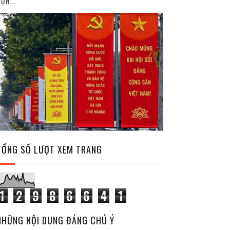
ỘN...
TỔNG SỐ LƯỢT XEM TRANG
1
2
9
8
6
6
4
1
NHỮNG NỘI DUNG ĐÁNG CHÚ Ý