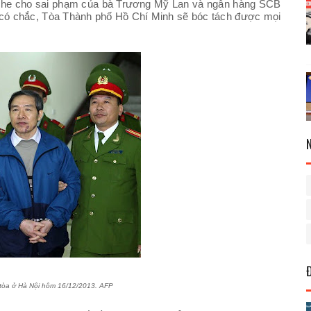
o che cho sai phạm của bà Trương Mỹ Lan và ngân hàng SCB
ng có chắc, Tòa Thành phố Hồ Chí Minh sẽ bóc tách được mọi
i hôm 16/12/2013. AFP