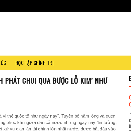
TỨC
HỌC TẬP CHÍNH TRỊ
NH PHÁT CHUI QUA ĐƯỢC LỖ KIM’ NHƯ
"
 vị thế quốc tế như ngày nay". Tuyên bố nằm lòng và quen
C
úng phóc khi người dân cả nước những ngày này ‘tin tưởng,
Đ
ét xử vụ gian lận tài chính lớn nhất nước, được bắt đầu vào