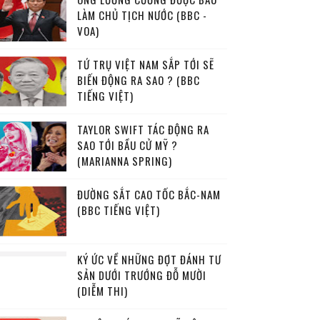
LÀM CHỦ TỊCH NƯỚC (BBC -
VOA)
TỨ TRỤ VIỆT NAM SẮP TỚI SẼ
BIẾN ĐỘNG RA SAO ? (BBC
TIẾNG VIỆT)
TAYLOR SWIFT TÁC ĐỘNG RA
SAO TỚI BẦU CỬ MỸ ?
(MARIANNA SPRING)
ĐƯỜNG SẮT CAO TỐC BẮC-NAM
(BBC TIẾNG VIỆT)
KÝ ỨC VỀ NHỮNG ĐỢT ĐÁNH TƯ
SẢN DƯỚI TRƯỚNG ĐỖ MƯỜI
(DIỄM THI)