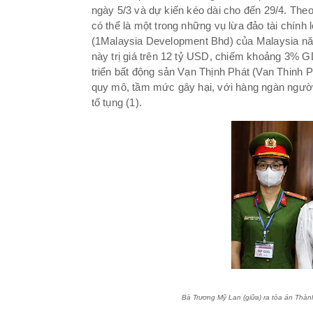
ngày 5/3 và dự kiến kéo dài cho đến 29/4. Th
có thể là một trong những vụ lừa đảo tài chín
(1Malaysia Development Bhd) của Malaysia năm
này trị giá trên 12 tỷ USD, chiếm khoảng 3% 
triển bất động sản Vạn Thịnh Phát (Van Thinh 
quy mô, tầm mức gây hại, với hàng ngàn người 
tố tụng (1).
Bà Trương Mỹ Lan (giữa) ra tòa án Thành phố Hồ