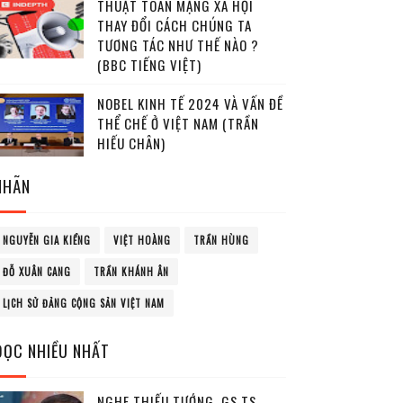
THUẬT TOÁN MẠNG XÃ HỘI
THAY ĐỔI CÁCH CHÚNG TA
TƯƠNG TÁC NHƯ THẾ NÀO ?
(BBC TIẾNG VIỆT)
NOBEL KINH TẾ 2024 VÀ VẤN ĐỀ
THỂ CHẾ Ở VIỆT NAM (TRẦN
HIẾU CHÂN)
NHÃN
NGUYỄN GIA KIỂNG
VIỆT HOÀNG
TRẦN HÙNG
ĐỖ XUÂN CANG
TRẦN KHÁNH ÂN
LỊCH SỬ ĐẢNG CỘNG SẢN VIỆT NAM
ĐỌC NHIỀU NHẤT
NGHE THIẾU TƯỚNG, GS.TS