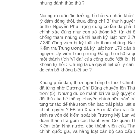
nhưng đành thúc thủ ?
Nói người dân ‘tin tưởng, hồ hởi và phấn khởi’ 
lý đám đông’ thôi, thưa đồng chí Bí thư Nguy
bí thư Nguyễn Phú Trọng cũng có lần đã phải t
chính xác đúng như con số thống kê, từ khi 
chống tham nhũng đã thi hành kỷ luật hơn 2.7
7.390 đảng viên bị kỷ luật do tham nhũng. B
Kiểm tra Trung ương đã kỷ luật hơn 170 cán b
nguyên Ủy viên Trung ương Đảng, hơn 50 sĩ qu
một thành tích ‘vĩ đại’ của công cuộc ‘đốt lò’.
khoăn tự hỏi : ‘Chúng ta đã quyết liệt xử lý c
do cán bộ không biết sợ ?
Không phải đâu, thưa ngài Tổng bí thư ! Chín
đã từng nhờ Dương Chí Dũng chuyển lên Thứ
trơn’ (5). Nhưng dù có mánh lới và quỷ quyệ
đối thủ của hệ thống ‘chuyên chính hữu sản’ tr
tung tự tác để thâu tóm tiền bạc trái pháp luậ
chính quyền ? FB Võ Xuân Sơn đã đưa ra câu 
sinh ra vốn để kiểm soát bà Trương Mỹ Lan và
đoàn thanh tra gồm các thành viên Cơ quan T
Kiểm toán Nhà nước, các thành viên của Than
chính quốc gia, và hàng loạt cán bộ cao cấ