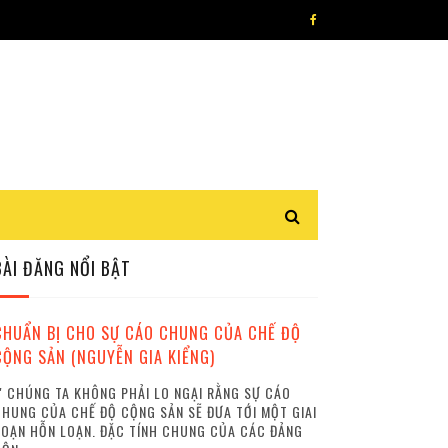
BÀI ĐĂNG NỔI BẬT
CHUẨN BỊ CHO SỰ CÁO CHUNG CỦA CHẾ ĐỘ
CỘNG SẢN (NGUYỄN GIA KIỂNG)
 CHÚNG TA KHÔNG PHẢI LO NGẠI RẰNG SỰ CÁO
HUNG CỦA CHẾ ĐỘ CỘNG SẢN SẼ ĐƯA TỚI MỘT GIAI
OẠN HỖN LOẠN. ĐẶC TÍNH CHUNG CỦA CÁC ĐẢNG