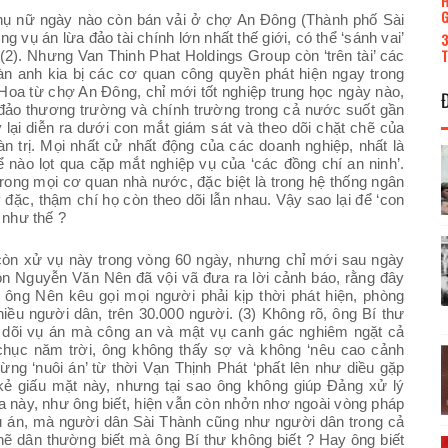
H
G
hụ nữ ngày nào còn bán vải ở chợ An Đông (Thành phố Sài
3
vụ án lừa đảo tài chính lớn nhất thế giới, có thể ‘sánh vai’
T
). Nhưng Van Thinh Phat Holdings Group còn ‘trên tài’ các
đàn anh kia bị các cơ quan công quyền phát hiện ngay trong
 Hoa từ chợ An Đông, chỉ mới tốt nghiệp trung học ngày nào,
ảo thương trường và chính trường trong cả nước suốt gần
 lại diễn ra dưới con mắt giám sát và theo dõi chặt chẽ của
n trị. Mọi nhất cử nhất động của các doanh nghiệp, nhất là
 nào lọt qua cặp mắt nghiệp vụ của ‘các đồng chí an ninh’.
rong mọi cơ quan nhà nước, đặc biệt là trong hệ thống ngân
đặc, thậm chí họ còn theo dõi lẫn nhau. Vậy sao lại để ‘con
 như thế ?
òn xử vụ này trong vòng 60 ngày, nhưng chỉ mới sau ngày
Gòn Nguyễn Văn Nên đã vội vã đưa ra lời cảnh báo, rằng đây
 ông Nên kêu gọi mọi người phải kịp thời phát hiện, phòng
iều người dân, trên 30.000 người. (3) Không rõ, ông Bí thư
o dõi vụ án mà công an và mật vụ canh gác nghiêm ngặt cả
 chục năm trời, ông không thấy sợ và không ‘nêu cao cảnh
ừng ‘nuôi án’ từ thời Vạn Thịnh Phát ‘phất lên như diều gặp
 kẻ giấu mặt này, nhưng tại sao ông không giúp Đảng xử lý
 này, như ông biết, hiện vẫn còn nhởn nhơ ngoài vòng pháp
 vụ án, mà người dân Sài Thành cũng như người dân trong cả
hẽ dân thường biết mà ông Bí thư không biết ? Hay ông biết