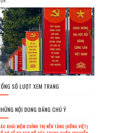
ỘN...
TỔNG SỐ LƯỢT XEM TRANG
NHỮNG NỘI DUNG ĐÁNG CHÚ Ý
ÁC KHÁI NIỆM CHÍNH TRỊ NỀN TẢNG (HỒNG VIỆT)