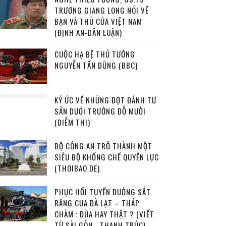
TRƯƠNG GIANG LONG NÓI VỀ
BẠN VÀ THÙ CỦA VIỆT NAM
(ĐỊNH AN-DÂN LUẬN)
CUỘC HẠ BỆ THỦ TƯỚNG
NGUYỄN TẤN DŨNG (BBC)
KÝ ỨC VỀ NHỮNG ĐỢT ĐÁNH TƯ
SẢN DƯỚI TRƯỚNG ĐỖ MƯỜI
(DIỄM THI)
BỘ CÔNG AN TRỞ THÀNH MỘT
SIÊU BỘ KHỐNG CHẾ QUYỀN LỰC
(THOIBAO.DE)
PHỤC HỒI TUYẾN ĐƯỜNG SẮT
RĂNG CƯA ĐÀ LẠT – THÁP
CHÀM : ĐÙA HAY THẬT ? (VIẾT
TỪ SÀI GÒN - THANH TRÚC)