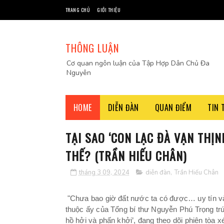
TRANG CHỦ
GIỚI THIỆU
THÔNG LUẬN
Cơ quan ngôn luận của Tập Hợp Dân Chủ Đa
Nguyên
HOME
DIỄN ĐÀN
QUAN ĐIỂM
TIN 
TẠI SAO ‘CON LẠC ĐÀ VẠN THỊ
THẾ? (TRẦN HIẾU CHÂN)
tháng 3 09, 2024
diễn đàn
,
Trần Hiếu Chân
"Chưa bao giờ đất nước ta có được… uy tín và
thuộc ấy của Tổng bí thư Nguyễn Phú Trọng tr
hồ hởi và phấn khởi’, đang theo dõi phiên tòa x