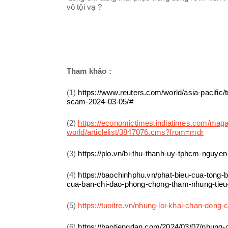
vô tội vạ ?
Tham khảo :
(1)
https://www.reuters.com/world/asia-pacific/tri
scam-2024-03-05/#
(2)
https://economictimes.indiatimes.com/magaz
world/articlelist/3847076.cms?from=mdr
(3)
https://plo.vn/bi-thu-thanh-uy-tphcm-nguye
(4)
https://baochinhphu.vn/phat-bieu-cua-tong-b
cua-ban-chi-dao-phong-chong-tham-nhung-tie
(5)
https://tuoitre.vn/nhung-loi-khai-chan-dong
(6)
https://baotiengdan.com/2024/03/07/nhung-c