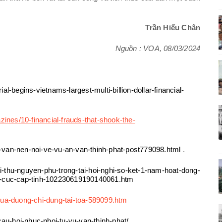
Trần Hiếu Chân
Nguồn : VOA, 08/03/2024
al-begins-vietnams-largest-multi-billion-dollar-financial-
ines/10-financial-frauds-that-shook-the-
n-van-nen-noi-ve-vu-an-van-thinh-phat-post779098.html
.
i-thu-nguyen-phu-trong-tai-hoi-nghi-so-ket-1-nam-hoat-dong-
u-cuc-cap-tinh-102230619190140061.htm
-cua-duong-chi-dung-tai-toa-589099.htm
au-hoi-nhuc-nhoi-tu-vu-van-thinh-phat/