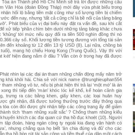
y, Tòa án Thành phố Hồ Chí Minh sẽ trả lời được những câu
Phạm Văn Hòa (đoàn Đồng Tháp) mới đây vừa phát biểu trong
ụ nhận hối lộ bằng tiền mặt cũng như số lượng tiền bị chiếm
rước đến nay, nhưng ‘tất cả cũng chỉ là bề nổi của tảng băng
’. Phát biểu của vị đại biểu này đặt ra vấn đề, sau khi cắt
n để xử tiếp ‘phần chìm bên dưới những tảng băng khác chưa
 ‘khủng’ tới mức nếu quy đổi ra tiền 500 nghìn đồng thì nó
ới 10.366 cây số. Khối lượng tiền tương đương với tổng tài sản
 lên đến khoảng từ 12 đến 13 tỷ USD (8). Lại nữa, chồng bà
uổi), mang hộ chiếu Hong Kong (Trung Quốc). Vậy thì với
hụt két’ hiện đang nằm ở đâu ? Vẫn còn ở trong hay đã được
 Phát nhìn lại các đại án tham nhũng chấn động mấy năm trở
ung khá khôi hài. Chia sẻ với nick name @trunghieuphan554
ham nhũng vô tư, nếu bị phát hiện thì trả lại ‘một mớ’ là án
xong thì tiếp đến ‘màn’ khóc lóc kể khổ, kể hoàn cảnh gia
, trưng ra các bằng khen, giấy khen, các loại huân huy
ược ghi nhận, đã được tưởng thưởng trước đây thông qua
 tòa còn đòi được ghi nhận tiếp các công trạng ấy để giảm
ì thành tích ‘tham nhũng xuất sắc’ ? Chống tham nhũng kiểu
ào khuyến khích các đại quan cứ tha hồ đục khoét (10). Người
ăm tập đoàn, hàng ngàn công ty ngoài kia đang vận hành có
’, nhưng chẳng qua họ biết ‘ăn chia đúng và đủ’ cho các
n tha hồ bòn rút tài sản công và tiền thuế của dân một cách