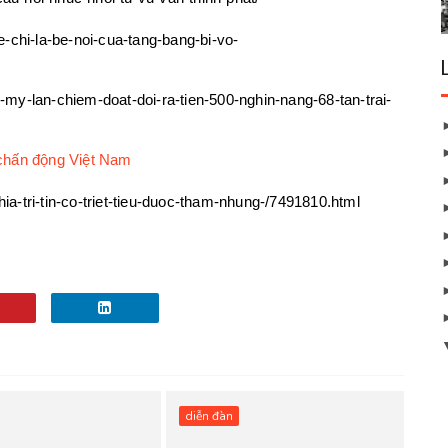
e-chi-la-be-noi-cua-tang-bang-bi-vo-
-my-lan-chiem-doat-doi-ra-tien-500-nghin-nang-68-tan-trai-
 chấn động Việt Nam
ia-tri-tin-co-triet-tieu-duoc-tham-nhung-/7491810.html
diễn đàn