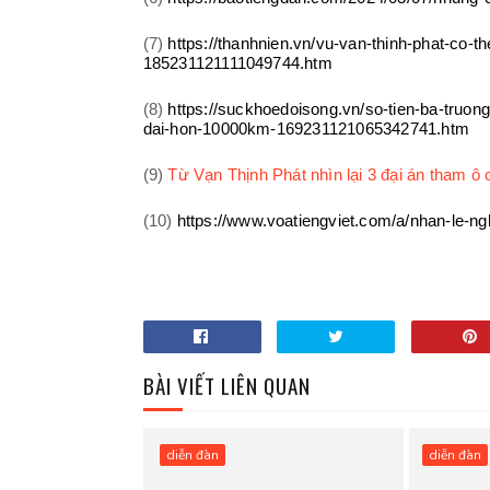
(7)
https://thanhnien.vn/vu-van-thinh-phat-co-th
185231121111049744.htm
(8)
https://suckhoedoisong.vn/so-tien-ba-truong
dai-hon-10000km-169231121065342741.htm
(9)
Từ Vạn Thịnh Phát nhìn lại 3 đại án tham ô
(10)
https://www.voatiengviet.com/a/nhan-le-ngh
BÀI VIẾT LIÊN QUAN
diễn đàn
diễn đàn