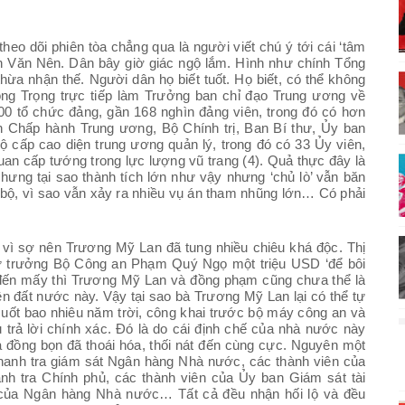
theo dõi phiên tòa chẳng qua là người viết chú ý tới cái ‘tâm
ễn Văn Nên. Dân bây giờ giác ngộ lắm. Hình như chính Tổng
hừa nhận thế. Người dân họ biết tuốt. Họ biết, có thể không
ông Trọng trực tiếp làm Trưởng ban chỉ đạo Trung ương về
00 tổ chức đảng, gần 168 nghìn đảng viên, trong đó có hơn
an Chấp hành Trung ương, Bộ Chính trị, Ban Bí thư, Ủy ban
ộ cấp cao diện trung ương quản lý, trong đó có 33 Ủy viên,
an cấp tướng trong lực lượng vũ trang (4). Quả thực đây là
 Nhưng tại sao thành tích lớn như vậy nhưng ‘chủ lò’ vẫn băn
án bộ, vì sao vẫn xảy ra nhiều vụ án tham nhũng lớn… Có phải
h vì sợ nên Trương Mỹ Lan đã tung nhiều chiêu khá độc. Thị
 trưởng Bộ Công an Phạm Quý Ngọ một triệu USD ‘để bôi
t đến mấy thì Trương Mỹ Lan và đồng phạm cũng chưa thể là
ên đất nước này. Vậy tại sao bà Trương Mỹ Lan lại có thể tự
t suốt bao nhiêu năm trời, công khai trước bộ máy công an và
trả lời chính xác. Đó là do cái định chế của nhà nước này
 đồng bọn đã thoái hóa, thối nát đến cùng cực. Nguyên một
hanh tra giám sát Ngân hàng Nhà nước, các thành viên của
h tra Chính phủ, các thành viên của Ủy ban Giám sát tài
p của Ngân hàng Nhà nước… Tất cả đều nhận hối lộ và đều