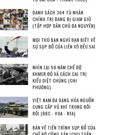
DANH SÁCH 364 TÙ NHÂN
CHÍNH TRỊ ĐANG BỊ GIAM GIỮ
(TẬP HỢP DÂN CHỦ ĐA NGUYÊN)
MỌI THỨ BẠN NGHĨ BẠN BIẾT VỀ
SỰ SỤP ĐỔ CỦA LIÊN XÔ ĐỀU SAI
NHÌN LẠI 50 NĂM CHẾ ĐỘ
KHMER ĐỎ VÀ CÁCH CAI TRỊ
KIỂU DIỆT CHỦNG (CHI
PHƯƠNG)
VIỆT NAM ĐA DẠNG HÓA NGUỒN
CUNG CẤP VŨ KHÍ TRONG BỐI
RỐI (BBC - VOA - RFA)
BÀN VỀ TIẾN TRÌNH SỤP ĐỔ CỦA
CHẾ ĐỘ CỘNG SẢN (CHU TUẤN