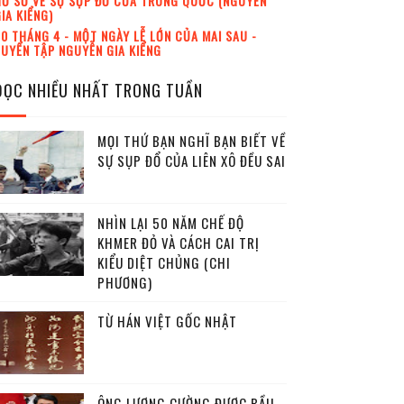
Ồ SƠ VỀ SỰ SỤP ĐỔ CỦA TRUNG QUỐC (NGUYỄN
IA KIỂNG)
0 THÁNG 4 - MỘT NGÀY LỄ LỚN CỦA MAI SAU -
UYỂN TẬP NGUYỄN GIA KIỂNG
ĐỌC NHIỀU NHẤT TRONG TUẦN
MỌI THỨ BẠN NGHĨ BẠN BIẾT VỀ
SỰ SỤP ĐỔ CỦA LIÊN XÔ ĐỀU SAI
NHÌN LẠI 50 NĂM CHẾ ĐỘ
KHMER ĐỎ VÀ CÁCH CAI TRỊ
KIỂU DIỆT CHỦNG (CHI
PHƯƠNG)
TỪ HÁN VIỆT GỐC NHẬT
ÔNG LƯƠNG CƯỜNG ĐƯỢC BẦU