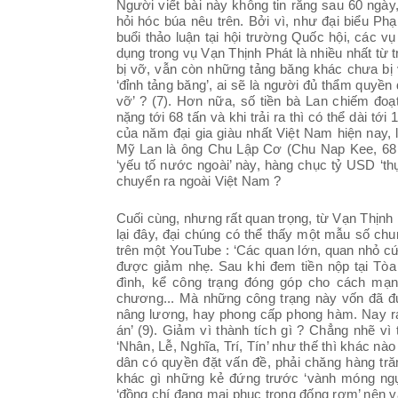
Người viết bài này không tin rằng sau 60 ngà
hỏi hóc búa nêu trên. Bởi vì, như đại biểu 
buổi thảo luận tại hội trường Quốc hội, các v
dụng trong vụ Vạn Thịnh Phát là nhiều nhất từ t
bị vỡ, vẫn còn những tảng băng khác chưa bị vỡ
‘đỉnh tảng băng’, ai sẽ là người đủ thẩm quyề
vỡ’ ? (7). Hơn nữa, số tiền bà Lan chiếm đoạt
nặng tới 68 tấn và khi trải ra thì có thể dài t
của năm đại gia giàu nhất Việt Nam hiện nay,
Mỹ Lan là ông Chu Lập Cơ (Chu Nap Kee, 68 t
‘yếu tố nước ngoài’ này, hàng chục tỷ USD ‘t
chuyển ra ngoài Việt Nam ?
Cuối cùng, nhưng rất quan trọng, từ Vạn Thịnh
lại đây, đại chúng có thể thấy một mẫu số ch
trên một YouTube : ‘Các quan lớn, quan nhỏ cứ t
được giảm nhẹ. Sau khi đem tiền nộp tại Tòa 
đình, kể công trạng đóng góp cho cách mạng
chương... Mà những công trạng này vốn đã đ
nâng lương, hay phong cấp phong hàm. Nay ra
án’ (9). Giảm vì thành tích gì ? Chẳng nhẽ v
‘Nhân, Lễ, Nghĩa, Trí, Tín’ như thế thì khác n
dân có quyền đặt vấn đề, phải chăng hàng tr
khác gì những kẻ đứng trước ‘vành móng ngựa
‘đồng chí đang mai phục trong đống rơm’ nên vẫ