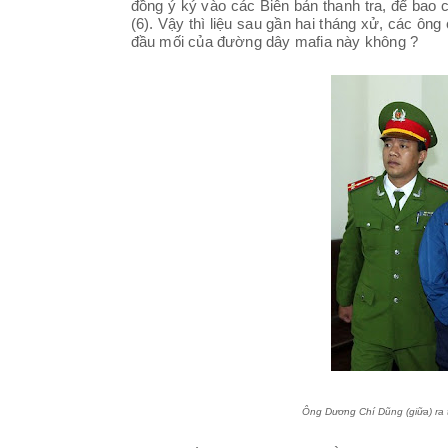
đồng ý ký vào các Biên bản thanh tra, để ba
(6). Vậy thì liệu sau gần hai tháng xử, các ô
đầu mối của đường dây mafia này không ?
Ông Dương Chí Dũng (giữa) ra tòa ở Hà Nộ