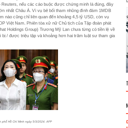
C
eo Reuters, nếu các cáo buộc được chứng minh là đúng, đây
h lớn nhất Châu Á. Vì vụ bê bối tham nhũng đình đám 1MDB
 nào cũng chỉ liên quan đến khoảng 4,5 tỷ USD, còn vụ
GDP Việt Nam. Phiên tòa xử nữ Chủ tịch của Tập đoàn phát
Phat Holdings Group) Trương Mỹ Lan chưa từng có tiền lệ về
bị / được triệu tập và khoảng hơn hai trăm luật sư tham gia
C
 Chí Minh ngày 5/3/2024.
AFP