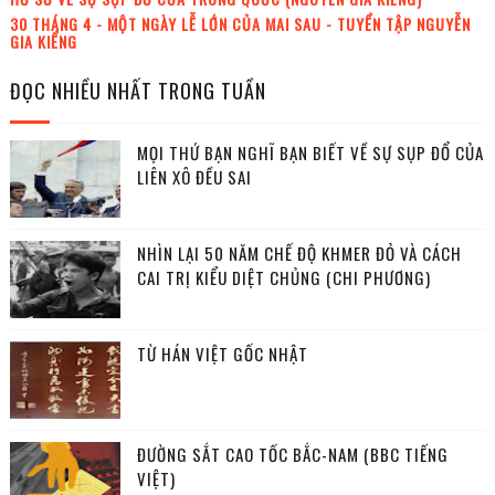
30 THÁNG 4 - MỘT NGÀY LỄ LỚN CỦA MAI SAU - TUYỂN TẬP NGUYỄN
GIA KIỂNG
ĐỌC NHIỀU NHẤT TRONG TUẦN
MỌI THỨ BẠN NGHĨ BẠN BIẾT VỀ SỰ SỤP ĐỔ CỦA
LIÊN XÔ ĐỀU SAI
NHÌN LẠI 50 NĂM CHẾ ĐỘ KHMER ĐỎ VÀ CÁCH
CAI TRỊ KIỂU DIỆT CHỦNG (CHI PHƯƠNG)
TỪ HÁN VIỆT GỐC NHẬT
ĐƯỜNG SẮT CAO TỐC BẮC-NAM (BBC TIẾNG
VIỆT)