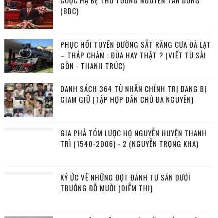
CUỘC HẠ BỆ THỦ TƯỚNG NGUYỄN TẤN DŨNG
(BBC)
PHỤC HỒI TUYẾN ĐƯỜNG SẮT RĂNG CƯA ĐÀ LẠT
– THÁP CHÀM : ĐÙA HAY THẬT ? (VIẾT TỪ SÀI
GÒN - THANH TRÚC)
DANH SÁCH 364 TÙ NHÂN CHÍNH TRỊ ĐANG BỊ
GIAM GIỮ (TẬP HỢP DÂN CHỦ ĐA NGUYÊN)
GIA PHẢ TÓM LƯỢC HỌ NGUYỄN HUYỆN THANH
TRÌ (1540-2006) - 2 (NGUYỄN TRỌNG KHA)
KÝ ỨC VỀ NHỮNG ĐỢT ĐÁNH TƯ SẢN DƯỚI
TRƯỚNG ĐỖ MƯỜI (DIỄM THI)