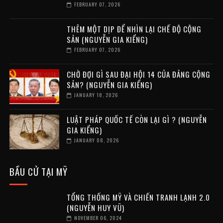
FEBRUARY 07, 2026
THÊM MỘT DỊP ĐỂ NHÌN LẠI CHẾ ĐỘ CỘNG
SẢN (NGUYỄN GIA KIỂNG)
FEBRUARY 07, 2026
CHỜ ĐỢI GÌ SAU ĐẠI HỘI 14 CỦA ĐẢNG CỘNG
SẢN? (NGUYỄN GIA KIỂNG)
JANUARY 18, 2026
LUẬT PHÁP QUỐC TẾ CÒN LẠI GÌ ? (NGUYỄN
GIA KIỂNG)
JANUARY 08, 2026
BẦU CỬ TẠI MỸ
TỔNG THỐNG MỸ VÀ CHIẾN TRANH LẠNH 2.0
(NGUYỄN HUY VŨ)
NOVEMBER 06, 2024