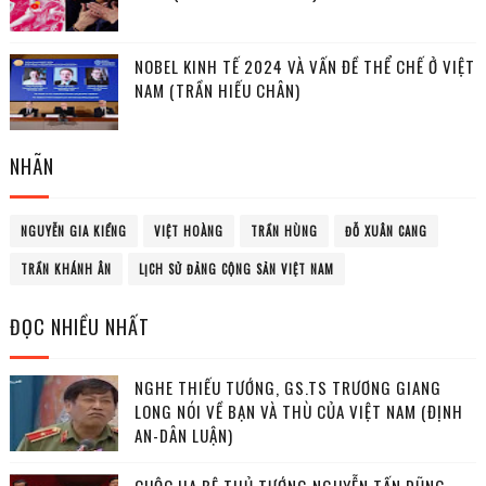
NOBEL KINH TẾ 2024 VÀ VẤN ĐỀ THỂ CHẾ Ở VIỆT
NAM (TRẦN HIẾU CHÂN)
NHÃN
NGUYỄN GIA KIỂNG
VIỆT HOÀNG
TRẦN HÙNG
ĐỖ XUÂN CANG
TRẦN KHÁNH ÂN
LỊCH SỬ ĐẢNG CỘNG SẢN VIỆT NAM
ĐỌC NHIỀU NHẤT
NGHE THIẾU TƯỚNG, GS.TS TRƯƠNG GIANG
LONG NÓI VỀ BẠN VÀ THÙ CỦA VIỆT NAM (ĐỊNH
AN-DÂN LUẬN)