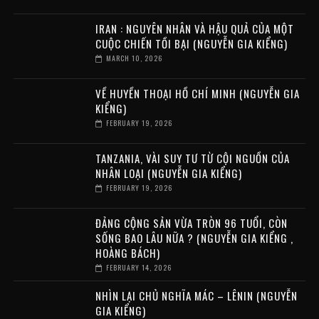
IRAN : NGUYÊN NHÂN VÀ HẬU QUẢ CỦA MỘT
CUỘC CHIẾN TỒI BẠI (NGUYỄN GIA KIỂNG)
MARCH 10, 2026
VỀ HUYỀN THOẠI HỒ CHÍ MINH (NGUYỄN GIA
KIỂNG)
FEBRUARY 19, 2026
TANZANIA, VÀI SUY TƯ TỪ CỘI NGUỒN CỦA
NHÂN LOẠI (NGUYỄN GIA KIỂNG)
FEBRUARY 19, 2026
ĐẢNG CỘNG SẢN VỪA TRÒN 96 TUỔI, CÒN
SỐNG BAO LÂU NỮA ? (NGUYỄN GIA KIỂNG ,
HOÀNG BÁCH)
FEBRUARY 14, 2026
NHÌN LẠI CHỦ NGHĨA MÁC – LÊNIN (NGUYỄN
GIA KIỂNG)