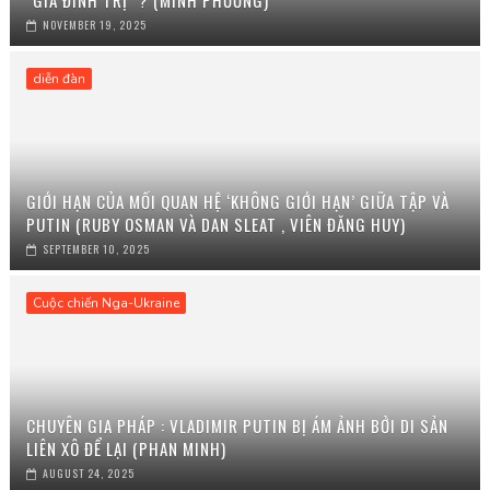
"GIA ĐÌNH TRỊ" ? (MINH PHƯƠNG)
NOVEMBER 19, 2025
diễn đàn
GIỚI HẠN CỦA MỐI QUAN HỆ ‘KHÔNG GIỚI HẠN’ GIỮA TẬP VÀ
PUTIN (RUBY OSMAN VÀ DAN SLEAT , VIÊN ĐĂNG HUY)
SEPTEMBER 10, 2025
Cuộc chiến Nga-Ukraine
CHUYÊN GIA PHÁP : VLADIMIR PUTIN BỊ ÁM ẢNH BỞI DI SẢN
LIÊN XÔ ĐỂ LẠI (PHAN MINH)
AUGUST 24, 2025