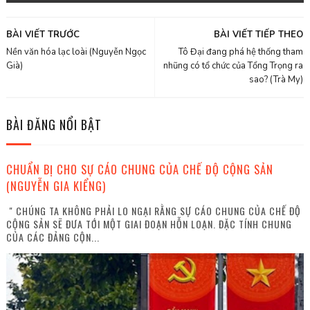
BÀI VIẾT TRƯỚC
BÀI VIẾT TIẾP THEO
Nền văn hóa lạc loài (Nguyễn Ngọc
Tô Đại đang phá hệ thống tham
Già)
nhũng có tổ chức của Tổng Trọng ra
sao? (Trà My)
BÀI ĐĂNG NỔI BẬT
CHUẨN BỊ CHO SỰ CÁO CHUNG CỦA CHẾ ĐỘ CỘNG SẢN
(NGUYỄN GIA KIỂNG)
" CHÚNG TA KHÔNG PHẢI LO NGẠI RẰNG SỰ CÁO CHUNG CỦA CHẾ ĐỘ
CỘNG SẢN SẼ ĐƯA TỚI MỘT GIAI ĐOẠN HỖN LOẠN. ĐẶC TÍNH CHUNG
CỦA CÁC ĐẢNG CỘN...