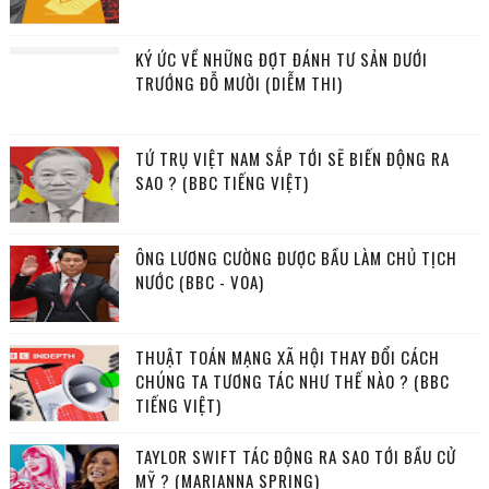
KÝ ỨC VỀ NHỮNG ĐỢT ĐÁNH TƯ SẢN DƯỚI
TRƯỚNG ĐỖ MƯỜI (DIỄM THI)
TỨ TRỤ VIỆT NAM SẮP TỚI SẼ BIẾN ĐỘNG RA
SAO ? (BBC TIẾNG VIỆT)
ÔNG LƯƠNG CƯỜNG ĐƯỢC BẦU LÀM CHỦ TỊCH
NƯỚC (BBC - VOA)
THUẬT TOÁN MẠNG XÃ HỘI THAY ĐỔI CÁCH
CHÚNG TA TƯƠNG TÁC NHƯ THẾ NÀO ? (BBC
TIẾNG VIỆT)
TAYLOR SWIFT TÁC ĐỘNG RA SAO TỚI BẦU CỬ
MỸ ? (MARIANNA SPRING)