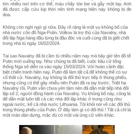
tím nhiều nơi trên cơ thể, máu chẩy tóe loe và gẫy một tay. Anh
đã được cấp cứu kịp thời nên tính mạng hiện nay không bị đe
dọa.
Không còn nghi ngờ gì nữa. Đây rõ ràng là một vụ khủng bố của
nhà nước côn đồ Nga-Putin. Volkov là trợ thủ của Navalny, nhà
đối lập Nga hàng đầu từng bị đầu độc và cuối cùng đã bị giết chết
trong nhà tù ngày 16/02/2024.
Tại sao Navalny đã bị cầm tù nhiều năm nay mà bây giờ tên đồ tể
Putin mới xuống tay. Như chúng ta đã biết, cuộc bầu cử tổng
thống Nga sẽ diễn ra vào ngày 15/03/2024. Với hoàn cảnh đặc
biệt chiến tranh hiện nay, Putin đã làm tất cả để không thể có sự
cố thất cử. Navalny, tuy không là đối thủ trực tiếp ở thùng phiếu,
nhưng cũng có thể gây nhiễu nên Putin đã ra tay trước. Triệt hạ
Navalny rồi, Putin vẫn chưa yên tâm nên đã dằn mặt tiếp nhà đối
lập số 2, người đồng hành của Navalny. Vụ khủng bố này, cũng là
để dằn mặt luôn tất cả các nhà đối lập khác ở trong cũng như
ngoài nước, kể cả nhà nước Lithuania. Tôi khỏi nói về các đối thủ
trong thùng phiếu của Putin. Ở đấy làm gì có đối thủ ! Tất cả chỉ là
một màn dàn dựng, mặc dù có một vài ứng cử viên khác.