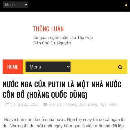
THÔNG LUẬN
Cơ quan ngôn luận của Tập Hợp
Dân Chủ Đa Nguyên
HOME
NƯỚC NGA CỦA PUTIN LÀ MỘT NHÀ NƯỚC
CÔN ĐỒ (HOÀNG QUỐC DŨNG)
tháng 3 15, 2024
diễn đàn
,
Hoàng Quốc Dũng
,
Nga
,
Putin
Nói về tính côn đồ của nhà nước Nga hiện nay thì có cả ngàn thí
dụ. Nhưng thí dụ mới nhất ngày hôm qua là việc một nhà đối lập