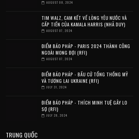
AUGUST 08, 2024
TIM WALZ, CAM KẾT VỀ LÒNG YÊU NƯỚC VÀ
CẤP TIẾN CỦA KAMALA HARRIS (NHÃ DUY)
AUGUST 07, 2024
ĐIỂM BÁO PHÁP - PARIS 2024 THÀNH CÔNG
NGOÀI MONG ĐỢI (RFI)
AUGUST 07, 2024
ĐIỂM BÁO PHÁP - BẦU CỬ TỔNG THỐNG MỸ
VÀ TƯƠNG LAI UKRAINE (RFI)
JULY 31, 2024
ĐIỂM BÁO PHÁP - THÍCH MINH TUỆ GÂY LO
SỢ (RFI)
JULY 28, 2024
TRUNG QUỐC