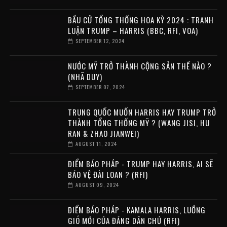
BẦU CỬ TỔNG THỐNG HOA KỲ 2024 : TRANH
LUẬN TRUMP – HARRIS (BBC, RFI, VOA)
SEPTEMBER 12, 2024
NƯỚC MỸ TRỞ THÀNH CỘNG SẢN THẾ NÀO ?
(NHÃ DUY)
SEPTEMBER 07, 2024
TRUNG QUỐC MUỐN HARRIS HAY TRUMP TRỞ
THÀNH TỔNG THỐNG MỸ ? (WANG JISI, HU
RAN & ZHAO JIANWEI)
AUGUST 11, 2024
ĐIỂM BÁO PHÁP - TRUMP HAY HARRIS, AI SẼ
BẢO VỆ ĐÀI LOAN ? (RFI)
AUGUST 09, 2024
ĐIỂM BÁO PHÁP - KAMALA HARRIS, LUỒNG
GIÓ MỚI CỦA ĐẢNG DÂN CHỦ (RFI)