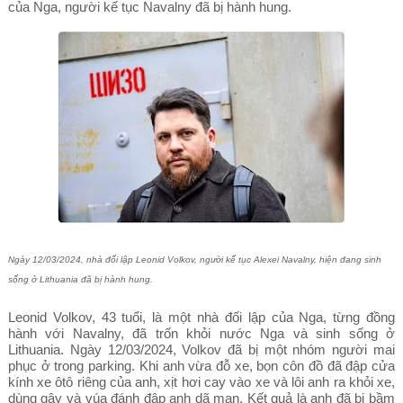
của Nga, người kế tục Navalny đã bị hành hung.
Ngày 12/03/2024, nhà đối lập Leonid Volkov, người kế tục Alexei Navalny, hiện đang sinh
sống ở Lithuania đã bị hành hung.
Leonid Volkov, 43 tuổi, là một nhà đối lập của Nga, từng đồng
hành với Navalny, đã trốn khỏi nước Nga và sinh sống ở
Lithuania. Ngày 12/03/2024, Volkov đã bị một nhóm người mai
phục ở trong parking. Khi anh vừa đỗ xe, bọn côn đồ đã đập cửa
kính xe ôtô riêng của anh, xịt hơi cay vào xe và lôi anh ra khỏi xe,
dùng gậy và vúa đánh đập anh dã man. Kết quả là anh đã bị bầm