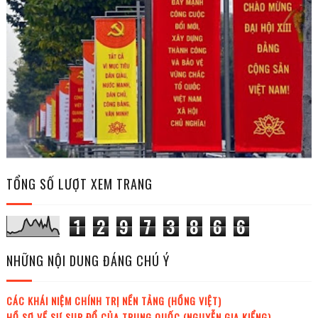
TỔNG SỐ LƯỢT XEM TRANG
1
2
9
7
3
8
6
6
NHỮNG NỘI DUNG ĐÁNG CHÚ Ý
CÁC KHÁI NIỆM CHÍNH TRỊ NỀN TẢNG (HỒNG VIỆT)
HỒ SƠ VỀ SỰ SỤP ĐỔ CỦA TRUNG QUỐC (NGUYỄN GIA KIỂNG)