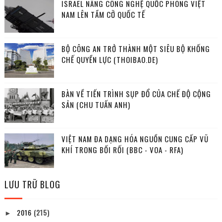
ISRAEL NÂNG CÔNG NGHỆ QUỐC PHÒNG VIỆT
NAM LÊN TẦM CỠ QUỐC TẾ
BỘ CÔNG AN TRỞ THÀNH MỘT SIÊU BỘ KHỐNG
CHẾ QUYỀN LỰC (THOIBAO.DE)
BÀN VỀ TIẾN TRÌNH SỤP ĐỔ CỦA CHẾ ĐỘ CỘNG
SẢN (CHU TUẤN ANH)
VIỆT NAM ĐA DẠNG HÓA NGUỒN CUNG CẤP VŨ
KHÍ TRONG BỐI RỐI (BBC - VOA - RFA)
LƯU TRỮ BLOG
2016
(215)
►