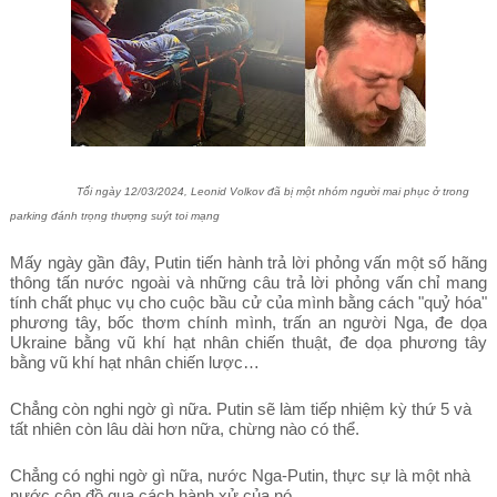
Tối ngày 12/03/2024, Leonid Volkov đã bị một nhóm người mai phục ở trong
parking đánh trọng thượng suýt toi mạng
Mấy ngày gần đây, Putin tiến hành trả lời phỏng vấn một số hãng
thông tấn nước ngoài và những câu trả lời phỏng vấn chỉ mang
tính chất phục vụ cho cuộc bầu cử của mình bằng cách "quỷ hóa"
phương tây, bốc thơm chính mình, trấn an người Nga, đe dọa
Ukraine bằng vũ khí hạt nhân chiến thuật, đe dọa phương tây
bằng vũ khí hạt nhân chiến lược…
Chẳng còn nghi ngờ gì nữa. Putin sẽ làm tiếp nhiệm kỳ thứ 5 và
tất nhiên còn lâu dài hơn nữa, chừng nào có thể.
Chẳng có nghi ngờ gì nữa, nước Nga-Putin, thực sự là một nhà
nước côn đồ qua cách hành xử của nó.