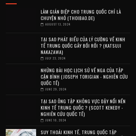
LÀM GIÁN ĐIỆP CHO TRUNG QUỐC CHỈ LÀ
CHUYỆN NHỎ (THOIBAO.DE)
AUGUST 13, 2024
TẠI SAO PHÁT BIỂU CỦA LÝ CƯỜNG VỀ KINH
TẾ TRUNG QUỐC GÂY BỐI RỐI ? (KATSUJI
NAKAZAWA)
JULY 23, 2024
NHỮNG BÀI HỌC LỊCH SỬ VỀ NGA CỦA TẬP
CẬN BÌNH (JOSEPH TORIGIAN - NGHIÊN CỨU
QUỐC TẾ)
JUNE 29, 2024
TẠI SAO ÔNG TẬP KHÔNG VỰC DẬY NỔI NỀN
KINH TẾ TRUNG QUỐC ? (SCOTT KENEDY -
NGHIÊN CỨU QUỐC TẾ)
JUNE 10, 2024
SUY THOÁI KINH TẾ, TRUNG QUỐC TẬP