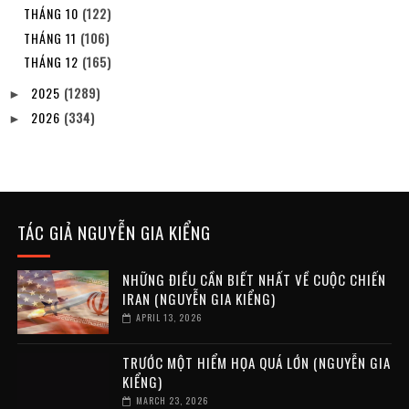
THÁNG 10
(122)
THÁNG 11
(106)
THÁNG 12
(165)
2025
(1289)
►
2026
(334)
►
TÁC GIẢ NGUYỄN GIA KIỂNG
NHỮNG ĐIỀU CẦN BIẾT NHẤT VỀ CUỘC CHIẾN
IRAN (NGUYỄN GIA KIỂNG)
APRIL 13, 2026
TRƯỚC MỘT HIỂM HỌA QUÁ LỚN (NGUYỄN GIA
KIỂNG)
MARCH 23, 2026