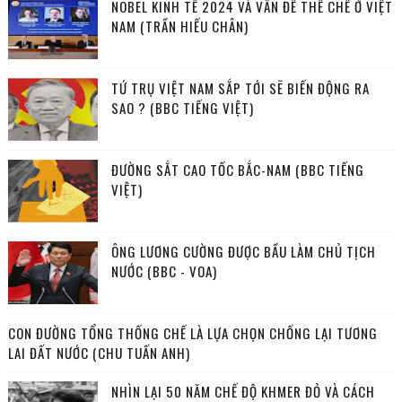
NOBEL KINH TẾ 2024 VÀ VẤN ĐỀ THỂ CHẾ Ở VIỆT
NAM (TRẦN HIẾU CHÂN)
TỨ TRỤ VIỆT NAM SẮP TỚI SẼ BIẾN ĐỘNG RA
SAO ? (BBC TIẾNG VIỆT)
ĐƯỜNG SẮT CAO TỐC BẮC-NAM (BBC TIẾNG
VIỆT)
ÔNG LƯƠNG CƯỜNG ĐƯỢC BẦU LÀM CHỦ TỊCH
NƯỚC (BBC - VOA)
CON ĐƯỜNG TỔNG THỐNG CHẾ LÀ LỰA CHỌN CHỐNG LẠI TƯƠNG
LAI ĐẤT NƯỚC (CHU TUẤN ANH)
NHÌN LẠI 50 NĂM CHẾ ĐỘ KHMER ĐỎ VÀ CÁCH