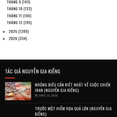
THÁNG 9
(143)
THÁNG 10
(122)
THÁNG 11
(106)
THÁNG 12
(165)
2025
(1289)
►
2026
(334)
►
TÁC GIẢ NGUYỄN GIA KIỂNG
NHỮNG ĐIỀU CẦN BIẾT NHẤT VỀ CUỘC CHIẾN
IRAN (NGUYỄN GIA KIỂNG)
APRIL 13, 2026
TRƯỚC MỘT HIỂM HỌA QUÁ LỚN (NGUYỄN GIA
KIỂNG)