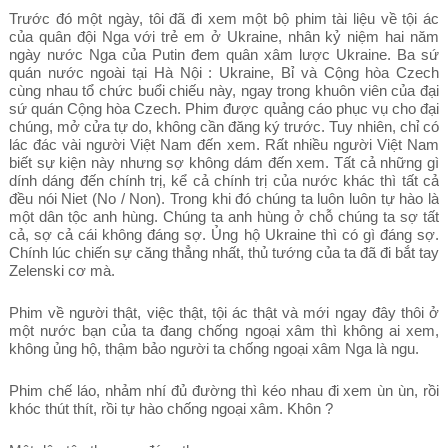
Trước đó một ngày, tôi đã đi xem một bộ phim tài liệu về tội ác
của quân đội Nga với trẻ em ở Ukraine, nhân kỷ niệm hai năm
ngày nước Nga của Putin đem quân xâm lược Ukraine. Ba sứ
quán nước ngoài tại Hà Nội : Ukraine, Bỉ và Cộng hòa Czech
cùng nhau tổ chức buổi chiếu này, ngay trong khuôn viên của đại
sứ quán Cộng hòa Czech. Phim được quảng cáo phục vụ cho đại
chúng, mở cửa tự do, không cần đăng ký trước. Tuy nhiên, chỉ có
lác đác vài người Việt Nam đến xem. Rất nhiều người Việt Nam
biết sự kiện này nhưng sợ không dám đến xem. Tất cả những gì
dính dáng đến chính trị, kể cả chính trị của nước khác thì tất cả
đều nói Niet (No / Non). Trong khi đó chúng ta luôn luôn tự hào là
một dân tộc anh hùng. Chúng ta anh hùng ở chỗ chúng ta sợ tất
cả, sợ cả cái không đáng sợ. Ủng hộ Ukraine thì có gì đáng sợ.
Chính lúc chiến sự căng thẳng nhất, thủ tướng của ta đã đi bắt tay
Zelenski cơ mà.
Phim về người thật, việc thật, tội ác thật và mới ngay đây thôi ở
một nước bạn của ta đang chống ngoại xâm thì không ai xem,
không ủng hộ, thậm bảo người ta chống ngoại xâm Nga là ngu.
Phim chế láo, nhảm nhí đủ đường thì kéo nhau đi xem ùn ùn, rồi
khóc thút thít, rồi tự hào chống ngoại xâm. Khôn ?