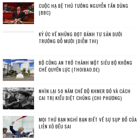
CUỘC HẠ BỆ THỦ TƯỚNG NGUYỄN TẤN DŨNG
(BBC)
KÝ ỨC VỀ NHỮNG ĐỢT ĐÁNH TƯ SẢN DƯỚI
TRƯỚNG ĐỖ MƯỜI (DIỄM THI)
BỘ CÔNG AN TRỞ THÀNH MỘT SIÊU BỘ KHỐNG
CHẾ QUYỀN LỰC (THOIBAO.DE)
NHÌN LẠI 50 NĂM CHẾ ĐỘ KHMER ĐỎ VÀ CÁCH
CAI TRỊ KIỂU DIỆT CHỦNG (CHI PHƯƠNG)
MỌI THỨ BẠN NGHĨ BẠN BIẾT VỀ SỰ SỤP ĐỔ CỦA
LIÊN XÔ ĐỀU SAI