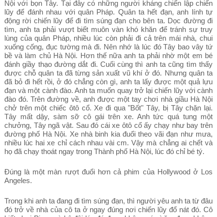
Nội với bọn Tây. Tại đây có những người kháng chiến lập chiến
lũy để đánh nhau với quân Pháp. Quân ta hết đạn, anh lính tự
động rời chiến lũy để đi tìm súng đạn cho bên ta. Dọc đường đi
tìm, anh ta phải vượt biết muôn vàn khó khăn để tránh sự truy
lùng của quân Pháp, nhiều lúc còn phải đi cả trên mái nhà, chui
xuống cống, đục tường mà đi. Nên nhớ là lúc đó Tây bao vây tứ
bề và làm chủ Hà Nội. Hơn thế nữa anh ta phải nhờ một em bé
đánh giầy thạo đường dắt đi. Cuối cùng thì anh ta cũng tìm thấy
được chỗ quân ta đã từng sản xuất vũ khí ở đó. Nhưng quân ta
đã bỏ đi hết rồi, ở đó chẳng còn gì, anh ta lấy được một quả lựu
đạn và một cành đào. Anh ta muốn quay trở lại chiến lũy với cành
đào đó. Trên đường về, anh được một tay chơi nhà giầu Hà Nội
chở trên một chiếc ôtô cổ. Xe đi qua "Bốt" Tây, bị Tây chặn lại.
Tây mất dậy, sàm sỡ cô gái trên xe. Anh tức quá tung một
chưởng, Tây ngã vật. Sau đó cái xe ôtô cổ ấy chạy như bay trên
đường phố Hà Nội. Xe nhà binh kia đuổi theo vãi đạn như mưa,
nhiều lúc hai xe chỉ cách nhau vài cm. Vậy mà chẳng ai chết và
họ đã chạy thoát ngay trong Thành phố Hà Nội, lúc đó chỉ bé tý.
Đúng là một màn rượt đuổi hơn cả phim của Hollywood ở Los
Angeles.
Trong khi anh ta đang đi tìm súng đạn, thì người yêu anh ta từ đâu
đó trở về nhà của cô ta ở ngay đúng nơi chiến lũy đổ nát đó. Cô