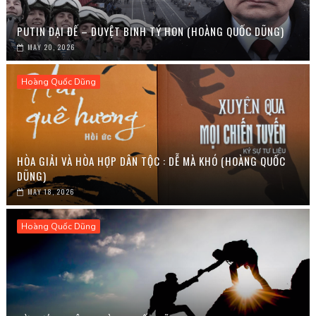
PUTIN ĐẠI ĐẾ – DUYỆT BINH TÝ HON (HOÀNG QUỐC DŨNG)
MAY 20, 2026
Hoàng Quốc Dũng
HÒA GIẢI VÀ HÒA HỢP DÂN TỘC : DỄ MÀ KHÓ (HOÀNG QUỐC
DŨNG)
MAY 18, 2026
Hoàng Quốc Dũng