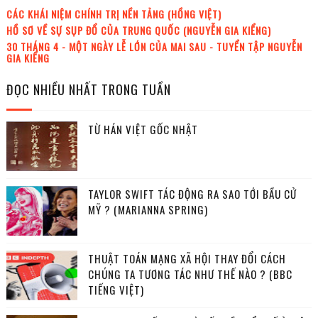
CÁC KHÁI NIỆM CHÍNH TRỊ NỀN TẢNG (HỒNG VIỆT)
HỒ SƠ VỀ SỰ SỤP ĐỔ CỦA TRUNG QUỐC (NGUYỄN GIA KIỂNG)
30 THÁNG 4 - MỘT NGÀY LỄ LỚN CỦA MAI SAU - TUYỂN TẬP NGUYỄN
GIA KIỂNG
ĐỌC NHIỀU NHẤT TRONG TUẦN
TỪ HÁN VIỆT GỐC NHẬT
TAYLOR SWIFT TÁC ĐỘNG RA SAO TỚI BẦU CỬ
MỸ ? (MARIANNA SPRING)
THUẬT TOÁN MẠNG XÃ HỘI THAY ĐỔI CÁCH
CHÚNG TA TƯƠNG TÁC NHƯ THẾ NÀO ? (BBC
TIẾNG VIỆT)