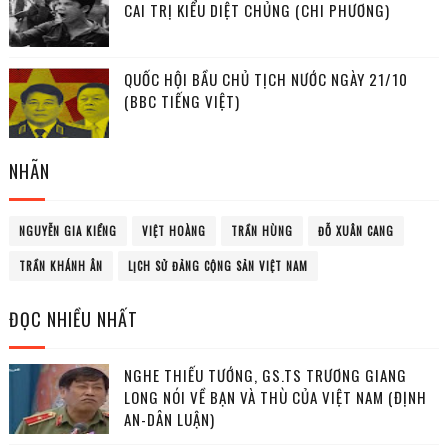
CAI TRỊ KIỂU DIỆT CHỦNG (CHI PHƯƠNG)
QUỐC HỘI BẦU CHỦ TỊCH NƯỚC NGÀY 21/10
(BBC TIẾNG VIỆT)
NHÃN
NGUYỄN GIA KIỂNG
VIỆT HOÀNG
TRẦN HÙNG
ĐỖ XUÂN CANG
TRẦN KHÁNH ÂN
LỊCH SỬ ĐẢNG CỘNG SẢN VIỆT NAM
ĐỌC NHIỀU NHẤT
NGHE THIẾU TƯỚNG, GS.TS TRƯƠNG GIANG
LONG NÓI VỀ BẠN VÀ THÙ CỦA VIỆT NAM (ĐỊNH
AN-DÂN LUẬN)