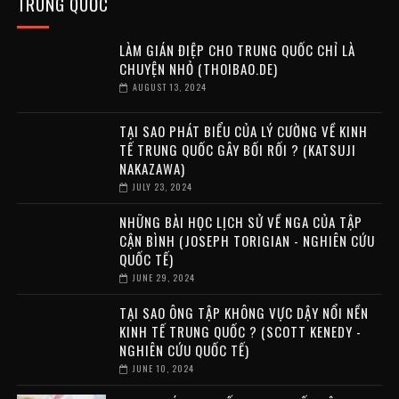
TRUNG QUỐC
LÀM GIÁN ĐIỆP CHO TRUNG QUỐC CHỈ LÀ
CHUYỆN NHỎ (THOIBAO.DE)
AUGUST 13, 2024
TẠI SAO PHÁT BIỂU CỦA LÝ CƯỜNG VỀ KINH
TẾ TRUNG QUỐC GÂY BỐI RỐI ? (KATSUJI
NAKAZAWA)
JULY 23, 2024
NHỮNG BÀI HỌC LỊCH SỬ VỀ NGA CỦA TẬP
CẬN BÌNH (JOSEPH TORIGIAN - NGHIÊN CỨU
QUỐC TẾ)
JUNE 29, 2024
TẠI SAO ÔNG TẬP KHÔNG VỰC DẬY NỔI NỀN
KINH TẾ TRUNG QUỐC ? (SCOTT KENEDY -
NGHIÊN CỨU QUỐC TẾ)
JUNE 10, 2024