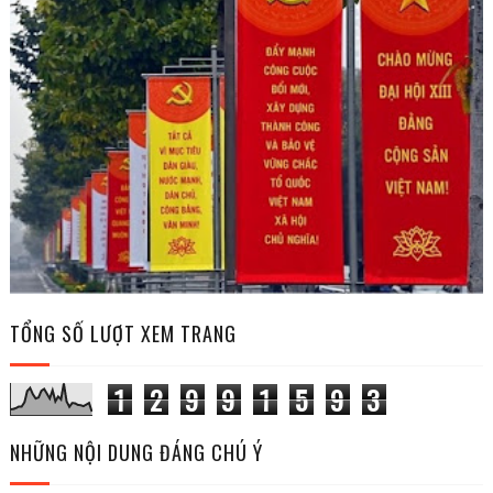
TỔNG SỐ LƯỢT XEM TRANG
1
2
9
9
1
5
9
3
NHỮNG NỘI DUNG ĐÁNG CHÚ Ý