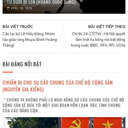
TỪ DƯỚI ĐI LÊN (HOÀNG QUỐC DŨNG)
APRIL 28, 2026
BÀI VIẾT TRƯỚC
BÀI VIẾT TIẾP THEO
Câu lạc bộ Lê Hiếu Đằng: Nhóm
Chỉ thị 24-CT/TW : Hà Nội quyết
lửa giữa rừng khuya (Đinh Hoàng
tâm triệt hạ tiếng nói bất đồng
Thắng)
trong nước (BBC, RFA, RFI, VOA)
BÀI ĐĂNG NỔI BẬT
CHUẨN BỊ CHO SỰ CÁO CHUNG CỦA CHẾ ĐỘ CỘNG SẢN
(NGUYỄN GIA KIỂNG)
" CHÚNG TA KHÔNG PHẢI LO NGẠI RẰNG SỰ CÁO CHUNG CỦA CHẾ ĐỘ
CỘNG SẢN SẼ ĐƯA TỚI MỘT GIAI ĐOẠN HỖN LOẠN. ĐẶC TÍNH CHUNG
CỦA CÁC ĐẢNG CỘN...