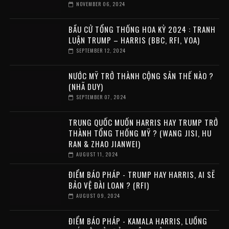
NOVEMBER 06, 2024
BẦU CỬ TỔNG THỐNG HOA KỲ 2024 : TRANH
LUẬN TRUMP – HARRIS (BBC, RFI, VOA)
SEPTEMBER 12, 2024
NƯỚC MỸ TRỞ THÀNH CỘNG SẢN THẾ NÀO ?
(NHÃ DUY)
SEPTEMBER 07, 2024
TRUNG QUỐC MUỐN HARRIS HAY TRUMP TRỞ
THÀNH TỔNG THỐNG MỸ ? (WANG JISI, HU
RAN & ZHAO JIANWEI)
AUGUST 11, 2024
ĐIỂM BÁO PHÁP - TRUMP HAY HARRIS, AI SẼ
BẢO VỆ ĐÀI LOAN ? (RFI)
AUGUST 09, 2024
ĐIỂM BÁO PHÁP - KAMALA HARRIS, LUỒNG