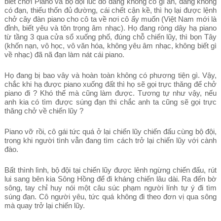
biết chơi Piano và bộ đội lúc đó đang không có gì ăn, đang không
có đạn, thiếu thốn đủ đường, cái chết cận kề, thì họ lại được lệnh
chở cây đàn piano cho cô ta về nơi cô ấy muốn (Việt Nam mới là
đỉnh, biết yêu và tôn trọng âm nhạc). Họ đang ròng dây hạ piano
từ tầng 3 qua cửa sổ xuống phố, đúng chỗ chiến lũy, thì bọn Tây
(khốn nạn, vô học, vô văn hóa, không yêu âm nhạc, không biết gì
về nhạc) đã nã đạn làm nát cái piano.
Họ đang bị bao vây và hoàn toàn không có phương tiện gì. Vậy,
chắc khi hạ được piano xuống đất thì họ sẽ gọi trực thăng để chở
piano đi ? Khó thế mà cũng làm được. Tương tự như vậy, nếu
anh kia có tìm được súng đạn thì chắc anh ta cũng sẽ gọi trực
thăng chở về chiến lũy ?
Piano vỡ rồi, cô gái tức quá ở lại chiến lũy chiến đấu cùng bộ đội,
trong khi người tình vẫn đang tìm cách trở lại chiến lũy với cành
đào.
Bất thình lình, bộ đội tại chiến lũy được lênh ngừng chiến đấu, rút
lui sang bên kia Sông Hồng để đi kháng chiến lâu dài. Ra đến bờ
sông, tay chỉ huy nói một câu súc phạm người lính tự ý đi tìm
súng đạn. Cô người yêu, tức quá không đi theo đơn vị qua sông
mà quay trở lại chiến lũy.