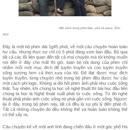
Một cảnh trong phim Đào, phở và piano. Ảnh:
NSX
Đây là một bộ phim dài 1g45 phút, về một câu chuyện hoàn toàn
hư cấu, nhưng thực sự chỉ có 5 phút đáng xem ban đầu. Bỏ qua
tất cả các lỗi liên quan đến tất cả mọi chuyện mà tôi không muốn
nói đến ở đây cho mất thì giờ, toàn bộ nội dung của phim chỉ
nhằm mỗi một mục đích để tuyên truyền và còn tuyên truyền
sống sượng hơn cả thời xưa của tôi. Để đạt được mục đich
tuyên truyền, từng chuyện nhỏ trong bộ phim đều được hư cấu
một cách phi logic. Không ai đòi hỏi phim ảnh phải như cuộc sống
thật. Tuy nhiên, khi chúng ta học về nghệ thuật thì bài học đầu tiên
chúng ta học là Nghệ thuật xuất phát từ cuộc sống. Từ đó nghệ
thuật phải phản ánh cuộc sống nó phải gần với cuộc sống. Ngược
lại ở đây, trong bộ phim này, tất cả đều là sự phi lý đến phát rồ.
Tất cả những chuyện đó đều không thể và hoàn toàn không thể
có thể xẩy ra.
Câu chuyện kể về một anh lính đang chiến đấu ở một góc phố Hà