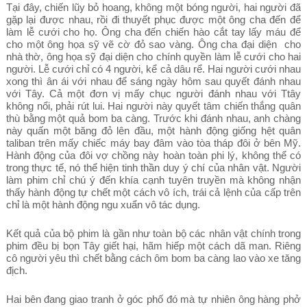
Tại đây, chiến lũy bỏ hoang, không một bóng người, hai người đã
gặp lại được nhau, rồi đi thuyết phục được một ông cha đến để
làm lễ cưới cho họ. Ông cha đến chiến hào cắt tay lấy máu để
cho một ông họa sỹ vẽ cờ đỏ sao vàng. Ông cha đại diện cho
nhà thờ, ông họa sỹ đại diện cho chính quyền làm lễ cưới cho hai
người. Lễ cưới chỉ có 4 người, kể cả dâu rể. Hai người cưới nhau
xong thì ân ái với nhau để sáng ngày hôm sau quyết đánh nhau
với Tây. Cả một đơn vị mấy chục người đánh nhau với Ttây
không nổi, phải rút lui. Hai người này quyết tâm chiến thắng quân
thù bằng một quả bom ba càng. Trước khi đánh nhau, anh chàng
này quấn một băng đỏ lên đầu, một hành động giống hệt quân
taliban trên mấy chiếc máy bay đâm vào tòa tháp đôi ở bên Mỹ.
Hành động của đôi vợ chồng này hoàn toàn phi lý, không thể có
trong thực tế, nó thể hiện tinh thần duy ý chí của nhân vật. Người
làm phim chỉ chú ý đến khía cạnh tuyên truyền mà không nhận
thấy hành động tự chết một cách vô ích, trái cả lệnh của cấp trên
chỉ là một hành động ngu xuẩn vô tác dụng.
Kết quả của bộ phim là gần như toàn bộ các nhân vật chính trong
phim đều bị bọn Tây giết hại, hãm hiếp một cách dã man. Riêng
cô người yêu thì chết bằng cách ôm bom ba càng lao vào xe tăng
địch.
Hai bên đang giao tranh ở góc phố đó mà tự nhiên ông hàng phở