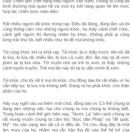
cuộc chiến làm chết hàng triệu người Việt Nam, chúng ta cũng đã
bình thường hóa quan hệ và vừa ký kết nâng quan hệ lên mức
hợp tác chiến lược toàn diện.
Rất nhiều người đã khóc trong rạp. Điều đó đúng, đúng lắm và tôi
cũng thông cảm cho những người khóc, họ thấy cảnh chết chóc,
cảnh giết người thì đương nhiên họ khóc. Không phải ai cũng
từng trải như tôi, biết nhiều như tôi để mà không khóc.
Tôi cũng khóc khi ra khỏi rạp. Tôi khóc là vì thấy trước tiên tôi đã
bị lừa, bị lừa rất nhiều lần, bị lừa cả cuộc đời, lần này lại đi xem
phim lại bị lừa nữa. Tôi muốn nôn ọe khi bị xem, bị thấy những
cảnh tuyên truyền. Thế mà lần này tôi lại tự dẫn mình đi xem
.
Tôi khóc cho tôi rất ít mà tôi khóc cho đồng bào tôi rất nhiều vì họ
vẫn tiếp tục bị lừa mà không biết. Đáng ra họ phải khóc cho thân
phận của họ.
Hãy suy nghĩ sâu xa thêm một chút, đồng bào ơi. Có thể chúng ta
đang làm những việc hại cho chúng ta mà chúng ta không biết.
Trong hoàn cảnh thế giới hiện nay, "Nước Lạ" bên cạnh chúng ta
rất mong muốn chúng ta căm thù "thực dân Pháp" và "đế quốc
Mỹ". Họ săn sàng làm tất cả vì điều đó. Tôi cho rằng đây là một
âm mưu của họ, nhằm reo rắc hận thù đó vào thế hệ trẻ của