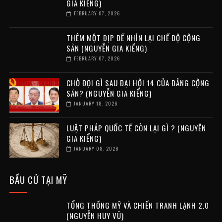
GIA KIỂNG)
FEBRUARY 07, 2026
THÊM MỘT DỊP ĐỂ NHÌN LẠI CHẾ ĐỘ CỘNG
SẢN (NGUYỄN GIA KIỂNG)
FEBRUARY 07, 2026
CHỜ ĐỢI GÌ SAU ĐẠI HỘI 14 CỦA ĐẢNG CỘNG
SẢN? (NGUYỄN GIA KIỂNG)
JANUARY 18, 2026
LUẬT PHÁP QUỐC TẾ CÒN LẠI GÌ ? (NGUYỄN
GIA KIỂNG)
JANUARY 08, 2026
BẦU CỬ TẠI MỸ
TỔNG THỐNG MỸ VÀ CHIẾN TRANH LẠNH 2.0
(NGUYỄN HUY VŨ)