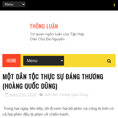
THÔNG LUẬN
Cơ quan ngôn luận của Tập Hợp
Dân Chủ Đa Nguyên
HOME
MỘT DÂN TỘC THỰC SỰ ĐÁNG THƯƠNG
(HOÀNG QUỐC DŨNG)
tháng 3 02, 2024
diễn đàn
,
Hoàng Quốc Dũng
Trong hai ngày liên tiếp, tôi đi xem hai bộ phim và cũng là tình cờ
cả hai phim đều là phim về chiến tranh.