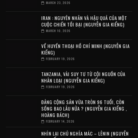
MARCH 23, 2026
IRAN : NGUYÊN NHÂN VÀ HẬU QUẢ CỦA MỘT
CUỘC CHIẾN TỒI BẠI (NGUYỄN GIA KIỂNG)
MARCH 10, 2026
VỀ HUYỀN THOẠI HỒ CHÍ MINH (NGUYỄN GIA
KIỂNG)
FEBRUARY 19, 2026
TANZANIA, VÀI SUY TƯ TỪ CỘI NGUỒN CỦA
NHÂN LOẠI (NGUYỄN GIA KIỂNG)
FEBRUARY 19, 2026
ĐẢNG CỘNG SẢN VỪA TRÒN 96 TUỔI, CÒN
SỐNG BAO LÂU NỮA ? (NGUYỄN GIA KIỂNG ,
HOÀNG BÁCH)
FEBRUARY 14, 2026
NHÌN LẠI CHỦ NGHĨA MÁC – LÊNIN (NGUYỄN