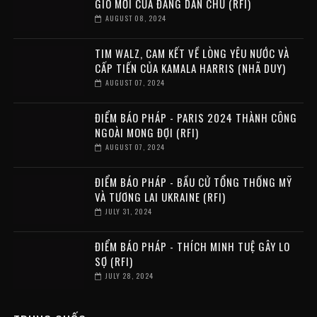
GIÓ MỚI CỦA ĐẢNG DÂN CHỦ (RFI)
AUGUST 08, 2024
TIM WALZ, CAM KẾT VỀ LÒNG YÊU NƯỚC VÀ
CẤP TIẾN CỦA KAMALA HARRIS (NHÃ DUY)
AUGUST 07, 2024
ĐIỂM BÁO PHÁP - PARIS 2024 THÀNH CÔNG
NGOÀI MONG ĐỢI (RFI)
AUGUST 07, 2024
ĐIỂM BÁO PHÁP - BẦU CỬ TỔNG THỐNG MỸ
VÀ TƯƠNG LAI UKRAINE (RFI)
JULY 31, 2024
ĐIỂM BÁO PHÁP - THÍCH MINH TUỆ GÂY LO
SỢ (RFI)
JULY 28, 2024