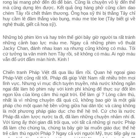
rong lại mang phở đến đó để bán. Cũng là chuyện vô lý đến thế
mà cũng dựng lên được. Kết quả ông hàng phở cũng cầm dao
chém Tây rồi chết thảm thương. Ông họa sỹ thì bị thằng Tây chỉ
huy cầm lê đâm thẳng vào bụng, máu me tóe loe (Tây biết gì về
nghệ thuật, giết cả hoạ sỹ).
Những bộ phim lớn và hay trên thế giới bây giờ người ta rất tránh
những cảnh bạo lực máu me. Ngay cả những phim võ thuật
Jacky Chan, đánh nhau loạn xạ nhưng cũng không có máu. Tôi
cứ tưởng ta văn minh hơn Tây rồi, sẽ không có máu. Ai ngờ máu
vẫn đổ ướt đẫm màn hình. Kinh !
Chiến tranh Pháp Việt đã qua lâu lắm rồi. Quan hệ ngoại giao
Pháp-Việt cũng rất tốt. Pháp đã giúp Việt Nam rất nhiều trên mọi
lĩnh vực. Nhưng vì mục đích tuyên truyền, nhà nước không ngần
ngại đặt làm bộ phim này với kinh phí khủng để thực sự đốt lên
ngọn lửa của lòng căm thù ngút trời. Để làm gì ? Lòng căm thù,
nhất là vì những chuyện đã quá cũ, không bao giờ là một giải
pháp cho một quan hệ bền vững giữa hai dân tộc và càng không
là một phương pháp giáo dục cho thế hệ trẻ. Cứ cho là nước
Pháp đã xâm lược nước ta đi, đã làm những chuyện nhảm nhí đi.
Với từng ấy thời gian đã trôi qua, với tất cả những gì nước Pháp
đã làm cho chúng ta, chúng ta bây giờ lại muốn giáo dục thế hệ
trẻ căm thù người Pháp ? Ngay cả với người Mỹ, trực tiếp gây ra