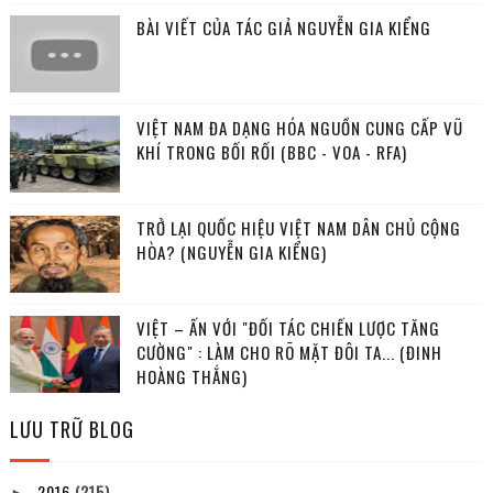
BÀI VIẾT CỦA TÁC GIẢ NGUYỄN GIA KIỂNG
VIỆT NAM ĐA DẠNG HÓA NGUỒN CUNG CẤP VŨ
KHÍ TRONG BỐI RỐI (BBC - VOA - RFA)
TRỞ LẠI QUỐC HIỆU VIỆT NAM DÂN CHỦ CỘNG
HÒA? (NGUYỄN GIA KIỂNG)
VIỆT – ẤN VỚI "ĐỐI TÁC CHIẾN LƯỢC TĂNG
CƯỜNG" : LÀM CHO RÕ MẶT ĐÔI TA... (ĐINH
HOÀNG THẮNG)
LƯU TRỮ BLOG
2016
(215)
►