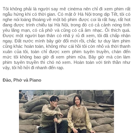
Tôi không phải là người say mê cinéma nên chỉ đi xem phim rất
ngẫu hứng khi có thời gian. Có mặt ở Hà Nội trong dịp Tết, tôi có
nghe nói loáng thoáng về một bộ phim được coi là rất hay, rất hot
đang được trình chiếu tại Hà Nội, trong đó có cả cảnh nóng tình
yêu lãng mạn, có cả phở và cũng có cả âm nhạc. Ôi thích quá.
Được một người bạn thân có nhã ý rủ đi xem, tôi đã chấp nhận
ngay. Đất nước mình bây giờ đổi mới rồi, chắc tư duy làm phim
cũng khác hoàn toàn, không như cái hồi tôi còn nhỏ và thời thanh
xuân của tôi, toàn chỉ được xem phim tuyên truyền, chán đến
mức tôi không bao giờ đi xem phim nữa. Bây giờ mà còn làm
phim tuyên truyền thì chó nó xem. Hoàn toàn với tinh thần như
vậy, tôi hồ hởi đi nhanh đến rạp.
Đào, Phở và Piano